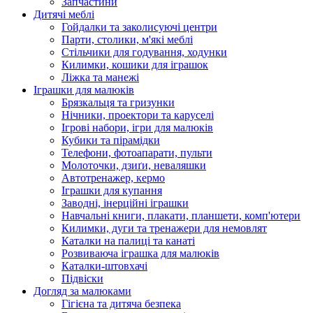
Запчастини
Дитячі меблі
Гойдалки та заколисуючі центри
Парти, столики, м'які меблі
Стільчики для годування, ходунки
Килимки, кошики для іграшок
Ліжка та манежі
Іграшки для малюків
Брязкальця та гризунки
Нічники, проектори та каруселі
Ігрові набори, ігри для малюків
Кубики та пірамідки
Телефони, фотоапарати, пульти
Молоточки, дзиґи, неваляшки
Автотренажер, кермо
Іграшки для купання
Заводні, інерційні іграшки
Навчальні книги, плакати, планшети, комп'ютери
Килимки, дуги та тренажери для немовлят
Каталки на палиці та канаті
Розвиваюча іграшка для малюків
Каталки-штовхачі
Підвіски
Догляд за малюками
Гігієна та дитяча безпека