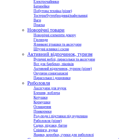
Електрочайники
Батарейки
Побутова техніка (різне)
Тостери/бутербродниці/вафельниці
Ваги
Праска
Новорічні товари
Новорічні елементи декору
Гірлянди
Ялинкові іграшки та аксесуари
Штучні ялинки і сосни
Активний відпочинок, туризм
Вуличні меблі, парасольки та аксесуари
Все для барбекю, пікніків
Активний відпочинок, туризм (різне)
Окуляри сонцезахисні
Парасольки і дощовики
Риболовля
Аксесуари для вудок
Блешня, воблера
Котушки
Кормушки
Оснащення
Прикормки
Род-поди і підставки під вудилища
Риболовля (різне)
Садки, підсаки, багри
Спінінги, вудки
Ящики, коробки, сумки для риболовлі