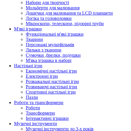
Набори для творчості
Мольберти для малювання
Дощечки для малювання та LCD планшети
Логіка та головоломки
Мікроскопи, телескопи, підзорні труби
М'які іграшки
Функціональні м'які іграшки
Тварини
Персонажі мультфільмів
Ляльки з тканини
Сумочки ,брелки, подушки
М'яка іграшка в наборі
Настільні ігри
Економічні настільні ігри
Електронні ігри
Розважальні настільні ігри
Розвиваючі настільні ігри
Спортивні настільні ігри
Пазли
Роботи та трансформери
Роботи
Трансформери
Інтерактивні іграшки
Музичні інструменти
Музичні інструменти до 3-х років