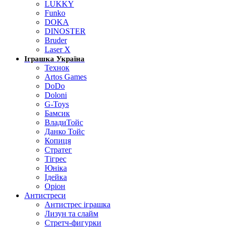
LUKKY
Funko
DOKA
DINOSTER
Bruder
Laser X
Іграшка Україна
Технок
Artos Games
DoDo
Doloni
G-Toys
Бамсик
ВладиТойс
Данко Тойс
Копиця
Стратег
Тігрес
Юніка
Ідейка
Оріон
Антистреси
Антистрес іграшка
Лизун та слайм
Стретч-фигурки