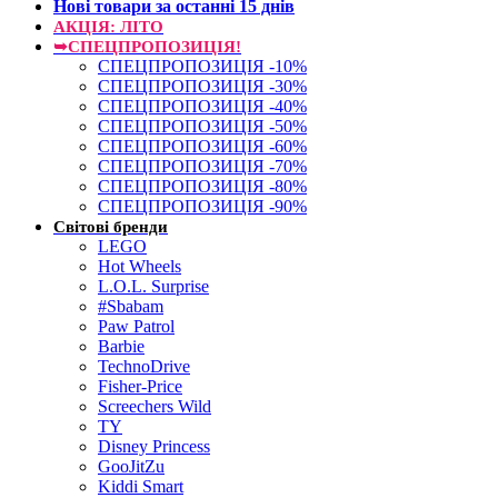
Нові товари за останнi 15 днiв
АКЦІЯ: ЛІТО
➥СПЕЦПРОПОЗИЦІЯ!
СПЕЦПРОПОЗИЦІЯ -10%
СПЕЦПРОПОЗИЦІЯ -30%
СПЕЦПРОПОЗИЦІЯ -40%
СПЕЦПРОПОЗИЦІЯ -50%
СПЕЦПРОПОЗИЦІЯ -60%
СПЕЦПРОПОЗИЦІЯ -70%
СПЕЦПРОПОЗИЦІЯ -80%
СПЕЦПРОПОЗИЦІЯ -90%
Світові бренди
LEGO
Hot Wheels
L.O.L. Surprise
#Sbabam
Paw Patrol
Barbie
TechnoDrive
Fisher-Price
Screechers Wild
TY
Disney Princess
GooJitZu
Kiddi Smart