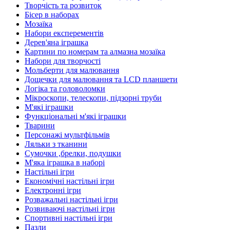
Творчість та розвиток
Бісер в наборах
Мозаїка
Набори експерементів
Дерев'яна іграшка
Картини по номерам та алмазна мозаїка
Набори для творчості
Мольберти для малювання
Дощечки для малювання та LCD планшети
Логіка та головоломки
Мікроскопи, телескопи, підзорні труби
М'які іграшки
Функціональні м'які іграшки
Тварини
Персонажі мультфільмів
Ляльки з тканини
Сумочки ,брелки, подушки
М'яка іграшка в наборі
Настільні ігри
Економічні настільні ігри
Електронні ігри
Розважальні настільні ігри
Розвиваючі настільні ігри
Спортивні настільні ігри
Пазли