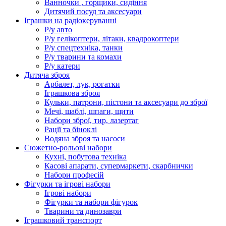
Ванночки , горщики, сидіння
Дитячий посуд та аксесуари
Іграшки на радіокеруванні
Р/у авто
Р/у гелікоптери, літаки, квадрокоптери
Р/у спецтехніка, танки
Р/у тварини та комахи
Р/у катери
Дитяча зброя
Арбалет, лук, рогатки
Іграшкова зброя
Кульки, патрони, пістони та аксесуари до зброї
Мечі, шаблі, шпаги, щити
Набори зброї, тир, лазертаг
Рації та біноклі
Водяна зброя та насоси
Сюжетно-рольові набори
Кухні, побутова техніка
Касові апарати, супермаркети, скарбнички
Набори професій
Фігурки та ігрові набори
Ігрові набори
Фігурки та набори фігурок
Тварини та динозаври
Іграшковий транспорт