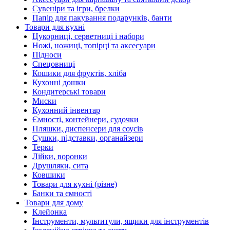
Сувеніри та ігри, брелки
Папір для пакування подарунків, банти
Товари для кухні
Цукорниці, серветниці і набори
Ножі, ножиці, топірці та аксесуари
Підноси
Спецовниці
Кошики для фруктів, хліба
Кухонні дошки
Кондитерські товари
Миски
Кухонний інвентар
Ємності, контейнери, судочки
Пляшки, диспенсери для соусів
Сушки, підставки, органайзери
Терки
Лійки, воронки
Друшляки, сита
Ковшики
Товари для кухні (різне)
Банки та ємності
Товари для дому
Клейонка
Інструменти, мультитули, ящики для інструментів