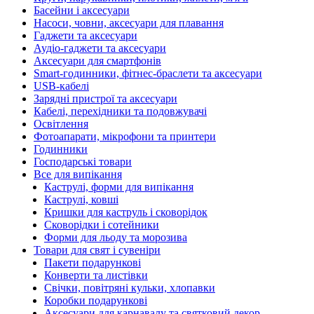
Басейни і аксесуари
Насоси, човни, аксесуари для плавання
Гаджети та аксесуари
Аудіо-гаджети та аксесуари
Аксесуари для смартфонів
Smart-годинники, фітнес-браслети та аксесуари
USB-кабелі
Зарядні пристрої та аксесуари
Кабелі, перехідники та подовжувачі
Освітлення
Фотоапарати, мікрофони та принтери
Годинники
Господарські товари
Все для випікання
Каструлі, форми для випікання
Каструлі, ковші
Кришки для каструль і сковорідок
Сковорідки і сотейники
Форми для льоду та морозива
Товари для свят і сувеніри
Пакети подарункові
Конверти та листівки
Свічки, повітряні кульки, хлопавки
Коробки подарункові
Аксесуари для карнавалу та святковий декор