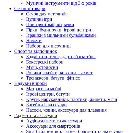
Музичні інструменти від 3-х років
Сезонні товари
Сачок для метеликів
Вуличні ігри
Повітряні змії, вітрячки
Гірки, будиночки, ігрові центри
Іграшки з мильними бульбашками
Намети
Набори для пісочниці
Спорт та відпочинок
Бадмінтон, теніс, дартс, баскетбол
Боксерські набори
М'ячі, стрибуни
Ролики, скейти, ковзани , захист
Тренажери, батути, фітнес
Надувні вироби
Матраси та меблі
Ігрові центри, батути
Круги, нарукавники, плотики, жилети, м'ячі
Басейни і аксесуари
Насоси, човни, аксесуари для плавання
Гаджети та аксесуари
Аудіо-гаджети та аксесуари
Аксесуари для смартфонів
Smart-годинники, фітнес-браслети та аксесуари