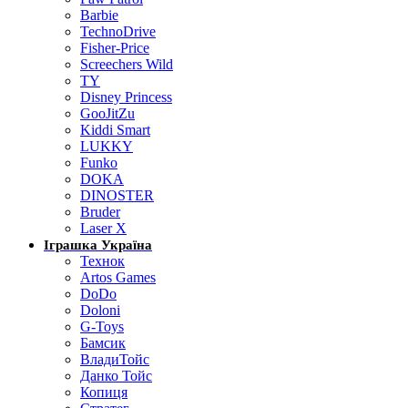
Barbie
TechnoDrive
Fisher-Price
Screechers Wild
TY
Disney Princess
GooJitZu
Kiddi Smart
LUKKY
Funko
DOKA
DINOSTER
Bruder
Laser X
Іграшка Україна
Технок
Artos Games
DoDo
Doloni
G-Toys
Бамсик
ВладиТойс
Данко Тойс
Копиця