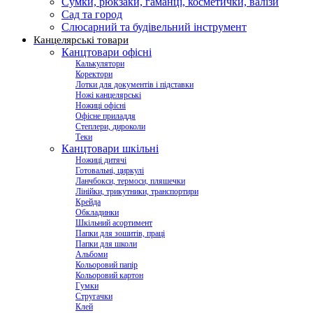
Сумки, рюкзаки, гаманці, косметички, валізи
Сад та город
Слюсарний та будівельний інструмент
Канцелярські товари
Канцтовари офісні
Калькулятори
Коректори
Лотки для документів і підставки
Ножі канцелярські
Ножиці офісні
Офісне приладдя
Степлери, дироколи
Теки
Канцтовари шкільні
Ножиці дитячі
Готовальні, циркулі
Ланчбокси, термоси, пляшечки
Лінійки, трикутники, транспортири
Крейда
Обкладинки
Шкільний асортимент
Папки для зошитів, праці
Папки для школи
Альбоми
Кольоровий папір
Кольоровий картон
Гумки
Стругачки
Клей