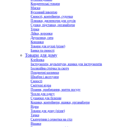
Кондитерські товари
Миски
Кухонний інвентар
Ємності, контейнери, судочки
Пляшки, диспенсери для соусів
Сушки, підставки, органайзери
Терки
Лійки, воронки
Друшляки, сита
Ковшики
Товари для кухні (різне)
Банки та ємності
Товари для дому
Клейонка
Інструменти, мультитули, ящики для інструментів
Ізоляційна стрічка та скотч
Придверні килимки
Швабри і аксесуари
Ємності
Сміттєві відра
Прання, прибирання, миття посуду
Чохли для одягу
Сушарки для білизни
Кошики, контейнери, ящики, органайзери
Відра
Товари для дому (різне)
Тачки
Скатертини і серветки на стіл
Вішаки