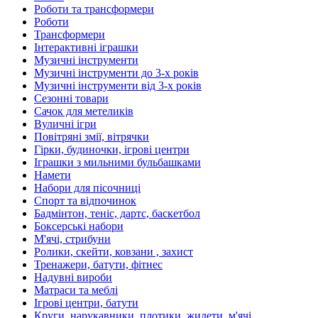
Роботи та трансформери
Роботи
Трансформери
Інтерактивні іграшки
Музичні інструменти
Музичні інструменти до 3-х років
Музичні інструменти від 3-х років
Сезонні товари
Сачок для метеликів
Вуличні ігри
Повітряні змії, вітрячки
Гірки, будиночки, ігрові центри
Іграшки з мильними бульбашками
Намети
Набори для пісочниці
Спорт та відпочинок
Бадмінтон, теніс, дартс, баскетбол
Боксерські набори
М'ячі, стрибуни
Ролики, скейти, ковзани , захист
Тренажери, батути, фітнес
Надувні вироби
Матраси та меблі
Ігрові центри, батути
Круги, нарукавники, плотики, жилети, м'ячі