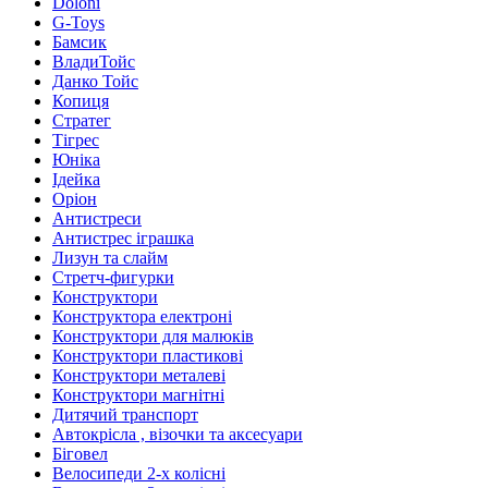
Doloni
G-Toys
Бамсик
ВладиТойс
Данко Тойс
Копиця
Стратег
Тігрес
Юніка
Ідейка
Оріон
Антистреси
Антистрес іграшка
Лизун та слайм
Стретч-фигурки
Конструктори
Конструктора електроні
Конструктори для малюків
Конструктори пластикові
Конструктори металеві
Конструктори магнітні
Дитячий транспорт
Автокрісла , візочки та аксесуари
Біговел
Велосипеди 2-х колісні