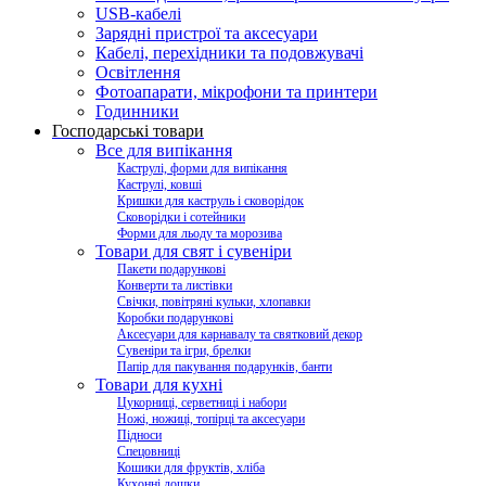
USB-кабелі
Зарядні пристрої та аксесуари
Кабелі, перехідники та подовжувачі
Освітлення
Фотоапарати, мікрофони та принтери
Годинники
Господарські товари
Все для випікання
Каструлі, форми для випікання
Каструлі, ковші
Кришки для каструль і сковорідок
Сковорідки і сотейники
Форми для льоду та морозива
Товари для свят і сувеніри
Пакети подарункові
Конверти та листівки
Свічки, повітряні кульки, хлопавки
Коробки подарункові
Аксесуари для карнавалу та святковий декор
Сувеніри та ігри, брелки
Папір для пакування подарунків, банти
Товари для кухні
Цукорниці, серветниці і набори
Ножі, ножиці, топірці та аксесуари
Підноси
Спецовниці
Кошики для фруктів, хліба
Кухонні дошки