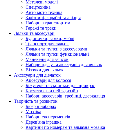
Металеві моделі
Спецтехніка
Авто-мото техніка
Залізниці, кораблі та авіація
Набори з транспортом
Гаражі та треки
Ляльки та аксесуари
Будиночки, замки, меблі
Транспорт для ляльок
Ляльки та пупси з аксесуарами
Ляльки та пупси функціональні
Манекени для зачісок
Набори одягу та аксесуарів для ляльок
Візочки для ляльок
Аксесуари для дівчаток
Аксесуари для волосся
Біжутерія та скриньки для прикрас
Косметика та нейл-дизайн
Набори аксесуарів, гребінці, дзеркальця
Творчість та розвиток
Бісер в наборах
Мозаїка
Набори експерементів
Дерев'яна іграшка
Картини по номерам та алмазна мозаїка