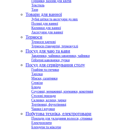
Горщики, вазони для квітів
Текстиль
Тази
Товари для ванної
Зубні щітки та аксесуари до них
Полиці для ванної
Килимки для ванної
Аксесуари для ванної
Термоси
Термоси харчові
Термоси стандартні, термокухлі
Посуд для чаю та кави
Заварники, чайники-заварники, чайники
Гейзерні кавоварки, турки
Посуд для сервірування столу
Графіни та глечики
Тарілки
Миски, салатники
Сервізи
Блюда
Соусниці, менажниці, креманки, кокотниці
Столові прилади
Склянки, келихи, чарки
Тортівниці, фруктівниці
Чашки і кружки
Побутова техніка, електротовари
Прилади для укладання волосся, стрижка
Електроплити
Блендери та міксери