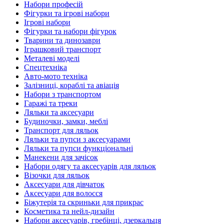
Набори професій
Фігурки та ігрові набори
Ігрові набори
Фігурки та набори фігурок
Тварини та динозаври
Іграшковий транспорт
Металеві моделі
Спецтехніка
Авто-мото техніка
Залізниці, кораблі та авіація
Набори з транспортом
Гаражі та треки
Ляльки та аксесуари
Будиночки, замки, меблі
Транспорт для ляльок
Ляльки та пупси з аксесуарами
Ляльки та пупси функціональні
Манекени для зачісок
Набори одягу та аксесуарів для ляльок
Візочки для ляльок
Аксесуари для дівчаток
Аксесуари для волосся
Біжутерія та скриньки для прикрас
Косметика та нейл-дизайн
Набори аксесуарів, гребінці, дзеркальця