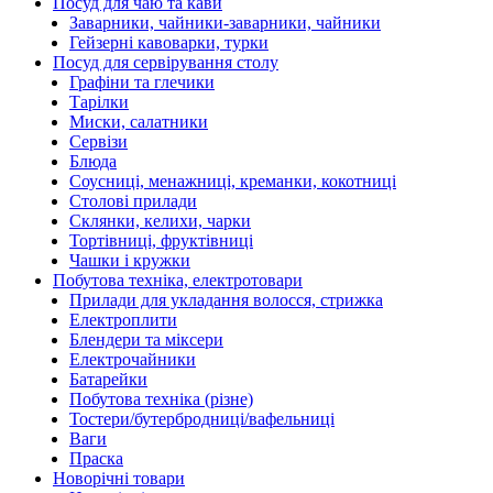
Посуд для чаю та кави
Заварники, чайники-заварники, чайники
Гейзерні кавоварки, турки
Посуд для сервірування столу
Графіни та глечики
Тарілки
Миски, салатники
Сервізи
Блюда
Соусниці, менажниці, креманки, кокотниці
Столові прилади
Склянки, келихи, чарки
Тортівниці, фруктівниці
Чашки і кружки
Побутова техніка, електротовари
Прилади для укладання волосся, стрижка
Електроплити
Блендери та міксери
Електрочайники
Батарейки
Побутова техніка (різне)
Тостери/бутербродниці/вафельниці
Ваги
Праска
Новорічні товари