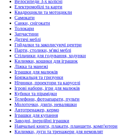
Велосипеди 3-х колісні
Електромобілі та карти
Квадроцикли та мотоцикли
Самокати
Санки, снігокати
Толокари
Запчастини
Дитячі меблі
Гойдалки та заколисуючі центри
Парти, столики, м'які меблі
Стільчики для годування, ходунки
Килимки, кошики для іграшок
Ліжка та манежі
Іграшки для малюків
Брязкальця та гризунки
Нічники, проектори та каруселі
Ігрові набори, ігри для малюків
Кубики та пірамідки
Телефони, фотоапарати, пульти
Молоточки, дзиґи, неваляшки
Автотренажер, кермо
Іграшки для купання
Заводні, інерційні іграшки
Навчальні книги, плакати, планшети, комп'ютери
Килимки, дуги та тренажери для немовлят