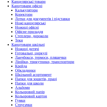
Канцелярські товари
Канцтовари офісні
Калькулятори
Коректори
Лотки для документів і підставки
Ножі канцелярські
Ножиці офісні
Офісне приладдя
Степлери, дироколи
Теки
Канцтовари шкільні
Ножиці дитячі
Готовальні, циркулі
Ланчбокси, термоси, пляшечки
Лінійки, трикутники, транспортири
Крейда
Обкладинки
Шкільний асортимент
Папки для зошитів, праці
Папки для школи
Альбоми
Кольоровий папір
Кольоровий картон
Гумки
Стругачки