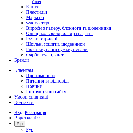
Скотч
Книги
Пластилін
Маркери
Фломастери
Вироби з паперу, блокноти та щоденники
Олівці кольорові, олівці графітні
Ручки, стрижні
Шкільні зошити, щоденники
Рюкзаки, ранці сумки, пенали
Фарби, гуаш, кисті
Бренди
Клієнтам
Про компанію
Питання та відповіді
Новини
Інструкція по сайту
Умови співпраці
Контакти
Вхід
Реєстрація
Відкладені
0
Укр
Рус