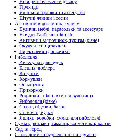
Новорічні елементи декору
Гірлянди
Ялинкові іграшки та аксесуари
Штучні ялинки і сосни
Активний відпочинок, туризм
Вуличні меблі, парасольки та аксесуари
Все для барбекю, пікніків
Активний відпочинок, туризм (різне)
Окуляри сонцезахисні
Парасольки і дощовики
Риболовля
Аксесуари для вудок
Блешня, воблера
Котушки
Кормушки
Оснащення
Прикормки
Род-поди і підставки під вудилища
Риболовля (різне)
Садки, підсаки, багри
Спінінги, вудки
Ящики, коробки, сумки для риболовлі
Сумки, рюкзаки, гаманці, косметички, валізи
Сад та город
Слюсарний та будівельний інструмент