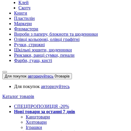
Клей
Скотч
Книги
Пластилін
Маркери
Фломастери
Вироби з паперу, блокноти та щоденники
Олівці кольорові, олівці графітні
Ручки, стрижні
Шкільні зошити, щоденники
Рюкзаки, ранці сумки, пенали
Фарби, гуаш, кисті
Для покупок
авторизуйтесь
0
товарів
Для покупок
авторизуйтесь
Каталог товарів
СПЕЦПРОПОЗИЦІЯ -20%
Нові товари за останнi 7 днiв
Канцтовари
Хозтовари
Іграшки