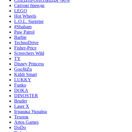
СПЕЦПРОПОЗИЦІЯ -90%
Світові бренди
LEGO
Hot Wheels
L.O.L. Surprise
#Sbabam
Paw Patrol
Barbie
TechnoDrive
Fisher-Price
Screechers Wild
TY
Disney Princess
GooJitZu
Kiddi Smart
LUKKY
Funko
DOKA
DINOSTER
Bruder
Laser X
Іграшка Україна
Технок
Artos Games
DoDo