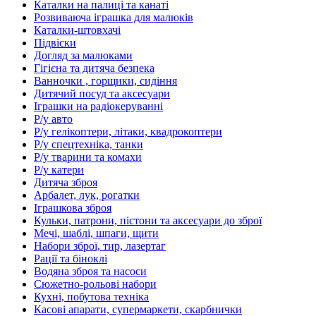
Каталки на палиці та канаті
Розвиваюча іграшка для малюків
Каталки-штовхачі
Підвіски
Догляд за малюками
Гігієна та дитяча безпека
Ванночки , горщики, сидіння
Дитячий посуд та аксесуари
Іграшки на радіокеруванні
Р/у авто
Р/у гелікоптери, літаки, квадрокоптери
Р/у спецтехніка, танки
Р/у тварини та комахи
Р/у катери
Дитяча зброя
Арбалет, лук, рогатки
Іграшкова зброя
Кульки, патрони, пістони та аксесуари до зброї
Мечі, шаблі, шпаги, щити
Набори зброї, тир, лазертаг
Рації та біноклі
Водяна зброя та насоси
Сюжетно-рольові набори
Кухні, побутова техніка
Касові апарати, супермаркети, скарбнички