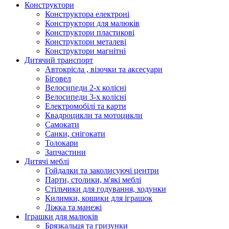
Конструктори
Конструктора електроні
Конструктори для малюків
Конструктори пластикові
Конструктори металеві
Конструктори магнітні
Дитячий транспорт
Автокрісла , візочки та аксесуари
Біговел
Велосипеди 2-х колісні
Велосипеди 3-х колісні
Електромобілі та карти
Квадроцикли та мотоцикли
Самокати
Санки, снігокати
Толокари
Запчастини
Дитячі меблі
Гойдалки та заколисуючі центри
Парти, столики, м'які меблі
Стільчики для годування, ходунки
Килимки, кошики для іграшок
Ліжка та манежі
Іграшки для малюків
Брязкальця та гризунки