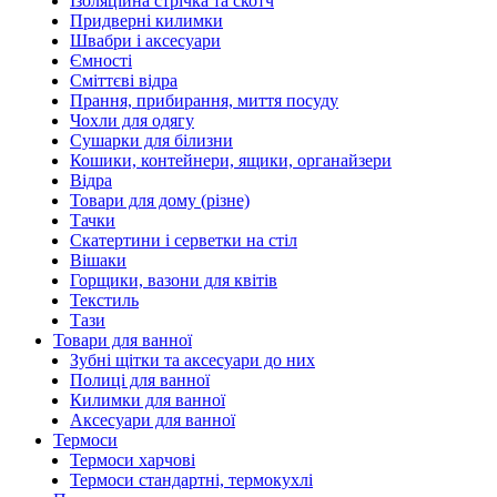
Ізоляційна стрічка та скотч
Придверні килимки
Швабри і аксесуари
Ємності
Сміттєві відра
Прання, прибирання, миття посуду
Чохли для одягу
Сушарки для білизни
Кошики, контейнери, ящики, органайзери
Відра
Товари для дому (різне)
Тачки
Скатертини і серветки на стіл
Вішаки
Горщики, вазони для квітів
Текстиль
Тази
Товари для ванної
Зубні щітки та аксесуари до них
Полиці для ванної
Килимки для ванної
Аксесуари для ванної
Термоси
Термоси харчові
Термоси стандартні, термокухлі