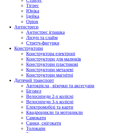
Стратег
Тігрес
Юніка
Ідейка
Оріон
Антистреси
Антистрес іграшка
Лизун та слайм
Стретч-фигурки
Конструктори
Конструктора електроні
Конструктори для малюків
Конструктори пластикові
Конструктори металеві
Конструктори магнітні
Дитячий транспорт
Автокрісла , візочки та аксесуари
Біговел
Велосипеди 2-х колісні
Велосипеди 3-х колісні
Електромобілі та карти
Квадроцикли та мотоцикли
Самокати
Санки, снігокати
Толокари