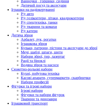
Ванночки , горщики, сидіння
Дитячий посуд та аксесуари
Іграшки на радіокеруванні
Р/у авто
Р/у гелікоптери, літаки, квадрокоптери
Р/у спецтехніка, танки
Р/у тварини та комахи
Р/у катери
Дитяча зброя
Арбалет, лук, рогатки
Іграшкова зброя
Кульки, патрони, пістони та аксесуари до зброї
Мечі, шаблі, шпаги, щити
Набори зброї, тир, лазертаг
Рації та біноклі
Водяна зброя та насоси
Сюжетно-рольові набори
Кухні, побутова техніка
Касові апарати, супермаркети, скарбнички
Набори професій
Фігурки та ігрові набори
Ігрові набори
Фігурки та набори фігурок
Тварини та динозаври
Іграшковий транспорт