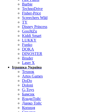
Barbie
TechnoDrive
Fisher-Price
Screechers Wild
TY
Disney Princess
GooJitZu
Kiddi Smart
LUKKY
Funko
DOKA
DINOSTER
Bruder
Laser X
Іграшка Україна
Технок
Artos Games
DoDo
Doloni
G-Toys
Бамсик
ВладиТойс
Данко Тойс
Копиця