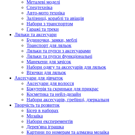
Металеві моделі
Спецтехніка
Авто-мото техніка
Залізниці, кораблі та авіація
Набори з транспортом
Гаражі та треки
Ляльки та аксесуари
Будиночки, замки, меблі
Транспорт для ляльок
Ляльки та пупси з аксесуарами
Ляльки та пупси функціональні
Манекени для зачісок
Набори одягу та аксесуарів для ляльок
Візочки для ляльок
Аксесуари для дівчаток
Аксесуари для волосся
Біжутерія та скриньки для прикрас
Косметика та нейл-дизайн
Набори аксесуарів, гребінці, дзеркальця
Творчість та розвиток
Бісер в наборах
Мозаїка
Набори експерементів
Дерев'яна іграшка
Картини по номерам та алмазна мозаїка