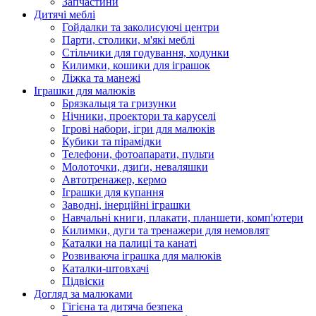
Запчастини
Дитячі меблі
Гойдалки та заколисуючі центри
Парти, столики, м'які меблі
Стільчики для годування, ходунки
Килимки, кошики для іграшок
Ліжка та манежі
Іграшки для малюків
Брязкальця та гризунки
Нічники, проектори та каруселі
Ігрові набори, ігри для малюків
Кубики та пірамідки
Телефони, фотоапарати, пульти
Молоточки, дзиґи, неваляшки
Автотренажер, кермо
Іграшки для купання
Заводні, інерційні іграшки
Навчальні книги, плакати, планшети, комп'ютери
Килимки, дуги та тренажери для немовлят
Каталки на палиці та канаті
Розвиваюча іграшка для малюків
Каталки-штовхачі
Підвіски
Догляд за малюками
Гігієна та дитяча безпека