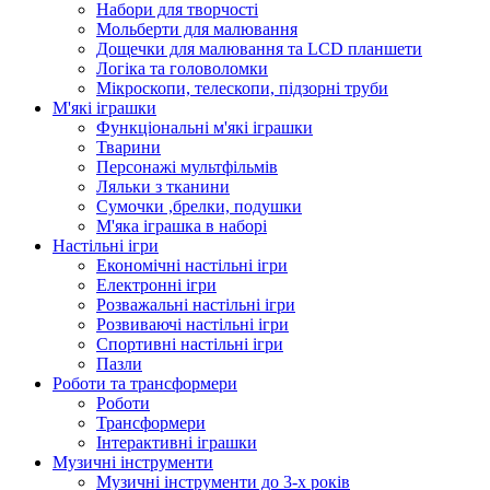
Набори для творчості
Мольберти для малювання
Дощечки для малювання та LCD планшети
Логіка та головоломки
Мікроскопи, телескопи, підзорні труби
М'які іграшки
Функціональні м'які іграшки
Тварини
Персонажі мультфільмів
Ляльки з тканини
Сумочки ,брелки, подушки
М'яка іграшка в наборі
Настільні ігри
Економічні настільні ігри
Електронні ігри
Розважальні настільні ігри
Розвиваючі настільні ігри
Спортивні настільні ігри
Пазли
Роботи та трансформери
Роботи
Трансформери
Інтерактивні іграшки
Музичні інструменти
Музичні інструменти до 3-х років