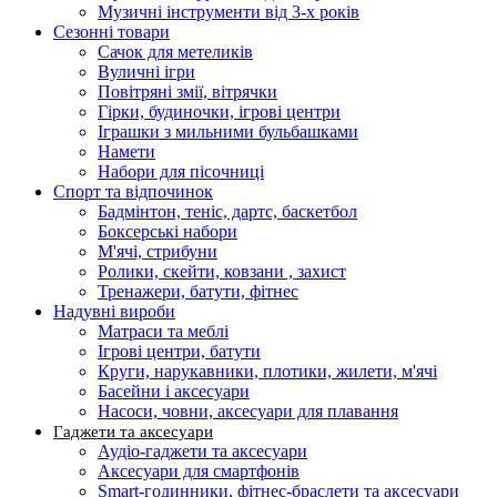
Музичні інструменти від 3-х років
Сезонні товари
Сачок для метеликів
Вуличні ігри
Повітряні змії, вітрячки
Гірки, будиночки, ігрові центри
Іграшки з мильними бульбашками
Намети
Набори для пісочниці
Спорт та відпочинок
Бадмінтон, теніс, дартс, баскетбол
Боксерські набори
М'ячі, стрибуни
Ролики, скейти, ковзани , захист
Тренажери, батути, фітнес
Надувні вироби
Матраси та меблі
Ігрові центри, батути
Круги, нарукавники, плотики, жилети, м'ячі
Басейни і аксесуари
Насоси, човни, аксесуари для плавання
Гаджети та аксесуари
Аудіо-гаджети та аксесуари
Аксесуари для смартфонів
Smart-годинники, фітнес-браслети та аксесуари