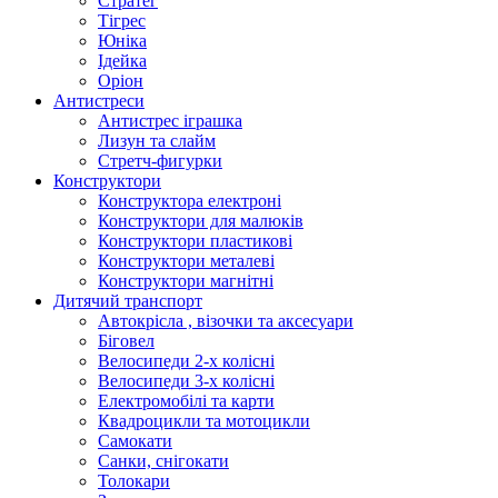
Стратег
Тігрес
Юніка
Ідейка
Оріон
Антистреси
Антистрес іграшка
Лизун та слайм
Стретч-фигурки
Конструктори
Конструктора електроні
Конструктори для малюків
Конструктори пластикові
Конструктори металеві
Конструктори магнітні
Дитячий транспорт
Автокрісла , візочки та аксесуари
Біговел
Велосипеди 2-х колісні
Велосипеди 3-х колісні
Електромобілі та карти
Квадроцикли та мотоцикли
Самокати
Санки, снігокати
Толокари