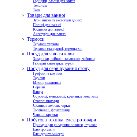
Горщики, вазони для квітів
Текстиль
Тази
Товари для ванної
Зубні щітки та аксесуари до них
Полиці для ванної
Килимки для ванної
Аксесуари для ванної
Термоси
Термоси харчові
Термоси стандартні, термокухлі
Посуд для чаю та кави
Заварники, чайники-заварники, чайники
Гейзерні кавоварки, турки
Посуд для сервірування столу
Графіни та глечики
Тарілки
Миски, салатники
Сервізи
Блюда
Соусниці, менажниці, креманки, кокотниці
Столові прилади
Склянки, келихи, чарки
Тортівниці, фруктівниці
Чашки і кружки
Побутова техніка, електротовари
Прилади для укладання волосся, стрижка
Електроплити
Блендери та міксери