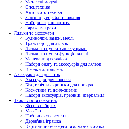
Металеві моделі
Спецтехніка
Авто-мото техніка
Залізниці, кораблі та авіація
Набори з транспортом
Гаражі та треки
Ляльки та аксесуари
Будиночки, замки, меблі
Транспорт для ляльок
Ляльки та пупси з аксесуарами
Ляльки та пупси функціональні
Манекени для зачісок
Набори одягу та аксесуарів для ляльок
Візочки для ляльок
Аксесуари для дівчаток
Аксесуари для волосся
Біжутерія та скриньки для прикрас
Косметика та нейл-дизайн
Набори аксесуарів, гребінці, дзеркальця
Творчість та розвиток
Бісер в наборах
Мозаїка
Набори експерементів
Дерев'яна іграшка
Картини по номерам та алмазна мозаїка