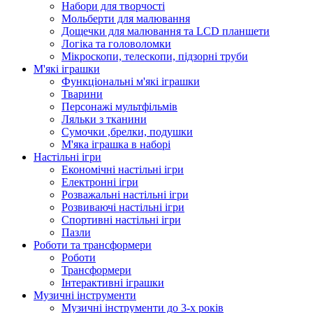
Набори для творчості
Мольберти для малювання
Дощечки для малювання та LCD планшети
Логіка та головоломки
Мікроскопи, телескопи, підзорні труби
М'які іграшки
Функціональні м'які іграшки
Тварини
Персонажі мультфільмів
Ляльки з тканини
Сумочки ,брелки, подушки
М'яка іграшка в наборі
Настільні ігри
Економічні настільні ігри
Електронні ігри
Розважальні настільні ігри
Розвиваючі настільні ігри
Спортивні настільні ігри
Пазли
Роботи та трансформери
Роботи
Трансформери
Інтерактивні іграшки
Музичні інструменти
Музичні інструменти до 3-х років