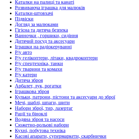
Каталки на палиці та канаті
Розвиваюча іграшка для малюків
Каталки-штовхачі
Підвіски
Догляд за малюками
Гігієна та дитяча безпека
Ванночки , горщики, сидіння
Дитячий посуд та аксесуари
Іграшки на радіокеруванні
Р/у авто
Р/у гелікоптери, літаки, квадрокоптери
Р/у спецтехніка, танки
Р/у тварини та комахи
Р/у катери
Дитяча зброя
Арбалет, лук, рогатки
Іграшкова зброя
Кульки, патрони, пістони та аксесуари до зброї
Мечі, шаблі, шпаги, щити
Набори зброї, тир, лазертаг
Рації та біноклі
Водяна зброя та насоси
Сюжетно-рольові набори
Кухні, побутова техніка
Касові апарати, супермаркети, скарбнички