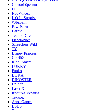
СПЕЦПРОПОЗИЦІЯ -90%
Світові бренди
LEGO
Hot Wheels
L.O.L. Surprise
#Sbabam
Paw Patrol
Barbie
TechnoDrive
Fisher-Price
Screechers Wild
TY
Disney Princess
GooJitZu
Kiddi Smart
LUKKY
Funko
DOKA
DINOSTER
Bruder
Laser X
Іграшка Україна
Технок
Artos Games
DoDo