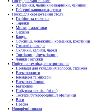
Посуд для чаю та кави
Заварники, чайники-заварники, чайники
Гейзерні кавоварки, турки
Посуд для сервірування столу
Графіни та глечики
Тарілки
Миски, салатники
Сервізи
Блюда
Соусниці, менажниці, креманки, кокотниці
Столові прилади
Склянки, келихи, чарки
Тортівниці, фруктівниці
Чашки і кружки
Побутова техніка, електротовари
Прилади для укладання волосся, стрижка
Електроплити
Блендери та міксери
Електрочайники
Батарейки
Побутова техніка (різне)
Тостери/бутербродниці/вафельниці
Ваги
Праска
Новорічні товари