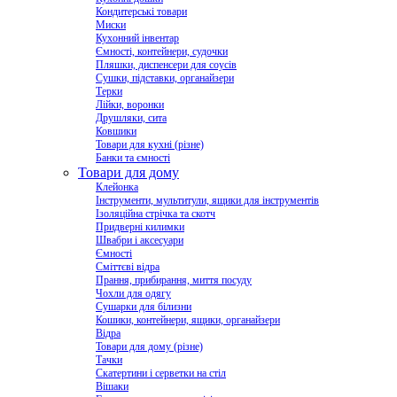
Кондитерські товари
Миски
Кухонний інвентар
Ємності, контейнери, судочки
Пляшки, диспенсери для соусів
Сушки, підставки, органайзери
Терки
Лійки, воронки
Друшляки, сита
Ковшики
Товари для кухні (різне)
Банки та ємності
Товари для дому
Клейонка
Інструменти, мультитули, ящики для інструментів
Ізоляційна стрічка та скотч
Придверні килимки
Швабри і аксесуари
Ємності
Сміттєві відра
Прання, прибирання, миття посуду
Чохли для одягу
Сушарки для білизни
Кошики, контейнери, ящики, органайзери
Відра
Товари для дому (різне)
Тачки
Скатертини і серветки на стіл
Вішаки