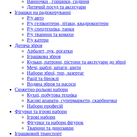
Ванночки , горщики, сидіння
Дитячий посуд та аксесуари
Іграшки на радіокеруванні
Р/у авто
Р/у гелікоптери, літаки, квадрокоптери
Р/у спецтехніка, танки
Р/у тварини та комахи
Р/у катери
Дитяча зброя
Арбалет, лук, рогатки
Іграшкова зброя
Кульки, патрони, пістони та аксесуари до зброї
Мечі, шаблі, шпаги, щити
Набори зброї, тир, лазертаг
Рації та біноклі
Водяна зброя та насоси
Сюжетно-рольові набори
Кухні, побутова техніка
Касові апарати, супермаркети, скарбнички
Набори професій
Фігурки та ігрові набори
Ігрові набори
Фігурки та набори фігурок
Тварини та динозаври
Іграшковий транспорт