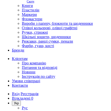
Скотч
Книги
Пластилін
Маркери
Фломастери
Вироби з паперу, блокноти та щоденники
Олівці кольорові, олівці графітні
Ручки, стрижні
Шкільні зошити, щоденники
Рюкзаки, ранці сумки, пенали
Фарби, гуаш, кисті
Бренди
Клієнтам
Про компанію
Питання та відповіді
Новини
Інструкція по сайту
Умови співпраці
Контакти
Вхід
Реєстрація
Відкладені
0
Укр
Рус