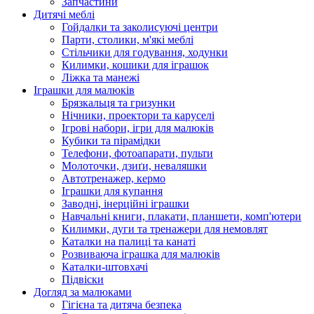
Запчастини
Дитячі меблі
Гойдалки та заколисуючі центри
Парти, столики, м'які меблі
Стільчики для годування, ходунки
Килимки, кошики для іграшок
Ліжка та манежі
Іграшки для малюків
Брязкальця та гризунки
Нічники, проектори та каруселі
Ігрові набори, ігри для малюків
Кубики та пірамідки
Телефони, фотоапарати, пульти
Молоточки, дзиґи, неваляшки
Автотренажер, кермо
Іграшки для купання
Заводні, інерційні іграшки
Навчальні книги, плакати, планшети, комп'ютери
Килимки, дуги та тренажери для немовлят
Каталки на палиці та канаті
Розвиваюча іграшка для малюків
Каталки-штовхачі
Підвіски
Догляд за малюками
Гігієна та дитяча безпека