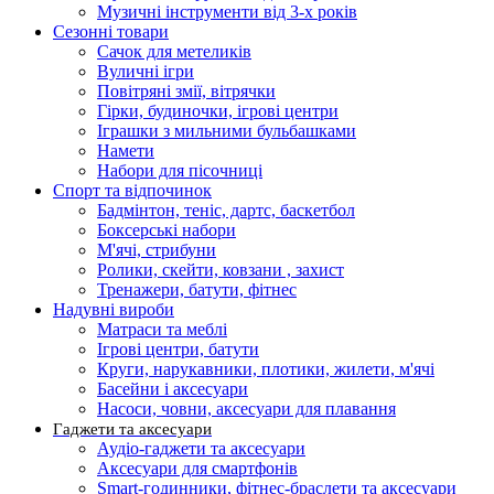
Музичні інструменти від 3-х років
Сезонні товари
Сачок для метеликів
Вуличні ігри
Повітряні змії, вітрячки
Гірки, будиночки, ігрові центри
Іграшки з мильними бульбашками
Намети
Набори для пісочниці
Спорт та відпочинок
Бадмінтон, теніс, дартс, баскетбол
Боксерські набори
М'ячі, стрибуни
Ролики, скейти, ковзани , захист
Тренажери, батути, фітнес
Надувні вироби
Матраси та меблі
Ігрові центри, батути
Круги, нарукавники, плотики, жилети, м'ячі
Басейни і аксесуари
Насоси, човни, аксесуари для плавання
Гаджети та аксесуари
Аудіо-гаджети та аксесуари
Аксесуари для смартфонів
Smart-годинники, фітнес-браслети та аксесуари