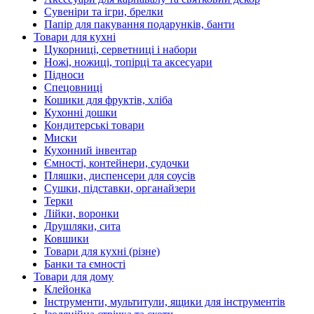
Сувеніри та ігри, брелки
Папір для пакування подарунків, банти
Товари для кухні
Цукорниці, серветниці і набори
Ножі, ножиці, топірці та аксесуари
Підноси
Спецовниці
Кошики для фруктів, хліба
Кухонні дошки
Кондитерські товари
Миски
Кухонний інвентар
Ємності, контейнери, судочки
Пляшки, диспенсери для соусів
Сушки, підставки, органайзери
Терки
Лійки, воронки
Друшляки, сита
Ковшики
Товари для кухні (різне)
Банки та ємності
Товари для дому
Клейонка
Інструменти, мультитули, ящики для інструментів