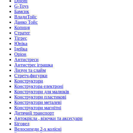
Doloni
G-Toys
Бамсик
ВладиТойс
Данко Тойс
Копиця
Стратег
Тігрес
Юніка
Ідейка
Оріон
Антистреси
Антистрес іграшка
Лизун та слайм
Стретч-фигурки
Конструктори
Конструктора електроні
Конструктори для малюків
Конструктори пластикові
Конструктори металеві
Конструктори магнітні
Дитячий транспорт
Автокрісла , візочки та аксесуари
Біговел
Велосипеди 2-х колісні