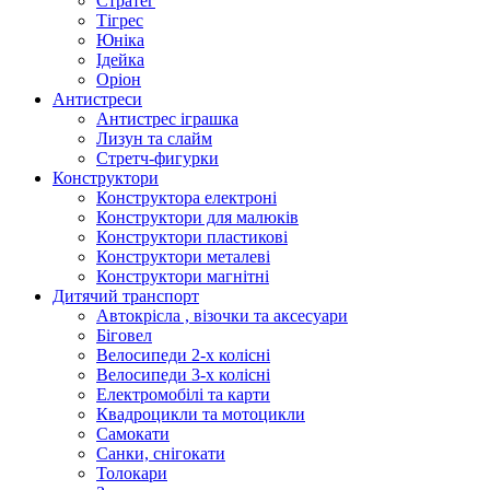
Стратег
Тігрес
Юніка
Ідейка
Оріон
Антистреси
Антистрес іграшка
Лизун та слайм
Стретч-фигурки
Конструктори
Конструктора електроні
Конструктори для малюків
Конструктори пластикові
Конструктори металеві
Конструктори магнітні
Дитячий транспорт
Автокрісла , візочки та аксесуари
Біговел
Велосипеди 2-х колісні
Велосипеди 3-х колісні
Електромобілі та карти
Квадроцикли та мотоцикли
Самокати
Санки, снігокати
Толокари