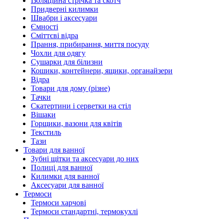
Ізоляційна стрічка та скотч
Придверні килимки
Швабри і аксесуари
Ємності
Сміттєві відра
Прання, прибирання, миття посуду
Чохли для одягу
Сушарки для білизни
Кошики, контейнери, ящики, органайзери
Відра
Товари для дому (різне)
Тачки
Скатертини і серветки на стіл
Вішаки
Горщики, вазони для квітів
Текстиль
Тази
Товари для ванної
Зубні щітки та аксесуари до них
Полиці для ванної
Килимки для ванної
Аксесуари для ванної
Термоси
Термоси харчові
Термоси стандартні, термокухлі