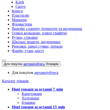
Клей
Скотч
Книги
Пластилін
Маркери
Фломастери
Вироби з паперу, блокноти та щоденники
Олівці кольорові, олівці графітні
Ручки, стрижні
Шкільні зошити, щоденники
Рюкзаки, ранці сумки, пенали
Фарби, гуаш, кисті
Для покупок
авторизуйтесь
0
товарів
Для покупок
авторизуйтесь
Каталог товарів
Нові товари за останнi 7 днiв
Канцтовари
Хозтовари
Іграшки
Нові товари за останнi 15 днiв