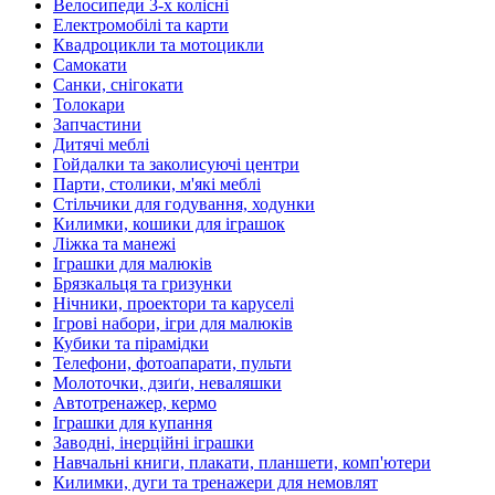
Велосипеди 3-х колісні
Електромобілі та карти
Квадроцикли та мотоцикли
Самокати
Санки, снігокати
Толокари
Запчастини
Дитячі меблі
Гойдалки та заколисуючі центри
Парти, столики, м'які меблі
Стільчики для годування, ходунки
Килимки, кошики для іграшок
Ліжка та манежі
Іграшки для малюків
Брязкальця та гризунки
Нічники, проектори та каруселі
Ігрові набори, ігри для малюків
Кубики та пірамідки
Телефони, фотоапарати, пульти
Молоточки, дзиґи, неваляшки
Автотренажер, кермо
Іграшки для купання
Заводні, інерційні іграшки
Навчальні книги, плакати, планшети, комп'ютери
Килимки, дуги та тренажери для немовлят