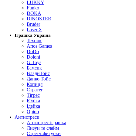
LUKKY
Funko
DOKA
DINOSTER
Bruder
Laser X
Іграшка Україна
Технок
Artos Games
DoDo
Doloni
G-Toys
Бамсик
ВладиТойс
Данко Тойс
Копиця
Стратег
Тігрес
Юніка
Ідейка
Оріон
Антистреси
Антистрес іграшка
Лизун та слайм
Стретч-фигурки