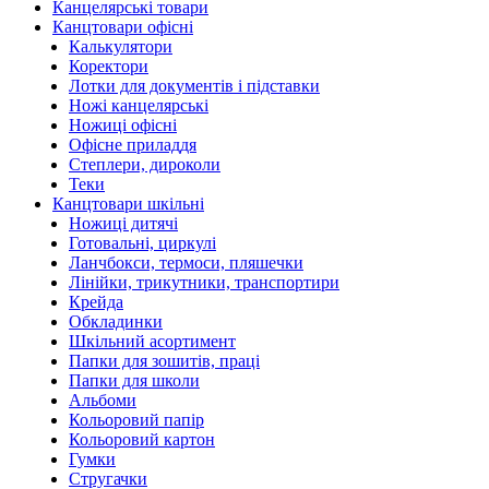
Канцелярські товари
Канцтовари офісні
Калькулятори
Коректори
Лотки для документів і підставки
Ножі канцелярські
Ножиці офісні
Офісне приладдя
Степлери, дироколи
Теки
Канцтовари шкільні
Ножиці дитячі
Готовальні, циркулі
Ланчбокси, термоси, пляшечки
Лінійки, трикутники, транспортири
Крейда
Обкладинки
Шкільний асортимент
Папки для зошитів, праці
Папки для школи
Альбоми
Кольоровий папір
Кольоровий картон
Гумки
Стругачки