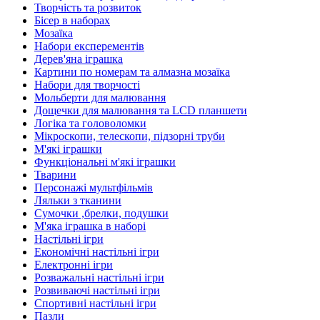
Творчість та розвиток
Бісер в наборах
Мозаїка
Набори експерементів
Дерев'яна іграшка
Картини по номерам та алмазна мозаїка
Набори для творчості
Мольберти для малювання
Дощечки для малювання та LCD планшети
Логіка та головоломки
Мікроскопи, телескопи, підзорні труби
М'які іграшки
Функціональні м'які іграшки
Тварини
Персонажі мультфільмів
Ляльки з тканини
Сумочки ,брелки, подушки
М'яка іграшка в наборі
Настільні ігри
Економічні настільні ігри
Електронні ігри
Розважальні настільні ігри
Розвиваючі настільні ігри
Спортивні настільні ігри
Пазли