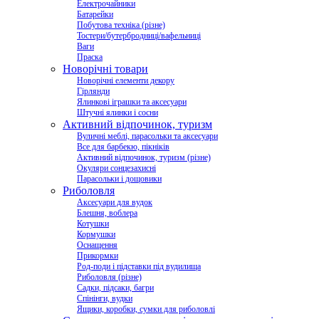
Електрочайники
Батарейки
Побутова техніка (різне)
Тостери/бутербродниці/вафельниці
Ваги
Праска
Новорічні товари
Новорічні елементи декору
Гірлянди
Ялинкові іграшки та аксесуари
Штучні ялинки і сосни
Активний відпочинок, туризм
Вуличні меблі, парасольки та аксесуари
Все для барбекю, пікніків
Активний відпочинок, туризм (різне)
Окуляри сонцезахисні
Парасольки і дощовики
Риболовля
Аксесуари для вудок
Блешня, воблера
Котушки
Кормушки
Оснащення
Прикормки
Род-поди і підставки під вудилища
Риболовля (різне)
Садки, підсаки, багри
Спінінги, вудки
Ящики, коробки, сумки для риболовлі