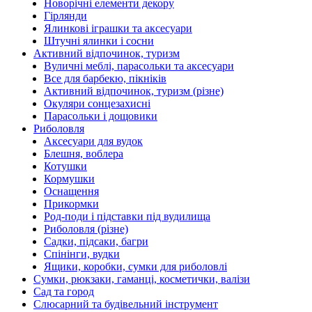
Новорічні елементи декору
Гірлянди
Ялинкові іграшки та аксесуари
Штучні ялинки і сосни
Активний відпочинок, туризм
Вуличні меблі, парасольки та аксесуари
Все для барбекю, пікніків
Активний відпочинок, туризм (різне)
Окуляри сонцезахисні
Парасольки і дощовики
Риболовля
Аксесуари для вудок
Блешня, воблера
Котушки
Кормушки
Оснащення
Прикормки
Род-поди і підставки під вудилища
Риболовля (різне)
Садки, підсаки, багри
Спінінги, вудки
Ящики, коробки, сумки для риболовлі
Сумки, рюкзаки, гаманці, косметички, валізи
Сад та город
Слюсарний та будівельний інструмент