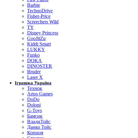
Barbie
TechnoDrive
Fisher-Price
Screechers Wild
TY
Disney Princess
GooJitZu
Kiddi Smart
LUKKY
Funko
DOKA
DINOSTER
Bruder
Laser X
Іграшка Україна
Технок
Artos Games
DoDo
Doloni
G-Toys
Бамсик
ВладиТойс
Данко Тойс
Копиця