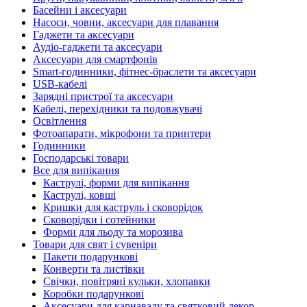
Басейни і аксесуари
Насоси, човни, аксесуари для плавання
Гаджети та аксесуари
Аудіо-гаджети та аксесуари
Аксесуари для смартфонів
Smart-годинники, фітнес-браслети та аксесуари
USB-кабелі
Зарядні пристрої та аксесуари
Кабелі, перехідники та подовжувачі
Освітлення
Фотоапарати, мікрофони та принтери
Годинники
Господарські товари
Все для випікання
Каструлі, форми для випікання
Каструлі, ковші
Кришки для каструль і сковорідок
Сковорідки і сотейники
Форми для льоду та морозива
Товари для свят і сувеніри
Пакети подарункові
Конверти та листівки
Свічки, повітряні кульки, хлопавки
Коробки подарункові
Аксесуари для карнавалу та святковий декор