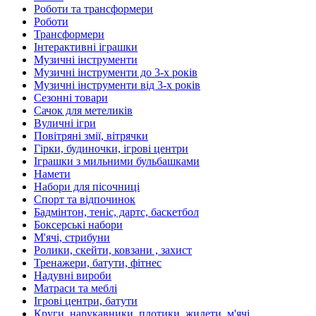
Роботи та трансформери
Роботи
Трансформери
Інтерактивні іграшки
Музичні інструменти
Музичні інструменти до 3-х років
Музичні інструменти від 3-х років
Сезонні товари
Сачок для метеликів
Вуличні ігри
Повітряні змії, вітрячки
Гірки, будиночки, ігрові центри
Іграшки з мильними бульбашками
Намети
Набори для пісочниці
Спорт та відпочинок
Бадмінтон, теніс, дартс, баскетбол
Боксерські набори
М'ячі, стрибуни
Ролики, скейти, ковзани , захист
Тренажери, батути, фітнес
Надувні вироби
Матраси та меблі
Ігрові центри, батути
Круги, нарукавники, плотики, жилети, м'ячі