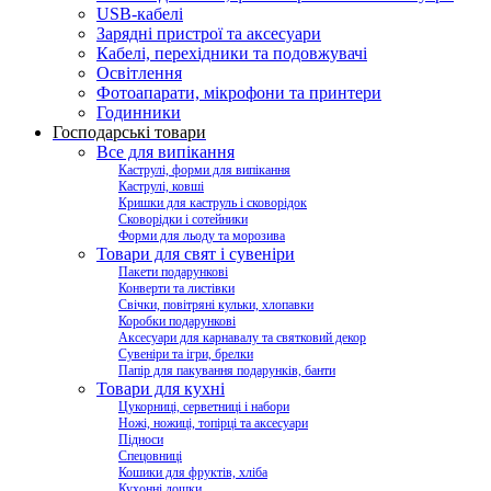
USB-кабелі
Зарядні пристрої та аксесуари
Кабелі, перехідники та подовжувачі
Освітлення
Фотоапарати, мікрофони та принтери
Годинники
Господарські товари
Все для випікання
Каструлі, форми для випікання
Каструлі, ковші
Кришки для каструль і сковорідок
Сковорідки і сотейники
Форми для льоду та морозива
Товари для свят і сувеніри
Пакети подарункові
Конверти та листівки
Свічки, повітряні кульки, хлопавки
Коробки подарункові
Аксесуари для карнавалу та святковий декор
Сувеніри та ігри, брелки
Папір для пакування подарунків, банти
Товари для кухні
Цукорниці, серветниці і набори
Ножі, ножиці, топірці та аксесуари
Підноси
Спецовниці
Кошики для фруктів, хліба
Кухонні дошки