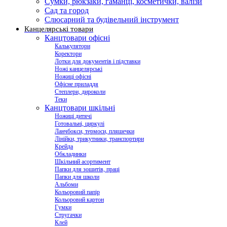
Сумки, рюкзаки, гаманці, косметички, валізи
Сад та город
Слюсарний та будівельний інструмент
Канцелярські товари
Канцтовари офісні
Калькулятори
Коректори
Лотки для документів і підставки
Ножі канцелярські
Ножиці офісні
Офісне приладдя
Степлери, дироколи
Теки
Канцтовари шкільні
Ножиці дитячі
Готовальні, циркулі
Ланчбокси, термоси, пляшечки
Лінійки, трикутники, транспортири
Крейда
Обкладинки
Шкільний асортимент
Папки для зошитів, праці
Папки для школи
Альбоми
Кольоровий папір
Кольоровий картон
Гумки
Стругачки
Клей