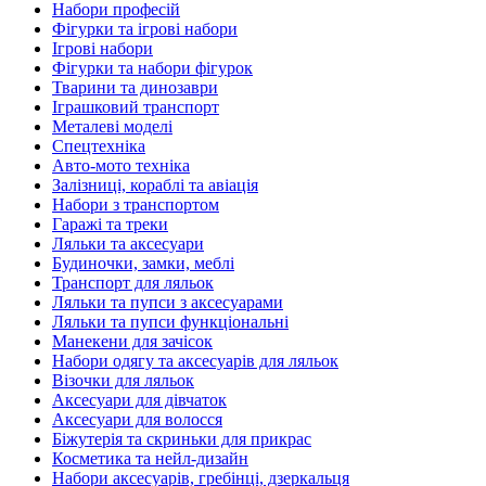
Набори професій
Фігурки та ігрові набори
Ігрові набори
Фігурки та набори фігурок
Тварини та динозаври
Іграшковий транспорт
Металеві моделі
Спецтехніка
Авто-мото техніка
Залізниці, кораблі та авіація
Набори з транспортом
Гаражі та треки
Ляльки та аксесуари
Будиночки, замки, меблі
Транспорт для ляльок
Ляльки та пупси з аксесуарами
Ляльки та пупси функціональні
Манекени для зачісок
Набори одягу та аксесуарів для ляльок
Візочки для ляльок
Аксесуари для дівчаток
Аксесуари для волосся
Біжутерія та скриньки для прикрас
Косметика та нейл-дизайн
Набори аксесуарів, гребінці, дзеркальця