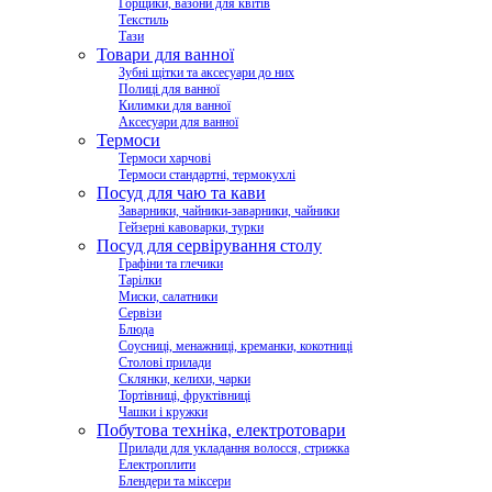
Горщики, вазони для квітів
Текстиль
Тази
Товари для ванної
Зубні щітки та аксесуари до них
Полиці для ванної
Килимки для ванної
Аксесуари для ванної
Термоси
Термоси харчові
Термоси стандартні, термокухлі
Посуд для чаю та кави
Заварники, чайники-заварники, чайники
Гейзерні кавоварки, турки
Посуд для сервірування столу
Графіни та глечики
Тарілки
Миски, салатники
Сервізи
Блюда
Соусниці, менажниці, креманки, кокотниці
Столові прилади
Склянки, келихи, чарки
Тортівниці, фруктівниці
Чашки і кружки
Побутова техніка, електротовари
Прилади для укладання волосся, стрижка
Електроплити
Блендери та міксери