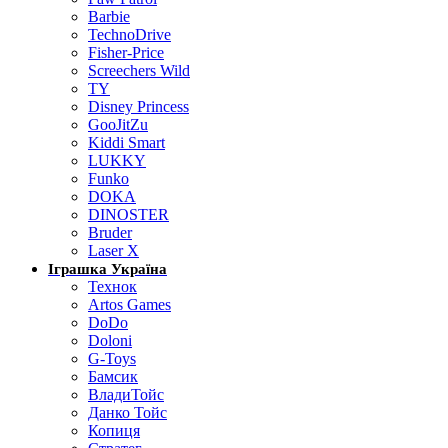
Barbie
TechnoDrive
Fisher-Price
Screechers Wild
TY
Disney Princess
GooJitZu
Kiddi Smart
LUKKY
Funko
DOKA
DINOSTER
Bruder
Laser X
Іграшка Україна
Технок
Artos Games
DoDo
Doloni
G-Toys
Бамсик
ВладиТойс
Данко Тойс
Копиця