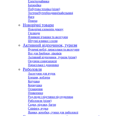
Електрочайники
Батарейки
Побутова техніка (різне)
Тостери/бутербродниці/вафельниці
Ваги
Праска
Новорічні товари
Новорічні елементи декору
Гірлянди
Ялинкові іграшки та аксесуари
Штучні ялинки і сосни
Активний відпочинок, туризм
Вуличні меблі, парасольки та аксесуари
Все для барбекю, пікніків
Активний відпочинок, туризм (різне)
Окуляри сонцезахисні
Парасольки і дощовики
Риболовля
Аксесуари для вудок
Блешня, воблера
Котушки
Кормушки
Оснащення
Прикормки
Род-поди і підставки під вудилища
Риболовля (різне)
Садки, підсаки, багри
Спінінги, вудки
Ящики, коробки, сумки для риболовлі