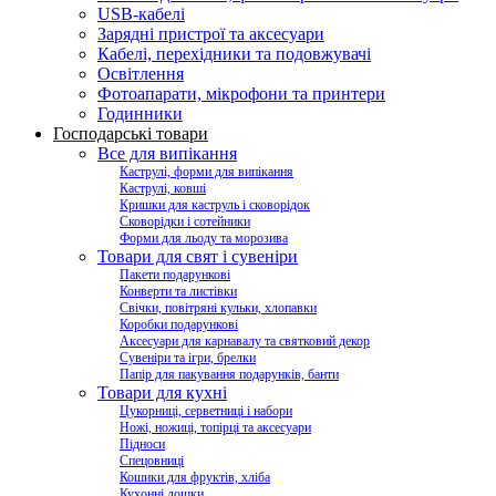
USB-кабелі
Зарядні пристрої та аксесуари
Кабелі, перехідники та подовжувачі
Освітлення
Фотоапарати, мікрофони та принтери
Годинники
Господарські товари
Все для випікання
Каструлі, форми для випікання
Каструлі, ковші
Кришки для каструль і сковорідок
Сковорідки і сотейники
Форми для льоду та морозива
Товари для свят і сувеніри
Пакети подарункові
Конверти та листівки
Свічки, повітряні кульки, хлопавки
Коробки подарункові
Аксесуари для карнавалу та святковий декор
Сувеніри та ігри, брелки
Папір для пакування подарунків, банти
Товари для кухні
Цукорниці, серветниці і набори
Ножі, ножиці, топірці та аксесуари
Підноси
Спецовниці
Кошики для фруктів, хліба
Кухонні дошки