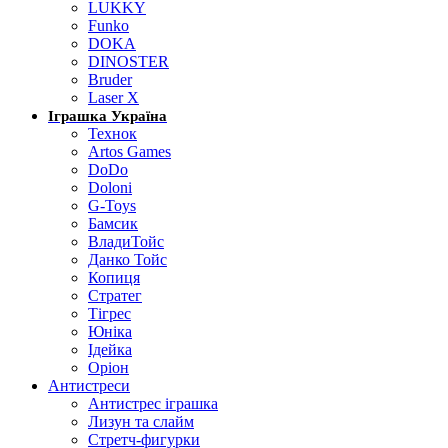
LUKKY
Funko
DOKA
DINOSTER
Bruder
Laser X
Іграшка Україна
Технок
Artos Games
DoDo
Doloni
G-Toys
Бамсик
ВладиТойс
Данко Тойс
Копиця
Стратег
Тігрес
Юніка
Ідейка
Оріон
Антистреси
Антистрес іграшка
Лизун та слайм
Стретч-фигурки