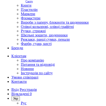
Скотч
Книги
Пластилін
Маркери
Фломастери
Вироби з паперу, блокноти та щоденники
Олівці кольорові, олівці графітні
Ручки, стрижні
Шкільні зошити, щоденники
Рюкзаки, ранці сумки, пенали
Фарби, гуаш, кисті
Бренди
Клієнтам
Про компанію
Питання та відповіді
Новини
Інструкція по сайту
Умови співпраці
Контакти
Вхід
Реєстрація
Відкладені
0
Укр
Рус