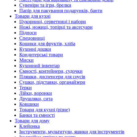
Сувеніри та ігри, брелки
Папір для пакування подарунків, банти
Товари для кухні
Цукорниці, серветниці і набори
Ножі, ножиці, топірці та аксесуари
Підноси
Спецовниці
Кошики для фруктів, хліба
Кухонні дошки
Кондитерські товари
Миски
Кухонний інвентар
Ємності, контейнери, судочки
Пляшки, диспенсери для соусів
Сушки, підставки, органайзери
Терки
Лійки, воронки
Друшляки, сита
Ковшики
Товари для кухні (різне)
Банки та ємності
Товари для дому
Клейонка
Інструменти, мультитули, ящики для інструментів