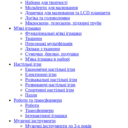
Набори для творчості
Мольберти для малювання
Дощечки для малювання та LCD планшети
Логіка та головоломки
Мікроскопи, телескопи, підзорні труби
М'які іграшки
Функціональні м'які іграшки
Тварини
Персонажі мультфільмів
Ляльки з тканини
Сумочки ,брелки, подушки
М'яка іграшка в наборі
Настільні ігри
Економічні настільні ігри
Електронні ігри
Розважальні настільні ігри
Розвиваючі настільні ігри
Спортивні настільні ігри
Пазли
Роботи та трансформери
Роботи
Трансформери
Інтерактивні іграшки
Музичні інструменти
Музичні інструменти до 3-х років