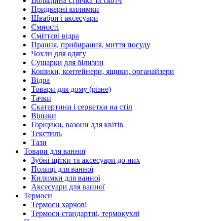
Ізоляційна стрічка та скотч
Придверні килимки
Швабри і аксесуари
Ємності
Сміттєві відра
Прання, прибирання, миття посуду
Чохли для одягу
Сушарки для білизни
Кошики, контейнери, ящики, органайзери
Відра
Товари для дому (різне)
Тачки
Скатертини і серветки на стіл
Вішаки
Горщики, вазони для квітів
Текстиль
Тази
Товари для ванної
Зубні щітки та аксесуари до них
Полиці для ванної
Килимки для ванної
Аксесуари для ванної
Термоси
Термоси харчові
Термоси стандартні, термокухлі