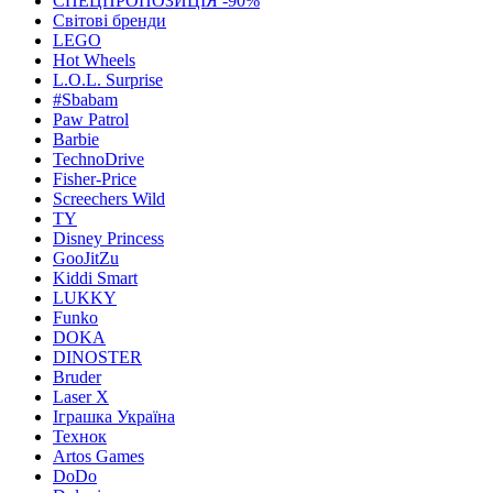
СПЕЦПРОПОЗИЦІЯ -90%
Світові бренди
LEGO
Hot Wheels
L.O.L. Surprise
#Sbabam
Paw Patrol
Barbie
TechnoDrive
Fisher-Price
Screechers Wild
TY
Disney Princess
GooJitZu
Kiddi Smart
LUKKY
Funko
DOKA
DINOSTER
Bruder
Laser X
Іграшка Україна
Технок
Artos Games
DoDo