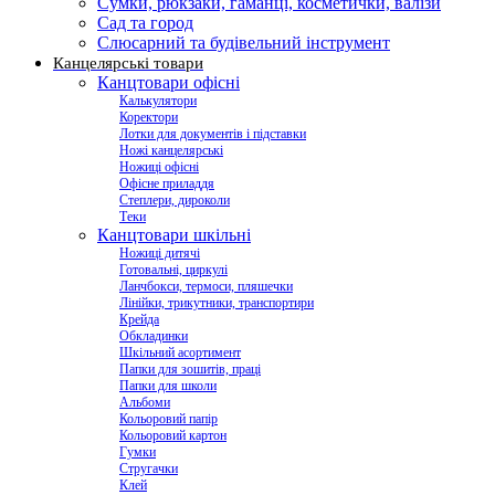
Сумки, рюкзаки, гаманці, косметички, валізи
Сад та город
Слюсарний та будівельний інструмент
Канцелярські товари
Канцтовари офісні
Калькулятори
Коректори
Лотки для документів і підставки
Ножі канцелярські
Ножиці офісні
Офісне приладдя
Степлери, дироколи
Теки
Канцтовари шкільні
Ножиці дитячі
Готовальні, циркулі
Ланчбокси, термоси, пляшечки
Лінійки, трикутники, транспортири
Крейда
Обкладинки
Шкільний асортимент
Папки для зошитів, праці
Папки для школи
Альбоми
Кольоровий папір
Кольоровий картон
Гумки
Стругачки
Клей