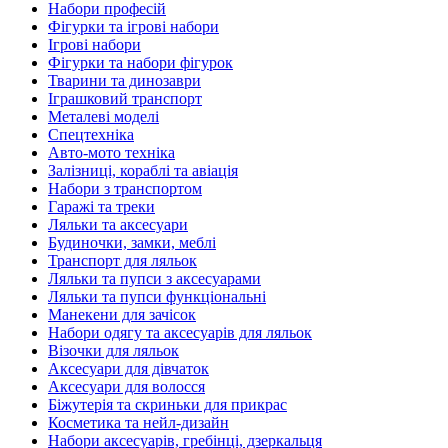
Набори професій
Фігурки та ігрові набори
Ігрові набори
Фігурки та набори фігурок
Тварини та динозаври
Іграшковий транспорт
Металеві моделі
Спецтехніка
Авто-мото техніка
Залізниці, кораблі та авіація
Набори з транспортом
Гаражі та треки
Ляльки та аксесуари
Будиночки, замки, меблі
Транспорт для ляльок
Ляльки та пупси з аксесуарами
Ляльки та пупси функціональні
Манекени для зачісок
Набори одягу та аксесуарів для ляльок
Візочки для ляльок
Аксесуари для дівчаток
Аксесуари для волосся
Біжутерія та скриньки для прикрас
Косметика та нейл-дизайн
Набори аксесуарів, гребінці, дзеркальця