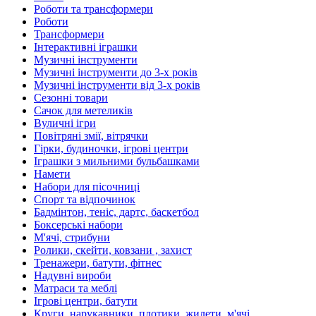
Роботи та трансформери
Роботи
Трансформери
Інтерактивні іграшки
Музичні інструменти
Музичні інструменти до 3-х років
Музичні інструменти від 3-х років
Сезонні товари
Сачок для метеликів
Вуличні ігри
Повітряні змії, вітрячки
Гірки, будиночки, ігрові центри
Іграшки з мильними бульбашками
Намети
Набори для пісочниці
Спорт та відпочинок
Бадмінтон, теніс, дартс, баскетбол
Боксерські набори
М'ячі, стрибуни
Ролики, скейти, ковзани , захист
Тренажери, батути, фітнес
Надувні вироби
Матраси та меблі
Ігрові центри, батути
Круги, нарукавники, плотики, жилети, м'ячі