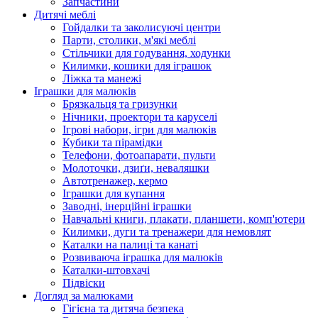
Запчастини
Дитячі меблі
Гойдалки та заколисуючі центри
Парти, столики, м'які меблі
Стільчики для годування, ходунки
Килимки, кошики для іграшок
Ліжка та манежі
Іграшки для малюків
Брязкальця та гризунки
Нічники, проектори та каруселі
Ігрові набори, ігри для малюків
Кубики та пірамідки
Телефони, фотоапарати, пульти
Молоточки, дзиґи, неваляшки
Автотренажер, кермо
Іграшки для купання
Заводні, інерційні іграшки
Навчальні книги, плакати, планшети, комп'ютери
Килимки, дуги та тренажери для немовлят
Каталки на палиці та канаті
Розвиваюча іграшка для малюків
Каталки-штовхачі
Підвіски
Догляд за малюками
Гігієна та дитяча безпека