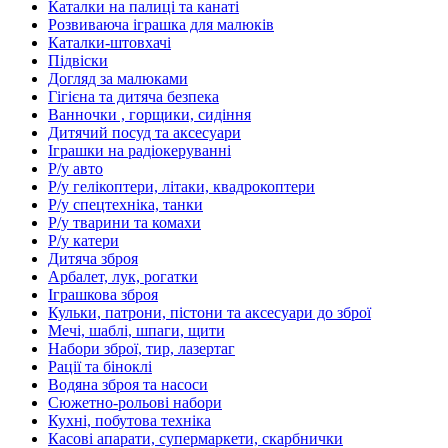
Каталки на палиці та канаті
Розвиваюча іграшка для малюків
Каталки-штовхачі
Підвіски
Догляд за малюками
Гігієна та дитяча безпека
Ванночки , горщики, сидіння
Дитячий посуд та аксесуари
Іграшки на радіокеруванні
Р/у авто
Р/у гелікоптери, літаки, квадрокоптери
Р/у спецтехніка, танки
Р/у тварини та комахи
Р/у катери
Дитяча зброя
Арбалет, лук, рогатки
Іграшкова зброя
Кульки, патрони, пістони та аксесуари до зброї
Мечі, шаблі, шпаги, щити
Набори зброї, тир, лазертаг
Рації та біноклі
Водяна зброя та насоси
Сюжетно-рольові набори
Кухні, побутова техніка
Касові апарати, супермаркети, скарбнички