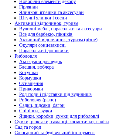
Новорічні елементи декору
Гірлянди
Ялинкові іграшки та аксесуари
Штучні ялинки і сосни
Активний відпочинок, туризм
Вуличні меблі, парасольки та аксесуари
Все для барбекю, пікніків
Активний відпочинок, туризм (різне)
Окуляри сонцезахисні
Парасольки і дощовики
Риболовля
Аксесуари для вудок
Блешня, воблера
Котушки
Кормушки
Оснащення
Прикормки
Род-поди і підставки під вудилища
Риболовля (різне)
Садки, підсаки, багри
Спінінги, вудки
Ящики, коробки, сумки для риболовлі
Сумки, рюкзаки, гаманці, косметички, валізи
Сад та город
Слюсарний та будівельний інструмент