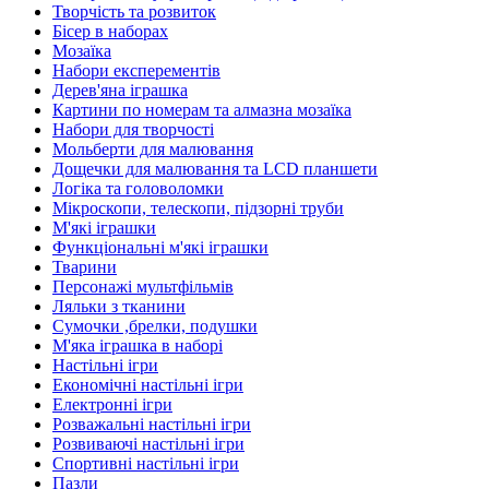
Творчість та розвиток
Бісер в наборах
Мозаїка
Набори експерементів
Дерев'яна іграшка
Картини по номерам та алмазна мозаїка
Набори для творчості
Мольберти для малювання
Дощечки для малювання та LCD планшети
Логіка та головоломки
Мікроскопи, телескопи, підзорні труби
М'які іграшки
Функціональні м'які іграшки
Тварини
Персонажі мультфільмів
Ляльки з тканини
Сумочки ,брелки, подушки
М'яка іграшка в наборі
Настільні ігри
Економічні настільні ігри
Електронні ігри
Розважальні настільні ігри
Розвиваючі настільні ігри
Спортивні настільні ігри
Пазли