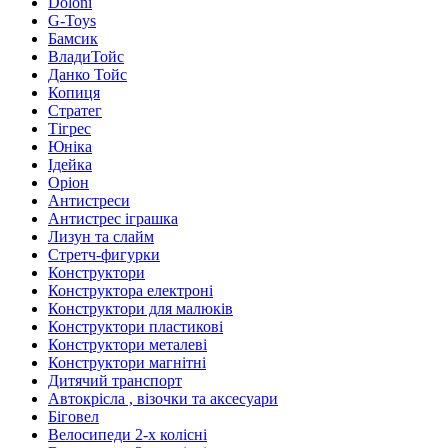
Doloni
G-Toys
Бамсик
ВладиТойс
Данко Тойс
Копиця
Стратег
Тігрес
Юніка
Ідейка
Оріон
Антистреси
Антистрес іграшка
Лизун та слайм
Стретч-фигурки
Конструктори
Конструктора електроні
Конструктори для малюків
Конструктори пластикові
Конструктори металеві
Конструктори магнітні
Дитячий транспорт
Автокрісла , візочки та аксесуари
Біговел
Велосипеди 2-х колісні