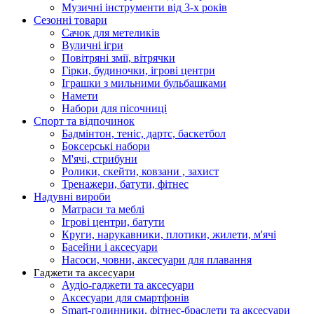
Музичні інструменти від 3-х років
Сезонні товари
Сачок для метеликів
Вуличні ігри
Повітряні змії, вітрячки
Гірки, будиночки, ігрові центри
Іграшки з мильними бульбашками
Намети
Набори для пісочниці
Спорт та відпочинок
Бадмінтон, теніс, дартс, баскетбол
Боксерські набори
М'ячі, стрибуни
Ролики, скейти, ковзани , захист
Тренажери, батути, фітнес
Надувні вироби
Матраси та меблі
Ігрові центри, батути
Круги, нарукавники, плотики, жилети, м'ячі
Басейни і аксесуари
Насоси, човни, аксесуари для плавання
Гаджети та аксесуари
Аудіо-гаджети та аксесуари
Аксесуари для смартфонів
Smart-годинники, фітнес-браслети та аксесуари