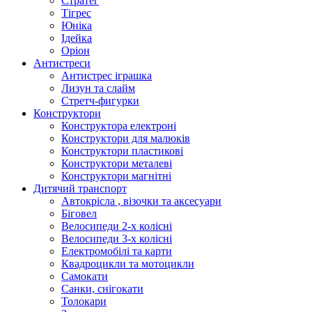
Стратег
Тігрес
Юніка
Ідейка
Оріон
Антистреси
Антистрес іграшка
Лизун та слайм
Стретч-фигурки
Конструктори
Конструктора електроні
Конструктори для малюків
Конструктори пластикові
Конструктори металеві
Конструктори магнітні
Дитячий транспорт
Автокрісла , візочки та аксесуари
Біговел
Велосипеди 2-х колісні
Велосипеди 3-х колісні
Електромобілі та карти
Квадроцикли та мотоцикли
Самокати
Санки, снігокати
Толокари