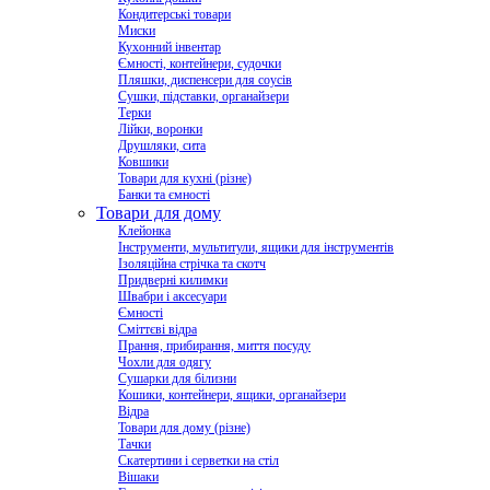
Кондитерські товари
Миски
Кухонний інвентар
Ємності, контейнери, судочки
Пляшки, диспенсери для соусів
Сушки, підставки, органайзери
Терки
Лійки, воронки
Друшляки, сита
Ковшики
Товари для кухні (різне)
Банки та ємності
Товари для дому
Клейонка
Інструменти, мультитули, ящики для інструментів
Ізоляційна стрічка та скотч
Придверні килимки
Швабри і аксесуари
Ємності
Сміттєві відра
Прання, прибирання, миття посуду
Чохли для одягу
Сушарки для білизни
Кошики, контейнери, ящики, органайзери
Відра
Товари для дому (різне)
Тачки
Скатертини і серветки на стіл
Вішаки