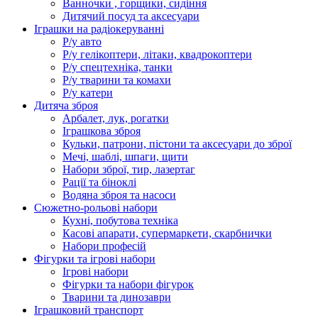
Ванночки , горщики, сидіння
Дитячий посуд та аксесуари
Іграшки на радіокеруванні
Р/у авто
Р/у гелікоптери, літаки, квадрокоптери
Р/у спецтехніка, танки
Р/у тварини та комахи
Р/у катери
Дитяча зброя
Арбалет, лук, рогатки
Іграшкова зброя
Кульки, патрони, пістони та аксесуари до зброї
Мечі, шаблі, шпаги, щити
Набори зброї, тир, лазертаг
Рації та біноклі
Водяна зброя та насоси
Сюжетно-рольові набори
Кухні, побутова техніка
Касові апарати, супермаркети, скарбнички
Набори професій
Фігурки та ігрові набори
Ігрові набори
Фігурки та набори фігурок
Тварини та динозаври
Іграшковий транспорт