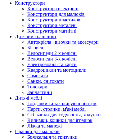
Конструктори
Конструктора електроні
Конструктори для малюків
Конструктори пластикові
Конструктори металеві
Конструктори магнітні
Дитячий транспорт
Автокрісла , візочки та аксесуари
Біговел
Велосипеди 2-х колісні
Велосипеди 3-х колісні
Електромобілі та карти
Квадроцикли та мотоцикли
Самокати
Санки, снігокати
Толокари
Запчастини
Дитячі меблі
Гойдалки та заколисуючі центри
Парти, столики, м'які меблі
Стільчики для годування, ходунки
Килимки, кошики для іграшок
Ліжка та манежі
Іграшки для малюків
Брязкальця та гризунки