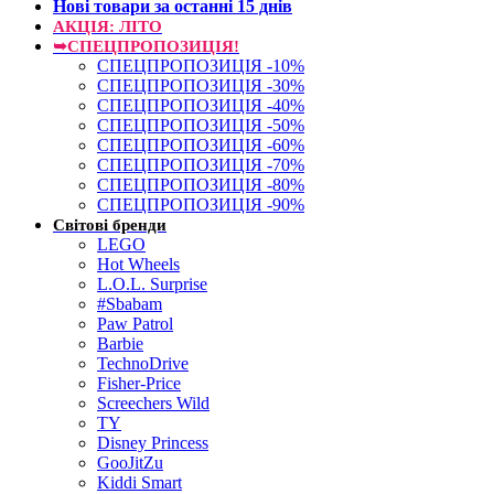
Нові товари за останнi 15 днiв
АКЦІЯ: ЛІТО
➥СПЕЦПРОПОЗИЦІЯ!
СПЕЦПРОПОЗИЦІЯ -10%
СПЕЦПРОПОЗИЦІЯ -30%
СПЕЦПРОПОЗИЦІЯ -40%
СПЕЦПРОПОЗИЦІЯ -50%
СПЕЦПРОПОЗИЦІЯ -60%
СПЕЦПРОПОЗИЦІЯ -70%
СПЕЦПРОПОЗИЦІЯ -80%
СПЕЦПРОПОЗИЦІЯ -90%
Світові бренди
LEGO
Hot Wheels
L.O.L. Surprise
#Sbabam
Paw Patrol
Barbie
TechnoDrive
Fisher-Price
Screechers Wild
TY
Disney Princess
GooJitZu
Kiddi Smart