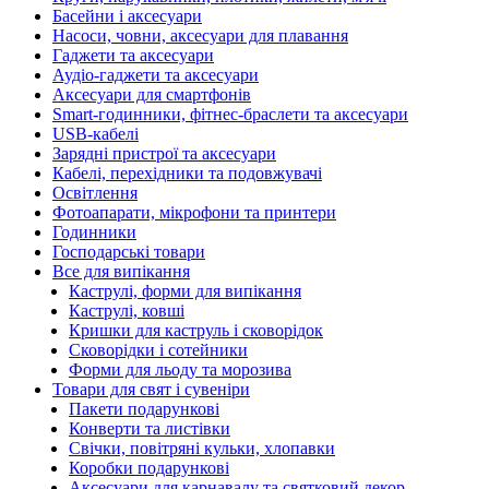
Басейни і аксесуари
Насоси, човни, аксесуари для плавання
Гаджети та аксесуари
Аудіо-гаджети та аксесуари
Аксесуари для смартфонів
Smart-годинники, фітнес-браслети та аксесуари
USB-кабелі
Зарядні пристрої та аксесуари
Кабелі, перехідники та подовжувачі
Освітлення
Фотоапарати, мікрофони та принтери
Годинники
Господарські товари
Все для випікання
Каструлі, форми для випікання
Каструлі, ковші
Кришки для каструль і сковорідок
Сковорідки і сотейники
Форми для льоду та морозива
Товари для свят і сувеніри
Пакети подарункові
Конверти та листівки
Свічки, повітряні кульки, хлопавки
Коробки подарункові
Аксесуари для карнавалу та святковий декор