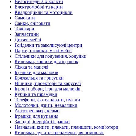
Велосипеди 3-х колісні
Електромобілі та карти
Квадроцикли та мотоцикли
Самокати
Санки, снігокати
Толокари
Запчастини
Дитячі меблі
Гойдалки та заколисуючі центри
Парти, столики, м'які меблі
Стільчики для годування, ходунки
Килимки, кошики для іграшок
Ліжка та манежі
Іграшки для малюків
Брязкальця та гризунки
Нічники, проектори та каруселі
Ігрові набори, ігри для малюків
Кубики та пірамідки
Телефони, фотоапарати, пульти
Молоточки, дзиґи, неваляшки
Автотренажер, кермо
Іграшки для купання
Заводні, інерційні іграшки
Навчальні книги, плакати, планшети, комп'ютери
Килимки, дуги та тренажери для немовлят