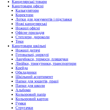
Канцелярські товари
Канцтовари офісні
Калькулятори
Коректори
Лотки для документів і підставки
Ножі канцелярські
Ножиці офісні
Офісне приладдя
Степлери, дироколи
Теки
Канцтовари шкільні
Ножиці дитячі
Готовальні, циркулі
Ланчбокси, термоси, пляшечки
Лінійки, трикутники, транспортири
Крейда
Обкладинки
Шкільний асортимент
Папки для зошитів, праці
Папки для школи
Альбоми
Кольоровий папір
Кольоровий картон
Гумки
Стругачки