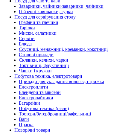
Посуд для чаю та кави
Заварники, чайники-заварники, чайники
Гейзерні кавоварки, турки
Посуд для сервірування столу
Графіни та глечики
Тарілки
Миски, салатники
Сервізи
Блюда
Соусниці, менажниці, креманки, кокотниці
Столові прилади
Склянки, келихи, чарки
Тортівниці, фруктівниці
Чашки і кружки
Побутова техніка, електротовари
Прилади для укладання волосся, стрижка
Електроплити
Блендери та міксери
Електрочайники
Батарейки
Побутова техніка (різне)
Тостери/бутербродниці/вафельниці
Ваги
Праска
Новорічні товари