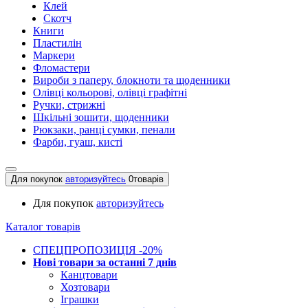
Клей
Скотч
Книги
Пластилін
Маркери
Фломастери
Вироби з паперу, блокноти та щоденники
Олівці кольорові, олівці графітні
Ручки, стрижні
Шкільні зошити, щоденники
Рюкзаки, ранці сумки, пенали
Фарби, гуаш, кисті
Для покупок
авторизуйтесь
0
товарів
Для покупок
авторизуйтесь
Каталог товарів
СПЕЦПРОПОЗИЦІЯ -20%
Нові товари за останнi 7 днiв
Канцтовари
Хозтовари
Іграшки