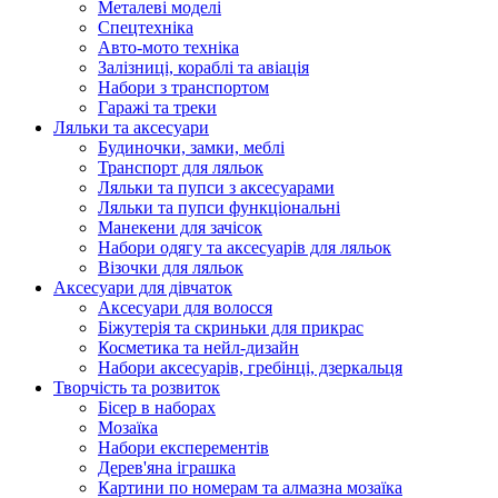
Металеві моделі
Спецтехніка
Авто-мото техніка
Залізниці, кораблі та авіація
Набори з транспортом
Гаражі та треки
Ляльки та аксесуари
Будиночки, замки, меблі
Транспорт для ляльок
Ляльки та пупси з аксесуарами
Ляльки та пупси функціональні
Манекени для зачісок
Набори одягу та аксесуарів для ляльок
Візочки для ляльок
Аксесуари для дівчаток
Аксесуари для волосся
Біжутерія та скриньки для прикрас
Косметика та нейл-дизайн
Набори аксесуарів, гребінці, дзеркальця
Творчість та розвиток
Бісер в наборах
Мозаїка
Набори експерементів
Дерев'яна іграшка
Картини по номерам та алмазна мозаїка