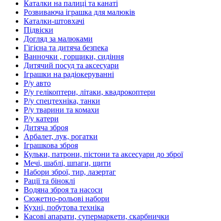
Каталки на палиці та канаті
Розвиваюча іграшка для малюків
Каталки-штовхачі
Підвіски
Догляд за малюками
Гігієна та дитяча безпека
Ванночки , горщики, сидіння
Дитячий посуд та аксесуари
Іграшки на радіокеруванні
Р/у авто
Р/у гелікоптери, літаки, квадрокоптери
Р/у спецтехніка, танки
Р/у тварини та комахи
Р/у катери
Дитяча зброя
Арбалет, лук, рогатки
Іграшкова зброя
Кульки, патрони, пістони та аксесуари до зброї
Мечі, шаблі, шпаги, щити
Набори зброї, тир, лазертаг
Рації та біноклі
Водяна зброя та насоси
Сюжетно-рольові набори
Кухні, побутова техніка
Касові апарати, супермаркети, скарбнички