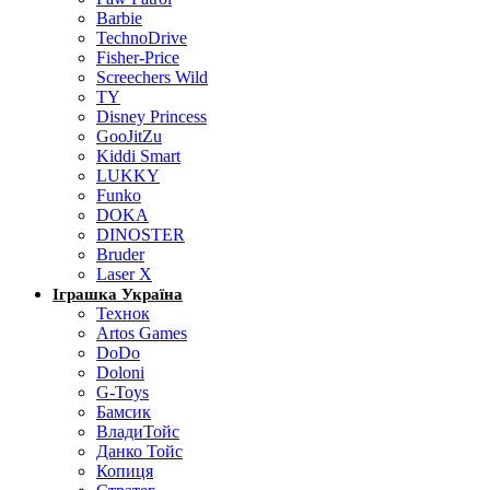
Barbie
TechnoDrive
Fisher-Price
Screechers Wild
TY
Disney Princess
GooJitZu
Kiddi Smart
LUKKY
Funko
DOKA
DINOSTER
Bruder
Laser X
Іграшка Україна
Технок
Artos Games
DoDo
Doloni
G-Toys
Бамсик
ВладиТойс
Данко Тойс
Копиця