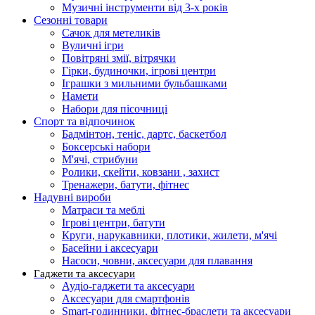
Музичні інструменти від 3-х років
Сезонні товари
Сачок для метеликів
Вуличні ігри
Повітряні змії, вітрячки
Гірки, будиночки, ігрові центри
Іграшки з мильними бульбашками
Намети
Набори для пісочниці
Спорт та відпочинок
Бадмінтон, теніс, дартс, баскетбол
Боксерські набори
М'ячі, стрибуни
Ролики, скейти, ковзани , захист
Тренажери, батути, фітнес
Надувні вироби
Матраси та меблі
Ігрові центри, батути
Круги, нарукавники, плотики, жилети, м'ячі
Басейни і аксесуари
Насоси, човни, аксесуари для плавання
Гаджети та аксесуари
Аудіо-гаджети та аксесуари
Аксесуари для смартфонів
Smart-годинники, фітнес-браслети та аксесуари