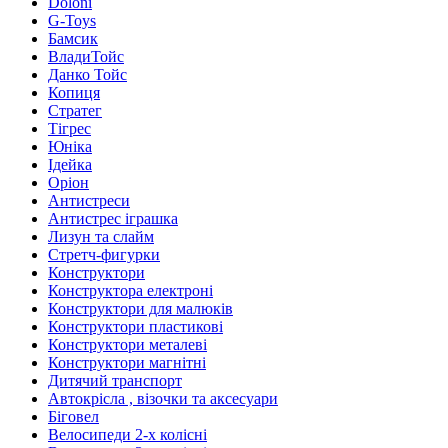
Doloni
G-Toys
Бамсик
ВладиТойс
Данко Тойс
Копиця
Стратег
Тігрес
Юніка
Ідейка
Оріон
Антистреси
Антистрес іграшка
Лизун та слайм
Стретч-фигурки
Конструктори
Конструктора електроні
Конструктори для малюків
Конструктори пластикові
Конструктори металеві
Конструктори магнітні
Дитячий транспорт
Автокрісла , візочки та аксесуари
Біговел
Велосипеди 2-х колісні