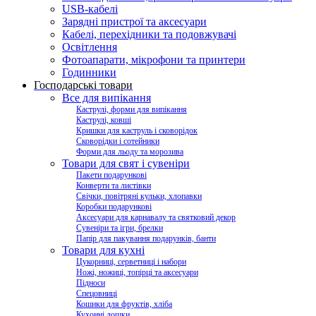
USB-кабелі
Зарядні пристрої та аксесуари
Кабелі, перехідники та подовжувачі
Освітлення
Фотоапарати, мікрофони та принтери
Годинники
Господарські товари
Все для випікання
Каструлі, форми для випікання
Каструлі, ковші
Кришки для каструль і сковорідок
Сковорідки і сотейники
Форми для льоду та морозива
Товари для свят і сувеніри
Пакети подарункові
Конверти та листівки
Свічки, повітряні кульки, хлопавки
Коробки подарункові
Аксесуари для карнавалу та святковий декор
Сувеніри та ігри, брелки
Папір для пакування подарунків, банти
Товари для кухні
Цукорниці, серветниці і набори
Ножі, ножиці, топірці та аксесуари
Підноси
Спецовниці
Кошики для фруктів, хліба
Кухонні дошки