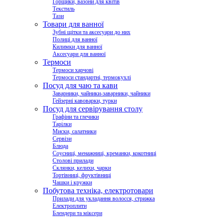
Горщики, вазони для квітів
Текстиль
Тази
Товари для ванної
Зубні щітки та аксесуари до них
Полиці для ванної
Килимки для ванної
Аксесуари для ванної
Термоси
Термоси харчові
Термоси стандартні, термокухлі
Посуд для чаю та кави
Заварники, чайники-заварники, чайники
Гейзерні кавоварки, турки
Посуд для сервірування столу
Графіни та глечики
Тарілки
Миски, салатники
Сервізи
Блюда
Соусниці, менажниці, креманки, кокотниці
Столові прилади
Склянки, келихи, чарки
Тортівниці, фруктівниці
Чашки і кружки
Побутова техніка, електротовари
Прилади для укладання волосся, стрижка
Електроплити
Блендери та міксери