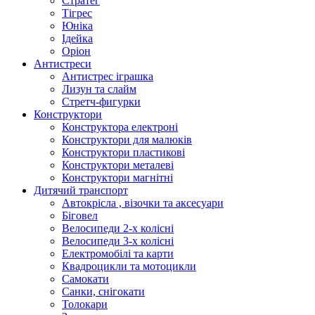
Стратег
Тігрес
Юніка
Ідейка
Оріон
Антистреси
Антистрес іграшка
Лизун та слайм
Стретч-фигурки
Конструктори
Конструктора електроні
Конструктори для малюків
Конструктори пластикові
Конструктори металеві
Конструктори магнітні
Дитячий транспорт
Автокрісла , візочки та аксесуари
Біговел
Велосипеди 2-х колісні
Велосипеди 3-х колісні
Електромобілі та карти
Квадроцикли та мотоцикли
Самокати
Санки, снігокати
Толокари