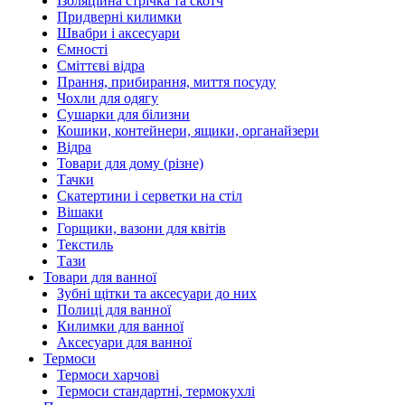
Ізоляційна стрічка та скотч
Придверні килимки
Швабри і аксесуари
Ємності
Сміттєві відра
Прання, прибирання, миття посуду
Чохли для одягу
Сушарки для білизни
Кошики, контейнери, ящики, органайзери
Відра
Товари для дому (різне)
Тачки
Скатертини і серветки на стіл
Вішаки
Горщики, вазони для квітів
Текстиль
Тази
Товари для ванної
Зубні щітки та аксесуари до них
Полиці для ванної
Килимки для ванної
Аксесуари для ванної
Термоси
Термоси харчові
Термоси стандартні, термокухлі