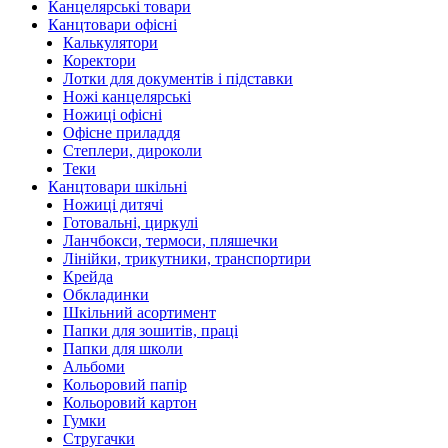
Канцелярські товари
Канцтовари офісні
Калькулятори
Коректори
Лотки для документів і підставки
Ножі канцелярські
Ножиці офісні
Офісне приладдя
Степлери, дироколи
Теки
Канцтовари шкільні
Ножиці дитячі
Готовальні, циркулі
Ланчбокси, термоси, пляшечки
Лінійки, трикутники, транспортири
Крейда
Обкладинки
Шкільний асортимент
Папки для зошитів, праці
Папки для школи
Альбоми
Кольоровий папір
Кольоровий картон
Гумки
Стругачки