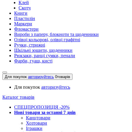
Клей
Скотч
Книги
Пластилін
Маркери
Фломастери
Вироби з паперу, блокноти та щоденники
Олівці кольорові, олівці графітні
Ручки, стрижні
Шкільні зошити, щоденники
Рюкзаки, ранці сумки, пенали
Фарби, гуаш, кисті
Для покупок
авторизуйтесь
0
товарів
Для покупок
авторизуйтесь
Каталог товарів
СПЕЦПРОПОЗИЦІЯ -20%
Нові товари за останнi 7 днiв
Канцтовари
Хозтовари
Іграшки