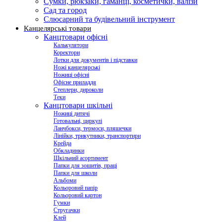
Сумки, рюкзаки, гаманці, косметички, валізи
Сад та город
Слюсарний та будівельний інструмент
Канцелярські товари
Канцтовари офісні
Калькулятори
Коректори
Лотки для документів і підставки
Ножі канцелярські
Ножиці офісні
Офісне приладдя
Степлери, дироколи
Теки
Канцтовари шкільні
Ножиці дитячі
Готовальні, циркулі
Ланчбокси, термоси, пляшечки
Лінійки, трикутники, транспортири
Крейда
Обкладинки
Шкільний асортимент
Папки для зошитів, праці
Папки для школи
Альбоми
Кольоровий папір
Кольоровий картон
Гумки
Стругачки
Клей