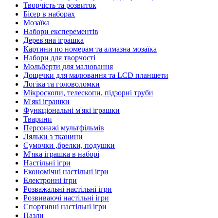
Творчість та розвиток
Бісер в наборах
Мозаїка
Набори експерементів
Дерев'яна іграшка
Картини по номерам та алмазна мозаїка
Набори для творчості
Мольберти для малювання
Дощечки для малювання та LCD планшети
Логіка та головоломки
Мікроскопи, телескопи, підзорні труби
М'які іграшки
Функціональні м'які іграшки
Тварини
Персонажі мультфільмів
Ляльки з тканини
Сумочки ,брелки, подушки
М'яка іграшка в наборі
Настільні ігри
Економічні настільні ігри
Електронні ігри
Розважальні настільні ігри
Розвиваючі настільні ігри
Спортивні настільні ігри
Пазли