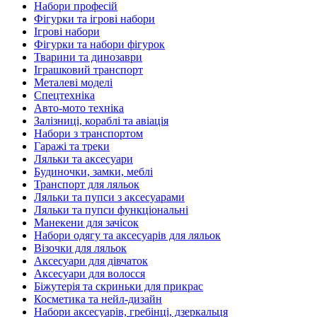
Набори професій
Фігурки та ігрові набори
Ігрові набори
Фігурки та набори фігурок
Тварини та динозаври
Іграшковий транспорт
Металеві моделі
Спецтехніка
Авто-мото техніка
Залізниці, кораблі та авіація
Набори з транспортом
Гаражі та треки
Ляльки та аксесуари
Будиночки, замки, меблі
Транспорт для ляльок
Ляльки та пупси з аксесуарами
Ляльки та пупси функціональні
Манекени для зачісок
Набори одягу та аксесуарів для ляльок
Візочки для ляльок
Аксесуари для дівчаток
Аксесуари для волосся
Біжутерія та скриньки для прикрас
Косметика та нейл-дизайн
Набори аксесуарів, гребінці, дзеркальця