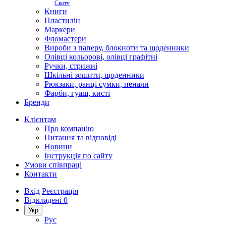
Скотч
Книги
Пластилін
Маркери
Фломастери
Вироби з паперу, блокноти та щоденники
Олівці кольорові, олівці графітні
Ручки, стрижні
Шкільні зошити, щоденники
Рюкзаки, ранці сумки, пенали
Фарби, гуаш, кисті
Бренди
Клієнтам
Про компанію
Питання та відповіді
Новини
Інструкція по сайту
Умови співпраці
Контакти
Вхід
Реєстрація
Відкладені
0
Укр
Рус