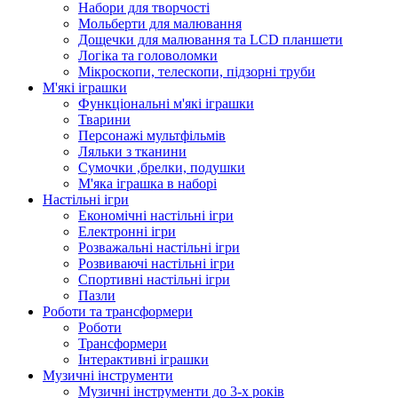
Набори для творчості
Мольберти для малювання
Дощечки для малювання та LCD планшети
Логіка та головоломки
Мікроскопи, телескопи, підзорні труби
М'які іграшки
Функціональні м'які іграшки
Тварини
Персонажі мультфільмів
Ляльки з тканини
Сумочки ,брелки, подушки
М'яка іграшка в наборі
Настільні ігри
Економічні настільні ігри
Електронні ігри
Розважальні настільні ігри
Розвиваючі настільні ігри
Спортивні настільні ігри
Пазли
Роботи та трансформери
Роботи
Трансформери
Інтерактивні іграшки
Музичні інструменти
Музичні інструменти до 3-х років