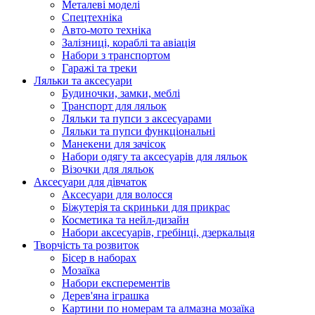
Металеві моделі
Спецтехніка
Авто-мото техніка
Залізниці, кораблі та авіація
Набори з транспортом
Гаражі та треки
Ляльки та аксесуари
Будиночки, замки, меблі
Транспорт для ляльок
Ляльки та пупси з аксесуарами
Ляльки та пупси функціональні
Манекени для зачісок
Набори одягу та аксесуарів для ляльок
Візочки для ляльок
Аксесуари для дівчаток
Аксесуари для волосся
Біжутерія та скриньки для прикрас
Косметика та нейл-дизайн
Набори аксесуарів, гребінці, дзеркальця
Творчість та розвиток
Бісер в наборах
Мозаїка
Набори експерементів
Дерев'яна іграшка
Картини по номерам та алмазна мозаїка