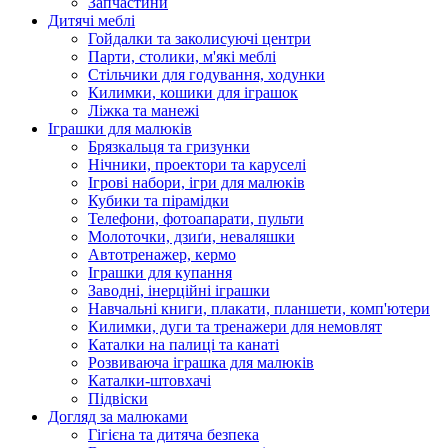
Запчастини
Дитячі меблі
Гойдалки та заколисуючі центри
Парти, столики, м'які меблі
Стільчики для годування, ходунки
Килимки, кошики для іграшок
Ліжка та манежі
Іграшки для малюків
Брязкальця та гризунки
Нічники, проектори та каруселі
Ігрові набори, ігри для малюків
Кубики та пірамідки
Телефони, фотоапарати, пульти
Молоточки, дзиґи, неваляшки
Автотренажер, кермо
Іграшки для купання
Заводні, інерційні іграшки
Навчальні книги, плакати, планшети, комп'ютери
Килимки, дуги та тренажери для немовлят
Каталки на палиці та канаті
Розвиваюча іграшка для малюків
Каталки-штовхачі
Підвіски
Догляд за малюками
Гігієна та дитяча безпека