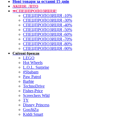
Нові товари за останнi 15 днiв
АКЦІЯ: ЛІТО
➥СПЕЦПРОПОЗИЦІЯ!
СПЕЦПРОПОЗИЦІЯ -10%
СПЕЦПРОПОЗИЦІЯ -30%
СПЕЦПРОПОЗИЦІЯ -40%
СПЕЦПРОПОЗИЦІЯ -50%
СПЕЦПРОПОЗИЦІЯ -60%
СПЕЦПРОПОЗИЦІЯ -70%
СПЕЦПРОПОЗИЦІЯ -80%
СПЕЦПРОПОЗИЦІЯ -90%
Світові бренди
LEGO
Hot Wheels
L.O.L. Surprise
#Sbabam
Paw Patrol
Barbie
TechnoDrive
Fisher-Price
Screechers Wild
TY
Disney Princess
GooJitZu
Kiddi Smart