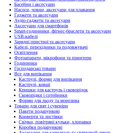
Басейни і аксесуари
Насоси, човни, аксесуари для плавання
Гаджети та аксесуари
Аудіо-гаджети та аксесуари
Аксесуари для смартфонів
Smart-годинники, фітнес-браслети та аксесуари
USB-кабелі
Зарядні пристрої та аксесуари
Кабелі, перехідники та подовжувачі
Освітлення
Фотоапарати, мікрофони та принтери
Годинники
Господарські товари
Все для випікання
Каструлі, форми для випікання
Каструлі, ковші
Кришки для каструль і сковорідок
Сковорідки і сотейники
Форми для льоду та морозива
Товари для свят і сувеніри
Пакети подарункові
Конверти та листівки
Свічки, повітряні кульки, хлопавки
Коробки подарункові
Аксесуари для карнавалу та святковий декор