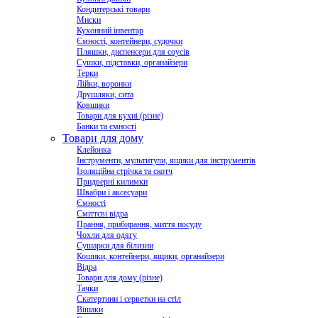
Кондитерські товари
Миски
Кухонний інвентар
Ємності, контейнери, судочки
Пляшки, диспенсери для соусів
Сушки, підставки, органайзери
Терки
Лійки, воронки
Друшляки, сита
Ковшики
Товари для кухні (різне)
Банки та ємності
Товари для дому
Клейонка
Інструменти, мультитули, ящики для інструментів
Ізоляційна стрічка та скотч
Придверні килимки
Швабри і аксесуари
Ємності
Сміттєві відра
Прання, прибирання, миття посуду
Чохли для одягу
Сушарки для білизни
Кошики, контейнери, ящики, органайзери
Відра
Товари для дому (різне)
Тачки
Скатертини і серветки на стіл
Вішаки