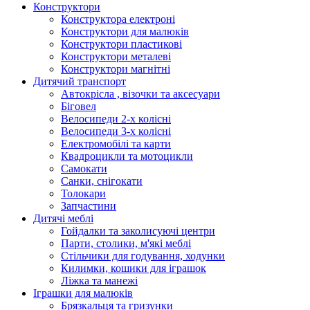
Конструктори
Конструктора електроні
Конструктори для малюків
Конструктори пластикові
Конструктори металеві
Конструктори магнітні
Дитячий транспорт
Автокрісла , візочки та аксесуари
Біговел
Велосипеди 2-х колісні
Велосипеди 3-х колісні
Електромобілі та карти
Квадроцикли та мотоцикли
Самокати
Санки, снігокати
Толокари
Запчастини
Дитячі меблі
Гойдалки та заколисуючі центри
Парти, столики, м'які меблі
Стільчики для годування, ходунки
Килимки, кошики для іграшок
Ліжка та манежі
Іграшки для малюків
Брязкальця та гризунки