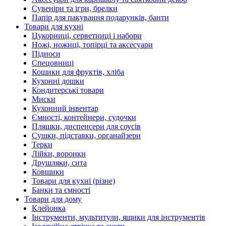
Сувеніри та ігри, брелки
Папір для пакування подарунків, банти
Товари для кухні
Цукорниці, серветниці і набори
Ножі, ножиці, топірці та аксесуари
Підноси
Спецовниці
Кошики для фруктів, хліба
Кухонні дошки
Кондитерські товари
Миски
Кухонний інвентар
Ємності, контейнери, судочки
Пляшки, диспенсери для соусів
Сушки, підставки, органайзери
Терки
Лійки, воронки
Друшляки, сита
Ковшики
Товари для кухні (різне)
Банки та ємності
Товари для дому
Клейонка
Інструменти, мультитули, ящики для інструментів