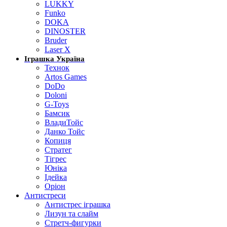
LUKKY
Funko
DOKA
DINOSTER
Bruder
Laser X
Іграшка Україна
Технок
Artos Games
DoDo
Doloni
G-Toys
Бамсик
ВладиТойс
Данко Тойс
Копиця
Стратег
Тігрес
Юніка
Ідейка
Оріон
Антистреси
Антистрес іграшка
Лизун та слайм
Стретч-фигурки