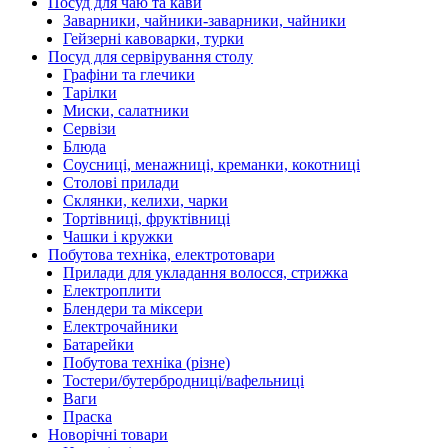
Посуд для чаю та кави
Заварники, чайники-заварники, чайники
Гейзерні кавоварки, турки
Посуд для сервірування столу
Графіни та глечики
Тарілки
Миски, салатники
Сервізи
Блюда
Соусниці, менажниці, креманки, кокотниці
Столові прилади
Склянки, келихи, чарки
Тортівниці, фруктівниці
Чашки і кружки
Побутова техніка, електротовари
Прилади для укладання волосся, стрижка
Електроплити
Блендери та міксери
Електрочайники
Батарейки
Побутова техніка (різне)
Тостери/бутербродниці/вафельниці
Ваги
Праска
Новорічні товари