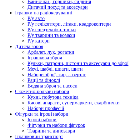
Ванночки , горщики, сидіння
Дитячий посуд та аксесуари
Іграшки на радіокеруванні
Р/у авто
Р/у гелікоптери, літаки, квадрокоптери
Р/у спецтехніка, танки
Р/у тварини та комахи
Р/у катери
Дитяча зброя
Арбалет, лук, рогатки
Іграшкова зброя
Кульки, патрони, пістони та аксесуари до зброї
Мечі, шаблі, шпаги, щити
Набори зброї, тир, лазертаг
Рації та біноклі
Водяна зброя та насоси
Сюжетно-рольові набори
Кухні, побутова техніка
Касові апарати, супермаркети, скарбнички
Набори професій
Фігурки та ігрові набори
Ігрові набори
Фігурки та набори фігурок
Тварини та динозаври
Іграшковий транспорт