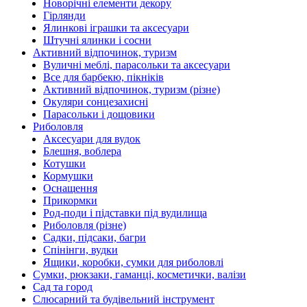
Новорічні елементи декору
Гірлянди
Ялинкові іграшки та аксесуари
Штучні ялинки і сосни
Активний відпочинок, туризм
Вуличні меблі, парасольки та аксесуари
Все для барбекю, пікніків
Активний відпочинок, туризм (різне)
Окуляри сонцезахисні
Парасольки і дощовики
Риболовля
Аксесуари для вудок
Блешня, воблера
Котушки
Кормушки
Оснащення
Прикормки
Род-поди і підставки під вудилища
Риболовля (різне)
Садки, підсаки, багри
Спінінги, вудки
Ящики, коробки, сумки для риболовлі
Сумки, рюкзаки, гаманці, косметички, валізи
Сад та город
Слюсарний та будівельний інструмент