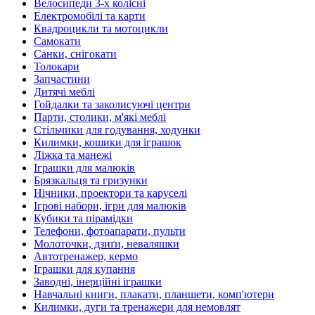
Велосипеди 3-х колісні
Електромобілі та карти
Квадроцикли та мотоцикли
Самокати
Санки, снігокати
Толокари
Запчастини
Дитячі меблі
Гойдалки та заколисуючі центри
Парти, столики, м'які меблі
Стільчики для годування, ходунки
Килимки, кошики для іграшок
Ліжка та манежі
Іграшки для малюків
Брязкальця та гризунки
Нічники, проектори та каруселі
Ігрові набори, ігри для малюків
Кубики та пірамідки
Телефони, фотоапарати, пульти
Молоточки, дзиґи, неваляшки
Автотренажер, кермо
Іграшки для купання
Заводні, інерційні іграшки
Навчальні книги, плакати, планшети, комп'ютери
Килимки, дуги та тренажери для немовлят