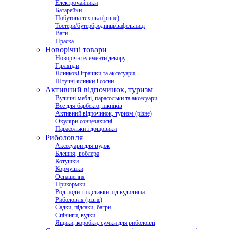
Електрочайники
Батарейки
Побутова техніка (різне)
Тостери/бутербродниці/вафельниці
Ваги
Праска
Новорічні товари
Новорічні елементи декору
Гірлянди
Ялинкові іграшки та аксесуари
Штучні ялинки і сосни
Активний відпочинок, туризм
Вуличні меблі, парасольки та аксесуари
Все для барбекю, пікніків
Активний відпочинок, туризм (різне)
Окуляри сонцезахисні
Парасольки і дощовики
Риболовля
Аксесуари для вудок
Блешня, воблера
Котушки
Кормушки
Оснащення
Прикормки
Род-поди і підставки під вудилища
Риболовля (різне)
Садки, підсаки, багри
Спінінги, вудки
Ящики, коробки, сумки для риболовлі