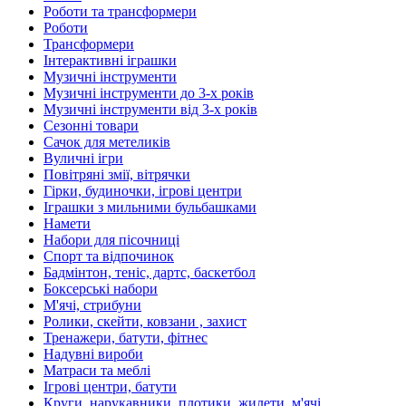
Роботи та трансформери
Роботи
Трансформери
Інтерактивні іграшки
Музичні інструменти
Музичні інструменти до 3-х років
Музичні інструменти від 3-х років
Сезонні товари
Сачок для метеликів
Вуличні ігри
Повітряні змії, вітрячки
Гірки, будиночки, ігрові центри
Іграшки з мильними бульбашками
Намети
Набори для пісочниці
Спорт та відпочинок
Бадмінтон, теніс, дартс, баскетбол
Боксерські набори
М'ячі, стрибуни
Ролики, скейти, ковзани , захист
Тренажери, батути, фітнес
Надувні вироби
Матраси та меблі
Ігрові центри, батути
Круги, нарукавники, плотики, жилети, м'ячі