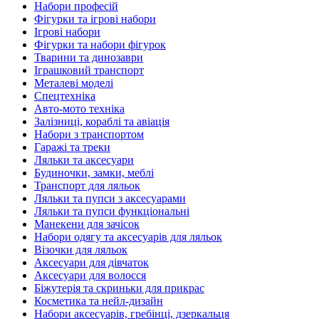
Набори професій
Фігурки та ігрові набори
Ігрові набори
Фігурки та набори фігурок
Тварини та динозаври
Іграшковий транспорт
Металеві моделі
Спецтехніка
Авто-мото техніка
Залізниці, кораблі та авіація
Набори з транспортом
Гаражі та треки
Ляльки та аксесуари
Будиночки, замки, меблі
Транспорт для ляльок
Ляльки та пупси з аксесуарами
Ляльки та пупси функціональні
Манекени для зачісок
Набори одягу та аксесуарів для ляльок
Візочки для ляльок
Аксесуари для дівчаток
Аксесуари для волосся
Біжутерія та скриньки для прикрас
Косметика та нейл-дизайн
Набори аксесуарів, гребінці, дзеркальця