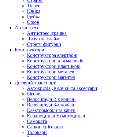
Стратег
Тігрес
Юніка
Ідейка
Оріон
Антистреси
Антистрес іграшка
Лизун та слайм
Стретч-фигурки
Конструктори
Конструктора електроні
Конструктори для малюків
Конструктори пластикові
Конструктори металеві
Конструктори магнітні
Дитячий транспорт
Автокрісла , візочки та аксесуари
Біговел
Велосипеди 2-х колісні
Велосипеди 3-х колісні
Електромобілі та карти
Квадроцикли та мотоцикли
Самокати
Санки, снігокати
Толокари