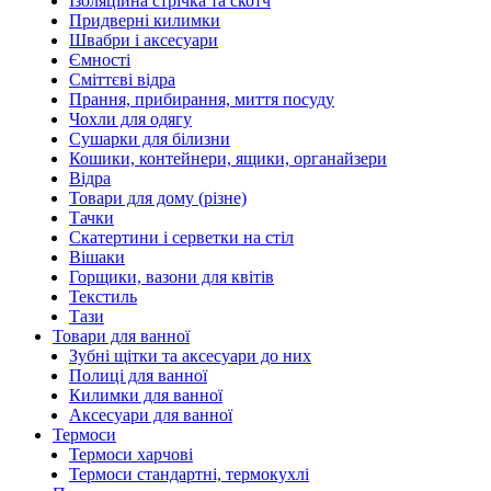
Ізоляційна стрічка та скотч
Придверні килимки
Швабри і аксесуари
Ємності
Сміттєві відра
Прання, прибирання, миття посуду
Чохли для одягу
Сушарки для білизни
Кошики, контейнери, ящики, органайзери
Відра
Товари для дому (різне)
Тачки
Скатертини і серветки на стіл
Вішаки
Горщики, вазони для квітів
Текстиль
Тази
Товари для ванної
Зубні щітки та аксесуари до них
Полиці для ванної
Килимки для ванної
Аксесуари для ванної
Термоси
Термоси харчові
Термоси стандартні, термокухлі