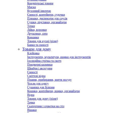
Кондитерські товари
Миски
Кухонний інвентар
Ємності, контейнери, судочки
Пляшки, диспенсери для соусів
Сушки, підставки, органайзери
Терки
Лійки, воронки
Друшляки, сита
Ковшики
Товари для кухні (різне)
Банки та ємності
Товари для дому
Клейонка
Інструменти, мультитули, ящики для інструментів
Ізоляційна стрічка та скотч
Придверні килимки
Швабри і аксесуари
Ємності
Сміттєві відра
Прання, прибирання, миття посуду
Чохли для одягу
Сушарки для білизни
Кошики, контейнери, ящики, органайзери
Відра
Товари для дому (різне)
Тачки
Скатертини і серветки на стіл
Вішаки