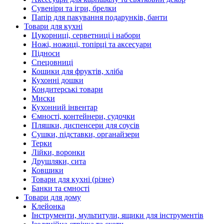
Сувеніри та ігри, брелки
Папір для пакування подарунків, банти
Товари для кухні
Цукорниці, серветниці і набори
Ножі, ножиці, топірці та аксесуари
Підноси
Спецовниці
Кошики для фруктів, хліба
Кухонні дошки
Кондитерські товари
Миски
Кухонний інвентар
Ємності, контейнери, судочки
Пляшки, диспенсери для соусів
Сушки, підставки, органайзери
Терки
Лійки, воронки
Друшляки, сита
Ковшики
Товари для кухні (різне)
Банки та ємності
Товари для дому
Клейонка
Інструменти, мультитули, ящики для інструментів