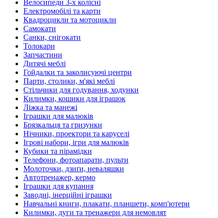
Велосипеди 3-х колісні
Електромобілі та карти
Квадроцикли та мотоцикли
Самокати
Санки, снігокати
Толокари
Запчастини
Дитячі меблі
Гойдалки та заколисуючі центри
Парти, столики, м'які меблі
Стільчики для годування, ходунки
Килимки, кошики для іграшок
Ліжка та манежі
Іграшки для малюків
Брязкальця та гризунки
Нічники, проектори та каруселі
Ігрові набори, ігри для малюків
Кубики та пірамідки
Телефони, фотоапарати, пульти
Молоточки, дзиґи, неваляшки
Автотренажер, кермо
Іграшки для купання
Заводні, інерційні іграшки
Навчальні книги, плакати, планшети, комп'ютери
Килимки, дуги та тренажери для немовлят