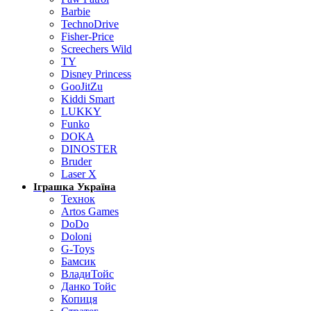
Barbie
TechnoDrive
Fisher-Price
Screechers Wild
TY
Disney Princess
GooJitZu
Kiddi Smart
LUKKY
Funko
DOKA
DINOSTER
Bruder
Laser X
Іграшка Україна
Технок
Artos Games
DoDo
Doloni
G-Toys
Бамсик
ВладиТойс
Данко Тойс
Копиця