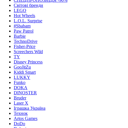
СПЕЦПРОПОЗИЦІЯ -90%
Світові бренди
LEGO
Hot Wheels
L.O.L. Surprise
#Sbabam
Paw Patrol
Barbie
TechnoDrive
Fisher-Price
Screechers Wild
TY
Disney Princess
GooJitZu
Kiddi Smart
LUKKY
Funko
DOKA
DINOSTER
Bruder
Laser X
Іграшка Україна
Технок
Artos Games
DoDo