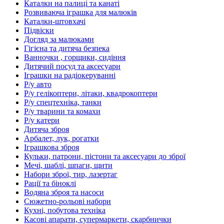
Каталки на палиці та канаті
Розвиваюча іграшка для малюків
Каталки-штовхачі
Підвіски
Догляд за малюками
Гігієна та дитяча безпека
Ванночки , горщики, сидіння
Дитячий посуд та аксесуари
Іграшки на радіокеруванні
Р/у авто
Р/у гелікоптери, літаки, квадрокоптери
Р/у спецтехніка, танки
Р/у тварини та комахи
Р/у катери
Дитяча зброя
Арбалет, лук, рогатки
Іграшкова зброя
Кульки, патрони, пістони та аксесуари до зброї
Мечі, шаблі, шпаги, щити
Набори зброї, тир, лазертаг
Рації та біноклі
Водяна зброя та насоси
Сюжетно-рольові набори
Кухні, побутова техніка
Касові апарати, супермаркети, скарбнички