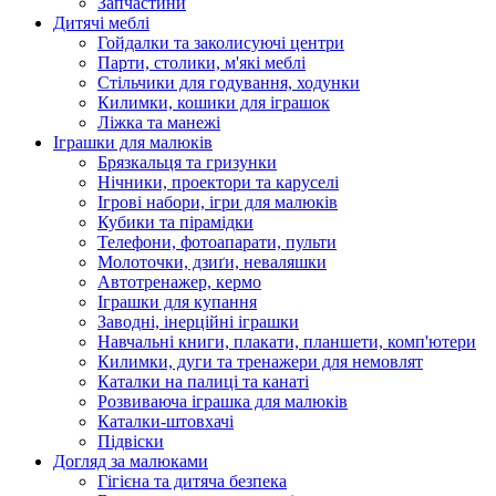
Запчастини
Дитячі меблі
Гойдалки та заколисуючі центри
Парти, столики, м'які меблі
Стільчики для годування, ходунки
Килимки, кошики для іграшок
Ліжка та манежі
Іграшки для малюків
Брязкальця та гризунки
Нічники, проектори та каруселі
Ігрові набори, ігри для малюків
Кубики та пірамідки
Телефони, фотоапарати, пульти
Молоточки, дзиґи, неваляшки
Автотренажер, кермо
Іграшки для купання
Заводні, інерційні іграшки
Навчальні книги, плакати, планшети, комп'ютери
Килимки, дуги та тренажери для немовлят
Каталки на палиці та канаті
Розвиваюча іграшка для малюків
Каталки-штовхачі
Підвіски
Догляд за малюками
Гігієна та дитяча безпека