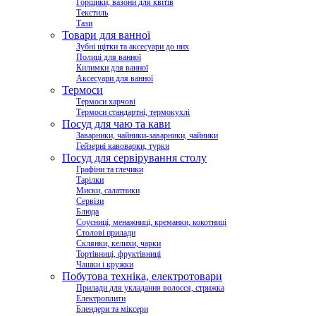
Горщики, вазони для квітів
Текстиль
Тази
Товари для ванної
Зубні щітки та аксесуари до них
Полиці для ванної
Килимки для ванної
Аксесуари для ванної
Термоси
Термоси харчові
Термоси стандартні, термокухлі
Посуд для чаю та кави
Заварники, чайники-заварники, чайники
Гейзерні кавоварки, турки
Посуд для сервірування столу
Графіни та глечики
Тарілки
Миски, салатники
Сервізи
Блюда
Соусниці, менажниці, креманки, кокотниці
Столові прилади
Склянки, келихи, чарки
Тортівниці, фруктівниці
Чашки і кружки
Побутова техніка, електротовари
Прилади для укладання волосся, стрижка
Електроплити
Блендери та міксери