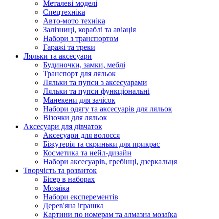
Металеві моделі
Спецтехніка
Авто-мото техніка
Залізниці, кораблі та авіація
Набори з транспортом
Гаражі та треки
Ляльки та аксесуари
Будиночки, замки, меблі
Транспорт для ляльок
Ляльки та пупси з аксесуарами
Ляльки та пупси функціональні
Манекени для зачісок
Набори одягу та аксесуарів для ляльок
Візочки для ляльок
Аксесуари для дівчаток
Аксесуари для волосся
Біжутерія та скриньки для прикрас
Косметика та нейл-дизайн
Набори аксесуарів, гребінці, дзеркальця
Творчість та розвиток
Бісер в наборах
Мозаїка
Набори експерементів
Дерев'яна іграшка
Картини по номерам та алмазна мозаїка