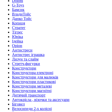
Doloni
G-Toys
Бамсик
ВладиТойс
Данко Тойс
Копиця
Стратег
Тігрес
Юніка
Ідейка
Оріон
Антистреси
Антистрес іграшка
Лизун та слайм
Стретч-фигурки
Конструктори
Конструктора електроні
Конструктори для малюків
Конструктори пластикові
Конструктори металеві
Конструктори магнітні
Дитячий транспорт
Автокрісла , візочки та аксесуари
Біговел
Велосипеди 2-х колісні