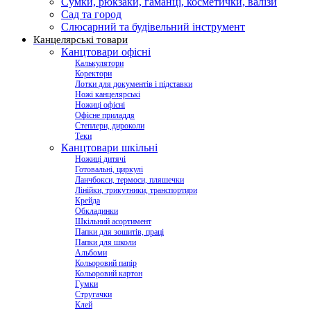
Сумки, рюкзаки, гаманці, косметички, валізи
Сад та город
Слюсарний та будівельний інструмент
Канцелярські товари
Канцтовари офісні
Калькулятори
Коректори
Лотки для документів і підставки
Ножі канцелярські
Ножиці офісні
Офісне приладдя
Степлери, дироколи
Теки
Канцтовари шкільні
Ножиці дитячі
Готовальні, циркулі
Ланчбокси, термоси, пляшечки
Лінійки, трикутники, транспортири
Крейда
Обкладинки
Шкільний асортимент
Папки для зошитів, праці
Папки для школи
Альбоми
Кольоровий папір
Кольоровий картон
Гумки
Стругачки
Клей