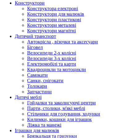
Конструктори
Конструктора електроні
Конструктори для малюків
Конструктори пластикові
Конструктори металеві
Конструктори магнітні
Дитячий транспорт
Автокрісла , візочки та аксесуари
Біговел
Велосипеди 2-х колісні
Велосипеди 3-х колісні
Електромобілі та карти
Квадроцикли та мотоцикли
Самокати
Санки, снігокати
Толокари
Запчастини
Дитячі меблі
Гойдалки та заколисуючі центри
Парти, столики, м'які меблі
Стільчики для годування, ходунки
Килимки, кошики для іграшок
Ліжка та манежі
Іграшки для малюків
Брязкальця та гризунки