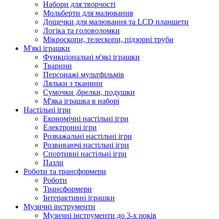
Набори для творчості
Мольберти для малювання
Дощечки для малювання та LCD планшети
Логіка та головоломки
Мікроскопи, телескопи, підзорні труби
М'які іграшки
Функціональні м'які іграшки
Тварини
Персонажі мультфільмів
Ляльки з тканини
Сумочки ,брелки, подушки
М'яка іграшка в наборі
Настільні ігри
Економічні настільні ігри
Електронні ігри
Розважальні настільні ігри
Розвиваючі настільні ігри
Спортивні настільні ігри
Пазли
Роботи та трансформери
Роботи
Трансформери
Інтерактивні іграшки
Музичні інструменти
Музичні інструменти до 3-х років