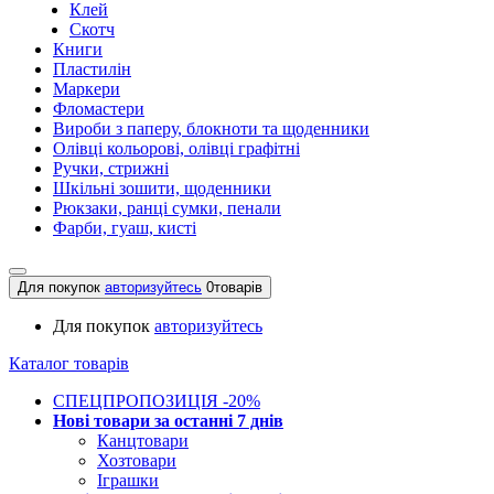
Клей
Скотч
Книги
Пластилін
Маркери
Фломастери
Вироби з паперу, блокноти та щоденники
Олівці кольорові, олівці графітні
Ручки, стрижні
Шкільні зошити, щоденники
Рюкзаки, ранці сумки, пенали
Фарби, гуаш, кисті
Для покупок
авторизуйтесь
0
товарів
Для покупок
авторизуйтесь
Каталог товарів
СПЕЦПРОПОЗИЦІЯ -20%
Нові товари за останнi 7 днiв
Канцтовари
Хозтовари
Іграшки