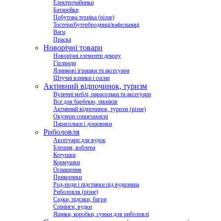
Електрочайники
Батарейки
Побутова техніка (різне)
Тостери/бутербродниці/вафельниці
Ваги
Праска
Новорічні товари
Новорічні елементи декору
Гірлянди
Ялинкові іграшки та аксесуари
Штучні ялинки і сосни
Активний відпочинок, туризм
Вуличні меблі, парасольки та аксесуари
Все для барбекю, пікніків
Активний відпочинок, туризм (різне)
Окуляри сонцезахисні
Парасольки і дощовики
Риболовля
Аксесуари для вудок
Блешня, воблера
Котушки
Кормушки
Оснащення
Прикормки
Род-поди і підставки під вудилища
Риболовля (різне)
Садки, підсаки, багри
Спінінги, вудки
Ящики, коробки, сумки для риболовлі