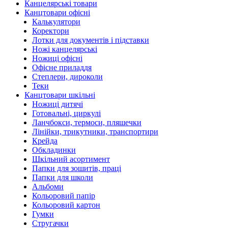
Канцелярські товари
Канцтовари офісні
Калькулятори
Коректори
Лотки для документів і підставки
Ножі канцелярські
Ножиці офісні
Офісне приладдя
Степлери, дироколи
Теки
Канцтовари шкільні
Ножиці дитячі
Готовальні, циркулі
Ланчбокси, термоси, пляшечки
Лінійки, трикутники, транспортири
Крейда
Обкладинки
Шкільний асортимент
Папки для зошитів, праці
Папки для школи
Альбоми
Кольоровий папір
Кольоровий картон
Гумки
Стругачки