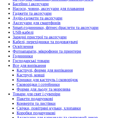
Басейни і аксесуари
Насоси, човни, аксесуари для плавання
Гаджети та аксесуари
Аудіо-гаджети та аксесуари
Аксесуари для смартфонів
Smart-годинники, фітнес-браслети та аксесуари
USB-кабелі
Зарядні пристрої та аксесуари
Кабелі, перехідники та подовжувачі
Освітлення
Фотоапарати, мікрофони та принтери
Годинники
Господарські товари
Все для випікання
Каструлі, форми для випікання
Каструлі, ковші
Кришки для каструль і сковорідок
Сковорідки і сотейники
Форми для льоду та морозива
Товари для свят і сувеніри
Пакети подарункові
Конверти та листівки
Свічки, повітряні кульки, хлопавки
Коробки подарункові
Аксесуари для карнавалу та святковий декор