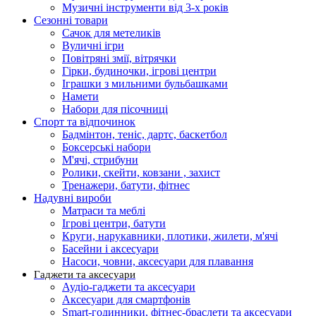
Музичні інструменти від 3-х років
Сезонні товари
Сачок для метеликів
Вуличні ігри
Повітряні змії, вітрячки
Гірки, будиночки, ігрові центри
Іграшки з мильними бульбашками
Намети
Набори для пісочниці
Спорт та відпочинок
Бадмінтон, теніс, дартс, баскетбол
Боксерські набори
М'ячі, стрибуни
Ролики, скейти, ковзани , захист
Тренажери, батути, фітнес
Надувні вироби
Матраси та меблі
Ігрові центри, батути
Круги, нарукавники, плотики, жилети, м'ячі
Басейни і аксесуари
Насоси, човни, аксесуари для плавання
Гаджети та аксесуари
Аудіо-гаджети та аксесуари
Аксесуари для смартфонів
Smart-годинники, фітнес-браслети та аксесуари