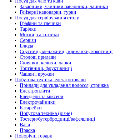
Посуд для чаю та кави
Заварники, чайники-заварники, чайники
Гейзерні кавоварки, турки
Посуд для сервірування столу
Графіни та глечики
Тарілки
Миски, салатники
Сервізи
Блюда
Соусниці, менажниці, креманки, кокотниці
Столові прилади
Склянки, келихи, чарки
Тортівниці, фруктівниці
Чашки і кружки
Побутова техніка, електротовари
Прилади для укладання волосся, стрижка
Електроплити
Блендери та міксери
Електрочайники
Батарейки
Побутова техніка (різне)
Тостери/бутербродниці/вафельниці
Ваги
Праска
Новорічні товари