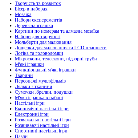
Творчість та розвиток
Бісер в наборах
Мозаїка
Набори експерементів
Дерев'яна іграшка
Картини по номерам та алмазна мозаїка
Набори для творчості
Мольберти для малювання
Дощечки для малювання та LCD планшети
Логіка та головоломки
Мікроскопи, телескопи, підзорні труби
М'які іграшки
Функціональні м'які іграшки
Тварини
Персонажі мультфільмів
Ляльки з тканини
Сумочки ,брелки, подушки
М'яка іграшка в наборі
Настільні ігри
Економічні настільні ігри
Електронні ігри
Розважальні настільні ігри
Розвиваючі настільні ігри
Спортивні настільні ігри
Пазли