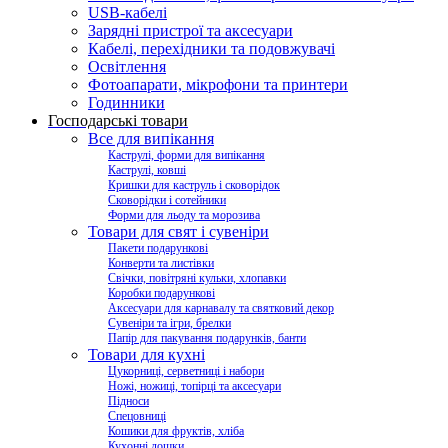
USB-кабелі
Зарядні пристрої та аксесуари
Кабелі, перехідники та подовжувачі
Освітлення
Фотоапарати, мікрофони та принтери
Годинники
Господарські товари
Все для випікання
Каструлі, форми для випікання
Каструлі, ковші
Кришки для каструль і сковорідок
Сковорідки і сотейники
Форми для льоду та морозива
Товари для свят і сувеніри
Пакети подарункові
Конверти та листівки
Свічки, повітряні кульки, хлопавки
Коробки подарункові
Аксесуари для карнавалу та святковий декор
Сувеніри та ігри, брелки
Папір для пакування подарунків, банти
Товари для кухні
Цукорниці, серветниці і набори
Ножі, ножиці, топірці та аксесуари
Підноси
Спецовниці
Кошики для фруктів, хліба
Кухонні дошки