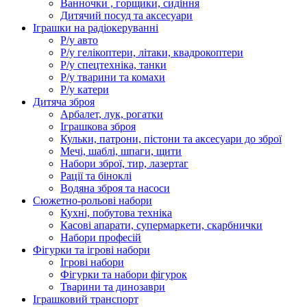
Ванночки , горщики, сидіння
Дитячий посуд та аксесуари
Іграшки на радіокеруванні
Р/у авто
Р/у гелікоптери, літаки, квадрокоптери
Р/у спецтехніка, танки
Р/у тварини та комахи
Р/у катери
Дитяча зброя
Арбалет, лук, рогатки
Іграшкова зброя
Кульки, патрони, пістони та аксесуари до зброї
Мечі, шаблі, шпаги, щити
Набори зброї, тир, лазертаг
Рації та біноклі
Водяна зброя та насоси
Сюжетно-рольові набори
Кухні, побутова техніка
Касові апарати, супермаркети, скарбнички
Набори професій
Фігурки та ігрові набори
Ігрові набори
Фігурки та набори фігурок
Тварини та динозаври
Іграшковий транспорт