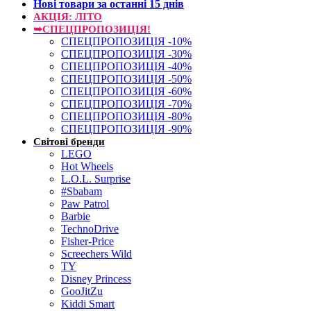
Нові товари за останнi 15 днiв
АКЦІЯ: ЛІТО
➥СПЕЦПРОПОЗИЦІЯ!
СПЕЦПРОПОЗИЦІЯ -10%
СПЕЦПРОПОЗИЦІЯ -30%
СПЕЦПРОПОЗИЦІЯ -40%
СПЕЦПРОПОЗИЦІЯ -50%
СПЕЦПРОПОЗИЦІЯ -60%
СПЕЦПРОПОЗИЦІЯ -70%
СПЕЦПРОПОЗИЦІЯ -80%
СПЕЦПРОПОЗИЦІЯ -90%
Світові бренди
LEGO
Hot Wheels
L.O.L. Surprise
#Sbabam
Paw Patrol
Barbie
TechnoDrive
Fisher-Price
Screechers Wild
TY
Disney Princess
GooJitZu
Kiddi Smart