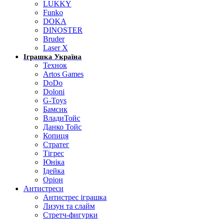
LUKKY
Funko
DOKA
DINOSTER
Bruder
Laser X
Іграшка Україна
Технок
Artos Games
DoDo
Doloni
G-Toys
Бамсик
ВладиТойс
Данко Тойс
Копиця
Стратег
Тігрес
Юніка
Ідейка
Оріон
Антистреси
Антистрес іграшка
Лизун та слайм
Стретч-фигурки