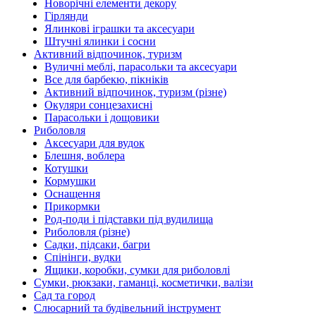
Новорічні елементи декору
Гірлянди
Ялинкові іграшки та аксесуари
Штучні ялинки і сосни
Активний відпочинок, туризм
Вуличні меблі, парасольки та аксесуари
Все для барбекю, пікніків
Активний відпочинок, туризм (різне)
Окуляри сонцезахисні
Парасольки і дощовики
Риболовля
Аксесуари для вудок
Блешня, воблера
Котушки
Кормушки
Оснащення
Прикормки
Род-поди і підставки під вудилища
Риболовля (різне)
Садки, підсаки, багри
Спінінги, вудки
Ящики, коробки, сумки для риболовлі
Сумки, рюкзаки, гаманці, косметички, валізи
Сад та город
Слюсарний та будівельний інструмент