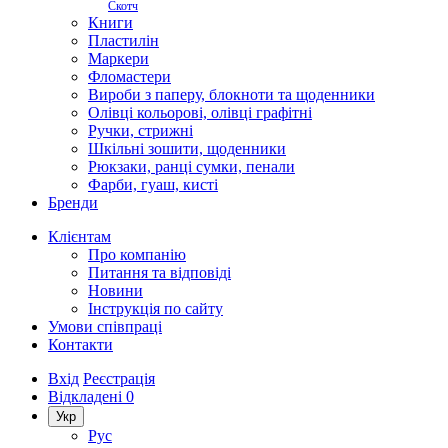
Скотч
Книги
Пластилін
Маркери
Фломастери
Вироби з паперу, блокноти та щоденники
Олівці кольорові, олівці графітні
Ручки, стрижні
Шкільні зошити, щоденники
Рюкзаки, ранці сумки, пенали
Фарби, гуаш, кисті
Бренди
Клієнтам
Про компанію
Питання та відповіді
Новини
Інструкція по сайту
Умови співпраці
Контакти
Вхід
Реєстрація
Відкладені
0
Укр
Рус