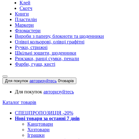
Клей
Скотч
Книги
Пластилін
Маркери
Фломастери
Вироби з паперу, блокноти та щоденники
Олівці кольорові, олівці графітні
Ручки, стрижні
Шкільні зошити, щоденники
Рюкзаки, ранці сумки, пенали
Фарби, гуаш, кисті
Для покупок
авторизуйтесь
0
товарів
Для покупок
авторизуйтесь
Каталог товарів
СПЕЦПРОПОЗИЦІЯ -20%
Нові товари за останнi 7 днiв
Канцтовари
Хозтовари
Іграшки