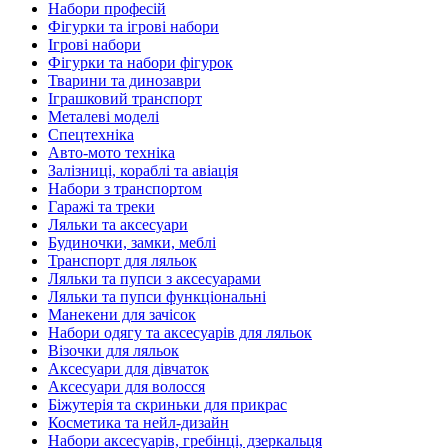
Набори професій
Фігурки та ігрові набори
Ігрові набори
Фігурки та набори фігурок
Тварини та динозаври
Іграшковий транспорт
Металеві моделі
Спецтехніка
Авто-мото техніка
Залізниці, кораблі та авіація
Набори з транспортом
Гаражі та треки
Ляльки та аксесуари
Будиночки, замки, меблі
Транспорт для ляльок
Ляльки та пупси з аксесуарами
Ляльки та пупси функціональні
Манекени для зачісок
Набори одягу та аксесуарів для ляльок
Візочки для ляльок
Аксесуари для дівчаток
Аксесуари для волосся
Біжутерія та скриньки для прикрас
Косметика та нейл-дизайн
Набори аксесуарів, гребінці, дзеркальця