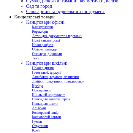
Сумки, рюкзаки, гаманці, косметички, валізи
Сад та город
Слюсарний та будівельний інструмент
Канцелярські товари
Канцтовари офісні
Калькулятори
Коректори
Лотки для документів і підставки
Ножі канцелярські
Ножиці офісні
Офісне приладдя
Степлери, дироколи
Теки
Канцтовари шкільні
Ножиці дитячі
Готовальні, циркулі
Ланчбокси, термоси, пляшечки
Лінійки, трикутники, транспортири
Крейда
Обкладинки
Шкільний асортимент
Папки для зошитів, праці
Папки для школи
Альбоми
Кольоровий папір
Кольоровий картон
Гумки
Стругачки
Клей