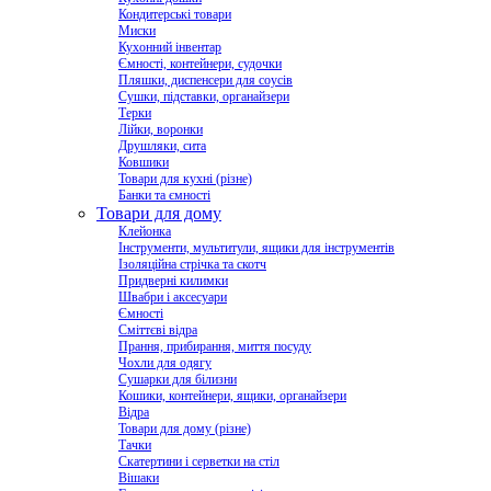
Кондитерські товари
Миски
Кухонний інвентар
Ємності, контейнери, судочки
Пляшки, диспенсери для соусів
Сушки, підставки, органайзери
Терки
Лійки, воронки
Друшляки, сита
Ковшики
Товари для кухні (різне)
Банки та ємності
Товари для дому
Клейонка
Інструменти, мультитули, ящики для інструментів
Ізоляційна стрічка та скотч
Придверні килимки
Швабри і аксесуари
Ємності
Сміттєві відра
Прання, прибирання, миття посуду
Чохли для одягу
Сушарки для білизни
Кошики, контейнери, ящики, органайзери
Відра
Товари для дому (різне)
Тачки
Скатертини і серветки на стіл
Вішаки