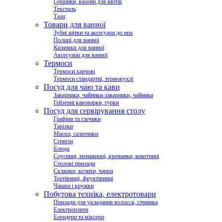
Горщики, вазони для квітів
Текстиль
Тази
Товари для ванної
Зубні щітки та аксесуари до них
Полиці для ванної
Килимки для ванної
Аксесуари для ванної
Термоси
Термоси харчові
Термоси стандартні, термокухлі
Посуд для чаю та кави
Заварники, чайники-заварники, чайники
Гейзерні кавоварки, турки
Посуд для сервірування столу
Графіни та глечики
Тарілки
Миски, салатники
Сервізи
Блюда
Соусниці, менажниці, креманки, кокотниці
Столові прилади
Склянки, келихи, чарки
Тортівниці, фруктівниці
Чашки і кружки
Побутова техніка, електротовари
Прилади для укладання волосся, стрижка
Електроплити
Блендери та міксери