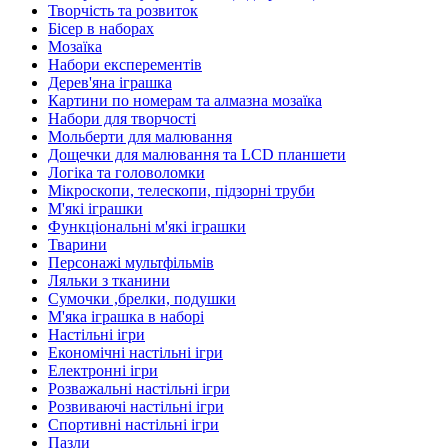
Творчість та розвиток
Бісер в наборах
Мозаїка
Набори експерементів
Дерев'яна іграшка
Картини по номерам та алмазна мозаїка
Набори для творчості
Мольберти для малювання
Дощечки для малювання та LCD планшети
Логіка та головоломки
Мікроскопи, телескопи, підзорні труби
М'які іграшки
Функціональні м'які іграшки
Тварини
Персонажі мультфільмів
Ляльки з тканини
Сумочки ,брелки, подушки
М'яка іграшка в наборі
Настільні ігри
Економічні настільні ігри
Електронні ігри
Розважальні настільні ігри
Розвиваючі настільні ігри
Спортивні настільні ігри
Пазли