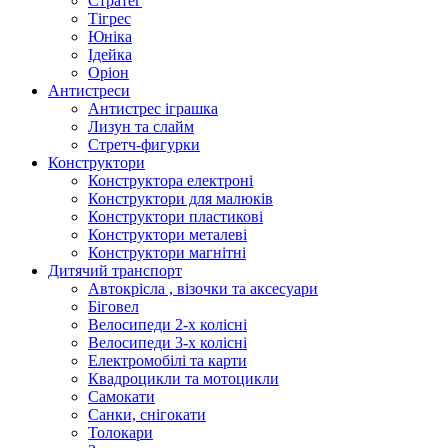
Стратег
Тігрес
Юніка
Ідейка
Оріон
Антистреси
Антистрес іграшка
Лизун та слайм
Стретч-фигурки
Конструктори
Конструктора електроні
Конструктори для малюків
Конструктори пластикові
Конструктори металеві
Конструктори магнітні
Дитячий транспорт
Автокрісла , візочки та аксесуари
Біговел
Велосипеди 2-х колісні
Велосипеди 3-х колісні
Електромобілі та карти
Квадроцикли та мотоцикли
Самокати
Санки, снігокати
Толокари