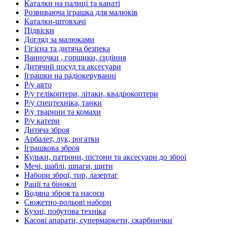
Каталки на палиці та канаті
Розвиваюча іграшка для малюків
Каталки-штовхачі
Підвіски
Догляд за малюками
Гігієна та дитяча безпека
Ванночки , горщики, сидіння
Дитячий посуд та аксесуари
Іграшки на радіокеруванні
Р/у авто
Р/у гелікоптери, літаки, квадрокоптери
Р/у спецтехніка, танки
Р/у тварини та комахи
Р/у катери
Дитяча зброя
Арбалет, лук, рогатки
Іграшкова зброя
Кульки, патрони, пістони та аксесуари до зброї
Мечі, шаблі, шпаги, щити
Набори зброї, тир, лазертаг
Рації та біноклі
Водяна зброя та насоси
Сюжетно-рольові набори
Кухні, побутова техніка
Касові апарати, супермаркети, скарбнички