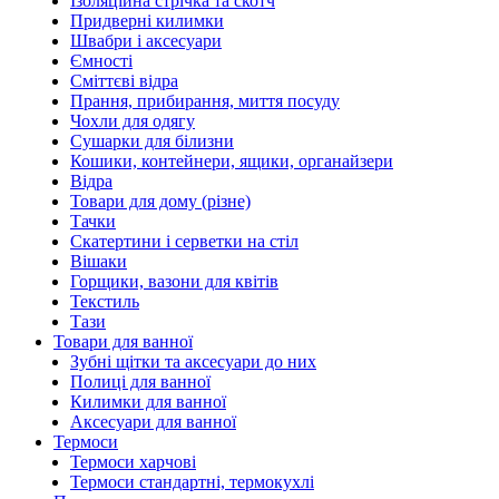
Ізоляційна стрічка та скотч
Придверні килимки
Швабри і аксесуари
Ємності
Сміттєві відра
Прання, прибирання, миття посуду
Чохли для одягу
Сушарки для білизни
Кошики, контейнери, ящики, органайзери
Відра
Товари для дому (різне)
Тачки
Скатертини і серветки на стіл
Вішаки
Горщики, вазони для квітів
Текстиль
Тази
Товари для ванної
Зубні щітки та аксесуари до них
Полиці для ванної
Килимки для ванної
Аксесуари для ванної
Термоси
Термоси харчові
Термоси стандартні, термокухлі