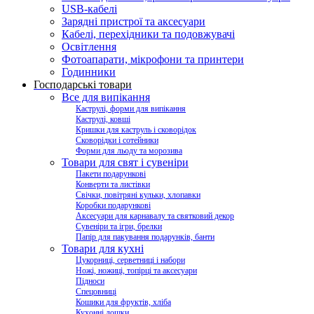
USB-кабелі
Зарядні пристрої та аксесуари
Кабелі, перехідники та подовжувачі
Освітлення
Фотоапарати, мікрофони та принтери
Годинники
Господарські товари
Все для випікання
Каструлі, форми для випікання
Каструлі, ковші
Кришки для каструль і сковорідок
Сковорідки і сотейники
Форми для льоду та морозива
Товари для свят і сувеніри
Пакети подарункові
Конверти та листівки
Свічки, повітряні кульки, хлопавки
Коробки подарункові
Аксесуари для карнавалу та святковий декор
Сувеніри та ігри, брелки
Папір для пакування подарунків, банти
Товари для кухні
Цукорниці, серветниці і набори
Ножі, ножиці, топірці та аксесуари
Підноси
Спецовниці
Кошики для фруктів, хліба
Кухонні дошки