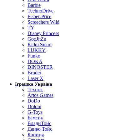
Barbie
TechnoDrive
Fisher-Price
Screechers Wild
TY
Disney Princess
GooJitZu
Kiddi Smart
LUKKY
Funko
DOKA
DINOSTER
Bruder
Laser X
Іграшка Україна
Технок
Artos Games
DoDo
Doloni
G-Toys
Бамсик
ВладиТойс
Данко Тойс
Копиця