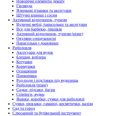
Новорічні елементи декору
Гірлянди
Ялинкові іграшки та аксесуари
Штучні ялинки і сосни
Активний відпочинок, туризм
Вуличні меблі, парасольки та аксесуари
Все для барбекю, пікніків
Активний відпочинок, туризм (різне)
Окуляри сонцезахисні
Парасольки і дощовики
Риболовля
Аксесуари для вудок
Блешня, воблера
Котушки
Кормушки
Оснащення
Прикормки
Род-поди і підставки під вудилища
Риболовля (різне)
Садки, підсаки, багри
Спінінги, вудки
Ящики, коробки, сумки для риболовлі
Сумки, рюкзаки, гаманці, косметички, валізи
Сад та город
Слюсарний та будівельний інструмент