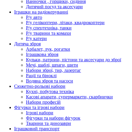
Ванночки , горщики, сидіння
Дитячий посуд та аксесуари
Іграшки на радіокеруванні
Р/у авто
Р/у гелікоптери, літаки, квадрокоптери
Р/у спецтехніка, танки
Р/у тварини та комахи
Р/у катери
Дитяча зброя
Арбалет, лук, рогатки
Іграшкова зброя
Кульки, патрони, пістони та аксесуари до зброї
Мечі, шаблі, шпаги, щити
Набори зброї, тир, лазертаг
Рації та біноклі
Водяна зброя та насоси
Сюжетно-рольові набори
Кухні, побутова техніка
Касові апарати, супермаркети, скарбнички
Набори професій
Фігурки та ігрові набори
Ігрові набори
Фігурки та набори фігурок
Тварини та динозаври
Іграшковий транспорт