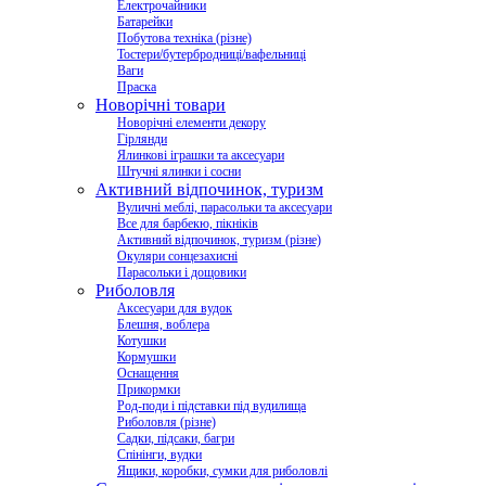
Електрочайники
Батарейки
Побутова техніка (різне)
Тостери/бутербродниці/вафельниці
Ваги
Праска
Новорічні товари
Новорічні елементи декору
Гірлянди
Ялинкові іграшки та аксесуари
Штучні ялинки і сосни
Активний відпочинок, туризм
Вуличні меблі, парасольки та аксесуари
Все для барбекю, пікніків
Активний відпочинок, туризм (різне)
Окуляри сонцезахисні
Парасольки і дощовики
Риболовля
Аксесуари для вудок
Блешня, воблера
Котушки
Кормушки
Оснащення
Прикормки
Род-поди і підставки під вудилища
Риболовля (різне)
Садки, підсаки, багри
Спінінги, вудки
Ящики, коробки, сумки для риболовлі