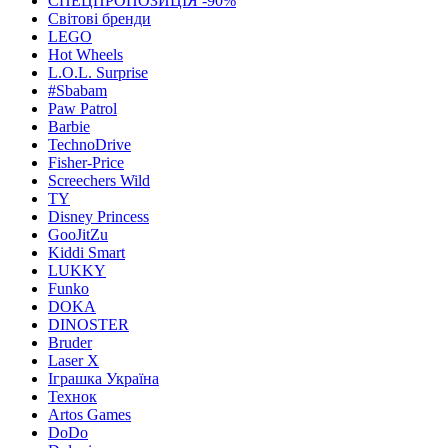
СПЕЦПРОПОЗИЦІЯ -90%
Світові бренди
LEGO
Hot Wheels
L.O.L. Surprise
#Sbabam
Paw Patrol
Barbie
TechnoDrive
Fisher-Price
Screechers Wild
TY
Disney Princess
GooJitZu
Kiddi Smart
LUKKY
Funko
DOKA
DINOSTER
Bruder
Laser X
Іграшка Україна
Технок
Artos Games
DoDo