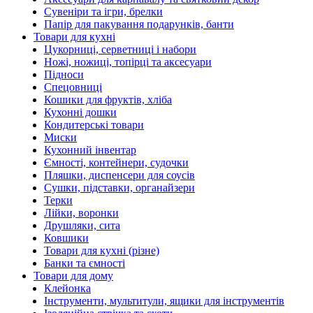
Сувеніри та ігри, брелки
Папір для пакування подарунків, банти
Товари для кухні
Цукорниці, серветниці і набори
Ножі, ножиці, топірці та аксесуари
Підноси
Спецовниці
Кошики для фруктів, хліба
Кухонні дошки
Кондитерські товари
Миски
Кухонний інвентар
Ємності, контейнери, судочки
Пляшки, диспенсери для соусів
Сушки, підставки, органайзери
Терки
Лійки, воронки
Друшляки, сита
Ковшики
Товари для кухні (різне)
Банки та ємності
Товари для дому
Клейонка
Інструменти, мультитули, ящики для інструментів