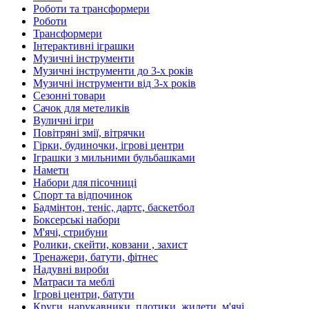
Роботи та трансформери
Роботи
Трансформери
Інтерактивні іграшки
Музичні інструменти
Музичні інструменти до 3-х років
Музичні інструменти від 3-х років
Сезонні товари
Сачок для метеликів
Вуличні ігри
Повітряні змії, вітрячки
Гірки, будиночки, ігрові центри
Іграшки з мильними бульбашками
Намети
Набори для пісочниці
Спорт та відпочинок
Бадмінтон, теніс, дартс, баскетбол
Боксерські набори
М'ячі, стрибуни
Ролики, скейти, ковзани , захист
Тренажери, батути, фітнес
Надувні вироби
Матраси та меблі
Ігрові центри, батути
Круги, нарукавники, плотики, жилети, м'ячі