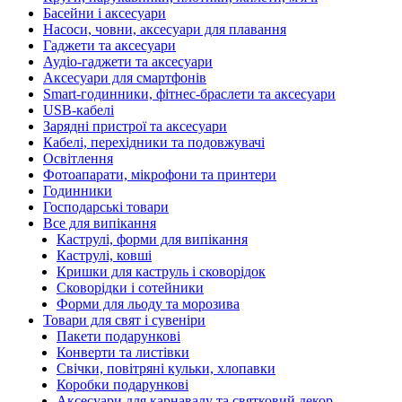
Басейни і аксесуари
Насоси, човни, аксесуари для плавання
Гаджети та аксесуари
Аудіо-гаджети та аксесуари
Аксесуари для смартфонів
Smart-годинники, фітнес-браслети та аксесуари
USB-кабелі
Зарядні пристрої та аксесуари
Кабелі, перехідники та подовжувачі
Освітлення
Фотоапарати, мікрофони та принтери
Годинники
Господарські товари
Все для випікання
Каструлі, форми для випікання
Каструлі, ковші
Кришки для каструль і сковорідок
Сковорідки і сотейники
Форми для льоду та морозива
Товари для свят і сувеніри
Пакети подарункові
Конверти та листівки
Свічки, повітряні кульки, хлопавки
Коробки подарункові
Аксесуари для карнавалу та святковий декор