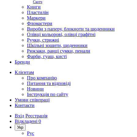
Скотч
Книги
Пластилін
Маркери
Фломастери
Вироби з паперу, блокноти та щоденники
Олівці кольорові, олівці графітні
Ручки, стрижні
Шкільні зошити, щоденники
Рюкзаки, ранці сумки, пенали
Фарби, гуаш, кисті
Бренди
Клієнтам
Про компанію
Питання та відповіді
Новини
Інструкція по сайту
Умови співпраці
Контакти
Вхід
Реєстрація
Відкладені
0
Укр
Рус