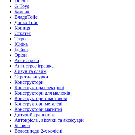
Doloni
G-Toys
Бамсик
ВладиТойс
Данко Тойс
Копиця
Стратег
Тігрес
Юніка
Ідейка
Оріон
Антистреси
Антистрес іграшка
Лизун та слайм
Стретч-фигурки
Конструктори
Конструктора електроні
Конструктори для малюків
Конструктори пластикові
Конструктори металеві
Конструктори магнітні
Дитячий транспорт
Автокрісла , візочки та аксесуари
Біговел
Велосипеди 2-х колісні