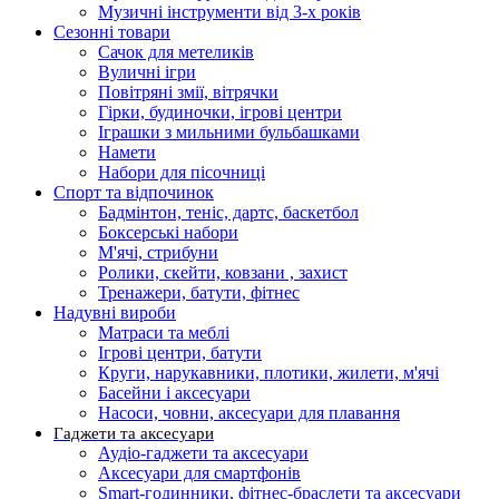
Музичні інструменти від 3-х років
Сезонні товари
Сачок для метеликів
Вуличні ігри
Повітряні змії, вітрячки
Гірки, будиночки, ігрові центри
Іграшки з мильними бульбашками
Намети
Набори для пісочниці
Спорт та відпочинок
Бадмінтон, теніс, дартс, баскетбол
Боксерські набори
М'ячі, стрибуни
Ролики, скейти, ковзани , захист
Тренажери, батути, фітнес
Надувні вироби
Матраси та меблі
Ігрові центри, батути
Круги, нарукавники, плотики, жилети, м'ячі
Басейни і аксесуари
Насоси, човни, аксесуари для плавання
Гаджети та аксесуари
Аудіо-гаджети та аксесуари
Аксесуари для смартфонів
Smart-годинники, фітнес-браслети та аксесуари