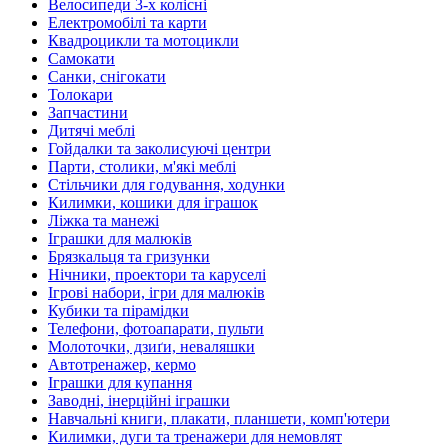
Велосипеди 3-х колісні
Електромобілі та карти
Квадроцикли та мотоцикли
Самокати
Санки, снігокати
Толокари
Запчастини
Дитячі меблі
Гойдалки та заколисуючі центри
Парти, столики, м'які меблі
Стільчики для годування, ходунки
Килимки, кошики для іграшок
Ліжка та манежі
Іграшки для малюків
Брязкальця та гризунки
Нічники, проектори та каруселі
Ігрові набори, ігри для малюків
Кубики та пірамідки
Телефони, фотоапарати, пульти
Молоточки, дзиґи, неваляшки
Автотренажер, кермо
Іграшки для купання
Заводні, інерційні іграшки
Навчальні книги, плакати, планшети, комп'ютери
Килимки, дуги та тренажери для немовлят