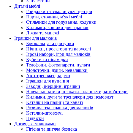
Запчастини
Дитячі меблі
Гойдалки та заколисуючі центри
Парти, столики, м'які меблі
Стільчики для годування, ходунки
Килимки, кошики для іграшок
Ліжка та манежі
Іграшки для малюків
Брязкальця та гризунки
Нічники, проектори та каруселі
Ігрові набори, ігри для малюків
Кубики та пірамідки
Телефони, фотоапарати, пульти
Молоточки, дзиґи, неваляшки
Автотренажер, кермо
Іграшки для купання
Заводні, інерційні іграшки
Навчальні книги, плакати, планшети, комп'ютери
Килимки, дуги та тренажери для немовлят
Каталки на палиці та канаті
Розвиваюча іграшка для малюків
Каталки-штовхачі
Підвіски
Догляд за малюками
Гігієна та дитяча безпека