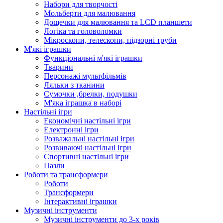
Набори для творчості
Мольберти для малювання
Дощечки для малювання та LCD планшети
Логіка та головоломки
Мікроскопи, телескопи, підзорні труби
М'які іграшки
Функціональні м'які іграшки
Тварини
Персонажі мультфільмів
Ляльки з тканини
Сумочки ,брелки, подушки
М'яка іграшка в наборі
Настільні ігри
Економічні настільні ігри
Електронні ігри
Розважальні настільні ігри
Розвиваючі настільні ігри
Спортивні настільні ігри
Пазли
Роботи та трансформери
Роботи
Трансформери
Інтерактивні іграшки
Музичні інструменти
Музичні інструменти до 3-х років