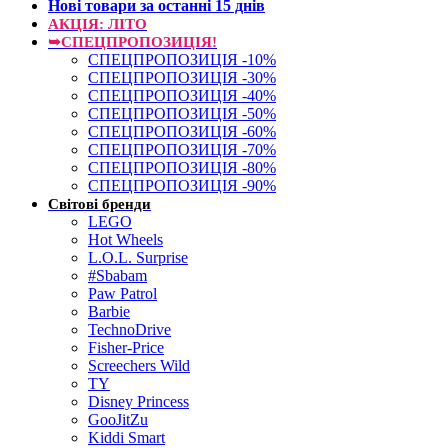
Нові товари за останнi 15 днiв
АКЦІЯ: ЛІТО
➥СПЕЦПРОПОЗИЦІЯ!
СПЕЦПРОПОЗИЦІЯ -10%
СПЕЦПРОПОЗИЦІЯ -30%
СПЕЦПРОПОЗИЦІЯ -40%
СПЕЦПРОПОЗИЦІЯ -50%
СПЕЦПРОПОЗИЦІЯ -60%
СПЕЦПРОПОЗИЦІЯ -70%
СПЕЦПРОПОЗИЦІЯ -80%
СПЕЦПРОПОЗИЦІЯ -90%
Світові бренди
LEGO
Hot Wheels
L.O.L. Surprise
#Sbabam
Paw Patrol
Barbie
TechnoDrive
Fisher-Price
Screechers Wild
TY
Disney Princess
GooJitZu
Kiddi Smart