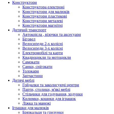
Конструктори
Конструктора електроні
Конструктори для малюків
Конструктори пластикові
Конструктори металеві
Конструктори магнітні
Дитячий транспорт
Автокрісла , візочки та аксесуари
Біговел
Велосипеди 2-х колісні
Велосипеди 3-х колісні
Електромобілі та карти
Квадроцикли та мотоцикли
Самокати
Санки, снігокати
Толокари
Запчастини
Дитячі меблі
Гойдалки та заколисуючі центри
Парти, столики, м'які меблі
Стільчики для годування, ходунки
Килимки, кошики для іграшок
Ліжка та манежі
Іграшки для малюків
Брязкальця та гризунки