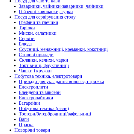
Посуд для чаю та кави
Заварники, чайники-заварники, чайники
Гейзерні кавоварки, турки
Посуд для сервірування столу
Графіни та глечики
Тарілки
Миски, салатники
Сервізи
Блюда
Соусниці, менажниці, креманки, кокотниці
Столові прилади
Склянки, келихи, чарки
Тортівниці, фруктівниці
Чашки і кружки
Побутова техніка, електротовари
Прилади для укладання волосся, стрижка
Електроплити
Блендери та міксери
Електрочайники
Батарейки
Побутова техніка (різне)
Тостери/бутербродниці/вафельниці
Ваги
Праска
Новорічні товари