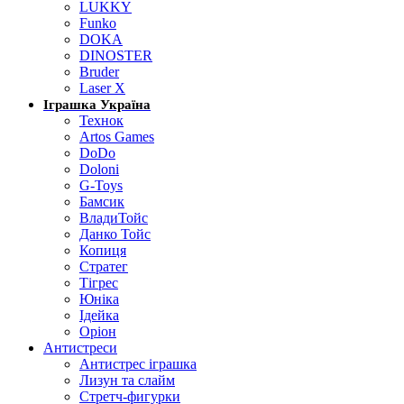
LUKKY
Funko
DOKA
DINOSTER
Bruder
Laser X
Іграшка Україна
Технок
Artos Games
DoDo
Doloni
G-Toys
Бамсик
ВладиТойс
Данко Тойс
Копиця
Стратег
Тігрес
Юніка
Ідейка
Оріон
Антистреси
Антистрес іграшка
Лизун та слайм
Стретч-фигурки