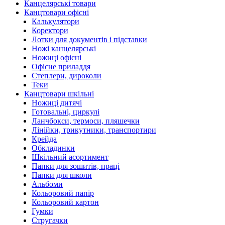
Канцелярські товари
Канцтовари офісні
Калькулятори
Коректори
Лотки для документів і підставки
Ножі канцелярські
Ножиці офісні
Офісне приладдя
Степлери, дироколи
Теки
Канцтовари шкільні
Ножиці дитячі
Готовальні, циркулі
Ланчбокси, термоси, пляшечки
Лінійки, трикутники, транспортири
Крейда
Обкладинки
Шкільний асортимент
Папки для зошитів, праці
Папки для школи
Альбоми
Кольоровий папір
Кольоровий картон
Гумки
Стругачки