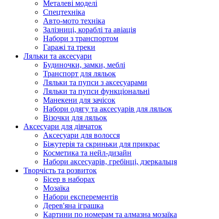
Металеві моделі
Спецтехніка
Авто-мото техніка
Залізниці, кораблі та авіація
Набори з транспортом
Гаражі та треки
Ляльки та аксесуари
Будиночки, замки, меблі
Транспорт для ляльок
Ляльки та пупси з аксесуарами
Ляльки та пупси функціональні
Манекени для зачісок
Набори одягу та аксесуарів для ляльок
Візочки для ляльок
Аксесуари для дівчаток
Аксесуари для волосся
Біжутерія та скриньки для прикрас
Косметика та нейл-дизайн
Набори аксесуарів, гребінці, дзеркальця
Творчість та розвиток
Бісер в наборах
Мозаїка
Набори експерементів
Дерев'яна іграшка
Картини по номерам та алмазна мозаїка