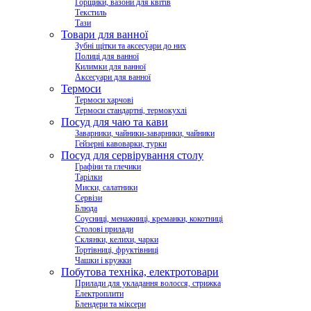
Горщики, вазони для квітів
Текстиль
Тази
Товари для ванної
Зубні щітки та аксесуари до них
Полиці для ванної
Килимки для ванної
Аксесуари для ванної
Термоси
Термоси харчові
Термоси стандартні, термокухлі
Посуд для чаю та кави
Заварники, чайники-заварники, чайники
Гейзерні кавоварки, турки
Посуд для сервірування столу
Графіни та глечики
Тарілки
Миски, салатники
Сервізи
Блюда
Соусниці, менажниці, креманки, кокотниці
Столові прилади
Склянки, келихи, чарки
Тортівниці, фруктівниці
Чашки і кружки
Побутова техніка, електротовари
Прилади для укладання волосся, стрижка
Електроплити
Блендери та міксери