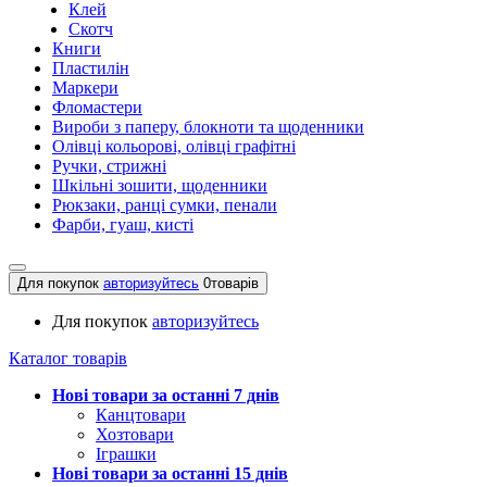
Клей
Скотч
Книги
Пластилін
Маркери
Фломастери
Вироби з паперу, блокноти та щоденники
Олівці кольорові, олівці графітні
Ручки, стрижні
Шкільні зошити, щоденники
Рюкзаки, ранці сумки, пенали
Фарби, гуаш, кисті
Для покупок
авторизуйтесь
0
товарів
Для покупок
авторизуйтесь
Каталог товарів
Нові товари за останнi 7 днiв
Канцтовари
Хозтовари
Іграшки
Нові товари за останнi 15 днiв