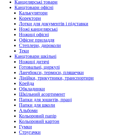
Канцелярські товари
Канцтовари офісні
Калькулятори
Коректори
Лотки для документів і підставки
Ножі канцелярські
Ножиці офісні
Офісне приладдя
Степлери, дироколи
Теки
Канцтовари шкільні
Ножиці дитячі
Готовальні, циркулі
Ланчбокси, термоси, пляшечки
Лінійки, трикутники, транспортири
Крейда
Обкладинки
Шкільний асортимент
Папки для зошитів, праці
Папки для школи
Альбоми
Кольоровий папір
Кольоровий картон
Гумки
Стругачки