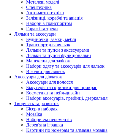
Металеві моделі
Спецтехніка
Авто-мото техніка
Залізниці, кораблі та авіація
Набори з транспортом
Гаражі та треки
Ляльки та аксесуари
Будиночки, замки, меблі
Транспорт для ляльок
Ляльки та пупси з аксесуарами
Ляльки та пупси функціональні
Манекени для зачісок
Набори одягу та аксесуарів для ляльок
Візочки для ляльок
Аксесуари для дівчаток
Аксесуари для волосся
Біжутерія та скриньки для прикрас
Косметика та нейл-дизайн
Набори аксесуарів, гребінці, дзеркальця
Творчість та розвиток
Бісер в наборах
Мозаїка
Набори експерементів
Дерев'яна іграшка
Картини по номерам та алмазна мозаїка