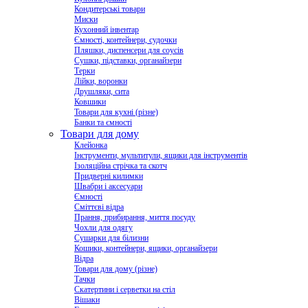
Кондитерські товари
Миски
Кухонний інвентар
Ємності, контейнери, судочки
Пляшки, диспенсери для соусів
Сушки, підставки, органайзери
Терки
Лійки, воронки
Друшляки, сита
Ковшики
Товари для кухні (різне)
Банки та ємності
Товари для дому
Клейонка
Інструменти, мультитули, ящики для інструментів
Ізоляційна стрічка та скотч
Придверні килимки
Швабри і аксесуари
Ємності
Сміттєві відра
Прання, прибирання, миття посуду
Чохли для одягу
Сушарки для білизни
Кошики, контейнери, ящики, органайзери
Відра
Товари для дому (різне)
Тачки
Скатертини і серветки на стіл
Вішаки