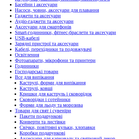
Басейни і аксесуари
Насоси, човни, аксесуари для плавання
Гаджети та аксесуари
Аудіо-гаджети та аксесуари
Аксесуари для смартфонів
Smart-годинники, фітнес-браслети та аксесуари
USB-кабелі
Зарядні пристрої та аксесуари
Кабелі, перехідники та подовжувачі
Освітлення
Фотоапарати, мікрофони та принтери
Годинники
Господарські товари
Все для випікання
Каструлі, форми для випікання
Каструлі, ковші
Кришки для каструль і сковорідок
Сковорідки і сотейники
Форми для льоду та морозива
Товари для свят і сувеніри
Пакети подарункові
Конверти та листівки
Свічки, повітряні кульки, хлопавки
Коробки подарункові
Аксесуари для карнавалу та святковий декор