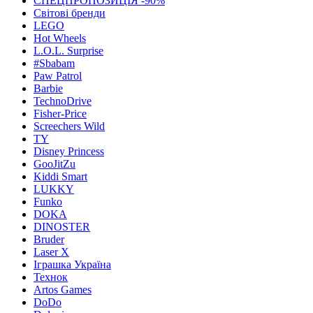
СПЕЦПРОПОЗИЦІЯ -90%
Світові бренди
LEGO
Hot Wheels
L.O.L. Surprise
#Sbabam
Paw Patrol
Barbie
TechnoDrive
Fisher-Price
Screechers Wild
TY
Disney Princess
GooJitZu
Kiddi Smart
LUKKY
Funko
DOKA
DINOSTER
Bruder
Laser X
Іграшка Україна
Технок
Artos Games
DoDo