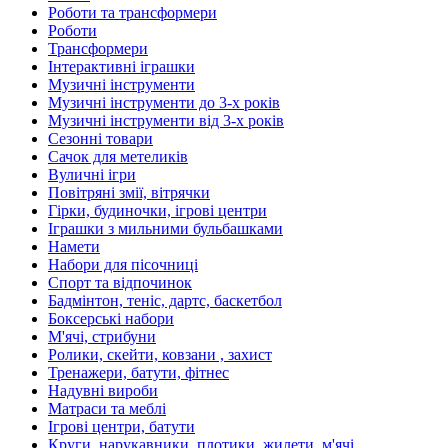
Роботи та трансформери
Роботи
Трансформери
Інтерактивні іграшки
Музичні інструменти
Музичні інструменти до 3-х років
Музичні інструменти від 3-х років
Сезонні товари
Сачок для метеликів
Вуличні ігри
Повітряні змії, вітрячки
Гірки, будиночки, ігрові центри
Іграшки з мильними бульбашками
Намети
Набори для пісочниці
Спорт та відпочинок
Бадмінтон, теніс, дартс, баскетбол
Боксерські набори
М'ячі, стрибуни
Ролики, скейти, ковзани , захист
Тренажери, батути, фітнес
Надувні вироби
Матраси та меблі
Ігрові центри, батути
Круги, нарукавники, плотики, жилети, м'ячі