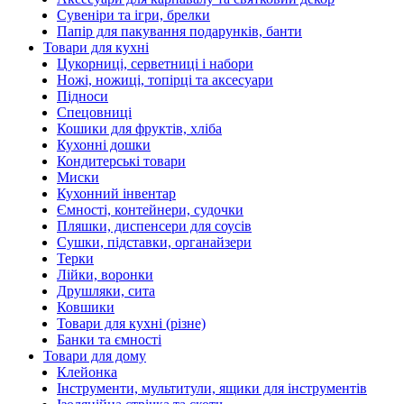
Сувеніри та ігри, брелки
Папір для пакування подарунків, банти
Товари для кухні
Цукорниці, серветниці і набори
Ножі, ножиці, топірці та аксесуари
Підноси
Спецовниці
Кошики для фруктів, хліба
Кухонні дошки
Кондитерські товари
Миски
Кухонний інвентар
Ємності, контейнери, судочки
Пляшки, диспенсери для соусів
Сушки, підставки, органайзери
Терки
Лійки, воронки
Друшляки, сита
Ковшики
Товари для кухні (різне)
Банки та ємності
Товари для дому
Клейонка
Інструменти, мультитули, ящики для інструментів