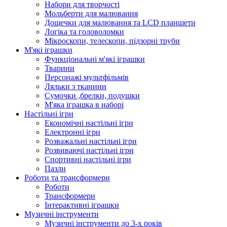
Набори для творчості
Мольберти для малювання
Дощечки для малювання та LCD планшети
Логіка та головоломки
Мікроскопи, телескопи, підзорні труби
М'які іграшки
Функціональні м'які іграшки
Тварини
Персонажі мультфільмів
Ляльки з тканини
Сумочки ,брелки, подушки
М'яка іграшка в наборі
Настільні ігри
Економічні настільні ігри
Електронні ігри
Розважальні настільні ігри
Розвиваючі настільні ігри
Спортивні настільні ігри
Пазли
Роботи та трансформери
Роботи
Трансформери
Інтерактивні іграшки
Музичні інструменти
Музичні інструменти до 3-х років