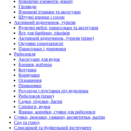
Новорічні елементи декору
Гірлянди
Ялинкові іграшки та аксесуари
Штучні ялинки і сосни
Активний відпочинок, туризм
Вуличні меблі, парасольки та аксесуари
Все для барбекю, пікніків
Активний відпочинок, туризм (різне)
Окуляри сонцезахисні
Парасольки і дощовики
Риболовля
Аксесуари для вудок
Блешня, воблера
Котушки
Кормушки
Оснащення
Прикормки
Род-поди і підставки під вудилища
Риболовля (різне)
Садки, підсаки, багри
Спінінги, вудки
Ящики, коробки, сумки для риболовлі
Сумки, рюкзаки, гаманці, косметички, валізи
Сад та город
Слюсарний та будівельний інструмент