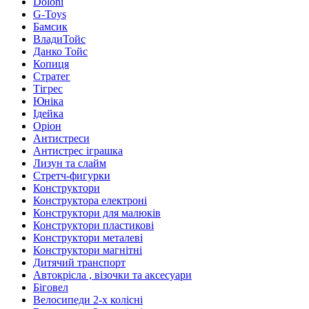
Doloni
G-Toys
Бамсик
ВладиТойс
Данко Тойс
Копиця
Стратег
Тігрес
Юніка
Ідейка
Оріон
Антистреси
Антистрес іграшка
Лизун та слайм
Стретч-фигурки
Конструктори
Конструктора електроні
Конструктори для малюків
Конструктори пластикові
Конструктори металеві
Конструктори магнітні
Дитячий транспорт
Автокрісла , візочки та аксесуари
Біговел
Велосипеди 2-х колісні