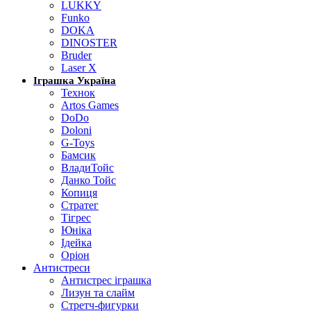
LUKKY
Funko
DOKA
DINOSTER
Bruder
Laser X
Іграшка Україна
Технок
Artos Games
DoDo
Doloni
G-Toys
Бамсик
ВладиТойс
Данко Тойс
Копиця
Стратег
Тігрес
Юніка
Ідейка
Оріон
Антистреси
Антистрес іграшка
Лизун та слайм
Стретч-фигурки