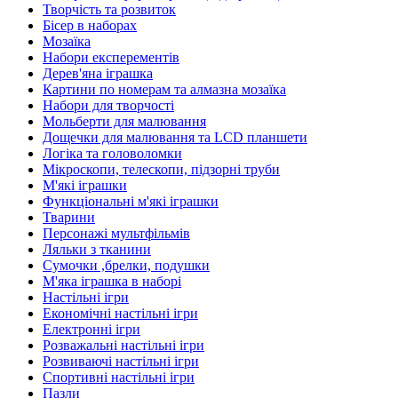
Творчість та розвиток
Бісер в наборах
Мозаїка
Набори експерементів
Дерев'яна іграшка
Картини по номерам та алмазна мозаїка
Набори для творчості
Мольберти для малювання
Дощечки для малювання та LCD планшети
Логіка та головоломки
Мікроскопи, телескопи, підзорні труби
М'які іграшки
Функціональні м'які іграшки
Тварини
Персонажі мультфільмів
Ляльки з тканини
Сумочки ,брелки, подушки
М'яка іграшка в наборі
Настільні ігри
Економічні настільні ігри
Електронні ігри
Розважальні настільні ігри
Розвиваючі настільні ігри
Спортивні настільні ігри
Пазли