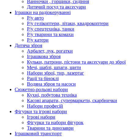
Ванночки , горщики, сидіння
Дитячий посуд та аксесуари
Іграшки на радіокеруванні
Р/у авто
Р/у гелікоптери, літаки, квадрокоптери
Р/у спецтехніка, танки
Р/у тварини та комахи
Р/у катери
Дитяча зброя
Арбалет, лук, рогатки
Іграшкова зброя
Кульки, патрони, пістони та аксесуари до зброї
Мечі, шаблі, шпаги, щити
Набори зброї, тир, лазертаг
Рації та біноклі
Водяна зброя та насоси
Сюжетно-рольові набори
Кухні, побутова техніка
Касові апарати, супермаркети, скарбнички
Набори професій
Фігурки та ігрові набори
Ігрові набори
Фігурки та набори фігурок
Тварини та динозаври
Іграшковий транспорт