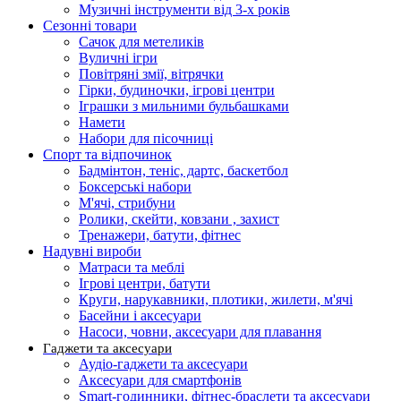
Музичні інструменти від 3-х років
Сезонні товари
Сачок для метеликів
Вуличні ігри
Повітряні змії, вітрячки
Гірки, будиночки, ігрові центри
Іграшки з мильними бульбашками
Намети
Набори для пісочниці
Спорт та відпочинок
Бадмінтон, теніс, дартс, баскетбол
Боксерські набори
М'ячі, стрибуни
Ролики, скейти, ковзани , захист
Тренажери, батути, фітнес
Надувні вироби
Матраси та меблі
Ігрові центри, батути
Круги, нарукавники, плотики, жилети, м'ячі
Басейни і аксесуари
Насоси, човни, аксесуари для плавання
Гаджети та аксесуари
Аудіо-гаджети та аксесуари
Аксесуари для смартфонів
Smart-годинники, фітнес-браслети та аксесуари