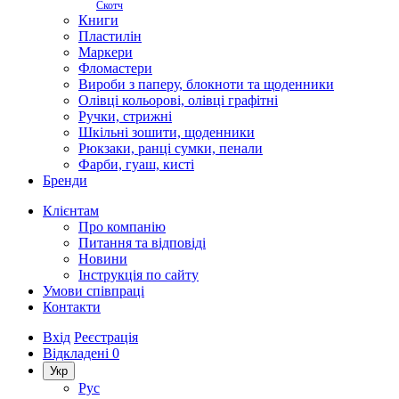
Скотч
Книги
Пластилін
Маркери
Фломастери
Вироби з паперу, блокноти та щоденники
Олівці кольорові, олівці графітні
Ручки, стрижні
Шкільні зошити, щоденники
Рюкзаки, ранці сумки, пенали
Фарби, гуаш, кисті
Бренди
Клієнтам
Про компанію
Питання та відповіді
Новини
Інструкція по сайту
Умови співпраці
Контакти
Вхід
Реєстрація
Відкладені
0
Укр
Рус