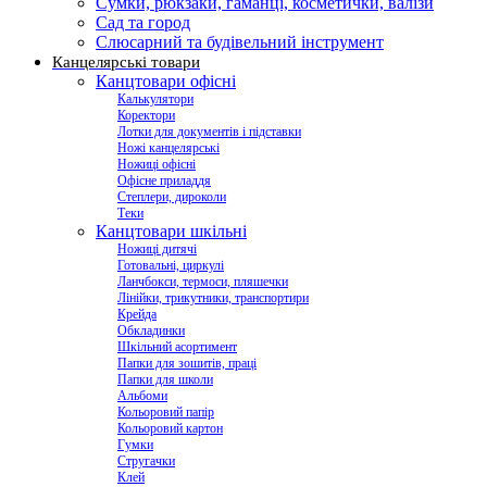
Сумки, рюкзаки, гаманці, косметички, валізи
Сад та город
Слюсарний та будівельний інструмент
Канцелярські товари
Канцтовари офісні
Калькулятори
Коректори
Лотки для документів і підставки
Ножі канцелярські
Ножиці офісні
Офісне приладдя
Степлери, дироколи
Теки
Канцтовари шкільні
Ножиці дитячі
Готовальні, циркулі
Ланчбокси, термоси, пляшечки
Лінійки, трикутники, транспортири
Крейда
Обкладинки
Шкільний асортимент
Папки для зошитів, праці
Папки для школи
Альбоми
Кольоровий папір
Кольоровий картон
Гумки
Стругачки
Клей