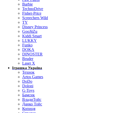
Barbie
TechnoDrive
Fisher-Price
Screechers Wild
TY
Disney Princess
GooJitZu
Kiddi Smart
LUKKY
Funko
DOKA
DINOSTER
Bruder
Laser X
Іграшка Україна
Технок
Artos Games
DoDo
Doloni
G-Toys
Бамсик
ВладиТойс
Данко Тойс
Копиця