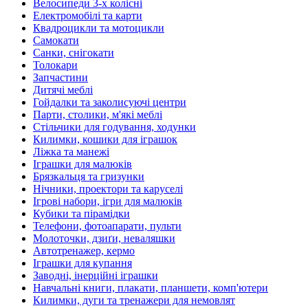
Велосипеди 3-х колісні
Електромобілі та карти
Квадроцикли та мотоцикли
Самокати
Санки, снігокати
Толокари
Запчастини
Дитячі меблі
Гойдалки та заколисуючі центри
Парти, столики, м'які меблі
Стільчики для годування, ходунки
Килимки, кошики для іграшок
Ліжка та манежі
Іграшки для малюків
Брязкальця та гризунки
Нічники, проектори та каруселі
Ігрові набори, ігри для малюків
Кубики та пірамідки
Телефони, фотоапарати, пульти
Молоточки, дзиґи, неваляшки
Автотренажер, кермо
Іграшки для купання
Заводні, інерційні іграшки
Навчальні книги, плакати, планшети, комп'ютери
Килимки, дуги та тренажери для немовлят