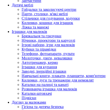
Запчастини
Дитячі меблі
Гойдалки та заколисуючі центри
Парти, столики, м'які меблі
Стільчики для годування, ходунки
Килимки, кошики для іграшок
Ліжка та манежі
Іграшки для малюків
Брязкальця та гризунки
Нічники, проектори та каруселі
Ігрові набори, ігри для малюків
Кубики та пірамідки
Телефони, фотоапарати, пульти
Молоточки, дзиґи, неваляшки
Автотренажер, кермо
Іграшки для купання
Заводні, інерційні іграшки
Навчальні книги, плакати, планшети, комп'ютери
Килимки, дуги та тренажери для немовлят
Каталки на палиці та канаті
Розвиваюча іграшка для малюків
Каталки-штовхачі
Підвіски
Догляд за малюками
Гігієна та дитяча безпека