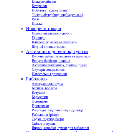
Електрочайники
Батарейки
Побутова техніка (різне)
Тостери/бутербродниці/вафельниці
Ваги
Праска
Новорічні товари
Новорічні елементи декору
Гірлянди
Ялинкові іграшки та аксесуари
Штучні ялинки і сосни
Активний відпочинок, туризм
Вуличні меблі, парасольки та аксесуари
Все для барбекю, пікніків
Активний відпочинок, туризм (різне)
Окуляри сонцезахисні
Парасольки і дощовики
Риболовля
Аксесуари для вудок
Блешня, воблера
Котушки
Кормушки
Оснащення
Прикормки
Род-поди і підставки під вудилища
Риболовля (різне)
Садки, підсаки, багри
Спінінги, вудки
Ящики, коробки, сумки для риболовлі