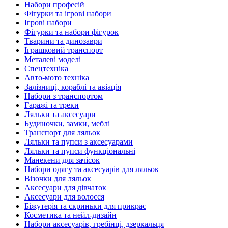
Набори професій
Фігурки та ігрові набори
Ігрові набори
Фігурки та набори фігурок
Тварини та динозаври
Іграшковий транспорт
Металеві моделі
Спецтехніка
Авто-мото техніка
Залізниці, кораблі та авіація
Набори з транспортом
Гаражі та треки
Ляльки та аксесуари
Будиночки, замки, меблі
Транспорт для ляльок
Ляльки та пупси з аксесуарами
Ляльки та пупси функціональні
Манекени для зачісок
Набори одягу та аксесуарів для ляльок
Візочки для ляльок
Аксесуари для дівчаток
Аксесуари для волосся
Біжутерія та скриньки для прикрас
Косметика та нейл-дизайн
Набори аксесуарів, гребінці, дзеркальця