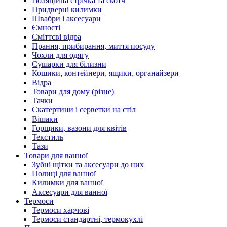
Ізоляційна стрічка та скотч
Придверні килимки
Швабри і аксесуари
Ємності
Сміттєві відра
Прання, прибирання, миття посуду
Чохли для одягу
Сушарки для білизни
Кошики, контейнери, ящики, органайзери
Відра
Товари для дому (різне)
Тачки
Скатертини і серветки на стіл
Вішаки
Горщики, вазони для квітів
Текстиль
Тази
Товари для ванної
Зубні щітки та аксесуари до них
Полиці для ванної
Килимки для ванної
Аксесуари для ванної
Термоси
Термоси харчові
Термоси стандартні, термокухлі