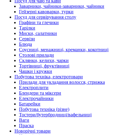
Посуд для чаю та кави
Заварники, чайники-заварники, чайники
Гейзерні кавоварки, турки
Посуд для сервірування столу
Графіни та глечики
Тарілки
Миски, салатники
Сервізи
Блюда
Соусниці, менажниці, креманки, кокотниці
Столові прилади
Склянки, келихи, чарки
Тортівниці, фруктівниці
Чашки і кружки
Побутова техніка, електротовари
Прилади для укладання волосся, стрижка
Електроплити
Блендери та міксери
Електрочайники
Батарейки
Побутова техніка (різне)
Тостери/бутербродниці/вафельниці
Ваги
Праска
Новорічні товари