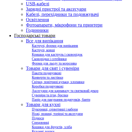
USB-кабелі
Зарядні пристрої та аксесуари
Кабелі, перехідники та подовжувачі
Освітлення
Фотоапарати, мікрофони та принтери
Годинники
Господарські товари
Все для випікання
Каструлі, форми для випікання
Каструлі, ковші
Кришки для каструль і сковорідок
Сковорідки і сотейники
Форми для льоду та морозива
Товари для свят і сувеніри
Пакети подарункові
Конверти та листівки
Свічки, повітряні кульки, хлопавки
Коробки подарункові
Аксесуари для карнавалу та святковий декор
Сувеніри та ігри, брелки
Папір для пакування подарунків, банти
Товари для кухні
Цукорниці, серветниці і набори
Ножі, ножиці, топірці та аксесуари
Підноси
Спецовниці
Кошики для фруктів, хліба
Кухонні дошки