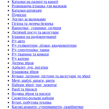
Каталки на палиці та канаті
Розвиваюча іграшка для малюків
Каталки-штовхачі
Підвіски
Догляд за малюками
Гігієна та дитяча безпека
Ванночки , горщики, сидіння
Дитячий посуд та аксесуари
Іграшки на радіокеруванні
Р/у авто
Р/у гелікоптери, літаки, квадрокоптери
Р/у спецтехніка, танки
Р/у тварини та комахи
Р/у катери
Дитяча зброя
Арбалет, лук, рогатки
Іграшкова зброя
Кульки, патрони, пістони та аксесуари до зброї
Мечі, шаблі, шпаги, щити
Набори зброї, тир, лазертаг
Рації та біноклі
Водяна зброя та насоси
Сюжетно-рольові набори
Кухні, побутова техніка
Касові апарати, супермаркети, скарбнички