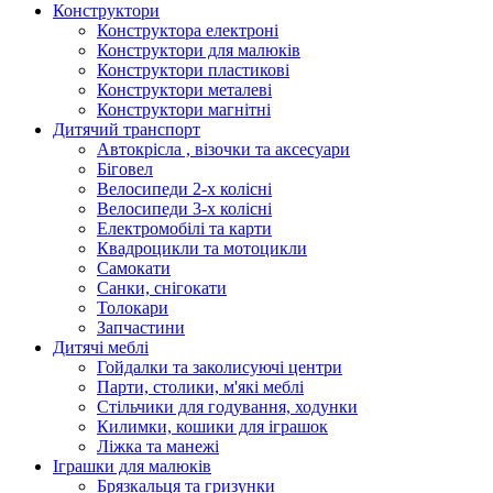
Конструктори
Конструктора електроні
Конструктори для малюків
Конструктори пластикові
Конструктори металеві
Конструктори магнітні
Дитячий транспорт
Автокрісла , візочки та аксесуари
Біговел
Велосипеди 2-х колісні
Велосипеди 3-х колісні
Електромобілі та карти
Квадроцикли та мотоцикли
Самокати
Санки, снігокати
Толокари
Запчастини
Дитячі меблі
Гойдалки та заколисуючі центри
Парти, столики, м'які меблі
Стільчики для годування, ходунки
Килимки, кошики для іграшок
Ліжка та манежі
Іграшки для малюків
Брязкальця та гризунки