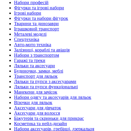
Набори професій
Фігурки та ігрові набори
Ігрові набори
Фігурки та набори фігурок
Тварини та динозаври
Іграшковий транспорт
Металеві моделі
Спецтехніка
Авто-мото техніка
Залізниці, кораблі та авіація
Набори з транспортом
Гаражі та треки
Ляльки та аксесуари
Будиночки, замки, меблі
Транспорт для ляльок
Ляльки та пупси з аксесуарами
Ляльки та пупси функціональні
Манекени для зачісок
Набори одягу та аксесуарів для ляльок
Візочки для ляльок
Аксесуари для дівчаток
Аксесуари для волосся
Біжутерія та скриньки для прикрас
Косметика та нейл-дизайн
Набори аксесуарів, гребінці, дзеркальця