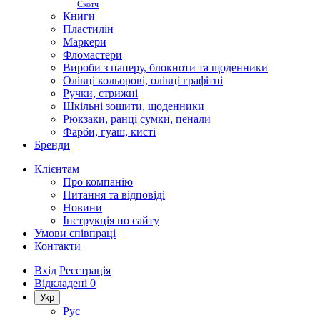
Скотч
Книги
Пластилін
Маркери
Фломастери
Вироби з паперу, блокноти та щоденники
Олівці кольорові, олівці графітні
Ручки, стрижні
Шкільні зошити, щоденники
Рюкзаки, ранці сумки, пенали
Фарби, гуаш, кисті
Бренди
Клієнтам
Про компанію
Питання та відповіді
Новини
Інструкція по сайту
Умови співпраці
Контакти
Вхід
Реєстрація
Відкладені
0
Укр
Рус