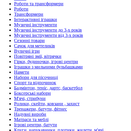
Роботи та трансформери
Роботи
Трансформери
Інтерактивні іграшки
Музичні інструменти
Музичні інструменти до 3-х років
Музичні інструменти від 3-х років
Сезонні товари
Сачок для метеликів
Вуличні ігри
Повітряні змії, вітрячки
Гірки, будиночки, ігрові центри
Іграшки з мильними бульбашками
Намети
Набори для пісочниці
Спорт та відпочинок
Бадмінтон, теніс, дартс, баскетбол
Боксерські набори
М'ячі, стрибуни
Ролики, скейти, ковзани , захист
Тренажери, батути, фітнес
Надувні вироби
Матраси та меблі
Ігрові центри, батути
Круги, нарукавники, плотики, жилети, м'ячі