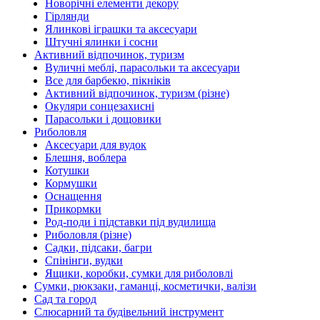
Новорічні елементи декору
Гірлянди
Ялинкові іграшки та аксесуари
Штучні ялинки і сосни
Активний відпочинок, туризм
Вуличні меблі, парасольки та аксесуари
Все для барбекю, пікніків
Активний відпочинок, туризм (різне)
Окуляри сонцезахисні
Парасольки і дощовики
Риболовля
Аксесуари для вудок
Блешня, воблера
Котушки
Кормушки
Оснащення
Прикормки
Род-поди і підставки під вудилища
Риболовля (різне)
Садки, підсаки, багри
Спінінги, вудки
Ящики, коробки, сумки для риболовлі
Сумки, рюкзаки, гаманці, косметички, валізи
Сад та город
Слюсарний та будівельний інструмент