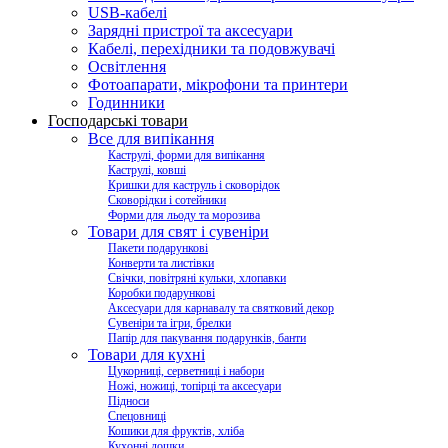
USB-кабелі
Зарядні пристрої та аксесуари
Кабелі, перехідники та подовжувачі
Освітлення
Фотоапарати, мікрофони та принтери
Годинники
Господарські товари
Все для випікання
Каструлі, форми для випікання
Каструлі, ковші
Кришки для каструль і сковорідок
Сковорідки і сотейники
Форми для льоду та морозива
Товари для свят і сувеніри
Пакети подарункові
Конверти та листівки
Свічки, повітряні кульки, хлопавки
Коробки подарункові
Аксесуари для карнавалу та святковий декор
Сувеніри та ігри, брелки
Папір для пакування подарунків, банти
Товари для кухні
Цукорниці, серветниці і набори
Ножі, ножиці, топірці та аксесуари
Підноси
Спецовниці
Кошики для фруктів, хліба
Кухонні дошки