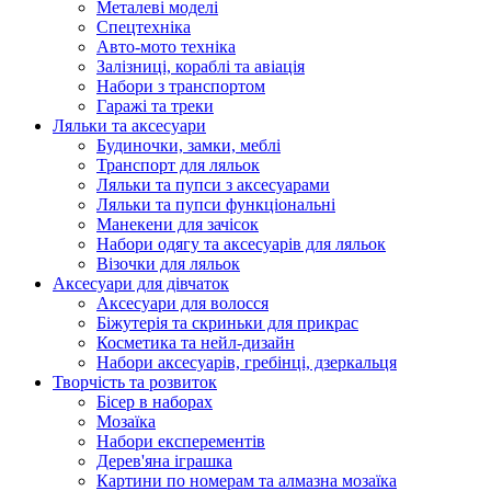
Металеві моделі
Спецтехніка
Авто-мото техніка
Залізниці, кораблі та авіація
Набори з транспортом
Гаражі та треки
Ляльки та аксесуари
Будиночки, замки, меблі
Транспорт для ляльок
Ляльки та пупси з аксесуарами
Ляльки та пупси функціональні
Манекени для зачісок
Набори одягу та аксесуарів для ляльок
Візочки для ляльок
Аксесуари для дівчаток
Аксесуари для волосся
Біжутерія та скриньки для прикрас
Косметика та нейл-дизайн
Набори аксесуарів, гребінці, дзеркальця
Творчість та розвиток
Бісер в наборах
Мозаїка
Набори експерементів
Дерев'яна іграшка
Картини по номерам та алмазна мозаїка