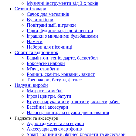
Музичні інструменти від 3-х років
Сезонні товари
Сачок для метеликів
Вуличні ігри
Повітряні змії, вітрячки
Гірки, будиночки, ігрові центри
Іграшки з мильними бульбашками
Намети
Набори для пісочниці
Спорт та відпочинок
Бадмінтон, теніс, дартс, баскетбол
Боксерські набори
М'ячі, стрибуни
Ролики, скейти, ковзани , захист
Тренажери, батути, фітнес
Надувні вироби
Матраси та меблі
Ігрові центри, батути
Круги, нарукавники, плотики, жилети, м'ячі
Басейни і аксесуари
Насоси, човни, аксесуари для плавання
Гаджети та аксесуари
Аудіо-гаджети та аксесуари
Аксесуари для смартфонів
Smart-годинники, фітнес-браслети та аксесуари