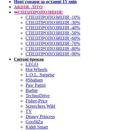
Нові товари за останнi 15 днiв
АКЦІЯ: ЛІТО
➥СПЕЦПРОПОЗИЦІЯ!
СПЕЦПРОПОЗИЦІЯ -10%
СПЕЦПРОПОЗИЦІЯ -30%
СПЕЦПРОПОЗИЦІЯ -40%
СПЕЦПРОПОЗИЦІЯ -50%
СПЕЦПРОПОЗИЦІЯ -60%
СПЕЦПРОПОЗИЦІЯ -70%
СПЕЦПРОПОЗИЦІЯ -80%
СПЕЦПРОПОЗИЦІЯ -90%
Світові бренди
LEGO
Hot Wheels
L.O.L. Surprise
#Sbabam
Paw Patrol
Barbie
TechnoDrive
Fisher-Price
Screechers Wild
TY
Disney Princess
GooJitZu
Kiddi Smart