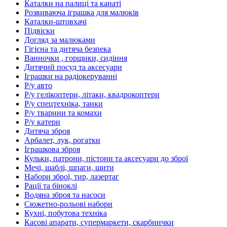
Каталки на палиці та канаті
Розвиваюча іграшка для малюків
Каталки-штовхачі
Підвіски
Догляд за малюками
Гігієна та дитяча безпека
Ванночки , горщики, сидіння
Дитячий посуд та аксесуари
Іграшки на радіокеруванні
Р/у авто
Р/у гелікоптери, літаки, квадрокоптери
Р/у спецтехніка, танки
Р/у тварини та комахи
Р/у катери
Дитяча зброя
Арбалет, лук, рогатки
Іграшкова зброя
Кульки, патрони, пістони та аксесуари до зброї
Мечі, шаблі, шпаги, щити
Набори зброї, тир, лазертаг
Рації та біноклі
Водяна зброя та насоси
Сюжетно-рольові набори
Кухні, побутова техніка
Касові апарати, супермаркети, скарбнички