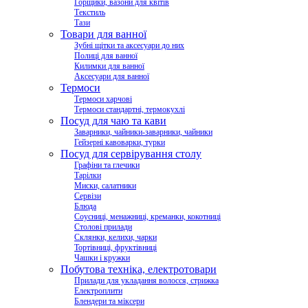
Горщики, вазони для квітів
Текстиль
Тази
Товари для ванної
Зубні щітки та аксесуари до них
Полиці для ванної
Килимки для ванної
Аксесуари для ванної
Термоси
Термоси харчові
Термоси стандартні, термокухлі
Посуд для чаю та кави
Заварники, чайники-заварники, чайники
Гейзерні кавоварки, турки
Посуд для сервірування столу
Графіни та глечики
Тарілки
Миски, салатники
Сервізи
Блюда
Соусниці, менажниці, креманки, кокотниці
Столові прилади
Склянки, келихи, чарки
Тортівниці, фруктівниці
Чашки і кружки
Побутова техніка, електротовари
Прилади для укладання волосся, стрижка
Електроплити
Блендери та міксери