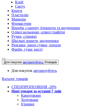
Клей
Скотч
Книги
Пластилін
Маркери
Фломастери
Вироби з паперу, блокноти та щоденники
Олівці кольорові, олівці графітні
Ручки, стрижні
Шкільні зошити, щоденники
Рюкзаки, ранці сумки, пенали
Фарби, гуаш, кисті
Для покупок
авторизуйтесь
0
товарів
Для покупок
авторизуйтесь
Каталог товарів
СПЕЦПРОПОЗИЦІЯ -20%
Нові товари за останнi 7 днiв
Канцтовари
Хозтовари
Іграшки