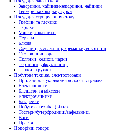
Посуд для чаю та кави
Заварники, чайники-заварники, чайники
Гейзерні кавоварки, турки
Посуд для сервірування столу
Графіни та глечики
Тарілки
Миски, салатники
Сервізи
Блюда
Соусниці, менажниці, креманки, кокотниці
Столові прилади
Склянки, келихи, чарки
Тортівниці, фруктівниці
Чашки і кружки
Побутова техніка, електротовари
Прилади для укладання волосся, стрижка
Електроплити
Блендери та міксери
Електрочайники
Батарейки
Побутова техніка (різне)
Тостери/бутербродниці/вафельниці
Ваги
Праска
Новорічні товари