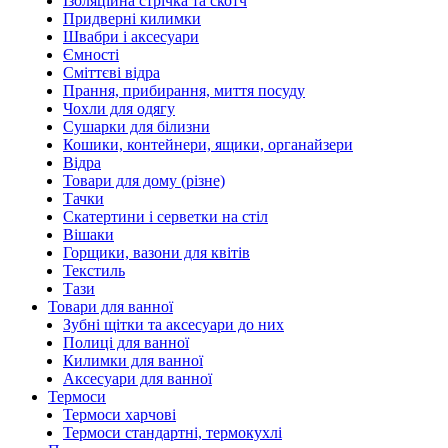
Ізоляційна стрічка та скотч
Придверні килимки
Швабри і аксесуари
Ємності
Сміттєві відра
Прання, прибирання, миття посуду
Чохли для одягу
Сушарки для білизни
Кошики, контейнери, ящики, органайзери
Відра
Товари для дому (різне)
Тачки
Скатертини і серветки на стіл
Вішаки
Горщики, вазони для квітів
Текстиль
Тази
Товари для ванної
Зубні щітки та аксесуари до них
Полиці для ванної
Килимки для ванної
Аксесуари для ванної
Термоси
Термоси харчові
Термоси стандартні, термокухлі