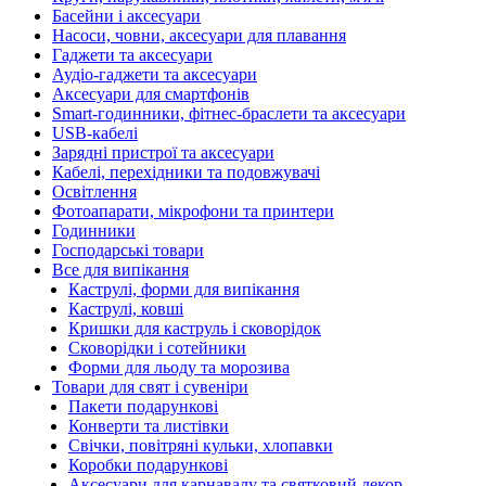
Басейни і аксесуари
Насоси, човни, аксесуари для плавання
Гаджети та аксесуари
Аудіо-гаджети та аксесуари
Аксесуари для смартфонів
Smart-годинники, фітнес-браслети та аксесуари
USB-кабелі
Зарядні пристрої та аксесуари
Кабелі, перехідники та подовжувачі
Освітлення
Фотоапарати, мікрофони та принтери
Годинники
Господарські товари
Все для випікання
Каструлі, форми для випікання
Каструлі, ковші
Кришки для каструль і сковорідок
Сковорідки і сотейники
Форми для льоду та морозива
Товари для свят і сувеніри
Пакети подарункові
Конверти та листівки
Свічки, повітряні кульки, хлопавки
Коробки подарункові
Аксесуари для карнавалу та святковий декор