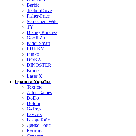
Barbie
TechnoDrive
Fisher-Price
Screechers Wild
TY
Disney Princess
GooJitZu
Kiddi Smart
LUKKY
Funko
DOKA
DINOSTER
Bruder
Laser X
Іграшка Україна
Технок
Artos Games
DoDo
Doloni
G-Toys
Бамсик
ВладиТойс
Данко Тойс
Копиця