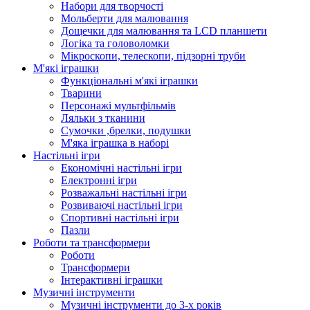
Набори для творчості
Мольберти для малювання
Дощечки для малювання та LCD планшети
Логіка та головоломки
Мікроскопи, телескопи, підзорні труби
М'які іграшки
Функціональні м'які іграшки
Тварини
Персонажі мультфільмів
Ляльки з тканини
Сумочки ,брелки, подушки
М'яка іграшка в наборі
Настільні ігри
Економічні настільні ігри
Електронні ігри
Розважальні настільні ігри
Розвиваючі настільні ігри
Спортивні настільні ігри
Пазли
Роботи та трансформери
Роботи
Трансформери
Інтерактивні іграшки
Музичні інструменти
Музичні інструменти до 3-х років