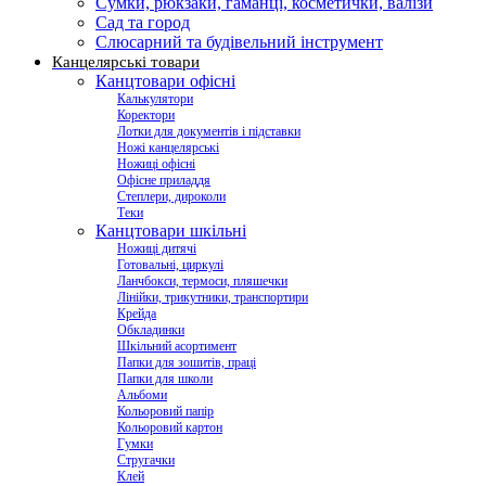
Сумки, рюкзаки, гаманці, косметички, валізи
Сад та город
Слюсарний та будівельний інструмент
Канцелярські товари
Канцтовари офісні
Калькулятори
Коректори
Лотки для документів і підставки
Ножі канцелярські
Ножиці офісні
Офісне приладдя
Степлери, дироколи
Теки
Канцтовари шкільні
Ножиці дитячі
Готовальні, циркулі
Ланчбокси, термоси, пляшечки
Лінійки, трикутники, транспортири
Крейда
Обкладинки
Шкільний асортимент
Папки для зошитів, праці
Папки для школи
Альбоми
Кольоровий папір
Кольоровий картон
Гумки
Стругачки
Клей