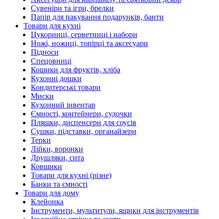
Сувеніри та ігри, брелки
Папір для пакування подарунків, банти
Товари для кухні
Цукорниці, серветниці і набори
Ножі, ножиці, топірці та аксесуари
Підноси
Спецовниці
Кошики для фруктів, хліба
Кухонні дошки
Кондитерські товари
Миски
Кухонний інвентар
Ємності, контейнери, судочки
Пляшки, диспенсери для соусів
Сушки, підставки, органайзери
Терки
Лійки, воронки
Друшляки, сита
Ковшики
Товари для кухні (різне)
Банки та ємності
Товари для дому
Клейонка
Інструменти, мультитули, ящики для інструментів