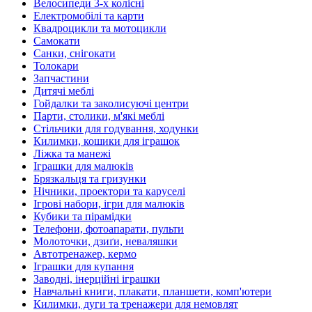
Велосипеди 3-х колісні
Електромобілі та карти
Квадроцикли та мотоцикли
Самокати
Санки, снігокати
Толокари
Запчастини
Дитячі меблі
Гойдалки та заколисуючі центри
Парти, столики, м'які меблі
Стільчики для годування, ходунки
Килимки, кошики для іграшок
Ліжка та манежі
Іграшки для малюків
Брязкальця та гризунки
Нічники, проектори та каруселі
Ігрові набори, ігри для малюків
Кубики та пірамідки
Телефони, фотоапарати, пульти
Молоточки, дзиґи, неваляшки
Автотренажер, кермо
Іграшки для купання
Заводні, інерційні іграшки
Навчальні книги, плакати, планшети, комп'ютери
Килимки, дуги та тренажери для немовлят