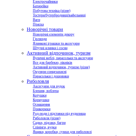
Електрочайники
Батарейки
Побутова техніка (різне)
Тостери/бутербродниці/вафельниці
Ваги
Праска
Новорічні товари
Новорічні елементи декору
Гірлянди
Ялинкові іграшки та аксесуари
Штучні ялинки і сосни
Активний відпочинок, туризм
Вуличні меблі, парасольки та аксесуари
Все для барбекю, пікніків
Активний відпочинок, туризм (різне)
Окуляри сонцезахисні
Парасольки і дощовики
Риболовля
Аксесуари для вудок
Блешня, воблера
Котушки
Кормушки
Оснащення
Прикормки
Род-поди і підставки під вудилища
Риболовля (різне)
Садки, підсаки, багри
Спінінги, вудки
Ящики, коробки, сумки для риболовлі