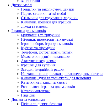
Запчастини
Дитячі меблі
Гойдалки та заколисуючі центри
Парти, столики, м'які меблі
Стільчики для годування, ходунки
Килимки, кошики для іграшок
Ліжка та манежі
Іграшки для малюків
Брязкальця та гризунки
Нічники, проектори та каруселі
Ігрові набори, ігри для малюків
Кубики та пірамідки
Телефони, фотоапарати, пульти
Молоточки, дзиґи, неваляшки
Автотренажер, кермо
Іграшки для купання
Заводні, інерційні іграшки
Навчальні книги, плакати, планшети, комп'ютери
Килимки, дуги та тренажери для немовлят
Каталки на палиці та канаті
Розвиваюча іграшка для малюків
Каталки-штовхачі
Підвіски
Догляд за малюками
Гігієна та дитяча безпека