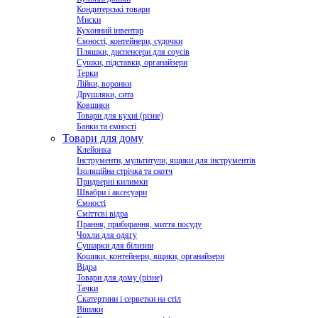
Кондитерські товари
Миски
Кухонний інвентар
Ємності, контейнери, судочки
Пляшки, диспенсери для соусів
Сушки, підставки, органайзери
Терки
Лійки, воронки
Друшляки, сита
Ковшики
Товари для кухні (різне)
Банки та ємності
Товари для дому
Клейонка
Інструменти, мультитули, ящики для інструментів
Ізоляційна стрічка та скотч
Придверні килимки
Швабри і аксесуари
Ємності
Сміттєві відра
Прання, прибирання, миття посуду
Чохли для одягу
Сушарки для білизни
Кошики, контейнери, ящики, органайзери
Відра
Товари для дому (різне)
Тачки
Скатертини і серветки на стіл
Вішаки