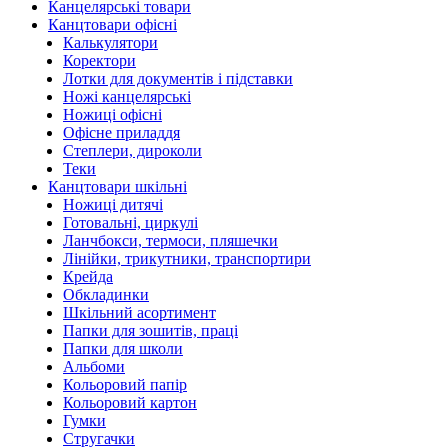
Канцелярські товари
Канцтовари офісні
Калькулятори
Коректори
Лотки для документів і підставки
Ножі канцелярські
Ножиці офісні
Офісне приладдя
Степлери, дироколи
Теки
Канцтовари шкільні
Ножиці дитячі
Готовальні, циркулі
Ланчбокси, термоси, пляшечки
Лінійки, трикутники, транспортири
Крейда
Обкладинки
Шкільний асортимент
Папки для зошитів, праці
Папки для школи
Альбоми
Кольоровий папір
Кольоровий картон
Гумки
Стругачки