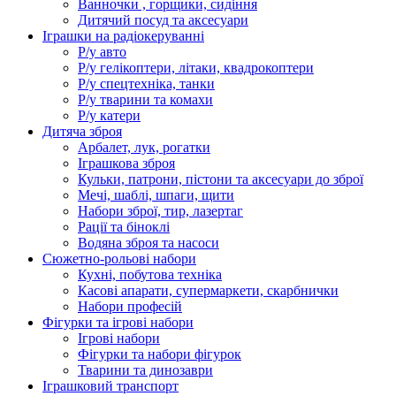
Ванночки , горщики, сидіння
Дитячий посуд та аксесуари
Іграшки на радіокеруванні
Р/у авто
Р/у гелікоптери, літаки, квадрокоптери
Р/у спецтехніка, танки
Р/у тварини та комахи
Р/у катери
Дитяча зброя
Арбалет, лук, рогатки
Іграшкова зброя
Кульки, патрони, пістони та аксесуари до зброї
Мечі, шаблі, шпаги, щити
Набори зброї, тир, лазертаг
Рації та біноклі
Водяна зброя та насоси
Сюжетно-рольові набори
Кухні, побутова техніка
Касові апарати, супермаркети, скарбнички
Набори професій
Фігурки та ігрові набори
Ігрові набори
Фігурки та набори фігурок
Тварини та динозаври
Іграшковий транспорт