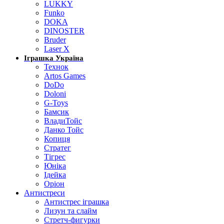
LUKKY
Funko
DOKA
DINOSTER
Bruder
Laser X
Іграшка Україна
Технок
Artos Games
DoDo
Doloni
G-Toys
Бамсик
ВладиТойс
Данко Тойс
Копиця
Стратег
Тігрес
Юніка
Ідейка
Оріон
Антистреси
Антистрес іграшка
Лизун та слайм
Стретч-фигурки