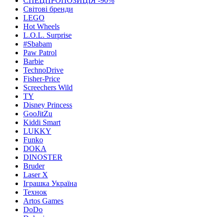
СПЕЦПРОПОЗИЦІЯ -90%
Світові бренди
LEGO
Hot Wheels
L.O.L. Surprise
#Sbabam
Paw Patrol
Barbie
TechnoDrive
Fisher-Price
Screechers Wild
TY
Disney Princess
GooJitZu
Kiddi Smart
LUKKY
Funko
DOKA
DINOSTER
Bruder
Laser X
Іграшка Україна
Технок
Artos Games
DoDo