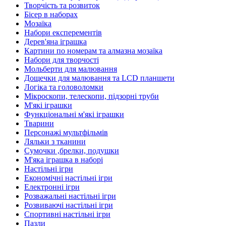
Творчість та розвиток
Бісер в наборах
Мозаїка
Набори експерементів
Дерев'яна іграшка
Картини по номерам та алмазна мозаїка
Набори для творчості
Мольберти для малювання
Дощечки для малювання та LCD планшети
Логіка та головоломки
Мікроскопи, телескопи, підзорні труби
М'які іграшки
Функціональні м'які іграшки
Тварини
Персонажі мультфільмів
Ляльки з тканини
Сумочки ,брелки, подушки
М'яка іграшка в наборі
Настільні ігри
Економічні настільні ігри
Електронні ігри
Розважальні настільні ігри
Розвиваючі настільні ігри
Спортивні настільні ігри
Пазли