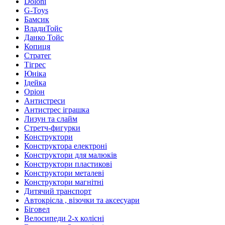
Doloni
G-Toys
Бамсик
ВладиТойс
Данко Тойс
Копиця
Стратег
Тігрес
Юніка
Ідейка
Оріон
Антистреси
Антистрес іграшка
Лизун та слайм
Стретч-фигурки
Конструктори
Конструктора електроні
Конструктори для малюків
Конструктори пластикові
Конструктори металеві
Конструктори магнітні
Дитячий транспорт
Автокрісла , візочки та аксесуари
Біговел
Велосипеди 2-х колісні