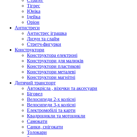
Стратег
Тігрес
Юніка
Ідейка
Оріон
Антистреси
Антистрес іграшка
Лизун та слайм
Стретч-фигурки
Конструктори
Конструктора електроні
Конструктори для малюків
Конструктори пластикові
Конструктори металеві
Конструктори магнітні
Дитячий транспорт
Автокрісла , візочки та аксесуари
Біговел
Велосипеди 2-х колісні
Велосипеди 3-х колісні
Електромобілі та карти
Квадроцикли та мотоцикли
Самокати
Санки, снігокати
Толокари