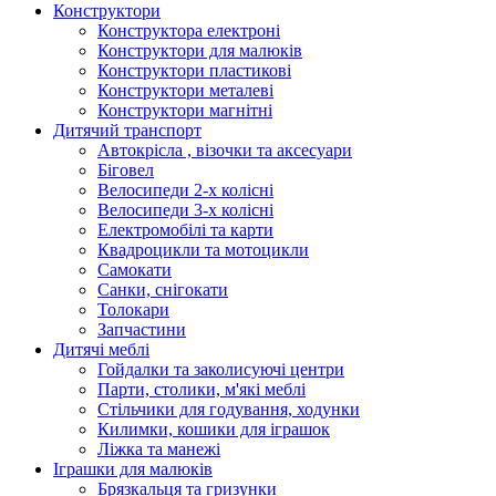
Конструктори
Конструктора електроні
Конструктори для малюків
Конструктори пластикові
Конструктори металеві
Конструктори магнітні
Дитячий транспорт
Автокрісла , візочки та аксесуари
Біговел
Велосипеди 2-х колісні
Велосипеди 3-х колісні
Електромобілі та карти
Квадроцикли та мотоцикли
Самокати
Санки, снігокати
Толокари
Запчастини
Дитячі меблі
Гойдалки та заколисуючі центри
Парти, столики, м'які меблі
Стільчики для годування, ходунки
Килимки, кошики для іграшок
Ліжка та манежі
Іграшки для малюків
Брязкальця та гризунки