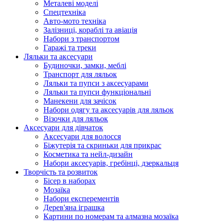
Металеві моделі
Спецтехніка
Авто-мото техніка
Залізниці, кораблі та авіація
Набори з транспортом
Гаражі та треки
Ляльки та аксесуари
Будиночки, замки, меблі
Транспорт для ляльок
Ляльки та пупси з аксесуарами
Ляльки та пупси функціональні
Манекени для зачісок
Набори одягу та аксесуарів для ляльок
Візочки для ляльок
Аксесуари для дівчаток
Аксесуари для волосся
Біжутерія та скриньки для прикрас
Косметика та нейл-дизайн
Набори аксесуарів, гребінці, дзеркальця
Творчість та розвиток
Бісер в наборах
Мозаїка
Набори експерементів
Дерев'яна іграшка
Картини по номерам та алмазна мозаїка