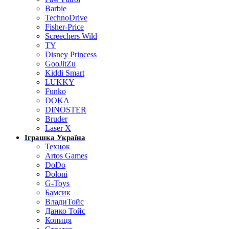
Barbie
TechnoDrive
Fisher-Price
Screechers Wild
TY
Disney Princess
GooJitZu
Kiddi Smart
LUKKY
Funko
DOKA
DINOSTER
Bruder
Laser X
Іграшка Україна
Технок
Artos Games
DoDo
Doloni
G-Toys
Бамсик
ВладиТойс
Данко Тойс
Копиця