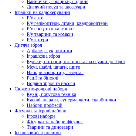
Ванночки , горщики, сидіння
Дитячий посуд та аксесуари
Іграшки на радіокеруванні
Р/у авто
Р/у гелікоптери, літаки, квадрокоптери
Р/у спецтехніка, танки
Р/у тварини та комахи
Р/у катери
Дитяча зброя
Арбалет, лук, рогатки
Іграшкова зброя
Кульки, патрони, пістони та аксесуари до зброї
Мечі, шаблі, шпаги, щити
Набори зброї, тир, лазертаг
Рації та біноклі
Водяна зброя та насоси
Сюжетно-рольові набори
Кухні, побутова техніка
Касові апарати, супермаркети, скарбнички
Набори професій
Фігурки та ігрові набори
Ігрові набори
Фігурки та набори фігурок
Тварини та динозаври
Іграшковий транспорт