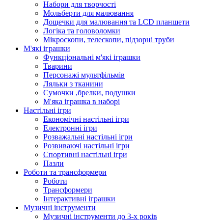
Набори для творчості
Мольберти для малювання
Дощечки для малювання та LCD планшети
Логіка та головоломки
Мікроскопи, телескопи, підзорні труби
М'які іграшки
Функціональні м'які іграшки
Тварини
Персонажі мультфільмів
Ляльки з тканини
Сумочки ,брелки, подушки
М'яка іграшка в наборі
Настільні ігри
Економічні настільні ігри
Електронні ігри
Розважальні настільні ігри
Розвиваючі настільні ігри
Спортивні настільні ігри
Пазли
Роботи та трансформери
Роботи
Трансформери
Інтерактивні іграшки
Музичні інструменти
Музичні інструменти до 3-х років