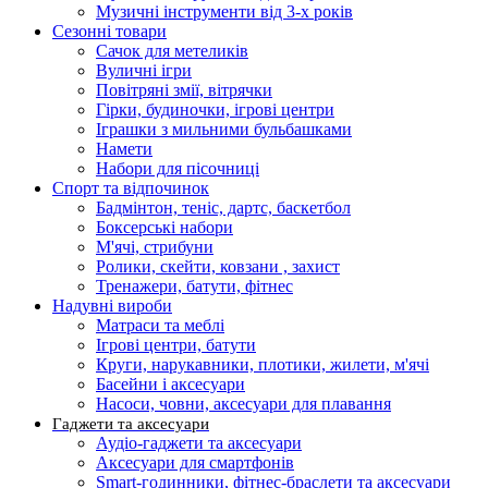
Музичні інструменти від 3-х років
Сезонні товари
Сачок для метеликів
Вуличні ігри
Повітряні змії, вітрячки
Гірки, будиночки, ігрові центри
Іграшки з мильними бульбашками
Намети
Набори для пісочниці
Спорт та відпочинок
Бадмінтон, теніс, дартс, баскетбол
Боксерські набори
М'ячі, стрибуни
Ролики, скейти, ковзани , захист
Тренажери, батути, фітнес
Надувні вироби
Матраси та меблі
Ігрові центри, батути
Круги, нарукавники, плотики, жилети, м'ячі
Басейни і аксесуари
Насоси, човни, аксесуари для плавання
Гаджети та аксесуари
Аудіо-гаджети та аксесуари
Аксесуари для смартфонів
Smart-годинники, фітнес-браслети та аксесуари