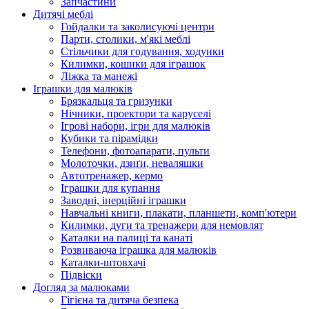
Запчастини
Дитячі меблі
Гойдалки та заколисуючі центри
Парти, столики, м'які меблі
Стільчики для годування, ходунки
Килимки, кошики для іграшок
Ліжка та манежі
Іграшки для малюків
Брязкальця та гризунки
Нічники, проектори та каруселі
Ігрові набори, ігри для малюків
Кубики та пірамідки
Телефони, фотоапарати, пульти
Молоточки, дзиґи, неваляшки
Автотренажер, кермо
Іграшки для купання
Заводні, інерційні іграшки
Навчальні книги, плакати, планшети, комп'ютери
Килимки, дуги та тренажери для немовлят
Каталки на палиці та канаті
Розвиваюча іграшка для малюків
Каталки-штовхачі
Підвіски
Догляд за малюками
Гігієна та дитяча безпека