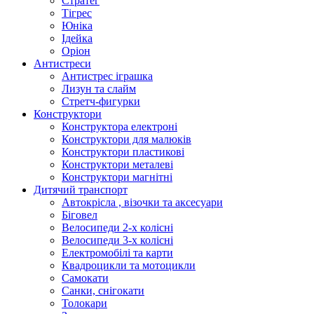
Стратег
Тігрес
Юніка
Ідейка
Оріон
Антистреси
Антистрес іграшка
Лизун та слайм
Стретч-фигурки
Конструктори
Конструктора електроні
Конструктори для малюків
Конструктори пластикові
Конструктори металеві
Конструктори магнітні
Дитячий транспорт
Автокрісла , візочки та аксесуари
Біговел
Велосипеди 2-х колісні
Велосипеди 3-х колісні
Електромобілі та карти
Квадроцикли та мотоцикли
Самокати
Санки, снігокати
Толокари