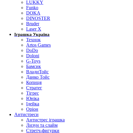
LUKKY
Funko
DOKA
DINOSTER
Bruder
Laser X
Іграшка Україна
Технок
Artos Games
DoDo
Doloni
G-Toys
Бамсик
ВладиТойс
Данко Тойс
Копиця
Стратег
Тігрес
Юніка
Ідейка
Оріон
Антистреси
Антистрес іграшка
Лизун та слайм
Стретч-фигурки