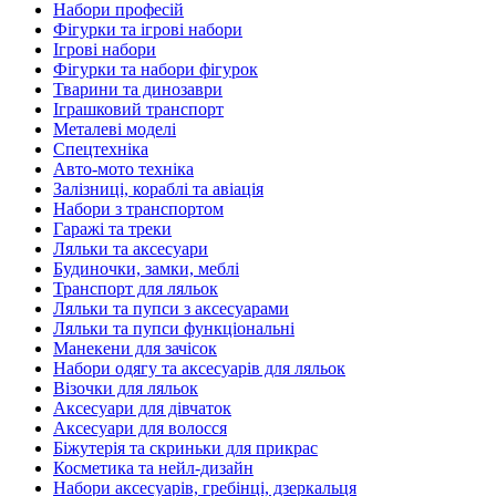
Набори професій
Фігурки та ігрові набори
Ігрові набори
Фігурки та набори фігурок
Тварини та динозаври
Іграшковий транспорт
Металеві моделі
Спецтехніка
Авто-мото техніка
Залізниці, кораблі та авіація
Набори з транспортом
Гаражі та треки
Ляльки та аксесуари
Будиночки, замки, меблі
Транспорт для ляльок
Ляльки та пупси з аксесуарами
Ляльки та пупси функціональні
Манекени для зачісок
Набори одягу та аксесуарів для ляльок
Візочки для ляльок
Аксесуари для дівчаток
Аксесуари для волосся
Біжутерія та скриньки для прикрас
Косметика та нейл-дизайн
Набори аксесуарів, гребінці, дзеркальця