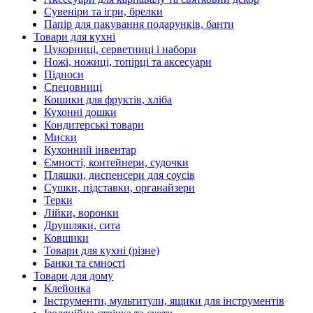
Сувеніри та ігри, брелки
Папір для пакування подарунків, банти
Товари для кухні
Цукорниці, серветниці і набори
Ножі, ножиці, топірці та аксесуари
Підноси
Спецовниці
Кошики для фруктів, хліба
Кухонні дошки
Кондитерські товари
Миски
Кухонний інвентар
Ємності, контейнери, судочки
Пляшки, диспенсери для соусів
Сушки, підставки, органайзери
Терки
Лійки, воронки
Друшляки, сита
Ковшики
Товари для кухні (різне)
Банки та ємності
Товари для дому
Клейонка
Інструменти, мультитули, ящики для інструментів