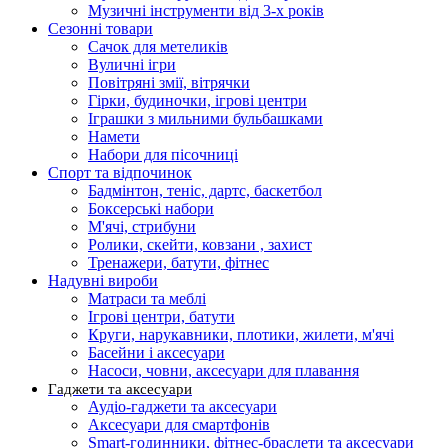
Музичні інструменти від 3-х років
Сезонні товари
Сачок для метеликів
Вуличні ігри
Повітряні змії, вітрячки
Гірки, будиночки, ігрові центри
Іграшки з мильними бульбашками
Намети
Набори для пісочниці
Спорт та відпочинок
Бадмінтон, теніс, дартс, баскетбол
Боксерські набори
М'ячі, стрибуни
Ролики, скейти, ковзани , захист
Тренажери, батути, фітнес
Надувні вироби
Матраси та меблі
Ігрові центри, батути
Круги, нарукавники, плотики, жилети, м'ячі
Басейни і аксесуари
Насоси, човни, аксесуари для плавання
Гаджети та аксесуари
Аудіо-гаджети та аксесуари
Аксесуари для смартфонів
Smart-годинники, фітнес-браслети та аксесуари