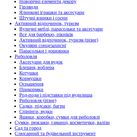
Новорічні елементи декору
Гірлянди
Ялинкові іграшки та аксесуари
Штучні ялинки і сосни
Активний відпочинок, туризм
Вуличні меблі, парасольки та аксесуари
Все для барбекю, пікніків
Активний відпочинок, туризм (різне)
Окуляри сонцезахисні
Парасольки і дощовики
Риболовля
Аксесуари для вудок
Блешня, воблера
Котушки
Кормушки
Оснащення
Прикормки
Род-поди і підставки під вудилища
Риболовля (різне)
Садки, підсаки, багри
Спінінги, вудки
Ящики, коробки, сумки для риболовлі
Сумки, рюкзаки, гаманці, косметички, валізи
Сад та город
Слюсарний та будівельний інструмент