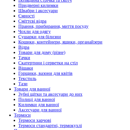
Ізоляційна стрічка та скотч
Придверні килимки
Швабри і аксесуари
Ємності
Сміттєві відра
Прання, прибирання, миття посуду
Чохли для одягу
Сушарки для білизни
Кошики, контейнери, ящики, органайзери
Відра
Товари для дому (різне)
Тачки
Скатертини і серветки на стіл
Вішаки
Горщики, вазони для квітів
Текстиль
Тази
Товари для ванної
Зубні щітки та аксесуари до них
Полиці для ванної
Килимки для ванної
Аксесуари для ванної
Термоси
Термоси харчові
Термоси стандартні, термокухлі