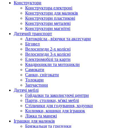
Конструктори
Конструктора електроні
Конструктори для малюків
Конструктори пластикові
Конструктори металеві
Конструктори магнітні
Дитячий транспорт
Автокрісла , візочки та аксесуари
Біговел
Велосипеди 2-х колісні
Велосипеди 3-х колісні
Електромобілі та карти
Квадроцикли та мотоцикли
Самокати
Санки, снігокати
Толокари
Запчастини
Дитячі меблі
Гойдалки та заколисуючі центри
Парти, столики, м'які меблі
Стільчики для годування, ходунки
Килимки, кошики для іграшок
Ліжка та манежі
Іграшки для малюків
Брязкальця та гризунки