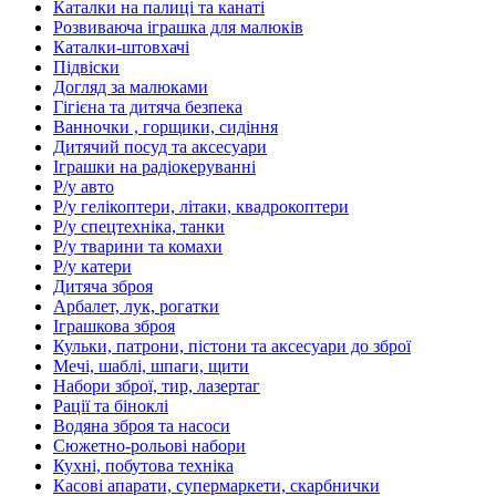
Каталки на палиці та канаті
Розвиваюча іграшка для малюків
Каталки-штовхачі
Підвіски
Догляд за малюками
Гігієна та дитяча безпека
Ванночки , горщики, сидіння
Дитячий посуд та аксесуари
Іграшки на радіокеруванні
Р/у авто
Р/у гелікоптери, літаки, квадрокоптери
Р/у спецтехніка, танки
Р/у тварини та комахи
Р/у катери
Дитяча зброя
Арбалет, лук, рогатки
Іграшкова зброя
Кульки, патрони, пістони та аксесуари до зброї
Мечі, шаблі, шпаги, щити
Набори зброї, тир, лазертаг
Рації та біноклі
Водяна зброя та насоси
Сюжетно-рольові набори
Кухні, побутова техніка
Касові апарати, супермаркети, скарбнички