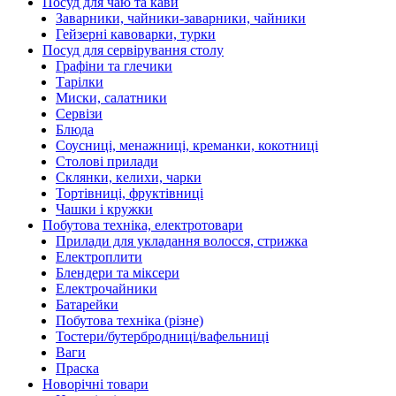
Посуд для чаю та кави
Заварники, чайники-заварники, чайники
Гейзерні кавоварки, турки
Посуд для сервірування столу
Графіни та глечики
Тарілки
Миски, салатники
Сервізи
Блюда
Соусниці, менажниці, креманки, кокотниці
Столові прилади
Склянки, келихи, чарки
Тортівниці, фруктівниці
Чашки і кружки
Побутова техніка, електротовари
Прилади для укладання волосся, стрижка
Електроплити
Блендери та міксери
Електрочайники
Батарейки
Побутова техніка (різне)
Тостери/бутербродниці/вафельниці
Ваги
Праска
Новорічні товари