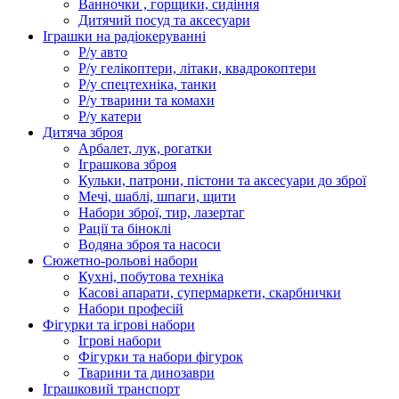
Ванночки , горщики, сидіння
Дитячий посуд та аксесуари
Іграшки на радіокеруванні
Р/у авто
Р/у гелікоптери, літаки, квадрокоптери
Р/у спецтехніка, танки
Р/у тварини та комахи
Р/у катери
Дитяча зброя
Арбалет, лук, рогатки
Іграшкова зброя
Кульки, патрони, пістони та аксесуари до зброї
Мечі, шаблі, шпаги, щити
Набори зброї, тир, лазертаг
Рації та біноклі
Водяна зброя та насоси
Сюжетно-рольові набори
Кухні, побутова техніка
Касові апарати, супермаркети, скарбнички
Набори професій
Фігурки та ігрові набори
Ігрові набори
Фігурки та набори фігурок
Тварини та динозаври
Іграшковий транспорт