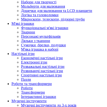
Набори для творчості
Мольберти для малювання
Дощечки для малювання та LCD планшети
Логіка та головоломки
Мікроскопи, телескопи, підзорні труби
М'які іграшки
Функціональні м'які іграшки
Тварини
Персонажі мультфільмів
Ляльки з тканини
Сумочки ,брелки, подушки
М'яка іграшка в наборі
Настільні ігри
Економічні настільні ігри
Електронні ігри
Розважальні настільні ігри
Розвиваючі настільні ігри
Спортивні настільні ігри
Пазли
Роботи та трансформери
Роботи
Трансформери
Інтерактивні іграшки
Музичні інструменти
Музичні інструменти до 3-х років