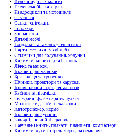
Велосипеди 3-х колісні
Електромобілі та карти
Квадроцикли та мотоцикли
Самокати
Санки, снігокати
Толокари
Запчастини
Дитячі меблі
Гойдалки та заколисуючі центри
Парти, столики, м'які меблі
Стільчики для годування, ходунки
Килимки, кошики для іграшок
Ліжка та манежі
Іграшки для малюків
Брязкальця та гризунки
Нічники, проектори та каруселі
Ігрові набори, ігри для малюків
Кубики та пірамідки
Телефони, фотоапарати, пульти
Молоточки, дзиґи, неваляшки
Автотренажер, кермо
Іграшки для купання
Заводні, інерційні іграшки
Навчальні книги, плакати, планшети, комп'ютери
Килимки, дуги та тренажери для немовлят