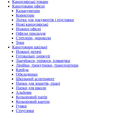
Канцелярські товари
Канцтовари офісні
Калькулятори
Коректори
Лотки для документів і підставки
Ножі канцелярські
Ножиці офісні
Офісне приладдя
Степлери, дироколи
Теки
Канцтовари шкільні
Ножиці дитячі
Готовальні, циркулі
Ланчбокси, термоси, пляшечки
Лінійки, трикутники, транспортири
Крейда
Обкладинки
Шкільний асортимент
Папки для зошитів, праці
Папки для школи
Альбоми
Кольоровий папір
Кольоровий картон
Гумки
Стругачки