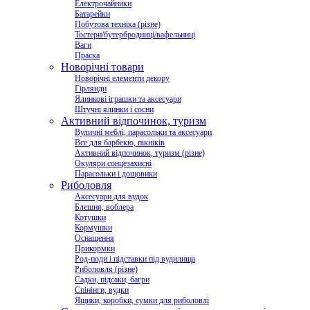
Електрочайники
Батарейки
Побутова техніка (різне)
Тостери/бутербродниці/вафельниці
Ваги
Праска
Новорічні товари
Новорічні елементи декору
Гірлянди
Ялинкові іграшки та аксесуари
Штучні ялинки і сосни
Активний відпочинок, туризм
Вуличні меблі, парасольки та аксесуари
Все для барбекю, пікніків
Активний відпочинок, туризм (різне)
Окуляри сонцезахисні
Парасольки і дощовики
Риболовля
Аксесуари для вудок
Блешня, воблера
Котушки
Кормушки
Оснащення
Прикормки
Род-поди і підставки під вудилища
Риболовля (різне)
Садки, підсаки, багри
Спінінги, вудки
Ящики, коробки, сумки для риболовлі