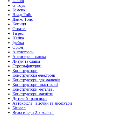
Doloni
G-Toys
Бамсик
ВладиТойс
Данко Тойс
Копиця
Стратег
Тігрес
Юніка
Ідейка
Оріон
Антистреси
Антистрес іграшка
Лизун та слайм
Стретч-фигурки
Конструктори
Конструктора електроні
Конструктори для малюків
Конструктори пластикові
Конструктори металеві
Конструктори магнітні
Дитячий транспорт
Автокрісла , візочки та аксесуари
Біговел
Велосипеди 2-х колісні