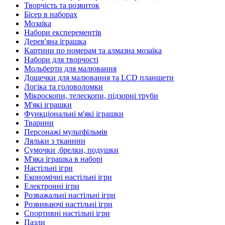
Творчість та розвиток
Бісер в наборах
Мозаїка
Набори експерементів
Дерев'яна іграшка
Картини по номерам та алмазна мозаїка
Набори для творчості
Мольберти для малювання
Дощечки для малювання та LCD планшети
Логіка та головоломки
Мікроскопи, телескопи, підзорні труби
М'які іграшки
Функціональні м'які іграшки
Тварини
Персонажі мультфільмів
Ляльки з тканини
Сумочки ,брелки, подушки
М'яка іграшка в наборі
Настільні ігри
Економічні настільні ігри
Електронні ігри
Розважальні настільні ігри
Розвиваючі настільні ігри
Спортивні настільні ігри
Пазли