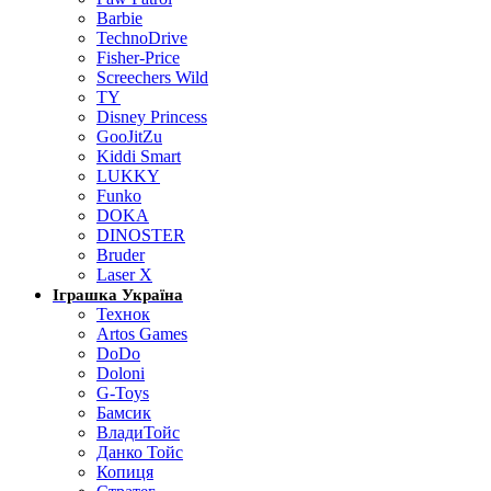
Barbie
TechnoDrive
Fisher-Price
Screechers Wild
TY
Disney Princess
GooJitZu
Kiddi Smart
LUKKY
Funko
DOKA
DINOSTER
Bruder
Laser X
Іграшка Україна
Технок
Artos Games
DoDo
Doloni
G-Toys
Бамсик
ВладиТойс
Данко Тойс
Копиця