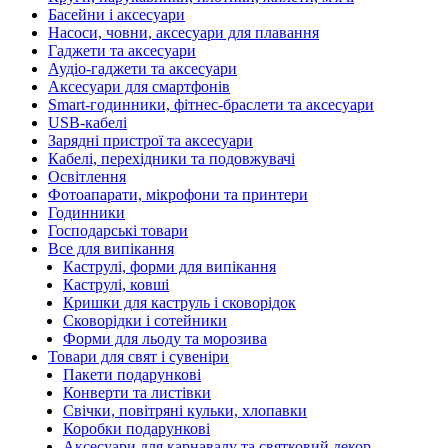
Басейни і аксесуари
Насоси, човни, аксесуари для плавання
Гаджети та аксесуари
Аудіо-гаджети та аксесуари
Аксесуари для смартфонів
Smart-годинники, фітнес-браслети та аксесуари
USB-кабелі
Зарядні пристрої та аксесуари
Кабелі, перехідники та подовжувачі
Освітлення
Фотоапарати, мікрофони та принтери
Годинники
Господарські товари
Все для випікання
Каструлі, форми для випікання
Каструлі, ковші
Кришки для каструль і сковорідок
Сковорідки і сотейники
Форми для льоду та морозива
Товари для свят і сувеніри
Пакети подарункові
Конверти та листівки
Свічки, повітряні кульки, хлопавки
Коробки подарункові
Аксесуари для карнавалу та святковий декор