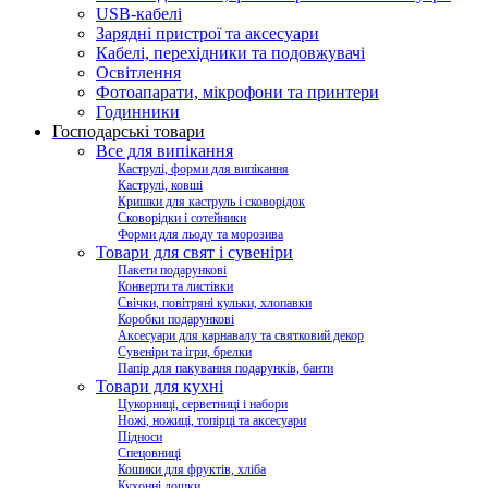
USB-кабелі
Зарядні пристрої та аксесуари
Кабелі, перехідники та подовжувачі
Освітлення
Фотоапарати, мікрофони та принтери
Годинники
Господарські товари
Все для випікання
Каструлі, форми для випікання
Каструлі, ковші
Кришки для каструль і сковорідок
Сковорідки і сотейники
Форми для льоду та морозива
Товари для свят і сувеніри
Пакети подарункові
Конверти та листівки
Свічки, повітряні кульки, хлопавки
Коробки подарункові
Аксесуари для карнавалу та святковий декор
Сувеніри та ігри, брелки
Папір для пакування подарунків, банти
Товари для кухні
Цукорниці, серветниці і набори
Ножі, ножиці, топірці та аксесуари
Підноси
Спецовниці
Кошики для фруктів, хліба
Кухонні дошки