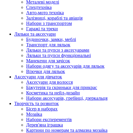
Металеві моделі
Спецтехніка
Авто-мото техніка
Залізниці, кораблі та авіація
Набори з транспортом
Гаражі та треки
Ляльки та аксесуари
Будиночки, замки, меблі
Транспорт для ляльок
Ляльки та пупси з аксесуарами
Ляльки та пупси функціональні
Манекени для зачісок
Набори одягу та аксесуарів для ляльок
Візочки для ляльок
Аксесуари для дівчаток
Аксесуари для волосся
Біжутерія та скриньки для прикрас
Косметика та нейл-дизайн
Набори аксесуарів, гребінці, дзеркальця
Творчість та розвиток
Бісер в наборах
Мозаїка
Набори експерементів
Дерев'яна іграшка
Картини по номерам та алмазна мозаїка