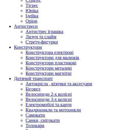
Стратег
Тігрес
Юніка
Ідейка
Оріон
Антистреси
Антистрес іграшка
Лизун та слайм
Стретч-фигурки
Конструктори
Конструктора електроні
Конструктори для малюків
Конструктори пластикові
Конструктори металеві
Конструктори магнітні
Дитячий транспорт
Автокрісла , візочки та аксесуари
Біговел
Велосипеди 2-х колісні
Велосипеди 3-х колісні
Електромобілі та карти
Квадроцикли та мотоцикли
Самокати
Санки, снігокати
Толокари