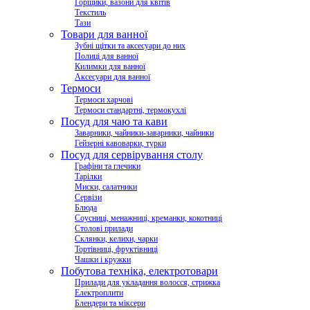
Горщики, вазони для квітів
Текстиль
Тази
Товари для ванної
Зубні щітки та аксесуари до них
Полиці для ванної
Килимки для ванної
Аксесуари для ванної
Термоси
Термоси харчові
Термоси стандартні, термокухлі
Посуд для чаю та кави
Заварники, чайники-заварники, чайники
Гейзерні кавоварки, турки
Посуд для сервірування столу
Графіни та глечики
Тарілки
Миски, салатники
Сервізи
Блюда
Соусниці, менажниці, креманки, кокотниці
Столові прилади
Склянки, келихи, чарки
Тортівниці, фруктівниці
Чашки і кружки
Побутова техніка, електротовари
Прилади для укладання волосся, стрижка
Електроплити
Блендери та міксери