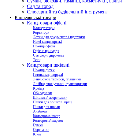
Сумки, рюкзаки, гаманці, косметички, валізи
Сад та город
Слюсарний та будівельний інструмент
Канцелярські товари
Канцтовари офісні
Калькулятори
Коректори
Лотки для документів і підставки
Ножі канцелярські
Ножиці офісні
Офісне приладдя
Степлери, дироколи
Теки
Канцтовари шкільні
Ножиці дитячі
Готовальні, циркулі
Ланчбокси, термоси, пляшечки
Лінійки, трикутники, транспортири
Крейда
Обкладинки
Шкільний асортимент
Папки для зошитів, праці
Папки для школи
Альбоми
Кольоровий папір
Кольоровий картон
Гумки
Стругачки
Клей