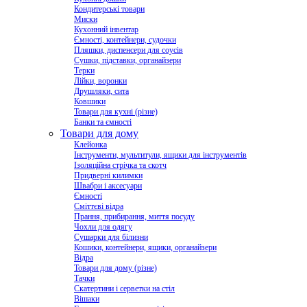
Кондитерські товари
Миски
Кухонний інвентар
Ємності, контейнери, судочки
Пляшки, диспенсери для соусів
Сушки, підставки, органайзери
Терки
Лійки, воронки
Друшляки, сита
Ковшики
Товари для кухні (різне)
Банки та ємності
Товари для дому
Клейонка
Інструменти, мультитули, ящики для інструментів
Ізоляційна стрічка та скотч
Придверні килимки
Швабри і аксесуари
Ємності
Сміттєві відра
Прання, прибирання, миття посуду
Чохли для одягу
Сушарки для білизни
Кошики, контейнери, ящики, органайзери
Відра
Товари для дому (різне)
Тачки
Скатертини і серветки на стіл
Вішаки