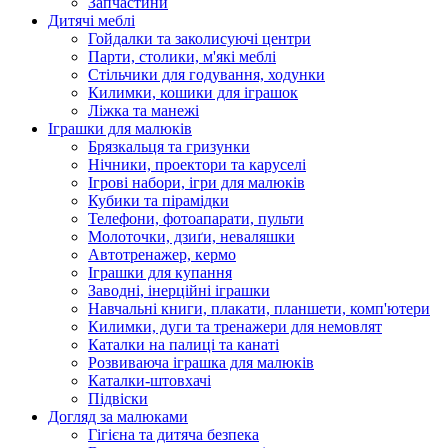
Запчастини
Дитячі меблі
Гойдалки та заколисуючі центри
Парти, столики, м'які меблі
Стільчики для годування, ходунки
Килимки, кошики для іграшок
Ліжка та манежі
Іграшки для малюків
Брязкальця та гризунки
Нічники, проектори та каруселі
Ігрові набори, ігри для малюків
Кубики та пірамідки
Телефони, фотоапарати, пульти
Молоточки, дзиґи, неваляшки
Автотренажер, кермо
Іграшки для купання
Заводні, інерційні іграшки
Навчальні книги, плакати, планшети, комп'ютери
Килимки, дуги та тренажери для немовлят
Каталки на палиці та канаті
Розвиваюча іграшка для малюків
Каталки-штовхачі
Підвіски
Догляд за малюками
Гігієна та дитяча безпека