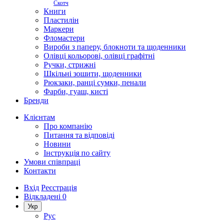
Скотч
Книги
Пластилін
Маркери
Фломастери
Вироби з паперу, блокноти та щоденники
Олівці кольорові, олівці графітні
Ручки, стрижні
Шкільні зошити, щоденники
Рюкзаки, ранці сумки, пенали
Фарби, гуаш, кисті
Бренди
Клієнтам
Про компанію
Питання та відповіді
Новини
Інструкція по сайту
Умови співпраці
Контакти
Вхід
Реєстрація
Відкладені
0
Укр
Рус