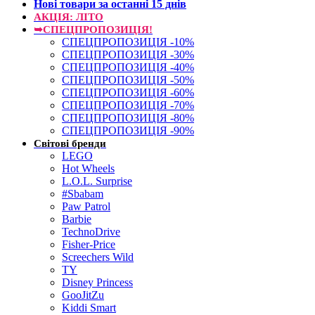
Нові товари за останнi 15 днiв
АКЦІЯ: ЛІТО
➥СПЕЦПРОПОЗИЦІЯ!
СПЕЦПРОПОЗИЦІЯ -10%
СПЕЦПРОПОЗИЦІЯ -30%
СПЕЦПРОПОЗИЦІЯ -40%
СПЕЦПРОПОЗИЦІЯ -50%
СПЕЦПРОПОЗИЦІЯ -60%
СПЕЦПРОПОЗИЦІЯ -70%
СПЕЦПРОПОЗИЦІЯ -80%
СПЕЦПРОПОЗИЦІЯ -90%
Світові бренди
LEGO
Hot Wheels
L.O.L. Surprise
#Sbabam
Paw Patrol
Barbie
TechnoDrive
Fisher-Price
Screechers Wild
TY
Disney Princess
GooJitZu
Kiddi Smart