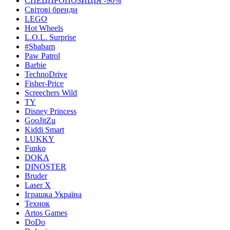
СПЕЦПРОПОЗИЦІЯ -90%
Світові бренди
LEGO
Hot Wheels
L.O.L. Surprise
#Sbabam
Paw Patrol
Barbie
TechnoDrive
Fisher-Price
Screechers Wild
TY
Disney Princess
GooJitZu
Kiddi Smart
LUKKY
Funko
DOKA
DINOSTER
Bruder
Laser X
Іграшка Україна
Технок
Artos Games
DoDo