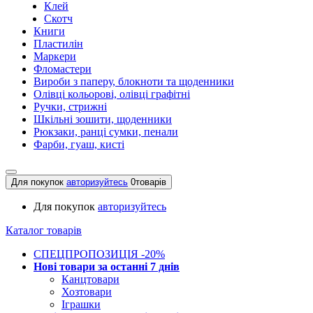
Клей
Скотч
Книги
Пластилін
Маркери
Фломастери
Вироби з паперу, блокноти та щоденники
Олівці кольорові, олівці графітні
Ручки, стрижні
Шкільні зошити, щоденники
Рюкзаки, ранці сумки, пенали
Фарби, гуаш, кисті
Для покупок
авторизуйтесь
0
товарів
Для покупок
авторизуйтесь
Каталог товарів
СПЕЦПРОПОЗИЦІЯ -20%
Нові товари за останнi 7 днiв
Канцтовари
Хозтовари
Іграшки