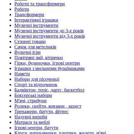
Роботи та трансформери
Роботи
Трансформери
Інтерактивні іграшки
Музичні інструменти
Музичні інструменти до 3-х років
Музичні інструменти від 3-х років
Сезонні товари
Сачок для метеликів
Вуличні ігри
Повітряні змії, вітрячки
Гірки, будиночки, ігрові центри
Іграшки з мильними бульбашками
Намети
Набори для пісочниці
Спорт та відпочинок
Бадмінтон, теніс, дартс, баскетбол
Боксерські набори
М'ячі, стрибуни
Ролики, скейти, ковзани , захист
Тренажери, батути, фітнес
Надувні вироби
Матраси та меблі
Ігрові центри, батути
Круги, нарукавники, плотики, жилети, м'ячі