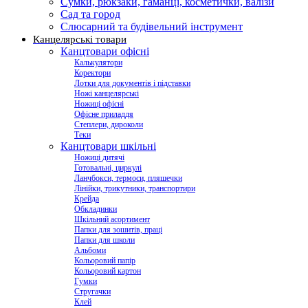
Сумки, рюкзаки, гаманці, косметички, валізи
Сад та город
Слюсарний та будівельний інструмент
Канцелярські товари
Канцтовари офісні
Калькулятори
Коректори
Лотки для документів і підставки
Ножі канцелярські
Ножиці офісні
Офісне приладдя
Степлери, дироколи
Теки
Канцтовари шкільні
Ножиці дитячі
Готовальні, циркулі
Ланчбокси, термоси, пляшечки
Лінійки, трикутники, транспортири
Крейда
Обкладинки
Шкільний асортимент
Папки для зошитів, праці
Папки для школи
Альбоми
Кольоровий папір
Кольоровий картон
Гумки
Стругачки
Клей