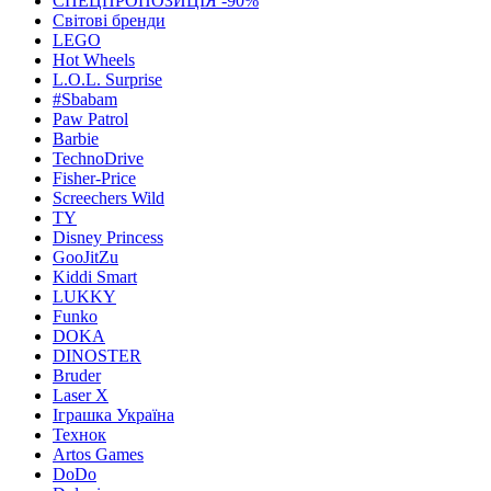
СПЕЦПРОПОЗИЦІЯ -90%
Світові бренди
LEGO
Hot Wheels
L.O.L. Surprise
#Sbabam
Paw Patrol
Barbie
TechnoDrive
Fisher-Price
Screechers Wild
TY
Disney Princess
GooJitZu
Kiddi Smart
LUKKY
Funko
DOKA
DINOSTER
Bruder
Laser X
Іграшка Україна
Технок
Artos Games
DoDo