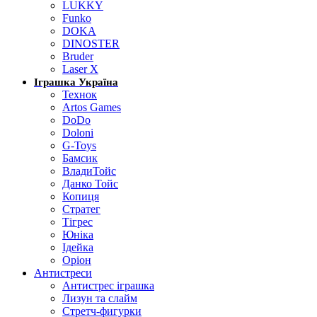
LUKKY
Funko
DOKA
DINOSTER
Bruder
Laser X
Іграшка Україна
Технок
Artos Games
DoDo
Doloni
G-Toys
Бамсик
ВладиТойс
Данко Тойс
Копиця
Стратег
Тігрес
Юніка
Ідейка
Оріон
Антистреси
Антистрес іграшка
Лизун та слайм
Стретч-фигурки