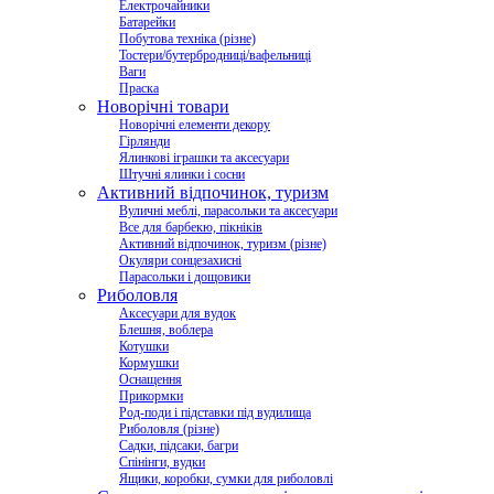
Електрочайники
Батарейки
Побутова техніка (різне)
Тостери/бутербродниці/вафельниці
Ваги
Праска
Новорічні товари
Новорічні елементи декору
Гірлянди
Ялинкові іграшки та аксесуари
Штучні ялинки і сосни
Активний відпочинок, туризм
Вуличні меблі, парасольки та аксесуари
Все для барбекю, пікніків
Активний відпочинок, туризм (різне)
Окуляри сонцезахисні
Парасольки і дощовики
Риболовля
Аксесуари для вудок
Блешня, воблера
Котушки
Кормушки
Оснащення
Прикормки
Род-поди і підставки під вудилища
Риболовля (різне)
Садки, підсаки, багри
Спінінги, вудки
Ящики, коробки, сумки для риболовлі