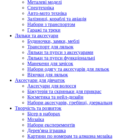
Металеві моделі
Спецтехніка
Авто-мото техніка
Залізниці, кораблі та авіація
Набори з транспортом
Гаражі та треки
Ляльки та аксесуари
Будиночки, замки, меблі
Транспорт для ляльок
Ляльки та пупси з аксесуарами
Ляльки та пупси функціональні
Манекени для зачісок
Набори одягу та аксесуарів для ляльок
Візочки для ляльок
Аксесуари для дівчаток
Аксесуари для волосся
Біжутерія та скриньки для прикрас
Косметика та нейл-дизайн
Набори аксесуарів, гребінці, дзеркальця
Творчість та розвиток
Бісер в наборах
Мозаїка
Набори експерементів
Дерев'яна іграшка
Картини по номерам та алмазна мозаїка