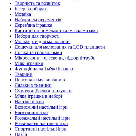
Творчість та розвиток
Бісер в наборах
Мозаїка
Набори експерементів
Дерев'яна іграшка
Картини по номерам та алмазна мозаїка
Набори для творчості
Мольберти для малювання
Дощечки для малювання та LCD планшети
Логіка та головоломки
Мікроскопи, телескопи, підзорні труби
М'які іграшки
Функціональні м'які іграшки
Тварини
Персонажі мультфільмів
Ляльки з тканини
Сумочки ,брелки, подушки
М'яка іграшка в наборі
Настільні ігри
Економічні настільні ігри
Електронні ігри
Розважальні настільні ігри
Розвиваючі настільні ігри
Спортивні настільні ігри
Пазли