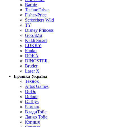
Barbie
TechnoDrive
Fisher-Price
Screechers Wild
TY
Disney Princess
GooJitZu
Kiddi Smart
LUKKY
Funko
DOKA
DINOSTER
Bruder
Laser X
Іграшка Україна
Технок
Artos Games
DoDo
Doloni
G-Toys
Бамсик
ВладиТойс
Данко Тойс
Копиця