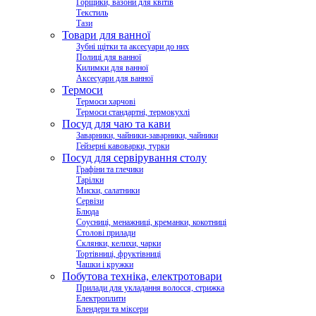
Горщики, вазони для квітів
Текстиль
Тази
Товари для ванної
Зубні щітки та аксесуари до них
Полиці для ванної
Килимки для ванної
Аксесуари для ванної
Термоси
Термоси харчові
Термоси стандартні, термокухлі
Посуд для чаю та кави
Заварники, чайники-заварники, чайники
Гейзерні кавоварки, турки
Посуд для сервірування столу
Графіни та глечики
Тарілки
Миски, салатники
Сервізи
Блюда
Соусниці, менажниці, креманки, кокотниці
Столові прилади
Склянки, келихи, чарки
Тортівниці, фруктівниці
Чашки і кружки
Побутова техніка, електротовари
Прилади для укладання волосся, стрижка
Електроплити
Блендери та міксери