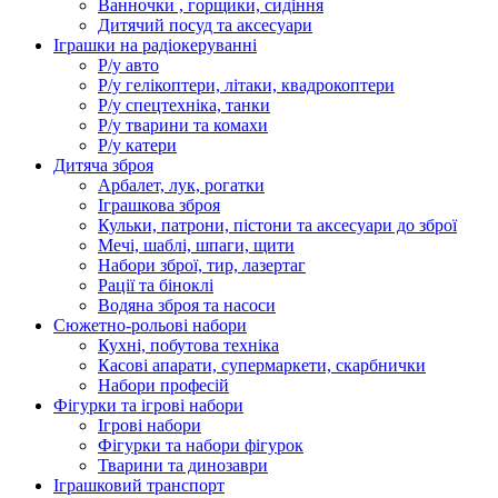
Ванночки , горщики, сидіння
Дитячий посуд та аксесуари
Іграшки на радіокеруванні
Р/у авто
Р/у гелікоптери, літаки, квадрокоптери
Р/у спецтехніка, танки
Р/у тварини та комахи
Р/у катери
Дитяча зброя
Арбалет, лук, рогатки
Іграшкова зброя
Кульки, патрони, пістони та аксесуари до зброї
Мечі, шаблі, шпаги, щити
Набори зброї, тир, лазертаг
Рації та біноклі
Водяна зброя та насоси
Сюжетно-рольові набори
Кухні, побутова техніка
Касові апарати, супермаркети, скарбнички
Набори професій
Фігурки та ігрові набори
Ігрові набори
Фігурки та набори фігурок
Тварини та динозаври
Іграшковий транспорт