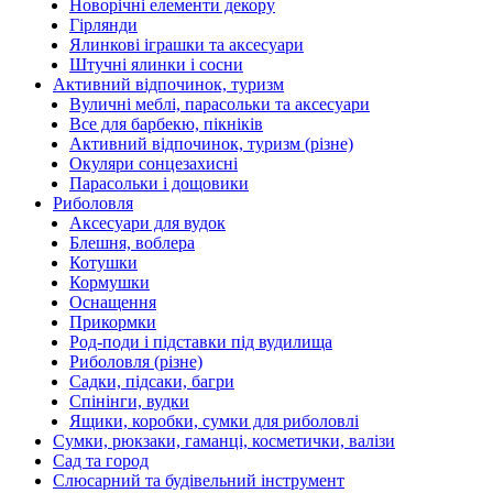
Новорічні елементи декору
Гірлянди
Ялинкові іграшки та аксесуари
Штучні ялинки і сосни
Активний відпочинок, туризм
Вуличні меблі, парасольки та аксесуари
Все для барбекю, пікніків
Активний відпочинок, туризм (різне)
Окуляри сонцезахисні
Парасольки і дощовики
Риболовля
Аксесуари для вудок
Блешня, воблера
Котушки
Кормушки
Оснащення
Прикормки
Род-поди і підставки під вудилища
Риболовля (різне)
Садки, підсаки, багри
Спінінги, вудки
Ящики, коробки, сумки для риболовлі
Сумки, рюкзаки, гаманці, косметички, валізи
Сад та город
Слюсарний та будівельний інструмент