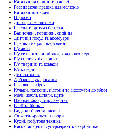
Каталки на палиці та канаті
Розвиваюча іграшка для малюків
Каталки-штовхачі
Підвіски
Догляд за малюками
Гігієна та дитяча безпека
Ванночки , горщики, сидіння
Дитячий посуд та аксесуари
Іграшки на радіокеруванні
Р/у авто
Р/у гелікоптери, літаки, квадрокоптери
Р/у спецтехніка, танки
Р/у тварини та комахи
Р/у катери
Дитяча зброя
Арбалет, лук, рогатки
Іграшкова зброя
Кульки, патрони, пістони та аксесуари до зброї
Мечі, шаблі, шпаги, щити
Набори зброї, тир, лазертаг
Рації та біноклі
Водяна зброя та насоси
Сюжетно-рольові набори
Кухні, побутова техніка
Касові апарати, супермаркети, скарбнички