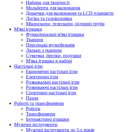
Набори для творчості
Мольберти для малювання
Дощечки для малювання та LCD планшети
Логіка та головоломки
Мікроскопи, телескопи, підзорні труби
М'які іграшки
Функціональні м'які іграшки
Тварини
Персонажі мультфільмів
Ляльки з тканини
Сумочки ,брелки, подушки
М'яка іграшка в наборі
Настільні ігри
Економічні настільні ігри
Електронні ігри
Розважальні настільні ігри
Розвиваючі настільні ігри
Спортивні настільні ігри
Пазли
Роботи та трансформери
Роботи
Трансформери
Інтерактивні іграшки
Музичні інструменти
Музичні інструменти до 3-х років