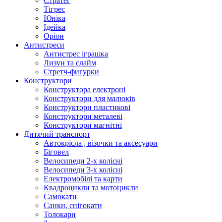
Стратег
Тігрес
Юніка
Ідейка
Оріон
Антистреси
Антистрес іграшка
Лизун та слайм
Стретч-фигурки
Конструктори
Конструктора електроні
Конструктори для малюків
Конструктори пластикові
Конструктори металеві
Конструктори магнітні
Дитячий транспорт
Автокрісла , візочки та аксесуари
Біговел
Велосипеди 2-х колісні
Велосипеди 3-х колісні
Електромобілі та карти
Квадроцикли та мотоцикли
Самокати
Санки, снігокати
Толокари