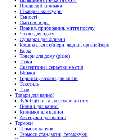
Ізоляційна стрічка та скотч
Придверні килимки
Швабри і аксесуари
Ємності
Сміттєві відра
Прання, прибирання, миття посуду
Чохли для одягу
Сушарки для білизни
Кошики, контейнери, ящики, органайзери
Відра
Товари для дому (різне)
Тачки
Скатертини і серветки на стіл
Вішаки
Горщики, вазони для квітів
Текстиль
Тази
Товари для ванної
Зубні щітки та аксесуари до них
Полиці для ванної
Килимки для ванної
Аксесуари для ванної
Термоси
Термоси харчові
Термоси стандартні, термокухлі