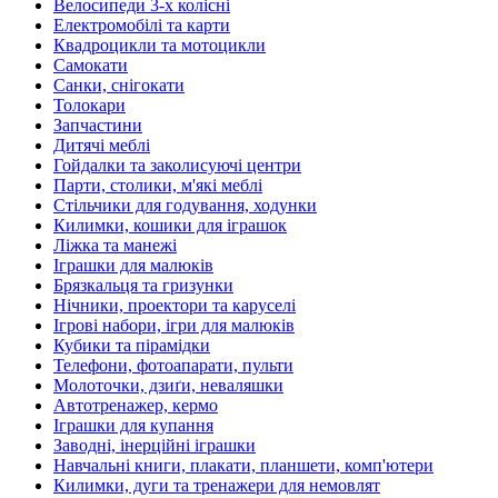
Велосипеди 3-х колісні
Електромобілі та карти
Квадроцикли та мотоцикли
Самокати
Санки, снігокати
Толокари
Запчастини
Дитячі меблі
Гойдалки та заколисуючі центри
Парти, столики, м'які меблі
Стільчики для годування, ходунки
Килимки, кошики для іграшок
Ліжка та манежі
Іграшки для малюків
Брязкальця та гризунки
Нічники, проектори та каруселі
Ігрові набори, ігри для малюків
Кубики та пірамідки
Телефони, фотоапарати, пульти
Молоточки, дзиґи, неваляшки
Автотренажер, кермо
Іграшки для купання
Заводні, інерційні іграшки
Навчальні книги, плакати, планшети, комп'ютери
Килимки, дуги та тренажери для немовлят