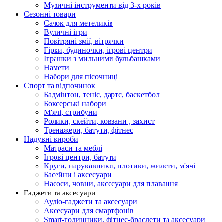
Музичні інструменти від 3-х років
Сезонні товари
Сачок для метеликів
Вуличні ігри
Повітряні змії, вітрячки
Гірки, будиночки, ігрові центри
Іграшки з мильними бульбашками
Намети
Набори для пісочниці
Спорт та відпочинок
Бадмінтон, теніс, дартс, баскетбол
Боксерські набори
М'ячі, стрибуни
Ролики, скейти, ковзани , захист
Тренажери, батути, фітнес
Надувні вироби
Матраси та меблі
Ігрові центри, батути
Круги, нарукавники, плотики, жилети, м'ячі
Басейни і аксесуари
Насоси, човни, аксесуари для плавання
Гаджети та аксесуари
Аудіо-гаджети та аксесуари
Аксесуари для смартфонів
Smart-годинники, фітнес-браслети та аксесуари