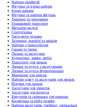
Набори професій
Фігурки та ігрові набори
Ігрові набори
Фігурки та набори фігурок
Тварини та динозаври
Іграшковий транспорт
Металеві моделі
Спецтехніка
Авто-мото техніка
Залізниці, кораблі та авіація
Набори з транспортом
Гаражі та треки
Ляльки та аксесуари
Будиночки, замки, меблі
Транспорт для ляльок
Ляльки та пупси з аксесуарами
Ляльки та пупси функціональні
Манекени для зачісок
Набори одягу та аксесуарів для ляльок
Візочки для ляльок
Аксесуари для дівчаток
Аксесуари для волосся
Біжутерія та скриньки для прикрас
Косметика та нейл-дизайн
Набори аксесуарів, гребінці, дзеркальця