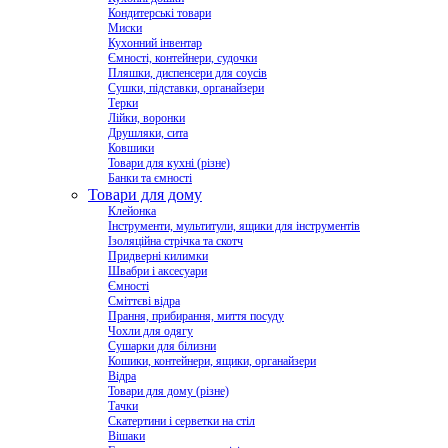
Кондитерські товари
Миски
Кухонний інвентар
Ємності, контейнери, судочки
Пляшки, диспенсери для соусів
Сушки, підставки, органайзери
Терки
Лійки, воронки
Друшляки, сита
Ковшики
Товари для кухні (різне)
Банки та ємності
Товари для дому
Клейонка
Інструменти, мультитули, ящики для інструментів
Ізоляційна стрічка та скотч
Придверні килимки
Швабри і аксесуари
Ємності
Сміттєві відра
Прання, прибирання, миття посуду
Чохли для одягу
Сушарки для білизни
Кошики, контейнери, ящики, органайзери
Відра
Товари для дому (різне)
Тачки
Скатертини і серветки на стіл
Вішаки