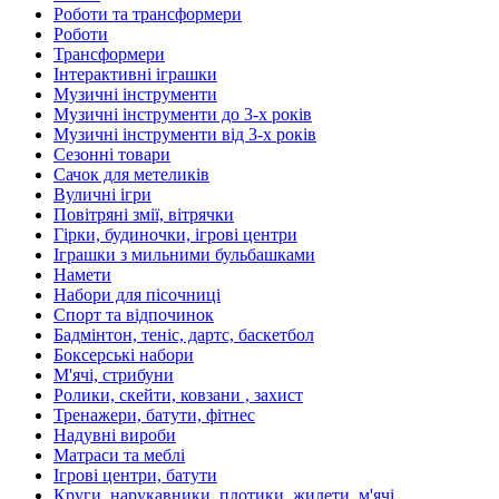
Роботи та трансформери
Роботи
Трансформери
Інтерактивні іграшки
Музичні інструменти
Музичні інструменти до 3-х років
Музичні інструменти від 3-х років
Сезонні товари
Сачок для метеликів
Вуличні ігри
Повітряні змії, вітрячки
Гірки, будиночки, ігрові центри
Іграшки з мильними бульбашками
Намети
Набори для пісочниці
Спорт та відпочинок
Бадмінтон, теніс, дартс, баскетбол
Боксерські набори
М'ячі, стрибуни
Ролики, скейти, ковзани , захист
Тренажери, батути, фітнес
Надувні вироби
Матраси та меблі
Ігрові центри, батути
Круги, нарукавники, плотики, жилети, м'ячі