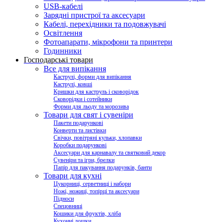
USB-кабелі
Зарядні пристрої та аксесуари
Кабелі, перехідники та подовжувачі
Освітлення
Фотоапарати, мікрофони та принтери
Годинники
Господарські товари
Все для випікання
Каструлі, форми для випікання
Каструлі, ковші
Кришки для каструль і сковорідок
Сковорідки і сотейники
Форми для льоду та морозива
Товари для свят і сувеніри
Пакети подарункові
Конверти та листівки
Свічки, повітряні кульки, хлопавки
Коробки подарункові
Аксесуари для карнавалу та святковий декор
Сувеніри та ігри, брелки
Папір для пакування подарунків, банти
Товари для кухні
Цукорниці, серветниці і набори
Ножі, ножиці, топірці та аксесуари
Підноси
Спецовниці
Кошики для фруктів, хліба
Кухонні дошки