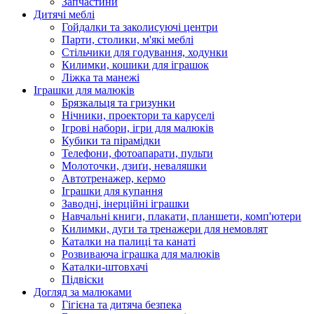
Запчастини
Дитячі меблі
Гойдалки та заколисуючі центри
Парти, столики, м'які меблі
Стільчики для годування, ходунки
Килимки, кошики для іграшок
Ліжка та манежі
Іграшки для малюків
Брязкальця та гризунки
Нічники, проектори та каруселі
Ігрові набори, ігри для малюків
Кубики та пірамідки
Телефони, фотоапарати, пульти
Молоточки, дзиґи, неваляшки
Автотренажер, кермо
Іграшки для купання
Заводні, інерційні іграшки
Навчальні книги, плакати, планшети, комп'ютери
Килимки, дуги та тренажери для немовлят
Каталки на палиці та канаті
Розвиваюча іграшка для малюків
Каталки-штовхачі
Підвіски
Догляд за малюками
Гігієна та дитяча безпека