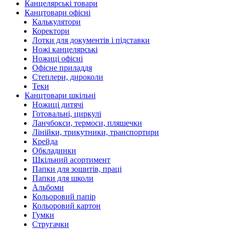
Канцелярські товари
Канцтовари офісні
Калькулятори
Коректори
Лотки для документів і підставки
Ножі канцелярські
Ножиці офісні
Офісне приладдя
Степлери, дироколи
Теки
Канцтовари шкільні
Ножиці дитячі
Готовальні, циркулі
Ланчбокси, термоси, пляшечки
Лінійки, трикутники, транспортири
Крейда
Обкладинки
Шкільний асортимент
Папки для зошитів, праці
Папки для школи
Альбоми
Кольоровий папір
Кольоровий картон
Гумки
Стругачки