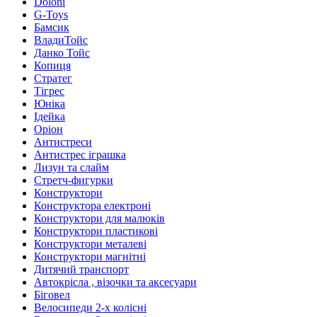
Doloni
G-Toys
Бамсик
ВладиТойс
Данко Тойс
Копиця
Стратег
Тігрес
Юніка
Ідейка
Оріон
Антистреси
Антистрес іграшка
Лизун та слайм
Стретч-фигурки
Конструктори
Конструктора електроні
Конструктори для малюків
Конструктори пластикові
Конструктори металеві
Конструктори магнітні
Дитячий транспорт
Автокрісла , візочки та аксесуари
Біговел
Велосипеди 2-х колісні