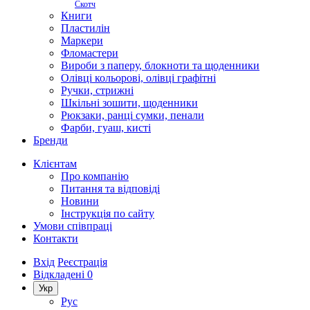
Скотч
Книги
Пластилін
Маркери
Фломастери
Вироби з паперу, блокноти та щоденники
Олівці кольорові, олівці графітні
Ручки, стрижні
Шкільні зошити, щоденники
Рюкзаки, ранці сумки, пенали
Фарби, гуаш, кисті
Бренди
Клієнтам
Про компанію
Питання та відповіді
Новини
Інструкція по сайту
Умови співпраці
Контакти
Вхід
Реєстрація
Відкладені
0
Укр
Рус