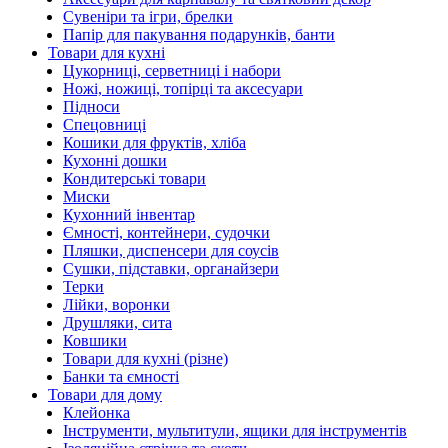
Сувеніри та ігри, брелки
Папір для пакування подарунків, банти
Товари для кухні
Цукорниці, серветниці і набори
Ножі, ножиці, топірці та аксесуари
Підноси
Спецовниці
Кошики для фруктів, хліба
Кухонні дошки
Кондитерські товари
Миски
Кухонний інвентар
Ємності, контейнери, судочки
Пляшки, диспенсери для соусів
Сушки, підставки, органайзери
Терки
Лійки, воронки
Друшляки, сита
Ковшики
Товари для кухні (різне)
Банки та ємності
Товари для дому
Клейонка
Інструменти, мультитули, ящики для інструментів