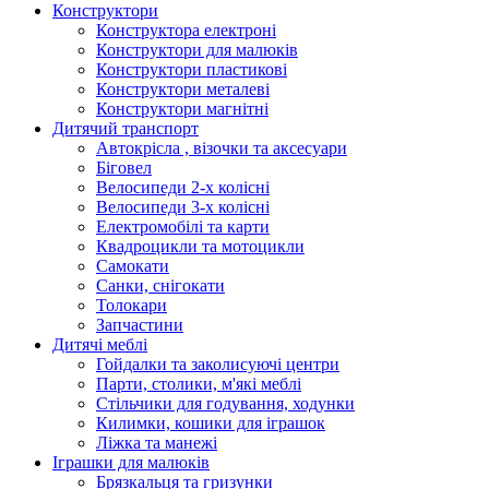
Конструктори
Конструктора електроні
Конструктори для малюків
Конструктори пластикові
Конструктори металеві
Конструктори магнітні
Дитячий транспорт
Автокрісла , візочки та аксесуари
Біговел
Велосипеди 2-х колісні
Велосипеди 3-х колісні
Електромобілі та карти
Квадроцикли та мотоцикли
Самокати
Санки, снігокати
Толокари
Запчастини
Дитячі меблі
Гойдалки та заколисуючі центри
Парти, столики, м'які меблі
Стільчики для годування, ходунки
Килимки, кошики для іграшок
Ліжка та манежі
Іграшки для малюків
Брязкальця та гризунки