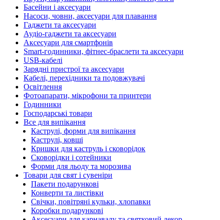
Басейни і аксесуари
Насоси, човни, аксесуари для плавання
Гаджети та аксесуари
Аудіо-гаджети та аксесуари
Аксесуари для смартфонів
Smart-годинники, фітнес-браслети та аксесуари
USB-кабелі
Зарядні пристрої та аксесуари
Кабелі, перехідники та подовжувачі
Освітлення
Фотоапарати, мікрофони та принтери
Годинники
Господарські товари
Все для випікання
Каструлі, форми для випікання
Каструлі, ковші
Кришки для каструль і сковорідок
Сковорідки і сотейники
Форми для льоду та морозива
Товари для свят і сувеніри
Пакети подарункові
Конверти та листівки
Свічки, повітряні кульки, хлопавки
Коробки подарункові
Аксесуари для карнавалу та святковий декор