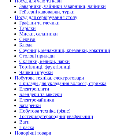
Посуд для чаю та кави
Заварники, чайники-заварники, чайники
Гейзерні кавоварки, турки
Посуд для сервірування столу
Графіни та глечики
Тарілки
Миски, салатники
Сервізи
Блюда
Соусниці, менажниці, креманки, кокотниці
Столові прилади
Склянки, келихи, чарки
Тортівниці, фруктівниці
Чашки і кружки
Побутова техніка, електротовари
Прилади для укладання волосся, стрижка
Електроплити
Блендери та міксери
Електрочайники
Батарейки
Побутова техніка (різне)
Тостери/бутербродниці/вафельниці
Ваги
Праска
Новорічні товари