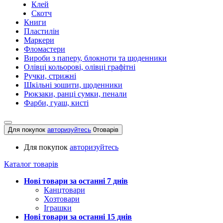
Клей
Скотч
Книги
Пластилін
Маркери
Фломастери
Вироби з паперу, блокноти та щоденники
Олівці кольорові, олівці графітні
Ручки, стрижні
Шкільні зошити, щоденники
Рюкзаки, ранці сумки, пенали
Фарби, гуаш, кисті
Для покупок
авторизуйтесь
0
товарів
Для покупок
авторизуйтесь
Каталог товарів
Нові товари за останнi 7 днiв
Канцтовари
Хозтовари
Іграшки
Нові товари за останнi 15 днiв