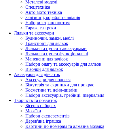
Металеві моделі
Спецтехніка
Авто-мото техніка
Залізниці, кораблі та авіація
Набори з транспортом
Гаражі та треки
Ляльки та аксесуари
Будиночки, замки, меблі
Транспорт для ляльок
Ляльки та пупси з аксесуарами
Ляльки та пупси функціональні
Манекени для зачісок
Набори одягу та аксесуарів для ляльок
Візочки для ляльок
Аксесуари для дівчаток
Аксесуари для волосся
Біжутерія та скриньки для прикрас
Косметика та нейл-дизайн
Набори аксесуарів, гребінці, дзеркальця
Творчість та розвиток
Бісер в наборах
Мозаїка
Набори експерементів
Дерев'яна іграшка
Картини по номерам та алмазна мозаїка