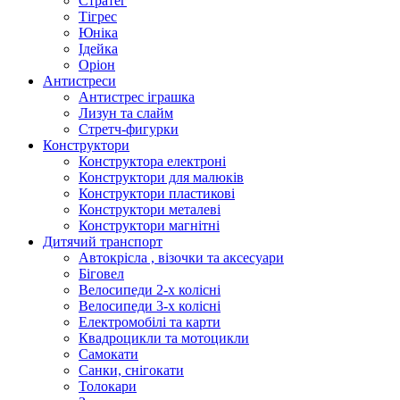
Стратег
Тігрес
Юніка
Ідейка
Оріон
Антистреси
Антистрес іграшка
Лизун та слайм
Стретч-фигурки
Конструктори
Конструктора електроні
Конструктори для малюків
Конструктори пластикові
Конструктори металеві
Конструктори магнітні
Дитячий транспорт
Автокрісла , візочки та аксесуари
Біговел
Велосипеди 2-х колісні
Велосипеди 3-х колісні
Електромобілі та карти
Квадроцикли та мотоцикли
Самокати
Санки, снігокати
Толокари