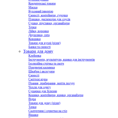
Кондитерські товари
Миски
Кухонний інвентар
Ємності, контейнери, судочки
Пляшки, диспенсери для соусів
Сушки, підставки, органайзери
Терки
Лійки, воронки
Друшляки, сита
Ковшики
Товари для кухні (різне)
Банки та ємності
Товари для дому
Клейонка
Інструменти, мультитули, ящики для інструментів
Ізоляційна стрічка та скотч
Придверні килимки
Швабри і аксесуари
Ємності
Сміттєві відра
Прання, прибирання, миття посуду
Чохли для одягу
Сушарки для білизни
Кошики, контейнери, ящики, органайзери
Відра
Товари для дому (різне)
Тачки
Скатертини і серветки на стіл
Вішаки