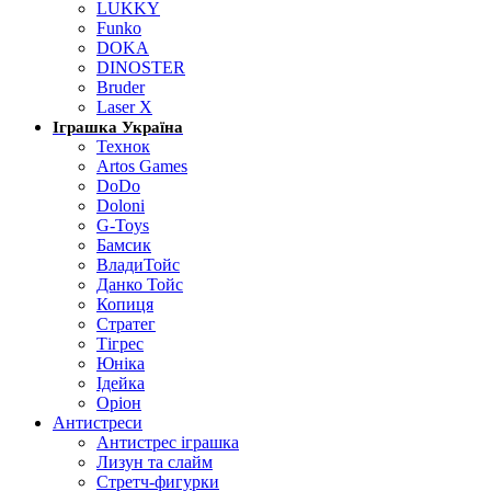
LUKKY
Funko
DOKA
DINOSTER
Bruder
Laser X
Іграшка Україна
Технок
Artos Games
DoDo
Doloni
G-Toys
Бамсик
ВладиТойс
Данко Тойс
Копиця
Стратег
Тігрес
Юніка
Ідейка
Оріон
Антистреси
Антистрес іграшка
Лизун та слайм
Стретч-фигурки