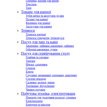
Горщики, вазони для квітів
Текстиль
Тази
Товари для ванної
Зубні щітки та аксесуари до них
Полиці для ванної
Килимки для ванної
Аксесуари для ванної
Термоси
Термоси харчові
Термоси стандартні, термокухлі
Посуд для чаю та кави
Заварники, чайники-заварники, чайники
Гейзерні кавоварки, турки
Посуд для сервірування столу
Графіни та глечики
Тарілки
Миски, салатники
Сервізи
Блюда
Соусниці, менажниці, креманки, кокотниці
Столові прилади
Склянки, келихи, чарки
Тортівниці, фруктівниці
Чашки і кружки
Побутова техніка, електротовари
Прилади для укладання волосся, стрижка
Електроплити
Блендери та міксери