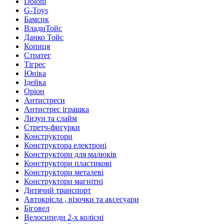
Doloni
G-Toys
Бамсик
ВладиТойс
Данко Тойс
Копиця
Стратег
Тігрес
Юніка
Ідейка
Оріон
Антистреси
Антистрес іграшка
Лизун та слайм
Стретч-фигурки
Конструктори
Конструктора електроні
Конструктори для малюків
Конструктори пластикові
Конструктори металеві
Конструктори магнітні
Дитячий транспорт
Автокрісла , візочки та аксесуари
Біговел
Велосипеди 2-х колісні