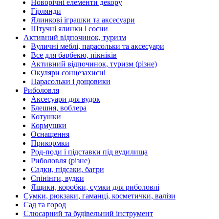
Новорічні елементи декору
Гірлянди
Ялинкові іграшки та аксесуари
Штучні ялинки і сосни
Активний відпочинок, туризм
Вуличні меблі, парасольки та аксесуари
Все для барбекю, пікніків
Активний відпочинок, туризм (різне)
Окуляри сонцезахисні
Парасольки і дощовики
Риболовля
Аксесуари для вудок
Блешня, воблера
Котушки
Кормушки
Оснащення
Прикормки
Род-поди і підставки під вудилища
Риболовля (різне)
Садки, підсаки, багри
Спінінги, вудки
Ящики, коробки, сумки для риболовлі
Сумки, рюкзаки, гаманці, косметички, валізи
Сад та город
Слюсарний та будівельний інструмент