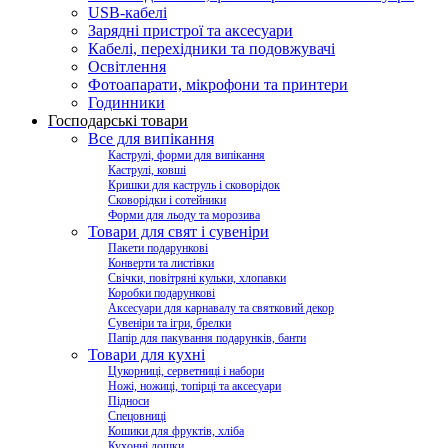
USB-кабелі
Зарядні пристрої та аксесуари
Кабелі, перехідники та подовжувачі
Освітлення
Фотоапарати, мікрофони та принтери
Годинники
Господарські товари
Все для випікання
Каструлі, форми для випікання
Каструлі, ковші
Кришки для каструль і сковорідок
Сковорідки і сотейники
Форми для льоду та морозива
Товари для свят і сувеніри
Пакети подарункові
Конверти та листівки
Свічки, повітряні кульки, хлопавки
Коробки подарункові
Аксесуари для карнавалу та святковий декор
Сувеніри та ігри, брелки
Папір для пакування подарунків, банти
Товари для кухні
Цукорниці, серветниці і набори
Ножі, ножиці, топірці та аксесуари
Підноси
Спецовниці
Кошики для фруктів, хліба
Кухонні дошки