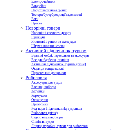
Електрочайники
Батарейки
Побутова техніка (різне)
Тостери/бутербродниці/вафельниці
Ваги
Праска
Новорічні товари
Новорічні елементи декору
Гірлянди
Ялинкові іграшки та аксесуари
Штучні ялинки і сосни
Активний відпочинок, туризм
Вуличні меблі, парасольки та аксесуари
Все для барбекю, пікніків
Активний відпочинок, туризм (різне)
Окуляри сонцезахисні
Парасольки і дощовики
Риболовля
Аксесуари для вудок
Блешня, воблера
Котушки
Кормушки
Оснащення
Прикормки
Род-поди і підставки під вудилища
Риболовля (різне)
Садки, підсаки, багри
Спінінги, вудки
Ящики, коробки, сумки для риболовлі