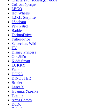
СПЕЦПРОПОЗИЦІЯ -90%
Світові бренди
LEGO
Hot Wheels
L.O.L. Surprise
#Sbabam
Paw Patrol
Barbie
TechnoDrive
Fisher-Price
Screechers Wild
TY
Disney Princess
GooJitZu
Kiddi Smart
LUKKY
Funko
DOKA
DINOSTER
Bruder
Laser X
Іграшка Україна
Технок
Artos Games
DoDo