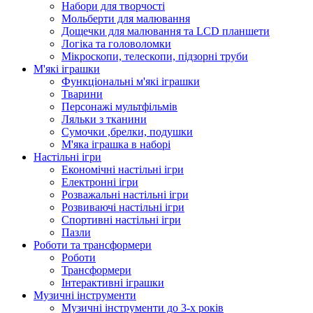
Набори для творчості
Мольберти для малювання
Дощечки для малювання та LCD планшети
Логіка та головоломки
Мікроскопи, телескопи, підзорні труби
М'які іграшки
Функціональні м'які іграшки
Тварини
Персонажі мультфільмів
Ляльки з тканини
Сумочки ,брелки, подушки
М'яка іграшка в наборі
Настільні ігри
Економічні настільні ігри
Електронні ігри
Розважальні настільні ігри
Розвиваючі настільні ігри
Спортивні настільні ігри
Пазли
Роботи та трансформери
Роботи
Трансформери
Інтерактивні іграшки
Музичні інструменти
Музичні інструменти до 3-х років