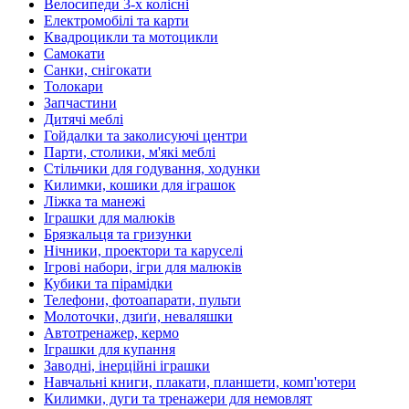
Велосипеди 3-х колісні
Електромобілі та карти
Квадроцикли та мотоцикли
Самокати
Санки, снігокати
Толокари
Запчастини
Дитячі меблі
Гойдалки та заколисуючі центри
Парти, столики, м'які меблі
Стільчики для годування, ходунки
Килимки, кошики для іграшок
Ліжка та манежі
Іграшки для малюків
Брязкальця та гризунки
Нічники, проектори та каруселі
Ігрові набори, ігри для малюків
Кубики та пірамідки
Телефони, фотоапарати, пульти
Молоточки, дзиґи, неваляшки
Автотренажер, кермо
Іграшки для купання
Заводні, інерційні іграшки
Навчальні книги, плакати, планшети, комп'ютери
Килимки, дуги та тренажери для немовлят