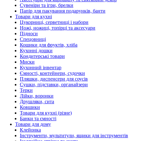
Сувеніри та ігри, брелки
Папір для пакування подарунків, банти
Товари для кухні
Цукорниці, серветниці і набори
Ножі, ножиці, топірці та аксесуари
Підноси
Спецовниці
Кошики для фруктів, хліба
Кухонні дошки
Кондитерські товари
Миски
Кухонний інвентар
Ємності, контейнери, судочки
Пляшки, диспенсери для соусів
Сушки, підставки, органайзери
Терки
Лійки, воронки
Друшляки, сита
Ковшики
Товари для кухні (різне)
Банки та ємності
Товари для дому
Клейонка
Інструменти, мультитули, ящики для інструментів