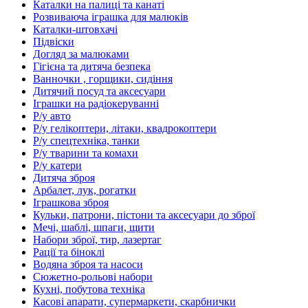
Каталки на палиці та канаті
Розвиваюча іграшка для малюків
Каталки-штовхачі
Підвіски
Догляд за малюками
Гігієна та дитяча безпека
Ванночки , горщики, сидіння
Дитячий посуд та аксесуари
Іграшки на радіокеруванні
Р/у авто
Р/у гелікоптери, літаки, квадрокоптери
Р/у спецтехніка, танки
Р/у тварини та комахи
Р/у катери
Дитяча зброя
Арбалет, лук, рогатки
Іграшкова зброя
Кульки, патрони, пістони та аксесуари до зброї
Мечі, шаблі, шпаги, щити
Набори зброї, тир, лазертаг
Рації та біноклі
Водяна зброя та насоси
Сюжетно-рольові набори
Кухні, побутова техніка
Касові апарати, супермаркети, скарбнички