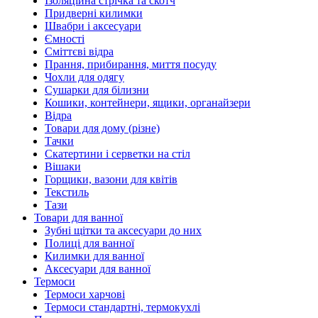
Ізоляційна стрічка та скотч
Придверні килимки
Швабри і аксесуари
Ємності
Сміттєві відра
Прання, прибирання, миття посуду
Чохли для одягу
Сушарки для білизни
Кошики, контейнери, ящики, органайзери
Відра
Товари для дому (різне)
Тачки
Скатертини і серветки на стіл
Вішаки
Горщики, вазони для квітів
Текстиль
Тази
Товари для ванної
Зубні щітки та аксесуари до них
Полиці для ванної
Килимки для ванної
Аксесуари для ванної
Термоси
Термоси харчові
Термоси стандартні, термокухлі