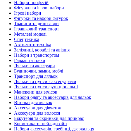
Набори професій
Фігурки та ігрові набори
Ігрові набори
Фігурки та набори фігурок
Тварини та динозаври
Іграшковий транспорт
Металеві моделі
Спецтехніка
Авто-мото техніка
Залізниці, кораблі та авіація
Набори з транспортом
Гаражі та треки
Ляльки та аксесуари
Будиночки, замки, меблі
Транспорт для ляльок
Ляльки та пупси з аксесуарами
Ляльки та пупси функціональні
Манекени для зачісок
Набори одягу та аксесуарів для ляльок
Візочки для ляльок
Аксесуари для дівчаток
Аксесуари для волосся
Біжутерія та скриньки для прикрас
Косметика та нейл-дизайн
Набори аксесуарів, гребінці, дзеркальця