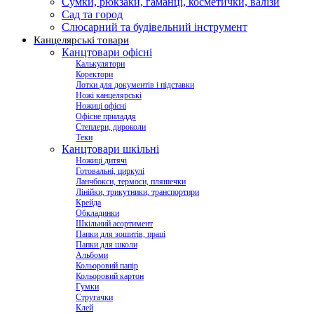
Сумки, рюкзаки, гаманці, косметички, валізи
Сад та город
Слюсарний та будівельний інструмент
Канцелярські товари
Канцтовари офісні
Калькулятори
Коректори
Лотки для документів і підставки
Ножі канцелярські
Ножиці офісні
Офісне приладдя
Степлери, дироколи
Теки
Канцтовари шкільні
Ножиці дитячі
Готовальні, циркулі
Ланчбокси, термоси, пляшечки
Лінійки, трикутники, транспортири
Крейда
Обкладинки
Шкільний асортимент
Папки для зошитів, праці
Папки для школи
Альбоми
Кольоровий папір
Кольоровий картон
Гумки
Стругачки
Клей