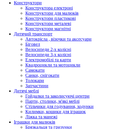
Конструктори
Конструктора електроні
Конструктори для малюків
Конструктори пластикові
Конструктори металеві
Конструктори магнітні
Дитячий транспорт
Автокрісла , візочки та аксесуари
Біговел
Велосипеди 2-х колісні
Велосипеди 3-х колісні
Електромобілі та карти
Квадроцикли та мотоцикли
Самокати
Санки, снігокати
Толокари
Запчастини
Дитячі меблі
Гойдалки та заколисуючі центри
Парти, столики, м'які меблі
Стільчики для годування, ходунки
Килимки, кошики для іграшок
Ліжка та манежі
Іграшки для малюків
Брязкальця та гризунки