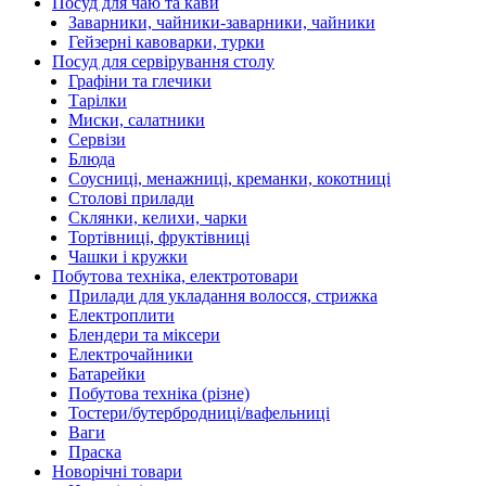
Посуд для чаю та кави
Заварники, чайники-заварники, чайники
Гейзерні кавоварки, турки
Посуд для сервірування столу
Графіни та глечики
Тарілки
Миски, салатники
Сервізи
Блюда
Соусниці, менажниці, креманки, кокотниці
Столові прилади
Склянки, келихи, чарки
Тортівниці, фруктівниці
Чашки і кружки
Побутова техніка, електротовари
Прилади для укладання волосся, стрижка
Електроплити
Блендери та міксери
Електрочайники
Батарейки
Побутова техніка (різне)
Тостери/бутербродниці/вафельниці
Ваги
Праска
Новорічні товари