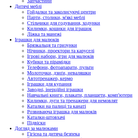
Запчастини
Дитячі меблі
Гойдалки та заколисуючі центри
Парти, столики, м'які меблі
Стільчики для годування, ходунки
Килимки, кошики для іграшок
Ліжка та манежі
Іграшки для малюків
Брязкальця та гризунки
Нічники, проектори та каруселі
Ігрові набори, ігри для малюків
Кубики та пірамідки
Телефони, фотоапарати, пульти
Молоточки, дзиґи, неваляшки
Автотренажер, кермо
Іграшки для купання
Заводні, інерційні іграшки
Навчальні книги, плакати, планшети, комп'ютери
Килимки, дуги та тренажери для немовлят
Каталки на палиці та канаті
Розвиваюча іграшка для малюків
Каталки-штовхачі
Підвіски
Догляд за малюками
Гігієна та дитяча безпека