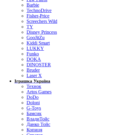
Barbie
TechnoDrive
Fisher-Price
Screechers Wild
TY
Disney Princess
GooJitZu
Kiddi Smart
LUKKY
Funko
DOKA
DINOSTER
Bruder
Laser X
Іграшка Україна
Технок
Artos Games
DoDo
Doloni
G-Toys
Бамсик
ВладиТойс
Данко Тойс
Копиця