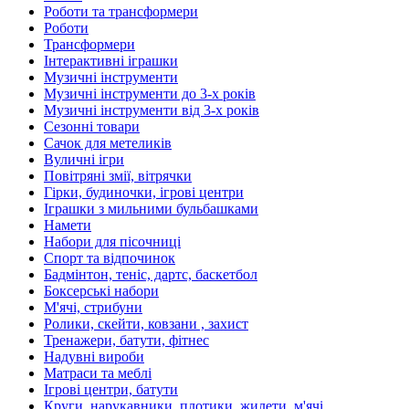
Роботи та трансформери
Роботи
Трансформери
Інтерактивні іграшки
Музичні інструменти
Музичні інструменти до 3-х років
Музичні інструменти від 3-х років
Сезонні товари
Сачок для метеликів
Вуличні ігри
Повітряні змії, вітрячки
Гірки, будиночки, ігрові центри
Іграшки з мильними бульбашками
Намети
Набори для пісочниці
Спорт та відпочинок
Бадмінтон, теніс, дартс, баскетбол
Боксерські набори
М'ячі, стрибуни
Ролики, скейти, ковзани , захист
Тренажери, батути, фітнес
Надувні вироби
Матраси та меблі
Ігрові центри, батути
Круги, нарукавники, плотики, жилети, м'ячі