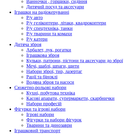
Ванночки , горщики, сидіння
Дитячий посуд та аксесуари
Іграшки на радіокеруванні
Р/у авто
Р/у гелікоптери, літаки, квадрокоптери
Р/у спецтехніка, танки
Р/у тварини та комахи
Р/у катери
Дитяча зброя
Арбалет, лук, рогатки
Іграшкова зброя
Кульки, патрони, пістони та аксесуари до зброї
Мечі, шаблі, шпаги, щити
Набори зброї, тир, лазертаг
Рації та біноклі
Водяна зброя та насоси
Сюжетно-рольові набори
Кухні, побутова техніка
Касові апарати, супермаркети, скарбнички
Набори професій
Фігурки та ігрові набори
Ігрові набори
Фігурки та набори фігурок
Тварини та динозаври
Іграшковий транспорт