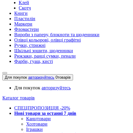
Клей
Скотч
Книги
Пластилін
Маркери
Фломастери
Вироби з паперу, блокноти та щоденники
Олівці кольорові, олівці графітні
Ручки, стрижні
Шкільні зошити, щоденники
Рюкзаки, ранці сумки, пенали
Фарби, гуаш, кисті
Для покупок
авторизуйтесь
0
товарів
Для покупок
авторизуйтесь
Каталог товарів
СПЕЦПРОПОЗИЦІЯ -20%
Нові товари за останнi 7 днiв
Канцтовари
Хозтовари
Іграшки