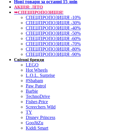
Нові товари за останнi 15 днiв
АКЦІЯ: ЛІТО
➥СПЕЦПРОПОЗИЦІЯ!
СПЕЦПРОПОЗИЦІЯ -10%
СПЕЦПРОПОЗИЦІЯ -30%
СПЕЦПРОПОЗИЦІЯ -40%
СПЕЦПРОПОЗИЦІЯ -50%
СПЕЦПРОПОЗИЦІЯ -60%
СПЕЦПРОПОЗИЦІЯ -70%
СПЕЦПРОПОЗИЦІЯ -80%
СПЕЦПРОПОЗИЦІЯ -90%
Світові бренди
LEGO
Hot Wheels
L.O.L. Surprise
#Sbabam
Paw Patrol
Barbie
TechnoDrive
Fisher-Price
Screechers Wild
TY
Disney Princess
GooJitZu
Kiddi Smart