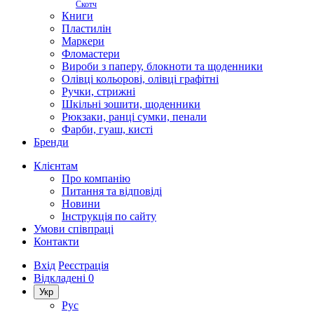
Скотч
Книги
Пластилін
Маркери
Фломастери
Вироби з паперу, блокноти та щоденники
Олівці кольорові, олівці графітні
Ручки, стрижні
Шкільні зошити, щоденники
Рюкзаки, ранці сумки, пенали
Фарби, гуаш, кисті
Бренди
Клієнтам
Про компанію
Питання та відповіді
Новини
Інструкція по сайту
Умови співпраці
Контакти
Вхід
Реєстрація
Відкладені
0
Укр
Рус