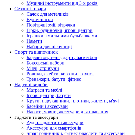
Музичні інструменти від 3-х років
Сезонні товари
Сачок для метеликів
Вуличні ігри
Повітряні змії, вітрячки
Гірки, будиночки, ігрові центри
Іграшки з мильними бульбашками
Намети
Набори для пісочниці
Спорт та відпочинок
Бадмінтон, теніс, дартс, баскетбол
Боксерські набори
М'ячі, стрибуни
Ролики, скейти, ковзани , захист
Тренажери, батути, фітнес
Надувні вироби
Матраси та меблі
Ігрові центри, батути
Круги, нарукавники, плотики, жилети, м'ячі
Басейни і аксесуари
Насоси, човни, аксесуари для плавання
Гаджети та аксесуари
Аудіо-гаджети та аксесуари
Аксесуари для смартфонів
Smart-годинники, фітнес-браслети та аксесуари