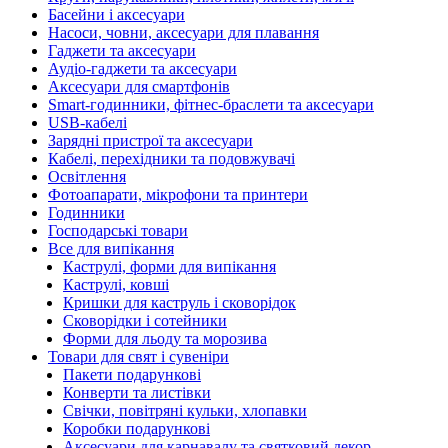
Басейни і аксесуари
Насоси, човни, аксесуари для плавання
Гаджети та аксесуари
Аудіо-гаджети та аксесуари
Аксесуари для смартфонів
Smart-годинники, фітнес-браслети та аксесуари
USB-кабелі
Зарядні пристрої та аксесуари
Кабелі, перехідники та подовжувачі
Освітлення
Фотоапарати, мікрофони та принтери
Годинники
Господарські товари
Все для випікання
Каструлі, форми для випікання
Каструлі, ковші
Кришки для каструль і сковорідок
Сковорідки і сотейники
Форми для льоду та морозива
Товари для свят і сувеніри
Пакети подарункові
Конверти та листівки
Свічки, повітряні кульки, хлопавки
Коробки подарункові
Аксесуари для карнавалу та святковий декор