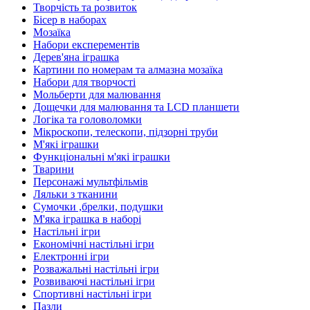
Творчість та розвиток
Бісер в наборах
Мозаїка
Набори експерементів
Дерев'яна іграшка
Картини по номерам та алмазна мозаїка
Набори для творчості
Мольберти для малювання
Дощечки для малювання та LCD планшети
Логіка та головоломки
Мікроскопи, телескопи, підзорні труби
М'які іграшки
Функціональні м'які іграшки
Тварини
Персонажі мультфільмів
Ляльки з тканини
Сумочки ,брелки, подушки
М'яка іграшка в наборі
Настільні ігри
Економічні настільні ігри
Електронні ігри
Розважальні настільні ігри
Розвиваючі настільні ігри
Спортивні настільні ігри
Пазли