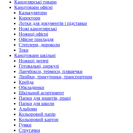
Канцелярські товари
Канцтовари офісні
Калькулятори
Коректори
Лотки для документів і підставки
Ножі канцелярські
Ножиці офісні
Офісне приладдя
Степлери, дироколи
Теки
Канцтовари шкільні
Ножиці дитячі
Готовальні, циркулі
Ланчбокси, термоси, пляшечки
Лінійки, трикутники, транспортири
Крейда
Обкладинки
Шкільний асортимент
Папки для зошитів, праці
Папки для школи
Альбоми
Кольоровий папір
Кольоровий картон
Гумки
Стругачки