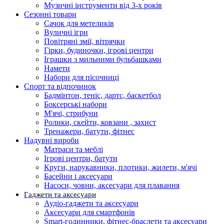
Музичні інструменти від 3-х років
Сезонні товари
Сачок для метеликів
Вуличні ігри
Повітряні змії, вітрячки
Гірки, будиночки, ігрові центри
Іграшки з мильними бульбашками
Намети
Набори для пісочниці
Спорт та відпочинок
Бадмінтон, теніс, дартс, баскетбол
Боксерські набори
М'ячі, стрибуни
Ролики, скейти, ковзани , захист
Тренажери, батути, фітнес
Надувні вироби
Матраси та меблі
Ігрові центри, батути
Круги, нарукавники, плотики, жилети, м'ячі
Басейни і аксесуари
Насоси, човни, аксесуари для плавання
Гаджети та аксесуари
Аудіо-гаджети та аксесуари
Аксесуари для смартфонів
Smart-годинники, фітнес-браслети та аксесуари