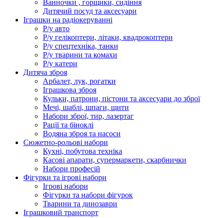
Ванночки , горщики, сидіння
Дитячий посуд та аксесуари
Іграшки на радіокеруванні
Р/у авто
Р/у гелікоптери, літаки, квадрокоптери
Р/у спецтехніка, танки
Р/у тварини та комахи
Р/у катери
Дитяча зброя
Арбалет, лук, рогатки
Іграшкова зброя
Кульки, патрони, пістони та аксесуари до зброї
Мечі, шаблі, шпаги, щити
Набори зброї, тир, лазертаг
Рації та біноклі
Водяна зброя та насоси
Сюжетно-рольові набори
Кухні, побутова техніка
Касові апарати, супермаркети, скарбнички
Набори професій
Фігурки та ігрові набори
Ігрові набори
Фігурки та набори фігурок
Тварини та динозаври
Іграшковий транспорт