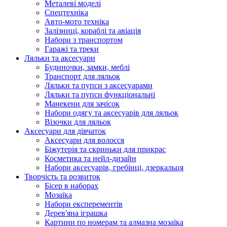
Металеві моделі
Спецтехніка
Авто-мото техніка
Залізниці, кораблі та авіація
Набори з транспортом
Гаражі та треки
Ляльки та аксесуари
Будиночки, замки, меблі
Транспорт для ляльок
Ляльки та пупси з аксесуарами
Ляльки та пупси функціональні
Манекени для зачісок
Набори одягу та аксесуарів для ляльок
Візочки для ляльок
Аксесуари для дівчаток
Аксесуари для волосся
Біжутерія та скриньки для прикрас
Косметика та нейл-дизайн
Набори аксесуарів, гребінці, дзеркальця
Творчість та розвиток
Бісер в наборах
Мозаїка
Набори експерементів
Дерев'яна іграшка
Картини по номерам та алмазна мозаїка