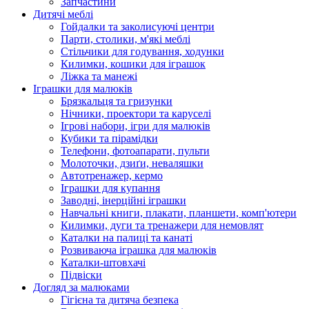
Запчастини
Дитячі меблі
Гойдалки та заколисуючі центри
Парти, столики, м'які меблі
Стільчики для годування, ходунки
Килимки, кошики для іграшок
Ліжка та манежі
Іграшки для малюків
Брязкальця та гризунки
Нічники, проектори та каруселі
Ігрові набори, ігри для малюків
Кубики та пірамідки
Телефони, фотоапарати, пульти
Молоточки, дзиґи, неваляшки
Автотренажер, кермо
Іграшки для купання
Заводні, інерційні іграшки
Навчальні книги, плакати, планшети, комп'ютери
Килимки, дуги та тренажери для немовлят
Каталки на палиці та канаті
Розвиваюча іграшка для малюків
Каталки-штовхачі
Підвіски
Догляд за малюками
Гігієна та дитяча безпека