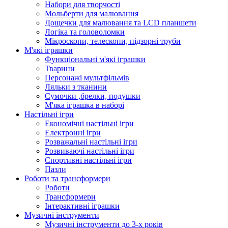
Набори для творчості
Мольберти для малювання
Дощечки для малювання та LCD планшети
Логіка та головоломки
Мікроскопи, телескопи, підзорні труби
М'які іграшки
Функціональні м'які іграшки
Тварини
Персонажі мультфільмів
Ляльки з тканини
Сумочки ,брелки, подушки
М'яка іграшка в наборі
Настільні ігри
Економічні настільні ігри
Електронні ігри
Розважальні настільні ігри
Розвиваючі настільні ігри
Спортивні настільні ігри
Пазли
Роботи та трансформери
Роботи
Трансформери
Інтерактивні іграшки
Музичні інструменти
Музичні інструменти до 3-х років