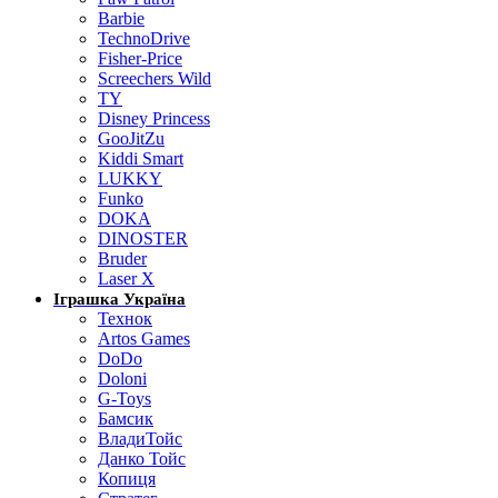
Barbie
TechnoDrive
Fisher-Price
Screechers Wild
TY
Disney Princess
GooJitZu
Kiddi Smart
LUKKY
Funko
DOKA
DINOSTER
Bruder
Laser X
Іграшка Україна
Технок
Artos Games
DoDo
Doloni
G-Toys
Бамсик
ВладиТойс
Данко Тойс
Копиця