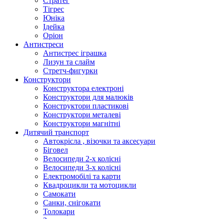
Стратег
Тігрес
Юніка
Ідейка
Оріон
Антистреси
Антистрес іграшка
Лизун та слайм
Стретч-фигурки
Конструктори
Конструктора електроні
Конструктори для малюків
Конструктори пластикові
Конструктори металеві
Конструктори магнітні
Дитячий транспорт
Автокрісла , візочки та аксесуари
Біговел
Велосипеди 2-х колісні
Велосипеди 3-х колісні
Електромобілі та карти
Квадроцикли та мотоцикли
Самокати
Санки, снігокати
Толокари