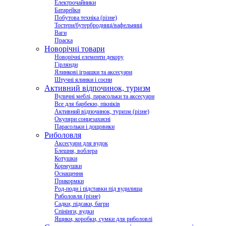
Електрочайники
Батарейки
Побутова техніка (різне)
Тостери/бутербродниці/вафельниці
Ваги
Праска
Новорічні товари
Новорічні елементи декору
Гірлянди
Ялинкові іграшки та аксесуари
Штучні ялинки і сосни
Активний відпочинок, туризм
Вуличні меблі, парасольки та аксесуари
Все для барбекю, пікніків
Активний відпочинок, туризм (різне)
Окуляри сонцезахисні
Парасольки і дощовики
Риболовля
Аксесуари для вудок
Блешня, воблера
Котушки
Кормушки
Оснащення
Прикормки
Род-поди і підставки під вудилища
Риболовля (різне)
Садки, підсаки, багри
Спінінги, вудки
Ящики, коробки, сумки для риболовлі