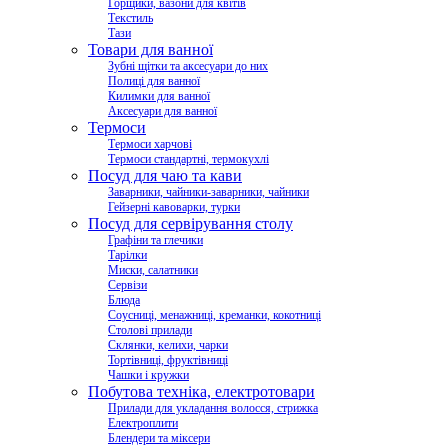
Горщики, вазони для квітів
Текстиль
Тази
Товари для ванної
Зубні щітки та аксесуари до них
Полиці для ванної
Килимки для ванної
Аксесуари для ванної
Термоси
Термоси харчові
Термоси стандартні, термокухлі
Посуд для чаю та кави
Заварники, чайники-заварники, чайники
Гейзерні кавоварки, турки
Посуд для сервірування столу
Графіни та глечики
Тарілки
Миски, салатники
Сервізи
Блюда
Соусниці, менажниці, креманки, кокотниці
Столові прилади
Склянки, келихи, чарки
Тортівниці, фруктівниці
Чашки і кружки
Побутова техніка, електротовари
Прилади для укладання волосся, стрижка
Електроплити
Блендери та міксери