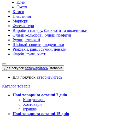
Клей
Скотч
Книги
Пластилін
Маркери
Фломастери
Вироби з паперу, блокноти та щоденники
Олівці кольорові, олівці графітні
Ручки, стрижні
Шкільні зошити, щоденники
Рюкзаки, ранці сумки, пенали
Фарби, гуаш, кисті
Для покупок
авторизуйтесь
0
товарів
Для покупок
авторизуйтесь
Каталог товарів
Нові товари за останнi 7 днiв
Канцтовари
Хозтовари
Іграшки
Нові товари за останнi 15 днiв