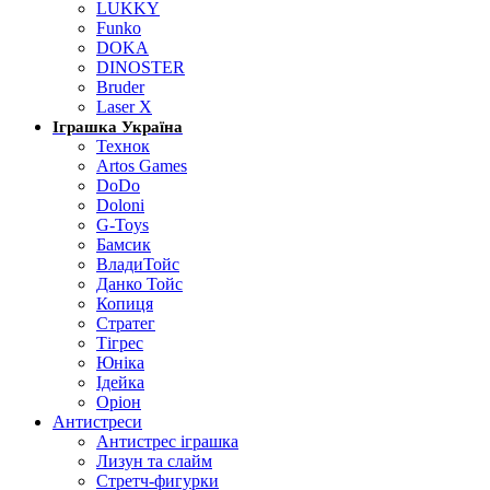
LUKKY
Funko
DOKA
DINOSTER
Bruder
Laser X
Іграшка Україна
Технок
Artos Games
DoDo
Doloni
G-Toys
Бамсик
ВладиТойс
Данко Тойс
Копиця
Стратег
Тігрес
Юніка
Ідейка
Оріон
Антистреси
Антистрес іграшка
Лизун та слайм
Стретч-фигурки