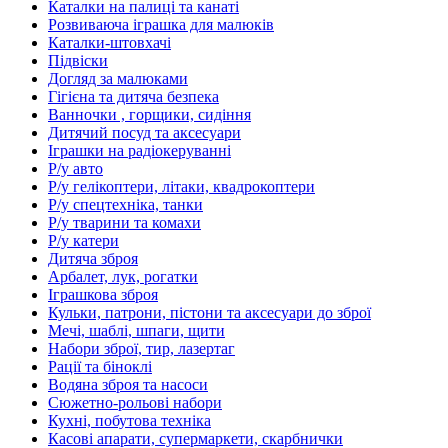
Каталки на палиці та канаті
Розвиваюча іграшка для малюків
Каталки-штовхачі
Підвіски
Догляд за малюками
Гігієна та дитяча безпека
Ванночки , горщики, сидіння
Дитячий посуд та аксесуари
Іграшки на радіокеруванні
Р/у авто
Р/у гелікоптери, літаки, квадрокоптери
Р/у спецтехніка, танки
Р/у тварини та комахи
Р/у катери
Дитяча зброя
Арбалет, лук, рогатки
Іграшкова зброя
Кульки, патрони, пістони та аксесуари до зброї
Мечі, шаблі, шпаги, щити
Набори зброї, тир, лазертаг
Рації та біноклі
Водяна зброя та насоси
Сюжетно-рольові набори
Кухні, побутова техніка
Касові апарати, супермаркети, скарбнички