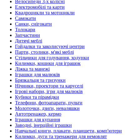
Велосипеди 3-х колісні
Електромобілі та карти
Квадроцикли та мотоцикли
Самокати
Санки, снігокати
Толокари
Запчастини
Дитячі меблі
Гойдалки та заколисуючі центри
Парти, столики, м'які меблі
Стільчики для годування, ходунки
Килимки, кошики для іграшок
Ліжка та манежі
Іграшки для малюків
Брязкальця та гризунки
Нічники, проектори та каруселі
Ігрові набори, ігри для малюків
Кубики та пірамідки
Телефони, фотоапарати, пульти
Молоточки, дзиґи, неваляшки
Автотренажер, кермо
Іграшки для купання
Заводні, інерційні іграшки
Навчальні книги, плакати, планшети, комп'ютери
Килимки, дуги та тренажери для немовлят