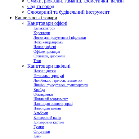
Сумки, рюкзаки, гаманці, косметички, валізи
Сад та город
Слюсарний та будівельний інструмент
Канцелярські товари
Канцтовари офісні
Калькулятори
Коректори
Лотки для документів і підставки
Ножі канцелярські
Ножиці офісні
Офісне приладдя
Степлери, дироколи
Теки
Канцтовари шкільні
Ножиці дитячі
Готовальні, циркулі
Ланчбокси, термоси, пляшечки
Лінійки, трикутники, транспортири
Крейда
Обкладинки
Шкільний асортимент
Папки для зошитів, праці
Папки для школи
Альбоми
Кольоровий папір
Кольоровий картон
Гумки
Стругачки
Клей