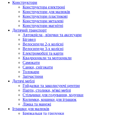
Конструктори
Конструктора електроні
Конструктори для малюків
Конструктори пластикові
Конструктори металеві
Конструктори магнітні
Дитячий транспорт
Автокрісла , візочки та аксесуари
Біговел
Велосипеди 2-х колісні
Велосипеди 3-х колісні
Електромобілі та карти
Квадроцикли та мотоцикли
Самокати
Санки, снігокати
Толокари
Запчастини
Дитячі меблі
Гойдалки та заколисуючі центри
Парти, столики, м'які меблі
Стільчики для годування, ходунки
Килимки, кошики для іграшок
Ліжка та манежі
Іграшки для малюків
Брязкальця та гризунки