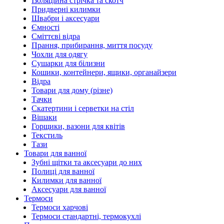
Ізоляційна стрічка та скотч
Придверні килимки
Швабри і аксесуари
Ємності
Сміттєві відра
Прання, прибирання, миття посуду
Чохли для одягу
Сушарки для білизни
Кошики, контейнери, ящики, органайзери
Відра
Товари для дому (різне)
Тачки
Скатертини і серветки на стіл
Вішаки
Горщики, вазони для квітів
Текстиль
Тази
Товари для ванної
Зубні щітки та аксесуари до них
Полиці для ванної
Килимки для ванної
Аксесуари для ванної
Термоси
Термоси харчові
Термоси стандартні, термокухлі