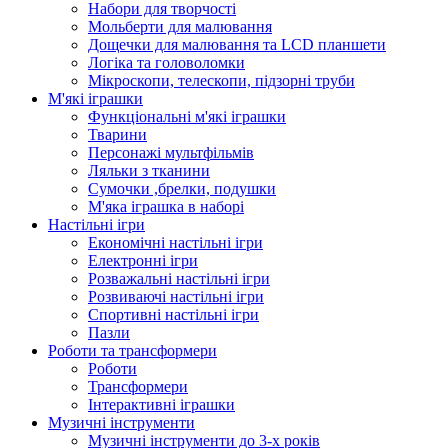
Набори для творчості
Мольберти для малювання
Дощечки для малювання та LCD планшети
Логіка та головоломки
Мікроскопи, телескопи, підзорні труби
М'які іграшки
Функціональні м'які іграшки
Тварини
Персонажі мультфільмів
Ляльки з тканини
Сумочки ,брелки, подушки
М'яка іграшка в наборі
Настільні ігри
Економічні настільні ігри
Електронні ігри
Розважальні настільні ігри
Розвиваючі настільні ігри
Спортивні настільні ігри
Пазли
Роботи та трансформери
Роботи
Трансформери
Інтерактивні іграшки
Музичні інструменти
Музичні інструменти до 3-х років