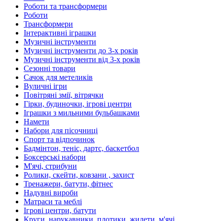
Роботи та трансформери
Роботи
Трансформери
Інтерактивні іграшки
Музичні інструменти
Музичні інструменти до 3-х років
Музичні інструменти від 3-х років
Сезонні товари
Сачок для метеликів
Вуличні ігри
Повітряні змії, вітрячки
Гірки, будиночки, ігрові центри
Іграшки з мильними бульбашками
Намети
Набори для пісочниці
Спорт та відпочинок
Бадмінтон, теніс, дартс, баскетбол
Боксерські набори
М'ячі, стрибуни
Ролики, скейти, ковзани , захист
Тренажери, батути, фітнес
Надувні вироби
Матраси та меблі
Ігрові центри, батути
Круги, нарукавники, плотики, жилети, м'ячі