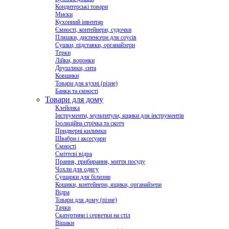
Кондитерські товари
Миски
Кухонний інвентар
Ємності, контейнери, судочки
Пляшки, диспенсери для соусів
Сушки, підставки, органайзери
Терки
Лійки, воронки
Друшляки, сита
Ковшики
Товари для кухні (різне)
Банки та ємності
Товари для дому
Клейонка
Інструменти, мультитули, ящики для інструментів
Ізоляційна стрічка та скотч
Придверні килимки
Швабри і аксесуари
Ємності
Сміттєві відра
Прання, прибирання, миття посуду
Чохли для одягу
Сушарки для білизни
Кошики, контейнери, ящики, органайзери
Відра
Товари для дому (різне)
Тачки
Скатертини і серветки на стіл
Вішаки