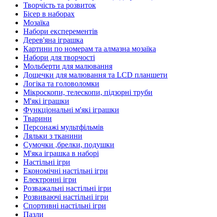
Творчість та розвиток
Бісер в наборах
Мозаїка
Набори експерементів
Дерев'яна іграшка
Картини по номерам та алмазна мозаїка
Набори для творчості
Мольберти для малювання
Дощечки для малювання та LCD планшети
Логіка та головоломки
Мікроскопи, телескопи, підзорні труби
М'які іграшки
Функціональні м'які іграшки
Тварини
Персонажі мультфільмів
Ляльки з тканини
Сумочки ,брелки, подушки
М'яка іграшка в наборі
Настільні ігри
Економічні настільні ігри
Електронні ігри
Розважальні настільні ігри
Розвиваючі настільні ігри
Спортивні настільні ігри
Пазли