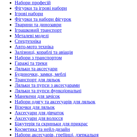
Набори професій
Фігурки та ігрові набори
Ігрові набори
Фігурки та набори фігурок
Тварини та динозаври
Іграшковий транспорт
Металеві моделі
Спецтехніка
Авто-мото техніка
Залізниці, кораблі та авіація
Набори з транспортом
Гаражі та треки
Ляльки та аксесуари
Будиночки, замки, меблі
Транспорт для ляльок
Ляльки та пупси з аксесуарами
Ляльки та пупси функціональні
Манекени для зачісок
Набори одягу та аксесуарів для ляльок
Візочки для ляльок
Аксесуари для дівчаток
Аксесуари для волосся
Біжутерія та скриньки для прикрас
Косметика та нейл-дизайн
Набори аксесуарів, гребінці, дзеркальця