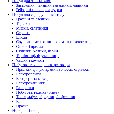
Посуд для чаю та кави
Заварники, чайники-заварники, чайники
Гейзерні кавоварки, турки
Посуд для сервірування столу
Графіни та глечики
Тарілки
Миски, салатники
Сервізи
Блюда
Соусниці, менажниці, креманки, кокотниці
Столові прилади
Склянки, келихи, чарки
Тортівниці, фруктівниці
Чашки і кружки
Побутова техніка, електротовари
Прилади для укладання волосся, стрижка
Електроплити
Блендери та міксери
Електрочайники
Батарейки
Побутова техніка (різне)
Тостери/бутербродниці/вафельниці
Ваги
Праска
Новорічні товари