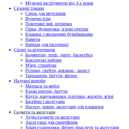
Музичні інструменти від 3-х років
Сезонні товари
Сачок для метеликів
Вуличні ігри
Повітряні змії, вітрячки
Гірки, будиночки, ігрові центри
Іграшки з мильними бульбашками
Намети
Набори для пісочниці
Спорт та відпочинок
Бадмінтон, теніс, дартс, баскетбол
Боксерські набори
М'ячі, стрибуни
Ролики, скейти, ковзани , захист
Тренажери, батути, фітнес
Надувні вироби
Матраси та меблі
Ігрові центри, батути
Круги, нарукавники, плотики, жилети, м'ячі
Басейни і аксесуари
Насоси, човни, аксесуари для плавання
Гаджети та аксесуари
Аудіо-гаджети та аксесуари
Аксесуари для смартфонів
Smart-годинники, фітнес-браслети та аксесуари