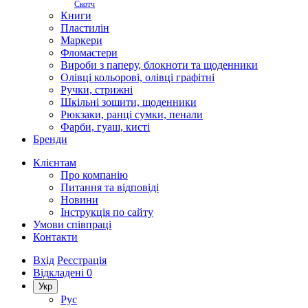
Скотч
Книги
Пластилін
Маркери
Фломастери
Вироби з паперу, блокноти та щоденники
Олівці кольорові, олівці графітні
Ручки, стрижні
Шкільні зошити, щоденники
Рюкзаки, ранці сумки, пенали
Фарби, гуаш, кисті
Бренди
Клієнтам
Про компанію
Питання та відповіді
Новини
Інструкція по сайту
Умови співпраці
Контакти
Вхід
Реєстрація
Відкладені
0
Укр
Рус