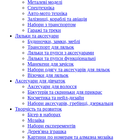
Металеві моделі
Спецтехніка
Авто-мото техніка
Залізниці, кораблі та авіація
Набори з транспортом
Гаражі та треки
Ляльки та аксесуари
Будиночки, замки, меблі
Транспорт для ляльок
Ляльки та пупси з аксесуарами
Ляльки та пупси функціональні
Манекени для зачісок
Набори одягу та аксесуарів для ляльок
Візочки для ляльок
Аксесуари для дівчаток
Аксесуари для волосся
Біжутерія та скриньки для прикрас
Косметика та нейл-дизайн
Набори аксесуарів, гребінці, дзеркальця
Творчість та розвиток
Бісер в наборах
Мозаїка
Набори експерементів
Дерев'яна іграшка
Картини по номерам та алмазна мозаїка