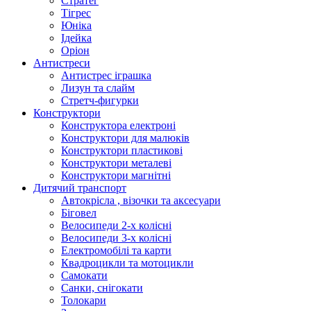
Стратег
Тігрес
Юніка
Ідейка
Оріон
Антистреси
Антистрес іграшка
Лизун та слайм
Стретч-фигурки
Конструктори
Конструктора електроні
Конструктори для малюків
Конструктори пластикові
Конструктори металеві
Конструктори магнітні
Дитячий транспорт
Автокрісла , візочки та аксесуари
Біговел
Велосипеди 2-х колісні
Велосипеди 3-х колісні
Електромобілі та карти
Квадроцикли та мотоцикли
Самокати
Санки, снігокати
Толокари