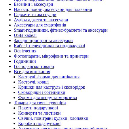
Басейни і аксесуари
Насоси, човни, аксесуари для плавання
Гаджети та аксесуари
Аудіо-гаджети та аксесуари
Аксесуари для смартфонів
Smart-годинники, фітнес-браслети та аксесуари
USB-кабелі
Зарядні пристрої та аксесуари
Кабелі, перехідники та подовжувачі
Освітлення
Фотоапарати, мікрофони та принтери
Годинники
Господарські товари
Все для випікання
Каструлі, форми для випікання
Каструлі, ковші
Кришки для каструль і сковорідок
Сковорідки і сотейники
Форми для льоду та морозива
Товари для свят і сувеніри
Пакети подарункові
Конверти та листівки
Свічки, повітряні кульки, хлопавки
Коробки подарункові
Аксесуари для карнавалу та святковий декор