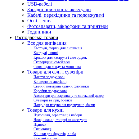
USB-кабелі
Зарядні пристрої та аксесуари
Кабелі, перехідники та подовжувачі
Освітлення
Фотоапарати, мікрофони та принтери
Годинники
Господарські товари
Все для випікання
Каструлі, форми для випікання
Каструлі, ковші
Кришки для каструль і сковорідок
Сковорідки і сотейники
Форми для льоду та морозива
Товари для свят і сувеніри
Пакети подарункові
Конверти та листівки
Свічки, повітряні кульки, хлопавки
Коробки подарункові
Аксесуари для карнавалу та святковий декор
Сувеніри та ігри, брелки
Папір для пакування подарунків, банти
Товари для кухні
Цукорниці, серветниці і набори
Ножі, ножиці, топірці та аксесуари
Підноси
Спецовниці
Кошики для фруктів, хліба
Кухонні дошки