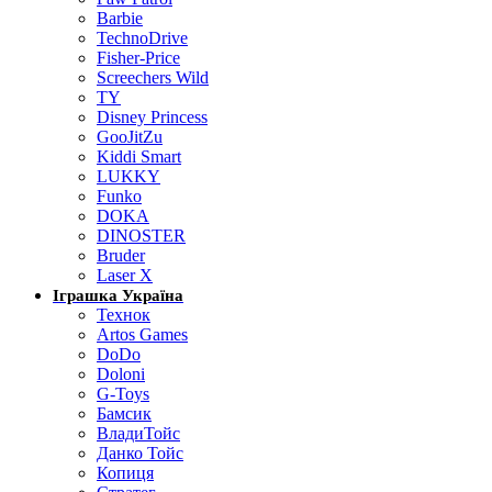
Barbie
TechnoDrive
Fisher-Price
Screechers Wild
TY
Disney Princess
GooJitZu
Kiddi Smart
LUKKY
Funko
DOKA
DINOSTER
Bruder
Laser X
Іграшка Україна
Технок
Artos Games
DoDo
Doloni
G-Toys
Бамсик
ВладиТойс
Данко Тойс
Копиця