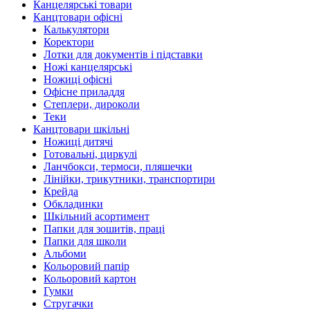
Канцелярські товари
Канцтовари офісні
Калькулятори
Коректори
Лотки для документів і підставки
Ножі канцелярські
Ножиці офісні
Офісне приладдя
Степлери, дироколи
Теки
Канцтовари шкільні
Ножиці дитячі
Готовальні, циркулі
Ланчбокси, термоси, пляшечки
Лінійки, трикутники, транспортири
Крейда
Обкладинки
Шкільний асортимент
Папки для зошитів, праці
Папки для школи
Альбоми
Кольоровий папір
Кольоровий картон
Гумки
Стругачки