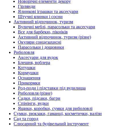
Новорічні елементи декору
Гірлянди
Ялинкові іграшки та аксесуари
Штучні ялинки і сосни
Активний відпочинок, туризм
Вуличні меблі, парасольки та аксесуари
Все для барбекю, пікніків
Активний відпочинок, туризм (різне)
Окуляри сонцезахисні
Парасольки і дощовики
Риболовля
Аксесуари для вудок
Блешня, воблера
Котушки
Кормушки
Оснащення
Прикормки
Род-поди і підставки під вудилища
Риболовля (різне)
Садки, підсаки, багри
Спінінги, вудки
Ящики, коробки, сумки для риболовлі
Сумки, рюкзаки, гаманці, косметички, валізи
Сад та город
Слюсарний та будівельний інструмент