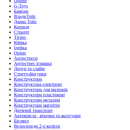
Doloni
G-Toys
Бамсик
ВладиТойс
Данко Тойс
Копиця
Стратег
Тігрес
Юніка
Ідейка
Оріон
Антистреси
Антистрес іграшка
Лизун та слайм
Стретч-фигурки
Конструктори
Конструктора електроні
Конструктори для малюків
Конструктори пластикові
Конструктори металеві
Конструктори магнітні
Дитячий транспорт
Автокрісла , візочки та аксесуари
Біговел
Велосипеди 2-х колісні