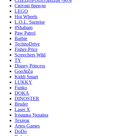
СПЕЦПРОПОЗИЦІЯ -90%
Світові бренди
LEGO
Hot Wheels
L.O.L. Surprise
#Sbabam
Paw Patrol
Barbie
TechnoDrive
Fisher-Price
Screechers Wild
TY
Disney Princess
GooJitZu
Kiddi Smart
LUKKY
Funko
DOKA
DINOSTER
Bruder
Laser X
Іграшка Україна
Технок
Artos Games
DoDo