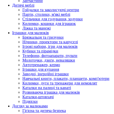
Запчастини
Дитячі меблі
Гойдалки та заколисуючі центри
Парти, столики, м'які меблі
Стільчики для годування, ходунки
Килимки, кошики для іграшок
Ліжка та манежі
Іграшки для малюків
Брязкальця та гризунки
Нічники, проектори та каруселі
Ігрові набори, ігри для малюків
Кубики та пірамідки
Телефони, фотоапарати, пульти
Молоточки, дзиґи, неваляшки
Автотренажер, кермо
Іграшки для купання
Заводні, інерційні іграшки
Навчальні книги, плакати, планшети, комп'ютери
Килимки, дуги та тренажери для немовлят
Каталки на палиці та канаті
Розвиваюча іграшка для малюків
Каталки-штовхачі
Підвіски
Догляд за малюками
Гігієна та дитяча безпека