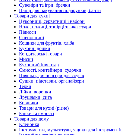
Сувеніри та ігри, брелки
Папір для пакування подарунків, банти
Товари для кухні
Цукорниці, серветниці і набори
Ножі, ножиці, топірці та аксесуари
Підноси
Спецовниці
Кошики для фруктів, хліба
Кухонні дошки
Кондитерські товари
Миски
Кухонний інвентар
Ємності, контейнери, судочки
Пляшки, диспенсери для соусів
Сушки, підставки, органайзери
Терки
Лійки, воронки
Друшляки, сита
Ковшики
Товари для кухні (різне)
Банки та ємності
Товари для дому
Клейонка
Інструменти, мультитули, ящики для інструментів