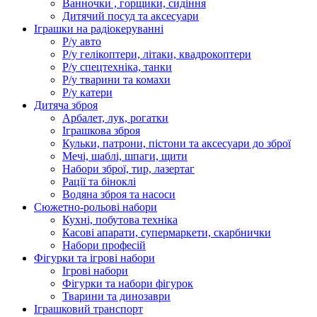
Ванночки , горщики, сидіння
Дитячий посуд та аксесуари
Іграшки на радіокеруванні
Р/у авто
Р/у гелікоптери, літаки, квадрокоптери
Р/у спецтехніка, танки
Р/у тварини та комахи
Р/у катери
Дитяча зброя
Арбалет, лук, рогатки
Іграшкова зброя
Кульки, патрони, пістони та аксесуари до зброї
Мечі, шаблі, шпаги, щити
Набори зброї, тир, лазертаг
Рації та біноклі
Водяна зброя та насоси
Сюжетно-рольові набори
Кухні, побутова техніка
Касові апарати, супермаркети, скарбнички
Набори професій
Фігурки та ігрові набори
Ігрові набори
Фігурки та набори фігурок
Тварини та динозаври
Іграшковий транспорт