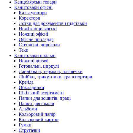
Канцелярські товари
Канцтовари офісні
Калькулятори
Коректори
Лотки для документів і підставки
Ножі канцелярські
Ножиці офісні
Офісне приладдя
Степлери, дироколи
Теки
Канцтовари шкільні
Ножиці дитячі
Готовальні, циркулі
Ланчбокси, термоси, пляшечки
Лінійки, трикутники, транспортири
Крейда
Обкладинки
Шкільний асортимент
Папки для зошитів, праці
Папки для школи
Альбоми
Кольоровий папір
Кольоровий картон
Гумки
Стругачки