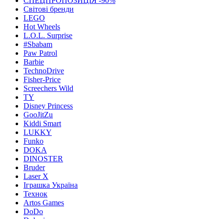
СПЕЦПРОПОЗИЦІЯ -90%
Світові бренди
LEGO
Hot Wheels
L.O.L. Surprise
#Sbabam
Paw Patrol
Barbie
TechnoDrive
Fisher-Price
Screechers Wild
TY
Disney Princess
GooJitZu
Kiddi Smart
LUKKY
Funko
DOKA
DINOSTER
Bruder
Laser X
Іграшка Україна
Технок
Artos Games
DoDo