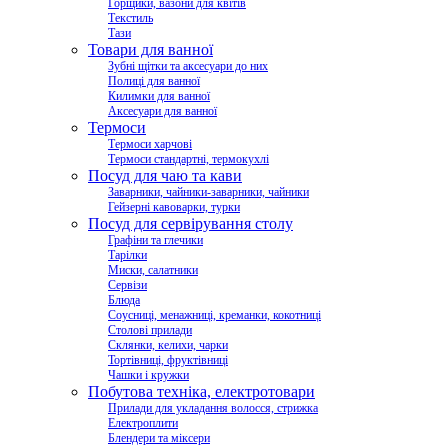
Горщики, вазони для квітів
Текстиль
Тази
Товари для ванної
Зубні щітки та аксесуари до них
Полиці для ванної
Килимки для ванної
Аксесуари для ванної
Термоси
Термоси харчові
Термоси стандартні, термокухлі
Посуд для чаю та кави
Заварники, чайники-заварники, чайники
Гейзерні кавоварки, турки
Посуд для сервірування столу
Графіни та глечики
Тарілки
Миски, салатники
Сервізи
Блюда
Соусниці, менажниці, креманки, кокотниці
Столові прилади
Склянки, келихи, чарки
Тортівниці, фруктівниці
Чашки і кружки
Побутова техніка, електротовари
Прилади для укладання волосся, стрижка
Електроплити
Блендери та міксери