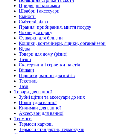
Ізоляційна стрічка та скотч
Придверні килимки
Швабри і аксесуари
Ємності
Сміттєві відра
Прання, прибирання, миття посуду
Чохли для одягу
Сушарки для білизни
Кошики, контейнери, ящики, органайзери
Відра
Товари для дому (різне)
Тачки
Скатертини і серветки на стіл
Вішаки
Горщики, вазони для квітів
Текстиль
Тази
Товари для ванної
Зубні щітки та аксесуари до них
Полиці для ванної
Килимки для ванної
Аксесуари для ванної
Термоси
Термоси харчові
Термоси стандартні, термокухлі