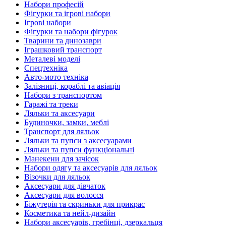
Набори професій
Фігурки та ігрові набори
Ігрові набори
Фігурки та набори фігурок
Тварини та динозаври
Іграшковий транспорт
Металеві моделі
Спецтехніка
Авто-мото техніка
Залізниці, кораблі та авіація
Набори з транспортом
Гаражі та треки
Ляльки та аксесуари
Будиночки, замки, меблі
Транспорт для ляльок
Ляльки та пупси з аксесуарами
Ляльки та пупси функціональні
Манекени для зачісок
Набори одягу та аксесуарів для ляльок
Візочки для ляльок
Аксесуари для дівчаток
Аксесуари для волосся
Біжутерія та скриньки для прикрас
Косметика та нейл-дизайн
Набори аксесуарів, гребінці, дзеркальця