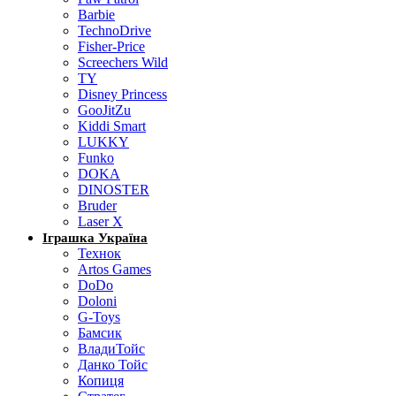
Barbie
TechnoDrive
Fisher-Price
Screechers Wild
TY
Disney Princess
GooJitZu
Kiddi Smart
LUKKY
Funko
DOKA
DINOSTER
Bruder
Laser X
Іграшка Україна
Технок
Artos Games
DoDo
Doloni
G-Toys
Бамсик
ВладиТойс
Данко Тойс
Копиця