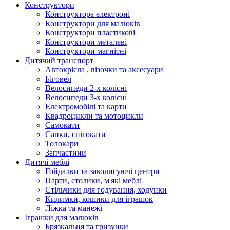
Конструктори
Конструктора електроні
Конструктори для малюків
Конструктори пластикові
Конструктори металеві
Конструктори магнітні
Дитячий транспорт
Автокрісла , візочки та аксесуари
Біговел
Велосипеди 2-х колісні
Велосипеди 3-х колісні
Електромобілі та карти
Квадроцикли та мотоцикли
Самокати
Санки, снігокати
Толокари
Запчастини
Дитячі меблі
Гойдалки та заколисуючі центри
Парти, столики, м'які меблі
Стільчики для годування, ходунки
Килимки, кошики для іграшок
Ліжка та манежі
Іграшки для малюків
Брязкальця та гризунки