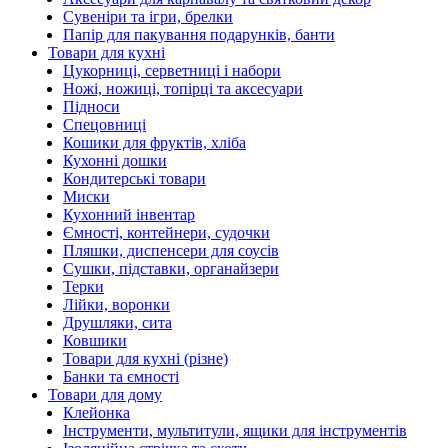
Сувеніри та ігри, брелки
Папір для пакування подарунків, банти
Товари для кухні
Цукорниці, серветниці і набори
Ножі, ножиці, топірці та аксесуари
Підноси
Спецовниці
Кошики для фруктів, хліба
Кухонні дошки
Кондитерські товари
Миски
Кухонний інвентар
Ємності, контейнери, судочки
Пляшки, диспенсери для соусів
Сушки, підставки, органайзери
Терки
Лійки, воронки
Друшляки, сита
Ковшики
Товари для кухні (різне)
Банки та ємності
Товари для дому
Клейонка
Інструменти, мультитули, ящики для інструментів