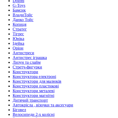
Doloni
G-Toys
Бамсик
ВладиТойс
Данко Тойс
Копиця
Стратег
Тігрес
Юніка
Ідейка
Оріон
Антистреси
Антистрес іграшка
Лизун та слайм
Стретч-фигурки
Конструктори
Конструктора електроні
Конструктори для малюків
Конструктори пластикові
Конструктори металеві
Конструктори магнітні
Дитячий транспорт
Автокрісла , візочки та аксесуари
Біговел
Велосипеди 2-х колісні