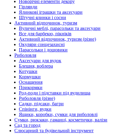
Новорічні елементи декору
Гірлянди
Ялинкові іграшки та аксесуари
Штучні ялинки і сосни
Активний відпочинок, туризм
Вуличні меблі, парасольки та аксесуари
Все для барбекю, пікніків
Активний відпочинок, туризм (різне)
Окуляри сонцезахисні
Парасольки і дощовики
Риболовля
Аксесуари для вудок
Блешня, воблера
Котушки
Кормушки
Оснащення
Прикормки
Род-поди і підставки під вудилища
Риболовля (різне)
Садки, підсаки, багри
Спінінги, вудки
Ящики, коробки, сумки для риболовлі
Сумки, рюкзаки, гаманці, косметички, валізи
Сад та город
Слюсарний та будівельний інструмент