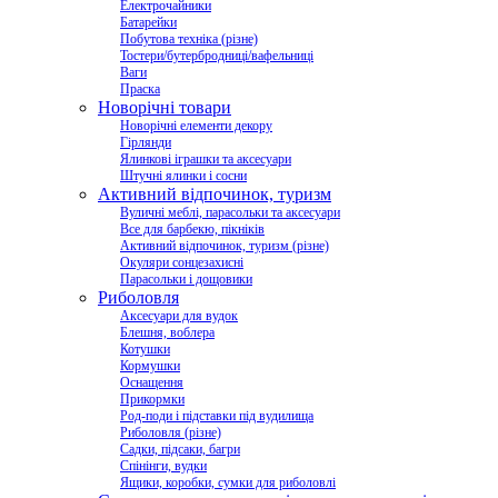
Електрочайники
Батарейки
Побутова техніка (різне)
Тостери/бутербродниці/вафельниці
Ваги
Праска
Новорічні товари
Новорічні елементи декору
Гірлянди
Ялинкові іграшки та аксесуари
Штучні ялинки і сосни
Активний відпочинок, туризм
Вуличні меблі, парасольки та аксесуари
Все для барбекю, пікніків
Активний відпочинок, туризм (різне)
Окуляри сонцезахисні
Парасольки і дощовики
Риболовля
Аксесуари для вудок
Блешня, воблера
Котушки
Кормушки
Оснащення
Прикормки
Род-поди і підставки під вудилища
Риболовля (різне)
Садки, підсаки, багри
Спінінги, вудки
Ящики, коробки, сумки для риболовлі