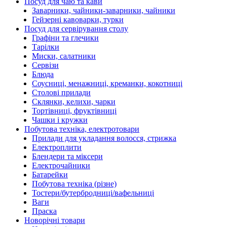
Посуд для чаю та кави
Заварники, чайники-заварники, чайники
Гейзерні кавоварки, турки
Посуд для сервірування столу
Графіни та глечики
Тарілки
Миски, салатники
Сервізи
Блюда
Соусниці, менажниці, креманки, кокотниці
Столові прилади
Склянки, келихи, чарки
Тортівниці, фруктівниці
Чашки і кружки
Побутова техніка, електротовари
Прилади для укладання волосся, стрижка
Електроплити
Блендери та міксери
Електрочайники
Батарейки
Побутова техніка (різне)
Тостери/бутербродниці/вафельниці
Ваги
Праска
Новорічні товари