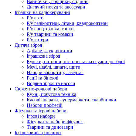
Ванночки , горщики, сидіння
Дитячий посуд та аксесуари
Іграшки на радіокеруванні
Р/у авто
Р/у гелікоптери, літаки, квадрокоптери
Р/у спецтехніка, танки
Р/у тварини та комахи
Р/у катери
Дитяча зброя
Арбалет, лук, рогатки
Іграшкова зброя
Кульки, патрони, пістони та аксесуари до зброї
Мечі, шаблі, шпаги, щити
Набори зброї, тир, лазертаг
Рації та біноклі
Водяна зброя та насоси
Сюжетно-рольові набори
Кухні, побутова техніка
Касові апарати, супермаркети, скарбнички
Набори професій
Фігурки та ігрові набори
Ігрові набори
Фігурки та набори фігурок
Тварини та динозаври
Іграшковий транспорт