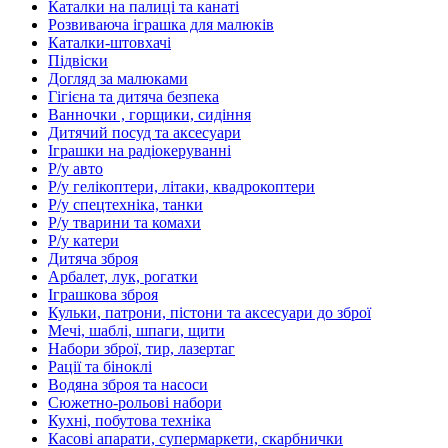
Каталки на палиці та канаті
Розвиваюча іграшка для малюків
Каталки-штовхачі
Підвіски
Догляд за малюками
Гігієна та дитяча безпека
Ванночки , горщики, сидіння
Дитячий посуд та аксесуари
Іграшки на радіокеруванні
Р/у авто
Р/у гелікоптери, літаки, квадрокоптери
Р/у спецтехніка, танки
Р/у тварини та комахи
Р/у катери
Дитяча зброя
Арбалет, лук, рогатки
Іграшкова зброя
Кульки, патрони, пістони та аксесуари до зброї
Мечі, шаблі, шпаги, щити
Набори зброї, тир, лазертаг
Рації та біноклі
Водяна зброя та насоси
Сюжетно-рольові набори
Кухні, побутова техніка
Касові апарати, супермаркети, скарбнички