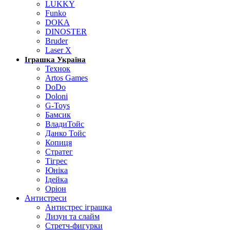
LUKKY
Funko
DOKA
DINOSTER
Bruder
Laser X
Іграшка Україна
Технок
Artos Games
DoDo
Doloni
G-Toys
Бамсик
ВладиТойс
Данко Тойс
Копиця
Стратег
Тігрес
Юніка
Ідейка
Оріон
Антистреси
Антистрес іграшка
Лизун та слайм
Стретч-фигурки