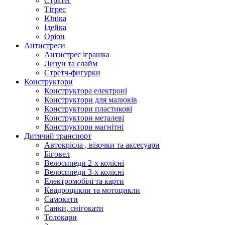
Стратег
Тігрес
Юніка
Ідейка
Оріон
Антистреси
Антистрес іграшка
Лизун та слайм
Стретч-фигурки
Конструктори
Конструктора електроні
Конструктори для малюків
Конструктори пластикові
Конструктори металеві
Конструктори магнітні
Дитячий транспорт
Автокрісла , візочки та аксесуари
Біговел
Велосипеди 2-х колісні
Велосипеди 3-х колісні
Електромобілі та карти
Квадроцикли та мотоцикли
Самокати
Санки, снігокати
Толокари