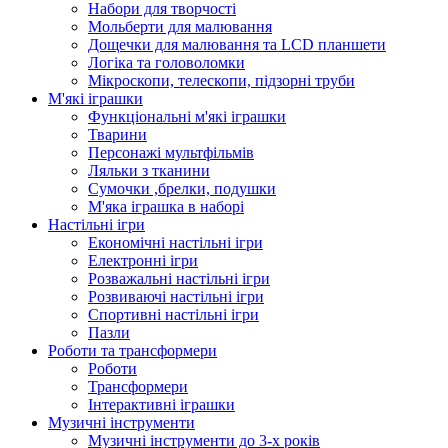
Набори для творчості
Мольберти для малювання
Дощечки для малювання та LCD планшети
Логіка та головоломки
Мікроскопи, телескопи, підзорні труби
М'які іграшки
Функціональні м'які іграшки
Тварини
Персонажі мультфільмів
Ляльки з тканини
Сумочки ,брелки, подушки
М'яка іграшка в наборі
Настільні ігри
Економічні настільні ігри
Електронні ігри
Розважальні настільні ігри
Розвиваючі настільні ігри
Спортивні настільні ігри
Пазли
Роботи та трансформери
Роботи
Трансформери
Інтерактивні іграшки
Музичні інструменти
Музичні інструменти до 3-х років