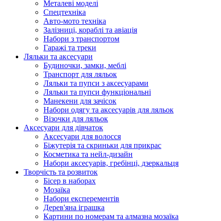
Металеві моделі
Спецтехніка
Авто-мото техніка
Залізниці, кораблі та авіація
Набори з транспортом
Гаражі та треки
Ляльки та аксесуари
Будиночки, замки, меблі
Транспорт для ляльок
Ляльки та пупси з аксесуарами
Ляльки та пупси функціональні
Манекени для зачісок
Набори одягу та аксесуарів для ляльок
Візочки для ляльок
Аксесуари для дівчаток
Аксесуари для волосся
Біжутерія та скриньки для прикрас
Косметика та нейл-дизайн
Набори аксесуарів, гребінці, дзеркальця
Творчість та розвиток
Бісер в наборах
Мозаїка
Набори експерементів
Дерев'яна іграшка
Картини по номерам та алмазна мозаїка