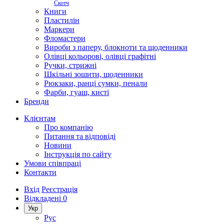
Скотч
Книги
Пластилін
Маркери
Фломастери
Вироби з паперу, блокноти та щоденники
Олівці кольорові, олівці графітні
Ручки, стрижні
Шкільні зошити, щоденники
Рюкзаки, ранці сумки, пенали
Фарби, гуаш, кисті
Бренди
Клієнтам
Про компанію
Питання та відповіді
Новини
Інструкція по сайту
Умови співпраці
Контакти
Вхід
Реєстрація
Відкладені
0
Укр
Рус