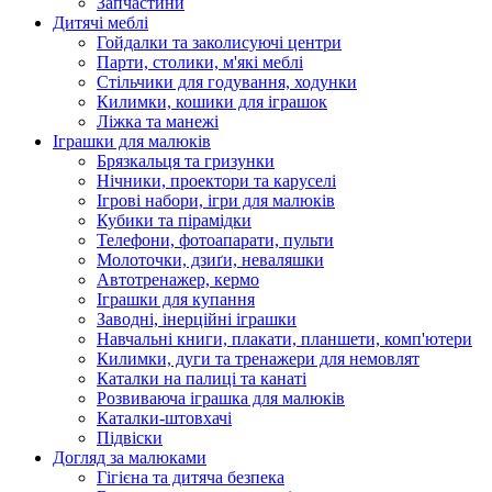
Запчастини
Дитячі меблі
Гойдалки та заколисуючі центри
Парти, столики, м'які меблі
Стільчики для годування, ходунки
Килимки, кошики для іграшок
Ліжка та манежі
Іграшки для малюків
Брязкальця та гризунки
Нічники, проектори та каруселі
Ігрові набори, ігри для малюків
Кубики та пірамідки
Телефони, фотоапарати, пульти
Молоточки, дзиґи, неваляшки
Автотренажер, кермо
Іграшки для купання
Заводні, інерційні іграшки
Навчальні книги, плакати, планшети, комп'ютери
Килимки, дуги та тренажери для немовлят
Каталки на палиці та канаті
Розвиваюча іграшка для малюків
Каталки-штовхачі
Підвіски
Догляд за малюками
Гігієна та дитяча безпека