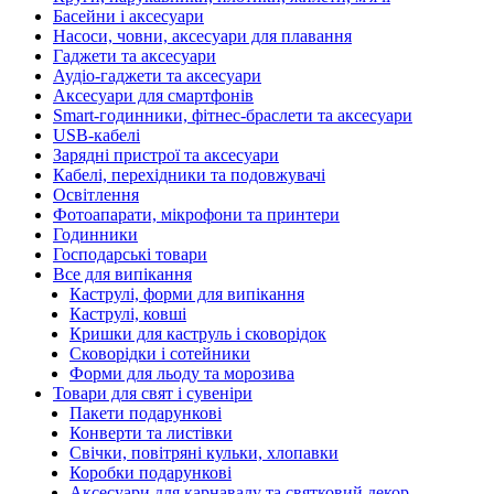
Басейни і аксесуари
Насоси, човни, аксесуари для плавання
Гаджети та аксесуари
Аудіо-гаджети та аксесуари
Аксесуари для смартфонів
Smart-годинники, фітнес-браслети та аксесуари
USB-кабелі
Зарядні пристрої та аксесуари
Кабелі, перехідники та подовжувачі
Освітлення
Фотоапарати, мікрофони та принтери
Годинники
Господарські товари
Все для випікання
Каструлі, форми для випікання
Каструлі, ковші
Кришки для каструль і сковорідок
Сковорідки і сотейники
Форми для льоду та морозива
Товари для свят і сувеніри
Пакети подарункові
Конверти та листівки
Свічки, повітряні кульки, хлопавки
Коробки подарункові
Аксесуари для карнавалу та святковий декор