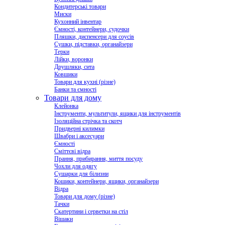
Кондитерські товари
Миски
Кухонний інвентар
Ємності, контейнери, судочки
Пляшки, диспенсери для соусів
Сушки, підставки, органайзери
Терки
Лійки, воронки
Друшляки, сита
Ковшики
Товари для кухні (різне)
Банки та ємності
Товари для дому
Клейонка
Інструменти, мультитули, ящики для інструментів
Ізоляційна стрічка та скотч
Придверні килимки
Швабри і аксесуари
Ємності
Сміттєві відра
Прання, прибирання, миття посуду
Чохли для одягу
Сушарки для білизни
Кошики, контейнери, ящики, органайзери
Відра
Товари для дому (різне)
Тачки
Скатертини і серветки на стіл
Вішаки