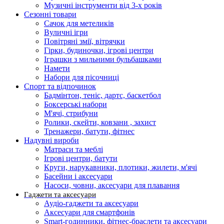
Музичні інструменти від 3-х років
Сезонні товари
Сачок для метеликів
Вуличні ігри
Повітряні змії, вітрячки
Гірки, будиночки, ігрові центри
Іграшки з мильними бульбашками
Намети
Набори для пісочниці
Спорт та відпочинок
Бадмінтон, теніс, дартс, баскетбол
Боксерські набори
М'ячі, стрибуни
Ролики, скейти, ковзани , захист
Тренажери, батути, фітнес
Надувні вироби
Матраси та меблі
Ігрові центри, батути
Круги, нарукавники, плотики, жилети, м'ячі
Басейни і аксесуари
Насоси, човни, аксесуари для плавання
Гаджети та аксесуари
Аудіо-гаджети та аксесуари
Аксесуари для смартфонів
Smart-годинники, фітнес-браслети та аксесуари