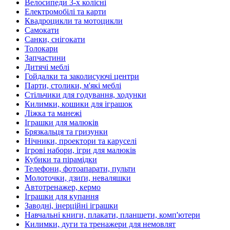
Велосипеди 3-х колісні
Електромобілі та карти
Квадроцикли та мотоцикли
Самокати
Санки, снігокати
Толокари
Запчастини
Дитячі меблі
Гойдалки та заколисуючі центри
Парти, столики, м'які меблі
Стільчики для годування, ходунки
Килимки, кошики для іграшок
Ліжка та манежі
Іграшки для малюків
Брязкальця та гризунки
Нічники, проектори та каруселі
Ігрові набори, ігри для малюків
Кубики та пірамідки
Телефони, фотоапарати, пульти
Молоточки, дзиґи, неваляшки
Автотренажер, кермо
Іграшки для купання
Заводні, інерційні іграшки
Навчальні книги, плакати, планшети, комп'ютери
Килимки, дуги та тренажери для немовлят