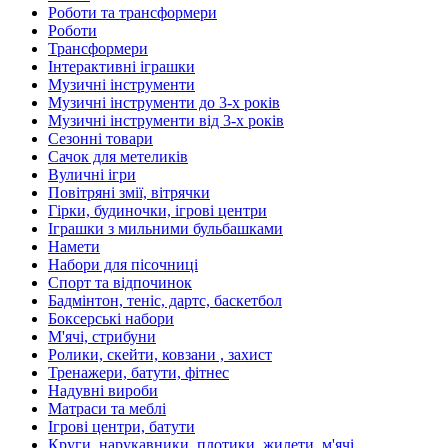
Роботи та трансформери
Роботи
Трансформери
Інтерактивні іграшки
Музичні інструменти
Музичні інструменти до 3-х років
Музичні інструменти від 3-х років
Сезонні товари
Сачок для метеликів
Вуличні ігри
Повітряні змії, вітрячки
Гірки, будиночки, ігрові центри
Іграшки з мильними бульбашками
Намети
Набори для пісочниці
Спорт та відпочинок
Бадмінтон, теніс, дартс, баскетбол
Боксерські набори
М'ячі, стрибуни
Ролики, скейти, ковзани , захист
Тренажери, батути, фітнес
Надувні вироби
Матраси та меблі
Ігрові центри, батути
Круги, нарукавники, плотики, жилети, м'ячі