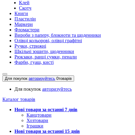
Клей
Скотч
Книги
Пластилін
Маркери
Фломастери
Вироби з паперу, блокноти та щоденники
Олівці кольорові, олівці графітні
Ручки, стрижні
Шкільні зошити, щоденники
Рюкзаки, ранці сумки, пенали
Фарби, гуаш, кисті
Для покупок
авторизуйтесь
0
товарів
Для покупок
авторизуйтесь
Каталог товарів
Нові товари за останнi 7 днiв
Канцтовари
Хозтовари
Іграшки
Нові товари за останнi 15 днiв