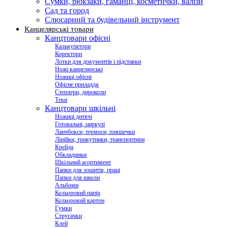
Сумки, рюкзаки, гаманці, косметички, валізи
Сад та город
Слюсарний та будівельний інструмент
Канцелярські товари
Канцтовари офісні
Калькулятори
Коректори
Лотки для документів і підставки
Ножі канцелярські
Ножиці офісні
Офісне приладдя
Степлери, дироколи
Теки
Канцтовари шкільні
Ножиці дитячі
Готовальні, циркулі
Ланчбокси, термоси, пляшечки
Лінійки, трикутники, транспортири
Крейда
Обкладинки
Шкільний асортимент
Папки для зошитів, праці
Папки для школи
Альбоми
Кольоровий папір
Кольоровий картон
Гумки
Стругачки
Клей