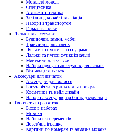
Металеві моделі
Спецтехніка
Авто-мото техніка
Залізниці, кораблі та авіація
Набори з транспортом
Гаражі та треки
Ляльки та аксесуари
Будиночки, замки, меблі
Транспорт для ляльок
Ляльки та пупси з аксесуарами
Ляльки та пупси функціональні
Манекени для зачісок
Набори одягу та аксесуарів для ляльок
Візочки для ляльок
Аксесуари для дівчаток
Аксесуари для волосся
Біжутерія та скриньки для прикрас
Косметика та нейл-дизайн
Набори аксесуарів, гребінці, дзеркальця
Творчість та розвиток
Бісер в наборах
Мозаїка
Набори експерементів
Дерев'яна іграшка
Картини по номерам та алмазна мозаїка