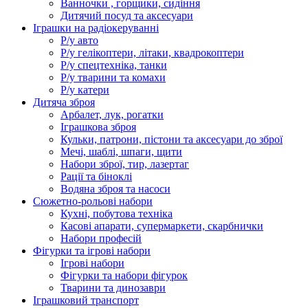
Ванночки , горщики, сидіння
Дитячий посуд та аксесуари
Іграшки на радіокеруванні
Р/у авто
Р/у гелікоптери, літаки, квадрокоптери
Р/у спецтехніка, танки
Р/у тварини та комахи
Р/у катери
Дитяча зброя
Арбалет, лук, рогатки
Іграшкова зброя
Кульки, патрони, пістони та аксесуари до зброї
Мечі, шаблі, шпаги, щити
Набори зброї, тир, лазертаг
Рації та біноклі
Водяна зброя та насоси
Сюжетно-рольові набори
Кухні, побутова техніка
Касові апарати, супермаркети, скарбнички
Набори професій
Фігурки та ігрові набори
Ігрові набори
Фігурки та набори фігурок
Тварини та динозаври
Іграшковий транспорт