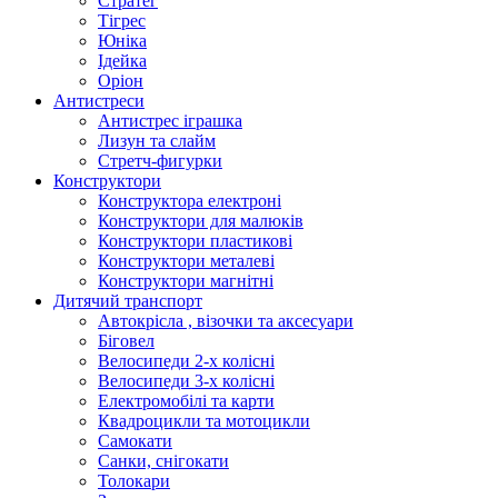
Стратег
Тігрес
Юніка
Ідейка
Оріон
Антистреси
Антистрес іграшка
Лизун та слайм
Стретч-фигурки
Конструктори
Конструктора електроні
Конструктори для малюків
Конструктори пластикові
Конструктори металеві
Конструктори магнітні
Дитячий транспорт
Автокрісла , візочки та аксесуари
Біговел
Велосипеди 2-х колісні
Велосипеди 3-х колісні
Електромобілі та карти
Квадроцикли та мотоцикли
Самокати
Санки, снігокати
Толокари