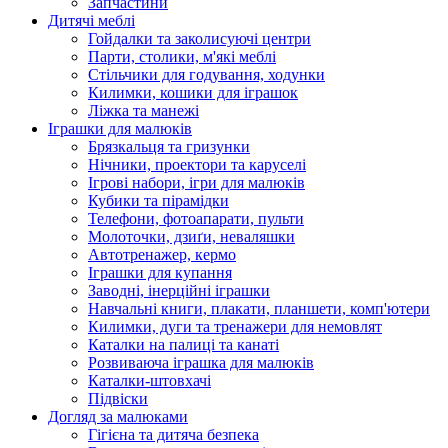
Запчастини
Дитячі меблі
Гойдалки та заколисуючі центри
Парти, столики, м'які меблі
Стільчики для годування, ходунки
Килимки, кошики для іграшок
Ліжка та манежі
Іграшки для малюків
Брязкальця та гризунки
Нічники, проектори та каруселі
Ігрові набори, ігри для малюків
Кубики та пірамідки
Телефони, фотоапарати, пульти
Молоточки, дзиґи, неваляшки
Автотренажер, кермо
Іграшки для купання
Заводні, інерційні іграшки
Навчальні книги, плакати, планшети, комп'ютери
Килимки, дуги та тренажери для немовлят
Каталки на палиці та канаті
Розвиваюча іграшка для малюків
Каталки-штовхачі
Підвіски
Догляд за малюками
Гігієна та дитяча безпека