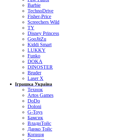
Barbie
TechnoDrive
Fisher-Price
Screechers Wild
TY
Disney Princess
GooJitZu
Kiddi Smart
LUKKY
Funko
DOKA
DINOSTER
Bruder
Laser X
Іграшка Україна
Технок
Artos Games
DoDo
Doloni
G-Toys
Бамсик
ВладиТойс
Данко Тойс
Копиця