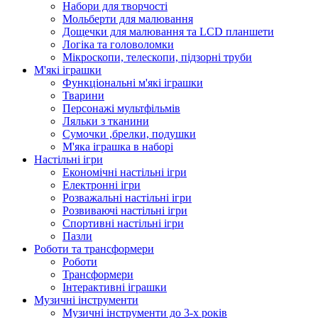
Набори для творчості
Мольберти для малювання
Дощечки для малювання та LCD планшети
Логіка та головоломки
Мікроскопи, телескопи, підзорні труби
М'які іграшки
Функціональні м'які іграшки
Тварини
Персонажі мультфільмів
Ляльки з тканини
Сумочки ,брелки, подушки
М'яка іграшка в наборі
Настільні ігри
Економічні настільні ігри
Електронні ігри
Розважальні настільні ігри
Розвиваючі настільні ігри
Спортивні настільні ігри
Пазли
Роботи та трансформери
Роботи
Трансформери
Інтерактивні іграшки
Музичні інструменти
Музичні інструменти до 3-х років