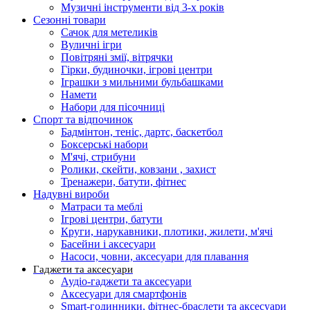
Музичні інструменти від 3-х років
Сезонні товари
Сачок для метеликів
Вуличні ігри
Повітряні змії, вітрячки
Гірки, будиночки, ігрові центри
Іграшки з мильними бульбашками
Намети
Набори для пісочниці
Спорт та відпочинок
Бадмінтон, теніс, дартс, баскетбол
Боксерські набори
М'ячі, стрибуни
Ролики, скейти, ковзани , захист
Тренажери, батути, фітнес
Надувні вироби
Матраси та меблі
Ігрові центри, батути
Круги, нарукавники, плотики, жилети, м'ячі
Басейни і аксесуари
Насоси, човни, аксесуари для плавання
Гаджети та аксесуари
Аудіо-гаджети та аксесуари
Аксесуари для смартфонів
Smart-годинники, фітнес-браслети та аксесуари