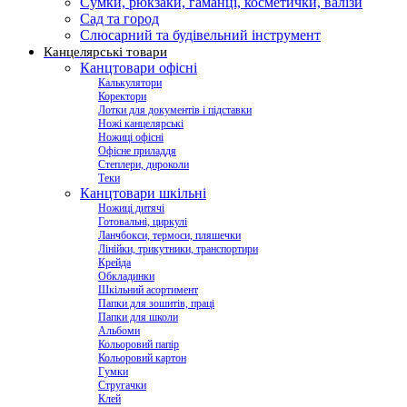
Сумки, рюкзаки, гаманці, косметички, валізи
Сад та город
Слюсарний та будівельний інструмент
Канцелярські товари
Канцтовари офісні
Калькулятори
Коректори
Лотки для документів і підставки
Ножі канцелярські
Ножиці офісні
Офісне приладдя
Степлери, дироколи
Теки
Канцтовари шкільні
Ножиці дитячі
Готовальні, циркулі
Ланчбокси, термоси, пляшечки
Лінійки, трикутники, транспортири
Крейда
Обкладинки
Шкільний асортимент
Папки для зошитів, праці
Папки для школи
Альбоми
Кольоровий папір
Кольоровий картон
Гумки
Стругачки
Клей