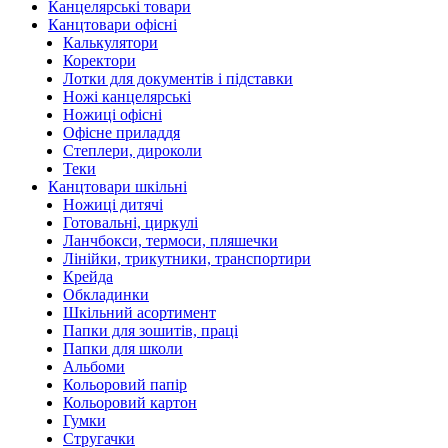
Канцелярські товари
Канцтовари офісні
Калькулятори
Коректори
Лотки для документів і підставки
Ножі канцелярські
Ножиці офісні
Офісне приладдя
Степлери, дироколи
Теки
Канцтовари шкільні
Ножиці дитячі
Готовальні, циркулі
Ланчбокси, термоси, пляшечки
Лінійки, трикутники, транспортири
Крейда
Обкладинки
Шкільний асортимент
Папки для зошитів, праці
Папки для школи
Альбоми
Кольоровий папір
Кольоровий картон
Гумки
Стругачки