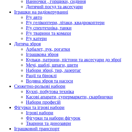
Ванночки , горщики, сидіння
Дитячий посуд та аксесуари
Іграшки на радіокеруванні
Р/у авто
Р/у гелікоптери, літаки, квадрокоптери
Р/у спецтехніка, танки
Р/у тварини та комахи
Р/у катери
Дитяча зброя
Арбалет, лук, рогатки
Іграшкова зброя
Кульки, патрони, пістони та аксесуари до зброї
Мечі, шаблі, шпаги, щити
Набори зброї, тир, лазертаг
Рації та біноклі
Водяна зброя та насоси
Сюжетно-рольові набори
Кухні, побутова техніка
Касові апарати, супермаркети, скарбнички
Набори професій
Фігурки та ігрові набори
Ігрові набори
Фігурки та набори фігурок
Тварини та динозаври
Іграшковий транспорт