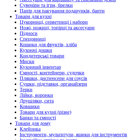
Сувеніри та ігри, брелки
Папір для пакування подарунків, банти
Товари для кухні
Цукорниці, серветниці і набори
Ножі, ножиці, топірці та аксесуари
Підноси
Спецовниці
Кошики для фруктів, хліба
Кухонні дошки
Кондитерські товари
Миски
Кухонний інвентар
Ємності, контейнери, судочки
Пляшки, диспенсери для соусів
Сушки, підставки, органайзери
Терки
Лійки, воронки
Друшляки, сита
Ковшики
Товари для кухні (різне)
Банки та ємності
Товари для дому
Клейонка
Інструменти, мультитули, ящики для інструментів