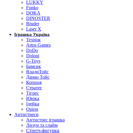
LUKKY
Funko
DOKA
DINOSTER
Bruder
Laser X
Іграшка Україна
Технок
Artos Games
DoDo
Doloni
G-Toys
Бамсик
ВладиТойс
Данко Тойс
Копиця
Стратег
Тігрес
Юніка
Ідейка
Оріон
Антистреси
Антистрес іграшка
Лизун та слайм
Стретч-фигурки