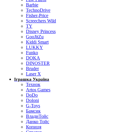
Barbie
TechnoDrive
Fisher-Price
Screechers Wild
TY
Disney Princess
GooJitZu
Kiddi Smart
LUKKY
Funko
DOKA
DINOSTER
Bruder
Laser X
Іграшка Україна
Технок
Artos Games
DoDo
Doloni
G-Toys
Бамсик
ВладиТойс
Данко Тойс
Копиця