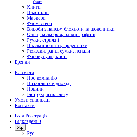
Скотч
Книги
Пластилін
Маркери
Фломастери
Вироби з паперу, блокноти та щоденники
Олівці кольорові, олівці графітні
Ручки, стрижні
Шкільні зошити, щоденники
Рюкзаки, ранці сумки, пенали
Фарби, гуаш, кисті
Бренди
Клієнтам
Про компанію
Питання та відповіді
Новини
Інструкція по сайту
Умови співпраці
Контакти
Вхід
Реєстрація
Відкладені
0
Укр
Рус