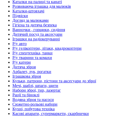
Каталки на палиці та канаті
Розвиваюча іграшка для малюків
Каталки-штовхачі
Підвіски
Догляд за малюками
Гігієна та дитяча безпека
Ванночки , горщики, сидіння
Дитячий посуд та аксесуари
Іграшки на радіокеруванні
Р/у авто
Р/у гелікоптери, літаки, квадрокоптери
Р/у спецтехніка, танки
Р/у тварини та комахи
Р/у катери
Дитяча зброя
Арбалет, лук, рогатки
Іграшкова зброя
Кульки, патрони, пістони та аксесуари до зброї
Мечі, шаблі, шпаги, щити
Набори зброї, тир, лазертаг
Рації та біноклі
Водяна зброя та насоси
Сюжетно-рольові набори
Кухні, побутова техніка
Касові апарати, супермаркети, скарбнички