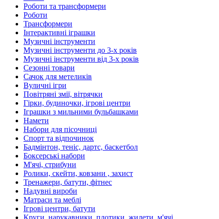
Роботи та трансформери
Роботи
Трансформери
Інтерактивні іграшки
Музичні інструменти
Музичні інструменти до 3-х років
Музичні інструменти від 3-х років
Сезонні товари
Сачок для метеликів
Вуличні ігри
Повітряні змії, вітрячки
Гірки, будиночки, ігрові центри
Іграшки з мильними бульбашками
Намети
Набори для пісочниці
Спорт та відпочинок
Бадмінтон, теніс, дартс, баскетбол
Боксерські набори
М'ячі, стрибуни
Ролики, скейти, ковзани , захист
Тренажери, батути, фітнес
Надувні вироби
Матраси та меблі
Ігрові центри, батути
Круги, нарукавники, плотики, жилети, м'ячі