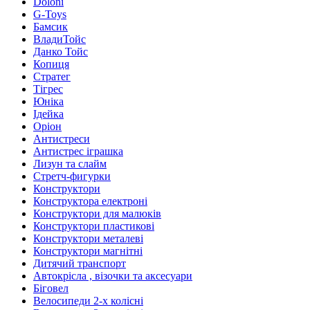
Doloni
G-Toys
Бамсик
ВладиТойс
Данко Тойс
Копиця
Стратег
Тігрес
Юніка
Ідейка
Оріон
Антистреси
Антистрес іграшка
Лизун та слайм
Стретч-фигурки
Конструктори
Конструктора електроні
Конструктори для малюків
Конструктори пластикові
Конструктори металеві
Конструктори магнітні
Дитячий транспорт
Автокрісла , візочки та аксесуари
Біговел
Велосипеди 2-х колісні