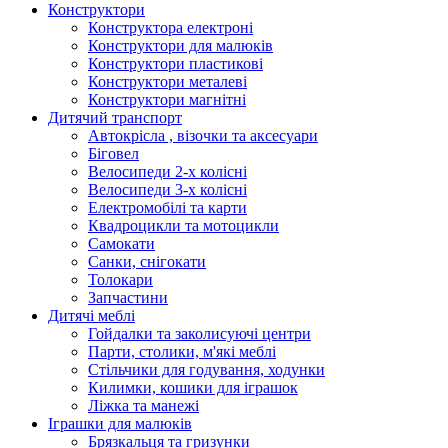
Конструктори
Конструктора електроні
Конструктори для малюків
Конструктори пластикові
Конструктори металеві
Конструктори магнітні
Дитячий транспорт
Автокрісла , візочки та аксесуари
Біговел
Велосипеди 2-х колісні
Велосипеди 3-х колісні
Електромобілі та карти
Квадроцикли та мотоцикли
Самокати
Санки, снігокати
Толокари
Запчастини
Дитячі меблі
Гойдалки та заколисуючі центри
Парти, столики, м'які меблі
Стільчики для годування, ходунки
Килимки, кошики для іграшок
Ліжка та манежі
Іграшки для малюків
Брязкальця та гризунки