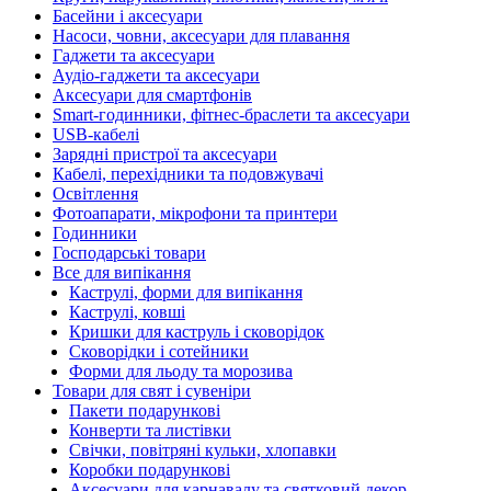
Басейни і аксесуари
Насоси, човни, аксесуари для плавання
Гаджети та аксесуари
Аудіо-гаджети та аксесуари
Аксесуари для смартфонів
Smart-годинники, фітнес-браслети та аксесуари
USB-кабелі
Зарядні пристрої та аксесуари
Кабелі, перехідники та подовжувачі
Освітлення
Фотоапарати, мікрофони та принтери
Годинники
Господарські товари
Все для випікання
Каструлі, форми для випікання
Каструлі, ковші
Кришки для каструль і сковорідок
Сковорідки і сотейники
Форми для льоду та морозива
Товари для свят і сувеніри
Пакети подарункові
Конверти та листівки
Свічки, повітряні кульки, хлопавки
Коробки подарункові
Аксесуари для карнавалу та святковий декор