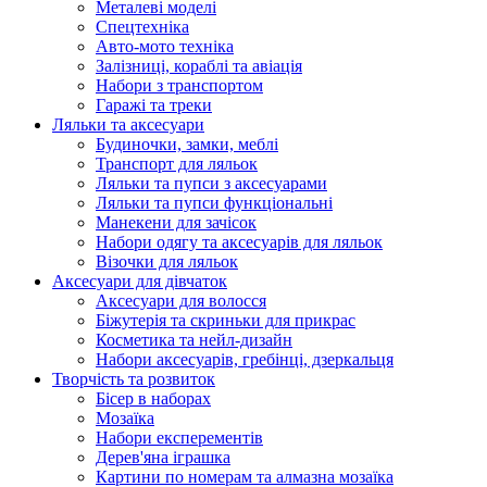
Металеві моделі
Спецтехніка
Авто-мото техніка
Залізниці, кораблі та авіація
Набори з транспортом
Гаражі та треки
Ляльки та аксесуари
Будиночки, замки, меблі
Транспорт для ляльок
Ляльки та пупси з аксесуарами
Ляльки та пупси функціональні
Манекени для зачісок
Набори одягу та аксесуарів для ляльок
Візочки для ляльок
Аксесуари для дівчаток
Аксесуари для волосся
Біжутерія та скриньки для прикрас
Косметика та нейл-дизайн
Набори аксесуарів, гребінці, дзеркальця
Творчість та розвиток
Бісер в наборах
Мозаїка
Набори експерементів
Дерев'яна іграшка
Картини по номерам та алмазна мозаїка