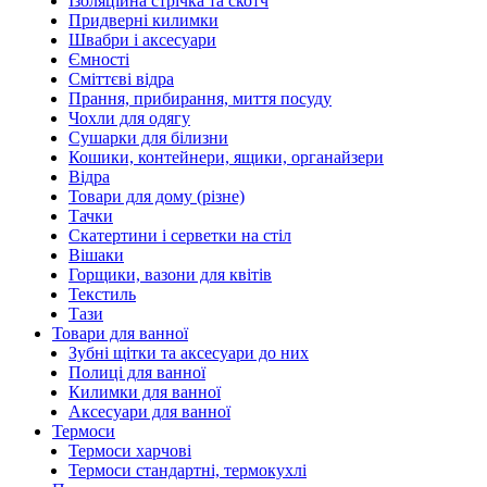
Ізоляційна стрічка та скотч
Придверні килимки
Швабри і аксесуари
Ємності
Сміттєві відра
Прання, прибирання, миття посуду
Чохли для одягу
Сушарки для білизни
Кошики, контейнери, ящики, органайзери
Відра
Товари для дому (різне)
Тачки
Скатертини і серветки на стіл
Вішаки
Горщики, вазони для квітів
Текстиль
Тази
Товари для ванної
Зубні щітки та аксесуари до них
Полиці для ванної
Килимки для ванної
Аксесуари для ванної
Термоси
Термоси харчові
Термоси стандартні, термокухлі