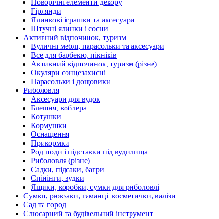
Новорічні елементи декору
Гірлянди
Ялинкові іграшки та аксесуари
Штучні ялинки і сосни
Активний відпочинок, туризм
Вуличні меблі, парасольки та аксесуари
Все для барбекю, пікніків
Активний відпочинок, туризм (різне)
Окуляри сонцезахисні
Парасольки і дощовики
Риболовля
Аксесуари для вудок
Блешня, воблера
Котушки
Кормушки
Оснащення
Прикормки
Род-поди і підставки під вудилища
Риболовля (різне)
Садки, підсаки, багри
Спінінги, вудки
Ящики, коробки, сумки для риболовлі
Сумки, рюкзаки, гаманці, косметички, валізи
Сад та город
Слюсарний та будівельний інструмент