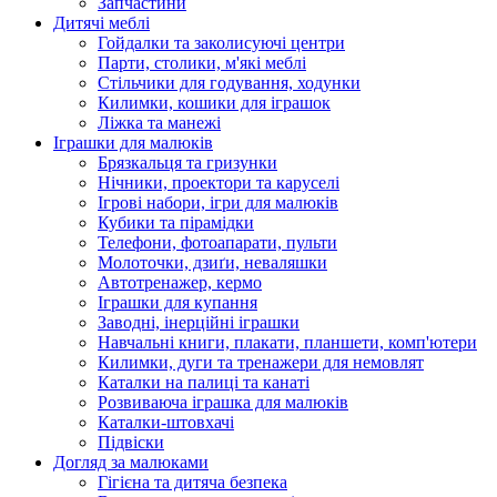
Запчастини
Дитячі меблі
Гойдалки та заколисуючі центри
Парти, столики, м'які меблі
Стільчики для годування, ходунки
Килимки, кошики для іграшок
Ліжка та манежі
Іграшки для малюків
Брязкальця та гризунки
Нічники, проектори та каруселі
Ігрові набори, ігри для малюків
Кубики та пірамідки
Телефони, фотоапарати, пульти
Молоточки, дзиґи, неваляшки
Автотренажер, кермо
Іграшки для купання
Заводні, інерційні іграшки
Навчальні книги, плакати, планшети, комп'ютери
Килимки, дуги та тренажери для немовлят
Каталки на палиці та канаті
Розвиваюча іграшка для малюків
Каталки-штовхачі
Підвіски
Догляд за малюками
Гігієна та дитяча безпека