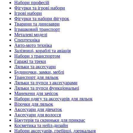
Набори професій
Фігурки та ігрові набори
Ігрові набори
Фігурки та набори фігурок
Тварини та динозаври
Іграшковий транспорт
Металеві моделі
Спецтехніка
Авто-мото техніка
Залізниці, кораблі та авіація
Набори з транспортом
Гаражі та треки
Ляльки та аксесуари
Будиночки, замки, меблі
Транспорт для ляльок
Ляльки та пупси з аксесуарами
Ляльки та пупси функціональні
Манекени для зачісок
Набори одягу та аксесуарів для ляльок
Візочки для ляльок
Аксесуари для дівчаток
Аксесуари для волосся
Біжутерія та скриньки для прикрас
Косметика та нейл-дизайн
Набори аксесуарів, гребінці, дзеркальця