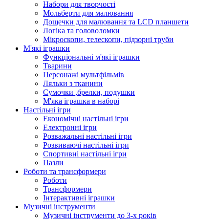
Набори для творчості
Мольберти для малювання
Дощечки для малювання та LCD планшети
Логіка та головоломки
Мікроскопи, телескопи, підзорні труби
М'які іграшки
Функціональні м'які іграшки
Тварини
Персонажі мультфільмів
Ляльки з тканини
Сумочки ,брелки, подушки
М'яка іграшка в наборі
Настільні ігри
Економічні настільні ігри
Електронні ігри
Розважальні настільні ігри
Розвиваючі настільні ігри
Спортивні настільні ігри
Пазли
Роботи та трансформери
Роботи
Трансформери
Інтерактивні іграшки
Музичні інструменти
Музичні інструменти до 3-х років