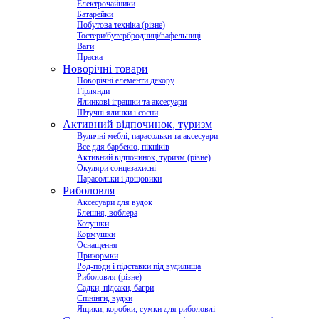
Електрочайники
Батарейки
Побутова техніка (різне)
Тостери/бутербродниці/вафельниці
Ваги
Праска
Новорічні товари
Новорічні елементи декору
Гірлянди
Ялинкові іграшки та аксесуари
Штучні ялинки і сосни
Активний відпочинок, туризм
Вуличні меблі, парасольки та аксесуари
Все для барбекю, пікніків
Активний відпочинок, туризм (різне)
Окуляри сонцезахисні
Парасольки і дощовики
Риболовля
Аксесуари для вудок
Блешня, воблера
Котушки
Кормушки
Оснащення
Прикормки
Род-поди і підставки під вудилища
Риболовля (різне)
Садки, підсаки, багри
Спінінги, вудки
Ящики, коробки, сумки для риболовлі