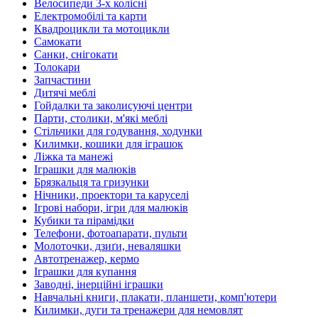
Велосипеди 3-х колісні
Електромобілі та карти
Квадроцикли та мотоцикли
Самокати
Санки, снігокати
Толокари
Запчастини
Дитячі меблі
Гойдалки та заколисуючі центри
Парти, столики, м'які меблі
Стільчики для годування, ходунки
Килимки, кошики для іграшок
Ліжка та манежі
Іграшки для малюків
Брязкальця та гризунки
Нічники, проектори та каруселі
Ігрові набори, ігри для малюків
Кубики та пірамідки
Телефони, фотоапарати, пульти
Молоточки, дзиґи, неваляшки
Автотренажер, кермо
Іграшки для купання
Заводні, інерційні іграшки
Навчальні книги, плакати, планшети, комп'ютери
Килимки, дуги та тренажери для немовлят