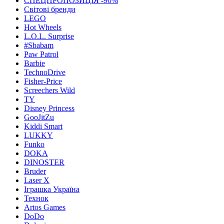
СПЕЦПРОПОЗИЦІЯ -90%
Світові бренди
LEGO
Hot Wheels
L.O.L. Surprise
#Sbabam
Paw Patrol
Barbie
TechnoDrive
Fisher-Price
Screechers Wild
TY
Disney Princess
GooJitZu
Kiddi Smart
LUKKY
Funko
DOKA
DINOSTER
Bruder
Laser X
Іграшка Україна
Технок
Artos Games
DoDo