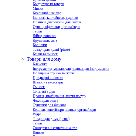
Кондитерські товари
Миски
Кухонний інвентар
Ємності, контейнери, судочки
Пляшки, диспенсери для соусів
Сушки, підставки, органайзери
Терки
Лійки, воронки
Друшляки, сита
Ковшики
Товари для кухні (різне)
Банки та ємності
Товари для дому
Клейонка
Інструменти, мультитули, ящики для інструментів
Ізоляційна стрічка та скотч
Придверні килимки
Швабри і аксесуари
Ємності
Сміттєві відра
Прання, прибирання, миття посуду
Чохли для одягу
Сушарки для білизни
Кошики, контейнери, ящики, органайзери
Відра
Товари для дому (різне)
Тачки
Скатертини і серветки на стіл
Вішаки