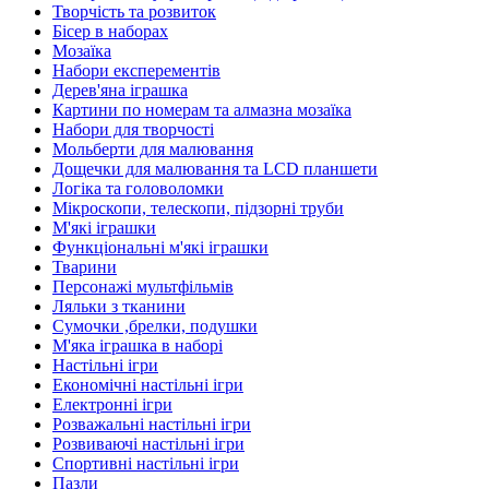
Творчість та розвиток
Бісер в наборах
Мозаїка
Набори експерементів
Дерев'яна іграшка
Картини по номерам та алмазна мозаїка
Набори для творчості
Мольберти для малювання
Дощечки для малювання та LCD планшети
Логіка та головоломки
Мікроскопи, телескопи, підзорні труби
М'які іграшки
Функціональні м'які іграшки
Тварини
Персонажі мультфільмів
Ляльки з тканини
Сумочки ,брелки, подушки
М'яка іграшка в наборі
Настільні ігри
Економічні настільні ігри
Електронні ігри
Розважальні настільні ігри
Розвиваючі настільні ігри
Спортивні настільні ігри
Пазли