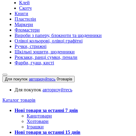
Клей
Скотч
Книги
Пластилін
Маркери
Фломастери
Вироби з паперу, блокноти та щоденники
Олівці кольорові, олівці графітні
Ручки, стрижні
Шкільні зошити, щоденники
Рюкзаки, ранці сумки, пенали
Фарби, гуаш, кисті
Для покупок
авторизуйтесь
0
товарів
Для покупок
авторизуйтесь
Каталог товарів
Нові товари за останнi 7 днiв
Канцтовари
Хозтовари
Іграшки
Нові товари за останнi 15 днiв