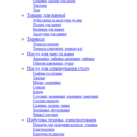
Горщики, вазони для квітів
Текстиль
Тази
Товари для ванної
Зубні щітки та аксесуари до них
Полиці для ванної
Килимки для ванної
Аксесуари для ванної
Термоси
Термоси харчові
Термоси стандартні, термокухлі
Посуд для чаю та кави
Заварники, чайники-заварники, чайники
Гейзерні кавоварки, турки
Посуд для сервірування столу
Графіни та глечики
Тарілки
Миски, салатники
Сервізи
Блюда
Соусниці, менажниці, креманки, кокотниці
Столові прилади
Склянки, келихи, чарки
Тортівниці, фруктівниці
Чашки і кружки
Побутова техніка, електротовари
Прилади для укладання волосся, стрижка
Електроплити
Блендери та міксери