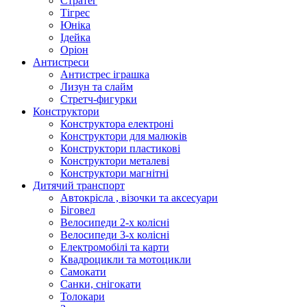
Стратег
Тігрес
Юніка
Ідейка
Оріон
Антистреси
Антистрес іграшка
Лизун та слайм
Стретч-фигурки
Конструктори
Конструктора електроні
Конструктори для малюків
Конструктори пластикові
Конструктори металеві
Конструктори магнітні
Дитячий транспорт
Автокрісла , візочки та аксесуари
Біговел
Велосипеди 2-х колісні
Велосипеди 3-х колісні
Електромобілі та карти
Квадроцикли та мотоцикли
Самокати
Санки, снігокати
Толокари