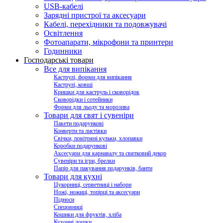
USB-кабелі
Зарядні пристрої та аксесуари
Кабелі, перехідники та подовжувачі
Освітлення
Фотоапарати, мікрофони та принтери
Годинники
Господарські товари
Все для випікання
Каструлі, форми для випікання
Каструлі, ковші
Кришки для каструль і сковорідок
Сковорідки і сотейники
Форми для льоду та морозива
Товари для свят і сувеніри
Пакети подарункові
Конверти та листівки
Свічки, повітряні кульки, хлопавки
Коробки подарункові
Аксесуари для карнавалу та святковий декор
Сувеніри та ігри, брелки
Папір для пакування подарунків, банти
Товари для кухні
Цукорниці, серветниці і набори
Ножі, ножиці, топірці та аксесуари
Підноси
Спецовниці
Кошики для фруктів, хліба
Кухонні дошки