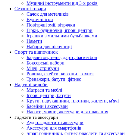
Музичні інструменти від 3-х років
Сезонні товари
Сачок для метеликів
Вуличні ігри
Повітряні змії, вітрячки
Гірки, будиночки, ігрові центри
Іграшки з мильними бульбашками
Намети
Набори для пісочниці
Спорт та відпочинок
Бадмінтон, теніс, дартс, баскетбол
Боксерські набори
М'ячі, стрибуни
Ролики, скейти, ковзани , захист
Тренажери, батути, фітнес
Надувні вироби
Матраси та меблі
Ігрові центри, батути
Круги, нарукавники, плотики, жилети, м'ячі
Басейни і аксесуари
Насоси, човни, аксесуари для плавання
Гаджети та аксесуари
Аудіо-гаджети та аксесуари
Аксесуари для смартфонів
Smart-годинники, фітнес-браслети та аксесуари