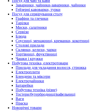
Посуд для чаю та кави
Заварники, чайники-заварники, чайники
Гейзерні кавоварки, турки
Посуд для сервірування столу
Графіни та глечики
Тарілки
Миски, салатники
Сервізи
Блюда
Соусниці, менажниці, креманки, кокотниці
Столові прилади
Склянки, келихи, чарки
Тортівниці, фруктівниці
Чашки і кружки
Побутова техніка, електротовари
Прилади для укладання волосся, стрижка
Електроплити
Блендери та міксери
Електрочайники
Батарейки
Побутова техніка (різне)
Тостери/бутербродниці/вафельниці
Ваги
Праска
Новорічні товари