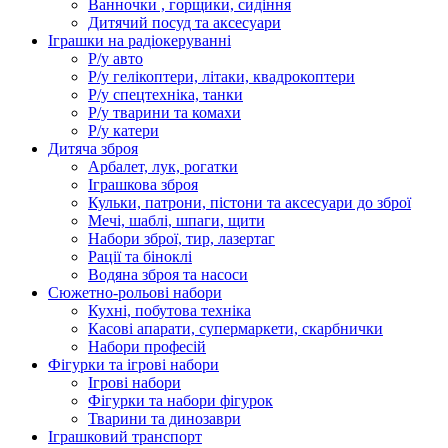
Ванночки , горщики, сидіння
Дитячий посуд та аксесуари
Іграшки на радіокеруванні
Р/у авто
Р/у гелікоптери, літаки, квадрокоптери
Р/у спецтехніка, танки
Р/у тварини та комахи
Р/у катери
Дитяча зброя
Арбалет, лук, рогатки
Іграшкова зброя
Кульки, патрони, пістони та аксесуари до зброї
Мечі, шаблі, шпаги, щити
Набори зброї, тир, лазертаг
Рації та біноклі
Водяна зброя та насоси
Сюжетно-рольові набори
Кухні, побутова техніка
Касові апарати, супермаркети, скарбнички
Набори професій
Фігурки та ігрові набори
Ігрові набори
Фігурки та набори фігурок
Тварини та динозаври
Іграшковий транспорт