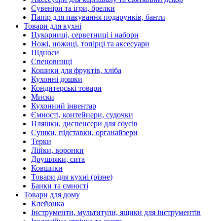
Сувеніри та ігри, брелки
Папір для пакування подарунків, банти
Товари для кухні
Цукорниці, серветниці і набори
Ножі, ножиці, топірці та аксесуари
Підноси
Спецовниці
Кошики для фруктів, хліба
Кухонні дошки
Кондитерські товари
Миски
Кухонний інвентар
Ємності, контейнери, судочки
Пляшки, диспенсери для соусів
Сушки, підставки, органайзери
Терки
Лійки, воронки
Друшляки, сита
Ковшики
Товари для кухні (різне)
Банки та ємності
Товари для дому
Клейонка
Інструменти, мультитули, ящики для інструментів