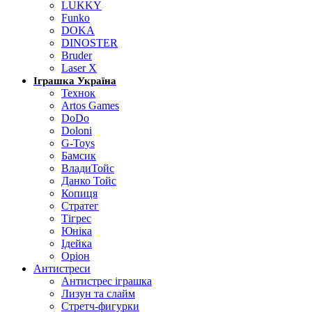
LUKKY
Funko
DOKA
DINOSTER
Bruder
Laser X
Іграшка Україна
Технок
Artos Games
DoDo
Doloni
G-Toys
Бамсик
ВладиТойс
Данко Тойс
Копиця
Стратег
Тігрес
Юніка
Ідейка
Оріон
Антистреси
Антистрес іграшка
Лизун та слайм
Стретч-фигурки