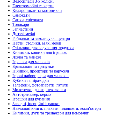
Велосипеди 3-х колісні
Електромобілі та карти
Квадроцикли та мотоцикли
Самокати
Санки, снігокати
Толокари
Запчастини
Дитячі меблі
Гойдалки та заколисуючі центри
Парти, столики, м'які меблі
Стільчики для годування, ходунки
Килимки, кошики для іграшок
Ліжка та манежі
Іграшки для малюків
Брязкальця та гризунки
Нічники, проектори та каруселі
Ігрові набори, ігри для малюків
Кубики та пірамідки
Телефони, фотоапарати, пульти
Молоточки, дзиґи, неваляшки
Автотренажер, кермо
Іграшки для купання
Заводні, інерційні іграшки
Навчальні книги, плакати, планшети, комп'ютери
Килимки, дуги та тренажери для немовлят