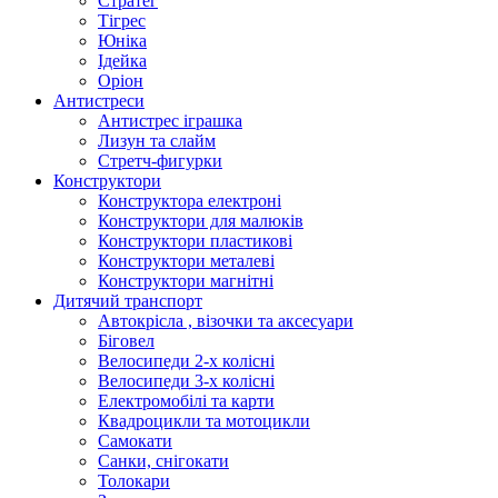
Стратег
Тігрес
Юніка
Ідейка
Оріон
Антистреси
Антистрес іграшка
Лизун та слайм
Стретч-фигурки
Конструктори
Конструктора електроні
Конструктори для малюків
Конструктори пластикові
Конструктори металеві
Конструктори магнітні
Дитячий транспорт
Автокрісла , візочки та аксесуари
Біговел
Велосипеди 2-х колісні
Велосипеди 3-х колісні
Електромобілі та карти
Квадроцикли та мотоцикли
Самокати
Санки, снігокати
Толокари