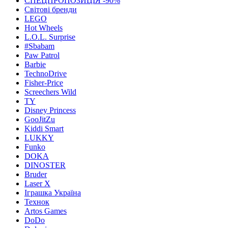
СПЕЦПРОПОЗИЦІЯ -90%
Світові бренди
LEGO
Hot Wheels
L.O.L. Surprise
#Sbabam
Paw Patrol
Barbie
TechnoDrive
Fisher-Price
Screechers Wild
TY
Disney Princess
GooJitZu
Kiddi Smart
LUKKY
Funko
DOKA
DINOSTER
Bruder
Laser X
Іграшка Україна
Технок
Artos Games
DoDo