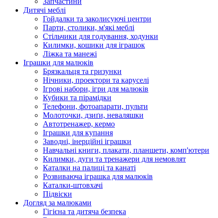
Запчастини
Дитячі меблі
Гойдалки та заколисуючі центри
Парти, столики, м'які меблі
Стільчики для годування, ходунки
Килимки, кошики для іграшок
Ліжка та манежі
Іграшки для малюків
Брязкальця та гризунки
Нічники, проектори та каруселі
Ігрові набори, ігри для малюків
Кубики та пірамідки
Телефони, фотоапарати, пульти
Молоточки, дзиґи, неваляшки
Автотренажер, кермо
Іграшки для купання
Заводні, інерційні іграшки
Навчальні книги, плакати, планшети, комп'ютери
Килимки, дуги та тренажери для немовлят
Каталки на палиці та канаті
Розвиваюча іграшка для малюків
Каталки-штовхачі
Підвіски
Догляд за малюками
Гігієна та дитяча безпека