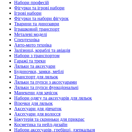
Набори професій
Фігурки та ігрові набори
Ігрові набори
Фігурки та набори фігурок
Тварини та динозаври
Іграшковий транспорт
Металеві моделі
Спецтехніка
Авто-мото техніка
Залізниці, кораблі та авіація
Набори з транспортом
Гаражі та треки
Ляльки та аксесуари
Будиночки, замки, меблі
Транспорт для ляльок
Ляльки та пупси з аксесуарами
Ляльки та пупси функціональні
Манекени для зачісок
Набори одягу та аксесуарів для ляльок
Візочки для ляльок
Аксесуари для дівчаток
Аксесуари для волосся
Біжутерія та скриньки для прикрас
Косметика та нейл-дизайн
Набори аксесуарів, гребінці, дзеркальця