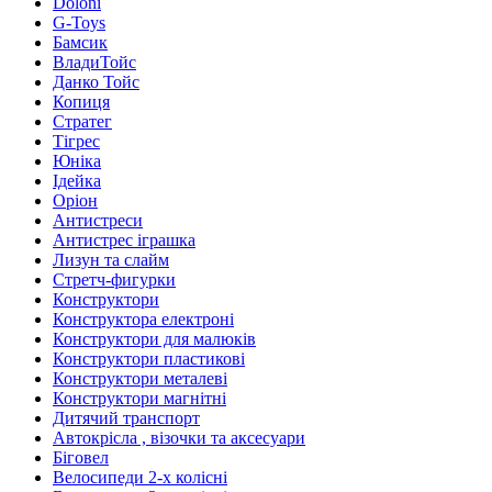
Doloni
G-Toys
Бамсик
ВладиТойс
Данко Тойс
Копиця
Стратег
Тігрес
Юніка
Ідейка
Оріон
Антистреси
Антистрес іграшка
Лизун та слайм
Стретч-фигурки
Конструктори
Конструктора електроні
Конструктори для малюків
Конструктори пластикові
Конструктори металеві
Конструктори магнітні
Дитячий транспорт
Автокрісла , візочки та аксесуари
Біговел
Велосипеди 2-х колісні