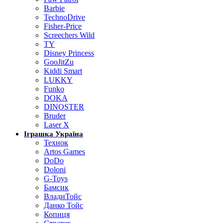
Barbie
TechnoDrive
Fisher-Price
Screechers Wild
TY
Disney Princess
GooJitZu
Kiddi Smart
LUKKY
Funko
DOKA
DINOSTER
Bruder
Laser X
Іграшка Україна
Технок
Artos Games
DoDo
Doloni
G-Toys
Бамсик
ВладиТойс
Данко Тойс
Копиця