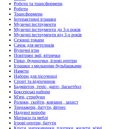
Роботи та трансформери
Роботи
Трансформери
Інтерактивні іграшки
Музичні інструменти
Музичні інструменти до 3-х років
Музичні інструменти від 3-х років
Сезонні товари
Сачок для метеликів
Вуличні ігри
Повітряні змії, вітрячки
Гірки, будиночки, ігрові центри
Іграшки з мильними бульбашками
Намети
Набори для пісочниці
Спорт та відпочинок
Бадмінтон, теніс, дартс, баскетбол
Боксерські набори
М'ячі, стрибуни
Ролики, скейти, ковзани , захист
Тренажери, батути, фітнес
Надувні вироби
Матраси та меблі
Ігрові центри, батути
Круги, нарукавники, плотики, жилети, м'ячі