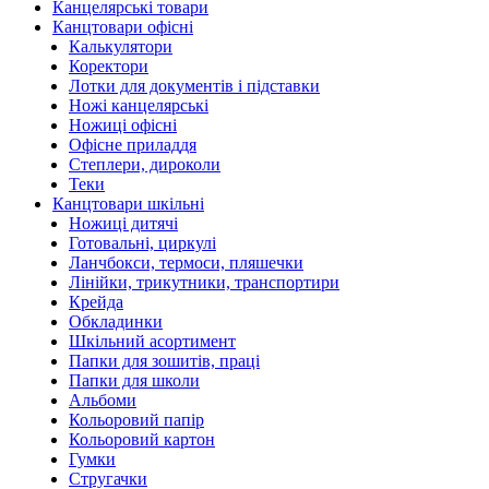
Канцелярські товари
Канцтовари офісні
Калькулятори
Коректори
Лотки для документів і підставки
Ножі канцелярські
Ножиці офісні
Офісне приладдя
Степлери, дироколи
Теки
Канцтовари шкільні
Ножиці дитячі
Готовальні, циркулі
Ланчбокси, термоси, пляшечки
Лінійки, трикутники, транспортири
Крейда
Обкладинки
Шкільний асортимент
Папки для зошитів, праці
Папки для школи
Альбоми
Кольоровий папір
Кольоровий картон
Гумки
Стругачки