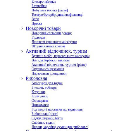
Електрочайники
Батарейки
Побутова техніка (різне)
Тостери/бутербродниці/вафельниці
Ваги
Праска
Новорічні товари
Новорічні елементи декору
Гірлянди
Ялинкові іграшки та аксесуари
Штучні ялинки і сосни
Активний відпочинок, туризм
Вуличні меблі, парасольки та аксесуари
Все для барбекю, пікніків
Активний відпочинок, туризм (різне)
Окуляри сонцезахисні
Парасольки і дощовики
Риболовля
Аксесуари для вудок
Блешня, воблера
Котушки
Кормушки
Оснащення
Прикормки
Род-поди і підставки під вудилища
Риболовля (різне)
Садки, підсаки, багри
Спінінги, вудки
Ящики, коробки, сумки для риболовлі