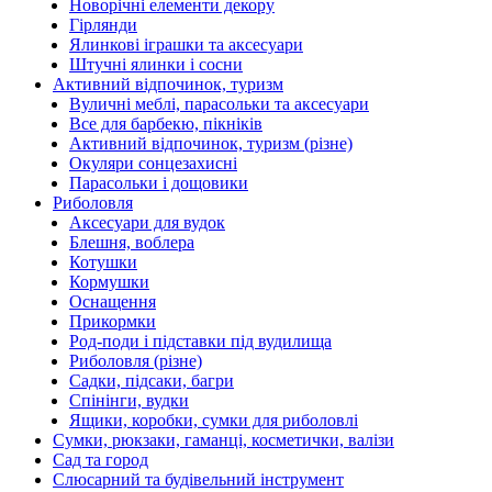
Новорічні елементи декору
Гірлянди
Ялинкові іграшки та аксесуари
Штучні ялинки і сосни
Активний відпочинок, туризм
Вуличні меблі, парасольки та аксесуари
Все для барбекю, пікніків
Активний відпочинок, туризм (різне)
Окуляри сонцезахисні
Парасольки і дощовики
Риболовля
Аксесуари для вудок
Блешня, воблера
Котушки
Кормушки
Оснащення
Прикормки
Род-поди і підставки під вудилища
Риболовля (різне)
Садки, підсаки, багри
Спінінги, вудки
Ящики, коробки, сумки для риболовлі
Сумки, рюкзаки, гаманці, косметички, валізи
Сад та город
Слюсарний та будівельний інструмент