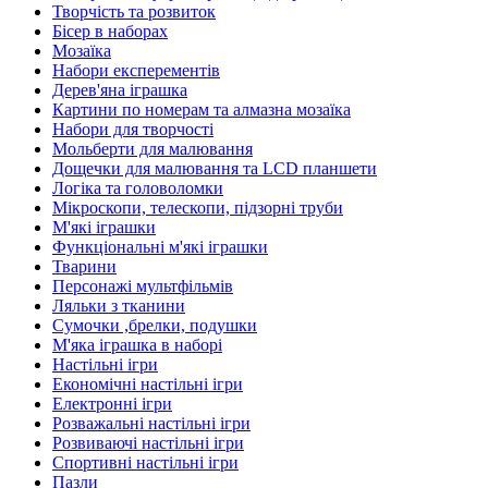
Творчість та розвиток
Бісер в наборах
Мозаїка
Набори експерементів
Дерев'яна іграшка
Картини по номерам та алмазна мозаїка
Набори для творчості
Мольберти для малювання
Дощечки для малювання та LCD планшети
Логіка та головоломки
Мікроскопи, телескопи, підзорні труби
М'які іграшки
Функціональні м'які іграшки
Тварини
Персонажі мультфільмів
Ляльки з тканини
Сумочки ,брелки, подушки
М'яка іграшка в наборі
Настільні ігри
Економічні настільні ігри
Електронні ігри
Розважальні настільні ігри
Розвиваючі настільні ігри
Спортивні настільні ігри
Пазли