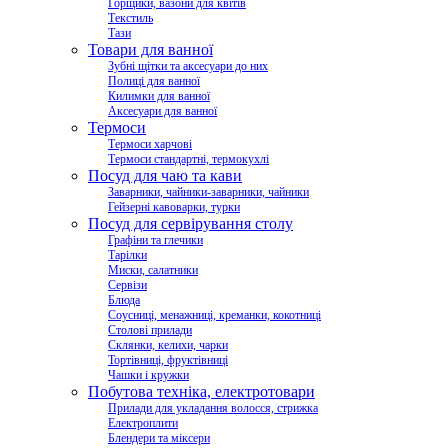
Горщики, вазони для квітів
Текстиль
Тази
Товари для ванної
Зубні щітки та аксесуари до них
Полиці для ванної
Килимки для ванної
Аксесуари для ванної
Термоси
Термоси харчові
Термоси стандартні, термокухлі
Посуд для чаю та кави
Заварники, чайники-заварники, чайники
Гейзерні кавоварки, турки
Посуд для сервірування столу
Графіни та глечики
Тарілки
Миски, салатники
Сервізи
Блюда
Соусниці, менажниці, креманки, кокотниці
Столові прилади
Склянки, келихи, чарки
Тортівниці, фруктівниці
Чашки і кружки
Побутова техніка, електротовари
Прилади для укладання волосся, стрижка
Електроплити
Блендери та міксери