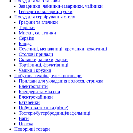
Посуд для чаю та кави
Заварники, чайники-заварники, чайники
Гейзерні кавоварки, турки
Посуд для сервірування столу
Графіни та глечики
Тарілки
Миски, салатники
Сервізи
Блюда
Соусниці, менажниці, креманки, кокотниці
Столові прилади
Склянки, келихи, чарки
Тортівниці, фруктівниці
Чашки і кружки
Побутова техніка, електротовари
Прилади для укладання волосся, стрижка
Електроплити
Блендери та міксери
Електрочайники
Батарейки
Побутова техніка (різне)
Тостери/бутербродниці/вафельниці
Ваги
Праска
Новорічні товари