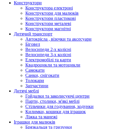
Конструктори
Конструктора електроні
Конструктори для малюків
Конструктори пластикові
Конструктори металеві
Конструктори магнітні
Дитячий транспорт
Автокрісла , візочки та аксесуари
Біговел
Велосипеди 2-х колісні
Велосипеди 3-х колісні
Електромобілі та карти
Квадроцикли та мотоцикли
Самокати
Санки, снігокати
Толокари
Запчастини
Дитячі меблі
Гойдалки та заколисуючі центри
Парти, столики, м'які меблі
Стільчики для годування, ходунки
Килимки, кошики для іграшок
Ліжка та манежі
Іграшки для малюків
Брязкальця та гризунки