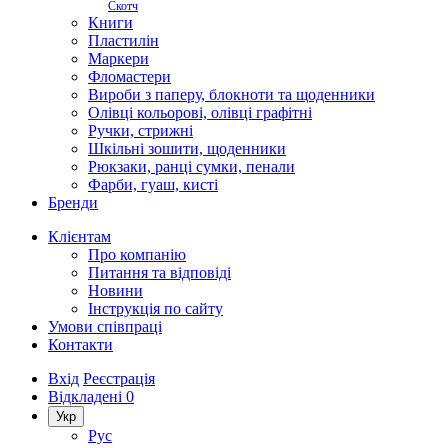
Скотч
Книги
Пластилін
Маркери
Фломастери
Вироби з паперу, блокноти та щоденники
Олівці кольорові, олівці графітні
Ручки, стрижні
Шкільні зошити, щоденники
Рюкзаки, ранці сумки, пенали
Фарби, гуаш, кисті
Бренди
Клієнтам
Про компанію
Питання та відповіді
Новини
Інструкція по сайту
Умови співпраці
Контакти
Вхід
Реєстрація
Відкладені
0
Укр
Рус