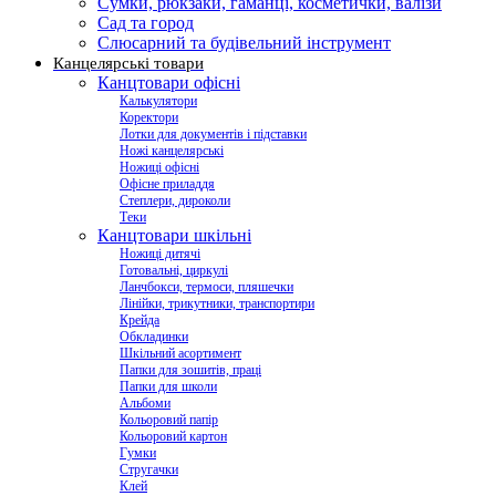
Сумки, рюкзаки, гаманці, косметички, валізи
Сад та город
Слюсарний та будівельний інструмент
Канцелярські товари
Канцтовари офісні
Калькулятори
Коректори
Лотки для документів і підставки
Ножі канцелярські
Ножиці офісні
Офісне приладдя
Степлери, дироколи
Теки
Канцтовари шкільні
Ножиці дитячі
Готовальні, циркулі
Ланчбокси, термоси, пляшечки
Лінійки, трикутники, транспортири
Крейда
Обкладинки
Шкільний асортимент
Папки для зошитів, праці
Папки для школи
Альбоми
Кольоровий папір
Кольоровий картон
Гумки
Стругачки
Клей