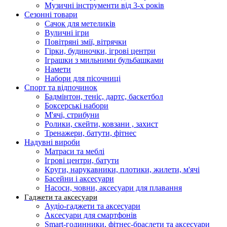
Музичні інструменти від 3-х років
Сезонні товари
Сачок для метеликів
Вуличні ігри
Повітряні змії, вітрячки
Гірки, будиночки, ігрові центри
Іграшки з мильними бульбашками
Намети
Набори для пісочниці
Спорт та відпочинок
Бадмінтон, теніс, дартс, баскетбол
Боксерські набори
М'ячі, стрибуни
Ролики, скейти, ковзани , захист
Тренажери, батути, фітнес
Надувні вироби
Матраси та меблі
Ігрові центри, батути
Круги, нарукавники, плотики, жилети, м'ячі
Басейни і аксесуари
Насоси, човни, аксесуари для плавання
Гаджети та аксесуари
Аудіо-гаджети та аксесуари
Аксесуари для смартфонів
Smart-годинники, фітнес-браслети та аксесуари