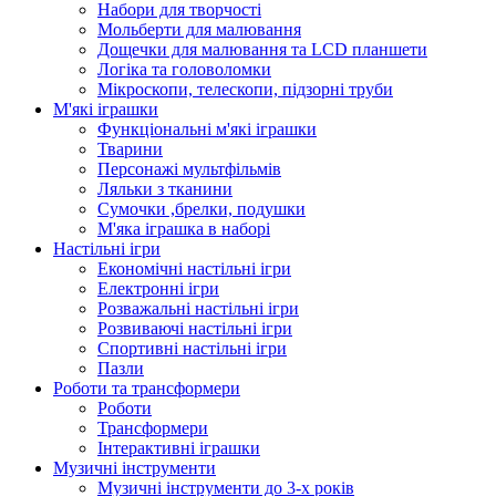
Набори для творчості
Мольберти для малювання
Дощечки для малювання та LCD планшети
Логіка та головоломки
Мікроскопи, телескопи, підзорні труби
М'які іграшки
Функціональні м'які іграшки
Тварини
Персонажі мультфільмів
Ляльки з тканини
Сумочки ,брелки, подушки
М'яка іграшка в наборі
Настільні ігри
Економічні настільні ігри
Електронні ігри
Розважальні настільні ігри
Розвиваючі настільні ігри
Спортивні настільні ігри
Пазли
Роботи та трансформери
Роботи
Трансформери
Інтерактивні іграшки
Музичні інструменти
Музичні інструменти до 3-х років