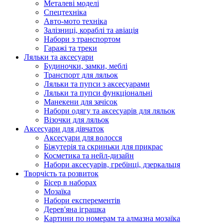
Металеві моделі
Спецтехніка
Авто-мото техніка
Залізниці, кораблі та авіація
Набори з транспортом
Гаражі та треки
Ляльки та аксесуари
Будиночки, замки, меблі
Транспорт для ляльок
Ляльки та пупси з аксесуарами
Ляльки та пупси функціональні
Манекени для зачісок
Набори одягу та аксесуарів для ляльок
Візочки для ляльок
Аксесуари для дівчаток
Аксесуари для волосся
Біжутерія та скриньки для прикрас
Косметика та нейл-дизайн
Набори аксесуарів, гребінці, дзеркальця
Творчість та розвиток
Бісер в наборах
Мозаїка
Набори експерементів
Дерев'яна іграшка
Картини по номерам та алмазна мозаїка