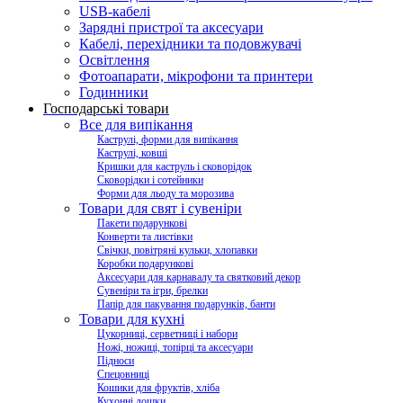
USB-кабелі
Зарядні пристрої та аксесуари
Кабелі, перехідники та подовжувачі
Освітлення
Фотоапарати, мікрофони та принтери
Годинники
Господарські товари
Все для випікання
Каструлі, форми для випікання
Каструлі, ковші
Кришки для каструль і сковорідок
Сковорідки і сотейники
Форми для льоду та морозива
Товари для свят і сувеніри
Пакети подарункові
Конверти та листівки
Свічки, повітряні кульки, хлопавки
Коробки подарункові
Аксесуари для карнавалу та святковий декор
Сувеніри та ігри, брелки
Папір для пакування подарунків, банти
Товари для кухні
Цукорниці, серветниці і набори
Ножі, ножиці, топірці та аксесуари
Підноси
Спецовниці
Кошики для фруктів, хліба
Кухонні дошки