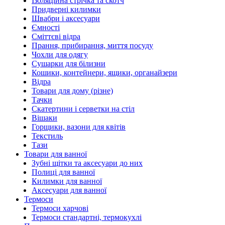
Ізоляційна стрічка та скотч
Придверні килимки
Швабри і аксесуари
Ємності
Сміттєві відра
Прання, прибирання, миття посуду
Чохли для одягу
Сушарки для білизни
Кошики, контейнери, ящики, органайзери
Відра
Товари для дому (різне)
Тачки
Скатертини і серветки на стіл
Вішаки
Горщики, вазони для квітів
Текстиль
Тази
Товари для ванної
Зубні щітки та аксесуари до них
Полиці для ванної
Килимки для ванної
Аксесуари для ванної
Термоси
Термоси харчові
Термоси стандартні, термокухлі