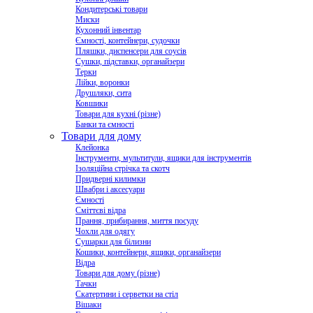
Кондитерські товари
Миски
Кухонний інвентар
Ємності, контейнери, судочки
Пляшки, диспенсери для соусів
Сушки, підставки, органайзери
Терки
Лійки, воронки
Друшляки, сита
Ковшики
Товари для кухні (різне)
Банки та ємності
Товари для дому
Клейонка
Інструменти, мультитули, ящики для інструментів
Ізоляційна стрічка та скотч
Придверні килимки
Швабри і аксесуари
Ємності
Сміттєві відра
Прання, прибирання, миття посуду
Чохли для одягу
Сушарки для білизни
Кошики, контейнери, ящики, органайзери
Відра
Товари для дому (різне)
Тачки
Скатертини і серветки на стіл
Вішаки