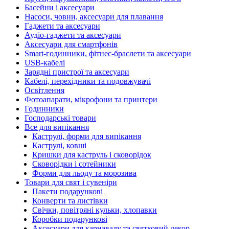
Басейни і аксесуари
Насоси, човни, аксесуари для плавання
Гаджети та аксесуари
Аудіо-гаджети та аксесуари
Аксесуари для смартфонів
Smart-годинники, фітнес-браслети та аксесуари
USB-кабелі
Зарядні пристрої та аксесуари
Кабелі, перехідники та подовжувачі
Освітлення
Фотоапарати, мікрофони та принтери
Годинники
Господарські товари
Все для випікання
Каструлі, форми для випікання
Каструлі, ковші
Кришки для каструль і сковорідок
Сковорідки і сотейники
Форми для льоду та морозива
Товари для свят і сувеніри
Пакети подарункові
Конверти та листівки
Свічки, повітряні кульки, хлопавки
Коробки подарункові
Аксесуари для карнавалу та святковий декор