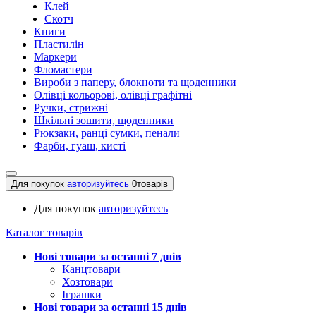
Клей
Скотч
Книги
Пластилін
Маркери
Фломастери
Вироби з паперу, блокноти та щоденники
Олівці кольорові, олівці графітні
Ручки, стрижні
Шкільні зошити, щоденники
Рюкзаки, ранці сумки, пенали
Фарби, гуаш, кисті
Для покупок
авторизуйтесь
0
товарів
Для покупок
авторизуйтесь
Каталог товарів
Нові товари за останнi 7 днiв
Канцтовари
Хозтовари
Іграшки
Нові товари за останнi 15 днiв