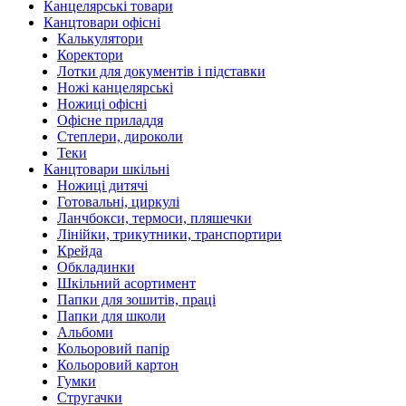
Канцелярські товари
Канцтовари офісні
Калькулятори
Коректори
Лотки для документів і підставки
Ножі канцелярські
Ножиці офісні
Офісне приладдя
Степлери, дироколи
Теки
Канцтовари шкільні
Ножиці дитячі
Готовальні, циркулі
Ланчбокси, термоси, пляшечки
Лінійки, трикутники, транспортири
Крейда
Обкладинки
Шкільний асортимент
Папки для зошитів, праці
Папки для школи
Альбоми
Кольоровий папір
Кольоровий картон
Гумки
Стругачки