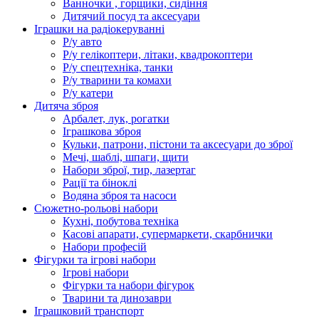
Ванночки , горщики, сидіння
Дитячий посуд та аксесуари
Іграшки на радіокеруванні
Р/у авто
Р/у гелікоптери, літаки, квадрокоптери
Р/у спецтехніка, танки
Р/у тварини та комахи
Р/у катери
Дитяча зброя
Арбалет, лук, рогатки
Іграшкова зброя
Кульки, патрони, пістони та аксесуари до зброї
Мечі, шаблі, шпаги, щити
Набори зброї, тир, лазертаг
Рації та біноклі
Водяна зброя та насоси
Сюжетно-рольові набори
Кухні, побутова техніка
Касові апарати, супермаркети, скарбнички
Набори професій
Фігурки та ігрові набори
Ігрові набори
Фігурки та набори фігурок
Тварини та динозаври
Іграшковий транспорт