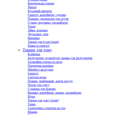
Кондитерські товари
Миски
Кухонний інвентар
Ємності, контейнери, судочки
Пляшки, диспенсери для соусів
Сушки, підставки, органайзери
Терки
Лійки, воронки
Друшляки, сита
Ковшики
Товари для кухні (різне)
Банки та ємності
Товари для дому
Клейонка
Інструменти, мультитули, ящики для інструментів
Ізоляційна стрічка та скотч
Придверні килимки
Швабри і аксесуари
Ємності
Сміттєві відра
Прання, прибирання, миття посуду
Чохли для одягу
Сушарки для білизни
Кошики, контейнери, ящики, органайзери
Відра
Товари для дому (різне)
Тачки
Скатертини і серветки на стіл
Вішаки