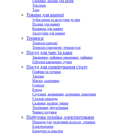
Горщики, вазони для квітів
Текстиль
Тази
Товари для ванної
Зубні щітки та аксесуари до них
Полиці для ванної
Килимки для ванної
Аксесуари для ванної
Термоси
Термоси харчові
Термоси стандартні, термокухлі
Посуд для чаю та кави
Заварники, чайники-заварники, чайники
Гейзерні кавоварки, турки
Посуд для сервірування столу
Графіни та глечики
Тарілки
Миски, салатники
Сервізи
Блюда
Соусниці, менажниці, креманки, кокотниці
Столові прилади
Склянки, келихи, чарки
Тортівниці, фруктівниці
Чашки і кружки
Побутова техніка, електротовари
Прилади для укладання волосся, стрижка
Електроплити
Блендери та міксери