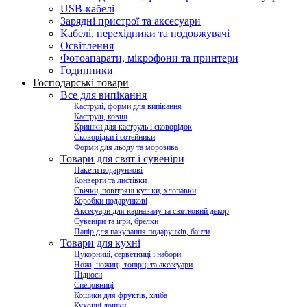
USB-кабелі
Зарядні пристрої та аксесуари
Кабелі, перехідники та подовжувачі
Освітлення
Фотоапарати, мікрофони та принтери
Годинники
Господарські товари
Все для випікання
Каструлі, форми для випікання
Каструлі, ковші
Кришки для каструль і сковорідок
Сковорідки і сотейники
Форми для льоду та морозива
Товари для свят і сувеніри
Пакети подарункові
Конверти та листівки
Свічки, повітряні кульки, хлопавки
Коробки подарункові
Аксесуари для карнавалу та святковий декор
Сувеніри та ігри, брелки
Папір для пакування подарунків, банти
Товари для кухні
Цукорниці, серветниці і набори
Ножі, ножиці, топірці та аксесуари
Підноси
Спецовниці
Кошики для фруктів, хліба
Кухонні дошки