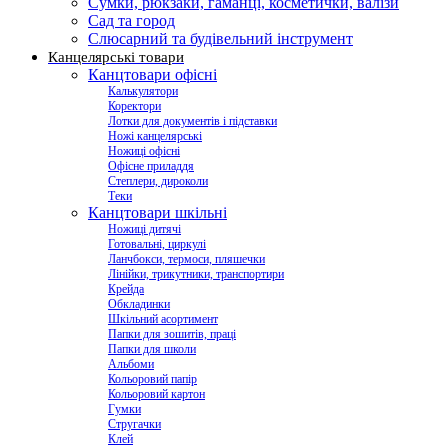
Сумки, рюкзаки, гаманці, косметички, валізи
Сад та город
Слюсарний та будівельний інструмент
Канцелярські товари
Канцтовари офісні
Калькулятори
Коректори
Лотки для документів і підставки
Ножі канцелярські
Ножиці офісні
Офісне приладдя
Степлери, дироколи
Теки
Канцтовари шкільні
Ножиці дитячі
Готовальні, циркулі
Ланчбокси, термоси, пляшечки
Лінійки, трикутники, транспортири
Крейда
Обкладинки
Шкільний асортимент
Папки для зошитів, праці
Папки для школи
Альбоми
Кольоровий папір
Кольоровий картон
Гумки
Стругачки
Клей