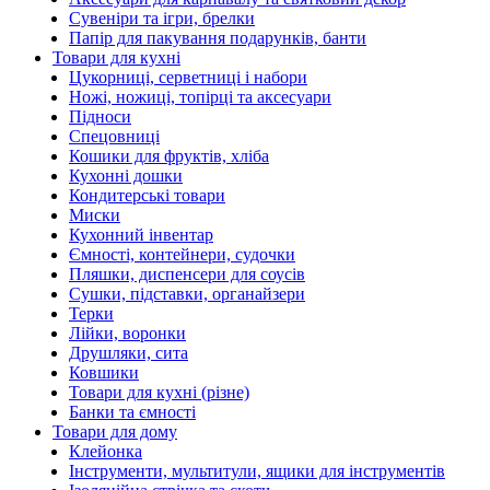
Сувеніри та ігри, брелки
Папір для пакування подарунків, банти
Товари для кухні
Цукорниці, серветниці і набори
Ножі, ножиці, топірці та аксесуари
Підноси
Спецовниці
Кошики для фруктів, хліба
Кухонні дошки
Кондитерські товари
Миски
Кухонний інвентар
Ємності, контейнери, судочки
Пляшки, диспенсери для соусів
Сушки, підставки, органайзери
Терки
Лійки, воронки
Друшляки, сита
Ковшики
Товари для кухні (різне)
Банки та ємності
Товари для дому
Клейонка
Інструменти, мультитули, ящики для інструментів