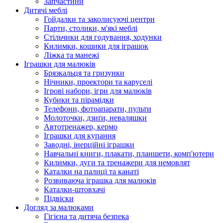
Запчастини
Дитячі меблі
Гойдалки та заколисуючі центри
Парти, столики, м'які меблі
Стільчики для годування, ходунки
Килимки, кошики для іграшок
Ліжка та манежі
Іграшки для малюків
Брязкальця та гризунки
Нічники, проектори та каруселі
Ігрові набори, ігри для малюків
Кубики та пірамідки
Телефони, фотоапарати, пульти
Молоточки, дзиґи, неваляшки
Автотренажер, кермо
Іграшки для купання
Заводні, інерційні іграшки
Навчальні книги, плакати, планшети, комп'ютери
Килимки, дуги та тренажери для немовлят
Каталки на палиці та канаті
Розвиваюча іграшка для малюків
Каталки-штовхачі
Підвіски
Догляд за малюками
Гігієна та дитяча безпека