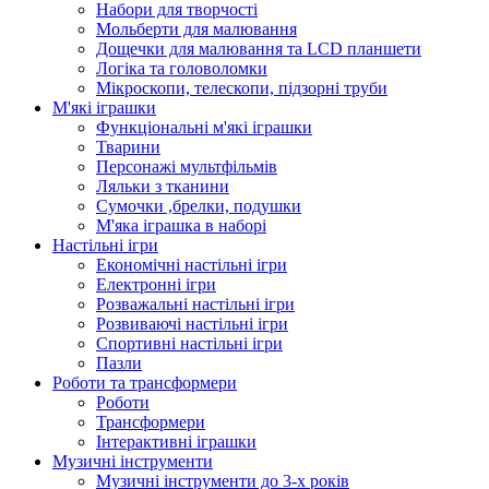
Набори для творчості
Мольберти для малювання
Дощечки для малювання та LCD планшети
Логіка та головоломки
Мікроскопи, телескопи, підзорні труби
М'які іграшки
Функціональні м'які іграшки
Тварини
Персонажі мультфільмів
Ляльки з тканини
Сумочки ,брелки, подушки
М'яка іграшка в наборі
Настільні ігри
Економічні настільні ігри
Електронні ігри
Розважальні настільні ігри
Розвиваючі настільні ігри
Спортивні настільні ігри
Пазли
Роботи та трансформери
Роботи
Трансформери
Інтерактивні іграшки
Музичні інструменти
Музичні інструменти до 3-х років