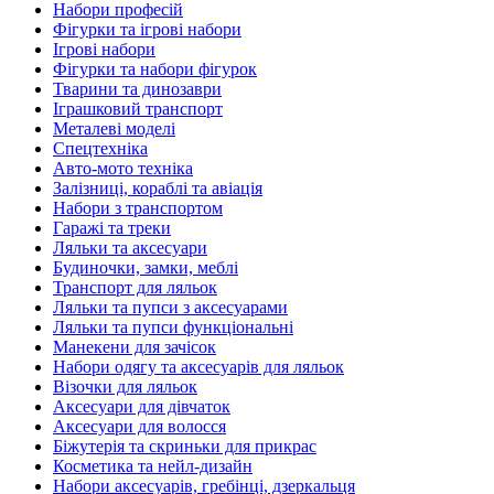
Набори професій
Фігурки та ігрові набори
Ігрові набори
Фігурки та набори фігурок
Тварини та динозаври
Іграшковий транспорт
Металеві моделі
Спецтехніка
Авто-мото техніка
Залізниці, кораблі та авіація
Набори з транспортом
Гаражі та треки
Ляльки та аксесуари
Будиночки, замки, меблі
Транспорт для ляльок
Ляльки та пупси з аксесуарами
Ляльки та пупси функціональні
Манекени для зачісок
Набори одягу та аксесуарів для ляльок
Візочки для ляльок
Аксесуари для дівчаток
Аксесуари для волосся
Біжутерія та скриньки для прикрас
Косметика та нейл-дизайн
Набори аксесуарів, гребінці, дзеркальця