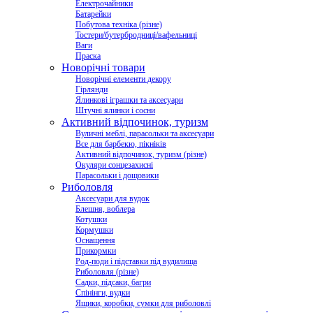
Електрочайники
Батарейки
Побутова техніка (різне)
Тостери/бутербродниці/вафельниці
Ваги
Праска
Новорічні товари
Новорічні елементи декору
Гірлянди
Ялинкові іграшки та аксесуари
Штучні ялинки і сосни
Активний відпочинок, туризм
Вуличні меблі, парасольки та аксесуари
Все для барбекю, пікніків
Активний відпочинок, туризм (різне)
Окуляри сонцезахисні
Парасольки і дощовики
Риболовля
Аксесуари для вудок
Блешня, воблера
Котушки
Кормушки
Оснащення
Прикормки
Род-поди і підставки під вудилища
Риболовля (різне)
Садки, підсаки, багри
Спінінги, вудки
Ящики, коробки, сумки для риболовлі