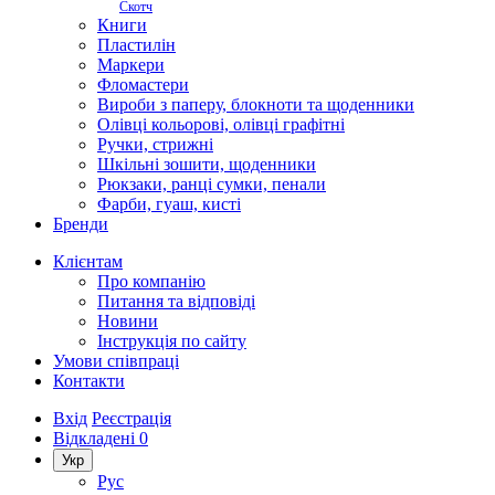
Скотч
Книги
Пластилін
Маркери
Фломастери
Вироби з паперу, блокноти та щоденники
Олівці кольорові, олівці графітні
Ручки, стрижні
Шкільні зошити, щоденники
Рюкзаки, ранці сумки, пенали
Фарби, гуаш, кисті
Бренди
Клієнтам
Про компанію
Питання та відповіді
Новини
Інструкція по сайту
Умови співпраці
Контакти
Вхід
Реєстрація
Відкладені
0
Укр
Рус