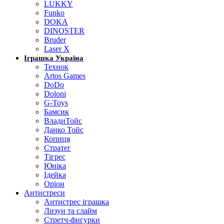
LUKKY
Funko
DOKA
DINOSTER
Bruder
Laser X
Іграшка Україна
Технок
Artos Games
DoDo
Doloni
G-Toys
Бамсик
ВладиТойс
Данко Тойс
Копиця
Стратег
Тігрес
Юніка
Ідейка
Оріон
Антистреси
Антистрес іграшка
Лизун та слайм
Стретч-фигурки