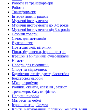
Роботи та трансформери
Роботи
Трансформери
Інтерактивні іграшки
Музичні інструменти
Музичні інструменти до 3-х років
Музичні інструменти від 3-х років
Сезонні товари
Сачок для метеликів
Вуличні ігри
Повітряні змії, вітрячки
Гірки, будиночки, ігрові центри
Іграшки з мильними бульбашками
Намети
Набори для пісочниці
Спорт та відпочинок
Бадмінтон, теніс, дартс, баскетбол
Боксерські набори
М'ячі, стрибуни
Ролики, скейти, ковзани , захист
Тренажери, батути, фітнес
Надувні вироби
Матраси та меблі
Ігрові центри, батути
Круги, нарукавники, плотики, жилети, м'ячі