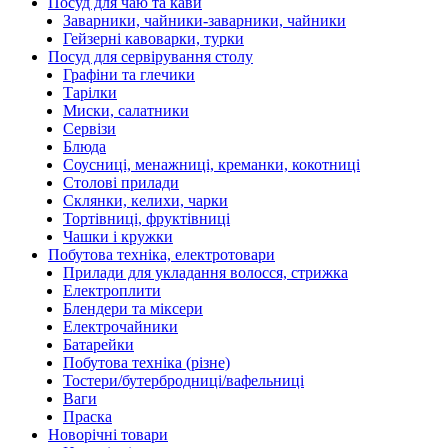
Посуд для чаю та кави
Заварники, чайники-заварники, чайники
Гейзерні кавоварки, турки
Посуд для сервірування столу
Графіни та глечики
Тарілки
Миски, салатники
Сервізи
Блюда
Соусниці, менажниці, креманки, кокотниці
Столові прилади
Склянки, келихи, чарки
Тортівниці, фруктівниці
Чашки і кружки
Побутова техніка, електротовари
Прилади для укладання волосся, стрижка
Електроплити
Блендери та міксери
Електрочайники
Батарейки
Побутова техніка (різне)
Тостери/бутербродниці/вафельниці
Ваги
Праска
Новорічні товари