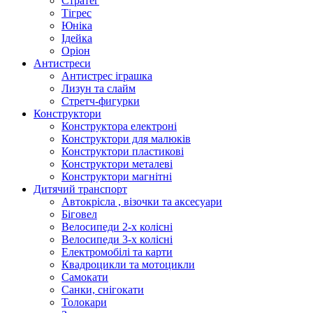
Стратег
Тігрес
Юніка
Ідейка
Оріон
Антистреси
Антистрес іграшка
Лизун та слайм
Стретч-фигурки
Конструктори
Конструктора електроні
Конструктори для малюків
Конструктори пластикові
Конструктори металеві
Конструктори магнітні
Дитячий транспорт
Автокрісла , візочки та аксесуари
Біговел
Велосипеди 2-х колісні
Велосипеди 3-х колісні
Електромобілі та карти
Квадроцикли та мотоцикли
Самокати
Санки, снігокати
Толокари