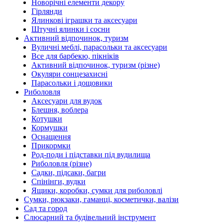
Новорічні елементи декору
Гірлянди
Ялинкові іграшки та аксесуари
Штучні ялинки і сосни
Активний відпочинок, туризм
Вуличні меблі, парасольки та аксесуари
Все для барбекю, пікніків
Активний відпочинок, туризм (різне)
Окуляри сонцезахисні
Парасольки і дощовики
Риболовля
Аксесуари для вудок
Блешня, воблера
Котушки
Кормушки
Оснащення
Прикормки
Род-поди і підставки під вудилища
Риболовля (різне)
Садки, підсаки, багри
Спінінги, вудки
Ящики, коробки, сумки для риболовлі
Сумки, рюкзаки, гаманці, косметички, валізи
Сад та город
Слюсарний та будівельний інструмент