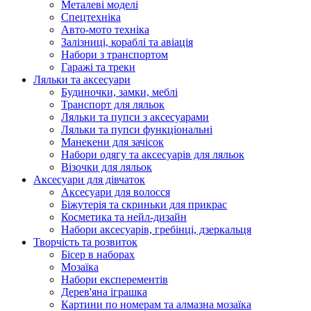
Металеві моделі
Спецтехніка
Авто-мото техніка
Залізниці, кораблі та авіація
Набори з транспортом
Гаражі та треки
Ляльки та аксесуари
Будиночки, замки, меблі
Транспорт для ляльок
Ляльки та пупси з аксесуарами
Ляльки та пупси функціональні
Манекени для зачісок
Набори одягу та аксесуарів для ляльок
Візочки для ляльок
Аксесуари для дівчаток
Аксесуари для волосся
Біжутерія та скриньки для прикрас
Косметика та нейл-дизайн
Набори аксесуарів, гребінці, дзеркальця
Творчість та розвиток
Бісер в наборах
Мозаїка
Набори експерементів
Дерев'яна іграшка
Картини по номерам та алмазна мозаїка