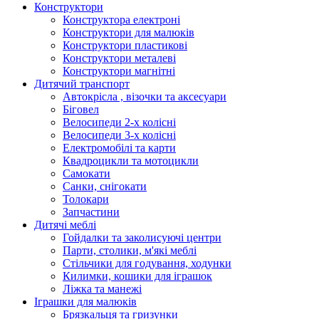
Конструктори
Конструктора електроні
Конструктори для малюків
Конструктори пластикові
Конструктори металеві
Конструктори магнітні
Дитячий транспорт
Автокрісла , візочки та аксесуари
Біговел
Велосипеди 2-х колісні
Велосипеди 3-х колісні
Електромобілі та карти
Квадроцикли та мотоцикли
Самокати
Санки, снігокати
Толокари
Запчастини
Дитячі меблі
Гойдалки та заколисуючі центри
Парти, столики, м'які меблі
Стільчики для годування, ходунки
Килимки, кошики для іграшок
Ліжка та манежі
Іграшки для малюків
Брязкальця та гризунки