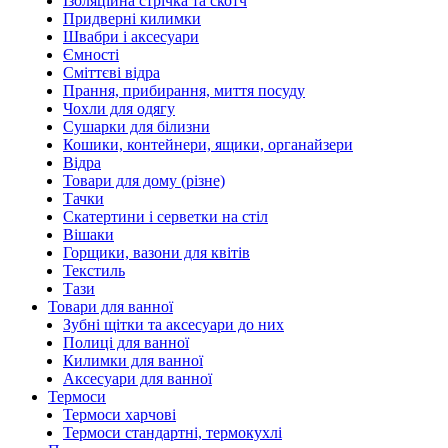
Ізоляційна стрічка та скотч
Придверні килимки
Швабри і аксесуари
Ємності
Сміттєві відра
Прання, прибирання, миття посуду
Чохли для одягу
Сушарки для білизни
Кошики, контейнери, ящики, органайзери
Відра
Товари для дому (різне)
Тачки
Скатертини і серветки на стіл
Вішаки
Горщики, вазони для квітів
Текстиль
Тази
Товари для ванної
Зубні щітки та аксесуари до них
Полиці для ванної
Килимки для ванної
Аксесуари для ванної
Термоси
Термоси харчові
Термоси стандартні, термокухлі