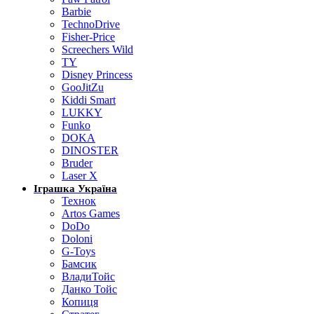
Barbie
TechnoDrive
Fisher-Price
Screechers Wild
TY
Disney Princess
GooJitZu
Kiddi Smart
LUKKY
Funko
DOKA
DINOSTER
Bruder
Laser X
Іграшка Україна
Технок
Artos Games
DoDo
Doloni
G-Toys
Бамсик
ВладиТойс
Данко Тойс
Копиця