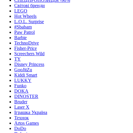
СПЕЦПРОПОЗИЦІЯ -90%
Світові бренди
LEGO
Hot Wheels
L.O.L. Surprise
#Sbabam
Paw Patrol
Barbie
TechnoDrive
Fisher-Price
Screechers Wild
TY
Disney Princess
GooJitZu
Kiddi Smart
LUKKY
Funko
DOKA
DINOSTER
Bruder
Laser X
Іграшка Україна
Технок
Artos Games
DoDo