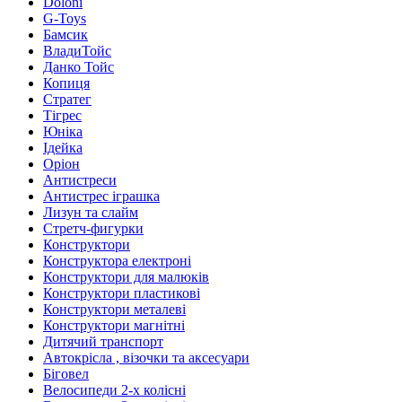
Doloni
G-Toys
Бамсик
ВладиТойс
Данко Тойс
Копиця
Стратег
Тігрес
Юніка
Ідейка
Оріон
Антистреси
Антистрес іграшка
Лизун та слайм
Стретч-фигурки
Конструктори
Конструктора електроні
Конструктори для малюків
Конструктори пластикові
Конструктори металеві
Конструктори магнітні
Дитячий транспорт
Автокрісла , візочки та аксесуари
Біговел
Велосипеди 2-х колісні