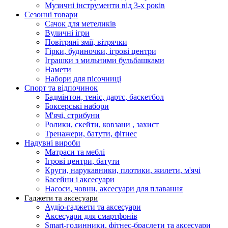
Музичні інструменти від 3-х років
Сезонні товари
Сачок для метеликів
Вуличні ігри
Повітряні змії, вітрячки
Гірки, будиночки, ігрові центри
Іграшки з мильними бульбашками
Намети
Набори для пісочниці
Спорт та відпочинок
Бадмінтон, теніс, дартс, баскетбол
Боксерські набори
М'ячі, стрибуни
Ролики, скейти, ковзани , захист
Тренажери, батути, фітнес
Надувні вироби
Матраси та меблі
Ігрові центри, батути
Круги, нарукавники, плотики, жилети, м'ячі
Басейни і аксесуари
Насоси, човни, аксесуари для плавання
Гаджети та аксесуари
Аудіо-гаджети та аксесуари
Аксесуари для смартфонів
Smart-годинники, фітнес-браслети та аксесуари