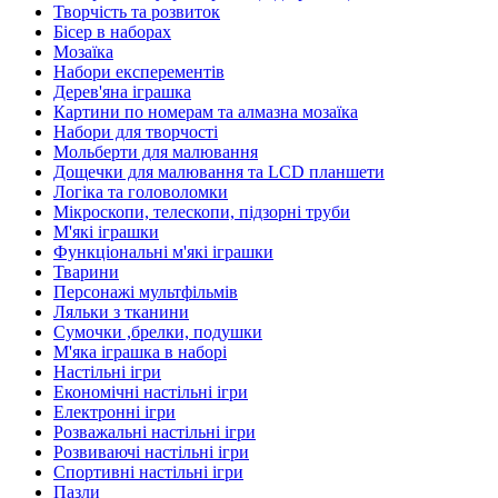
Творчість та розвиток
Бісер в наборах
Мозаїка
Набори експерементів
Дерев'яна іграшка
Картини по номерам та алмазна мозаїка
Набори для творчості
Мольберти для малювання
Дощечки для малювання та LCD планшети
Логіка та головоломки
Мікроскопи, телескопи, підзорні труби
М'які іграшки
Функціональні м'які іграшки
Тварини
Персонажі мультфільмів
Ляльки з тканини
Сумочки ,брелки, подушки
М'яка іграшка в наборі
Настільні ігри
Економічні настільні ігри
Електронні ігри
Розважальні настільні ігри
Розвиваючі настільні ігри
Спортивні настільні ігри
Пазли