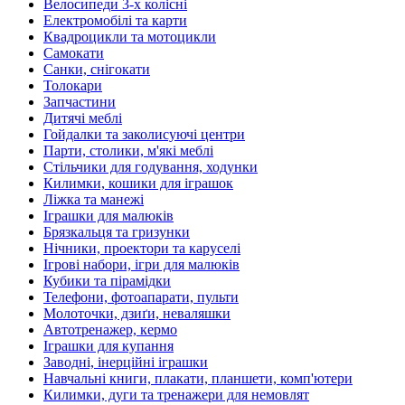
Велосипеди 3-х колісні
Електромобілі та карти
Квадроцикли та мотоцикли
Самокати
Санки, снігокати
Толокари
Запчастини
Дитячі меблі
Гойдалки та заколисуючі центри
Парти, столики, м'які меблі
Стільчики для годування, ходунки
Килимки, кошики для іграшок
Ліжка та манежі
Іграшки для малюків
Брязкальця та гризунки
Нічники, проектори та каруселі
Ігрові набори, ігри для малюків
Кубики та пірамідки
Телефони, фотоапарати, пульти
Молоточки, дзиґи, неваляшки
Автотренажер, кермо
Іграшки для купання
Заводні, інерційні іграшки
Навчальні книги, плакати, планшети, комп'ютери
Килимки, дуги та тренажери для немовлят