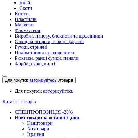
Клей
Скотч
Книги
Пластилін
Маркери
Фломастери
Вироби з паперу, блокноти та щоденники
Олівці кольорові, олівці графітні
Ручки, стрижні
Шкільні зошити, щоденники
Рюкзаки, ранці сумки, пенали
Фарби, гуаш, кисті
Для покупок
авторизуйтесь
0
товарів
Для покупок
авторизуйтесь
Каталог товарів
СПЕЦПРОПОЗИЦІЯ -20%
Нові товари за останнi 7 днiв
Канцтовари
Хозтовари
Іграшки