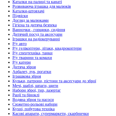
Каталки на палиці та канаті
Розвиваюча іграшка для малюків
Каталки-штовхачі
Підвіски
Догляд за малюками
Гігієна та дитяча безпека
Ванночки , горщики, сидіння
Дитячий посуд та аксесуари
Іграшки на радіокеруванні
Р/у авто
Р/у гелікоптери, літаки, квадрокоптери
Р/у спецтехніка, танки
Р/у тварини та комахи
Р/у катери
Дитяча зброя
Арбалет, лук, рогатки
Іграшкова зброя
Кульки, патрони, пістони та аксесуари до зброї
Мечі, шаблі, шпаги, щити
Набори зброї, тир, лазертаг
Рації та біноклі
Водяна зброя та насоси
Сюжетно-рольові набори
Кухні, побутова техніка
Касові апарати, супермаркети, скарбнички