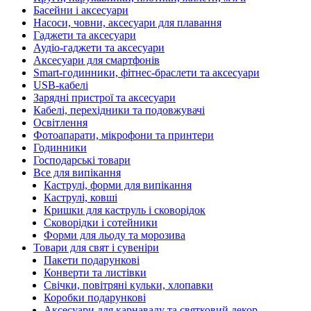
Басейни і аксесуари
Насоси, човни, аксесуари для плавання
Гаджети та аксесуари
Аудіо-гаджети та аксесуари
Аксесуари для смартфонів
Smart-годинники, фітнес-браслети та аксесуари
USB-кабелі
Зарядні пристрої та аксесуари
Кабелі, перехідники та подовжувачі
Освітлення
Фотоапарати, мікрофони та принтери
Годинники
Господарські товари
Все для випікання
Каструлі, форми для випікання
Каструлі, ковші
Кришки для каструль і сковорідок
Сковорідки і сотейники
Форми для льоду та морозива
Товари для свят і сувеніри
Пакети подарункові
Конверти та листівки
Свічки, повітряні кульки, хлопавки
Коробки подарункові
Аксесуари для карнавалу та святковий декор