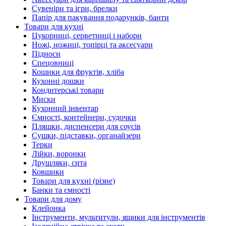
Сувеніри та ігри, брелки
Папір для пакування подарунків, банти
Товари для кухні
Цукорниці, серветниці і набори
Ножі, ножиці, топірці та аксесуари
Підноси
Спецовниці
Кошики для фруктів, хліба
Кухонні дошки
Кондитерські товари
Миски
Кухонний інвентар
Ємності, контейнери, судочки
Пляшки, диспенсери для соусів
Сушки, підставки, органайзери
Терки
Лійки, воронки
Друшляки, сита
Ковшики
Товари для кухні (різне)
Банки та ємності
Товари для дому
Клейонка
Інструменти, мультитули, ящики для інструментів