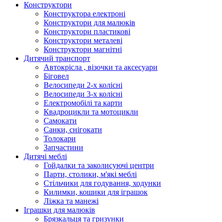
Конструктори
Конструктора електроні
Конструктори для малюків
Конструктори пластикові
Конструктори металеві
Конструктори магнітні
Дитячий транспорт
Автокрісла , візочки та аксесуари
Біговел
Велосипеди 2-х колісні
Велосипеди 3-х колісні
Електромобілі та карти
Квадроцикли та мотоцикли
Самокати
Санки, снігокати
Толокари
Запчастини
Дитячі меблі
Гойдалки та заколисуючі центри
Парти, столики, м'які меблі
Стільчики для годування, ходунки
Килимки, кошики для іграшок
Ліжка та манежі
Іграшки для малюків
Брязкальця та гризунки