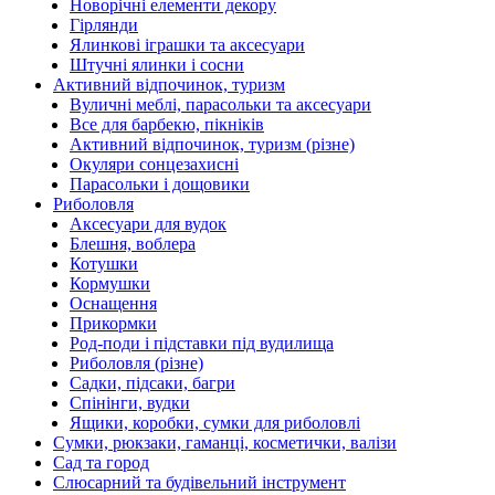
Новорічні елементи декору
Гірлянди
Ялинкові іграшки та аксесуари
Штучні ялинки і сосни
Активний відпочинок, туризм
Вуличні меблі, парасольки та аксесуари
Все для барбекю, пікніків
Активний відпочинок, туризм (різне)
Окуляри сонцезахисні
Парасольки і дощовики
Риболовля
Аксесуари для вудок
Блешня, воблера
Котушки
Кормушки
Оснащення
Прикормки
Род-поди і підставки під вудилища
Риболовля (різне)
Садки, підсаки, багри
Спінінги, вудки
Ящики, коробки, сумки для риболовлі
Сумки, рюкзаки, гаманці, косметички, валізи
Сад та город
Слюсарний та будівельний інструмент