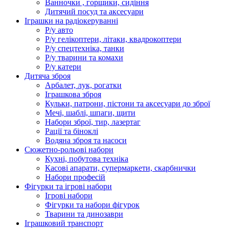
Ванночки , горщики, сидіння
Дитячий посуд та аксесуари
Іграшки на радіокеруванні
Р/у авто
Р/у гелікоптери, літаки, квадрокоптери
Р/у спецтехніка, танки
Р/у тварини та комахи
Р/у катери
Дитяча зброя
Арбалет, лук, рогатки
Іграшкова зброя
Кульки, патрони, пістони та аксесуари до зброї
Мечі, шаблі, шпаги, щити
Набори зброї, тир, лазертаг
Рації та біноклі
Водяна зброя та насоси
Сюжетно-рольові набори
Кухні, побутова техніка
Касові апарати, супермаркети, скарбнички
Набори професій
Фігурки та ігрові набори
Ігрові набори
Фігурки та набори фігурок
Тварини та динозаври
Іграшковий транспорт