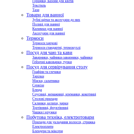
Горщики, вазони для квітів
Текстиль
Тази
Товари для ванної
Зубні щітки та аксесуари до них
Полиці для ванної
Килимки для ванної
Аксесуари для ванної
Термоси
Термоси харчові
Термоси стандартні, термокухлі
Посуд для чаю та кави
Заварники, чайники-заварники, чайники
Гейзерні кавоварки, турки
Посуд для сервірування столу
Графіни та глечики
Тарілки
Миски, салатники
Сервізи
Блюда
Соусниці, менажниці, креманки, кокотниці
Столові прилади
Склянки, келихи, чарки
Тортівниці, фруктівниці
Чашки і кружки
Побутова техніка, електротовари
Прилади для укладання волосся, стрижка
Електроплити
Блендери та міксери