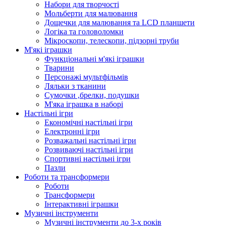
Набори для творчості
Мольберти для малювання
Дощечки для малювання та LCD планшети
Логіка та головоломки
Мікроскопи, телескопи, підзорні труби
М'які іграшки
Функціональні м'які іграшки
Тварини
Персонажі мультфільмів
Ляльки з тканини
Сумочки ,брелки, подушки
М'яка іграшка в наборі
Настільні ігри
Економічні настільні ігри
Електронні ігри
Розважальні настільні ігри
Розвиваючі настільні ігри
Спортивні настільні ігри
Пазли
Роботи та трансформери
Роботи
Трансформери
Інтерактивні іграшки
Музичні інструменти
Музичні інструменти до 3-х років