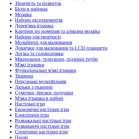
Творчість та розвиток
Бісер в наборах
Мозаїка
Набори експерементів
Дерев'яна іграшка
Картини по номерам та алмазна мозаїка
Набори для творчості
Мольберти для малювання
Дощечки для малювання та LCD планшети
Логіка та головоломки
Мікроскопи, телескопи, підзорні труби
М'які іграшки
Функціональні м'які іграшки
Тварини
Персонажі мультфільмів
Ляльки з тканини
Сумочки ,брелки, подушки
М'яка іграшка в наборі
Настільні ігри
Економічні настільні ігри
Електронні ігри
Розважальні настільні ігри
Розвиваючі настільні ігри
Спортивні настільні ігри
Пазли