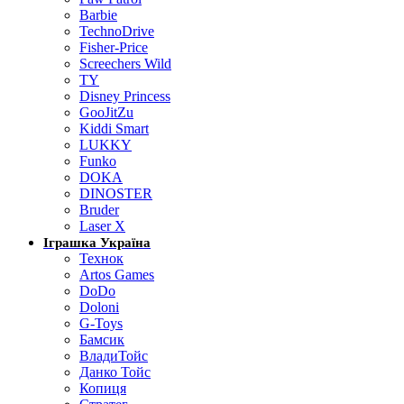
Barbie
TechnoDrive
Fisher-Price
Screechers Wild
TY
Disney Princess
GooJitZu
Kiddi Smart
LUKKY
Funko
DOKA
DINOSTER
Bruder
Laser X
Іграшка Україна
Технок
Artos Games
DoDo
Doloni
G-Toys
Бамсик
ВладиТойс
Данко Тойс
Копиця