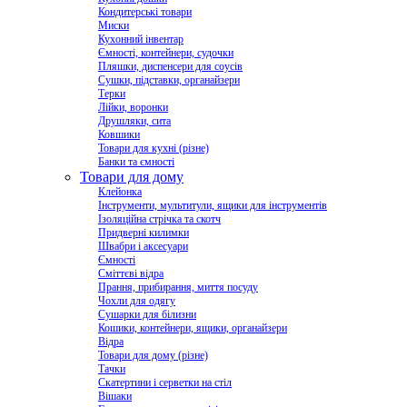
Кондитерські товари
Миски
Кухонний інвентар
Ємності, контейнери, судочки
Пляшки, диспенсери для соусів
Сушки, підставки, органайзери
Терки
Лійки, воронки
Друшляки, сита
Ковшики
Товари для кухні (різне)
Банки та ємності
Товари для дому
Клейонка
Інструменти, мультитули, ящики для інструментів
Ізоляційна стрічка та скотч
Придверні килимки
Швабри і аксесуари
Ємності
Сміттєві відра
Прання, прибирання, миття посуду
Чохли для одягу
Сушарки для білизни
Кошики, контейнери, ящики, органайзери
Відра
Товари для дому (різне)
Тачки
Скатертини і серветки на стіл
Вішаки