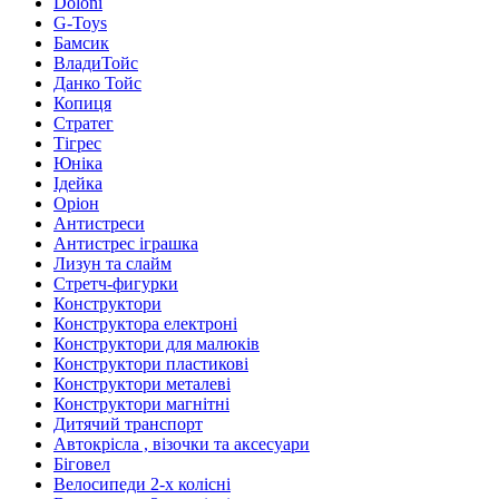
Doloni
G-Toys
Бамсик
ВладиТойс
Данко Тойс
Копиця
Стратег
Тігрес
Юніка
Ідейка
Оріон
Антистреси
Антистрес іграшка
Лизун та слайм
Стретч-фигурки
Конструктори
Конструктора електроні
Конструктори для малюків
Конструктори пластикові
Конструктори металеві
Конструктори магнітні
Дитячий транспорт
Автокрісла , візочки та аксесуари
Біговел
Велосипеди 2-х колісні