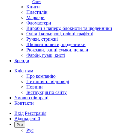
Скотч
Книги
Пластилін
Маркери
Фломастери
Вироби з паперу, блокноти та щоденники
Олівці кольорові, олівці графітні
Ручки, стрижні
Шкільні зошити, щоденники
Рюкзаки, ранці сумки, пенали
Фарби, гуаш, кисті
Бренди
Клієнтам
Про компанію
Питання та відповіді
Новини
Інструкція по сайту
Умови співпраці
Контакти
Вхід
Реєстрація
Відкладені
0
Укр
Рус