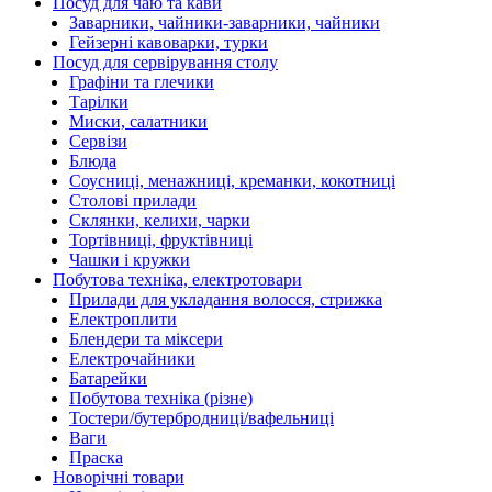
Посуд для чаю та кави
Заварники, чайники-заварники, чайники
Гейзерні кавоварки, турки
Посуд для сервірування столу
Графіни та глечики
Тарілки
Миски, салатники
Сервізи
Блюда
Соусниці, менажниці, креманки, кокотниці
Столові прилади
Склянки, келихи, чарки
Тортівниці, фруктівниці
Чашки і кружки
Побутова техніка, електротовари
Прилади для укладання волосся, стрижка
Електроплити
Блендери та міксери
Електрочайники
Батарейки
Побутова техніка (різне)
Тостери/бутербродниці/вафельниці
Ваги
Праска
Новорічні товари