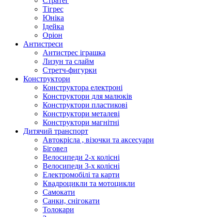
Стратег
Тігрес
Юніка
Ідейка
Оріон
Антистреси
Антистрес іграшка
Лизун та слайм
Стретч-фигурки
Конструктори
Конструктора електроні
Конструктори для малюків
Конструктори пластикові
Конструктори металеві
Конструктори магнітні
Дитячий транспорт
Автокрісла , візочки та аксесуари
Біговел
Велосипеди 2-х колісні
Велосипеди 3-х колісні
Електромобілі та карти
Квадроцикли та мотоцикли
Самокати
Санки, снігокати
Толокари