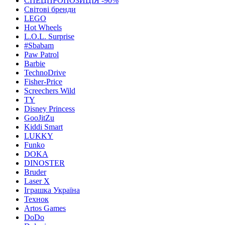
СПЕЦПРОПОЗИЦІЯ -90%
Світові бренди
LEGO
Hot Wheels
L.O.L. Surprise
#Sbabam
Paw Patrol
Barbie
TechnoDrive
Fisher-Price
Screechers Wild
TY
Disney Princess
GooJitZu
Kiddi Smart
LUKKY
Funko
DOKA
DINOSTER
Bruder
Laser X
Іграшка Україна
Технок
Artos Games
DoDo