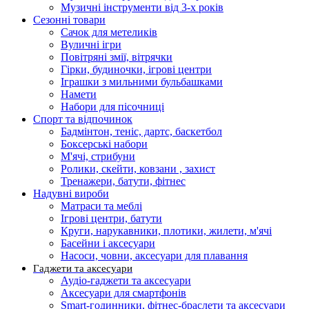
Музичні інструменти від 3-х років
Сезонні товари
Сачок для метеликів
Вуличні ігри
Повітряні змії, вітрячки
Гірки, будиночки, ігрові центри
Іграшки з мильними бульбашками
Намети
Набори для пісочниці
Спорт та відпочинок
Бадмінтон, теніс, дартс, баскетбол
Боксерські набори
М'ячі, стрибуни
Ролики, скейти, ковзани , захист
Тренажери, батути, фітнес
Надувні вироби
Матраси та меблі
Ігрові центри, батути
Круги, нарукавники, плотики, жилети, м'ячі
Басейни і аксесуари
Насоси, човни, аксесуари для плавання
Гаджети та аксесуари
Аудіо-гаджети та аксесуари
Аксесуари для смартфонів
Smart-годинники, фітнес-браслети та аксесуари