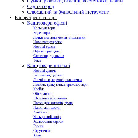
Сумки, рюкзаки, гаманці, косметички, валізи
Сад та город
Слюсарний та будівельний інструмент
Канцелярські товари
Канцтовари офісні
Калькулятори
Коректори
Лотки для документів і підставки
Ножі канцелярські
Ножиці офісні
Офісне приладдя
Степлери, дироколи
Теки
Канцтовари шкільні
Ножиці дитячі
Готовальні, циркулі
Ланчбокси, термоси, пляшечки
Лінійки, трикутники, транспортири
Крейда
Обкладинки
Шкільний асортимент
Папки для зошитів, праці
Папки для школи
Альбоми
Кольоровий папір
Кольоровий картон
Гумки
Стругачки
Клей