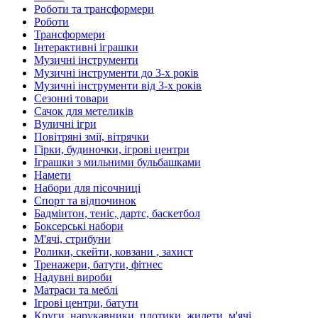
Роботи та трансформери
Роботи
Трансформери
Інтерактивні іграшки
Музичні інструменти
Музичні інструменти до 3-х років
Музичні інструменти від 3-х років
Сезонні товари
Сачок для метеликів
Вуличні ігри
Повітряні змії, вітрячки
Гірки, будиночки, ігрові центри
Іграшки з мильними бульбашками
Намети
Набори для пісочниці
Спорт та відпочинок
Бадмінтон, теніс, дартс, баскетбол
Боксерські набори
М'ячі, стрибуни
Ролики, скейти, ковзани , захист
Тренажери, батути, фітнес
Надувні вироби
Матраси та меблі
Ігрові центри, батути
Круги, нарукавники, плотики, жилети, м'ячі