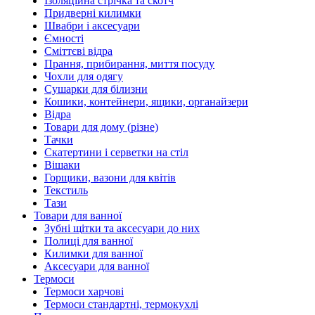
Ізоляційна стрічка та скотч
Придверні килимки
Швабри і аксесуари
Ємності
Сміттєві відра
Прання, прибирання, миття посуду
Чохли для одягу
Сушарки для білизни
Кошики, контейнери, ящики, органайзери
Відра
Товари для дому (різне)
Тачки
Скатертини і серветки на стіл
Вішаки
Горщики, вазони для квітів
Текстиль
Тази
Товари для ванної
Зубні щітки та аксесуари до них
Полиці для ванної
Килимки для ванної
Аксесуари для ванної
Термоси
Термоси харчові
Термоси стандартні, термокухлі