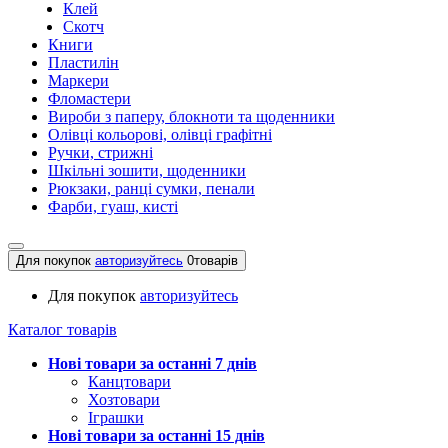
Клей
Скотч
Книги
Пластилін
Маркери
Фломастери
Вироби з паперу, блокноти та щоденники
Олівці кольорові, олівці графітні
Ручки, стрижні
Шкільні зошити, щоденники
Рюкзаки, ранці сумки, пенали
Фарби, гуаш, кисті
Для покупок
авторизуйтесь
0
товарів
Для покупок
авторизуйтесь
Каталог товарів
Нові товари за останнi 7 днiв
Канцтовари
Хозтовари
Іграшки
Нові товари за останнi 15 днiв