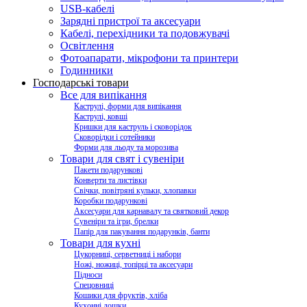
USB-кабелі
Зарядні пристрої та аксесуари
Кабелі, перехідники та подовжувачі
Освітлення
Фотоапарати, мікрофони та принтери
Годинники
Господарські товари
Все для випікання
Каструлі, форми для випікання
Каструлі, ковші
Кришки для каструль і сковорідок
Сковорідки і сотейники
Форми для льоду та морозива
Товари для свят і сувеніри
Пакети подарункові
Конверти та листівки
Свічки, повітряні кульки, хлопавки
Коробки подарункові
Аксесуари для карнавалу та святковий декор
Сувеніри та ігри, брелки
Папір для пакування подарунків, банти
Товари для кухні
Цукорниці, серветниці і набори
Ножі, ножиці, топірці та аксесуари
Підноси
Спецовниці
Кошики для фруктів, хліба
Кухонні дошки