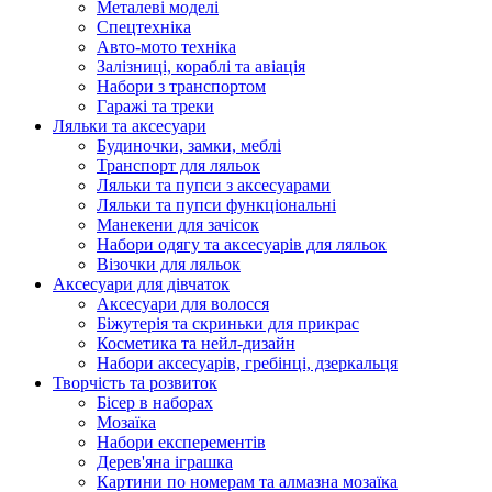
Металеві моделі
Спецтехніка
Авто-мото техніка
Залізниці, кораблі та авіація
Набори з транспортом
Гаражі та треки
Ляльки та аксесуари
Будиночки, замки, меблі
Транспорт для ляльок
Ляльки та пупси з аксесуарами
Ляльки та пупси функціональні
Манекени для зачісок
Набори одягу та аксесуарів для ляльок
Візочки для ляльок
Аксесуари для дівчаток
Аксесуари для волосся
Біжутерія та скриньки для прикрас
Косметика та нейл-дизайн
Набори аксесуарів, гребінці, дзеркальця
Творчість та розвиток
Бісер в наборах
Мозаїка
Набори експерементів
Дерев'яна іграшка
Картини по номерам та алмазна мозаїка