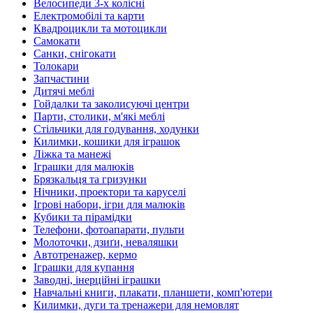
Велосипеди 3-х колісні
Електромобілі та карти
Квадроцикли та мотоцикли
Самокати
Санки, снігокати
Толокари
Запчастини
Дитячі меблі
Гойдалки та заколисуючі центри
Парти, столики, м'які меблі
Стільчики для годування, ходунки
Килимки, кошики для іграшок
Ліжка та манежі
Іграшки для малюків
Брязкальця та гризунки
Нічники, проектори та каруселі
Ігрові набори, ігри для малюків
Кубики та пірамідки
Телефони, фотоапарати, пульти
Молоточки, дзиґи, неваляшки
Автотренажер, кермо
Іграшки для купання
Заводні, інерційні іграшки
Навчальні книги, плакати, планшети, комп'ютери
Килимки, дуги та тренажери для немовлят