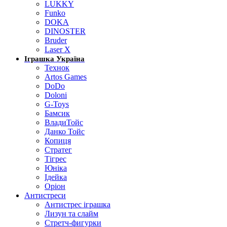
LUKKY
Funko
DOKA
DINOSTER
Bruder
Laser X
Іграшка Україна
Технок
Artos Games
DoDo
Doloni
G-Toys
Бамсик
ВладиТойс
Данко Тойс
Копиця
Стратег
Тігрес
Юніка
Ідейка
Оріон
Антистреси
Антистрес іграшка
Лизун та слайм
Стретч-фигурки