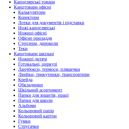
Канцелярські товари
Канцтовари офісні
Калькулятори
Коректори
Лотки для документів і підставки
Ножі канцелярські
Ножиці офісні
Офісне приладдя
Степлери, дироколи
Теки
Канцтовари шкільні
Ножиці дитячі
Готовальні, циркулі
Ланчбокси, термоси, пляшечки
Лінійки, трикутники, транспортири
Крейда
Обкладинки
Шкільний асортимент
Папки для зошитів, праці
Папки для школи
Альбоми
Кольоровий папір
Кольоровий картон
Гумки
Стругачки