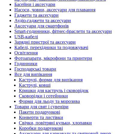
Басейни і аксесуари
Насоси, човни, аксесуари для плавання
Гаджети та аксесуари
Аудіо-гаджети та аксесуари
Аксесуари для смартфонів
Smart-годинники, фітнес-браслети та аксесуари
USB-кабелі
Зарядні пристрої та аксесуари
Кабелі, перехідники та подовжувачі
Освітлення
Фотоапарати, мікрофони та принтери
Годинники
Господарські товари
Все для випікання
Каструлі, форми для випікання
Каструлі, ковші
Кришки для каструль і сковорідок
Сковорідки і сотейники
Форми для льоду та морозива
Товари для свят і сувеніри
Пакети подарункові
Конверти та листівки
Свічки, повітряні кульки, хлопавки
Коробки подарункові
Аксесуари для карнавалу та святковий декор