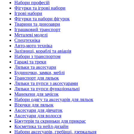
Набори професій
Фігурки та ігрові набори
Ігрові набори
Фігурки та набори фігурок
Тварини та динозаври
Іграшковий транспорт
Металеві моделі
Спецтехніка
Авто-мото техніка
Залізниці, кораблі та авіація
Набори з транспортом
Гаражі та треки
Ляльки та аксесуари
Будиночки, замки, меблі
Транспорт для ляльок
Ляльки та пупси з аксесуарами
Ляльки та пупси функціональні
Манекени для зачісок
Набори одягу та аксесуарів для ляльок
Візочки для ляльок
Аксесуари для дівчаток
Аксесуари для волосся
Біжутерія та скриньки для прикрас
Косметика та нейл-дизайн
Набори аксесуарів, гребінці, дзеркальця