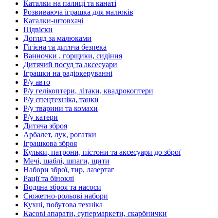
Каталки на палиці та канаті
Розвиваюча іграшка для малюків
Каталки-штовхачі
Підвіски
Догляд за малюками
Гігієна та дитяча безпека
Ванночки , горщики, сидіння
Дитячий посуд та аксесуари
Іграшки на радіокеруванні
Р/у авто
Р/у гелікоптери, літаки, квадрокоптери
Р/у спецтехніка, танки
Р/у тварини та комахи
Р/у катери
Дитяча зброя
Арбалет, лук, рогатки
Іграшкова зброя
Кульки, патрони, пістони та аксесуари до зброї
Мечі, шаблі, шпаги, щити
Набори зброї, тир, лазертаг
Рації та біноклі
Водяна зброя та насоси
Сюжетно-рольові набори
Кухні, побутова техніка
Касові апарати, супермаркети, скарбнички