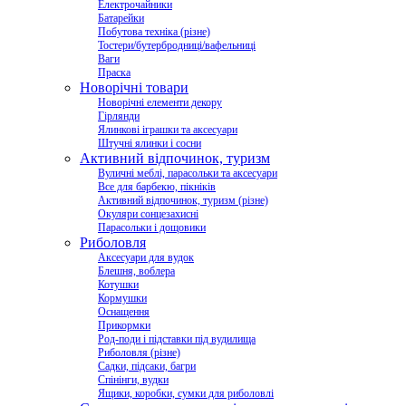
Електрочайники
Батарейки
Побутова техніка (різне)
Тостери/бутербродниці/вафельниці
Ваги
Праска
Новорічні товари
Новорічні елементи декору
Гірлянди
Ялинкові іграшки та аксесуари
Штучні ялинки і сосни
Активний відпочинок, туризм
Вуличні меблі, парасольки та аксесуари
Все для барбекю, пікніків
Активний відпочинок, туризм (різне)
Окуляри сонцезахисні
Парасольки і дощовики
Риболовля
Аксесуари для вудок
Блешня, воблера
Котушки
Кормушки
Оснащення
Прикормки
Род-поди і підставки під вудилища
Риболовля (різне)
Садки, підсаки, багри
Спінінги, вудки
Ящики, коробки, сумки для риболовлі