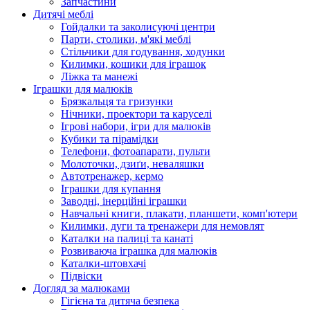
Запчастини
Дитячі меблі
Гойдалки та заколисуючі центри
Парти, столики, м'які меблі
Стільчики для годування, ходунки
Килимки, кошики для іграшок
Ліжка та манежі
Іграшки для малюків
Брязкальця та гризунки
Нічники, проектори та каруселі
Ігрові набори, ігри для малюків
Кубики та пірамідки
Телефони, фотоапарати, пульти
Молоточки, дзиґи, неваляшки
Автотренажер, кермо
Іграшки для купання
Заводні, інерційні іграшки
Навчальні книги, плакати, планшети, комп'ютери
Килимки, дуги та тренажери для немовлят
Каталки на палиці та канаті
Розвиваюча іграшка для малюків
Каталки-штовхачі
Підвіски
Догляд за малюками
Гігієна та дитяча безпека