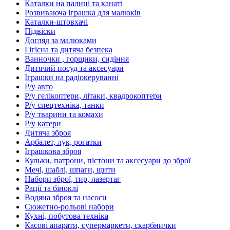
Каталки на палиці та канаті
Розвиваюча іграшка для малюків
Каталки-штовхачі
Підвіски
Догляд за малюками
Гігієна та дитяча безпека
Ванночки , горщики, сидіння
Дитячий посуд та аксесуари
Іграшки на радіокеруванні
Р/у авто
Р/у гелікоптери, літаки, квадрокоптери
Р/у спецтехніка, танки
Р/у тварини та комахи
Р/у катери
Дитяча зброя
Арбалет, лук, рогатки
Іграшкова зброя
Кульки, патрони, пістони та аксесуари до зброї
Мечі, шаблі, шпаги, щити
Набори зброї, тир, лазертаг
Рації та біноклі
Водяна зброя та насоси
Сюжетно-рольові набори
Кухні, побутова техніка
Касові апарати, супермаркети, скарбнички