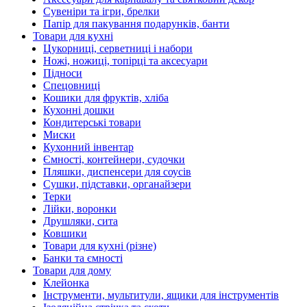
Сувеніри та ігри, брелки
Папір для пакування подарунків, банти
Товари для кухні
Цукорниці, серветниці і набори
Ножі, ножиці, топірці та аксесуари
Підноси
Спецовниці
Кошики для фруктів, хліба
Кухонні дошки
Кондитерські товари
Миски
Кухонний інвентар
Ємності, контейнери, судочки
Пляшки, диспенсери для соусів
Сушки, підставки, органайзери
Терки
Лійки, воронки
Друшляки, сита
Ковшики
Товари для кухні (різне)
Банки та ємності
Товари для дому
Клейонка
Інструменти, мультитули, ящики для інструментів