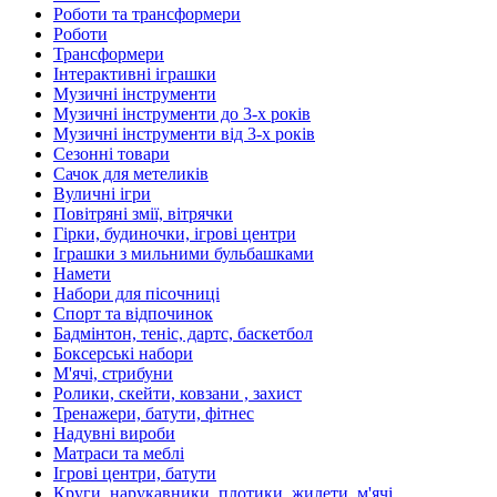
Роботи та трансформери
Роботи
Трансформери
Інтерактивні іграшки
Музичні інструменти
Музичні інструменти до 3-х років
Музичні інструменти від 3-х років
Сезонні товари
Сачок для метеликів
Вуличні ігри
Повітряні змії, вітрячки
Гірки, будиночки, ігрові центри
Іграшки з мильними бульбашками
Намети
Набори для пісочниці
Спорт та відпочинок
Бадмінтон, теніс, дартс, баскетбол
Боксерські набори
М'ячі, стрибуни
Ролики, скейти, ковзани , захист
Тренажери, батути, фітнес
Надувні вироби
Матраси та меблі
Ігрові центри, батути
Круги, нарукавники, плотики, жилети, м'ячі