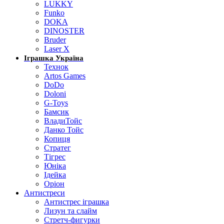
LUKKY
Funko
DOKA
DINOSTER
Bruder
Laser X
Іграшка Україна
Технок
Artos Games
DoDo
Doloni
G-Toys
Бамсик
ВладиТойс
Данко Тойс
Копиця
Стратег
Тігрес
Юніка
Ідейка
Оріон
Антистреси
Антистрес іграшка
Лизун та слайм
Стретч-фигурки