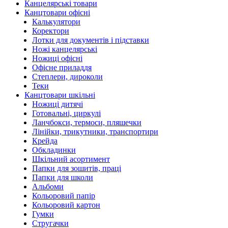
Канцелярські товари
Канцтовари офісні
Калькулятори
Коректори
Лотки для документів і підставки
Ножі канцелярські
Ножиці офісні
Офісне приладдя
Степлери, дироколи
Теки
Канцтовари шкільні
Ножиці дитячі
Готовальні, циркулі
Ланчбокси, термоси, пляшечки
Лінійки, трикутники, транспортири
Крейда
Обкладинки
Шкільний асортимент
Папки для зошитів, праці
Папки для школи
Альбоми
Кольоровий папір
Кольоровий картон
Гумки
Стругачки