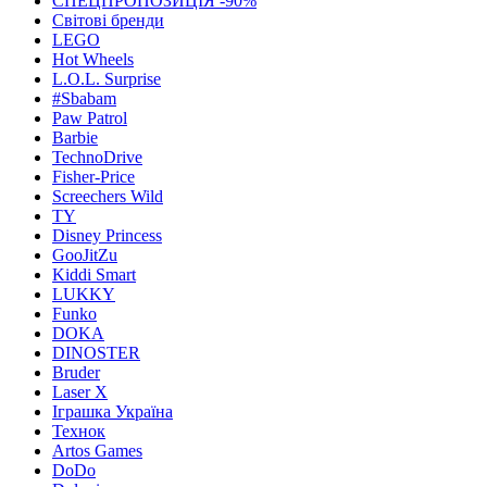
СПЕЦПРОПОЗИЦІЯ -90%
Світові бренди
LEGO
Hot Wheels
L.O.L. Surprise
#Sbabam
Paw Patrol
Barbie
TechnoDrive
Fisher-Price
Screechers Wild
TY
Disney Princess
GooJitZu
Kiddi Smart
LUKKY
Funko
DOKA
DINOSTER
Bruder
Laser X
Іграшка Україна
Технок
Artos Games
DoDo