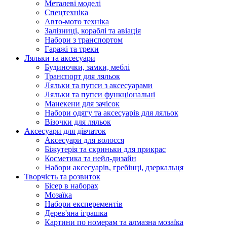
Металеві моделі
Спецтехніка
Авто-мото техніка
Залізниці, кораблі та авіація
Набори з транспортом
Гаражі та треки
Ляльки та аксесуари
Будиночки, замки, меблі
Транспорт для ляльок
Ляльки та пупси з аксесуарами
Ляльки та пупси функціональні
Манекени для зачісок
Набори одягу та аксесуарів для ляльок
Візочки для ляльок
Аксесуари для дівчаток
Аксесуари для волосся
Біжутерія та скриньки для прикрас
Косметика та нейл-дизайн
Набори аксесуарів, гребінці, дзеркальця
Творчість та розвиток
Бісер в наборах
Мозаїка
Набори експерементів
Дерев'яна іграшка
Картини по номерам та алмазна мозаїка