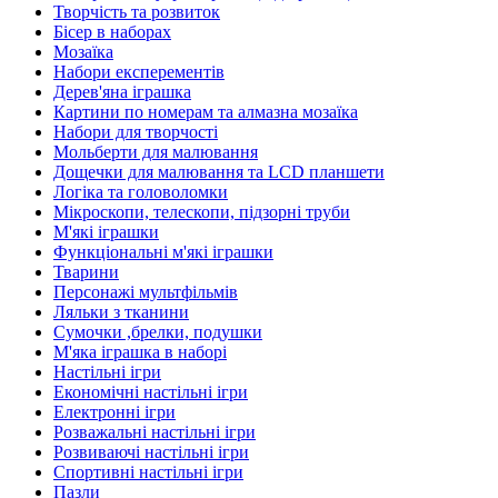
Творчість та розвиток
Бісер в наборах
Мозаїка
Набори експерементів
Дерев'яна іграшка
Картини по номерам та алмазна мозаїка
Набори для творчості
Мольберти для малювання
Дощечки для малювання та LCD планшети
Логіка та головоломки
Мікроскопи, телескопи, підзорні труби
М'які іграшки
Функціональні м'які іграшки
Тварини
Персонажі мультфільмів
Ляльки з тканини
Сумочки ,брелки, подушки
М'яка іграшка в наборі
Настільні ігри
Економічні настільні ігри
Електронні ігри
Розважальні настільні ігри
Розвиваючі настільні ігри
Спортивні настільні ігри
Пазли