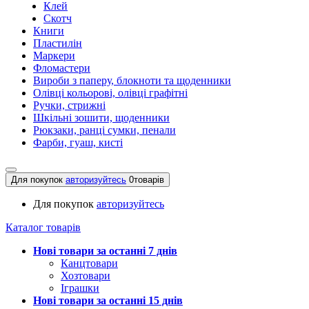
Клей
Скотч
Книги
Пластилін
Маркери
Фломастери
Вироби з паперу, блокноти та щоденники
Олівці кольорові, олівці графітні
Ручки, стрижні
Шкільні зошити, щоденники
Рюкзаки, ранці сумки, пенали
Фарби, гуаш, кисті
Для покупок
авторизуйтесь
0
товарів
Для покупок
авторизуйтесь
Каталог товарів
Нові товари за останнi 7 днiв
Канцтовари
Хозтовари
Іграшки
Нові товари за останнi 15 днiв