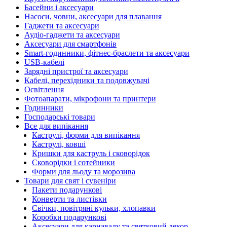
Басейни і аксесуари
Насоси, човни, аксесуари для плавання
Гаджети та аксесуари
Аудіо-гаджети та аксесуари
Аксесуари для смартфонів
Smart-годинники, фітнес-браслети та аксесуари
USB-кабелі
Зарядні пристрої та аксесуари
Кабелі, перехідники та подовжувачі
Освітлення
Фотоапарати, мікрофони та принтери
Годинники
Господарські товари
Все для випікання
Каструлі, форми для випікання
Каструлі, ковші
Кришки для каструль і сковорідок
Сковорідки і сотейники
Форми для льоду та морозива
Товари для свят і сувеніри
Пакети подарункові
Конверти та листівки
Свічки, повітряні кульки, хлопавки
Коробки подарункові
Аксесуари для карнавалу та святковий декор