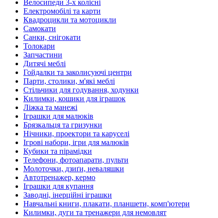
Велосипеди 3-х колісні
Електромобілі та карти
Квадроцикли та мотоцикли
Самокати
Санки, снігокати
Толокари
Запчастини
Дитячі меблі
Гойдалки та заколисуючі центри
Парти, столики, м'які меблі
Стільчики для годування, ходунки
Килимки, кошики для іграшок
Ліжка та манежі
Іграшки для малюків
Брязкальця та гризунки
Нічники, проектори та каруселі
Ігрові набори, ігри для малюків
Кубики та пірамідки
Телефони, фотоапарати, пульти
Молоточки, дзиґи, неваляшки
Автотренажер, кермо
Іграшки для купання
Заводні, інерційні іграшки
Навчальні книги, плакати, планшети, комп'ютери
Килимки, дуги та тренажери для немовлят