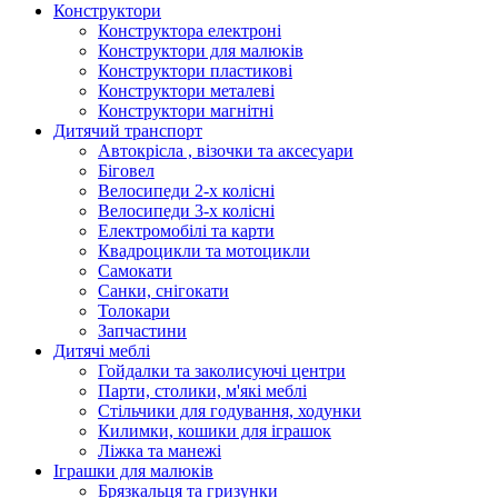
Конструктори
Конструктора електроні
Конструктори для малюків
Конструктори пластикові
Конструктори металеві
Конструктори магнітні
Дитячий транспорт
Автокрісла , візочки та аксесуари
Біговел
Велосипеди 2-х колісні
Велосипеди 3-х колісні
Електромобілі та карти
Квадроцикли та мотоцикли
Самокати
Санки, снігокати
Толокари
Запчастини
Дитячі меблі
Гойдалки та заколисуючі центри
Парти, столики, м'які меблі
Стільчики для годування, ходунки
Килимки, кошики для іграшок
Ліжка та манежі
Іграшки для малюків
Брязкальця та гризунки