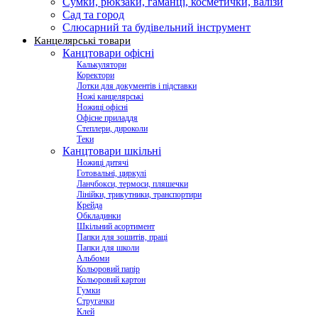
Сумки, рюкзаки, гаманці, косметички, валізи
Сад та город
Слюсарний та будівельний інструмент
Канцелярські товари
Канцтовари офісні
Калькулятори
Коректори
Лотки для документів і підставки
Ножі канцелярські
Ножиці офісні
Офісне приладдя
Степлери, дироколи
Теки
Канцтовари шкільні
Ножиці дитячі
Готовальні, циркулі
Ланчбокси, термоси, пляшечки
Лінійки, трикутники, транспортири
Крейда
Обкладинки
Шкільний асортимент
Папки для зошитів, праці
Папки для школи
Альбоми
Кольоровий папір
Кольоровий картон
Гумки
Стругачки
Клей