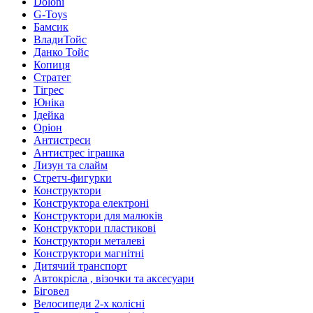
Doloni
G-Toys
Бамсик
ВладиТойс
Данко Тойс
Копиця
Стратег
Тігрес
Юніка
Ідейка
Оріон
Антистреси
Антистрес іграшка
Лизун та слайм
Стретч-фигурки
Конструктори
Конструктора електроні
Конструктори для малюків
Конструктори пластикові
Конструктори металеві
Конструктори магнітні
Дитячий транспорт
Автокрісла , візочки та аксесуари
Біговел
Велосипеди 2-х колісні