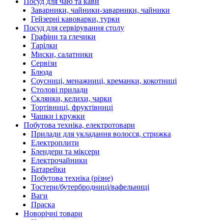
Посуд для чаю та кави
Заварники, чайники-заварники, чайники
Гейзерні кавоварки, турки
Посуд для сервірування столу
Графіни та глечики
Тарілки
Миски, салатники
Сервізи
Блюда
Соусниці, менажниці, креманки, кокотниці
Столові прилади
Склянки, келихи, чарки
Тортівниці, фруктівниці
Чашки і кружки
Побутова техніка, електротовари
Прилади для укладання волосся, стрижка
Електроплити
Блендери та міксери
Електрочайники
Батарейки
Побутова техніка (різне)
Тостери/бутербродниці/вафельниці
Ваги
Праска
Новорічні товари