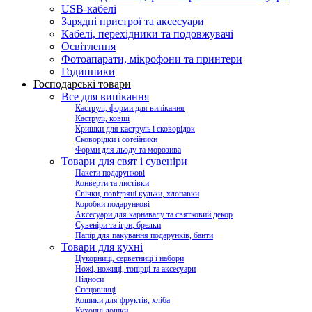
USB-кабелі
Зарядні пристрої та аксесуари
Кабелі, перехідники та подовжувачі
Освітлення
Фотоапарати, мікрофони та принтери
Годинники
Господарські товари
Все для випікання
Каструлі, форми для випікання
Каструлі, ковші
Кришки для каструль і сковорідок
Сковорідки і сотейники
Форми для льоду та морозива
Товари для свят і сувеніри
Пакети подарункові
Конверти та листівки
Свічки, повітряні кульки, хлопавки
Коробки подарункові
Аксесуари для карнавалу та святковий декор
Сувеніри та ігри, брелки
Папір для пакування подарунків, банти
Товари для кухні
Цукорниці, серветниці і набори
Ножі, ножиці, топірці та аксесуари
Підноси
Спецовниці
Кошики для фруктів, хліба
Кухонні дошки