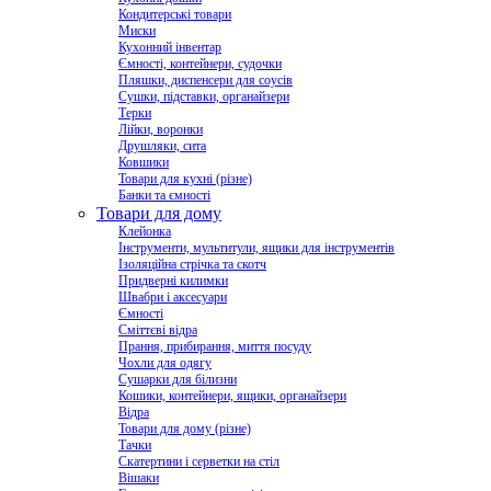
Кондитерські товари
Миски
Кухонний інвентар
Ємності, контейнери, судочки
Пляшки, диспенсери для соусів
Сушки, підставки, органайзери
Терки
Лійки, воронки
Друшляки, сита
Ковшики
Товари для кухні (різне)
Банки та ємності
Товари для дому
Клейонка
Інструменти, мультитули, ящики для інструментів
Ізоляційна стрічка та скотч
Придверні килимки
Швабри і аксесуари
Ємності
Сміттєві відра
Прання, прибирання, миття посуду
Чохли для одягу
Сушарки для білизни
Кошики, контейнери, ящики, органайзери
Відра
Товари для дому (різне)
Тачки
Скатертини і серветки на стіл
Вішаки