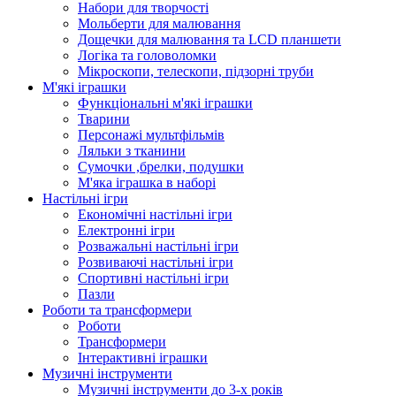
Набори для творчості
Мольберти для малювання
Дощечки для малювання та LCD планшети
Логіка та головоломки
Мікроскопи, телескопи, підзорні труби
М'які іграшки
Функціональні м'які іграшки
Тварини
Персонажі мультфільмів
Ляльки з тканини
Сумочки ,брелки, подушки
М'яка іграшка в наборі
Настільні ігри
Економічні настільні ігри
Електронні ігри
Розважальні настільні ігри
Розвиваючі настільні ігри
Спортивні настільні ігри
Пазли
Роботи та трансформери
Роботи
Трансформери
Інтерактивні іграшки
Музичні інструменти
Музичні інструменти до 3-х років