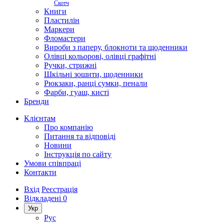
Скотч
Книги
Пластилін
Маркери
Фломастери
Вироби з паперу, блокноти та щоденники
Олівці кольорові, олівці графітні
Ручки, стрижні
Шкільні зошити, щоденники
Рюкзаки, ранці сумки, пенали
Фарби, гуаш, кисті
Бренди
Клієнтам
Про компанію
Питання та відповіді
Новини
Інструкція по сайту
Умови співпраці
Контакти
Вхід
Реєстрація
Відкладені
0
Укр
Рус