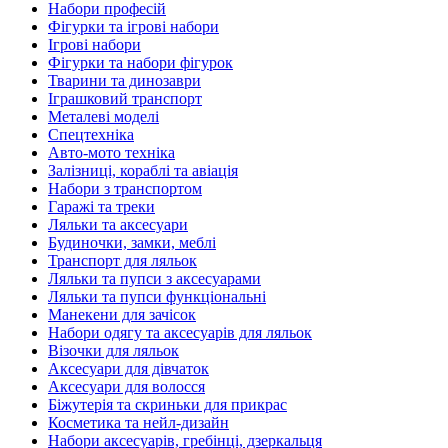
Набори професій
Фігурки та ігрові набори
Ігрові набори
Фігурки та набори фігурок
Тварини та динозаври
Іграшковий транспорт
Металеві моделі
Спецтехніка
Авто-мото техніка
Залізниці, кораблі та авіація
Набори з транспортом
Гаражі та треки
Ляльки та аксесуари
Будиночки, замки, меблі
Транспорт для ляльок
Ляльки та пупси з аксесуарами
Ляльки та пупси функціональні
Манекени для зачісок
Набори одягу та аксесуарів для ляльок
Візочки для ляльок
Аксесуари для дівчаток
Аксесуари для волосся
Біжутерія та скриньки для прикрас
Косметика та нейл-дизайн
Набори аксесуарів, гребінці, дзеркальця