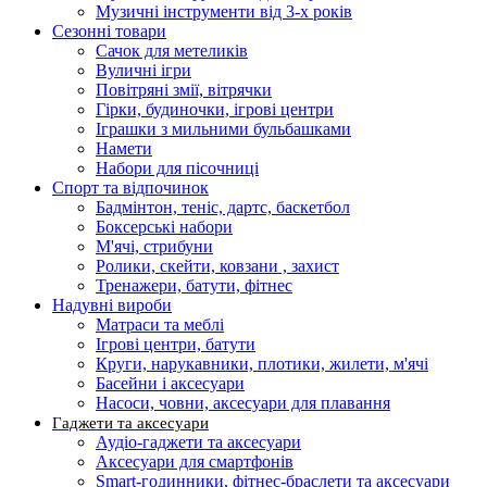
Музичні інструменти від 3-х років
Сезонні товари
Сачок для метеликів
Вуличні ігри
Повітряні змії, вітрячки
Гірки, будиночки, ігрові центри
Іграшки з мильними бульбашками
Намети
Набори для пісочниці
Спорт та відпочинок
Бадмінтон, теніс, дартс, баскетбол
Боксерські набори
М'ячі, стрибуни
Ролики, скейти, ковзани , захист
Тренажери, батути, фітнес
Надувні вироби
Матраси та меблі
Ігрові центри, батути
Круги, нарукавники, плотики, жилети, м'ячі
Басейни і аксесуари
Насоси, човни, аксесуари для плавання
Гаджети та аксесуари
Аудіо-гаджети та аксесуари
Аксесуари для смартфонів
Smart-годинники, фітнес-браслети та аксесуари