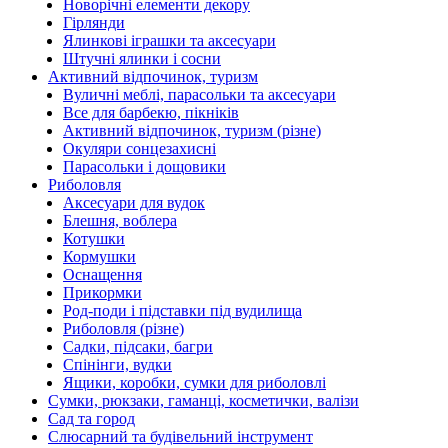
Новорічні елементи декору
Гірлянди
Ялинкові іграшки та аксесуари
Штучні ялинки і сосни
Активний відпочинок, туризм
Вуличні меблі, парасольки та аксесуари
Все для барбекю, пікніків
Активний відпочинок, туризм (різне)
Окуляри сонцезахисні
Парасольки і дощовики
Риболовля
Аксесуари для вудок
Блешня, воблера
Котушки
Кормушки
Оснащення
Прикормки
Род-поди і підставки під вудилища
Риболовля (різне)
Садки, підсаки, багри
Спінінги, вудки
Ящики, коробки, сумки для риболовлі
Сумки, рюкзаки, гаманці, косметички, валізи
Сад та город
Слюсарний та будівельний інструмент