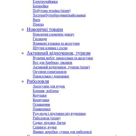
Електрочайники
Батарейки
Побутова техніка (різне)
Тостери/бутербродниці/вафельниці
Ваги
Праска
Новорічні товари
Новорічні елементи декору
Гірлянди
Ялинкові іграшки та аксесуари
Штучні ялинки і сосни
Активний відпочинок, туризм
Вуличні меблі, парасольки та аксесуари
Все для барбекю, пікніків
Активний відпочинок, туризм (різне)
Окуляри сонцезахисні
Парасольки і дощовики
Риболовля
Аксесуари для вудок
Блешня, воблера
Котушки
Кормушки
Оснащення
Прикормки
Род-поди і підставки під вудилища
Риболовля (різне)
Садки, підсаки, багри
Спінінги, вудки
Ящики, коробки, сумки для риболовлі