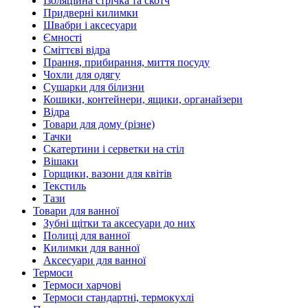
Ізоляційна стрічка та скотч
Придверні килимки
Швабри і аксесуари
Ємності
Сміттєві відра
Прання, прибирання, миття посуду
Чохли для одягу
Сушарки для білизни
Кошики, контейнери, ящики, органайзери
Відра
Товари для дому (різне)
Тачки
Скатертини і серветки на стіл
Вішаки
Горщики, вазони для квітів
Текстиль
Тази
Товари для ванної
Зубні щітки та аксесуари до них
Полиці для ванної
Килимки для ванної
Аксесуари для ванної
Термоси
Термоси харчові
Термоси стандартні, термокухлі