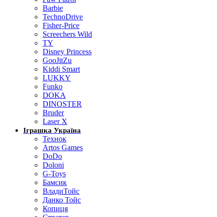
Barbie
TechnoDrive
Fisher-Price
Screechers Wild
TY
Disney Princess
GooJitZu
Kiddi Smart
LUKKY
Funko
DOKA
DINOSTER
Bruder
Laser X
Іграшка Україна
Технок
Artos Games
DoDo
Doloni
G-Toys
Бамсик
ВладиТойс
Данко Тойс
Копиця