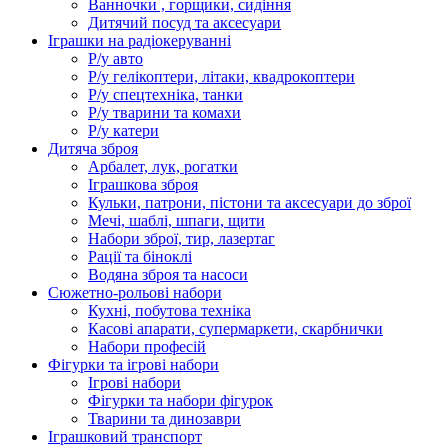
Ванночки , горщики, сидіння
Дитячий посуд та аксесуари
Іграшки на радіокеруванні
Р/у авто
Р/у гелікоптери, літаки, квадрокоптери
Р/у спецтехніка, танки
Р/у тварини та комахи
Р/у катери
Дитяча зброя
Арбалет, лук, рогатки
Іграшкова зброя
Кульки, патрони, пістони та аксесуари до зброї
Мечі, шаблі, шпаги, щити
Набори зброї, тир, лазертаг
Рації та біноклі
Водяна зброя та насоси
Сюжетно-рольові набори
Кухні, побутова техніка
Касові апарати, супермаркети, скарбнички
Набори професій
Фігурки та ігрові набори
Ігрові набори
Фігурки та набори фігурок
Тварини та динозаври
Іграшковий транспорт