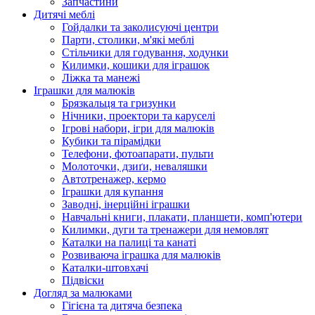
Запчастини
Дитячі меблі
Гойдалки та заколисуючі центри
Парти, столики, м'які меблі
Стільчики для годування, ходунки
Килимки, кошики для іграшок
Ліжка та манежі
Іграшки для малюків
Брязкальця та гризунки
Нічники, проектори та каруселі
Ігрові набори, ігри для малюків
Кубики та пірамідки
Телефони, фотоапарати, пульти
Молоточки, дзиґи, неваляшки
Автотренажер, кермо
Іграшки для купання
Заводні, інерційні іграшки
Навчальні книги, плакати, планшети, комп'ютери
Килимки, дуги та тренажери для немовлят
Каталки на палиці та канаті
Розвиваюча іграшка для малюків
Каталки-штовхачі
Підвіски
Догляд за малюками
Гігієна та дитяча безпека