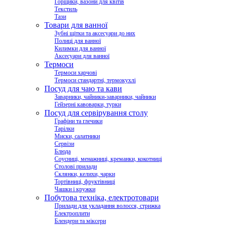
Горщики, вазони для квітів
Текстиль
Тази
Товари для ванної
Зубні щітки та аксесуари до них
Полиці для ванної
Килимки для ванної
Аксесуари для ванної
Термоси
Термоси харчові
Термоси стандартні, термокухлі
Посуд для чаю та кави
Заварники, чайники-заварники, чайники
Гейзерні кавоварки, турки
Посуд для сервірування столу
Графіни та глечики
Тарілки
Миски, салатники
Сервізи
Блюда
Соусниці, менажниці, креманки, кокотниці
Столові прилади
Склянки, келихи, чарки
Тортівниці, фруктівниці
Чашки і кружки
Побутова техніка, електротовари
Прилади для укладання волосся, стрижка
Електроплити
Блендери та міксери