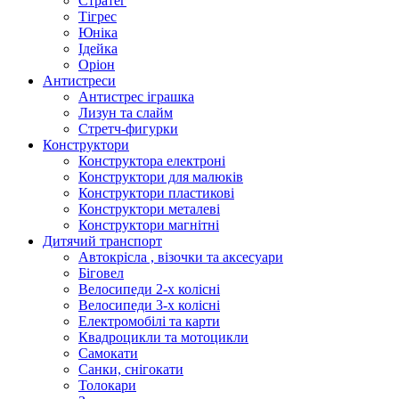
Стратег
Тігрес
Юніка
Ідейка
Оріон
Антистреси
Антистрес іграшка
Лизун та слайм
Стретч-фигурки
Конструктори
Конструктора електроні
Конструктори для малюків
Конструктори пластикові
Конструктори металеві
Конструктори магнітні
Дитячий транспорт
Автокрісла , візочки та аксесуари
Біговел
Велосипеди 2-х колісні
Велосипеди 3-х колісні
Електромобілі та карти
Квадроцикли та мотоцикли
Самокати
Санки, снігокати
Толокари