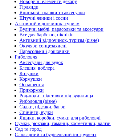
Новорічні елементи декору
Гірлянди
Ялинкові іграшки та аксесуари
Штучні ялинки і сосни
Активний відпочинок, туризм
Вуличні меблі, парасольки та аксесуари
Все для барбекю, пікніків
Активний відпочинок, туризм (різне)
Окуляри сонцезахисні
Парасольки і дощовики
Риболовля
Аксесуари для вудок
Блешня, воблера
Котушки
Кормушки
Оснащення
Прикормки
Род-поди і підставки під вудилища
Риболовля (різне)
Садки, підсаки, багри
Спінінги, вудки
Ящики, коробки, сумки для риболовлі
Сумки, рюкзаки, гаманці, косметички, валізи
Сад та город
Слюсарний та будівельний інструмент