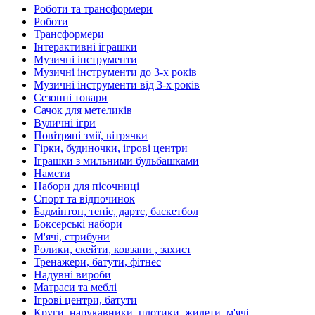
Роботи та трансформери
Роботи
Трансформери
Інтерактивні іграшки
Музичні інструменти
Музичні інструменти до 3-х років
Музичні інструменти від 3-х років
Сезонні товари
Сачок для метеликів
Вуличні ігри
Повітряні змії, вітрячки
Гірки, будиночки, ігрові центри
Іграшки з мильними бульбашками
Намети
Набори для пісочниці
Спорт та відпочинок
Бадмінтон, теніс, дартс, баскетбол
Боксерські набори
М'ячі, стрибуни
Ролики, скейти, ковзани , захист
Тренажери, батути, фітнес
Надувні вироби
Матраси та меблі
Ігрові центри, батути
Круги, нарукавники, плотики, жилети, м'ячі