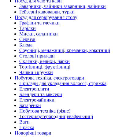
Посуд для чаю та кави
Заварники, чайники-заварники, чайники
Гейзерні кавоварки, турки
Посуд для сервірування столу
Графіни та глечики
Тарілки
Миски, салатники
Сервізи
Блюда
Соусниці, менажниці, креманки, кокотниці
Столові прилади
Склянки, келихи, чарки
Тортівниці, фруктівниці
Чашки і кружки
Побутова техніка, електротовари
Прилади для укладання волосся, стрижка
Електроплити
Блендери та міксери
Електрочайники
Батарейки
Побутова техніка (різне)
Тостери/бутербродниці/вафельниці
Ваги
Праска
Новорічні товари