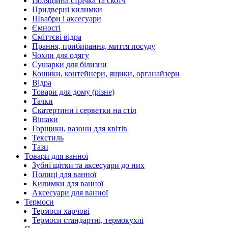
Ізоляційна стрічка та скотч
Придверні килимки
Швабри і аксесуари
Ємності
Сміттєві відра
Прання, прибирання, миття посуду
Чохли для одягу
Сушарки для білизни
Кошики, контейнери, ящики, органайзери
Відра
Товари для дому (різне)
Тачки
Скатертини і серветки на стіл
Вішаки
Горщики, вазони для квітів
Текстиль
Тази
Товари для ванної
Зубні щітки та аксесуари до них
Полиці для ванної
Килимки для ванної
Аксесуари для ванної
Термоси
Термоси харчові
Термоси стандартні, термокухлі