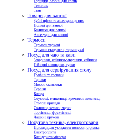
Горщики, вазони для квітів
Текстиль
Тази
Товари для ванної
Зубні щітки та аксесуари до них
Полиці для ванної
Килимки для ванної
Аксесуари для ванної
Термоси
Термоси харчові
Термоси стандартні, термокухлі
Посуд для чаю та кави
Заварники, чайники-заварники, чайники
Гейзерні кавоварки, турки
Посуд для сервірування столу
Графіни та глечики
Тарілки
Миски, салатники
Сервізи
Блюда
Соусниці, менажниці, креманки, кокотниці
Столові прилади
Склянки, келихи, чарки
Тортівниці, фруктівниці
Чашки і кружки
Побутова техніка, електротовари
Прилади для укладання волосся, стрижка
Електроплити
Блендери та міксери