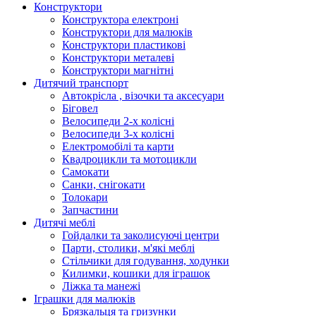
Конструктори
Конструктора електроні
Конструктори для малюків
Конструктори пластикові
Конструктори металеві
Конструктори магнітні
Дитячий транспорт
Автокрісла , візочки та аксесуари
Біговел
Велосипеди 2-х колісні
Велосипеди 3-х колісні
Електромобілі та карти
Квадроцикли та мотоцикли
Самокати
Санки, снігокати
Толокари
Запчастини
Дитячі меблі
Гойдалки та заколисуючі центри
Парти, столики, м'які меблі
Стільчики для годування, ходунки
Килимки, кошики для іграшок
Ліжка та манежі
Іграшки для малюків
Брязкальця та гризунки