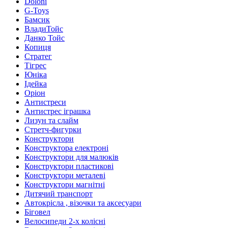
Doloni
G-Toys
Бамсик
ВладиТойс
Данко Тойс
Копиця
Стратег
Тігрес
Юніка
Ідейка
Оріон
Антистреси
Антистрес іграшка
Лизун та слайм
Стретч-фигурки
Конструктори
Конструктора електроні
Конструктори для малюків
Конструктори пластикові
Конструктори металеві
Конструктори магнітні
Дитячий транспорт
Автокрісла , візочки та аксесуари
Біговел
Велосипеди 2-х колісні