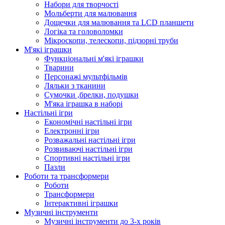
Набори для творчості
Мольберти для малювання
Дощечки для малювання та LCD планшети
Логіка та головоломки
Мікроскопи, телескопи, підзорні труби
М'які іграшки
Функціональні м'які іграшки
Тварини
Персонажі мультфільмів
Ляльки з тканини
Сумочки ,брелки, подушки
М'яка іграшка в наборі
Настільні ігри
Економічні настільні ігри
Електронні ігри
Розважальні настільні ігри
Розвиваючі настільні ігри
Спортивні настільні ігри
Пазли
Роботи та трансформери
Роботи
Трансформери
Інтерактивні іграшки
Музичні інструменти
Музичні інструменти до 3-х років