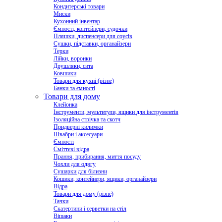
Кондитерські товари
Миски
Кухонний інвентар
Ємності, контейнери, судочки
Пляшки, диспенсери для соусів
Сушки, підставки, органайзери
Терки
Лійки, воронки
Друшляки, сита
Ковшики
Товари для кухні (різне)
Банки та ємності
Товари для дому
Клейонка
Інструменти, мультитули, ящики для інструментів
Ізоляційна стрічка та скотч
Придверні килимки
Швабри і аксесуари
Ємності
Сміттєві відра
Прання, прибирання, миття посуду
Чохли для одягу
Сушарки для білизни
Кошики, контейнери, ящики, органайзери
Відра
Товари для дому (різне)
Тачки
Скатертини і серветки на стіл
Вішаки