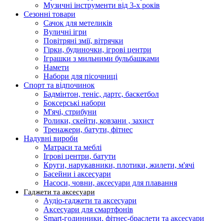
Музичні інструменти від 3-х років
Сезонні товари
Сачок для метеликів
Вуличні ігри
Повітряні змії, вітрячки
Гірки, будиночки, ігрові центри
Іграшки з мильними бульбашками
Намети
Набори для пісочниці
Спорт та відпочинок
Бадмінтон, теніс, дартс, баскетбол
Боксерські набори
М'ячі, стрибуни
Ролики, скейти, ковзани , захист
Тренажери, батути, фітнес
Надувні вироби
Матраси та меблі
Ігрові центри, батути
Круги, нарукавники, плотики, жилети, м'ячі
Басейни і аксесуари
Насоси, човни, аксесуари для плавання
Гаджети та аксесуари
Аудіо-гаджети та аксесуари
Аксесуари для смартфонів
Smart-годинники, фітнес-браслети та аксесуари