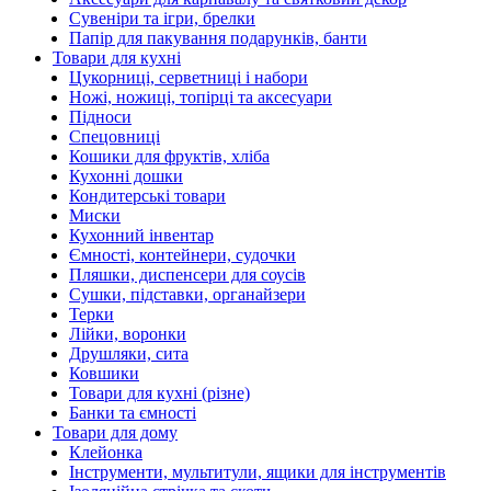
Сувеніри та ігри, брелки
Папір для пакування подарунків, банти
Товари для кухні
Цукорниці, серветниці і набори
Ножі, ножиці, топірці та аксесуари
Підноси
Спецовниці
Кошики для фруктів, хліба
Кухонні дошки
Кондитерські товари
Миски
Кухонний інвентар
Ємності, контейнери, судочки
Пляшки, диспенсери для соусів
Сушки, підставки, органайзери
Терки
Лійки, воронки
Друшляки, сита
Ковшики
Товари для кухні (різне)
Банки та ємності
Товари для дому
Клейонка
Інструменти, мультитули, ящики для інструментів