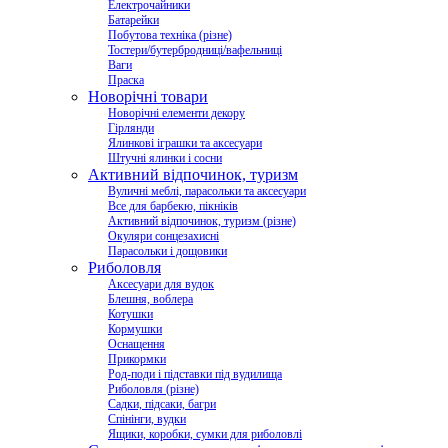
Електрочайники
Батарейки
Побутова техніка (різне)
Тостери/бутербродниці/вафельниці
Ваги
Праска
Новорічні товари
Новорічні елементи декору
Гірлянди
Ялинкові іграшки та аксесуари
Штучні ялинки і сосни
Активний відпочинок, туризм
Вуличні меблі, парасольки та аксесуари
Все для барбекю, пікніків
Активний відпочинок, туризм (різне)
Окуляри сонцезахисні
Парасольки і дощовики
Риболовля
Аксесуари для вудок
Блешня, воблера
Котушки
Кормушки
Оснащення
Прикормки
Род-поди і підставки під вудилища
Риболовля (різне)
Садки, підсаки, багри
Спінінги, вудки
Ящики, коробки, сумки для риболовлі