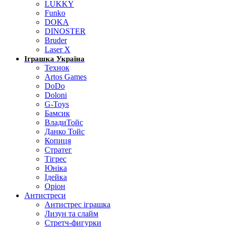
LUKKY
Funko
DOKA
DINOSTER
Bruder
Laser X
Іграшка Україна
Технок
Artos Games
DoDo
Doloni
G-Toys
Бамсик
ВладиТойс
Данко Тойс
Копиця
Стратег
Тігрес
Юніка
Ідейка
Оріон
Антистреси
Антистрес іграшка
Лизун та слайм
Стретч-фигурки