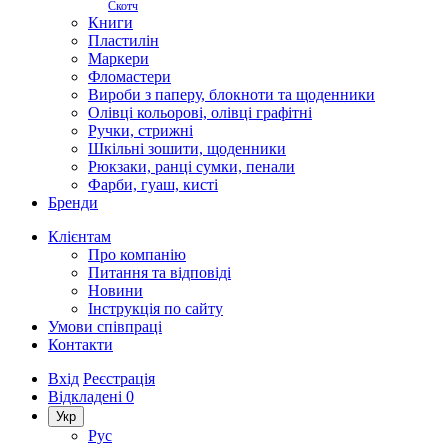
Скотч
Книги
Пластилін
Маркери
Фломастери
Вироби з паперу, блокноти та щоденники
Олівці кольорові, олівці графітні
Ручки, стрижні
Шкільні зошити, щоденники
Рюкзаки, ранці сумки, пенали
Фарби, гуаш, кисті
Бренди
Клієнтам
Про компанію
Питання та відповіді
Новини
Інструкція по сайту
Умови співпраці
Контакти
Вхід
Реєстрація
Відкладені
0
Укр
Рус