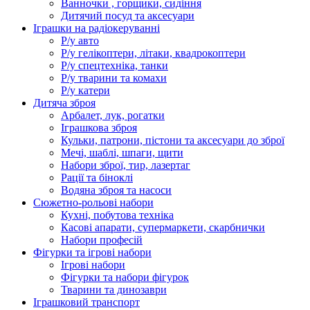
Ванночки , горщики, сидіння
Дитячий посуд та аксесуари
Іграшки на радіокеруванні
Р/у авто
Р/у гелікоптери, літаки, квадрокоптери
Р/у спецтехніка, танки
Р/у тварини та комахи
Р/у катери
Дитяча зброя
Арбалет, лук, рогатки
Іграшкова зброя
Кульки, патрони, пістони та аксесуари до зброї
Мечі, шаблі, шпаги, щити
Набори зброї, тир, лазертаг
Рації та біноклі
Водяна зброя та насоси
Сюжетно-рольові набори
Кухні, побутова техніка
Касові апарати, супермаркети, скарбнички
Набори професій
Фігурки та ігрові набори
Ігрові набори
Фігурки та набори фігурок
Тварини та динозаври
Іграшковий транспорт