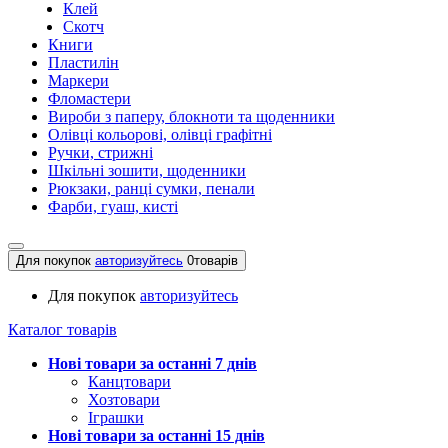
Клей
Скотч
Книги
Пластилін
Маркери
Фломастери
Вироби з паперу, блокноти та щоденники
Олівці кольорові, олівці графітні
Ручки, стрижні
Шкільні зошити, щоденники
Рюкзаки, ранці сумки, пенали
Фарби, гуаш, кисті
Для покупок
авторизуйтесь
0
товарів
Для покупок
авторизуйтесь
Каталог товарів
Нові товари за останнi 7 днiв
Канцтовари
Хозтовари
Іграшки
Нові товари за останнi 15 днiв