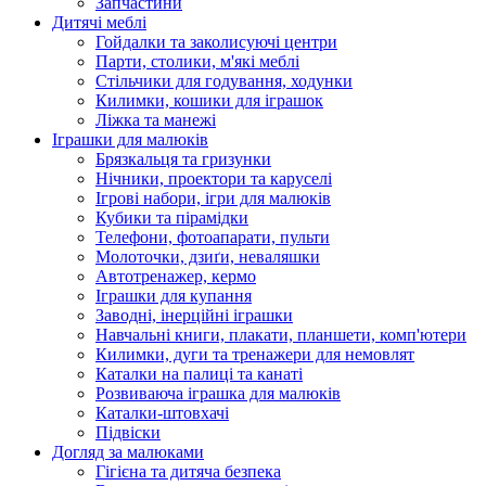
Запчастини
Дитячі меблі
Гойдалки та заколисуючі центри
Парти, столики, м'які меблі
Стільчики для годування, ходунки
Килимки, кошики для іграшок
Ліжка та манежі
Іграшки для малюків
Брязкальця та гризунки
Нічники, проектори та каруселі
Ігрові набори, ігри для малюків
Кубики та пірамідки
Телефони, фотоапарати, пульти
Молоточки, дзиґи, неваляшки
Автотренажер, кермо
Іграшки для купання
Заводні, інерційні іграшки
Навчальні книги, плакати, планшети, комп'ютери
Килимки, дуги та тренажери для немовлят
Каталки на палиці та канаті
Розвиваюча іграшка для малюків
Каталки-штовхачі
Підвіски
Догляд за малюками
Гігієна та дитяча безпека