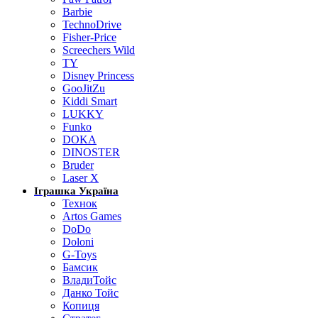
Barbie
TechnoDrive
Fisher-Price
Screechers Wild
TY
Disney Princess
GooJitZu
Kiddi Smart
LUKKY
Funko
DOKA
DINOSTER
Bruder
Laser X
Іграшка Україна
Технок
Artos Games
DoDo
Doloni
G-Toys
Бамсик
ВладиТойс
Данко Тойс
Копиця