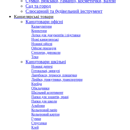
Сумки, рюкзаки, гаманці, косметички, валізи
Сад та город
Слюсарний та будівельний інструмент
Канцелярські товари
Канцтовари офісні
Калькулятори
Коректори
Лотки для документів і підставки
Ножі канцелярські
Ножиці офісні
Офісне приладдя
Степлери, дироколи
Теки
Канцтовари шкільні
Ножиці дитячі
Готовальні, циркулі
Ланчбокси, термоси, пляшечки
Лінійки, трикутники, транспортири
Крейда
Обкладинки
Шкільний асортимент
Папки для зошитів, праці
Папки для школи
Альбоми
Кольоровий папір
Кольоровий картон
Гумки
Стругачки
Клей