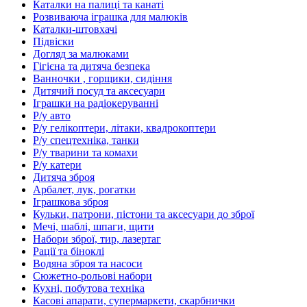
Каталки на палиці та канаті
Розвиваюча іграшка для малюків
Каталки-штовхачі
Підвіски
Догляд за малюками
Гігієна та дитяча безпека
Ванночки , горщики, сидіння
Дитячий посуд та аксесуари
Іграшки на радіокеруванні
Р/у авто
Р/у гелікоптери, літаки, квадрокоптери
Р/у спецтехніка, танки
Р/у тварини та комахи
Р/у катери
Дитяча зброя
Арбалет, лук, рогатки
Іграшкова зброя
Кульки, патрони, пістони та аксесуари до зброї
Мечі, шаблі, шпаги, щити
Набори зброї, тир, лазертаг
Рації та біноклі
Водяна зброя та насоси
Сюжетно-рольові набори
Кухні, побутова техніка
Касові апарати, супермаркети, скарбнички