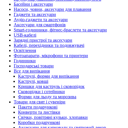
Басейни і аксесуари
Насоси, човни, аксесуари для плавання
Гаджети та аксесуари
Аудіо-гаджети та аксесуари
Аксесуари для смартфонів
Smart-годинники, фітнес-браслети та аксесуари
USB-кабелі
Зарядні пристрої та аксесуари
Кабелі, перехідники та подовжувачі
Освітлення
Фотоапарати, мікрофони та принтери
Годинники
Господарські товари
Все для випікання
Каструлі, форми для випікання
Каструлі, ковші
Кришки для каструль і сковорідок
Сковорідки і сотейники
Форми для льоду та морозива
Товари для свят і сувеніри
Пакети подарункові
Конверти та листівки
Свічки, повітряні кульки, хлопавки
Коробки подарункові
Аксесуари для карнавалу та святковий декор