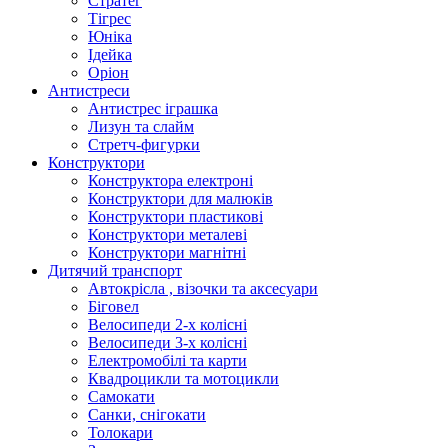
Стратег
Тігрес
Юніка
Ідейка
Оріон
Антистреси
Антистрес іграшка
Лизун та слайм
Стретч-фигурки
Конструктори
Конструктора електроні
Конструктори для малюків
Конструктори пластикові
Конструктори металеві
Конструктори магнітні
Дитячий транспорт
Автокрісла , візочки та аксесуари
Біговел
Велосипеди 2-х колісні
Велосипеди 3-х колісні
Електромобілі та карти
Квадроцикли та мотоцикли
Самокати
Санки, снігокати
Толокари