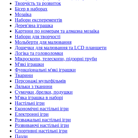
Творчість та розвиток
Бісер в наборах
Мозаїка
Набори експерементів
Дерев'яна іграшка
Картини по номерам та алмазна мозаїка
Набори для творчості
Мольберти для малювання
Дощечки для малювання та LCD планшети
Логіка та головоломки
Мікроскопи, телескопи, підзорні труби
М'які іграшки
Функціональні м'які іграшки
Тварини
Персонажі мультфільмів
Ляльки з тканини
Сумочки ,брелки, подушки
М'яка іграшка в наборі
Настільні ігри
Економічні настільні ігри
Електронні ігри
Розважальні настільні ігри
Розвиваючі настільні ігри
Спортивні настільні ігри
Пазли