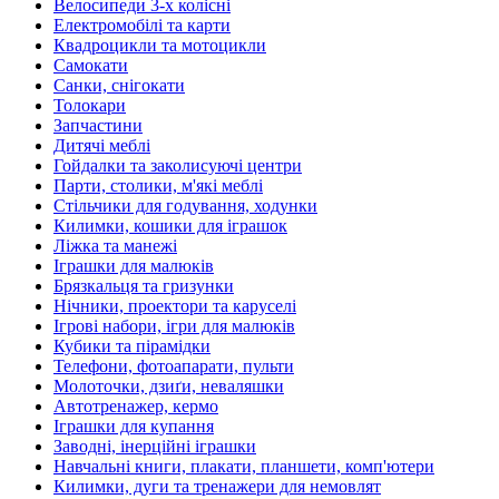
Велосипеди 3-х колісні
Електромобілі та карти
Квадроцикли та мотоцикли
Самокати
Санки, снігокати
Толокари
Запчастини
Дитячі меблі
Гойдалки та заколисуючі центри
Парти, столики, м'які меблі
Стільчики для годування, ходунки
Килимки, кошики для іграшок
Ліжка та манежі
Іграшки для малюків
Брязкальця та гризунки
Нічники, проектори та каруселі
Ігрові набори, ігри для малюків
Кубики та пірамідки
Телефони, фотоапарати, пульти
Молоточки, дзиґи, неваляшки
Автотренажер, кермо
Іграшки для купання
Заводні, інерційні іграшки
Навчальні книги, плакати, планшети, комп'ютери
Килимки, дуги та тренажери для немовлят