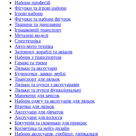
Набори професій
Фігурки та ігрові набори
Ігрові набори
Фігурки та набори фігурок
Тварини та динозаври
Іграшковий транспорт
Металеві моделі
Спецтехніка
Авто-мото техніка
Залізниці, кораблі та авіація
Набори з транспортом
Гаражі та треки
Ляльки та аксесуари
Будиночки, замки, меблі
Транспорт для ляльок
Ляльки та пупси з аксесуарами
Ляльки та пупси функціональні
Манекени для зачісок
Набори одягу та аксесуарів для ляльок
Візочки для ляльок
Аксесуари для дівчаток
Аксесуари для волосся
Біжутерія та скриньки для прикрас
Косметика та нейл-дизайн
Набори аксесуарів, гребінці, дзеркальця