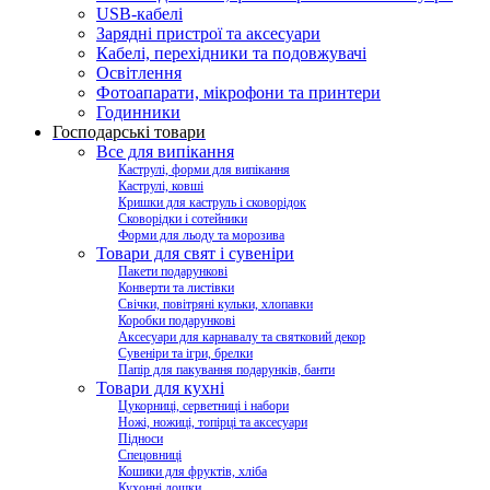
USB-кабелі
Зарядні пристрої та аксесуари
Кабелі, перехідники та подовжувачі
Освітлення
Фотоапарати, мікрофони та принтери
Годинники
Господарські товари
Все для випікання
Каструлі, форми для випікання
Каструлі, ковші
Кришки для каструль і сковорідок
Сковорідки і сотейники
Форми для льоду та морозива
Товари для свят і сувеніри
Пакети подарункові
Конверти та листівки
Свічки, повітряні кульки, хлопавки
Коробки подарункові
Аксесуари для карнавалу та святковий декор
Сувеніри та ігри, брелки
Папір для пакування подарунків, банти
Товари для кухні
Цукорниці, серветниці і набори
Ножі, ножиці, топірці та аксесуари
Підноси
Спецовниці
Кошики для фруктів, хліба
Кухонні дошки