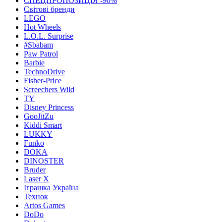
СПЕЦПРОПОЗИЦІЯ -90%
Світові бренди
LEGO
Hot Wheels
L.O.L. Surprise
#Sbabam
Paw Patrol
Barbie
TechnoDrive
Fisher-Price
Screechers Wild
TY
Disney Princess
GooJitZu
Kiddi Smart
LUKKY
Funko
DOKA
DINOSTER
Bruder
Laser X
Іграшка Україна
Технок
Artos Games
DoDo