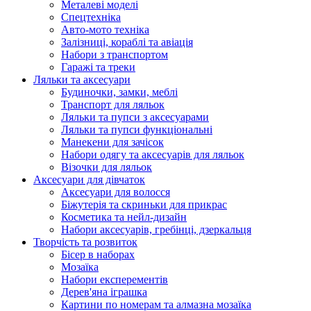
Металеві моделі
Спецтехніка
Авто-мото техніка
Залізниці, кораблі та авіація
Набори з транспортом
Гаражі та треки
Ляльки та аксесуари
Будиночки, замки, меблі
Транспорт для ляльок
Ляльки та пупси з аксесуарами
Ляльки та пупси функціональні
Манекени для зачісок
Набори одягу та аксесуарів для ляльок
Візочки для ляльок
Аксесуари для дівчаток
Аксесуари для волосся
Біжутерія та скриньки для прикрас
Косметика та нейл-дизайн
Набори аксесуарів, гребінці, дзеркальця
Творчість та розвиток
Бісер в наборах
Мозаїка
Набори експерементів
Дерев'яна іграшка
Картини по номерам та алмазна мозаїка