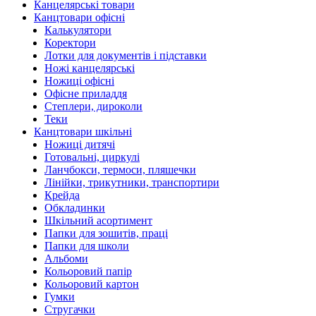
Канцелярські товари
Канцтовари офісні
Калькулятори
Коректори
Лотки для документів і підставки
Ножі канцелярські
Ножиці офісні
Офісне приладдя
Степлери, дироколи
Теки
Канцтовари шкільні
Ножиці дитячі
Готовальні, циркулі
Ланчбокси, термоси, пляшечки
Лінійки, трикутники, транспортири
Крейда
Обкладинки
Шкільний асортимент
Папки для зошитів, праці
Папки для школи
Альбоми
Кольоровий папір
Кольоровий картон
Гумки
Стругачки