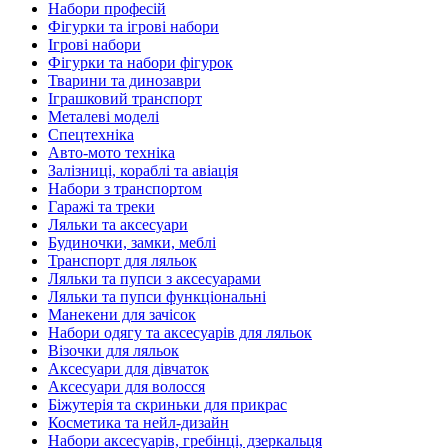
Набори професій
Фігурки та ігрові набори
Ігрові набори
Фігурки та набори фігурок
Тварини та динозаври
Іграшковий транспорт
Металеві моделі
Спецтехніка
Авто-мото техніка
Залізниці, кораблі та авіація
Набори з транспортом
Гаражі та треки
Ляльки та аксесуари
Будиночки, замки, меблі
Транспорт для ляльок
Ляльки та пупси з аксесуарами
Ляльки та пупси функціональні
Манекени для зачісок
Набори одягу та аксесуарів для ляльок
Візочки для ляльок
Аксесуари для дівчаток
Аксесуари для волосся
Біжутерія та скриньки для прикрас
Косметика та нейл-дизайн
Набори аксесуарів, гребінці, дзеркальця