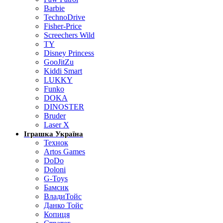
Barbie
TechnoDrive
Fisher-Price
Screechers Wild
TY
Disney Princess
GooJitZu
Kiddi Smart
LUKKY
Funko
DOKA
DINOSTER
Bruder
Laser X
Іграшка Україна
Технок
Artos Games
DoDo
Doloni
G-Toys
Бамсик
ВладиТойс
Данко Тойс
Копиця