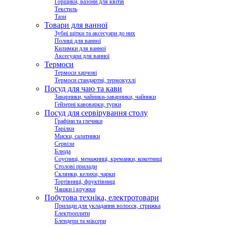
Горщики, вазони для квітів
Текстиль
Тази
Товари для ванної
Зубні щітки та аксесуари до них
Полиці для ванної
Килимки для ванної
Аксесуари для ванної
Термоси
Термоси харчові
Термоси стандартні, термокухлі
Посуд для чаю та кави
Заварники, чайники-заварники, чайники
Гейзерні кавоварки, турки
Посуд для сервірування столу
Графіни та глечики
Тарілки
Миски, салатники
Сервізи
Блюда
Соусниці, менажниці, креманки, кокотниці
Столові прилади
Склянки, келихи, чарки
Тортівниці, фруктівниці
Чашки і кружки
Побутова техніка, електротовари
Прилади для укладання волосся, стрижка
Електроплити
Блендери та міксери