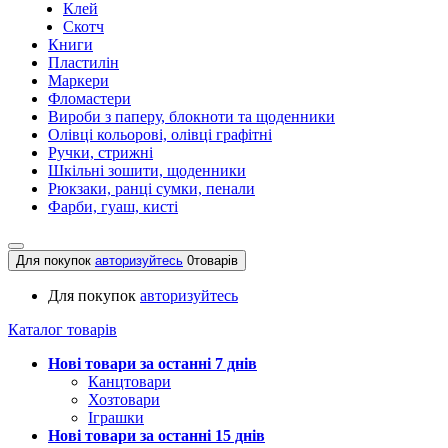
Клей
Скотч
Книги
Пластилін
Маркери
Фломастери
Вироби з паперу, блокноти та щоденники
Олівці кольорові, олівці графітні
Ручки, стрижні
Шкільні зошити, щоденники
Рюкзаки, ранці сумки, пенали
Фарби, гуаш, кисті
Для покупок
авторизуйтесь
0
товарів
Для покупок
авторизуйтесь
Каталог товарів
Нові товари за останнi 7 днiв
Канцтовари
Хозтовари
Іграшки
Нові товари за останнi 15 днiв