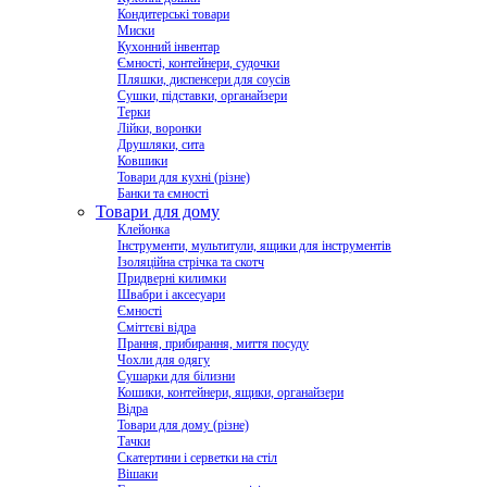
Кондитерські товари
Миски
Кухонний інвентар
Ємності, контейнери, судочки
Пляшки, диспенсери для соусів
Сушки, підставки, органайзери
Терки
Лійки, воронки
Друшляки, сита
Ковшики
Товари для кухні (різне)
Банки та ємності
Товари для дому
Клейонка
Інструменти, мультитули, ящики для інструментів
Ізоляційна стрічка та скотч
Придверні килимки
Швабри і аксесуари
Ємності
Сміттєві відра
Прання, прибирання, миття посуду
Чохли для одягу
Сушарки для білизни
Кошики, контейнери, ящики, органайзери
Відра
Товари для дому (різне)
Тачки
Скатертини і серветки на стіл
Вішаки