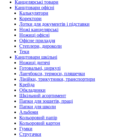
Канцелярські товари
Канцтовари офісні
Калькулятори
Коректори
Лотки для документів і підставки
Ножі канцелярські
Ножиці офісні
Офісне приладдя
Степлери, дироколи
Теки
Канцтовари шкільні
Ножиці дитячі
Готовальні, циркулі
Ланчбокси, термоси, пляшечки
Лінійки, трикутники, транспортири
Крейда
Обкладинки
Шкільний асортимент
Папки для зошитів, праці
Папки для школи
Альбоми
Кольоровий папір
Кольоровий картон
Гумки
Стругачки