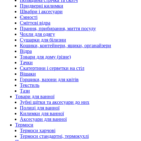
Ізоляційна стрічка та скотч
Придверні килимки
Швабри і аксесуари
Ємності
Сміттєві відра
Прання, прибирання, миття посуду
Чохли для одягу
Сушарки для білизни
Кошики, контейнери, ящики, органайзери
Відра
Товари для дому (різне)
Тачки
Скатертини і серветки на стіл
Вішаки
Горщики, вазони для квітів
Текстиль
Тази
Товари для ванної
Зубні щітки та аксесуари до них
Полиці для ванної
Килимки для ванної
Аксесуари для ванної
Термоси
Термоси харчові
Термоси стандартні, термокухлі