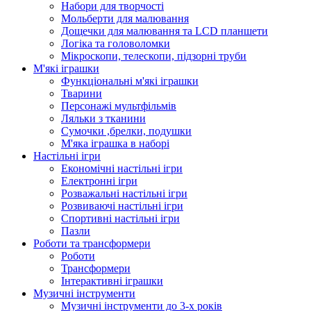
Набори для творчості
Мольберти для малювання
Дощечки для малювання та LCD планшети
Логіка та головоломки
Мікроскопи, телескопи, підзорні труби
М'які іграшки
Функціональні м'які іграшки
Тварини
Персонажі мультфільмів
Ляльки з тканини
Сумочки ,брелки, подушки
М'яка іграшка в наборі
Настільні ігри
Економічні настільні ігри
Електронні ігри
Розважальні настільні ігри
Розвиваючі настільні ігри
Спортивні настільні ігри
Пазли
Роботи та трансформери
Роботи
Трансформери
Інтерактивні іграшки
Музичні інструменти
Музичні інструменти до 3-х років