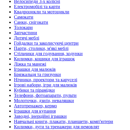
Велосипеди 3-х колісні
Електромобілі та карти
Квадроцикли та мотоцикли
Самокати
Санки, снігокати
Толокари
Запчастини
Дитячі меблі
Гойдалки та заколисуючі центри
Парти, столики, м'які меблі
Стільчики для годування, ходунки
Килимки, кошики для іграшок
Ліжка та манежі
Іграшки для малюків
Брязкальця та гризунки
Нічники, проектори та каруселі
Ігрові набори, ігри для малюків
Кубики та пірамідки
Телефони, фотоапарати, пульти
Молоточки, дзиґи, неваляшки
Автотренажер, кермо
Іграшки для купання
Заводні, інерційні іграшки
Навчальні книги, плакати, планшети, комп'ютери
Килимки, дуги та тренажери для немовлят