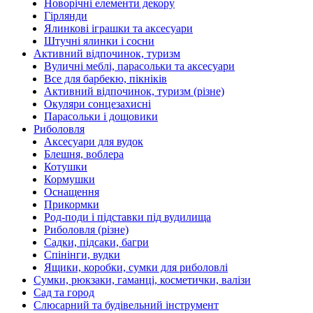
Новорічні елементи декору
Гірлянди
Ялинкові іграшки та аксесуари
Штучні ялинки і сосни
Активний відпочинок, туризм
Вуличні меблі, парасольки та аксесуари
Все для барбекю, пікніків
Активний відпочинок, туризм (різне)
Окуляри сонцезахисні
Парасольки і дощовики
Риболовля
Аксесуари для вудок
Блешня, воблера
Котушки
Кормушки
Оснащення
Прикормки
Род-поди і підставки під вудилища
Риболовля (різне)
Садки, підсаки, багри
Спінінги, вудки
Ящики, коробки, сумки для риболовлі
Сумки, рюкзаки, гаманці, косметички, валізи
Сад та город
Слюсарний та будівельний інструмент