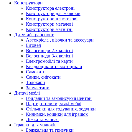
Конструктори
Конструктора електроні
Конструктори для малюків
Конструктори пластикові
Конструктори металеві
Конструктори магнітні
Дитячий транспорт
Автокрісла , візочки та аксесуари
Біговел
Велосипеди 2-х колісні
Велосипеди 3-х колісні
Електромобілі та карти
Квадроцикли та мотоцикли
Самокати
Санки, снігокати
Толокари
Запчастини
Дитячі меблі
Гойдалки та заколисуючі центри
Парти, столики, м'які меблі
Стільчики для годування, ходунки
Килимки, кошики для іграшок
Ліжка та манежі
Іграшки для малюків
Брязкальця та гризунки