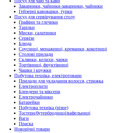
Посуд для чаю та кави
Заварники, чайники-заварники, чайники
Гейзерні кавоварки, турки
Посуд для сервірування столу
Графіни та глечики
Тарілки
Миски, салатники
Сервізи
Блюда
Соусниці, менажниці, креманки, кокотниці
Столові прилади
Склянки, келихи, чарки
Тортівниці, фруктівниці
Чашки і кружки
Побутова техніка, електротовари
Прилади для укладання волосся, стрижка
Електроплити
Блендери та міксери
Електрочайники
Батарейки
Побутова техніка (різне)
Тостери/бутербродниці/вафельниці
Ваги
Праска
Новорічні товари