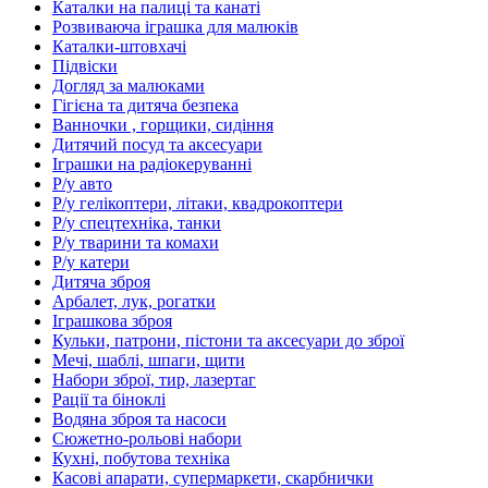
Каталки на палиці та канаті
Розвиваюча іграшка для малюків
Каталки-штовхачі
Підвіски
Догляд за малюками
Гігієна та дитяча безпека
Ванночки , горщики, сидіння
Дитячий посуд та аксесуари
Іграшки на радіокеруванні
Р/у авто
Р/у гелікоптери, літаки, квадрокоптери
Р/у спецтехніка, танки
Р/у тварини та комахи
Р/у катери
Дитяча зброя
Арбалет, лук, рогатки
Іграшкова зброя
Кульки, патрони, пістони та аксесуари до зброї
Мечі, шаблі, шпаги, щити
Набори зброї, тир, лазертаг
Рації та біноклі
Водяна зброя та насоси
Сюжетно-рольові набори
Кухні, побутова техніка
Касові апарати, супермаркети, скарбнички