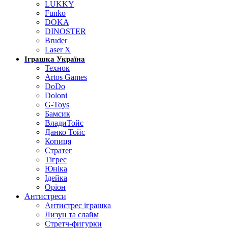
LUKKY
Funko
DOKA
DINOSTER
Bruder
Laser X
Іграшка Україна
Технок
Artos Games
DoDo
Doloni
G-Toys
Бамсик
ВладиТойс
Данко Тойс
Копиця
Стратег
Тігрес
Юніка
Ідейка
Оріон
Антистреси
Антистрес іграшка
Лизун та слайм
Стретч-фигурки