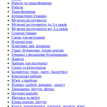
Роботи та трансформери
Роботи
Трансформери
Інтерактивні іграшки
Музичні інструменти
Музичні інструменти до 3-х років
Музичні інструменти від 3-х років
Сезонні товари
Сачок для метеликів
Вуличні ігри
Повітряні змії, вітрячки
Гірки, будиночки, ігрові центри
Іграшки з мильними бульбашками
Намети
Набори для пісочниці
Спорт та відпочинок
Бадмінтон, теніс, дартс, баскетбол
Боксерські набори
М'ячі, стрибуни
Ролики, скейти, ковзани , захист
Тренажери, батути, фітнес
Надувні вироби
Матраси та меблі
Ігрові центри, батути
Круги, нарукавники, плотики, жилети, м'ячі