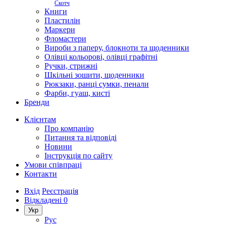
Скотч
Книги
Пластилін
Маркери
Фломастери
Вироби з паперу, блокноти та щоденники
Олівці кольорові, олівці графітні
Ручки, стрижні
Шкільні зошити, щоденники
Рюкзаки, ранці сумки, пенали
Фарби, гуаш, кисті
Бренди
Клієнтам
Про компанію
Питання та відповіді
Новини
Інструкція по сайту
Умови співпраці
Контакти
Вхід
Реєстрація
Відкладені
0
Укр
Рус