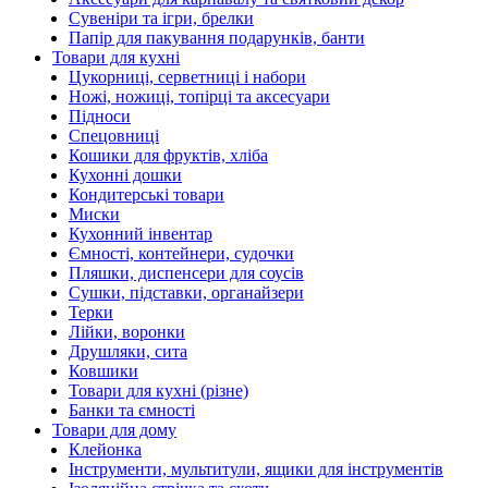
Сувеніри та ігри, брелки
Папір для пакування подарунків, банти
Товари для кухні
Цукорниці, серветниці і набори
Ножі, ножиці, топірці та аксесуари
Підноси
Спецовниці
Кошики для фруктів, хліба
Кухонні дошки
Кондитерські товари
Миски
Кухонний інвентар
Ємності, контейнери, судочки
Пляшки, диспенсери для соусів
Сушки, підставки, органайзери
Терки
Лійки, воронки
Друшляки, сита
Ковшики
Товари для кухні (різне)
Банки та ємності
Товари для дому
Клейонка
Інструменти, мультитули, ящики для інструментів