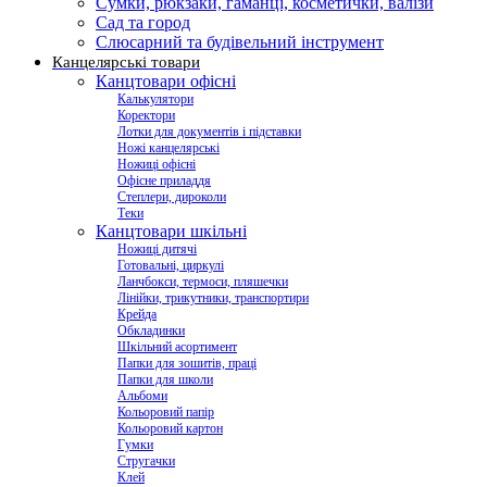
Сумки, рюкзаки, гаманці, косметички, валізи
Сад та город
Слюсарний та будівельний інструмент
Канцелярські товари
Канцтовари офісні
Калькулятори
Коректори
Лотки для документів і підставки
Ножі канцелярські
Ножиці офісні
Офісне приладдя
Степлери, дироколи
Теки
Канцтовари шкільні
Ножиці дитячі
Готовальні, циркулі
Ланчбокси, термоси, пляшечки
Лінійки, трикутники, транспортири
Крейда
Обкладинки
Шкільний асортимент
Папки для зошитів, праці
Папки для школи
Альбоми
Кольоровий папір
Кольоровий картон
Гумки
Стругачки
Клей