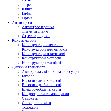
Стратег
Тігрес
Юніка
Ідейка
Оріон
Антистреси
Антистрес іграшка
Лизун та слайм
Стретч-фигурки
Конструктори
Конструктора електроні
Конструктори для малюків
Конструктори пластикові
Конструктори металеві
Конструктори магнітні
Дитячий транспорт
Автокрісла , візочки та аксесуари
Біговел
Велосипеди 2-х колісні
Велосипеди 3-х колісні
Електромобілі та карти
Квадроцикли та мотоцикли
Самокати
Санки, снігокати
Толокари