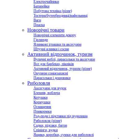
Електрочайники
Батарейки
Побутова техніка (різне)
Тостери/бутербродниці/вафельниці
Ваги
Праска
Новорічні товари
Новорічні елементи декору
Гірлянди
Ялинкові іграшки та аксесуари
Штучні ялинки і сосни
Активний відпочинок, туризм
Вуличні меблі, парасольки та аксесуари
Все для барбекю, пікніків
Активний відпочинок, туризм (різне)
Окуляри сонцезахисні
Парасольки і дощовики
Риболовля
Аксесуари для вудок
Блешня, воблера
Котушки
Кормушки
Оснащення
Прикормки
Род-поди і підставки під вудилища
Риболовля (різне)
Садки, підсаки, багри
Спінінги, вудки
Ящики, коробки, сумки для риболовлі