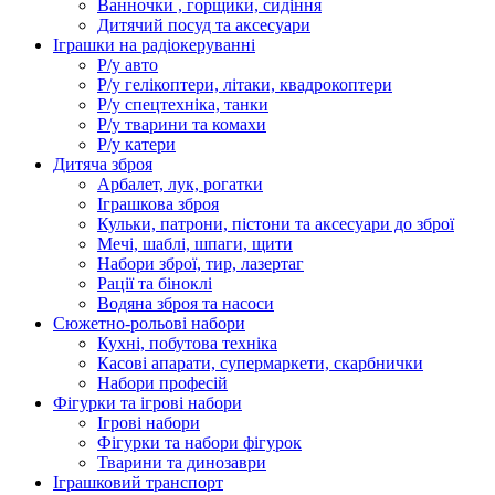
Ванночки , горщики, сидіння
Дитячий посуд та аксесуари
Іграшки на радіокеруванні
Р/у авто
Р/у гелікоптери, літаки, квадрокоптери
Р/у спецтехніка, танки
Р/у тварини та комахи
Р/у катери
Дитяча зброя
Арбалет, лук, рогатки
Іграшкова зброя
Кульки, патрони, пістони та аксесуари до зброї
Мечі, шаблі, шпаги, щити
Набори зброї, тир, лазертаг
Рації та біноклі
Водяна зброя та насоси
Сюжетно-рольові набори
Кухні, побутова техніка
Касові апарати, супермаркети, скарбнички
Набори професій
Фігурки та ігрові набори
Ігрові набори
Фігурки та набори фігурок
Тварини та динозаври
Іграшковий транспорт