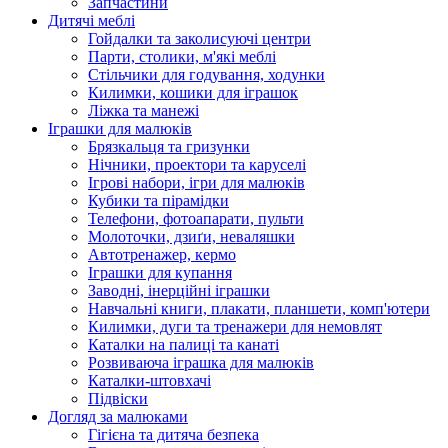
Запчастини
Дитячі меблі
Гойдалки та заколисуючі центри
Парти, столики, м'які меблі
Стільчики для годування, ходунки
Килимки, кошики для іграшок
Ліжка та манежі
Іграшки для малюків
Брязкальця та гризунки
Нічники, проектори та каруселі
Ігрові набори, ігри для малюків
Кубики та пірамідки
Телефони, фотоапарати, пульти
Молоточки, дзиґи, неваляшки
Автотренажер, кермо
Іграшки для купання
Заводні, інерційні іграшки
Навчальні книги, плакати, планшети, комп'ютери
Килимки, дуги та тренажери для немовлят
Каталки на палиці та канаті
Розвиваюча іграшка для малюків
Каталки-штовхачі
Підвіски
Догляд за малюками
Гігієна та дитяча безпека