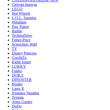
СПЕЦПРОПОЗИЦІЯ -90%
Світові бренди
LEGO
Hot Wheels
L.O.L. Surprise
#Sbabam
Paw Patrol
Barbie
TechnoDrive
Fisher-Price
Screechers Wild
TY
Disney Princess
GooJitZu
Kiddi Smart
LUKKY
Funko
DOKA
DINOSTER
Bruder
Laser X
Іграшка Україна
Технок
Artos Games
DoDo