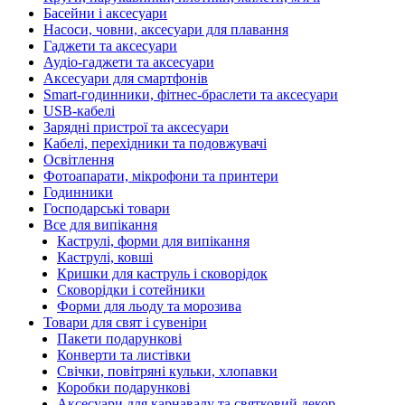
Басейни і аксесуари
Насоси, човни, аксесуари для плавання
Гаджети та аксесуари
Аудіо-гаджети та аксесуари
Аксесуари для смартфонів
Smart-годинники, фітнес-браслети та аксесуари
USB-кабелі
Зарядні пристрої та аксесуари
Кабелі, перехідники та подовжувачі
Освітлення
Фотоапарати, мікрофони та принтери
Годинники
Господарські товари
Все для випікання
Каструлі, форми для випікання
Каструлі, ковші
Кришки для каструль і сковорідок
Сковорідки і сотейники
Форми для льоду та морозива
Товари для свят і сувеніри
Пакети подарункові
Конверти та листівки
Свічки, повітряні кульки, хлопавки
Коробки подарункові
Аксесуари для карнавалу та святковий декор