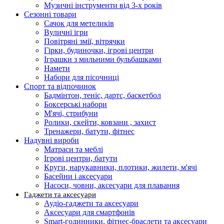
Музичні інструменти від 3-х років
Сезонні товари
Сачок для метеликів
Вуличні ігри
Повітряні змії, вітрячки
Гірки, будиночки, ігрові центри
Іграшки з мильними бульбашками
Намети
Набори для пісочниці
Спорт та відпочинок
Бадмінтон, теніс, дартс, баскетбол
Боксерські набори
М'ячі, стрибуни
Ролики, скейти, ковзани , захист
Тренажери, батути, фітнес
Надувні вироби
Матраси та меблі
Ігрові центри, батути
Круги, нарукавники, плотики, жилети, м'ячі
Басейни і аксесуари
Насоси, човни, аксесуари для плавання
Гаджети та аксесуари
Аудіо-гаджети та аксесуари
Аксесуари для смартфонів
Smart-годинники, фітнес-браслети та аксесуари