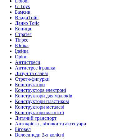
Doloni
G-Toys
Бамсик
ВладиТойс
Данко Тойс
Копиця
Стратег
Тігрес
Юніка
Ідейка
Оріон
Антистреси
Антистрес іграшка
Лизун та слайм
Стретч-фигурки
Конструктори
Конструктора електроні
Конструктори для малюків
Конструктори пластикові
Конструктори металеві
Конструктори магнітні
Дитячий транспорт
Автокрісла , візочки та аксесуари
Біговел
Велосипеди 2-х колісні