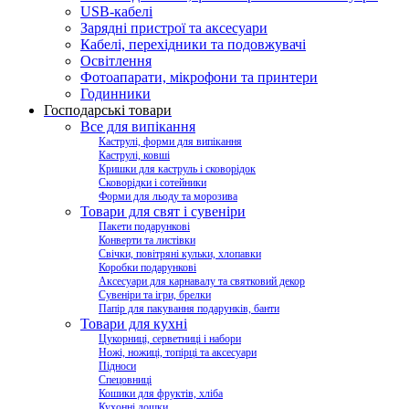
USB-кабелі
Зарядні пристрої та аксесуари
Кабелі, перехідники та подовжувачі
Освітлення
Фотоапарати, мікрофони та принтери
Годинники
Господарські товари
Все для випікання
Каструлі, форми для випікання
Каструлі, ковші
Кришки для каструль і сковорідок
Сковорідки і сотейники
Форми для льоду та морозива
Товари для свят і сувеніри
Пакети подарункові
Конверти та листівки
Свічки, повітряні кульки, хлопавки
Коробки подарункові
Аксесуари для карнавалу та святковий декор
Сувеніри та ігри, брелки
Папір для пакування подарунків, банти
Товари для кухні
Цукорниці, серветниці і набори
Ножі, ножиці, топірці та аксесуари
Підноси
Спецовниці
Кошики для фруктів, хліба
Кухонні дошки