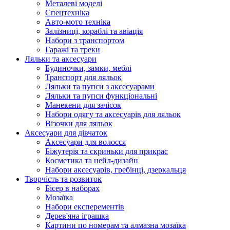
Металеві моделі
Спецтехніка
Авто-мото техніка
Залізниці, кораблі та авіація
Набори з транспортом
Гаражі та треки
Ляльки та аксесуари
Будиночки, замки, меблі
Транспорт для ляльок
Ляльки та пупси з аксесуарами
Ляльки та пупси функціональні
Манекени для зачісок
Набори одягу та аксесуарів для ляльок
Візочки для ляльок
Аксесуари для дівчаток
Аксесуари для волосся
Біжутерія та скриньки для прикрас
Косметика та нейл-дизайн
Набори аксесуарів, гребінці, дзеркальця
Творчість та розвиток
Бісер в наборах
Мозаїка
Набори експерементів
Дерев'яна іграшка
Картини по номерам та алмазна мозаїка