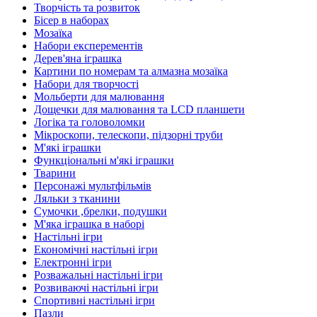
Творчість та розвиток
Бісер в наборах
Мозаїка
Набори експерементів
Дерев'яна іграшка
Картини по номерам та алмазна мозаїка
Набори для творчості
Мольберти для малювання
Дощечки для малювання та LCD планшети
Логіка та головоломки
Мікроскопи, телескопи, підзорні труби
М'які іграшки
Функціональні м'які іграшки
Тварини
Персонажі мультфільмів
Ляльки з тканини
Сумочки ,брелки, подушки
М'яка іграшка в наборі
Настільні ігри
Економічні настільні ігри
Електронні ігри
Розважальні настільні ігри
Розвиваючі настільні ігри
Спортивні настільні ігри
Пазли