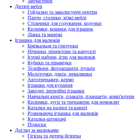
Запчастини
Дитячі меблі
Гойдалки та заколисуючі центри
Парти, столики, м'які меблі
Стільчики для годування, ходунки
Килимки, кошики для іграшок
Ліжка та манежі
Іграшки для малюків
Брязкальця та гризунки
Нічники, проектори та каруселі
Ігрові набори, ігри для малюків
Кубики та пірамідки
Телефони, фотоапарати, пульти
Молоточки, дзиґи, неваляшки
Автотренажер, кермо
Іграшки для купання
Заводні, інерційні іграшки
Навчальні книги, плакати, планшети, комп'ютери
Килимки, дуги та тренажери для немовлят
Каталки на палиці та канаті
Розвиваюча іграшка для малюків
Каталки-штовхачі
Підвіски
Догляд за малюками
Гігієна та дитяча безпека