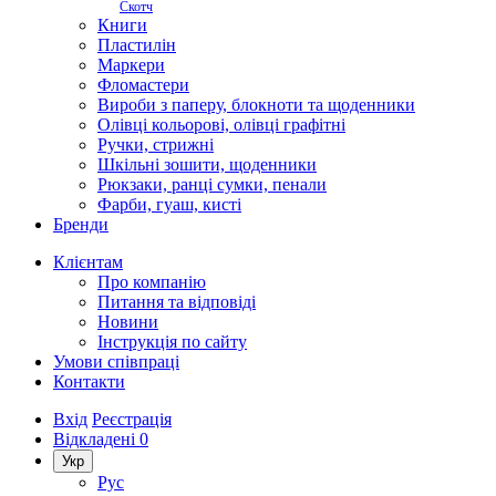
Скотч
Книги
Пластилін
Маркери
Фломастери
Вироби з паперу, блокноти та щоденники
Олівці кольорові, олівці графітні
Ручки, стрижні
Шкільні зошити, щоденники
Рюкзаки, ранці сумки, пенали
Фарби, гуаш, кисті
Бренди
Клієнтам
Про компанію
Питання та відповіді
Новини
Інструкція по сайту
Умови співпраці
Контакти
Вхід
Реєстрація
Відкладені
0
Укр
Рус