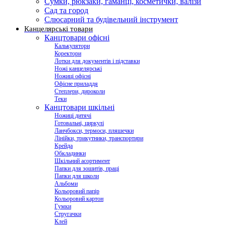
Сумки, рюкзаки, гаманці, косметички, валізи
Сад та город
Слюсарний та будівельний інструмент
Канцелярські товари
Канцтовари офісні
Калькулятори
Коректори
Лотки для документів і підставки
Ножі канцелярські
Ножиці офісні
Офісне приладдя
Степлери, дироколи
Теки
Канцтовари шкільні
Ножиці дитячі
Готовальні, циркулі
Ланчбокси, термоси, пляшечки
Лінійки, трикутники, транспортири
Крейда
Обкладинки
Шкільний асортимент
Папки для зошитів, праці
Папки для школи
Альбоми
Кольоровий папір
Кольоровий картон
Гумки
Стругачки
Клей