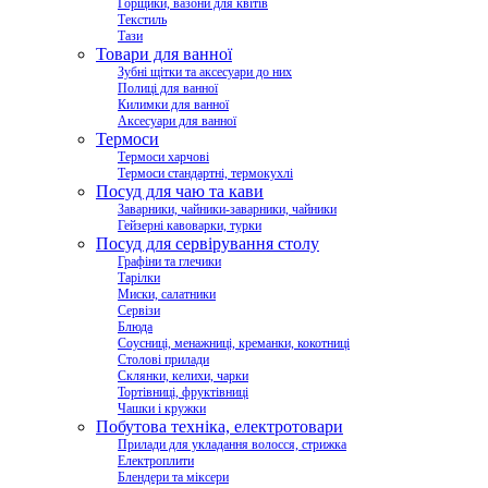
Горщики, вазони для квітів
Текстиль
Тази
Товари для ванної
Зубні щітки та аксесуари до них
Полиці для ванної
Килимки для ванної
Аксесуари для ванної
Термоси
Термоси харчові
Термоси стандартні, термокухлі
Посуд для чаю та кави
Заварники, чайники-заварники, чайники
Гейзерні кавоварки, турки
Посуд для сервірування столу
Графіни та глечики
Тарілки
Миски, салатники
Сервізи
Блюда
Соусниці, менажниці, креманки, кокотниці
Столові прилади
Склянки, келихи, чарки
Тортівниці, фруктівниці
Чашки і кружки
Побутова техніка, електротовари
Прилади для укладання волосся, стрижка
Електроплити
Блендери та міксери