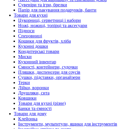
Сувеніри та ігри, брелки
Папір для пакування подарунків, банти
Товари для кухні
Цукорниці, серветниці і набори
Ножі, ножиці, топірці та аксесуари
Підноси
Спецовниці
Кошики для фруктів, хліба
Кухонні дошки
Кондитерські товари
Миски
Кухонний інвентар
Ємності, контейнери, судочки
Пляшки, диспенсери для соусів
Сушки, підставки, органайзери
Терки
Лійки, воронки
Друшляки, сита
Ковшики
Товари для кухні (різне)
Банки та ємності
Товари для дому
Клейонка
Інструменти, мультитули, ящики для інструментів