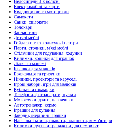
Велосипеди 3-х колісні
Електромобілі та карти
Квадроцикли та мотоцикли
Самокати
Санки, снігокати
Толокари
Запчастини
Дитячі меблі
Гойдалки та заколисуючі центри
Парти, столики, м'які меблі
Стільчики для годування, ходунки
Килимки, кошики для іграшок
Ліжка та манежі
Іграшки для малюків
Брязкальця та гризунки
Нічники, проектори та каруселі
Ігрові набори, ігри для малюків
Кубики та пірамідки
Телефони, фотоапарати, пульти
Молоточки, дзиґи, неваляшки
Автотренажер, кермо
Іграшки для купання
Заводні, інерційні іграшки
Навчальні книги, плакати, планшети, комп'ютери
Килимки, дуги та тренажери для немовлят