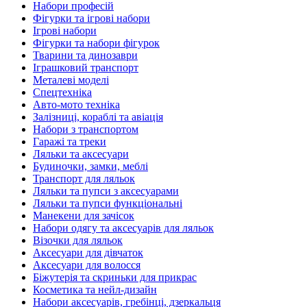
Набори професій
Фігурки та ігрові набори
Ігрові набори
Фігурки та набори фігурок
Тварини та динозаври
Іграшковий транспорт
Металеві моделі
Спецтехніка
Авто-мото техніка
Залізниці, кораблі та авіація
Набори з транспортом
Гаражі та треки
Ляльки та аксесуари
Будиночки, замки, меблі
Транспорт для ляльок
Ляльки та пупси з аксесуарами
Ляльки та пупси функціональні
Манекени для зачісок
Набори одягу та аксесуарів для ляльок
Візочки для ляльок
Аксесуари для дівчаток
Аксесуари для волосся
Біжутерія та скриньки для прикрас
Косметика та нейл-дизайн
Набори аксесуарів, гребінці, дзеркальця