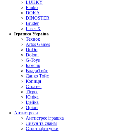
LUKKY
Funko
DOKA
DINOSTER
Bruder
Laser X
Іграшка Україна
Технок
Artos Games
DoDo
Doloni
G-Toys
Бамсик
ВладиТойс
Данко Тойс
Копиця
Стратег
Тігрес
Юніка
Ідейка
Оріон
Антистреси
Антистрес іграшка
Лизун та слайм
Стретч-фигурки