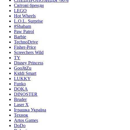
СПЕЦПРОПОЗИЦІЯ -90%
Світові бренди
LEGO
Hot Wheels
L.O.L. Surprise
#Sbabam
Paw Patrol
Barbie
TechnoDrive
Fisher-Price
Screechers Wild
TY
Disney Princess
GooJitZu
Kiddi Smart
LUKKY
Funko
DOKA
DINOSTER
Bruder
Laser X
Іграшка Україна
Технок
Artos Games
DoDo