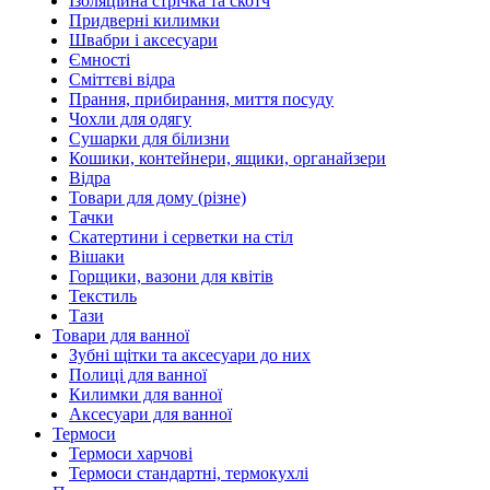
Ізоляційна стрічка та скотч
Придверні килимки
Швабри і аксесуари
Ємності
Сміттєві відра
Прання, прибирання, миття посуду
Чохли для одягу
Сушарки для білизни
Кошики, контейнери, ящики, органайзери
Відра
Товари для дому (різне)
Тачки
Скатертини і серветки на стіл
Вішаки
Горщики, вазони для квітів
Текстиль
Тази
Товари для ванної
Зубні щітки та аксесуари до них
Полиці для ванної
Килимки для ванної
Аксесуари для ванної
Термоси
Термоси харчові
Термоси стандартні, термокухлі