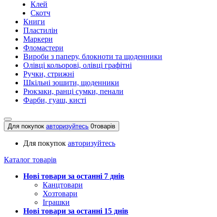
Клей
Скотч
Книги
Пластилін
Маркери
Фломастери
Вироби з паперу, блокноти та щоденники
Олівці кольорові, олівці графітні
Ручки, стрижні
Шкільні зошити, щоденники
Рюкзаки, ранці сумки, пенали
Фарби, гуаш, кисті
Для покупок
авторизуйтесь
0
товарів
Для покупок
авторизуйтесь
Каталог товарів
Нові товари за останнi 7 днiв
Канцтовари
Хозтовари
Іграшки
Нові товари за останнi 15 днiв