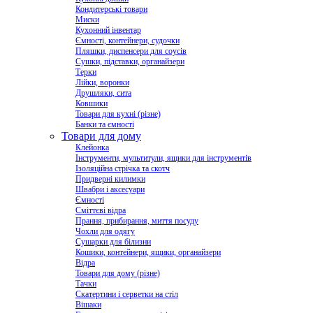
Кондитерські товари
Миски
Кухонний інвентар
Ємності, контейнери, судочки
Пляшки, диспенсери для соусів
Сушки, підставки, органайзери
Терки
Лійки, воронки
Друшляки, сита
Ковшики
Товари для кухні (різне)
Банки та ємності
Товари для дому
Клейонка
Інструменти, мультитули, ящики для інструментів
Ізоляційна стрічка та скотч
Придверні килимки
Швабри і аксесуари
Ємності
Сміттєві відра
Прання, прибирання, миття посуду
Чохли для одягу
Сушарки для білизни
Кошики, контейнери, ящики, органайзери
Відра
Товари для дому (різне)
Тачки
Скатертини і серветки на стіл
Вішаки