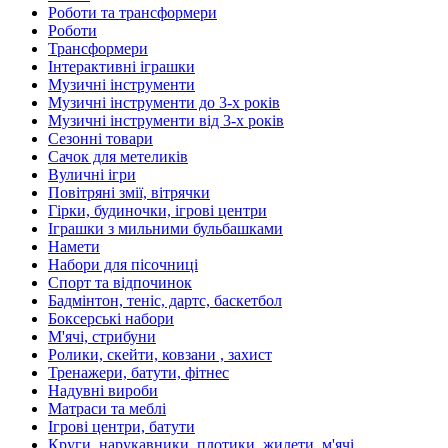
Роботи та трансформери
Роботи
Трансформери
Інтерактивні іграшки
Музичні інструменти
Музичні інструменти до 3-х років
Музичні інструменти від 3-х років
Сезонні товари
Сачок для метеликів
Вуличні ігри
Повітряні змії, вітрячки
Гірки, будиночки, ігрові центри
Іграшки з мильними бульбашками
Намети
Набори для пісочниці
Спорт та відпочинок
Бадмінтон, теніс, дартс, баскетбол
Боксерські набори
М'ячі, стрибуни
Ролики, скейти, ковзани , захист
Тренажери, батути, фітнес
Надувні вироби
Матраси та меблі
Ігрові центри, батути
Круги, нарукавники, плотики, жилети, м'ячі