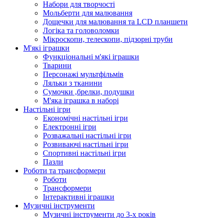
Набори для творчості
Мольберти для малювання
Дощечки для малювання та LCD планшети
Логіка та головоломки
Мікроскопи, телескопи, підзорні труби
М'які іграшки
Функціональні м'які іграшки
Тварини
Персонажі мультфільмів
Ляльки з тканини
Сумочки ,брелки, подушки
М'яка іграшка в наборі
Настільні ігри
Економічні настільні ігри
Електронні ігри
Розважальні настільні ігри
Розвиваючі настільні ігри
Спортивні настільні ігри
Пазли
Роботи та трансформери
Роботи
Трансформери
Інтерактивні іграшки
Музичні інструменти
Музичні інструменти до 3-х років