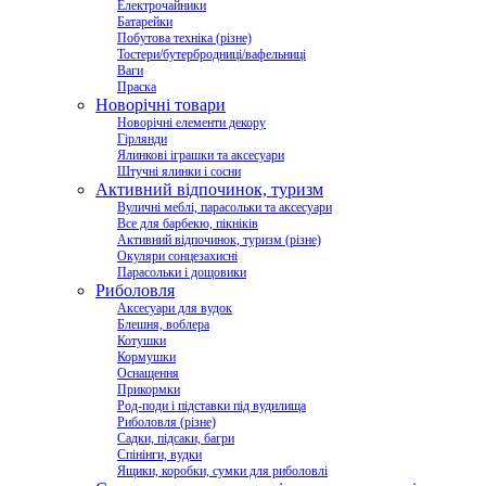
Електрочайники
Батарейки
Побутова техніка (різне)
Тостери/бутербродниці/вафельниці
Ваги
Праска
Новорічні товари
Новорічні елементи декору
Гірлянди
Ялинкові іграшки та аксесуари
Штучні ялинки і сосни
Активний відпочинок, туризм
Вуличні меблі, парасольки та аксесуари
Все для барбекю, пікніків
Активний відпочинок, туризм (різне)
Окуляри сонцезахисні
Парасольки і дощовики
Риболовля
Аксесуари для вудок
Блешня, воблера
Котушки
Кормушки
Оснащення
Прикормки
Род-поди і підставки під вудилища
Риболовля (різне)
Садки, підсаки, багри
Спінінги, вудки
Ящики, коробки, сумки для риболовлі