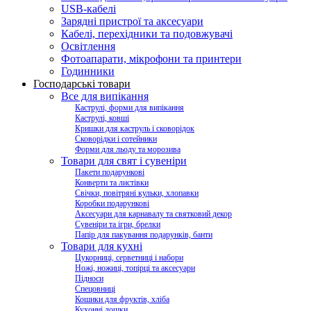
USB-кабелі
Зарядні пристрої та аксесуари
Кабелі, перехідники та подовжувачі
Освітлення
Фотоапарати, мікрофони та принтери
Годинники
Господарські товари
Все для випікання
Каструлі, форми для випікання
Каструлі, ковші
Кришки для каструль і сковорідок
Сковорідки і сотейники
Форми для льоду та морозива
Товари для свят і сувеніри
Пакети подарункові
Конверти та листівки
Свічки, повітряні кульки, хлопавки
Коробки подарункові
Аксесуари для карнавалу та святковий декор
Сувеніри та ігри, брелки
Папір для пакування подарунків, банти
Товари для кухні
Цукорниці, серветниці і набори
Ножі, ножиці, топірці та аксесуари
Підноси
Спецовниці
Кошики для фруктів, хліба
Кухонні дошки