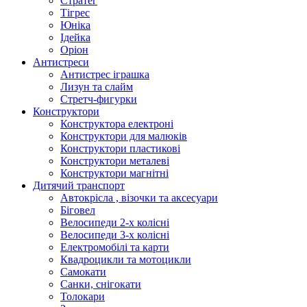
Стратег
Тігрес
Юніка
Ідейка
Оріон
Антистреси
Антистрес іграшка
Лизун та слайм
Стретч-фигурки
Конструктори
Конструктора електроні
Конструктори для малюків
Конструктори пластикові
Конструктори металеві
Конструктори магнітні
Дитячий транспорт
Автокрісла , візочки та аксесуари
Біговел
Велосипеди 2-х колісні
Велосипеди 3-х колісні
Електромобілі та карти
Квадроцикли та мотоцикли
Самокати
Санки, снігокати
Толокари