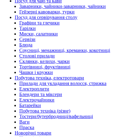
Посуд для чаю та кави
Заварники, чайники-заварники, чайники
Гейзерні кавоварки, турки
Посуд для сервірування столу
Графіни та глечики
Тарілки
Миски, салатники
Сервізи
Блюда
Соусниці, менажниці, креманки, кокотниці
Столові прилади
Склянки, келихи, чарки
Тортівниці, фруктівниці
Чашки і кружки
Побутова техніка, електротовари
Прилади для укладання волосся, стрижка
Електроплити
Блендери та міксери
Електрочайники
Батарейки
Побутова техніка (різне)
Тостери/бутербродниці/вафельниці
Ваги
Праска
Новорічні товари