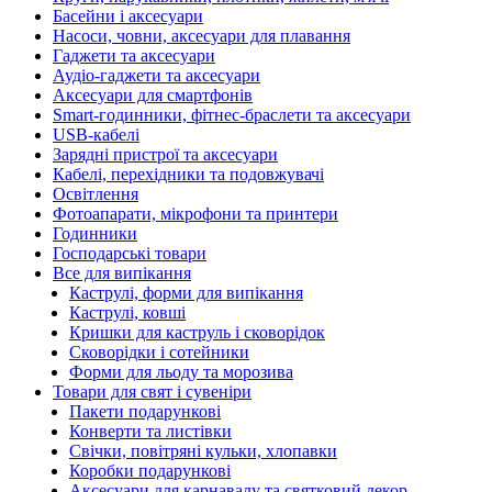
Басейни і аксесуари
Насоси, човни, аксесуари для плавання
Гаджети та аксесуари
Аудіо-гаджети та аксесуари
Аксесуари для смартфонів
Smart-годинники, фітнес-браслети та аксесуари
USB-кабелі
Зарядні пристрої та аксесуари
Кабелі, перехідники та подовжувачі
Освітлення
Фотоапарати, мікрофони та принтери
Годинники
Господарські товари
Все для випікання
Каструлі, форми для випікання
Каструлі, ковші
Кришки для каструль і сковорідок
Сковорідки і сотейники
Форми для льоду та морозива
Товари для свят і сувеніри
Пакети подарункові
Конверти та листівки
Свічки, повітряні кульки, хлопавки
Коробки подарункові
Аксесуари для карнавалу та святковий декор