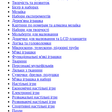
Творчість та розвиток
Бісер в наборах
Мозаїка
Набори експерементів
Дерев'яна іграшка
Картини по номерам та алмазна мозаїка
Набори для творчості
Мольберти для малювання
Дощечки для малювання та LCD планшети
Логіка та головоломки
Мікроскопи, телескопи, підзорні труби
М'які іграшки
Функціональні м'які іграшки
Тварини
Персонажі мультфільмів
Ляльки з тканини
Сумочки ,брелки, подушки
М'яка іграшка в наборі
Настільні ігри
Економічні настільні ігри
Електронні ігри
Розважальні настільні ігри
Розвиваючі настільні ігри
Спортивні настільні ігри
Пазли