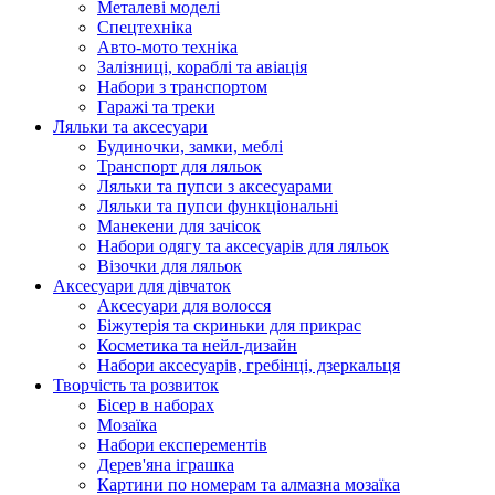
Металеві моделі
Спецтехніка
Авто-мото техніка
Залізниці, кораблі та авіація
Набори з транспортом
Гаражі та треки
Ляльки та аксесуари
Будиночки, замки, меблі
Транспорт для ляльок
Ляльки та пупси з аксесуарами
Ляльки та пупси функціональні
Манекени для зачісок
Набори одягу та аксесуарів для ляльок
Візочки для ляльок
Аксесуари для дівчаток
Аксесуари для волосся
Біжутерія та скриньки для прикрас
Косметика та нейл-дизайн
Набори аксесуарів, гребінці, дзеркальця
Творчість та розвиток
Бісер в наборах
Мозаїка
Набори експерементів
Дерев'яна іграшка
Картини по номерам та алмазна мозаїка