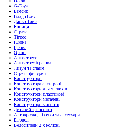
Doloni
G-Toys
Бамсик
ВладиТойс
Данко Тойс
Копиця
Стратег
Тігрес
Юніка
Ідейка
Оріон
Антистреси
Антистрес іграшка
Лизун та слайм
Стретч-фигурки
Конструктори
Конструктора електроні
Конструктори для малюків
Конструктори пластикові
Конструктори металеві
Конструктори магнітні
Дитячий транспорт
Автокрісла , візочки та аксесуари
Біговел
Велосипеди 2-х колісні