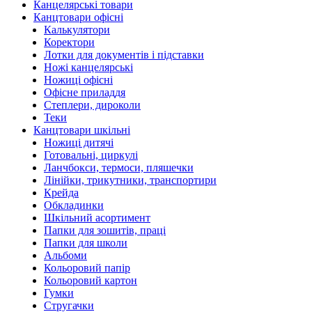
Канцелярські товари
Канцтовари офісні
Калькулятори
Коректори
Лотки для документів і підставки
Ножі канцелярські
Ножиці офісні
Офісне приладдя
Степлери, дироколи
Теки
Канцтовари шкільні
Ножиці дитячі
Готовальні, циркулі
Ланчбокси, термоси, пляшечки
Лінійки, трикутники, транспортири
Крейда
Обкладинки
Шкільний асортимент
Папки для зошитів, праці
Папки для школи
Альбоми
Кольоровий папір
Кольоровий картон
Гумки
Стругачки