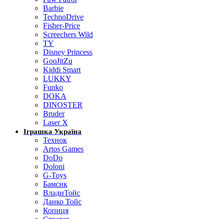
Barbie
TechnoDrive
Fisher-Price
Screechers Wild
TY
Disney Princess
GooJitZu
Kiddi Smart
LUKKY
Funko
DOKA
DINOSTER
Bruder
Laser X
Іграшка Україна
Технок
Artos Games
DoDo
Doloni
G-Toys
Бамсик
ВладиТойс
Данко Тойс
Копиця