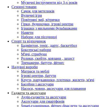
Музичні інструменти від 3-х років
Сезонні товари
Сачок для метеликів
Вуличні ігри
Повітряні змії, вітрячки
Гірки, будиночки, ігрові центри
Іграшки з мильними бульбашками
Намети
Набори для пісочниці
Спорт та відпочинок
Бадмінтон, теніс, дартс, баскетбол
Боксерські набори
М'ячі, стрибуни
Ролики, скейти, ковзани , захист
Тренажери, батути, фітнес
Надувні вироби
Матраси та меблі
Ігрові центри, батути
Круги, нарукавники, плотики, жилети, м'ячі
Басейни і аксесуари
Насоси, човни, аксесуари для плавання
Гаджети та аксесуари
Аудіо-гаджети та аксесуари
Аксесуари для смартфонів
Smart-годинники, фітнес-браслети та аксесуари