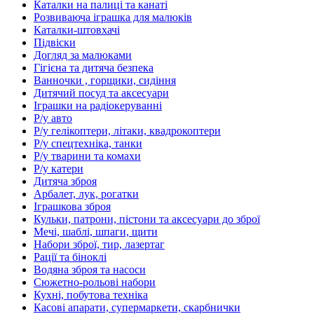
Каталки на палиці та канаті
Розвиваюча іграшка для малюків
Каталки-штовхачі
Підвіски
Догляд за малюками
Гігієна та дитяча безпека
Ванночки , горщики, сидіння
Дитячий посуд та аксесуари
Іграшки на радіокеруванні
Р/у авто
Р/у гелікоптери, літаки, квадрокоптери
Р/у спецтехніка, танки
Р/у тварини та комахи
Р/у катери
Дитяча зброя
Арбалет, лук, рогатки
Іграшкова зброя
Кульки, патрони, пістони та аксесуари до зброї
Мечі, шаблі, шпаги, щити
Набори зброї, тир, лазертаг
Рації та біноклі
Водяна зброя та насоси
Сюжетно-рольові набори
Кухні, побутова техніка
Касові апарати, супермаркети, скарбнички