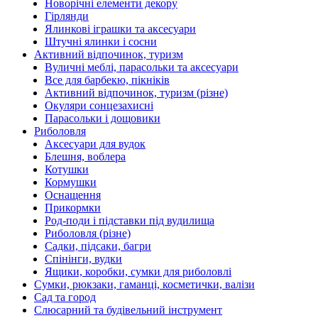
Новорічні елементи декору
Гірлянди
Ялинкові іграшки та аксесуари
Штучні ялинки і сосни
Активний відпочинок, туризм
Вуличні меблі, парасольки та аксесуари
Все для барбекю, пікніків
Активний відпочинок, туризм (різне)
Окуляри сонцезахисні
Парасольки і дощовики
Риболовля
Аксесуари для вудок
Блешня, воблера
Котушки
Кормушки
Оснащення
Прикормки
Род-поди і підставки під вудилища
Риболовля (різне)
Садки, підсаки, багри
Спінінги, вудки
Ящики, коробки, сумки для риболовлі
Сумки, рюкзаки, гаманці, косметички, валізи
Сад та город
Слюсарний та будівельний інструмент