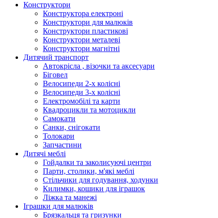
Конструктори
Конструктора електроні
Конструктори для малюків
Конструктори пластикові
Конструктори металеві
Конструктори магнітні
Дитячий транспорт
Автокрісла , візочки та аксесуари
Біговел
Велосипеди 2-х колісні
Велосипеди 3-х колісні
Електромобілі та карти
Квадроцикли та мотоцикли
Самокати
Санки, снігокати
Толокари
Запчастини
Дитячі меблі
Гойдалки та заколисуючі центри
Парти, столики, м'які меблі
Стільчики для годування, ходунки
Килимки, кошики для іграшок
Ліжка та манежі
Іграшки для малюків
Брязкальця та гризунки