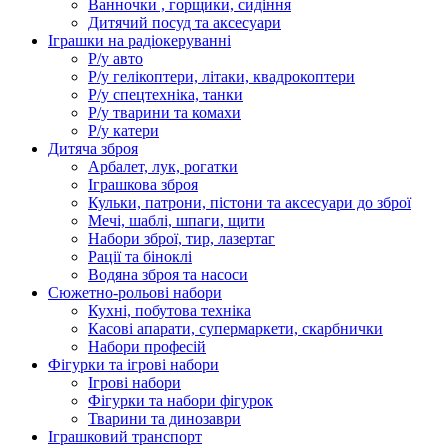
Ванночки , горщики, сидіння
Дитячий посуд та аксесуари
Іграшки на радіокеруванні
Р/у авто
Р/у гелікоптери, літаки, квадрокоптери
Р/у спецтехніка, танки
Р/у тварини та комахи
Р/у катери
Дитяча зброя
Арбалет, лук, рогатки
Іграшкова зброя
Кульки, патрони, пістони та аксесуари до зброї
Мечі, шаблі, шпаги, щити
Набори зброї, тир, лазертаг
Рації та біноклі
Водяна зброя та насоси
Сюжетно-рольові набори
Кухні, побутова техніка
Касові апарати, супермаркети, скарбнички
Набори професій
Фігурки та ігрові набори
Ігрові набори
Фігурки та набори фігурок
Тварини та динозаври
Іграшковий транспорт