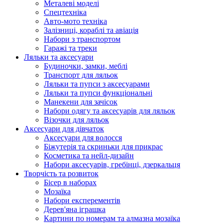
Металеві моделі
Спецтехніка
Авто-мото техніка
Залізниці, кораблі та авіація
Набори з транспортом
Гаражі та треки
Ляльки та аксесуари
Будиночки, замки, меблі
Транспорт для ляльок
Ляльки та пупси з аксесуарами
Ляльки та пупси функціональні
Манекени для зачісок
Набори одягу та аксесуарів для ляльок
Візочки для ляльок
Аксесуари для дівчаток
Аксесуари для волосся
Біжутерія та скриньки для прикрас
Косметика та нейл-дизайн
Набори аксесуарів, гребінці, дзеркальця
Творчість та розвиток
Бісер в наборах
Мозаїка
Набори експерементів
Дерев'яна іграшка
Картини по номерам та алмазна мозаїка