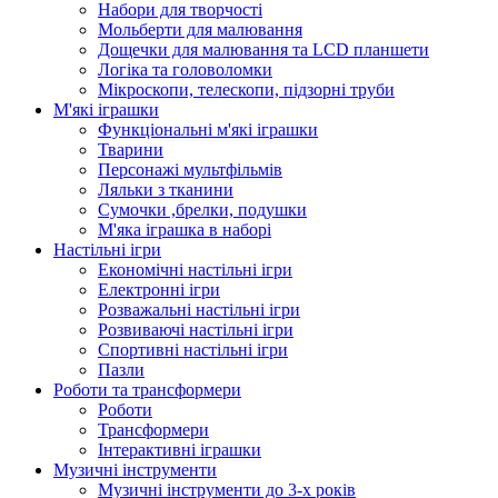
Набори для творчості
Мольберти для малювання
Дощечки для малювання та LCD планшети
Логіка та головоломки
Мікроскопи, телескопи, підзорні труби
М'які іграшки
Функціональні м'які іграшки
Тварини
Персонажі мультфільмів
Ляльки з тканини
Сумочки ,брелки, подушки
М'яка іграшка в наборі
Настільні ігри
Економічні настільні ігри
Електронні ігри
Розважальні настільні ігри
Розвиваючі настільні ігри
Спортивні настільні ігри
Пазли
Роботи та трансформери
Роботи
Трансформери
Інтерактивні іграшки
Музичні інструменти
Музичні інструменти до 3-х років