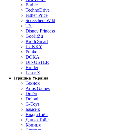
Barbie
TechnoDrive
Fisher-Price
Screechers Wild
TY
Disney Princess
GooJitZu
Kiddi Smart
LUKKY
Funko
DOKA
DINOSTER
Bruder
Laser X
Іграшка Україна
Технок
Artos Games
DoDo
Doloni
G-Toys
Бамсик
ВладиТойс
Данко Тойс
Копиця