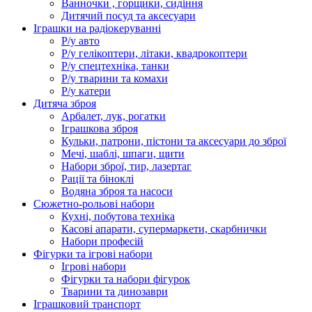
Ванночки , горщики, сидіння
Дитячий посуд та аксесуари
Іграшки на радіокеруванні
Р/у авто
Р/у гелікоптери, літаки, квадрокоптери
Р/у спецтехніка, танки
Р/у тварини та комахи
Р/у катери
Дитяча зброя
Арбалет, лук, рогатки
Іграшкова зброя
Кульки, патрони, пістони та аксесуари до зброї
Мечі, шаблі, шпаги, щити
Набори зброї, тир, лазертаг
Рації та біноклі
Водяна зброя та насоси
Сюжетно-рольові набори
Кухні, побутова техніка
Касові апарати, супермаркети, скарбнички
Набори професій
Фігурки та ігрові набори
Ігрові набори
Фігурки та набори фігурок
Тварини та динозаври
Іграшковий транспорт