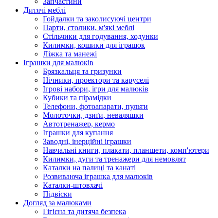
Запчастини
Дитячі меблі
Гойдалки та заколисуючі центри
Парти, столики, м'які меблі
Стільчики для годування, ходунки
Килимки, кошики для іграшок
Ліжка та манежі
Іграшки для малюків
Брязкальця та гризунки
Нічники, проектори та каруселі
Ігрові набори, ігри для малюків
Кубики та пірамідки
Телефони, фотоапарати, пульти
Молоточки, дзиґи, неваляшки
Автотренажер, кермо
Іграшки для купання
Заводні, інерційні іграшки
Навчальні книги, плакати, планшети, комп'ютери
Килимки, дуги та тренажери для немовлят
Каталки на палиці та канаті
Розвиваюча іграшка для малюків
Каталки-штовхачі
Підвіски
Догляд за малюками
Гігієна та дитяча безпека