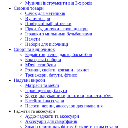
Музичні інструменти від 3-х років
Сезонні товари
Сачок для метеликів
Вуличні ігри
Повітряні змії, вітрячки
Гірки, будиночки, ігрові центри
Іграшки з мильними бульбашками
Намети
Набори для пісочниці
Спорт та відпочинок
Бадмінтон, теніс, дартс, баскетбол
Боксерські набори
М'ячі, стрибуни
Ролики, скейти, ковзани , захист
Тренажери, батути, фітнес
Надувні вироби
Матраси та меблі
Ігрові центри, батути
Круги, нарукавники, плотики, жилети, м'ячі
Басейни і аксесуари
Насоси, човни, аксесуари для плавання
Гаджети та аксесуари
Аудіо-гаджети та аксесуари
Аксесуари для смартфонів
Smart-годинники, фітнес-браслети та аксесуари