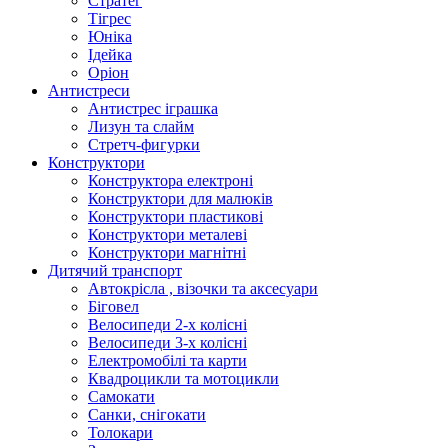
Стратег
Тігрес
Юніка
Ідейка
Оріон
Антистреси
Антистрес іграшка
Лизун та слайм
Стретч-фигурки
Конструктори
Конструктора електроні
Конструктори для малюків
Конструктори пластикові
Конструктори металеві
Конструктори магнітні
Дитячий транспорт
Автокрісла , візочки та аксесуари
Біговел
Велосипеди 2-х колісні
Велосипеди 3-х колісні
Електромобілі та карти
Квадроцикли та мотоцикли
Самокати
Санки, снігокати
Толокари