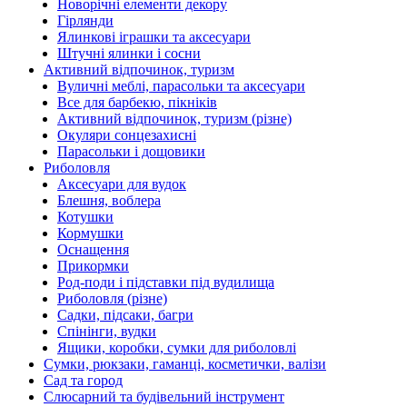
Новорічні елементи декору
Гірлянди
Ялинкові іграшки та аксесуари
Штучні ялинки і сосни
Активний відпочинок, туризм
Вуличні меблі, парасольки та аксесуари
Все для барбекю, пікніків
Активний відпочинок, туризм (різне)
Окуляри сонцезахисні
Парасольки і дощовики
Риболовля
Аксесуари для вудок
Блешня, воблера
Котушки
Кормушки
Оснащення
Прикормки
Род-поди і підставки під вудилища
Риболовля (різне)
Садки, підсаки, багри
Спінінги, вудки
Ящики, коробки, сумки для риболовлі
Сумки, рюкзаки, гаманці, косметички, валізи
Сад та город
Слюсарний та будівельний інструмент