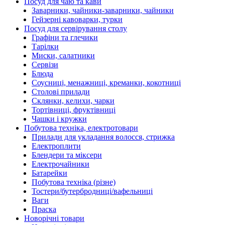
Посуд для чаю та кави
Заварники, чайники-заварники, чайники
Гейзерні кавоварки, турки
Посуд для сервірування столу
Графіни та глечики
Тарілки
Миски, салатники
Сервізи
Блюда
Соусниці, менажниці, креманки, кокотниці
Столові прилади
Склянки, келихи, чарки
Тортівниці, фруктівниці
Чашки і кружки
Побутова техніка, електротовари
Прилади для укладання волосся, стрижка
Електроплити
Блендери та міксери
Електрочайники
Батарейки
Побутова техніка (різне)
Тостери/бутербродниці/вафельниці
Ваги
Праска
Новорічні товари