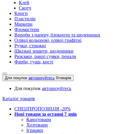
Клей
Скотч
Книги
Пластилін
Маркери
Фломастери
Вироби з паперу, блокноти та щоденники
Олівці кольорові, олівці графітні
Ручки, стрижні
Шкільні зошити, щоденники
Рюкзаки, ранці сумки, пенали
Фарби, гуаш, кисті
Для покупок
авторизуйтесь
0
товарів
Для покупок
авторизуйтесь
Каталог товарів
СПЕЦПРОПОЗИЦІЯ -20%
Нові товари за останнi 7 днiв
Канцтовари
Хозтовари
Іграшки