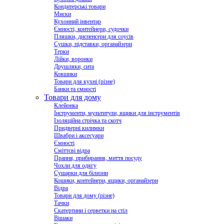
Кондитерські товари
Миски
Кухонний інвентар
Ємності, контейнери, судочки
Пляшки, диспенсери для соусів
Сушки, підставки, органайзери
Терки
Лійки, воронки
Друшляки, сита
Ковшики
Товари для кухні (різне)
Банки та ємності
Товари для дому
Клейонка
Інструменти, мультитули, ящики для інструментів
Ізоляційна стрічка та скотч
Придверні килимки
Швабри і аксесуари
Ємності
Сміттєві відра
Прання, прибирання, миття посуду
Чохли для одягу
Сушарки для білизни
Кошики, контейнери, ящики, органайзери
Відра
Товари для дому (різне)
Тачки
Скатертини і серветки на стіл
Вішаки