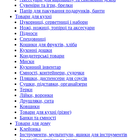
Сувеніри та ігри, брелки
Папір для пакування подарунків, банти
Товари для кухні
Цукорниці, серветниці і набори
Ножі, ножиці, топірці та аксесуари
Підноси
Спецовниці
Кошики для фруктів, хліба
Кухонні дошки
Кондитерські товари
Миски
Кухонний інвентар
Ємності, контейнери, судочки
Пляшки, диспенсери для соусів
Сушки, підставки, органайзери
Терки
Лійки, воронки
Друшляки, сита
Ковшики
Товари для кухні (різне)
Банки та ємності
Товари для дому
Клейонка
Інструменти, мультитули, ящики для інструментів