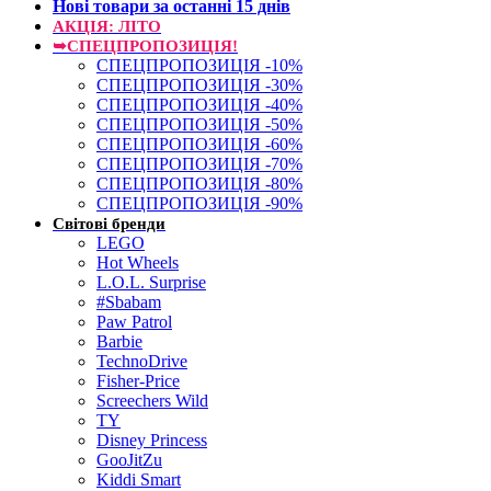
Нові товари за останнi 15 днiв
АКЦІЯ: ЛІТО
➥СПЕЦПРОПОЗИЦІЯ!
СПЕЦПРОПОЗИЦІЯ -10%
СПЕЦПРОПОЗИЦІЯ -30%
СПЕЦПРОПОЗИЦІЯ -40%
СПЕЦПРОПОЗИЦІЯ -50%
СПЕЦПРОПОЗИЦІЯ -60%
СПЕЦПРОПОЗИЦІЯ -70%
СПЕЦПРОПОЗИЦІЯ -80%
СПЕЦПРОПОЗИЦІЯ -90%
Світові бренди
LEGO
Hot Wheels
L.O.L. Surprise
#Sbabam
Paw Patrol
Barbie
TechnoDrive
Fisher-Price
Screechers Wild
TY
Disney Princess
GooJitZu
Kiddi Smart