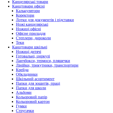
Канцелярські товари
Канцтовари офісні
Калькулятори
Коректори
Лотки для документів і підставки
Ножі канцелярські
Ножиці офісні
Офісне приладдя
Степлери, дироколи
Теки
Канцтовари шкільні
Ножиці дитячі
Готовальні, циркулі
Ланчбокси, термоси, пляшечки
Лінійки, трикутники, транспортири
Крейда
Обкладинки
Шкільний асортимент
Папки для зошитів, праці
Папки для школи
Альбоми
Кольоровий папір
Кольоровий картон
Гумки
Стругачки