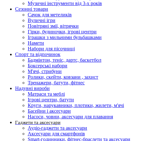
Музичні інструменти від 3-х років
Сезонні товари
Сачок для метеликів
Вуличні ігри
Повітряні змії, вітрячки
Гірки, будиночки, ігрові центри
Іграшки з мильними бульбашками
Намети
Набори для пісочниці
Спорт та відпочинок
Бадмінтон, теніс, дартс, баскетбол
Боксерські набори
М'ячі, стрибуни
Ролики, скейти, ковзани , захист
Тренажери, батути, фітнес
Надувні вироби
Матраси та меблі
Ігрові центри, батути
Круги, нарукавники, плотики, жилети, м'ячі
Басейни і аксесуари
Насоси, човни, аксесуари для плавання
Гаджети та аксесуари
Аудіо-гаджети та аксесуари
Аксесуари для смартфонів
Smart-годинники, фітнес-браслети та аксесуари