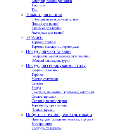
Горщики, вазони для квітів
Текстиль
Тази
Товари для ванної
Зубні щітки та аксесуари до них
Полиці для ванної
Килимки для ванної
Аксесуари для ванної
Термоси
Термоси харчові
Термоси стандартні, термокухлі
Посуд для чаю та кави
Заварники, чайники-заварники, чайники
Гейзерні кавоварки, турки
Посуд для сервірування столу
Графіни та глечики
Тарілки
Миски, салатники
Сервізи
Блюда
Соусниці, менажниці, креманки, кокотниці
Столові прилади
Склянки, келихи, чарки
Тортівниці, фруктівниці
Чашки і кружки
Побутова техніка, електротовари
Прилади для укладання волосся, стрижка
Електроплити
Блендери та міксери