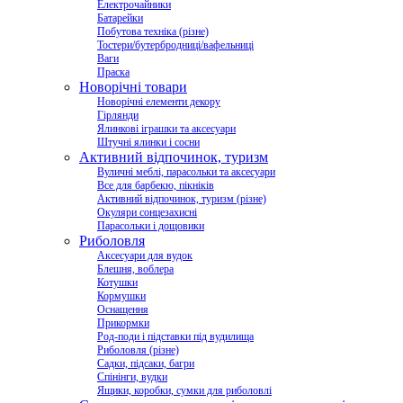
Електрочайники
Батарейки
Побутова техніка (різне)
Тостери/бутербродниці/вафельниці
Ваги
Праска
Новорічні товари
Новорічні елементи декору
Гірлянди
Ялинкові іграшки та аксесуари
Штучні ялинки і сосни
Активний відпочинок, туризм
Вуличні меблі, парасольки та аксесуари
Все для барбекю, пікніків
Активний відпочинок, туризм (різне)
Окуляри сонцезахисні
Парасольки і дощовики
Риболовля
Аксесуари для вудок
Блешня, воблера
Котушки
Кормушки
Оснащення
Прикормки
Род-поди і підставки під вудилища
Риболовля (різне)
Садки, підсаки, багри
Спінінги, вудки
Ящики, коробки, сумки для риболовлі