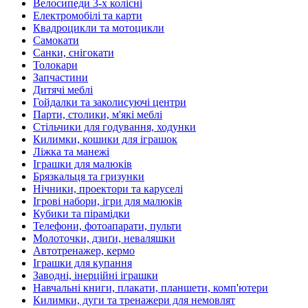
Велосипеди 3-х колісні
Електромобілі та карти
Квадроцикли та мотоцикли
Самокати
Санки, снігокати
Толокари
Запчастини
Дитячі меблі
Гойдалки та заколисуючі центри
Парти, столики, м'які меблі
Стільчики для годування, ходунки
Килимки, кошики для іграшок
Ліжка та манежі
Іграшки для малюків
Брязкальця та гризунки
Нічники, проектори та каруселі
Ігрові набори, ігри для малюків
Кубики та пірамідки
Телефони, фотоапарати, пульти
Молоточки, дзиґи, неваляшки
Автотренажер, кермо
Іграшки для купання
Заводні, інерційні іграшки
Навчальні книги, плакати, планшети, комп'ютери
Килимки, дуги та тренажери для немовлят