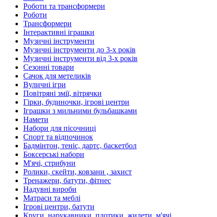
Роботи та трансформери
Роботи
Трансформери
Інтерактивні іграшки
Музичні інструменти
Музичні інструменти до 3-х років
Музичні інструменти від 3-х років
Сезонні товари
Сачок для метеликів
Вуличні ігри
Повітряні змії, вітрячки
Гірки, будиночки, ігрові центри
Іграшки з мильними бульбашками
Намети
Набори для пісочниці
Спорт та відпочинок
Бадмінтон, теніс, дартс, баскетбол
Боксерські набори
М'ячі, стрибуни
Ролики, скейти, ковзани , захист
Тренажери, батути, фітнес
Надувні вироби
Матраси та меблі
Ігрові центри, батути
Круги, нарукавники, плотики, жилети, м'ячі