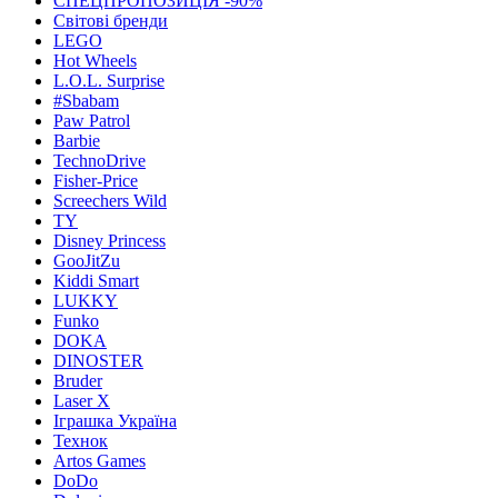
СПЕЦПРОПОЗИЦІЯ -90%
Світові бренди
LEGO
Hot Wheels
L.O.L. Surprise
#Sbabam
Paw Patrol
Barbie
TechnoDrive
Fisher-Price
Screechers Wild
TY
Disney Princess
GooJitZu
Kiddi Smart
LUKKY
Funko
DOKA
DINOSTER
Bruder
Laser X
Іграшка Україна
Технок
Artos Games
DoDo