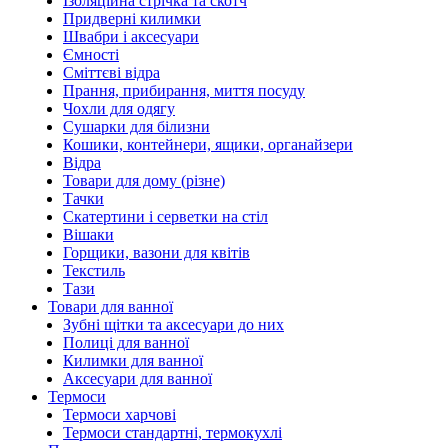
Ізоляційна стрічка та скотч
Придверні килимки
Швабри і аксесуари
Ємності
Сміттєві відра
Прання, прибирання, миття посуду
Чохли для одягу
Сушарки для білизни
Кошики, контейнери, ящики, органайзери
Відра
Товари для дому (різне)
Тачки
Скатертини і серветки на стіл
Вішаки
Горщики, вазони для квітів
Текстиль
Тази
Товари для ванної
Зубні щітки та аксесуари до них
Полиці для ванної
Килимки для ванної
Аксесуари для ванної
Термоси
Термоси харчові
Термоси стандартні, термокухлі