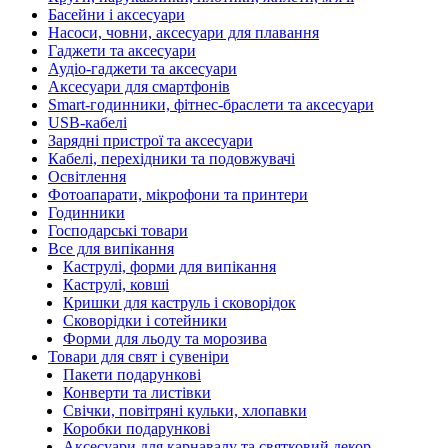
Басейни і аксесуари
Насоси, човни, аксесуари для плавання
Гаджети та аксесуари
Аудіо-гаджети та аксесуари
Аксесуари для смартфонів
Smart-годинники, фітнес-браслети та аксесуари
USB-кабелі
Зарядні пристрої та аксесуари
Кабелі, перехідники та подовжувачі
Освітлення
Фотоапарати, мікрофони та принтери
Годинники
Господарські товари
Все для випікання
Каструлі, форми для випікання
Каструлі, ковші
Кришки для каструль і сковорідок
Сковорідки і сотейники
Форми для льоду та морозива
Товари для свят і сувеніри
Пакети подарункові
Конверти та листівки
Свічки, повітряні кульки, хлопавки
Коробки подарункові
Аксесуари для карнавалу та святковий декор