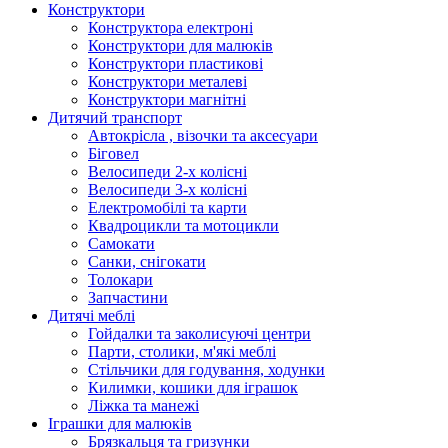
Конструктори
Конструктора електроні
Конструктори для малюків
Конструктори пластикові
Конструктори металеві
Конструктори магнітні
Дитячий транспорт
Автокрісла , візочки та аксесуари
Біговел
Велосипеди 2-х колісні
Велосипеди 3-х колісні
Електромобілі та карти
Квадроцикли та мотоцикли
Самокати
Санки, снігокати
Толокари
Запчастини
Дитячі меблі
Гойдалки та заколисуючі центри
Парти, столики, м'які меблі
Стільчики для годування, ходунки
Килимки, кошики для іграшок
Ліжка та манежі
Іграшки для малюків
Брязкальця та гризунки