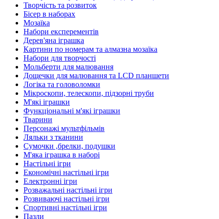
Творчість та розвиток
Бісер в наборах
Мозаїка
Набори експерементів
Дерев'яна іграшка
Картини по номерам та алмазна мозаїка
Набори для творчості
Мольберти для малювання
Дощечки для малювання та LCD планшети
Логіка та головоломки
Мікроскопи, телескопи, підзорні труби
М'які іграшки
Функціональні м'які іграшки
Тварини
Персонажі мультфільмів
Ляльки з тканини
Сумочки ,брелки, подушки
М'яка іграшка в наборі
Настільні ігри
Економічні настільні ігри
Електронні ігри
Розважальні настільні ігри
Розвиваючі настільні ігри
Спортивні настільні ігри
Пазли