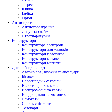
Стратег
Тігрес
Юніка
Ідейка
Оріон
Антистреси
Антистрес іграшка
Лизун та слайм
Стретч-фигурки
Конструктори
Конструктора електроні
Конструктори для малюків
Конструктори пластикові
Конструктори металеві
Конструктори магнітні
Дитячий транспорт
Автокрісла , візочки та аксесуари
Біговел
Велосипеди 2-х колісні
Велосипеди 3-х колісні
Електромобілі та карти
Квадроцикли та мотоцикли
Самокати
Санки, снігокати
Толокари