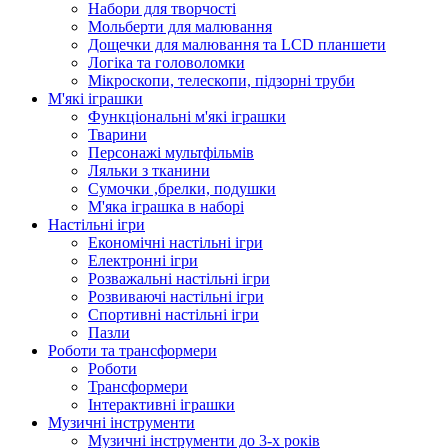
Набори для творчості
Мольберти для малювання
Дощечки для малювання та LCD планшети
Логіка та головоломки
Мікроскопи, телескопи, підзорні труби
М'які іграшки
Функціональні м'які іграшки
Тварини
Персонажі мультфільмів
Ляльки з тканини
Сумочки ,брелки, подушки
М'яка іграшка в наборі
Настільні ігри
Економічні настільні ігри
Електронні ігри
Розважальні настільні ігри
Розвиваючі настільні ігри
Спортивні настільні ігри
Пазли
Роботи та трансформери
Роботи
Трансформери
Інтерактивні іграшки
Музичні інструменти
Музичні інструменти до 3-х років