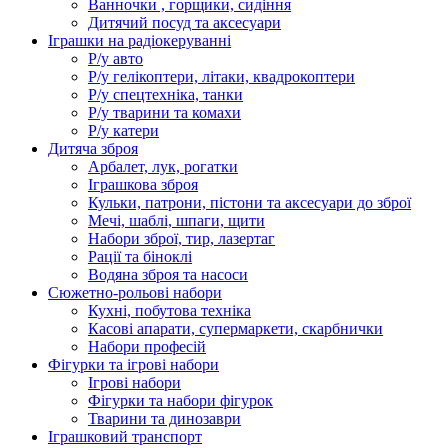
Ванночки , горщики, сидіння
Дитячий посуд та аксесуари
Іграшки на радіокеруванні
Р/у авто
Р/у гелікоптери, літаки, квадрокоптери
Р/у спецтехніка, танки
Р/у тварини та комахи
Р/у катери
Дитяча зброя
Арбалет, лук, рогатки
Іграшкова зброя
Кульки, патрони, пістони та аксесуари до зброї
Мечі, шаблі, шпаги, щити
Набори зброї, тир, лазертаг
Рації та біноклі
Водяна зброя та насоси
Сюжетно-рольові набори
Кухні, побутова техніка
Касові апарати, супермаркети, скарбнички
Набори професій
Фігурки та ігрові набори
Ігрові набори
Фігурки та набори фігурок
Тварини та динозаври
Іграшковий транспорт