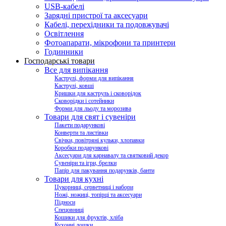
USB-кабелі
Зарядні пристрої та аксесуари
Кабелі, перехідники та подовжувачі
Освітлення
Фотоапарати, мікрофони та принтери
Годинники
Господарські товари
Все для випікання
Каструлі, форми для випікання
Каструлі, ковші
Кришки для каструль і сковорідок
Сковорідки і сотейники
Форми для льоду та морозива
Товари для свят і сувеніри
Пакети подарункові
Конверти та листівки
Свічки, повітряні кульки, хлопавки
Коробки подарункові
Аксесуари для карнавалу та святковий декор
Сувеніри та ігри, брелки
Папір для пакування подарунків, банти
Товари для кухні
Цукорниці, серветниці і набори
Ножі, ножиці, топірці та аксесуари
Підноси
Спецовниці
Кошики для фруктів, хліба
Кухонні дошки