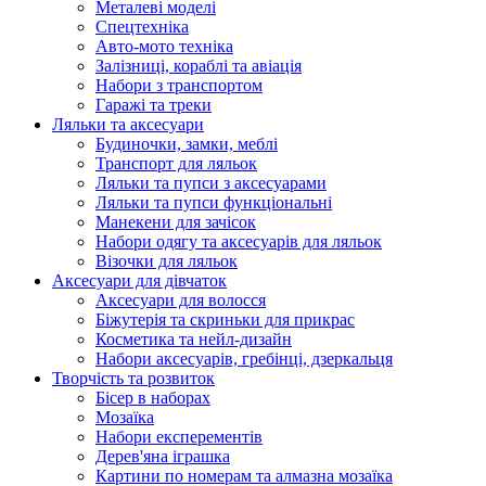
Металеві моделі
Спецтехніка
Авто-мото техніка
Залізниці, кораблі та авіація
Набори з транспортом
Гаражі та треки
Ляльки та аксесуари
Будиночки, замки, меблі
Транспорт для ляльок
Ляльки та пупси з аксесуарами
Ляльки та пупси функціональні
Манекени для зачісок
Набори одягу та аксесуарів для ляльок
Візочки для ляльок
Аксесуари для дівчаток
Аксесуари для волосся
Біжутерія та скриньки для прикрас
Косметика та нейл-дизайн
Набори аксесуарів, гребінці, дзеркальця
Творчість та розвиток
Бісер в наборах
Мозаїка
Набори експерементів
Дерев'яна іграшка
Картини по номерам та алмазна мозаїка