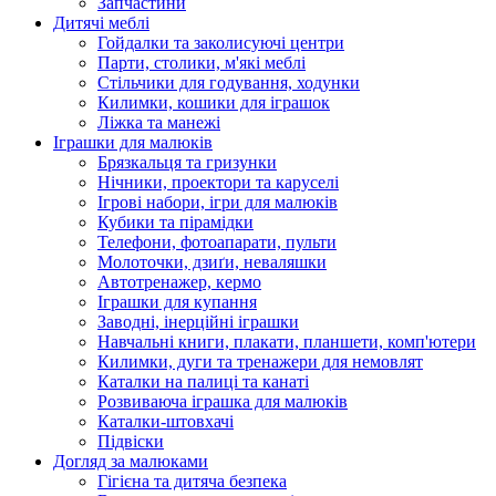
Запчастини
Дитячі меблі
Гойдалки та заколисуючі центри
Парти, столики, м'які меблі
Стільчики для годування, ходунки
Килимки, кошики для іграшок
Ліжка та манежі
Іграшки для малюків
Брязкальця та гризунки
Нічники, проектори та каруселі
Ігрові набори, ігри для малюків
Кубики та пірамідки
Телефони, фотоапарати, пульти
Молоточки, дзиґи, неваляшки
Автотренажер, кермо
Іграшки для купання
Заводні, інерційні іграшки
Навчальні книги, плакати, планшети, комп'ютери
Килимки, дуги та тренажери для немовлят
Каталки на палиці та канаті
Розвиваюча іграшка для малюків
Каталки-штовхачі
Підвіски
Догляд за малюками
Гігієна та дитяча безпека