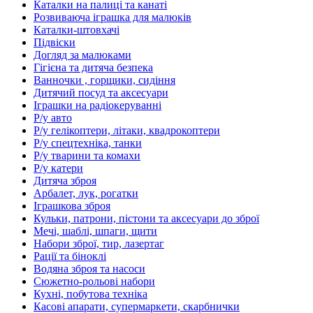
Каталки на палиці та канаті
Розвиваюча іграшка для малюків
Каталки-штовхачі
Підвіски
Догляд за малюками
Гігієна та дитяча безпека
Ванночки , горщики, сидіння
Дитячий посуд та аксесуари
Іграшки на радіокеруванні
Р/у авто
Р/у гелікоптери, літаки, квадрокоптери
Р/у спецтехніка, танки
Р/у тварини та комахи
Р/у катери
Дитяча зброя
Арбалет, лук, рогатки
Іграшкова зброя
Кульки, патрони, пістони та аксесуари до зброї
Мечі, шаблі, шпаги, щити
Набори зброї, тир, лазертаг
Рації та біноклі
Водяна зброя та насоси
Сюжетно-рольові набори
Кухні, побутова техніка
Касові апарати, супермаркети, скарбнички