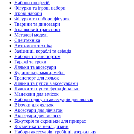
Набори професій
Фігурки та ігрові набори
Ігрові набори
Фігурки та набори фігурок
Тварини та динозаври
Іграшковий транспорт
Металеві моделі
Спецтехніка
Авто-мото техніка
Залізниці, кораблі та авіація
Набори з транспортом
Гаражі та треки
Ляльки та аксесуари
Будиночки, замки, меблі
Транспорт для ляльок
Ляльки та пупси з аксесуарами
Ляльки та пупси функціональні
Манекени для зачісок
Набори одягу та аксесуарів для ляльок
Візочки для ляльок
Аксесуари для дівчаток
Аксесуари для волосся
Біжутерія та скриньки для прикрас
Косметика та нейл-дизайн
Набори аксесуарів, гребінці, дзеркальця