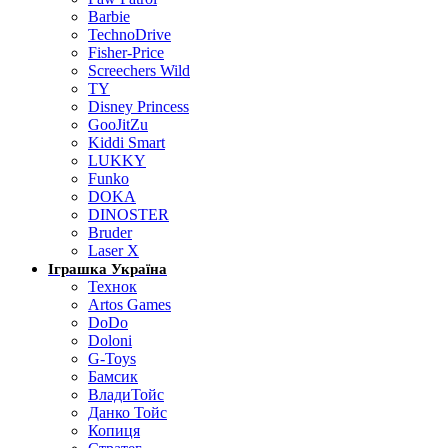
Barbie
TechnoDrive
Fisher-Price
Screechers Wild
TY
Disney Princess
GooJitZu
Kiddi Smart
LUKKY
Funko
DOKA
DINOSTER
Bruder
Laser X
Іграшка Україна
Технок
Artos Games
DoDo
Doloni
G-Toys
Бамсик
ВладиТойс
Данко Тойс
Копиця