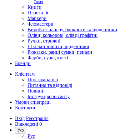
Скотч
Книги
Пластилін
Маркери
Фломастери
Вироби з паперу, блокноти та щоденники
Олівці кольорові, олівці графітні
Ручки, стрижні
Шкільні зошити, щоденники
Рюкзаки, ранці сумки, пенали
Фарби, гуаш, кисті
Бренди
Клієнтам
Про компанію
Питання та відповіді
Новини
Інструкція по сайту
Умови співпраці
Контакти
Вхід
Реєстрація
Відкладені
0
Укр
Рус