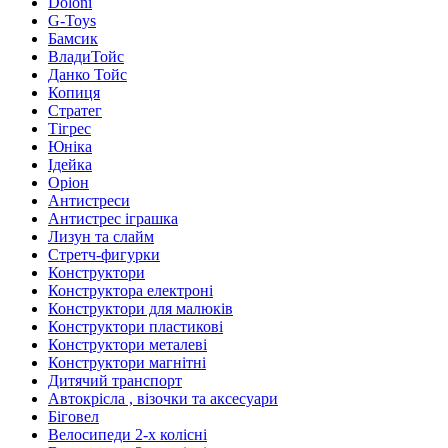
Doloni
G-Toys
Бамсик
ВладиТойс
Данко Тойс
Копиця
Стратег
Тігрес
Юніка
Ідейка
Оріон
Антистреси
Антистрес іграшка
Лизун та слайм
Стретч-фигурки
Конструктори
Конструктора електроні
Конструктори для малюків
Конструктори пластикові
Конструктори металеві
Конструктори магнітні
Дитячий транспорт
Автокрісла , візочки та аксесуари
Біговел
Велосипеди 2-х колісні