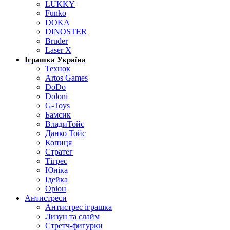
LUKKY
Funko
DOKA
DINOSTER
Bruder
Laser X
Іграшка Україна
Технок
Artos Games
DoDo
Doloni
G-Toys
Бамсик
ВладиТойс
Данко Тойс
Копиця
Стратег
Тігрес
Юніка
Ідейка
Оріон
Антистреси
Антистрес іграшка
Лизун та слайм
Стретч-фигурки