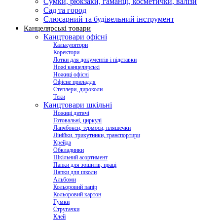
Сумки, рюкзаки, гаманці, косметички, валізи
Сад та город
Слюсарний та будівельний інструмент
Канцелярські товари
Канцтовари офісні
Калькулятори
Коректори
Лотки для документів і підставки
Ножі канцелярські
Ножиці офісні
Офісне приладдя
Степлери, дироколи
Теки
Канцтовари шкільні
Ножиці дитячі
Готовальні, циркулі
Ланчбокси, термоси, пляшечки
Лінійки, трикутники, транспортири
Крейда
Обкладинки
Шкільний асортимент
Папки для зошитів, праці
Папки для школи
Альбоми
Кольоровий папір
Кольоровий картон
Гумки
Стругачки
Клей