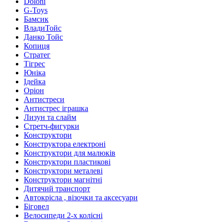
Doloni
G-Toys
Бамсик
ВладиТойс
Данко Тойс
Копиця
Стратег
Тігрес
Юніка
Ідейка
Оріон
Антистреси
Антистрес іграшка
Лизун та слайм
Стретч-фигурки
Конструктори
Конструктора електроні
Конструктори для малюків
Конструктори пластикові
Конструктори металеві
Конструктори магнітні
Дитячий транспорт
Автокрісла , візочки та аксесуари
Біговел
Велосипеди 2-х колісні