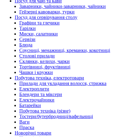
Посуд для чаю та кави
Заварники, чайники-заварники, чайники
Гейзерні кавоварки, турки
Посуд для сервірування столу
Графіни та глечики
Тарілки
Миски, салатники
Сервізи
Блюда
Соусниці, менажниці, креманки, кокотниці
Столові прилади
Склянки, келихи, чарки
Тортівниці, фруктівниці
Чашки і кружки
Побутова техніка, електротовари
Прилади для укладання волосся, стрижка
Електроплити
Блендери та міксери
Електрочайники
Батарейки
Побутова техніка (різне)
Тостери/бутербродниці/вафельниці
Ваги
Праска
Новорічні товари