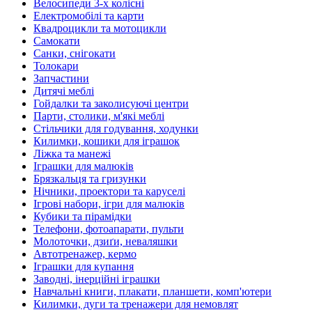
Велосипеди 3-х колісні
Електромобілі та карти
Квадроцикли та мотоцикли
Самокати
Санки, снігокати
Толокари
Запчастини
Дитячі меблі
Гойдалки та заколисуючі центри
Парти, столики, м'які меблі
Стільчики для годування, ходунки
Килимки, кошики для іграшок
Ліжка та манежі
Іграшки для малюків
Брязкальця та гризунки
Нічники, проектори та каруселі
Ігрові набори, ігри для малюків
Кубики та пірамідки
Телефони, фотоапарати, пульти
Молоточки, дзиґи, неваляшки
Автотренажер, кермо
Іграшки для купання
Заводні, інерційні іграшки
Навчальні книги, плакати, планшети, комп'ютери
Килимки, дуги та тренажери для немовлят