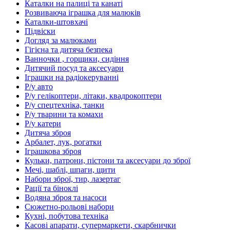
Каталки на палиці та канаті
Розвиваюча іграшка для малюків
Каталки-штовхачі
Підвіски
Догляд за малюками
Гігієна та дитяча безпека
Ванночки , горщики, сидіння
Дитячий посуд та аксесуари
Іграшки на радіокеруванні
Р/у авто
Р/у гелікоптери, літаки, квадрокоптери
Р/у спецтехніка, танки
Р/у тварини та комахи
Р/у катери
Дитяча зброя
Арбалет, лук, рогатки
Іграшкова зброя
Кульки, патрони, пістони та аксесуари до зброї
Мечі, шаблі, шпаги, щити
Набори зброї, тир, лазертаг
Рації та біноклі
Водяна зброя та насоси
Сюжетно-рольові набори
Кухні, побутова техніка
Касові апарати, супермаркети, скарбнички