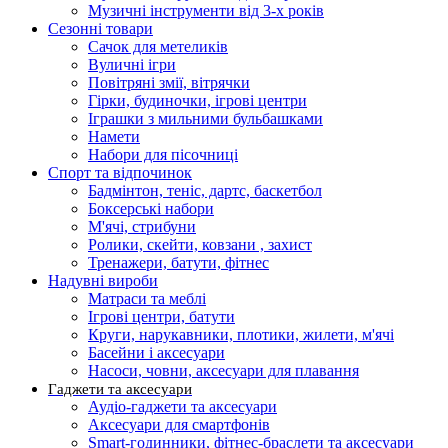
Музичні інструменти від 3-х років
Сезонні товари
Сачок для метеликів
Вуличні ігри
Повітряні змії, вітрячки
Гірки, будиночки, ігрові центри
Іграшки з мильними бульбашками
Намети
Набори для пісочниці
Спорт та відпочинок
Бадмінтон, теніс, дартс, баскетбол
Боксерські набори
М'ячі, стрибуни
Ролики, скейти, ковзани , захист
Тренажери, батути, фітнес
Надувні вироби
Матраси та меблі
Ігрові центри, батути
Круги, нарукавники, плотики, жилети, м'ячі
Басейни і аксесуари
Насоси, човни, аксесуари для плавання
Гаджети та аксесуари
Аудіо-гаджети та аксесуари
Аксесуари для смартфонів
Smart-годинники, фітнес-браслети та аксесуари