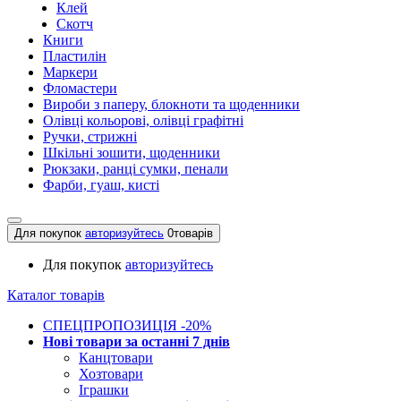
Клей
Скотч
Книги
Пластилін
Маркери
Фломастери
Вироби з паперу, блокноти та щоденники
Олівці кольорові, олівці графітні
Ручки, стрижні
Шкільні зошити, щоденники
Рюкзаки, ранці сумки, пенали
Фарби, гуаш, кисті
Для покупок
авторизуйтесь
0
товарів
Для покупок
авторизуйтесь
Каталог товарів
СПЕЦПРОПОЗИЦІЯ -20%
Нові товари за останнi 7 днiв
Канцтовари
Хозтовари
Іграшки