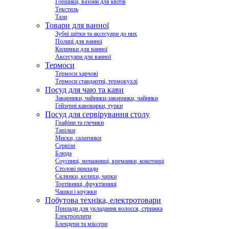
Горщики, вазони для квітів
Текстиль
Тази
Товари для ванної
Зубні щітки та аксесуари до них
Полиці для ванної
Килимки для ванної
Аксесуари для ванної
Термоси
Термоси харчові
Термоси стандартні, термокухлі
Посуд для чаю та кави
Заварники, чайники-заварники, чайники
Гейзерні кавоварки, турки
Посуд для сервірування столу
Графіни та глечики
Тарілки
Миски, салатники
Сервізи
Блюда
Соусниці, менажниці, креманки, кокотниці
Столові прилади
Склянки, келихи, чарки
Тортівниці, фруктівниці
Чашки і кружки
Побутова техніка, електротовари
Прилади для укладання волосся, стрижка
Електроплити
Блендери та міксери