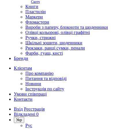
Скотч
Книги
Пластилін
Маркери
Фломастери
Вироби з паперу, блокноти та щоденники
Олівці кольорові, олівці графітні
Ручки, стрижні
Шкільні зошити, щоденники
Рюкзаки, ранці сумки, пенали
Фарби, гуаш, кисті
Бренди
Клієнтам
Про компанію
Питання та відповіді
Новини
Інструкція по сайту
Умови співпраці
Контакти
Вхід
Реєстрація
Відкладені
0
Укр
Рус