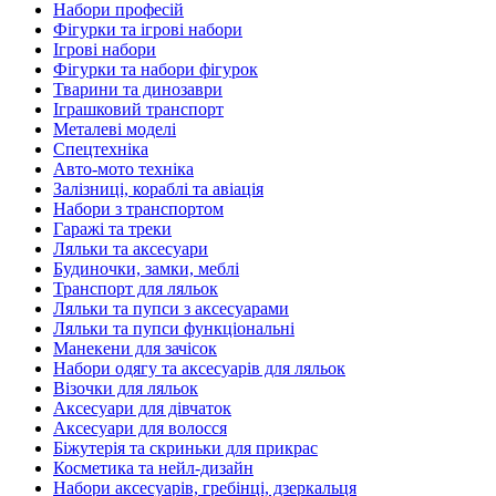
Набори професій
Фігурки та ігрові набори
Ігрові набори
Фігурки та набори фігурок
Тварини та динозаври
Іграшковий транспорт
Металеві моделі
Спецтехніка
Авто-мото техніка
Залізниці, кораблі та авіація
Набори з транспортом
Гаражі та треки
Ляльки та аксесуари
Будиночки, замки, меблі
Транспорт для ляльок
Ляльки та пупси з аксесуарами
Ляльки та пупси функціональні
Манекени для зачісок
Набори одягу та аксесуарів для ляльок
Візочки для ляльок
Аксесуари для дівчаток
Аксесуари для волосся
Біжутерія та скриньки для прикрас
Косметика та нейл-дизайн
Набори аксесуарів, гребінці, дзеркальця