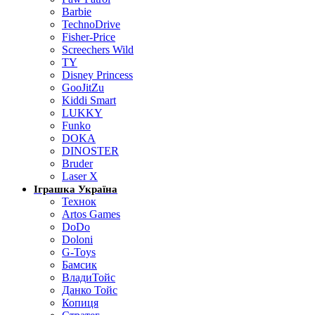
Barbie
TechnoDrive
Fisher-Price
Screechers Wild
TY
Disney Princess
GooJitZu
Kiddi Smart
LUKKY
Funko
DOKA
DINOSTER
Bruder
Laser X
Іграшка Україна
Технок
Artos Games
DoDo
Doloni
G-Toys
Бамсик
ВладиТойс
Данко Тойс
Копиця