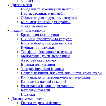
Запчастини
Дитячі меблі
Гойдалки та заколисуючі центри
Парти, столики, м'які меблі
Стільчики для годування, ходунки
Килимки, кошики для іграшок
Ліжка та манежі
Іграшки для малюків
Брязкальця та гризунки
Нічники, проектори та каруселі
Ігрові набори, ігри для малюків
Кубики та пірамідки
Телефони, фотоапарати, пульти
Молоточки, дзиґи, неваляшки
Автотренажер, кермо
Іграшки для купання
Заводні, інерційні іграшки
Навчальні книги, плакати, планшети, комп'ютери
Килимки, дуги та тренажери для немовлят
Каталки на палиці та канаті
Розвиваюча іграшка для малюків
Каталки-штовхачі
Підвіски
Догляд за малюками
Гігієна та дитяча безпека