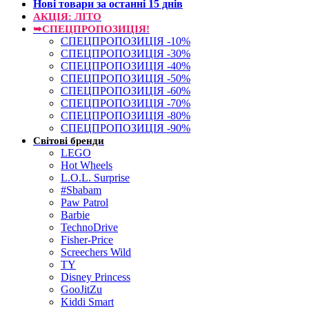
Нові товари за останнi 15 днiв
АКЦІЯ: ЛІТО
➥СПЕЦПРОПОЗИЦІЯ!
СПЕЦПРОПОЗИЦІЯ -10%
СПЕЦПРОПОЗИЦІЯ -30%
СПЕЦПРОПОЗИЦІЯ -40%
СПЕЦПРОПОЗИЦІЯ -50%
СПЕЦПРОПОЗИЦІЯ -60%
СПЕЦПРОПОЗИЦІЯ -70%
СПЕЦПРОПОЗИЦІЯ -80%
СПЕЦПРОПОЗИЦІЯ -90%
Світові бренди
LEGO
Hot Wheels
L.O.L. Surprise
#Sbabam
Paw Patrol
Barbie
TechnoDrive
Fisher-Price
Screechers Wild
TY
Disney Princess
GooJitZu
Kiddi Smart