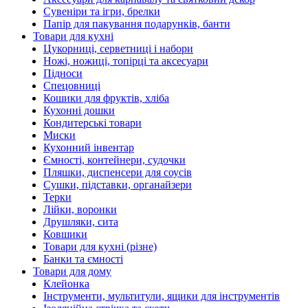
Сувеніри та ігри, брелки
Папір для пакування подарунків, банти
Товари для кухні
Цукорниці, серветниці і набори
Ножі, ножиці, топірці та аксесуари
Підноси
Спецовниці
Кошики для фруктів, хліба
Кухонні дошки
Кондитерські товари
Миски
Кухонний інвентар
Ємності, контейнери, судочки
Пляшки, диспенсери для соусів
Сушки, підставки, органайзери
Терки
Лійки, воронки
Друшляки, сита
Ковшики
Товари для кухні (різне)
Банки та ємності
Товари для дому
Клейонка
Інструменти, мультитули, ящики для інструментів