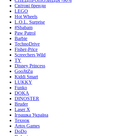
СПЕЦПРОПОЗИЦІЯ -90%
Світові бренди
LEGO
Hot Wheels
L.O.L. Surprise
#Sbabam
Paw Patrol
Barbie
TechnoDrive
Fisher-Price
Screechers Wild
TY
Disney Princess
GooJitZu
Kiddi Smart
LUKKY
Funko
DOKA
DINOSTER
Bruder
Laser X
Іграшка Україна
Технок
Artos Games
DoDo