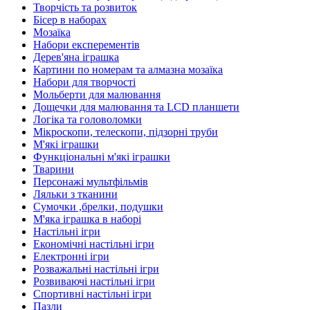
Творчість та розвиток
Бісер в наборах
Мозаїка
Набори експерементів
Дерев'яна іграшка
Картини по номерам та алмазна мозаїка
Набори для творчості
Мольберти для малювання
Дощечки для малювання та LCD планшети
Логіка та головоломки
Мікроскопи, телескопи, підзорні труби
М'які іграшки
Функціональні м'які іграшки
Тварини
Персонажі мультфільмів
Ляльки з тканини
Сумочки ,брелки, подушки
М'яка іграшка в наборі
Настільні ігри
Економічні настільні ігри
Електронні ігри
Розважальні настільні ігри
Розвиваючі настільні ігри
Спортивні настільні ігри
Пазли