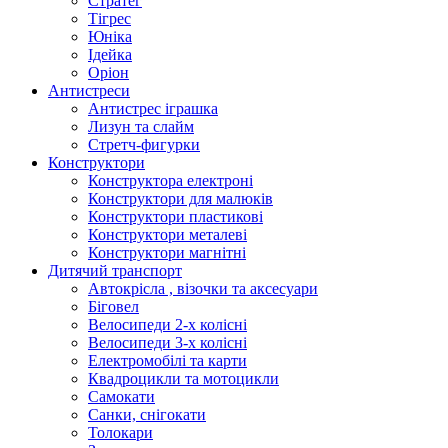
Стратег
Тігрес
Юніка
Ідейка
Оріон
Антистреси
Антистрес іграшка
Лизун та слайм
Стретч-фигурки
Конструктори
Конструктора електроні
Конструктори для малюків
Конструктори пластикові
Конструктори металеві
Конструктори магнітні
Дитячий транспорт
Автокрісла , візочки та аксесуари
Біговел
Велосипеди 2-х колісні
Велосипеди 3-х колісні
Електромобілі та карти
Квадроцикли та мотоцикли
Самокати
Санки, снігокати
Толокари