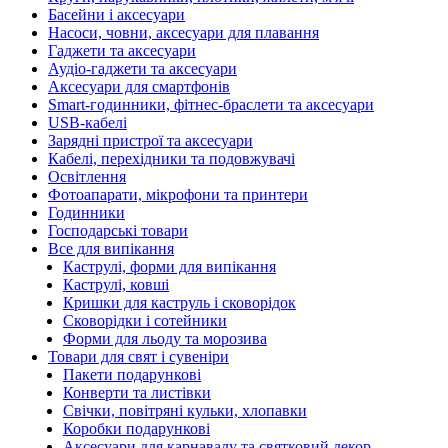
Басейни і аксесуари
Насоси, човни, аксесуари для плавання
Гаджети та аксесуари
Аудіо-гаджети та аксесуари
Аксесуари для смартфонів
Smart-годинники, фітнес-браслети та аксесуари
USB-кабелі
Зарядні пристрої та аксесуари
Кабелі, перехідники та подовжувачі
Освітлення
Фотоапарати, мікрофони та принтери
Годинники
Господарські товари
Все для випікання
Каструлі, форми для випікання
Каструлі, ковші
Кришки для каструль і сковорідок
Сковорідки і сотейники
Форми для льоду та морозива
Товари для свят і сувеніри
Пакети подарункові
Конверти та листівки
Свічки, повітряні кульки, хлопавки
Коробки подарункові
Аксесуари для карнавалу та святковий декор