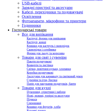
USB-кабелі
Зарядні пристрої та аксесуари
Кабелі, перехідники та подовжувачі
Освітлення
Фотоапарати, мікрофони та принтери
Годинники
Господарські товари
Все для випікання
Каструлі, форми для випікання
Каструлі, ковші
Кришки для каструль і сковорідок
Сковорідки і сотейники
Форми для льоду та морозива
Товари для свят і сувеніри
Пакети подарункові
Конверти та листівки
Свічки, повітряні кульки, хлопавки
Коробки подарункові
Аксесуари для карнавалу та святковий декор
Сувеніри та ігри, брелки
Папір для пакування подарунків, банти
Товари для кухні
Цукорниці, серветниці і набори
Ножі, ножиці, топірці та аксесуари
Підноси
Спецовниці
Кошики для фруктів, хліба
Кухонні дошки