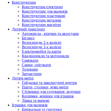
Конструктори
Конструктора електроні
Конструктори для малюків
Конструктори пластикові
Конструктори металеві
Конструктори магнітні
Дитячий транспорт
Автокрісла , візочки та аксесуари
Біговел
Велосипеди 2-х колісні
Велосипеди 3-х колісні
Електромобілі та карти
Квадроцикли та мотоцикли
Самокати
Санки, снігокати
Толокари
Запчастини
Дитячі меблі
Гойдалки та заколисуючі центри
Парти, столики, м'які меблі
Стільчики для годування, ходунки
Килимки, кошики для іграшок
Ліжка та манежі
Іграшки для малюків
Брязкальця та гризунки