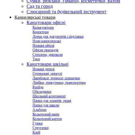
Сумки, рюкзаки, гаманці, косметички, валізи
Сад та город
Слюсарний та будівельний інструмент
Канцелярські товари
Канцтовари офісні
Калькулятори
Коректори
Лотки для документів і підставки
Ножі канцелярські
Ножиці офісні
Офісне приладдя
Степлери, дироколи
Теки
Канцтовари шкільні
Ножиці дитячі
Готовальні, циркулі
Ланчбокси, термоси, пляшечки
Лінійки, трикутники, транспортири
Крейда
Обкладинки
Шкільний асортимент
Папки для зошитів, праці
Папки для школи
Альбоми
Кольоровий папір
Кольоровий картон
Гумки
Стругачки
Клей