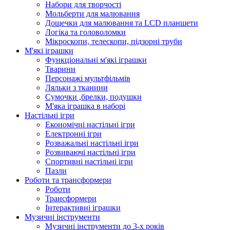
Набори для творчості
Мольберти для малювання
Дощечки для малювання та LCD планшети
Логіка та головоломки
Мікроскопи, телескопи, підзорні труби
М'які іграшки
Функціональні м'які іграшки
Тварини
Персонажі мультфільмів
Ляльки з тканини
Сумочки ,брелки, подушки
М'яка іграшка в наборі
Настільні ігри
Економічні настільні ігри
Електронні ігри
Розважальні настільні ігри
Розвиваючі настільні ігри
Спортивні настільні ігри
Пазли
Роботи та трансформери
Роботи
Трансформери
Інтерактивні іграшки
Музичні інструменти
Музичні інструменти до 3-х років