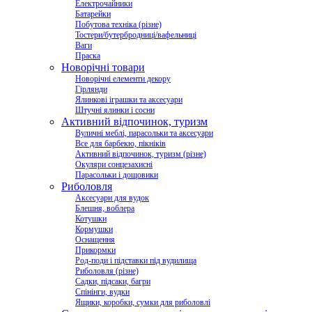
Електрочайники
Батарейки
Побутова техніка (різне)
Тостери/бутербродниці/вафельниці
Ваги
Праска
Новорічні товари
Новорічні елементи декору
Гірлянди
Ялинкові іграшки та аксесуари
Штучні ялинки і сосни
Активний відпочинок, туризм
Вуличні меблі, парасольки та аксесуари
Все для барбекю, пікніків
Активний відпочинок, туризм (різне)
Окуляри сонцезахисні
Парасольки і дощовики
Риболовля
Аксесуари для вудок
Блешня, воблера
Котушки
Кормушки
Оснащення
Прикормки
Род-поди і підставки під вудилища
Риболовля (різне)
Садки, підсаки, багри
Спінінги, вудки
Ящики, коробки, сумки для риболовлі