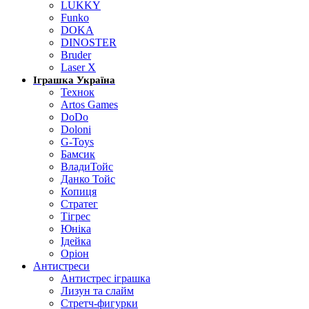
LUKKY
Funko
DOKA
DINOSTER
Bruder
Laser X
Іграшка Україна
Технок
Artos Games
DoDo
Doloni
G-Toys
Бамсик
ВладиТойс
Данко Тойс
Копиця
Стратег
Тігрес
Юніка
Ідейка
Оріон
Антистреси
Антистрес іграшка
Лизун та слайм
Стретч-фигурки