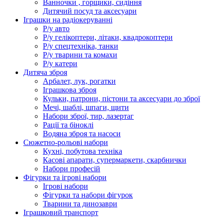
Ванночки , горщики, сидіння
Дитячий посуд та аксесуари
Іграшки на радіокеруванні
Р/у авто
Р/у гелікоптери, літаки, квадрокоптери
Р/у спецтехніка, танки
Р/у тварини та комахи
Р/у катери
Дитяча зброя
Арбалет, лук, рогатки
Іграшкова зброя
Кульки, патрони, пістони та аксесуари до зброї
Мечі, шаблі, шпаги, щити
Набори зброї, тир, лазертаг
Рації та біноклі
Водяна зброя та насоси
Сюжетно-рольові набори
Кухні, побутова техніка
Касові апарати, супермаркети, скарбнички
Набори професій
Фігурки та ігрові набори
Ігрові набори
Фігурки та набори фігурок
Тварини та динозаври
Іграшковий транспорт