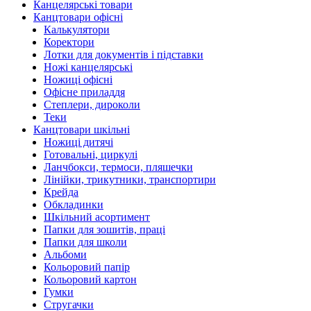
Канцелярські товари
Канцтовари офісні
Калькулятори
Коректори
Лотки для документів і підставки
Ножі канцелярські
Ножиці офісні
Офісне приладдя
Степлери, дироколи
Теки
Канцтовари шкільні
Ножиці дитячі
Готовальні, циркулі
Ланчбокси, термоси, пляшечки
Лінійки, трикутники, транспортири
Крейда
Обкладинки
Шкільний асортимент
Папки для зошитів, праці
Папки для школи
Альбоми
Кольоровий папір
Кольоровий картон
Гумки
Стругачки