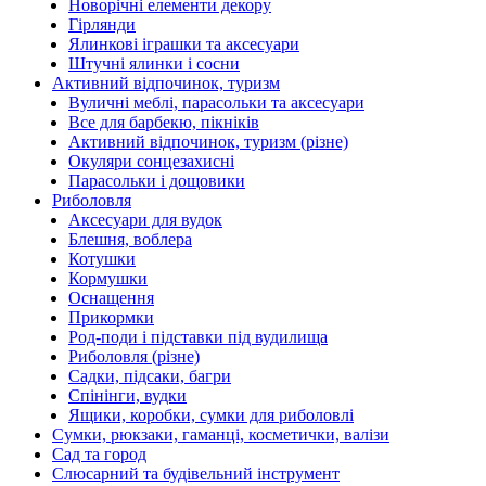
Новорічні елементи декору
Гірлянди
Ялинкові іграшки та аксесуари
Штучні ялинки і сосни
Активний відпочинок, туризм
Вуличні меблі, парасольки та аксесуари
Все для барбекю, пікніків
Активний відпочинок, туризм (різне)
Окуляри сонцезахисні
Парасольки і дощовики
Риболовля
Аксесуари для вудок
Блешня, воблера
Котушки
Кормушки
Оснащення
Прикормки
Род-поди і підставки під вудилища
Риболовля (різне)
Садки, підсаки, багри
Спінінги, вудки
Ящики, коробки, сумки для риболовлі
Сумки, рюкзаки, гаманці, косметички, валізи
Сад та город
Слюсарний та будівельний інструмент