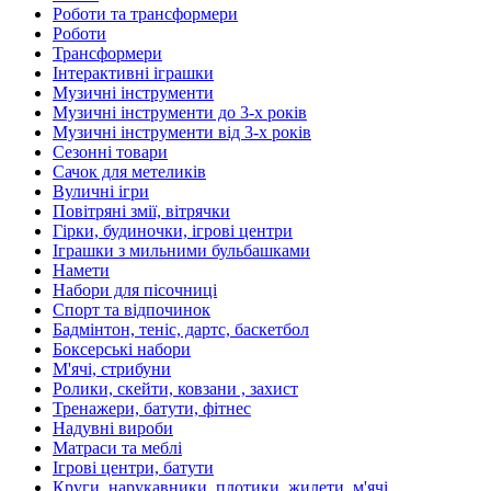
Роботи та трансформери
Роботи
Трансформери
Інтерактивні іграшки
Музичні інструменти
Музичні інструменти до 3-х років
Музичні інструменти від 3-х років
Сезонні товари
Сачок для метеликів
Вуличні ігри
Повітряні змії, вітрячки
Гірки, будиночки, ігрові центри
Іграшки з мильними бульбашками
Намети
Набори для пісочниці
Спорт та відпочинок
Бадмінтон, теніс, дартс, баскетбол
Боксерські набори
М'ячі, стрибуни
Ролики, скейти, ковзани , захист
Тренажери, батути, фітнес
Надувні вироби
Матраси та меблі
Ігрові центри, батути
Круги, нарукавники, плотики, жилети, м'ячі