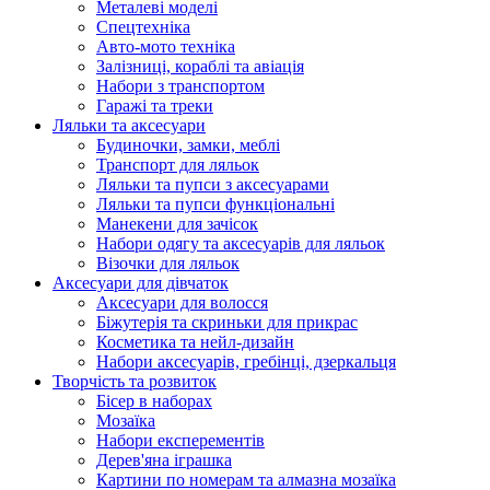
Металеві моделі
Спецтехніка
Авто-мото техніка
Залізниці, кораблі та авіація
Набори з транспортом
Гаражі та треки
Ляльки та аксесуари
Будиночки, замки, меблі
Транспорт для ляльок
Ляльки та пупси з аксесуарами
Ляльки та пупси функціональні
Манекени для зачісок
Набори одягу та аксесуарів для ляльок
Візочки для ляльок
Аксесуари для дівчаток
Аксесуари для волосся
Біжутерія та скриньки для прикрас
Косметика та нейл-дизайн
Набори аксесуарів, гребінці, дзеркальця
Творчість та розвиток
Бісер в наборах
Мозаїка
Набори експерементів
Дерев'яна іграшка
Картини по номерам та алмазна мозаїка