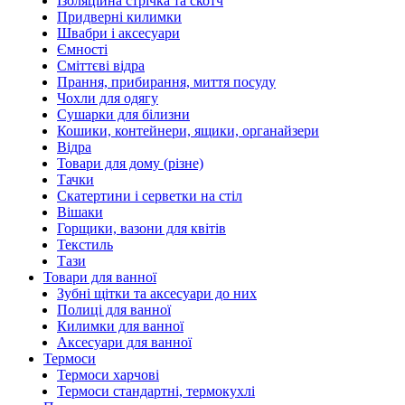
Ізоляційна стрічка та скотч
Придверні килимки
Швабри і аксесуари
Ємності
Сміттєві відра
Прання, прибирання, миття посуду
Чохли для одягу
Сушарки для білизни
Кошики, контейнери, ящики, органайзери
Відра
Товари для дому (різне)
Тачки
Скатертини і серветки на стіл
Вішаки
Горщики, вазони для квітів
Текстиль
Тази
Товари для ванної
Зубні щітки та аксесуари до них
Полиці для ванної
Килимки для ванної
Аксесуари для ванної
Термоси
Термоси харчові
Термоси стандартні, термокухлі