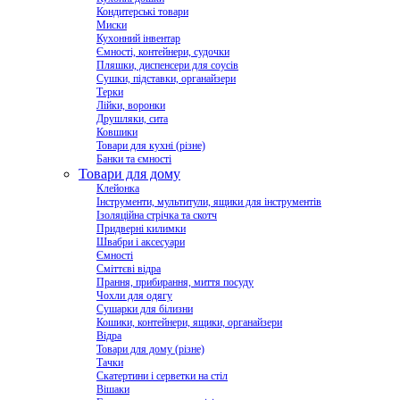
Кондитерські товари
Миски
Кухонний інвентар
Ємності, контейнери, судочки
Пляшки, диспенсери для соусів
Сушки, підставки, органайзери
Терки
Лійки, воронки
Друшляки, сита
Ковшики
Товари для кухні (різне)
Банки та ємності
Товари для дому
Клейонка
Інструменти, мультитули, ящики для інструментів
Ізоляційна стрічка та скотч
Придверні килимки
Швабри і аксесуари
Ємності
Сміттєві відра
Прання, прибирання, миття посуду
Чохли для одягу
Сушарки для білизни
Кошики, контейнери, ящики, органайзери
Відра
Товари для дому (різне)
Тачки
Скатертини і серветки на стіл
Вішаки