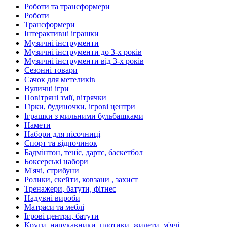
Роботи та трансформери
Роботи
Трансформери
Інтерактивні іграшки
Музичні інструменти
Музичні інструменти до 3-х років
Музичні інструменти від 3-х років
Сезонні товари
Сачок для метеликів
Вуличні ігри
Повітряні змії, вітрячки
Гірки, будиночки, ігрові центри
Іграшки з мильними бульбашками
Намети
Набори для пісочниці
Спорт та відпочинок
Бадмінтон, теніс, дартс, баскетбол
Боксерські набори
М'ячі, стрибуни
Ролики, скейти, ковзани , захист
Тренажери, батути, фітнес
Надувні вироби
Матраси та меблі
Ігрові центри, батути
Круги, нарукавники, плотики, жилети, м'ячі