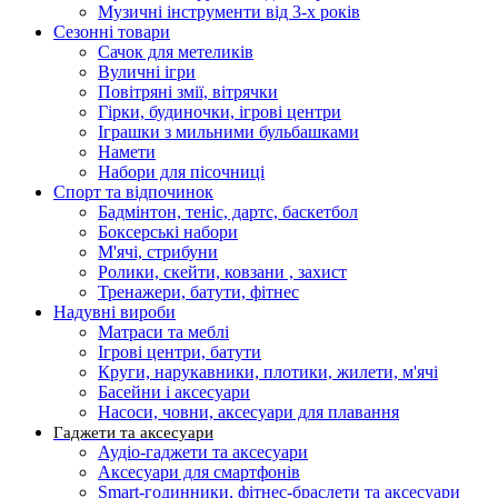
Музичні інструменти від 3-х років
Сезонні товари
Сачок для метеликів
Вуличні ігри
Повітряні змії, вітрячки
Гірки, будиночки, ігрові центри
Іграшки з мильними бульбашками
Намети
Набори для пісочниці
Спорт та відпочинок
Бадмінтон, теніс, дартс, баскетбол
Боксерські набори
М'ячі, стрибуни
Ролики, скейти, ковзани , захист
Тренажери, батути, фітнес
Надувні вироби
Матраси та меблі
Ігрові центри, батути
Круги, нарукавники, плотики, жилети, м'ячі
Басейни і аксесуари
Насоси, човни, аксесуари для плавання
Гаджети та аксесуари
Аудіо-гаджети та аксесуари
Аксесуари для смартфонів
Smart-годинники, фітнес-браслети та аксесуари