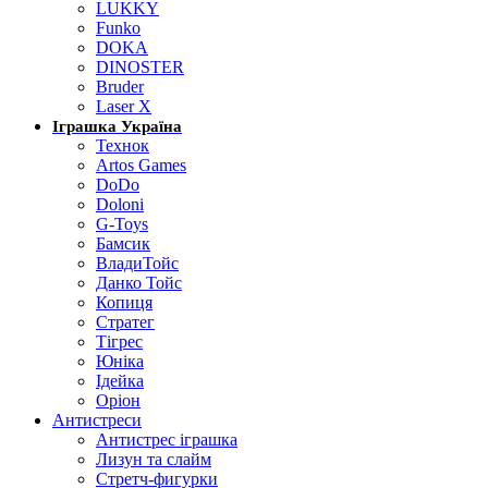
LUKKY
Funko
DOKA
DINOSTER
Bruder
Laser X
Іграшка Україна
Технок
Artos Games
DoDo
Doloni
G-Toys
Бамсик
ВладиТойс
Данко Тойс
Копиця
Стратег
Тігрес
Юніка
Ідейка
Оріон
Антистреси
Антистрес іграшка
Лизун та слайм
Стретч-фигурки