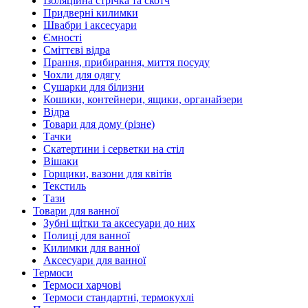
Ізоляційна стрічка та скотч
Придверні килимки
Швабри і аксесуари
Ємності
Сміттєві відра
Прання, прибирання, миття посуду
Чохли для одягу
Сушарки для білизни
Кошики, контейнери, ящики, органайзери
Відра
Товари для дому (різне)
Тачки
Скатертини і серветки на стіл
Вішаки
Горщики, вазони для квітів
Текстиль
Тази
Товари для ванної
Зубні щітки та аксесуари до них
Полиці для ванної
Килимки для ванної
Аксесуари для ванної
Термоси
Термоси харчові
Термоси стандартні, термокухлі