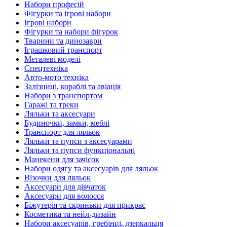
Набори професій
Фігурки та ігрові набори
Ігрові набори
Фігурки та набори фігурок
Тварини та динозаври
Іграшковий транспорт
Металеві моделі
Спецтехніка
Авто-мото техніка
Залізниці, кораблі та авіація
Набори з транспортом
Гаражі та треки
Ляльки та аксесуари
Будиночки, замки, меблі
Транспорт для ляльок
Ляльки та пупси з аксесуарами
Ляльки та пупси функціональні
Манекени для зачісок
Набори одягу та аксесуарів для ляльок
Візочки для ляльок
Аксесуари для дівчаток
Аксесуари для волосся
Біжутерія та скриньки для прикрас
Косметика та нейл-дизайн
Набори аксесуарів, гребінці, дзеркальця