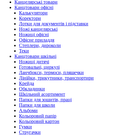
Канцелярські товари
Канцтовари офісні
Калькулятори
Коректори
Лотки для документів і підставки
Ножі канцелярські
Ножиці офісні
Офісне приладдя
Степлери, дироколи
Теки
Канцтовари шкільні
Ножиці дитячі
Готовальні, циркулі
Ланчбокси, термоси, пляшечки
Лінійки, трикутники, транспортири
Крейда
Обкладинки
Шкільний асортимент
Папки для зошитів, праці
Папки для школи
Альбоми
Кольоровий папір
Кольоровий картон
Гумки
Стругачки