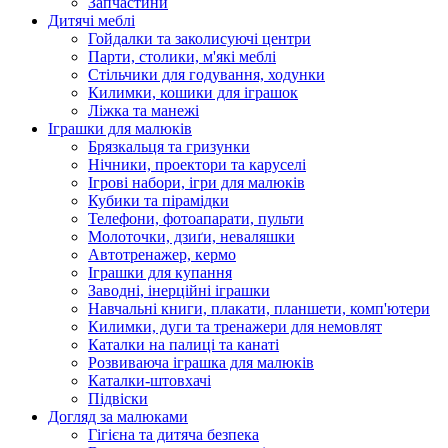
Запчастини
Дитячі меблі
Гойдалки та заколисуючі центри
Парти, столики, м'які меблі
Стільчики для годування, ходунки
Килимки, кошики для іграшок
Ліжка та манежі
Іграшки для малюків
Брязкальця та гризунки
Нічники, проектори та каруселі
Ігрові набори, ігри для малюків
Кубики та пірамідки
Телефони, фотоапарати, пульти
Молоточки, дзиґи, неваляшки
Автотренажер, кермо
Іграшки для купання
Заводні, інерційні іграшки
Навчальні книги, плакати, планшети, комп'ютери
Килимки, дуги та тренажери для немовлят
Каталки на палиці та канаті
Розвиваюча іграшка для малюків
Каталки-штовхачі
Підвіски
Догляд за малюками
Гігієна та дитяча безпека