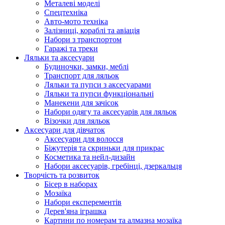
Металеві моделі
Спецтехніка
Авто-мото техніка
Залізниці, кораблі та авіація
Набори з транспортом
Гаражі та треки
Ляльки та аксесуари
Будиночки, замки, меблі
Транспорт для ляльок
Ляльки та пупси з аксесуарами
Ляльки та пупси функціональні
Манекени для зачісок
Набори одягу та аксесуарів для ляльок
Візочки для ляльок
Аксесуари для дівчаток
Аксесуари для волосся
Біжутерія та скриньки для прикрас
Косметика та нейл-дизайн
Набори аксесуарів, гребінці, дзеркальця
Творчість та розвиток
Бісер в наборах
Мозаїка
Набори експерементів
Дерев'яна іграшка
Картини по номерам та алмазна мозаїка