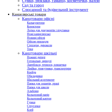
Сумки, рюкзаки, гаманці, косметички, валізи
Сад та город
Слюсарний та будівельний інструмент
Канцелярські товари
Канцтовари офісні
Калькулятори
Коректори
Лотки для документів і підставки
Ножі канцелярські
Ножиці офісні
Офісне приладдя
Степлери, дироколи
Теки
Канцтовари шкільні
Ножиці дитячі
Готовальні, циркулі
Ланчбокси, термоси, пляшечки
Лінійки, трикутники, транспортири
Крейда
Обкладинки
Шкільний асортимент
Папки для зошитів, праці
Папки для школи
Альбоми
Кольоровий папір
Кольоровий картон
Гумки
Стругачки
Клей