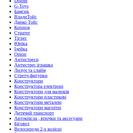
Doloni
G-Toys
Бамсик
ВладиТойс
Данко Тойс
Копиця
Стратег
Тігрес
Юніка
Ідейка
Оріон
Антистреси
Антистрес іграшка
Лизун та слайм
Стретч-фигурки
Конструктори
Конструктора електроні
Конструктори для малюків
Конструктори пластикові
Конструктори металеві
Конструктори магнітні
Дитячий транспорт
Автокрісла , візочки та аксесуари
Біговел
Велосипеди 2-х колісні