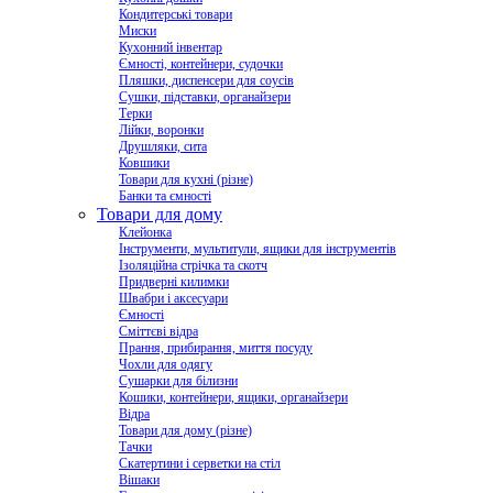
Кондитерські товари
Миски
Кухонний інвентар
Ємності, контейнери, судочки
Пляшки, диспенсери для соусів
Сушки, підставки, органайзери
Терки
Лійки, воронки
Друшляки, сита
Ковшики
Товари для кухні (різне)
Банки та ємності
Товари для дому
Клейонка
Інструменти, мультитули, ящики для інструментів
Ізоляційна стрічка та скотч
Придверні килимки
Швабри і аксесуари
Ємності
Сміттєві відра
Прання, прибирання, миття посуду
Чохли для одягу
Сушарки для білизни
Кошики, контейнери, ящики, органайзери
Відра
Товари для дому (різне)
Тачки
Скатертини і серветки на стіл
Вішаки