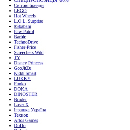
СПЕЦПРОПОЗИЦІЯ -90%
Світові бренди
LEGO
Hot Wheels
L.O.L. Surprise
#Sbabam
Paw Patrol
Barbie
TechnoDrive
Fisher-Price
Screechers Wild
TY
Disney Princess
GooJitZu
Kiddi Smart
LUKKY
Funko
DOKA
DINOSTER
Bruder
Laser X
Іграшка Україна
Технок
Artos Games
DoDo