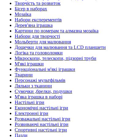
Творчість та розвиток
Бісер в наборах
Мозаїка
Набори експерементів
Дерев'яна іграшка
Картини по номерам та алмазна мозаїка
Набори для творчості
Мольберти для малювання
Дощечки для малювання та LCD планшети
Логіка та головоломки
Мікроскопи, телескопи, підзорні труби
М'які іграшки
Функціональні м'які іграшки
Тварини
Персонажі мультфільмів
Ляльки з тканини
Сумочки ,брелки, подушки
М'яка іграшка в наборі
Настільні ігри
Економічні настільні ігри
Електронні ігри
Розважальні настільні ігри
Розвиваючі настільні ігри
Спортивні настільні ігри
Пазли