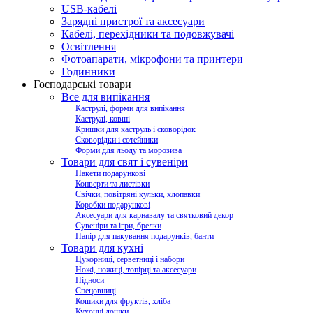
USB-кабелі
Зарядні пристрої та аксесуари
Кабелі, перехідники та подовжувачі
Освітлення
Фотоапарати, мікрофони та принтери
Годинники
Господарські товари
Все для випікання
Каструлі, форми для випікання
Каструлі, ковші
Кришки для каструль і сковорідок
Сковорідки і сотейники
Форми для льоду та морозива
Товари для свят і сувеніри
Пакети подарункові
Конверти та листівки
Свічки, повітряні кульки, хлопавки
Коробки подарункові
Аксесуари для карнавалу та святковий декор
Сувеніри та ігри, брелки
Папір для пакування подарунків, банти
Товари для кухні
Цукорниці, серветниці і набори
Ножі, ножиці, топірці та аксесуари
Підноси
Спецовниці
Кошики для фруктів, хліба
Кухонні дошки