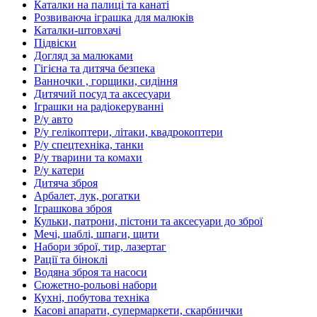
Каталки на палиці та канаті
Розвиваюча іграшка для малюків
Каталки-штовхачі
Підвіски
Догляд за малюками
Гігієна та дитяча безпека
Ванночки , горщики, сидіння
Дитячий посуд та аксесуари
Іграшки на радіокеруванні
Р/у авто
Р/у гелікоптери, літаки, квадрокоптери
Р/у спецтехніка, танки
Р/у тварини та комахи
Р/у катери
Дитяча зброя
Арбалет, лук, рогатки
Іграшкова зброя
Кульки, патрони, пістони та аксесуари до зброї
Мечі, шаблі, шпаги, щити
Набори зброї, тир, лазертаг
Рації та біноклі
Водяна зброя та насоси
Сюжетно-рольові набори
Кухні, побутова техніка
Касові апарати, супермаркети, скарбнички