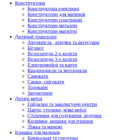
Конструктори
Конструктора електроні
Конструктори для малюків
Конструктори пластикові
Конструктори металеві
Конструктори магнітні
Дитячий транспорт
Автокрісла , візочки та аксесуари
Біговел
Велосипеди 2-х колісні
Велосипеди 3-х колісні
Електромобілі та карти
Квадроцикли та мотоцикли
Самокати
Санки, снігокати
Толокари
Запчастини
Дитячі меблі
Гойдалки та заколисуючі центри
Парти, столики, м'які меблі
Стільчики для годування, ходунки
Килимки, кошики для іграшок
Ліжка та манежі
Іграшки для малюків
Брязкальця та гризунки