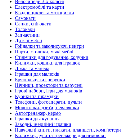
Велосипеди 3-х колісні
Електромобілі та карти
Квадроцикли та мотоцикли
Самокати
Санки, снігокати
Толокари
Запчастини
Дитячі меблі
Гойдалки та заколисуючі центри
Парти, столики, м'які меблі
Стільчики для годування, ходунки
Килимки, кошики для іграшок
Ліжка та манежі
Іграшки для малюків
Брязкальця та гризунки
Нічники, проектори та каруселі
Ігрові набори, ігри для малюків
Кубики та пірамідки
Телефони, фотоапарати, пульти
Молоточки, дзиґи, неваляшки
Автотренажер, кермо
Іграшки для купання
Заводні, інерційні іграшки
Навчальні книги, плакати, планшети, комп'ютери
Килимки, дуги та тренажери для немовлят