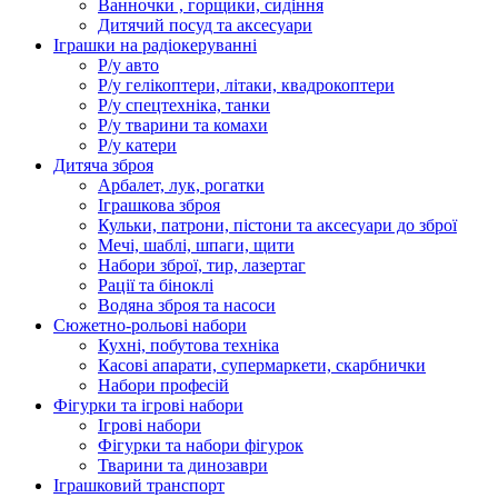
Ванночки , горщики, сидіння
Дитячий посуд та аксесуари
Іграшки на радіокеруванні
Р/у авто
Р/у гелікоптери, літаки, квадрокоптери
Р/у спецтехніка, танки
Р/у тварини та комахи
Р/у катери
Дитяча зброя
Арбалет, лук, рогатки
Іграшкова зброя
Кульки, патрони, пістони та аксесуари до зброї
Мечі, шаблі, шпаги, щити
Набори зброї, тир, лазертаг
Рації та біноклі
Водяна зброя та насоси
Сюжетно-рольові набори
Кухні, побутова техніка
Касові апарати, супермаркети, скарбнички
Набори професій
Фігурки та ігрові набори
Ігрові набори
Фігурки та набори фігурок
Тварини та динозаври
Іграшковий транспорт