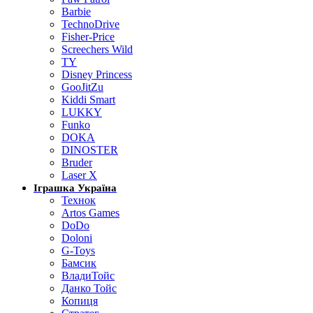
Barbie
TechnoDrive
Fisher-Price
Screechers Wild
TY
Disney Princess
GooJitZu
Kiddi Smart
LUKKY
Funko
DOKA
DINOSTER
Bruder
Laser X
Іграшка Україна
Технок
Artos Games
DoDo
Doloni
G-Toys
Бамсик
ВладиТойс
Данко Тойс
Копиця