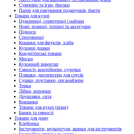
Сувеніри та ігри, брелки
Папір для пакування подарунків, банти
Товари для кухні
Цукорниці, серветниці і набори
Ножі, ножиці, топірці та аксесуари
Підноси
Спецовниці
Кошики для фруктів, хліба
Кухонні дошки
Кондитерські товари
Миски
Кухонний інвентар
Ємності, контейнери, судочки
Пляшки, диспенсери для соусів
Сушки, підставки, органайзери
Терки
Лійки, воронки
Друшляки, сита
Ковшики
Товари для кухні (різне)
Банки та ємності
Товари для дому
Клейонка
Інструменти, мультитули, ящики для інструментів