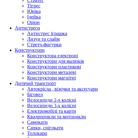
Стратег
Тігрес
Юніка
Ідейка
Оріон
Антистреси
Антистрес іграшка
Лизун та слайм
Стретч-фигурки
Конструктори
Конструктора електроні
Конструктори для малюків
Конструктори пластикові
Конструктори металеві
Конструктори магнітні
Дитячий транспорт
Автокрісла , візочки та аксесуари
Біговел
Велосипеди 2-х колісні
Велосипеди 3-х колісні
Електромобілі та карти
Квадроцикли та мотоцикли
Самокати
Санки, снігокати
Толокари