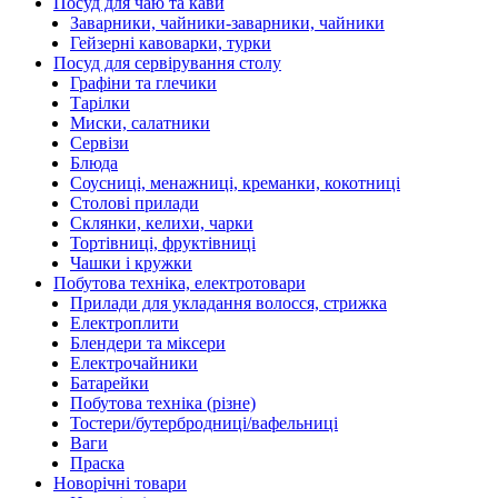
Посуд для чаю та кави
Заварники, чайники-заварники, чайники
Гейзерні кавоварки, турки
Посуд для сервірування столу
Графіни та глечики
Тарілки
Миски, салатники
Сервізи
Блюда
Соусниці, менажниці, креманки, кокотниці
Столові прилади
Склянки, келихи, чарки
Тортівниці, фруктівниці
Чашки і кружки
Побутова техніка, електротовари
Прилади для укладання волосся, стрижка
Електроплити
Блендери та міксери
Електрочайники
Батарейки
Побутова техніка (різне)
Тостери/бутербродниці/вафельниці
Ваги
Праска
Новорічні товари