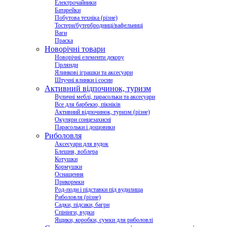
Електрочайники
Батарейки
Побутова техніка (різне)
Тостери/бутербродниці/вафельниці
Ваги
Праска
Новорічні товари
Новорічні елементи декору
Гірлянди
Ялинкові іграшки та аксесуари
Штучні ялинки і сосни
Активний відпочинок, туризм
Вуличні меблі, парасольки та аксесуари
Все для барбекю, пікніків
Активний відпочинок, туризм (різне)
Окуляри сонцезахисні
Парасольки і дощовики
Риболовля
Аксесуари для вудок
Блешня, воблера
Котушки
Кормушки
Оснащення
Прикормки
Род-поди і підставки під вудилища
Риболовля (різне)
Садки, підсаки, багри
Спінінги, вудки
Ящики, коробки, сумки для риболовлі