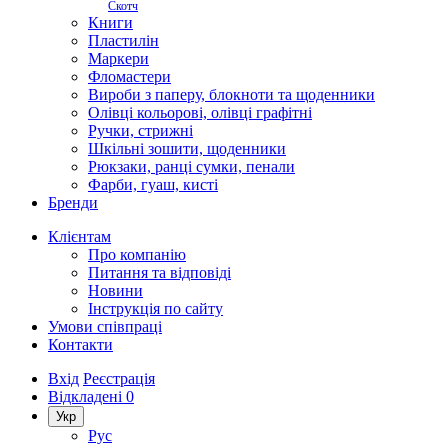
Скотч
Книги
Пластилін
Маркери
Фломастери
Вироби з паперу, блокноти та щоденники
Олівці кольорові, олівці графітні
Ручки, стрижні
Шкільні зошити, щоденники
Рюкзаки, ранці сумки, пенали
Фарби, гуаш, кисті
Бренди
Клієнтам
Про компанію
Питання та відповіді
Новини
Інструкція по сайту
Умови співпраці
Контакти
Вхід
Реєстрація
Відкладені
0
Укр
Рус