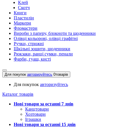
Клей
Скотч
Книги
Пластилін
Маркери
Фломастери
Вироби з паперу, блокноти та щоденники
Олівці кольорові, олівці графітні
Ручки, стрижні
Шкільні зошити, щоденники
Рюкзаки, ранці сумки, пенали
Фарби, гуаш, кисті
Для покупок
авторизуйтесь
0
товарів
Для покупок
авторизуйтесь
Каталог товарів
Нові товари за останнi 7 днiв
Канцтовари
Хозтовари
Іграшки
Нові товари за останнi 15 днiв