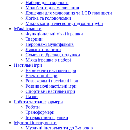
Набори для творчості
Мольберти для малювання
Дощечки для малювання та LCD планшети
Логіка та головоломки
Мікроскопи, телескопи, підзорні труби
М'які іграшки
Функціональні м'які іграшки
Тварини
Персонажі мультфільмів
Ляльки з тканини
Сумочки ,брелки, подушки
М'яка іграшка в наборі
Настільні ігри
Економічні настільні ігри
Електронні ігри
Розважальні настільні ігри
Розвиваючі настільні ігри
Спортивні настільні ігри
Пазли
Роботи та трансформери
Роботи
Трансформери
Інтерактивні іграшки
Музичні інструменти
Музичні інструменти до 3-х років