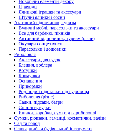
Новорічні елементи декору
Гірлянди
Ялинкові іграшки та аксесуари
Штучні ялинки і сосни
Активний відпочинок, туризм
Вуличні меблі, парасольки та аксесуари
Все для барбекю, пікніків
Активний відпочинок, туризм (різне)
Окуляри сонцезахисні
Парасольки і дощовики
Риболовля
Аксесуари для вудок
Блешня, воблера
Котушки
Кормушки
Оснащення
Прикормки
Род-поди і підставки під вудилища
Риболовля (різне)
Садки, підсаки, багри
Спінінги, вудки
Ящики, коробки, сумки для риболовлі
Сумки, рюкзаки, гаманці, косметички, валізи
Сад та город
Слюсарний та будівельний інструмент