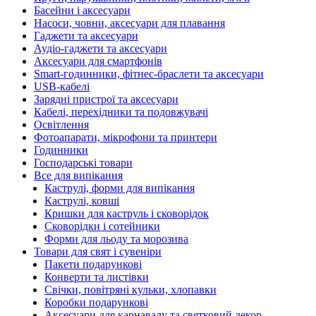
Басейни і аксесуари
Насоси, човни, аксесуари для плавання
Гаджети та аксесуари
Аудіо-гаджети та аксесуари
Аксесуари для смартфонів
Smart-годинники, фітнес-браслети та аксесуари
USB-кабелі
Зарядні пристрої та аксесуари
Кабелі, перехідники та подовжувачі
Освітлення
Фотоапарати, мікрофони та принтери
Годинники
Господарські товари
Все для випікання
Каструлі, форми для випікання
Каструлі, ковші
Кришки для каструль і сковорідок
Сковорідки і сотейники
Форми для льоду та морозива
Товари для свят і сувеніри
Пакети подарункові
Конверти та листівки
Свічки, повітряні кульки, хлопавки
Коробки подарункові
Аксесуари для карнавалу та святковий декор