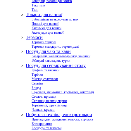
Горщики, вазони для квітів
Текстиль
Тази
Товари для ванної
Зубні щітки та аксесуари до них
Полиці для ванної
Килимки для ванної
Аксесуари для ванної
Термоси
Термоси харчові
Термоси стандартні, термокухлі
Посуд для чаю та кави
Заварники, чайники-заварники, чайники
Гейзерні кавоварки, турки
Посуд для сервірування столу
Графіни та глечики
Тарілки
Миски, салатники
Сервізи
Блюда
Соусниці, менажниці, креманки, кокотниці
Столові прилади
Склянки, келихи, чарки
Тортівниці, фруктівниці
Чашки і кружки
Побутова техніка, електротовари
Прилади для укладання волосся, стрижка
Електроплити
Блендери та міксери