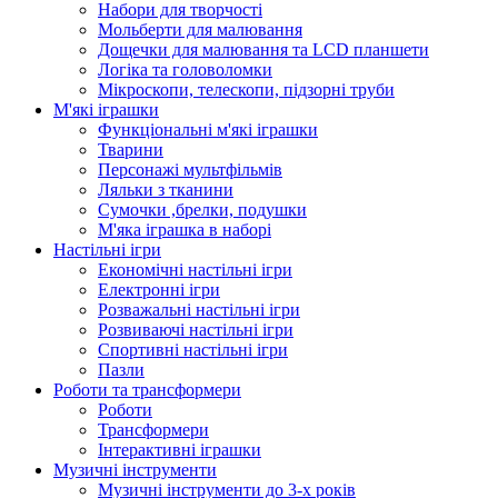
Набори для творчості
Мольберти для малювання
Дощечки для малювання та LCD планшети
Логіка та головоломки
Мікроскопи, телескопи, підзорні труби
М'які іграшки
Функціональні м'які іграшки
Тварини
Персонажі мультфільмів
Ляльки з тканини
Сумочки ,брелки, подушки
М'яка іграшка в наборі
Настільні ігри
Економічні настільні ігри
Електронні ігри
Розважальні настільні ігри
Розвиваючі настільні ігри
Спортивні настільні ігри
Пазли
Роботи та трансформери
Роботи
Трансформери
Інтерактивні іграшки
Музичні інструменти
Музичні інструменти до 3-х років