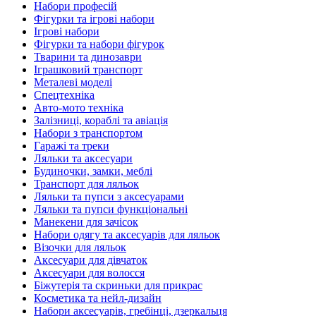
Набори професій
Фігурки та ігрові набори
Ігрові набори
Фігурки та набори фігурок
Тварини та динозаври
Іграшковий транспорт
Металеві моделі
Спецтехніка
Авто-мото техніка
Залізниці, кораблі та авіація
Набори з транспортом
Гаражі та треки
Ляльки та аксесуари
Будиночки, замки, меблі
Транспорт для ляльок
Ляльки та пупси з аксесуарами
Ляльки та пупси функціональні
Манекени для зачісок
Набори одягу та аксесуарів для ляльок
Візочки для ляльок
Аксесуари для дівчаток
Аксесуари для волосся
Біжутерія та скриньки для прикрас
Косметика та нейл-дизайн
Набори аксесуарів, гребінці, дзеркальця