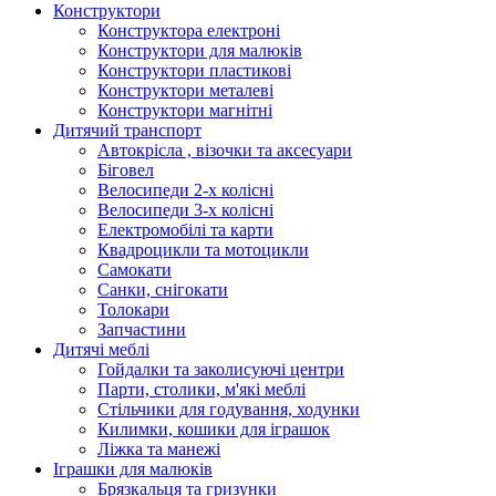
Конструктори
Конструктора електроні
Конструктори для малюків
Конструктори пластикові
Конструктори металеві
Конструктори магнітні
Дитячий транспорт
Автокрісла , візочки та аксесуари
Біговел
Велосипеди 2-х колісні
Велосипеди 3-х колісні
Електромобілі та карти
Квадроцикли та мотоцикли
Самокати
Санки, снігокати
Толокари
Запчастини
Дитячі меблі
Гойдалки та заколисуючі центри
Парти, столики, м'які меблі
Стільчики для годування, ходунки
Килимки, кошики для іграшок
Ліжка та манежі
Іграшки для малюків
Брязкальця та гризунки