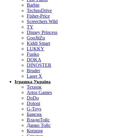
Barbie
TechnoDrive
Fisher-Price
Screechers Wild
TY
Disney Princess
GooJitZu
Kiddi Smart
LUKKY
Funko
DOKA
DINOSTER
Bruder
Laser X
Іграшка Україна
Технок
Artos Games
DoDo
Doloni
G-Toys
Бамсик
ВладиТойс
Данко Тойс
Копиця