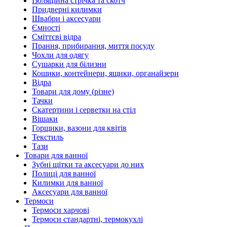
Ізоляційна стрічка та скотч
Придверні килимки
Швабри і аксесуари
Ємності
Сміттєві відра
Прання, прибирання, миття посуду
Чохли для одягу
Сушарки для білизни
Кошики, контейнери, ящики, органайзери
Відра
Товари для дому (різне)
Тачки
Скатертини і серветки на стіл
Вішаки
Горщики, вазони для квітів
Текстиль
Тази
Товари для ванної
Зубні щітки та аксесуари до них
Полиці для ванної
Килимки для ванної
Аксесуари для ванної
Термоси
Термоси харчові
Термоси стандартні, термокухлі