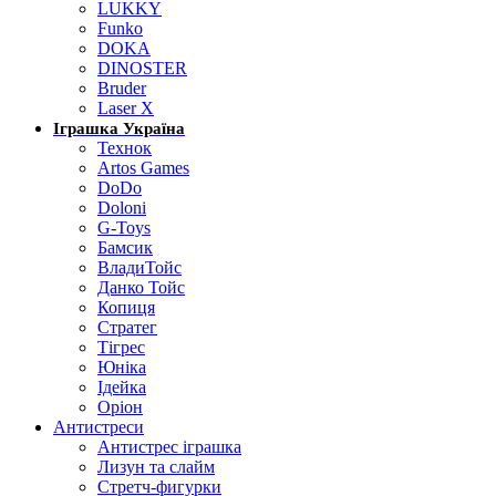
LUKKY
Funko
DOKA
DINOSTER
Bruder
Laser X
Іграшка Україна
Технок
Artos Games
DoDo
Doloni
G-Toys
Бамсик
ВладиТойс
Данко Тойс
Копиця
Стратег
Тігрес
Юніка
Ідейка
Оріон
Антистреси
Антистрес іграшка
Лизун та слайм
Стретч-фигурки