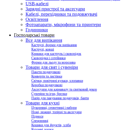
USB-кабелі
Зарядні пристрої та аксесуари
Кабелі, перехідники та подовжувачі
Освітлення
Фотоапарати, мікрофони та принтери
Годинники
Господарські товари
Все для випікання
Каструлі, форми для випікання
Каструлі, ковші
Кришки для каструль і сковорідок
Сковорідки і сотейники
Форми для льоду та морозива
Товари для свят і сувеніри
Пакети подарункові
Конверти та листівки
Свічки, повітряні кульки, хлопавки
Коробки подарункові
Аксесуари для карнавалу та святковий декор
Сувеніри та ігри, брелки
Папір для пакування подарунків, банти
Товари для кухні
Цукорниці, серветниці і набори
Ножі, ножиці, топірці та аксесуари
Підноси
Спецовниці
Кошики для фруктів, хліба
Кухонні дошки