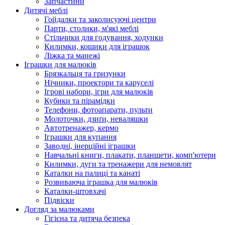
Запчастини
Дитячі меблі
Гойдалки та заколисуючі центри
Парти, столики, м'які меблі
Стільчики для годування, ходунки
Килимки, кошики для іграшок
Ліжка та манежі
Іграшки для малюків
Брязкальця та гризунки
Нічники, проектори та каруселі
Ігрові набори, ігри для малюків
Кубики та пірамідки
Телефони, фотоапарати, пульти
Молоточки, дзиґи, неваляшки
Автотренажер, кермо
Іграшки для купання
Заводні, інерційні іграшки
Навчальні книги, плакати, планшети, комп'ютери
Килимки, дуги та тренажери для немовлят
Каталки на палиці та канаті
Розвиваюча іграшка для малюків
Каталки-штовхачі
Підвіски
Догляд за малюками
Гігієна та дитяча безпека