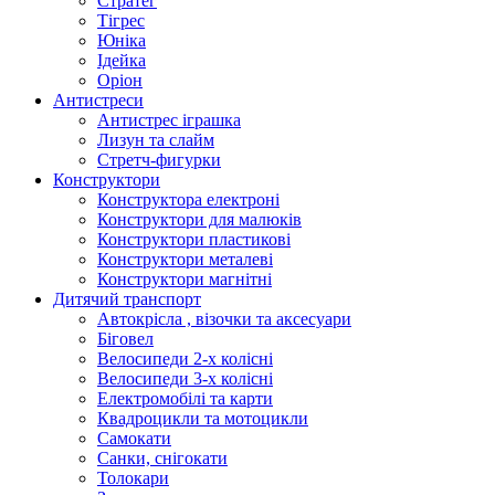
Стратег
Тігрес
Юніка
Ідейка
Оріон
Антистреси
Антистрес іграшка
Лизун та слайм
Стретч-фигурки
Конструктори
Конструктора електроні
Конструктори для малюків
Конструктори пластикові
Конструктори металеві
Конструктори магнітні
Дитячий транспорт
Автокрісла , візочки та аксесуари
Біговел
Велосипеди 2-х колісні
Велосипеди 3-х колісні
Електромобілі та карти
Квадроцикли та мотоцикли
Самокати
Санки, снігокати
Толокари