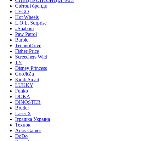
СПЕЦПРОПОЗИЦІЯ -90%
Світові бренди
LEGO
Hot Wheels
L.O.L. Surprise
#Sbabam
Paw Patrol
Barbie
TechnoDrive
Fisher-Price
Screechers Wild
TY
Disney Princess
GooJitZu
Kiddi Smart
LUKKY
Funko
DOKA
DINOSTER
Bruder
Laser X
Іграшка Україна
Технок
Artos Games
DoDo