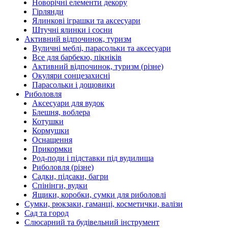
Новорічні елементи декору
Гірлянди
Ялинкові іграшки та аксесуари
Штучні ялинки і сосни
Активний відпочинок, туризм
Вуличні меблі, парасольки та аксесуари
Все для барбекю, пікніків
Активний відпочинок, туризм (різне)
Окуляри сонцезахисні
Парасольки і дощовики
Риболовля
Аксесуари для вудок
Блешня, воблера
Котушки
Кормушки
Оснащення
Прикормки
Род-поди і підставки під вудилища
Риболовля (різне)
Садки, підсаки, багри
Спінінги, вудки
Ящики, коробки, сумки для риболовлі
Сумки, рюкзаки, гаманці, косметички, валізи
Сад та город
Слюсарний та будівельний інструмент