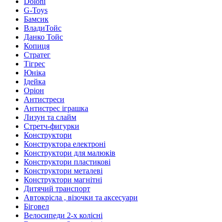
Doloni
G-Toys
Бамсик
ВладиТойс
Данко Тойс
Копиця
Стратег
Тігрес
Юніка
Ідейка
Оріон
Антистреси
Антистрес іграшка
Лизун та слайм
Стретч-фигурки
Конструктори
Конструктора електроні
Конструктори для малюків
Конструктори пластикові
Конструктори металеві
Конструктори магнітні
Дитячий транспорт
Автокрісла , візочки та аксесуари
Біговел
Велосипеди 2-х колісні