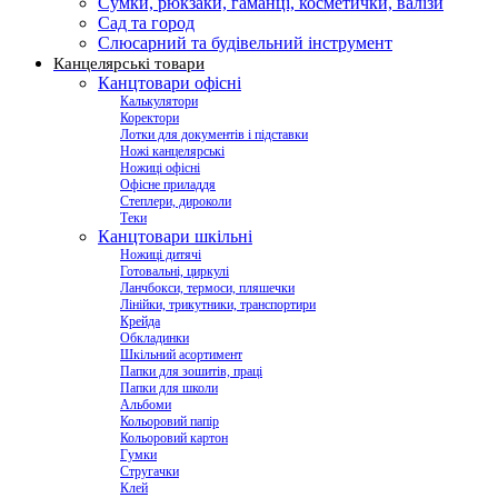
Сумки, рюкзаки, гаманці, косметички, валізи
Сад та город
Слюсарний та будівельний інструмент
Канцелярські товари
Канцтовари офісні
Калькулятори
Коректори
Лотки для документів і підставки
Ножі канцелярські
Ножиці офісні
Офісне приладдя
Степлери, дироколи
Теки
Канцтовари шкільні
Ножиці дитячі
Готовальні, циркулі
Ланчбокси, термоси, пляшечки
Лінійки, трикутники, транспортири
Крейда
Обкладинки
Шкільний асортимент
Папки для зошитів, праці
Папки для школи
Альбоми
Кольоровий папір
Кольоровий картон
Гумки
Стругачки
Клей