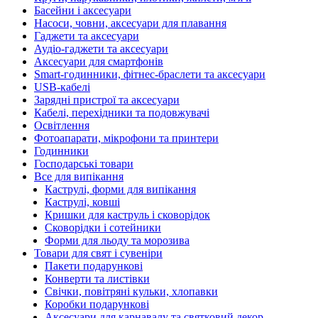
Басейни і аксесуари
Насоси, човни, аксесуари для плавання
Гаджети та аксесуари
Аудіо-гаджети та аксесуари
Аксесуари для смартфонів
Smart-годинники, фітнес-браслети та аксесуари
USB-кабелі
Зарядні пристрої та аксесуари
Кабелі, перехідники та подовжувачі
Освітлення
Фотоапарати, мікрофони та принтери
Годинники
Господарські товари
Все для випікання
Каструлі, форми для випікання
Каструлі, ковші
Кришки для каструль і сковорідок
Сковорідки і сотейники
Форми для льоду та морозива
Товари для свят і сувеніри
Пакети подарункові
Конверти та листівки
Свічки, повітряні кульки, хлопавки
Коробки подарункові
Аксесуари для карнавалу та святковий декор