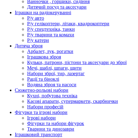
Ванночки , горщики, сидіння
Дитячий посуд та аксесуари
Іграшки на радіокеруванні
Р/у авто
Р/у гелікоптери, літаки, квадрокоптери
Р/у спецтехніка, танки
Р/у тварини та комахи
Р/у катери
Дитяча зброя
Арбалет, лук, рогатки
Іграшкова зброя
Кульки, патрони, пістони та аксесуари до зброї
Мечі, шаблі, шпаги, щити
Набори зброї, тир, лазертаг
Рації та біноклі
Водяна зброя та насоси
Сюжетно-рольові набори
Кухні, побутова техніка
Касові апарати, супермаркети, скарбнички
Набори професій
Фігурки та ігрові набори
Ігрові набори
Фігурки та набори фігурок
Тварини та динозаври
Іграшковий транспорт