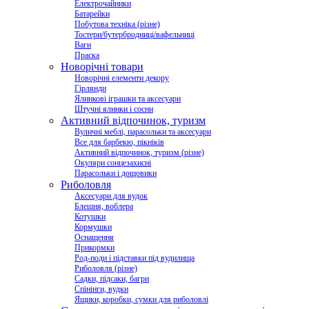
Електрочайники
Батарейки
Побутова техніка (різне)
Тостери/бутербродниці/вафельниці
Ваги
Праска
Новорічні товари
Новорічні елементи декору
Гірлянди
Ялинкові іграшки та аксесуари
Штучні ялинки і сосни
Активний відпочинок, туризм
Вуличні меблі, парасольки та аксесуари
Все для барбекю, пікніків
Активний відпочинок, туризм (різне)
Окуляри сонцезахисні
Парасольки і дощовики
Риболовля
Аксесуари для вудок
Блешня, воблера
Котушки
Кормушки
Оснащення
Прикормки
Род-поди і підставки під вудилища
Риболовля (різне)
Садки, підсаки, багри
Спінінги, вудки
Ящики, коробки, сумки для риболовлі