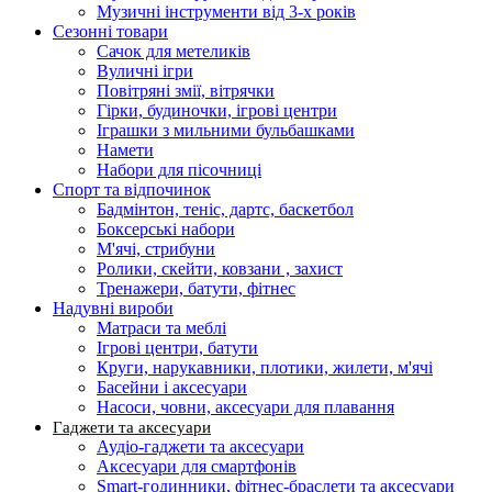
Музичні інструменти від 3-х років
Сезонні товари
Сачок для метеликів
Вуличні ігри
Повітряні змії, вітрячки
Гірки, будиночки, ігрові центри
Іграшки з мильними бульбашками
Намети
Набори для пісочниці
Спорт та відпочинок
Бадмінтон, теніс, дартс, баскетбол
Боксерські набори
М'ячі, стрибуни
Ролики, скейти, ковзани , захист
Тренажери, батути, фітнес
Надувні вироби
Матраси та меблі
Ігрові центри, батути
Круги, нарукавники, плотики, жилети, м'ячі
Басейни і аксесуари
Насоси, човни, аксесуари для плавання
Гаджети та аксесуари
Аудіо-гаджети та аксесуари
Аксесуари для смартфонів
Smart-годинники, фітнес-браслети та аксесуари