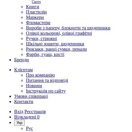
Скотч
Книги
Пластилін
Маркери
Фломастери
Вироби з паперу, блокноти та щоденники
Олівці кольорові, олівці графітні
Ручки, стрижні
Шкільні зошити, щоденники
Рюкзаки, ранці сумки, пенали
Фарби, гуаш, кисті
Бренди
Клієнтам
Про компанію
Питання та відповіді
Новини
Інструкція по сайту
Умови співпраці
Контакти
Вхід
Реєстрація
Відкладені
0
Укр
Рус