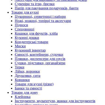
Сувеніри та ігри, брелки
Папір для пакування подарунків, банти
Товари для кухні
Цукорниці, серветниці і набори
Ножі, ножиці, топірці та аксесуари
Підноси
Спецовниці
Кошики для фруктів, хліба
Кухонні дошки
Кондитерські товари
Миски
Кухонний інвентар
Ємності, контейнери, судочки
Пляшки, диспенсери для соусів
Сушки, підставки, органайзери
Терки
Лійки, воронки
Друшляки, сита
Ковшики
Товари для кухні (різне)
Банки та ємності
Товари для дому
Клейонка
Інструменти, мультитули, ящики для інструментів