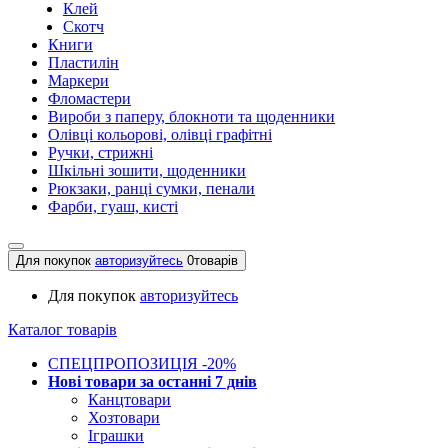
Клей
Скотч
Книги
Пластилін
Маркери
Фломастери
Вироби з паперу, блокноти та щоденники
Олівці кольорові, олівці графітні
Ручки, стрижні
Шкільні зошити, щоденники
Рюкзаки, ранці сумки, пенали
Фарби, гуаш, кисті
Для покупок
авторизуйтесь
0
товарів
Для покупок
авторизуйтесь
Каталог товарів
СПЕЦПРОПОЗИЦІЯ -20%
Нові товари за останнi 7 днiв
Канцтовари
Хозтовари
Іграшки