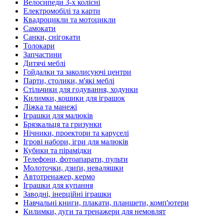
Велосипеди 3-х колісні
Електромобілі та карти
Квадроцикли та мотоцикли
Самокати
Санки, снігокати
Толокари
Запчастини
Дитячі меблі
Гойдалки та заколисуючі центри
Парти, столики, м'які меблі
Стільчики для годування, ходунки
Килимки, кошики для іграшок
Ліжка та манежі
Іграшки для малюків
Брязкальця та гризунки
Нічники, проектори та каруселі
Ігрові набори, ігри для малюків
Кубики та пірамідки
Телефони, фотоапарати, пульти
Молоточки, дзиґи, неваляшки
Автотренажер, кермо
Іграшки для купання
Заводні, інерційні іграшки
Навчальні книги, плакати, планшети, комп'ютери
Килимки, дуги та тренажери для немовлят