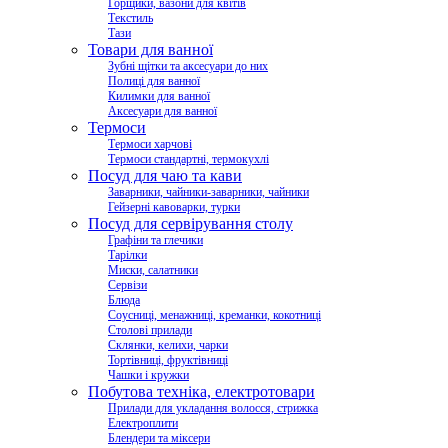
Горщики, вазони для квітів
Текстиль
Тази
Товари для ванної
Зубні щітки та аксесуари до них
Полиці для ванної
Килимки для ванної
Аксесуари для ванної
Термоси
Термоси харчові
Термоси стандартні, термокухлі
Посуд для чаю та кави
Заварники, чайники-заварники, чайники
Гейзерні кавоварки, турки
Посуд для сервірування столу
Графіни та глечики
Тарілки
Миски, салатники
Сервізи
Блюда
Соусниці, менажниці, креманки, кокотниці
Столові прилади
Склянки, келихи, чарки
Тортівниці, фруктівниці
Чашки і кружки
Побутова техніка, електротовари
Прилади для укладання волосся, стрижка
Електроплити
Блендери та міксери