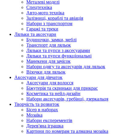
Металеві моделі
Спецтехніка
Авто-мото техніка
Залізниці, кораблі та авіація
Набори з транспортом
Гаражі та треки
Ляльки та аксесуари
Будиночки, замки, меблі
Транспорт для ляльок
Ляльки та пупси з аксесуарами
Ляльки та пупси функціональні
Манекени для зачісок
Набори одягу та аксесуарів для ляльок
Візочки для ляльок
Аксесуари для дівчаток
Аксесуари для волосся
Біжутерія та скриньки для прикрас
Косметика та нейл-дизайн
Набори аксесуарів, гребінці, дзеркальця
Творчість та розвиток
Бісер в наборах
Мозаїка
Набори експерементів
Дерев'яна іграшка
Картини по номерам та алмазна мозаїка