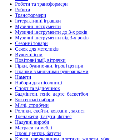
Роботи та трансформери
Роботи
Трансформери
Інтерактивні іграшки
Музичні інструменти
Музичні інструменти до 3-х років
Музичні інструменти від 3-х років
Сезонні товари
Сачок для метеликів
Вуличні ігри
Повітряні змії, вітрячки
Гірки, будиночки, ігрові центри
Іграшки з мильними бульбашками
Намети
Набори для пісочниці
Спорт та відпочинок
Бадмінтон, теніс, дартс, баскетбол
Боксерські набори
М'ячі, стрибуни
Ролики, скейти, ковзани , захист
Тренажери, батути, фітнес
Надувні вироби
Матраси та меблі
Ігрові центри, батути
Круги, нарукавники, плотики, жилети, м'ячі