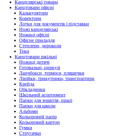
Канцелярські товари
Канцтовари офісні
Калькулятори
Коректори
Лотки для документів і підставки
Ножі канцелярські
Ножиці офісні
Офісне приладдя
Степлери, дироколи
Теки
Канцтовари шкільні
Ножиці дитячі
Готовальні, циркулі
Ланчбокси, термоси, пляшечки
Лінійки, трикутники, транспортири
Крейда
Обкладинки
Шкільний асортимент
Папки для зошитів, праці
Папки для школи
Альбоми
Кольоровий папір
Кольоровий картон
Гумки
Стругачки