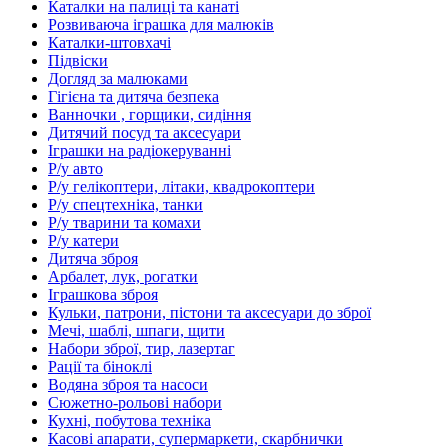
Каталки на палиці та канаті
Розвиваюча іграшка для малюків
Каталки-штовхачі
Підвіски
Догляд за малюками
Гігієна та дитяча безпека
Ванночки , горщики, сидіння
Дитячий посуд та аксесуари
Іграшки на радіокеруванні
Р/у авто
Р/у гелікоптери, літаки, квадрокоптери
Р/у спецтехніка, танки
Р/у тварини та комахи
Р/у катери
Дитяча зброя
Арбалет, лук, рогатки
Іграшкова зброя
Кульки, патрони, пістони та аксесуари до зброї
Мечі, шаблі, шпаги, щити
Набори зброї, тир, лазертаг
Рації та біноклі
Водяна зброя та насоси
Сюжетно-рольові набори
Кухні, побутова техніка
Касові апарати, супермаркети, скарбнички