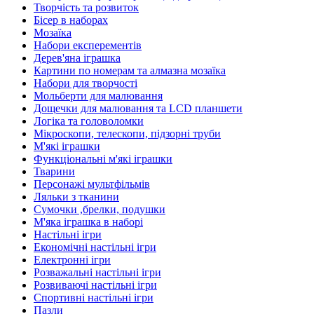
Творчість та розвиток
Бісер в наборах
Мозаїка
Набори експерементів
Дерев'яна іграшка
Картини по номерам та алмазна мозаїка
Набори для творчості
Мольберти для малювання
Дощечки для малювання та LCD планшети
Логіка та головоломки
Мікроскопи, телескопи, підзорні труби
М'які іграшки
Функціональні м'які іграшки
Тварини
Персонажі мультфільмів
Ляльки з тканини
Сумочки ,брелки, подушки
М'яка іграшка в наборі
Настільні ігри
Економічні настільні ігри
Електронні ігри
Розважальні настільні ігри
Розвиваючі настільні ігри
Спортивні настільні ігри
Пазли