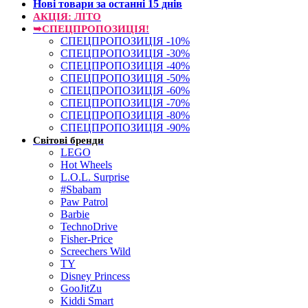
Нові товари за останнi 15 днiв
АКЦІЯ: ЛІТО
➥СПЕЦПРОПОЗИЦІЯ!
СПЕЦПРОПОЗИЦІЯ -10%
СПЕЦПРОПОЗИЦІЯ -30%
СПЕЦПРОПОЗИЦІЯ -40%
СПЕЦПРОПОЗИЦІЯ -50%
СПЕЦПРОПОЗИЦІЯ -60%
СПЕЦПРОПОЗИЦІЯ -70%
СПЕЦПРОПОЗИЦІЯ -80%
СПЕЦПРОПОЗИЦІЯ -90%
Світові бренди
LEGO
Hot Wheels
L.O.L. Surprise
#Sbabam
Paw Patrol
Barbie
TechnoDrive
Fisher-Price
Screechers Wild
TY
Disney Princess
GooJitZu
Kiddi Smart