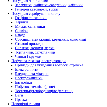
Посуд для чаю та кави
Заварники, чайники-заварники, чайники
Гейзерні кавоварки, турки
Посуд для сервірування столу
Графіни та глечики
Тарілки
Миски, салатники
Сервізи
Блюда
Соусниці, менажниці, креманки, кокотниці
Столові прилади
Склянки, келихи, чарки
Тортівниці, фруктівниці
Чашки і кружки
Побутова техніка, електротовари
Прилади для укладання волосся, стрижка
Електроплити
Блендери та міксери
Електрочайники
Батарейки
Побутова техніка (різне)
Тостери/бутербродниці/вафельниці
Ваги
Праска
Новорічні товари