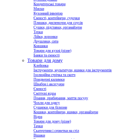
Кондитерські товари
Миски
Кухонний інвентар
Ємності, контейнери, судочки
Пляшки, диспенсери для соусів
Сушки, підставки, органайзери
Терки
Лійки, воронки
Друшляки, сита
Ковшики
Товари для кухні (різне)
Банки та ємності
Товари для дому
Клейонка
Інструменти, мультитули, ящики для інструментів
Ізоляційна стрічка та скотч
Придверні килимки
Швабри і аксесуари
Ємності
Сміттєві відра
Прання, прибирання, миття посуду
Чохли для одягу
Сушарки для білизни
Кошики, контейнери, ящики, органайзери
Відра
Товари для дому (різне)
Тачки
Скатертини і серветки на стіл
Вішаки