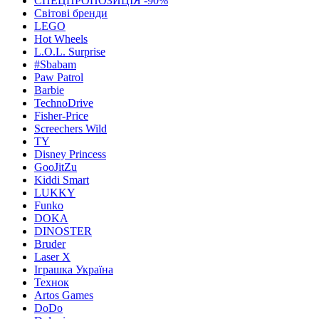
СПЕЦПРОПОЗИЦІЯ -90%
Світові бренди
LEGO
Hot Wheels
L.O.L. Surprise
#Sbabam
Paw Patrol
Barbie
TechnoDrive
Fisher-Price
Screechers Wild
TY
Disney Princess
GooJitZu
Kiddi Smart
LUKKY
Funko
DOKA
DINOSTER
Bruder
Laser X
Іграшка Україна
Технок
Artos Games
DoDo