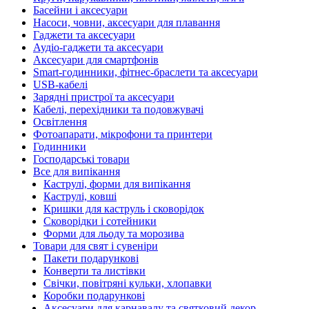
Басейни і аксесуари
Насоси, човни, аксесуари для плавання
Гаджети та аксесуари
Аудіо-гаджети та аксесуари
Аксесуари для смартфонів
Smart-годинники, фітнес-браслети та аксесуари
USB-кабелі
Зарядні пристрої та аксесуари
Кабелі, перехідники та подовжувачі
Освітлення
Фотоапарати, мікрофони та принтери
Годинники
Господарські товари
Все для випікання
Каструлі, форми для випікання
Каструлі, ковші
Кришки для каструль і сковорідок
Сковорідки і сотейники
Форми для льоду та морозива
Товари для свят і сувеніри
Пакети подарункові
Конверти та листівки
Свічки, повітряні кульки, хлопавки
Коробки подарункові
Аксесуари для карнавалу та святковий декор