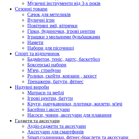
Музичні інструменти від 3-х років
Сезонні товари
Сачок для метеликів
Вуличні ігри
Повітряні змії, вітрячки
Гірки, будиночки, ігрові центри
Іграшки з мильними бульбашками
Намети
Набори для пісочниці
Спорт та відпочинок
Бадмінтон, теніс, дартс, баскетбол
Боксерські набори
М'ячі, стрибуни
Ролики, скейти, ковзани , захист
Тренажери, батути, фітнес
Надувні вироби
Матраси та меблі
Ігрові центри, батути
Круги, нарукавники, плотики, жилети, м'ячі
Басейни і аксесуари
Насоси, човни, аксесуари для плавання
Гаджети та аксесуари
Аудіо-гаджети та аксесуари
Аксесуари для смартфонів
Smart-годинники, фітнес-браслети та аксесуари