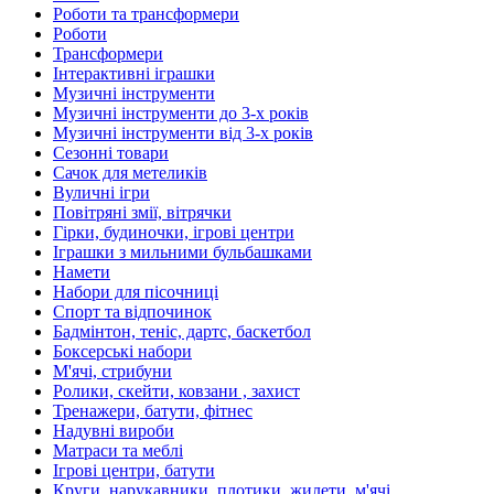
Роботи та трансформери
Роботи
Трансформери
Інтерактивні іграшки
Музичні інструменти
Музичні інструменти до 3-х років
Музичні інструменти від 3-х років
Сезонні товари
Сачок для метеликів
Вуличні ігри
Повітряні змії, вітрячки
Гірки, будиночки, ігрові центри
Іграшки з мильними бульбашками
Намети
Набори для пісочниці
Спорт та відпочинок
Бадмінтон, теніс, дартс, баскетбол
Боксерські набори
М'ячі, стрибуни
Ролики, скейти, ковзани , захист
Тренажери, батути, фітнес
Надувні вироби
Матраси та меблі
Ігрові центри, батути
Круги, нарукавники, плотики, жилети, м'ячі