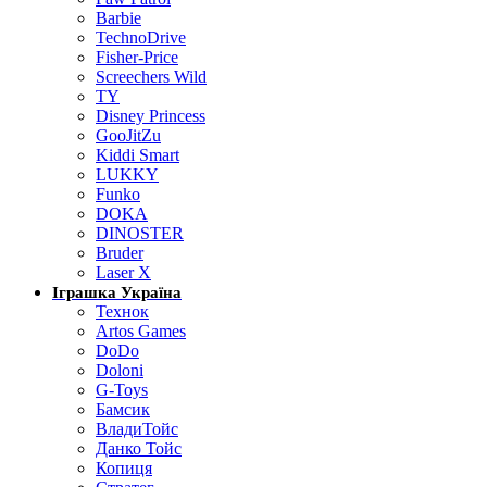
Barbie
TechnoDrive
Fisher-Price
Screechers Wild
TY
Disney Princess
GooJitZu
Kiddi Smart
LUKKY
Funko
DOKA
DINOSTER
Bruder
Laser X
Іграшка Україна
Технок
Artos Games
DoDo
Doloni
G-Toys
Бамсик
ВладиТойс
Данко Тойс
Копиця