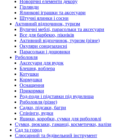
Новорічні елементи декору
Гірлянди
Ялинкові іграшки та аксесуари
Штучні ялинки і сосни
Активний відпочинок, туризм
Вуличні меблі, парасольки та аксесуари
Все для барбекю, пікніків
Активний відпочинок, туризм (різне)
Окуляри сонцезахисні
Парасольки і дощовики
Риболовля
Аксесуари для вудок
Блешня, воблера
Котушки
Кормушки
Оснащення
Прикормки
Род-поди і підставки під вудилища
Риболовля (різне)
Садки, підсаки, багри
Спінінги, вудки
Ящики, коробки, сумки для риболовлі
Сумки, рюкзаки, гаманці, косметички, валізи
Сад та город
Слюсарний та будівельний інструмент