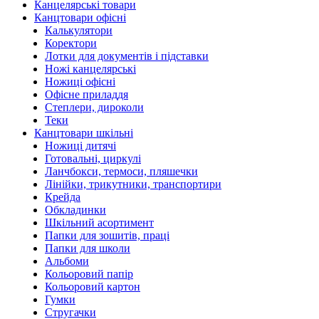
Канцелярські товари
Канцтовари офісні
Калькулятори
Коректори
Лотки для документів і підставки
Ножі канцелярські
Ножиці офісні
Офісне приладдя
Степлери, дироколи
Теки
Канцтовари шкільні
Ножиці дитячі
Готовальні, циркулі
Ланчбокси, термоси, пляшечки
Лінійки, трикутники, транспортири
Крейда
Обкладинки
Шкільний асортимент
Папки для зошитів, праці
Папки для школи
Альбоми
Кольоровий папір
Кольоровий картон
Гумки
Стругачки