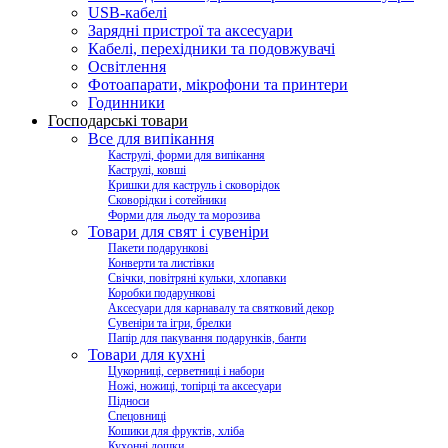
USB-кабелі
Зарядні пристрої та аксесуари
Кабелі, перехідники та подовжувачі
Освітлення
Фотоапарати, мікрофони та принтери
Годинники
Господарські товари
Все для випікання
Каструлі, форми для випікання
Каструлі, ковші
Кришки для каструль і сковорідок
Сковорідки і сотейники
Форми для льоду та морозива
Товари для свят і сувеніри
Пакети подарункові
Конверти та листівки
Свічки, повітряні кульки, хлопавки
Коробки подарункові
Аксесуари для карнавалу та святковий декор
Сувеніри та ігри, брелки
Папір для пакування подарунків, банти
Товари для кухні
Цукорниці, серветниці і набори
Ножі, ножиці, топірці та аксесуари
Підноси
Спецовниці
Кошики для фруктів, хліба
Кухонні дошки