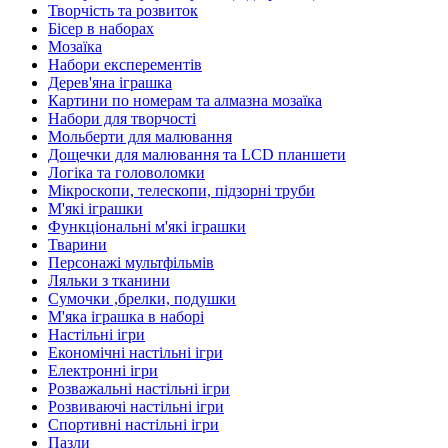
Творчість та розвиток
Бісер в наборах
Мозаїка
Набори експерементів
Дерев'яна іграшка
Картини по номерам та алмазна мозаїка
Набори для творчості
Мольберти для малювання
Дощечки для малювання та LCD планшети
Логіка та головоломки
Мікроскопи, телескопи, підзорні труби
М'які іграшки
Функціональні м'які іграшки
Тварини
Персонажі мультфільмів
Ляльки з тканини
Сумочки ,брелки, подушки
М'яка іграшка в наборі
Настільні ігри
Економічні настільні ігри
Електронні ігри
Розважальні настільні ігри
Розвиваючі настільні ігри
Спортивні настільні ігри
Пазли