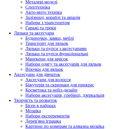
Металеві моделі
Спецтехніка
Авто-мото техніка
Залізниці, кораблі та авіація
Набори з транспортом
Гаражі та треки
Ляльки та аксесуари
Будиночки, замки, меблі
Транспорт для ляльок
Ляльки та пупси з аксесуарами
Ляльки та пупси функціональні
Манекени для зачісок
Набори одягу та аксесуарів для ляльок
Візочки для ляльок
Аксесуари для дівчаток
Аксесуари для волосся
Біжутерія та скриньки для прикрас
Косметика та нейл-дизайн
Набори аксесуарів, гребінці, дзеркальця
Творчість та розвиток
Бісер в наборах
Мозаїка
Набори експерементів
Дерев'яна іграшка
Картини по номерам та алмазна мозаїка