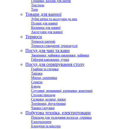
Горщики, вазони для квітів
Текстиль
Тази
Товари для ванної
Зубні щітки та аксесуари до них
Полиці для ванної
Килимки для ванної
Аксесуари для ванної
Термоси
Термоси харчові
Термоси стандартні, термокухлі
Посуд для чаю та кави
Заварники, чайники-заварники, чайники
Гейзерні кавоварки, турки
Посуд для сервірування столу
Графіни та глечики
Тарілки
Миски, салатники
Сервізи
Блюда
Соусниці, менажниці, креманки, кокотниці
Столові прилади
Склянки, келихи, чарки
Тортівниці, фруктівниці
Чашки і кружки
Побутова техніка, електротовари
Прилади для укладання волосся, стрижка
Електроплити
Блендери та міксери