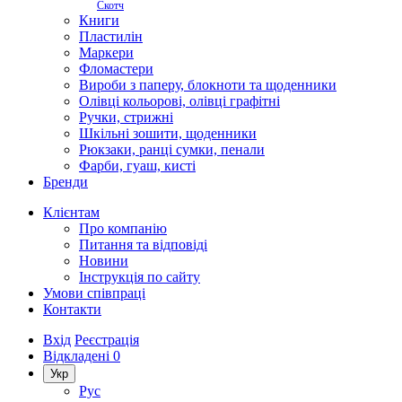
Скотч
Книги
Пластилін
Маркери
Фломастери
Вироби з паперу, блокноти та щоденники
Олівці кольорові, олівці графітні
Ручки, стрижні
Шкільні зошити, щоденники
Рюкзаки, ранці сумки, пенали
Фарби, гуаш, кисті
Бренди
Клієнтам
Про компанію
Питання та відповіді
Новини
Інструкція по сайту
Умови співпраці
Контакти
Вхід
Реєстрація
Відкладені
0
Укр
Рус