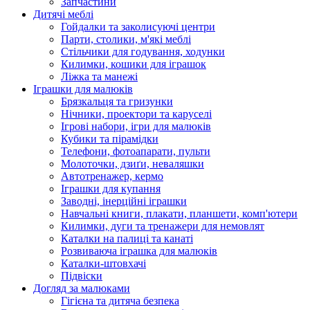
Запчастини
Дитячі меблі
Гойдалки та заколисуючі центри
Парти, столики, м'які меблі
Стільчики для годування, ходунки
Килимки, кошики для іграшок
Ліжка та манежі
Іграшки для малюків
Брязкальця та гризунки
Нічники, проектори та каруселі
Ігрові набори, ігри для малюків
Кубики та пірамідки
Телефони, фотоапарати, пульти
Молоточки, дзиґи, неваляшки
Автотренажер, кермо
Іграшки для купання
Заводні, інерційні іграшки
Навчальні книги, плакати, планшети, комп'ютери
Килимки, дуги та тренажери для немовлят
Каталки на палиці та канаті
Розвиваюча іграшка для малюків
Каталки-штовхачі
Підвіски
Догляд за малюками
Гігієна та дитяча безпека