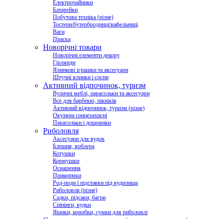
Електрочайники
Батарейки
Побутова техніка (різне)
Тостери/бутербродниці/вафельниці
Ваги
Праска
Новорічні товари
Новорічні елементи декору
Гірлянди
Ялинкові іграшки та аксесуари
Штучні ялинки і сосни
Активний відпочинок, туризм
Вуличні меблі, парасольки та аксесуари
Все для барбекю, пікніків
Активний відпочинок, туризм (різне)
Окуляри сонцезахисні
Парасольки і дощовики
Риболовля
Аксесуари для вудок
Блешня, воблера
Котушки
Кормушки
Оснащення
Прикормки
Род-поди і підставки під вудилища
Риболовля (різне)
Садки, підсаки, багри
Спінінги, вудки
Ящики, коробки, сумки для риболовлі