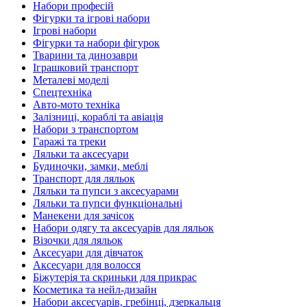
Набори професій
Фігурки та ігрові набори
Ігрові набори
Фігурки та набори фігурок
Тварини та динозаври
Іграшковий транспорт
Металеві моделі
Спецтехніка
Авто-мото техніка
Залізниці, кораблі та авіація
Набори з транспортом
Гаражі та треки
Ляльки та аксесуари
Будиночки, замки, меблі
Транспорт для ляльок
Ляльки та пупси з аксесуарами
Ляльки та пупси функціональні
Манекени для зачісок
Набори одягу та аксесуарів для ляльок
Візочки для ляльок
Аксесуари для дівчаток
Аксесуари для волосся
Біжутерія та скриньки для прикрас
Косметика та нейл-дизайн
Набори аксесуарів, гребінці, дзеркальця