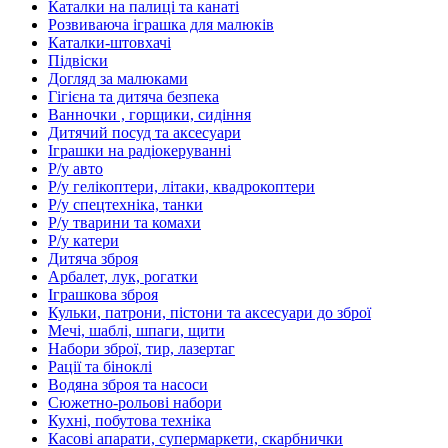
Каталки на палиці та канаті
Розвиваюча іграшка для малюків
Каталки-штовхачі
Підвіски
Догляд за малюками
Гігієна та дитяча безпека
Ванночки , горщики, сидіння
Дитячий посуд та аксесуари
Іграшки на радіокеруванні
Р/у авто
Р/у гелікоптери, літаки, квадрокоптери
Р/у спецтехніка, танки
Р/у тварини та комахи
Р/у катери
Дитяча зброя
Арбалет, лук, рогатки
Іграшкова зброя
Кульки, патрони, пістони та аксесуари до зброї
Мечі, шаблі, шпаги, щити
Набори зброї, тир, лазертаг
Рації та біноклі
Водяна зброя та насоси
Сюжетно-рольові набори
Кухні, побутова техніка
Касові апарати, супермаркети, скарбнички