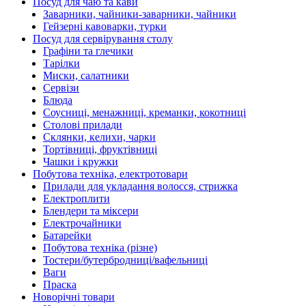
Посуд для чаю та кави
Заварники, чайники-заварники, чайники
Гейзерні кавоварки, турки
Посуд для сервірування столу
Графіни та глечики
Тарілки
Миски, салатники
Сервізи
Блюда
Соусниці, менажниці, креманки, кокотниці
Столові прилади
Склянки, келихи, чарки
Тортівниці, фруктівниці
Чашки і кружки
Побутова техніка, електротовари
Прилади для укладання волосся, стрижка
Електроплити
Блендери та міксери
Електрочайники
Батарейки
Побутова техніка (різне)
Тостери/бутербродниці/вафельниці
Ваги
Праска
Новорічні товари