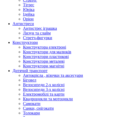
Стратег
Тігрес
Юніка
Ідейка
Оріон
Антистреси
Антистрес іграшка
Лизун та слайм
Стретч-фигурки
Конструктори
Конструктора електроні
Конструктори для малюків
Конструктори пластикові
Конструктори металеві
Конструктори магнітні
Дитячий транспорт
Автокрісла , візочки та аксесуари
Біговел
Велосипеди 2-х колісні
Велосипеди 3-х колісні
Електромобілі та карти
Квадроцикли та мотоцикли
Самокати
Санки, снігокати
Толокари