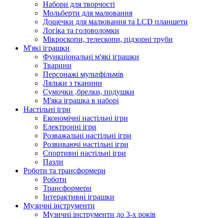
Набори для творчості
Мольберти для малювання
Дощечки для малювання та LCD планшети
Логіка та головоломки
Мікроскопи, телескопи, підзорні труби
М'які іграшки
Функціональні м'які іграшки
Тварини
Персонажі мультфільмів
Ляльки з тканини
Сумочки ,брелки, подушки
М'яка іграшка в наборі
Настільні ігри
Економічні настільні ігри
Електронні ігри
Розважальні настільні ігри
Розвиваючі настільні ігри
Спортивні настільні ігри
Пазли
Роботи та трансформери
Роботи
Трансформери
Інтерактивні іграшки
Музичні інструменти
Музичні інструменти до 3-х років