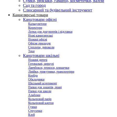
Сумки, рюкзаки, гаманці, косметички, валізи
Сад та город
Слюсарний та будівельний інструмент
Канцелярські товари
Канцтовари офісні
Калькулятори
Коректори
Лотки для документів і підставки
Ножі канцелярські
Ножиці офісні
Офісне приладдя
Степлери, дироколи
Теки
Канцтовари шкільні
Ножиці дитячі
Готовальні, циркулі
Ланчбокси, термоси, пляшечки
Лінійки, трикутники, транспортири
Крейда
Обкладинки
Шкільний асортимент
Папки для зошитів, праці
Папки для школи
Альбоми
Кольоровий папір
Кольоровий картон
Гумки
Стругачки
Клей