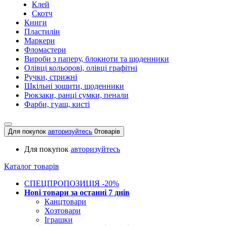
Клей
Скотч
Книги
Пластилін
Маркери
Фломастери
Вироби з паперу, блокноти та щоденники
Олівці кольорові, олівці графітні
Ручки, стрижні
Шкільні зошити, щоденники
Рюкзаки, ранці сумки, пенали
Фарби, гуаш, кисті
Для покупок
авторизуйтесь
0
товарів
Для покупок
авторизуйтесь
Каталог товарів
СПЕЦПРОПОЗИЦІЯ -20%
Нові товари за останнi 7 днiв
Канцтовари
Хозтовари
Іграшки