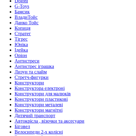
Doloni
G-Toys
Бамсик
ВладиТойс
Данко Тойс
Копиця
Стратег
Тігрес
Юніка
Ідейка
Оріон
Антистреси
Антистрес іграшка
Лизун та слайм
Стретч-фигурки
Конструктори
Конструктора електроні
Конструктори для малюків
Конструктори пластикові
Конструктори металеві
Конструктори магнітні
Дитячий транспорт
Автокрісла , візочки та аксесуари
Біговел
Велосипеди 2-х колісні