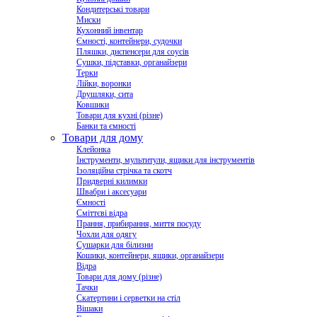
Кондитерські товари
Миски
Кухонний інвентар
Ємності, контейнери, судочки
Пляшки, диспенсери для соусів
Сушки, підставки, органайзери
Терки
Лійки, воронки
Друшляки, сита
Ковшики
Товари для кухні (різне)
Банки та ємності
Товари для дому
Клейонка
Інструменти, мультитули, ящики для інструментів
Ізоляційна стрічка та скотч
Придверні килимки
Швабри і аксесуари
Ємності
Сміттєві відра
Прання, прибирання, миття посуду
Чохли для одягу
Сушарки для білизни
Кошики, контейнери, ящики, органайзери
Відра
Товари для дому (різне)
Тачки
Скатертини і серветки на стіл
Вішаки