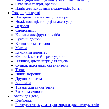
Сувеніри та ігри, брелки
Папір для пакування подарунків, банти
Товари для кухні
Цукорниці, серветниці і набори
Ножі, ножиці, топірці та аксесуари
Підноси
Спецовниці
Кошики для фруктів, хліба
Кухонні дошки
Кондитерські товари
Миски
Кухонний інвентар
Ємності, контейнери, судочки
Пляшки, диспенсери для соусів
Сушки, підставки, органайзери
Терки
Лійки, воронки
Друшляки, сита
Ковшики
Товари для кухні (різне)
Банки та ємності
Товари для дому
Клейонка
Інструменти, мультитули, ящики для інструментів