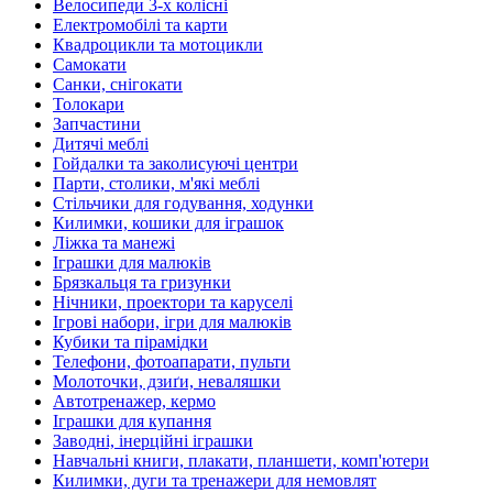
Велосипеди 3-х колісні
Електромобілі та карти
Квадроцикли та мотоцикли
Самокати
Санки, снігокати
Толокари
Запчастини
Дитячі меблі
Гойдалки та заколисуючі центри
Парти, столики, м'які меблі
Стільчики для годування, ходунки
Килимки, кошики для іграшок
Ліжка та манежі
Іграшки для малюків
Брязкальця та гризунки
Нічники, проектори та каруселі
Ігрові набори, ігри для малюків
Кубики та пірамідки
Телефони, фотоапарати, пульти
Молоточки, дзиґи, неваляшки
Автотренажер, кермо
Іграшки для купання
Заводні, інерційні іграшки
Навчальні книги, плакати, планшети, комп'ютери
Килимки, дуги та тренажери для немовлят