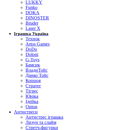
LUKKY
Funko
DOKA
DINOSTER
Bruder
Laser X
Іграшка Україна
Технок
Artos Games
DoDo
Doloni
G-Toys
Бамсик
ВладиТойс
Данко Тойс
Копиця
Стратег
Тігрес
Юніка
Ідейка
Оріон
Антистреси
Антистрес іграшка
Лизун та слайм
Стретч-фигурки