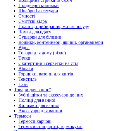
Ізоляційна стрічка та скотч
Придверні килимки
Швабри і аксесуари
Ємності
Сміттєві відра
Прання, прибирання, миття посуду
Чохли для одягу
Сушарки для білизни
Кошики, контейнери, ящики, органайзери
Відра
Товари для дому (різне)
Тачки
Скатертини і серветки на стіл
Вішаки
Горщики, вазони для квітів
Текстиль
Тази
Товари для ванної
Зубні щітки та аксесуари до них
Полиці для ванної
Килимки для ванної
Аксесуари для ванної
Термоси
Термоси харчові
Термоси стандартні, термокухлі