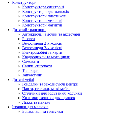
Конструктори
Конструктора електроні
Конструктори для малюків
Конструктори пластикові
Конструктори металеві
Конструктори магнітні
Дитячий транспорт
Автокрісла , візочки та аксесуари
Біговел
Велосипеди 2-х колісні
Велосипеди 3-х колісні
Електромобілі та карти
Квадроцикли та мотоцикли
Самокати
Санки, снігокати
Толокари
Запчастини
Дитячі меблі
Гойдалки та заколисуючі центри
Парти, столики, м'які меблі
Стільчики для годування, ходунки
Килимки, кошики для іграшок
Ліжка та манежі
Іграшки для малюків
Брязкальця та гризунки