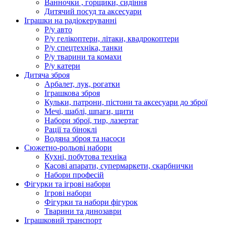
Ванночки , горщики, сидіння
Дитячий посуд та аксесуари
Іграшки на радіокеруванні
Р/у авто
Р/у гелікоптери, літаки, квадрокоптери
Р/у спецтехніка, танки
Р/у тварини та комахи
Р/у катери
Дитяча зброя
Арбалет, лук, рогатки
Іграшкова зброя
Кульки, патрони, пістони та аксесуари до зброї
Мечі, шаблі, шпаги, щити
Набори зброї, тир, лазертаг
Рації та біноклі
Водяна зброя та насоси
Сюжетно-рольові набори
Кухні, побутова техніка
Касові апарати, супермаркети, скарбнички
Набори професій
Фігурки та ігрові набори
Ігрові набори
Фігурки та набори фігурок
Тварини та динозаври
Іграшковий транспорт