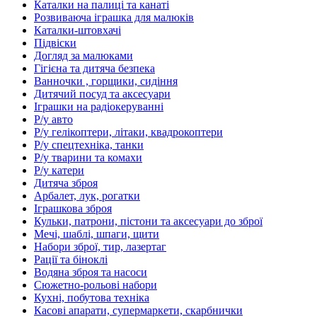
Каталки на палиці та канаті
Розвиваюча іграшка для малюків
Каталки-штовхачі
Підвіски
Догляд за малюками
Гігієна та дитяча безпека
Ванночки , горщики, сидіння
Дитячий посуд та аксесуари
Іграшки на радіокеруванні
Р/у авто
Р/у гелікоптери, літаки, квадрокоптери
Р/у спецтехніка, танки
Р/у тварини та комахи
Р/у катери
Дитяча зброя
Арбалет, лук, рогатки
Іграшкова зброя
Кульки, патрони, пістони та аксесуари до зброї
Мечі, шаблі, шпаги, щити
Набори зброї, тир, лазертаг
Рації та біноклі
Водяна зброя та насоси
Сюжетно-рольові набори
Кухні, побутова техніка
Касові апарати, супермаркети, скарбнички