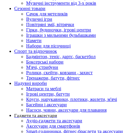
Музичні інструменти від 3-х років
Сезонні товари
Сачок для метеликів
Вуличні ігри
Повітряні змії, вітрячки
Гірки, будиночки, ігрові центри
Іграшки з мильними бульбашками
Намети
Набори для пісочниці
Спорт та відпочинок
Бадмінтон, теніс, дартс, баскетбол
Боксерські набори
М'ячі, стрибуни
Ролики, скейти, ковзани , захист
Тренажери, батути, фітнес
Надувні вироби
Матраси та меблі
Ігрові центри, батути
Круги, нарукавники, плотики, жилети, м'ячі
Басейни і аксесуари
Насоси, човни, аксесуари для плавання
Гаджети та аксесуари
Аудіо-гаджети та аксесуари
Аксесуари для смартфонів
Smart-годинники, фітнес-браслети та аксесуари