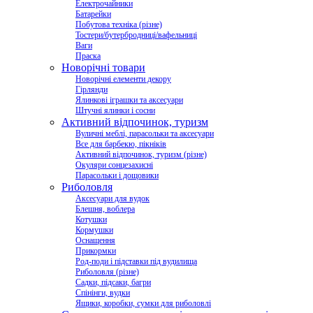
Електрочайники
Батарейки
Побутова техніка (різне)
Тостери/бутербродниці/вафельниці
Ваги
Праска
Новорічні товари
Новорічні елементи декору
Гірлянди
Ялинкові іграшки та аксесуари
Штучні ялинки і сосни
Активний відпочинок, туризм
Вуличні меблі, парасольки та аксесуари
Все для барбекю, пікніків
Активний відпочинок, туризм (різне)
Окуляри сонцезахисні
Парасольки і дощовики
Риболовля
Аксесуари для вудок
Блешня, воблера
Котушки
Кормушки
Оснащення
Прикормки
Род-поди і підставки під вудилища
Риболовля (різне)
Садки, підсаки, багри
Спінінги, вудки
Ящики, коробки, сумки для риболовлі