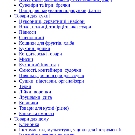
Сувеніри та ігри, брелки
Папір для пакування подарунків, банти
Товари для кухні
Цукорниці, серветниці і набори
Ножі, ножиці, топірці та аксесуари
Підноси
Спецовниці
Кошики для фруктів, хліба
Кухонні дошки
Кондитерські товари
Миски
Кухонний інвентар
Ємності, контейнери, судочки
Пляшки, диспенсери для соусів
Сушки, підставки, органайзери
Терки
Лійки, воронки
Друшляки, сита
Ковшики
Товари для кухні (різне)
Банки та ємності
Товари для дому
Клейонка
Інструменти, мультитули, ящики для інструментів