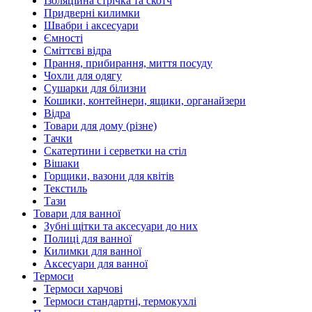
Ізоляційна стрічка та скотч
Придверні килимки
Швабри і аксесуари
Ємності
Сміттєві відра
Прання, прибирання, миття посуду
Чохли для одягу
Сушарки для білизни
Кошики, контейнери, ящики, органайзери
Відра
Товари для дому (різне)
Тачки
Скатертини і серветки на стіл
Вішаки
Горщики, вазони для квітів
Текстиль
Тази
Товари для ванної
Зубні щітки та аксесуари до них
Полиці для ванної
Килимки для ванної
Аксесуари для ванної
Термоси
Термоси харчові
Термоси стандартні, термокухлі