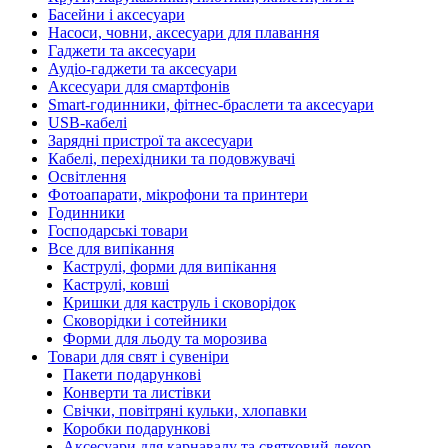
Басейни і аксесуари
Насоси, човни, аксесуари для плавання
Гаджети та аксесуари
Аудіо-гаджети та аксесуари
Аксесуари для смартфонів
Smart-годинники, фітнес-браслети та аксесуари
USB-кабелі
Зарядні пристрої та аксесуари
Кабелі, перехідники та подовжувачі
Освітлення
Фотоапарати, мікрофони та принтери
Годинники
Господарські товари
Все для випікання
Каструлі, форми для випікання
Каструлі, ковші
Кришки для каструль і сковорідок
Сковорідки і сотейники
Форми для льоду та морозива
Товари для свят і сувеніри
Пакети подарункові
Конверти та листівки
Свічки, повітряні кульки, хлопавки
Коробки подарункові
Аксесуари для карнавалу та святковий декор