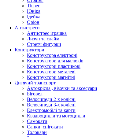
Стратег
Тігрес
Юніка
Ідейка
Оріон
Антистреси
Антистрес іграшка
Лизун та слайм
Стретч-фигурки
Конструктори
Конструктора електроні
Конструктори для малюків
Конструктори пластикові
Конструктори металеві
Конструктори магнітні
Дитячий транспорт
Автокрісла , візочки та аксесуари
Біговел
Велосипеди 2-х колісні
Велосипеди 3-х колісні
Електромобілі та карти
Квадроцикли та мотоцикли
Самокати
Санки, снігокати
Толокари