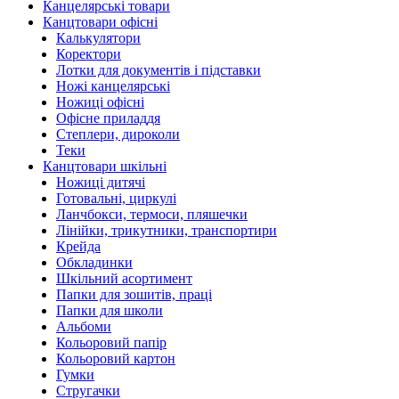
Канцелярські товари
Канцтовари офісні
Калькулятори
Коректори
Лотки для документів і підставки
Ножі канцелярські
Ножиці офісні
Офісне приладдя
Степлери, дироколи
Теки
Канцтовари шкільні
Ножиці дитячі
Готовальні, циркулі
Ланчбокси, термоси, пляшечки
Лінійки, трикутники, транспортири
Крейда
Обкладинки
Шкільний асортимент
Папки для зошитів, праці
Папки для школи
Альбоми
Кольоровий папір
Кольоровий картон
Гумки
Стругачки