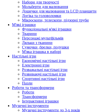
Набори для творчості
Мольберти для малювання
Дощечки для малювання та LCD планшети
Логіка та головоломки
Мікроскопи, телескопи, підзорні труби
М'які іграшки
Функціональні м'які іграшки
Тварини
Персонажі мультфільмів
Ляльки з тканини
Сумочки ,брелки, подушки
М'яка іграшка в наборі
Настільні ігри
Економічні настільні ігри
Електронні ігри
Розважальні настільні ігри
Розвиваючі настільні ігри
Спортивні настільні ігри
Пазли
Роботи та трансформери
Роботи
Трансформери
Інтерактивні іграшки
Музичні інструменти
Музичні інструменти до 3-х років