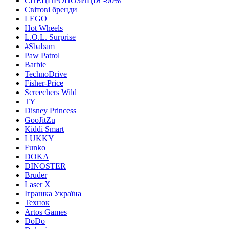
СПЕЦПРОПОЗИЦІЯ -90%
Світові бренди
LEGO
Hot Wheels
L.O.L. Surprise
#Sbabam
Paw Patrol
Barbie
TechnoDrive
Fisher-Price
Screechers Wild
TY
Disney Princess
GooJitZu
Kiddi Smart
LUKKY
Funko
DOKA
DINOSTER
Bruder
Laser X
Іграшка Україна
Технок
Artos Games
DoDo