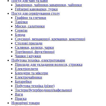
Посуд для чаю та кави
Заварники, чайники-заварники, чайники
Гейзерні кавоварки, турки
Посуд для сервірування столу
Графіни та глечики
Тарілки
Миски, салатники
Сервізи
Блюда
Соусниці, менажниці, креманки, кокотниці
Столові прилади
Склянки, келихи, чарки
Тортівниці, фруктівниці
Чашки і кружки
Побутова техніка, електротовари
Прилади для укладання волосся, стрижка
Електроплити
Блендери та міксери
Електрочайники
Батарейки
Побутова техніка (різне)
Тостери/бутербродниці/вафельниці
Ваги
Праска
Новорічні товари