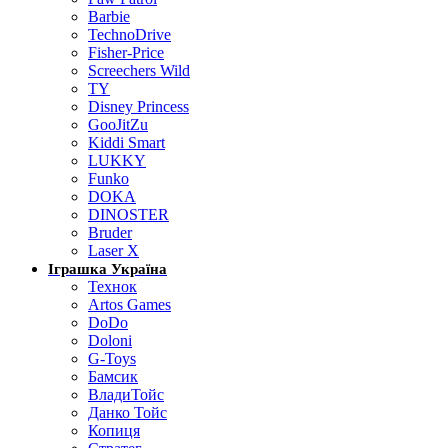
Barbie
TechnoDrive
Fisher-Price
Screechers Wild
TY
Disney Princess
GooJitZu
Kiddi Smart
LUKKY
Funko
DOKA
DINOSTER
Bruder
Laser X
Іграшка Україна
Технок
Artos Games
DoDo
Doloni
G-Toys
Бамсик
ВладиТойс
Данко Тойс
Копиця