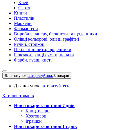
Клей
Скотч
Книги
Пластилін
Маркери
Фломастери
Вироби з паперу, блокноти та щоденники
Олівці кольорові, олівці графітні
Ручки, стрижні
Шкільні зошити, щоденники
Рюкзаки, ранці сумки, пенали
Фарби, гуаш, кисті
Для покупок
авторизуйтесь
0
товарів
Для покупок
авторизуйтесь
Каталог товарів
Нові товари за останнi 7 днiв
Канцтовари
Хозтовари
Іграшки
Нові товари за останнi 15 днiв