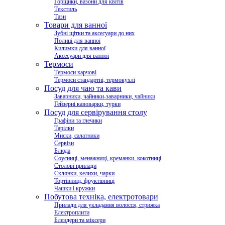
Горщики, вазони для квітів
Текстиль
Тази
Товари для ванної
Зубні щітки та аксесуари до них
Полиці для ванної
Килимки для ванної
Аксесуари для ванної
Термоси
Термоси харчові
Термоси стандартні, термокухлі
Посуд для чаю та кави
Заварники, чайники-заварники, чайники
Гейзерні кавоварки, турки
Посуд для сервірування столу
Графіни та глечики
Тарілки
Миски, салатники
Сервізи
Блюда
Соусниці, менажниці, креманки, кокотниці
Столові прилади
Склянки, келихи, чарки
Тортівниці, фруктівниці
Чашки і кружки
Побутова техніка, електротовари
Прилади для укладання волосся, стрижка
Електроплити
Блендери та міксери