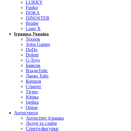
LUKKY
Funko
DOKA
DINOSTER
Bruder
Laser X
Іграшка Україна
Технок
Artos Games
DoDo
Doloni
G-Toys
Бамсик
ВладиТойс
Данко Тойс
Копиця
Стратег
Тігрес
Юніка
Ідейка
Оріон
Антистреси
Антистрес іграшка
Лизун та слайм
Стретч-фигурки