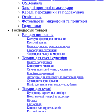
USB-кабелі
Зарядні пристрої та аксесуари
Кабелі, перехідники та подовжувачі
Освітлення
Фотоапарати, мікрофони та принтери
Годинники
Господарські товари
Все для випікання
Каструлі, форми для випікання
Каструлі, ковші
Кришки для каструль і сковорідок
Сковорідки і сотейники
Форми для льоду та морозива
Товари для свят і сувеніри
Пакети подарункові
Конверти та листівки
Свічки, повітряні кульки, хлопавки
Коробки подарункові
Аксесуари для карнавалу та святковий декор
Сувеніри та ігри, брелки
Папір для пакування подарунків, банти
Товари для кухні
Цукорниці, серветниці і набори
Ножі, ножиці, топірці та аксесуари
Підноси
Спецовниці
Кошики для фруктів, хліба
Кухонні дошки