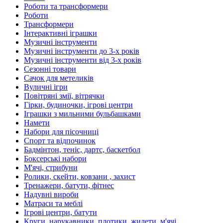
Роботи та трансформери
Роботи
Трансформери
Інтерактивні іграшки
Музичні інструменти
Музичні інструменти до 3-х років
Музичні інструменти від 3-х років
Сезонні товари
Сачок для метеликів
Вуличні ігри
Повітряні змії, вітрячки
Гірки, будиночки, ігрові центри
Іграшки з мильними бульбашками
Намети
Набори для пісочниці
Спорт та відпочинок
Бадмінтон, теніс, дартс, баскетбол
Боксерські набори
М'ячі, стрибуни
Ролики, скейти, ковзани , захист
Тренажери, батути, фітнес
Надувні вироби
Матраси та меблі
Ігрові центри, батути
Круги, нарукавники, плотики, жилети, м'ячі