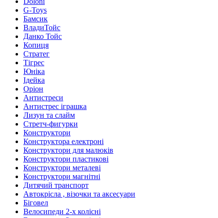
Doloni
G-Toys
Бамсик
ВладиТойс
Данко Тойс
Копиця
Стратег
Тігрес
Юніка
Ідейка
Оріон
Антистреси
Антистрес іграшка
Лизун та слайм
Стретч-фигурки
Конструктори
Конструктора електроні
Конструктори для малюків
Конструктори пластикові
Конструктори металеві
Конструктори магнітні
Дитячий транспорт
Автокрісла , візочки та аксесуари
Біговел
Велосипеди 2-х колісні