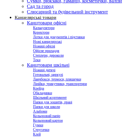
Сумки, рюкзаки, гаманці, косметички, валізи
Сад та город
Слюсарний та будівельний інструмент
Канцелярські товари
Канцтовари офісні
Калькулятори
Коректори
Лотки для документів і підставки
Ножі канцелярські
Ножиці офісні
Офісне приладдя
Степлери, дироколи
Теки
Канцтовари шкільні
Ножиці дитячі
Готовальні, циркулі
Ланчбокси, термоси, пляшечки
Лінійки, трикутники, транспортири
Крейда
Обкладинки
Шкільний асортимент
Папки для зошитів, праці
Папки для школи
Альбоми
Кольоровий папір
Кольоровий картон
Гумки
Стругачки
Клей