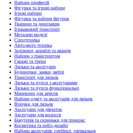
Набори професій
Фігурки та ігрові набори
Ігрові набори
Фігурки та набори фігурок
Тварини та динозаври
Іграшковий транспорт
Металеві моделі
Спецтехніка
Авто-мото техніка
Залізниці, кораблі та авіація
Набори з транспортом
Гаражі та треки
Ляльки та аксесуари
Будиночки, замки, меблі
Транспорт для ляльок
Ляльки та пупси з аксесуарами
Ляльки та пупси функціональні
Манекени для зачісок
Набори одягу та аксесуарів для ляльок
Візочки для ляльок
Аксесуари для дівчаток
Аксесуари для волосся
Біжутерія та скриньки для прикрас
Косметика та нейл-дизайн
Набори аксесуарів, гребінці, дзеркальця