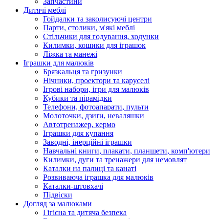
Запчастини
Дитячі меблі
Гойдалки та заколисуючі центри
Парти, столики, м'які меблі
Стільчики для годування, ходунки
Килимки, кошики для іграшок
Ліжка та манежі
Іграшки для малюків
Брязкальця та гризунки
Нічники, проектори та каруселі
Ігрові набори, ігри для малюків
Кубики та пірамідки
Телефони, фотоапарати, пульти
Молоточки, дзиґи, неваляшки
Автотренажер, кермо
Іграшки для купання
Заводні, інерційні іграшки
Навчальні книги, плакати, планшети, комп'ютери
Килимки, дуги та тренажери для немовлят
Каталки на палиці та канаті
Розвиваюча іграшка для малюків
Каталки-штовхачі
Підвіски
Догляд за малюками
Гігієна та дитяча безпека