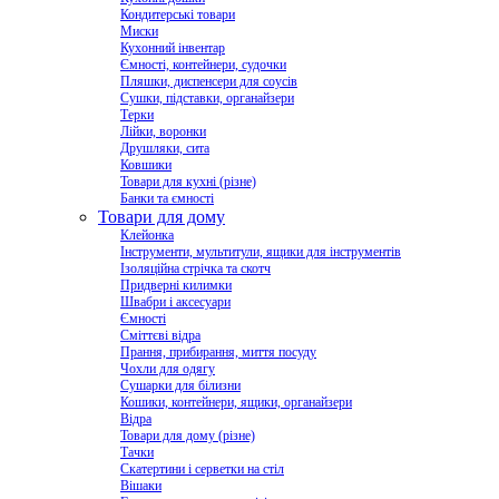
Кондитерські товари
Миски
Кухонний інвентар
Ємності, контейнери, судочки
Пляшки, диспенсери для соусів
Сушки, підставки, органайзери
Терки
Лійки, воронки
Друшляки, сита
Ковшики
Товари для кухні (різне)
Банки та ємності
Товари для дому
Клейонка
Інструменти, мультитули, ящики для інструментів
Ізоляційна стрічка та скотч
Придверні килимки
Швабри і аксесуари
Ємності
Сміттєві відра
Прання, прибирання, миття посуду
Чохли для одягу
Сушарки для білизни
Кошики, контейнери, ящики, органайзери
Відра
Товари для дому (різне)
Тачки
Скатертини і серветки на стіл
Вішаки