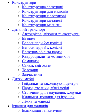
Конструктори
Конструктора електроні
Конструктори для малюків
Конструктори пластикові
Конструктори металеві
Конструктори магнітні
Дитячий транспорт
Автокрісла , візочки та аксесуари
Біговел
Велосипеди 2-х колісні
Велосипеди 3-х колісні
Електромобілі та карти
Квадроцикли та мотоцикли
Самокати
Санки, снігокати
Толокари
Запчастини
Дитячі меблі
Гойдалки та заколисуючі центри
Парти, столики, м'які меблі
Стільчики для годування, ходунки
Килимки, кошики для іграшок
Ліжка та манежі
Іграшки для малюків
Брязкальця та гризунки