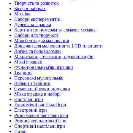
Творчість та розвиток
Бісер в наборах
Мозаїка
Набори експерементів
Дерев'яна іграшка
Картини по номерам та алмазна мозаїка
Набори для творчості
Мольберти для малювання
Дощечки для малювання та LCD планшети
Логіка та головоломки
Мікроскопи, телескопи, підзорні труби
М'які іграшки
Функціональні м'які іграшки
Тварини
Персонажі мультфільмів
Ляльки з тканини
Сумочки ,брелки, подушки
М'яка іграшка в наборі
Настільні ігри
Економічні настільні ігри
Електронні ігри
Розважальні настільні ігри
Розвиваючі настільні ігри
Спортивні настільні ігри
Пазли