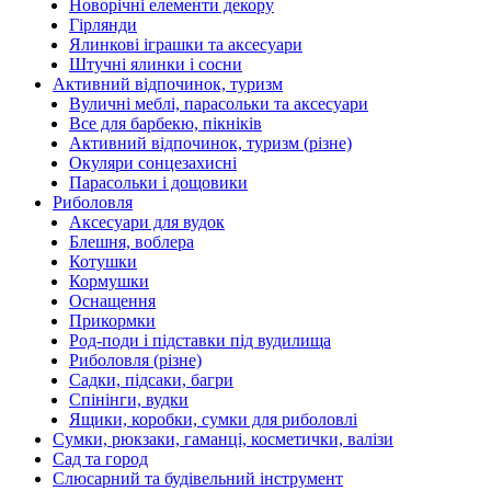
Новорічні елементи декору
Гірлянди
Ялинкові іграшки та аксесуари
Штучні ялинки і сосни
Активний відпочинок, туризм
Вуличні меблі, парасольки та аксесуари
Все для барбекю, пікніків
Активний відпочинок, туризм (різне)
Окуляри сонцезахисні
Парасольки і дощовики
Риболовля
Аксесуари для вудок
Блешня, воблера
Котушки
Кормушки
Оснащення
Прикормки
Род-поди і підставки під вудилища
Риболовля (різне)
Садки, підсаки, багри
Спінінги, вудки
Ящики, коробки, сумки для риболовлі
Сумки, рюкзаки, гаманці, косметички, валізи
Сад та город
Слюсарний та будівельний інструмент