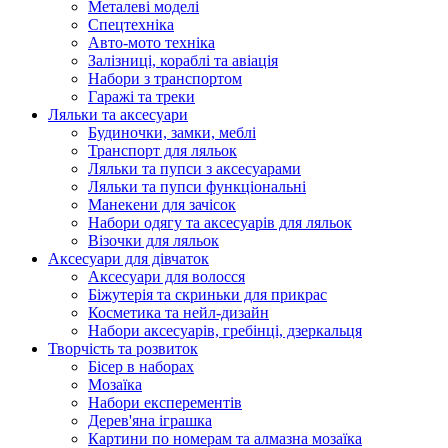
Металеві моделі
Спецтехніка
Авто-мото техніка
Залізниці, кораблі та авіація
Набори з транспортом
Гаражі та треки
Ляльки та аксесуари
Будиночки, замки, меблі
Транспорт для ляльок
Ляльки та пупси з аксесуарами
Ляльки та пупси функціональні
Манекени для зачісок
Набори одягу та аксесуарів для ляльок
Візочки для ляльок
Аксесуари для дівчаток
Аксесуари для волосся
Біжутерія та скриньки для прикрас
Косметика та нейл-дизайн
Набори аксесуарів, гребінці, дзеркальця
Творчість та розвиток
Бісер в наборах
Мозаїка
Набори експерементів
Дерев'яна іграшка
Картини по номерам та алмазна мозаїка