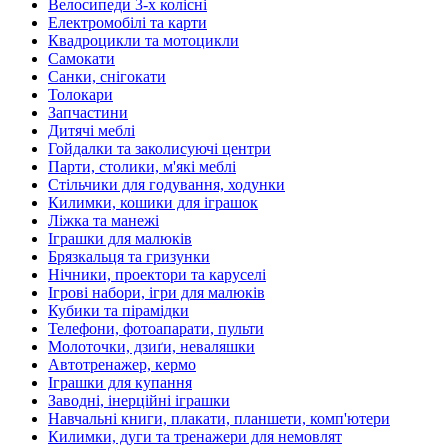
Велосипеди 3-х колісні
Електромобілі та карти
Квадроцикли та мотоцикли
Самокати
Санки, снігокати
Толокари
Запчастини
Дитячі меблі
Гойдалки та заколисуючі центри
Парти, столики, м'які меблі
Стільчики для годування, ходунки
Килимки, кошики для іграшок
Ліжка та манежі
Іграшки для малюків
Брязкальця та гризунки
Нічники, проектори та каруселі
Ігрові набори, ігри для малюків
Кубики та пірамідки
Телефони, фотоапарати, пульти
Молоточки, дзиґи, неваляшки
Автотренажер, кермо
Іграшки для купання
Заводні, інерційні іграшки
Навчальні книги, плакати, планшети, комп'ютери
Килимки, дуги та тренажери для немовлят