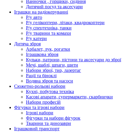
Ванночки , горщики, сидіння
Дитячий посуд та аксесуари
Іграшки на радіокеруванні
Р/у авто
Р/у гелікоптери, літаки, квадрокоптери
Р/у спецтехніка, танки
Р/у тварини та комахи
Р/у катери
Дитяча зброя
Арбалет, лук, рогатки
Іграшкова зброя
Кульки, патрони, пістони та аксесуари до зброї
Мечі, шаблі, шпаги, щити
Набори зброї, тир, лазертаг
Рації та біноклі
Водяна зброя та насоси
Сюжетно-рольові набори
Кухні, побутова техніка
Касові апарати, супермаркети, скарбнички
Набори професій
Фігурки та ігрові набори
Ігрові набори
Фігурки та набори фігурок
Тварини та динозаври
Іграшковий транспорт