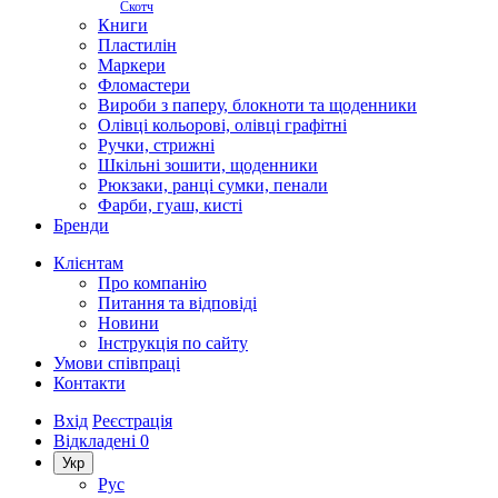
Скотч
Книги
Пластилін
Маркери
Фломастери
Вироби з паперу, блокноти та щоденники
Олівці кольорові, олівці графітні
Ручки, стрижні
Шкільні зошити, щоденники
Рюкзаки, ранці сумки, пенали
Фарби, гуаш, кисті
Бренди
Клієнтам
Про компанію
Питання та відповіді
Новини
Інструкція по сайту
Умови співпраці
Контакти
Вхід
Реєстрація
Відкладені
0
Укр
Рус