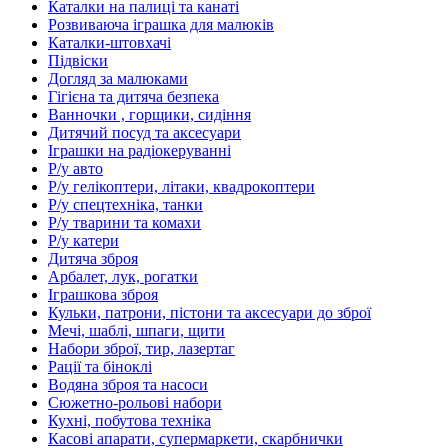
Каталки на палиці та канаті
Розвиваюча іграшка для малюків
Каталки-штовхачі
Підвіски
Догляд за малюками
Гігієна та дитяча безпека
Ванночки , горщики, сидіння
Дитячий посуд та аксесуари
Іграшки на радіокеруванні
Р/у авто
Р/у гелікоптери, літаки, квадрокоптери
Р/у спецтехніка, танки
Р/у тварини та комахи
Р/у катери
Дитяча зброя
Арбалет, лук, рогатки
Іграшкова зброя
Кульки, патрони, пістони та аксесуари до зброї
Мечі, шаблі, шпаги, щити
Набори зброї, тир, лазертаг
Рації та біноклі
Водяна зброя та насоси
Сюжетно-рольові набори
Кухні, побутова техніка
Касові апарати, супермаркети, скарбнички