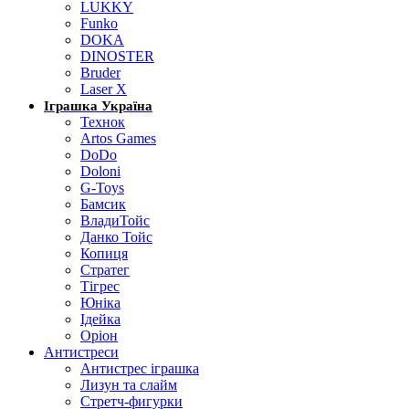
LUKKY
Funko
DOKA
DINOSTER
Bruder
Laser X
Іграшка Україна
Технок
Artos Games
DoDo
Doloni
G-Toys
Бамсик
ВладиТойс
Данко Тойс
Копиця
Стратег
Тігрес
Юніка
Ідейка
Оріон
Антистреси
Антистрес іграшка
Лизун та слайм
Стретч-фигурки