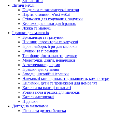
Запчастини
Дитячі меблі
Гойдалки та заколисуючі центри
Парти, столики, м'які меблі
Стільчики для годування, ходунки
Килимки, кошики для іграшок
Ліжка та манежі
Іграшки для малюків
Брязкальця та гризунки
Нічники, проектори та каруселі
Ігрові набори, ігри для малюків
Кубики та пірамідки
Телефони, фотоапарати, пульти
Молоточки, дзиґи, неваляшки
Автотренажер, кермо
Іграшки для купання
Заводні, інерційні іграшки
Навчальні книги, плакати, планшети, комп'ютери
Килимки, дуги та тренажери для немовлят
Каталки на палиці та канаті
Розвиваюча іграшка для малюків
Каталки-штовхачі
Підвіски
Догляд за малюками
Гігієна та дитяча безпека