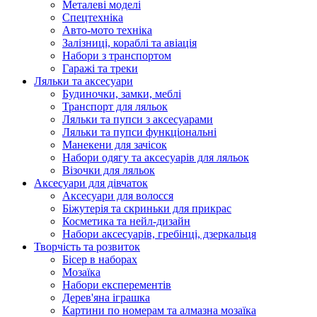
Металеві моделі
Спецтехніка
Авто-мото техніка
Залізниці, кораблі та авіація
Набори з транспортом
Гаражі та треки
Ляльки та аксесуари
Будиночки, замки, меблі
Транспорт для ляльок
Ляльки та пупси з аксесуарами
Ляльки та пупси функціональні
Манекени для зачісок
Набори одягу та аксесуарів для ляльок
Візочки для ляльок
Аксесуари для дівчаток
Аксесуари для волосся
Біжутерія та скриньки для прикрас
Косметика та нейл-дизайн
Набори аксесуарів, гребінці, дзеркальця
Творчість та розвиток
Бісер в наборах
Мозаїка
Набори експерементів
Дерев'яна іграшка
Картини по номерам та алмазна мозаїка