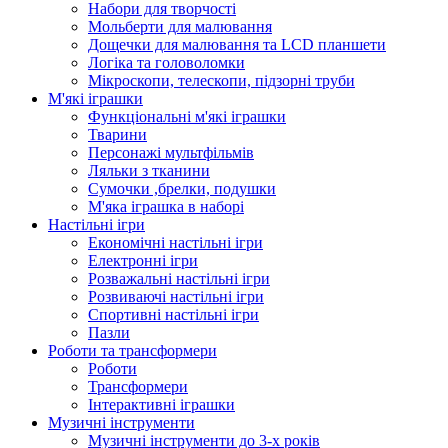
Набори для творчості
Мольберти для малювання
Дощечки для малювання та LCD планшети
Логіка та головоломки
Мікроскопи, телескопи, підзорні труби
М'які іграшки
Функціональні м'які іграшки
Тварини
Персонажі мультфільмів
Ляльки з тканини
Сумочки ,брелки, подушки
М'яка іграшка в наборі
Настільні ігри
Економічні настільні ігри
Електронні ігри
Розважальні настільні ігри
Розвиваючі настільні ігри
Спортивні настільні ігри
Пазли
Роботи та трансформери
Роботи
Трансформери
Інтерактивні іграшки
Музичні інструменти
Музичні інструменти до 3-х років