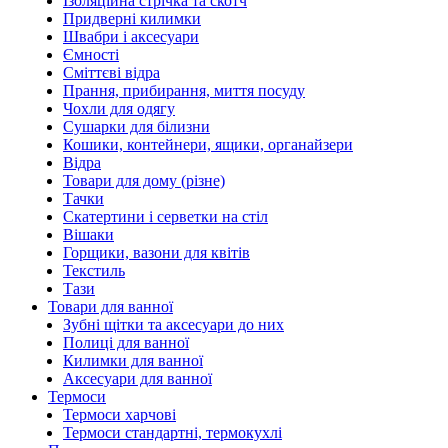
Ізоляційна стрічка та скотч
Придверні килимки
Швабри і аксесуари
Ємності
Сміттєві відра
Прання, прибирання, миття посуду
Чохли для одягу
Сушарки для білизни
Кошики, контейнери, ящики, органайзери
Відра
Товари для дому (різне)
Тачки
Скатертини і серветки на стіл
Вішаки
Горщики, вазони для квітів
Текстиль
Тази
Товари для ванної
Зубні щітки та аксесуари до них
Полиці для ванної
Килимки для ванної
Аксесуари для ванної
Термоси
Термоси харчові
Термоси стандартні, термокухлі