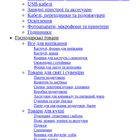
USB-кабелі
Зарядні пристрої та аксесуари
Кабелі, перехідники та подовжувачі
Освітлення
Фотоапарати, мікрофони та принтери
Годинники
Господарські товари
Все для випікання
Каструлі, форми для випікання
Каструлі, ковші
Кришки для каструль і сковорідок
Сковорідки і сотейники
Форми для льоду та морозива
Товари для свят і сувеніри
Пакети подарункові
Конверти та листівки
Свічки, повітряні кульки, хлопавки
Коробки подарункові
Аксесуари для карнавалу та святковий декор
Сувеніри та ігри, брелки
Папір для пакування подарунків, банти
Товари для кухні
Цукорниці, серветниці і набори
Ножі, ножиці, топірці та аксесуари
Підноси
Спецовниці
Кошики для фруктів, хліба
Кухонні дошки