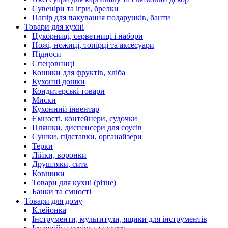
Сувеніри та ігри, брелки
Папір для пакування подарунків, банти
Товари для кухні
Цукорниці, серветниці і набори
Ножі, ножиці, топірці та аксесуари
Підноси
Спецовниці
Кошики для фруктів, хліба
Кухонні дошки
Кондитерські товари
Миски
Кухонний інвентар
Ємності, контейнери, судочки
Пляшки, диспенсери для соусів
Сушки, підставки, органайзери
Терки
Лійки, воронки
Друшляки, сита
Ковшики
Товари для кухні (різне)
Банки та ємності
Товари для дому
Клейонка
Інструменти, мультитули, ящики для інструментів