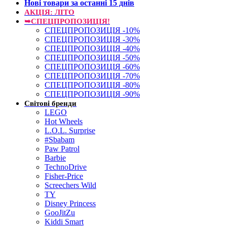
Нові товари за останнi 15 днiв
АКЦІЯ: ЛІТО
➥СПЕЦПРОПОЗИЦІЯ!
СПЕЦПРОПОЗИЦІЯ -10%
СПЕЦПРОПОЗИЦІЯ -30%
СПЕЦПРОПОЗИЦІЯ -40%
СПЕЦПРОПОЗИЦІЯ -50%
СПЕЦПРОПОЗИЦІЯ -60%
СПЕЦПРОПОЗИЦІЯ -70%
СПЕЦПРОПОЗИЦІЯ -80%
СПЕЦПРОПОЗИЦІЯ -90%
Світові бренди
LEGO
Hot Wheels
L.O.L. Surprise
#Sbabam
Paw Patrol
Barbie
TechnoDrive
Fisher-Price
Screechers Wild
TY
Disney Princess
GooJitZu
Kiddi Smart