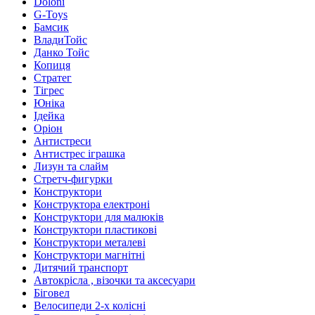
Doloni
G-Toys
Бамсик
ВладиТойс
Данко Тойс
Копиця
Стратег
Тігрес
Юніка
Ідейка
Оріон
Антистреси
Антистрес іграшка
Лизун та слайм
Стретч-фигурки
Конструктори
Конструктора електроні
Конструктори для малюків
Конструктори пластикові
Конструктори металеві
Конструктори магнітні
Дитячий транспорт
Автокрісла , візочки та аксесуари
Біговел
Велосипеди 2-х колісні