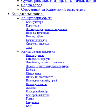
Сумки, рюкзаки, гаманці, косметички, валізи
Сад та город
Слюсарний та будівельний інструмент
Канцелярські товари
Канцтовари офісні
Калькулятори
Коректори
Лотки для документів і підставки
Ножі канцелярські
Ножиці офісні
Офісне приладдя
Степлери, дироколи
Теки
Канцтовари шкільні
Ножиці дитячі
Готовальні, циркулі
Ланчбокси, термоси, пляшечки
Лінійки, трикутники, транспортири
Крейда
Обкладинки
Шкільний асортимент
Папки для зошитів, праці
Папки для школи
Альбоми
Кольоровий папір
Кольоровий картон
Гумки
Стругачки
Клей