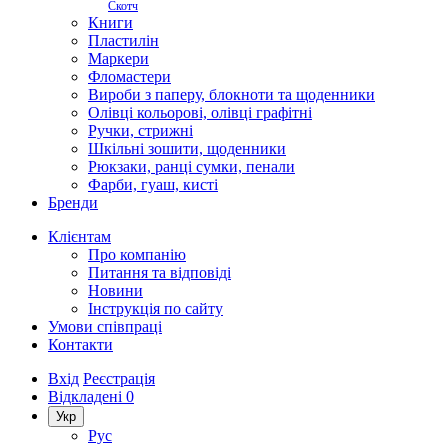
Скотч
Книги
Пластилін
Маркери
Фломастери
Вироби з паперу, блокноти та щоденники
Олівці кольорові, олівці графітні
Ручки, стрижні
Шкільні зошити, щоденники
Рюкзаки, ранці сумки, пенали
Фарби, гуаш, кисті
Бренди
Клієнтам
Про компанію
Питання та відповіді
Новини
Інструкція по сайту
Умови співпраці
Контакти
Вхід
Реєстрація
Відкладені
0
Укр
Рус