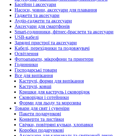
Басейни і аксесуари
Насоси, човни, аксесуари для плавання
Гаджети та аксесуари
Аудіо-гаджети та аксесуари
Аксесуари для смартфонів
Smart-годинники, фітнес-браслети та аксесуари
USB-кабелі
Зарядні пристрої та аксесуари
Кабелі, перехідники та подовжувачі
Освітлення
Фотоапарати, мікрофони та принтери
Годинники
Господарські товари
Все для випікання
Каструлі, форми для випікання
Каструлі, ковші
Кришки для каструль і сковорідок
Сковорідки і сотейники
Форми для льоду та морозива
Товари для свят і сувеніри
Пакети подарункові
Конверти та листівки
Свічки, повітряні кульки, хлопавки
Коробки подарункові
Аксесуари для карнавалу та святковий декор