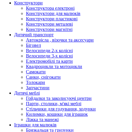
Конструктори
Конструктора електроні
Конструктори для малюків
Конструктори пластикові
Конструктори металеві
Конструктори магнітні
Дитячий транспорт
Автокрісла , візочки та аксесуари
Біговел
Велосипеди 2-х колісні
Велосипеди 3-х колісні
Електромобілі та карти
Квадроцикли та мотоцикли
Самокати
Санки, снігокати
Толокари
Запчастини
Дитячі меблі
Гойдалки та заколисуючі центри
Парти, столики, м'які меблі
Стільчики для годування, ходунки
Килимки, кошики для іграшок
Ліжка та манежі
Іграшки для малюків
Брязкальця та гризунки