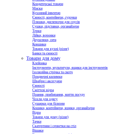
Кондитерські товари
Миски
Кухонний інвентар
Ємності, контейнери, судочки
Пляшки, диспенсери для соусів
Сушки, підставки, органайзери
Терки
Лійки, воронки
Друшляки, сита
Ковшики
Товари для кухні (різне)
Банки та ємності
Товари для дому
Клейонка
Інструменти, мультитули, ящики для інструментів
Ізоляційна стрічка та скотч
Придверні килимки
Швабри і аксесуари
Ємності
Сміттєві відра
Прання, прибирання, миття посуду
Чохли для одягу
Сушарки для білизни
Кошики, контейнери, ящики, органайзери
Відра
Товари для дому (різне)
Тачки
Скатертини і серветки на стіл
Вішаки