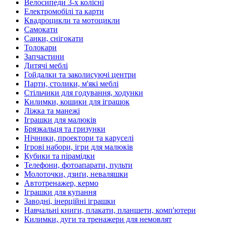
Велосипеди 3-х колісні
Електромобілі та карти
Квадроцикли та мотоцикли
Самокати
Санки, снігокати
Толокари
Запчастини
Дитячі меблі
Гойдалки та заколисуючі центри
Парти, столики, м'які меблі
Стільчики для годування, ходунки
Килимки, кошики для іграшок
Ліжка та манежі
Іграшки для малюків
Брязкальця та гризунки
Нічники, проектори та каруселі
Ігрові набори, ігри для малюків
Кубики та пірамідки
Телефони, фотоапарати, пульти
Молоточки, дзиґи, неваляшки
Автотренажер, кермо
Іграшки для купання
Заводні, інерційні іграшки
Навчальні книги, плакати, планшети, комп'ютери
Килимки, дуги та тренажери для немовлят