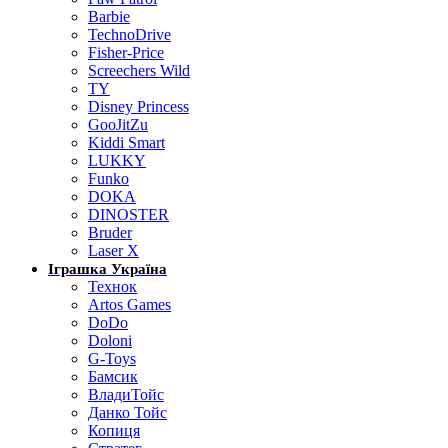
Barbie
TechnoDrive
Fisher-Price
Screechers Wild
TY
Disney Princess
GooJitZu
Kiddi Smart
LUKKY
Funko
DOKA
DINOSTER
Bruder
Laser X
Іграшка Україна
Технок
Artos Games
DoDo
Doloni
G-Toys
Бамсик
ВладиТойс
Данко Тойс
Копиця