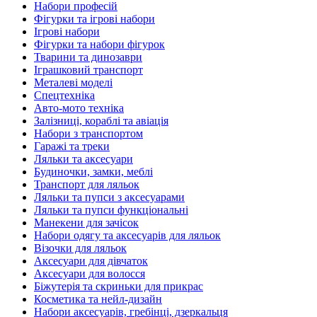
Набори професій
Фігурки та ігрові набори
Ігрові набори
Фігурки та набори фігурок
Тварини та динозаври
Іграшковий транспорт
Металеві моделі
Спецтехніка
Авто-мото техніка
Залізниці, кораблі та авіація
Набори з транспортом
Гаражі та треки
Ляльки та аксесуари
Будиночки, замки, меблі
Транспорт для ляльок
Ляльки та пупси з аксесуарами
Ляльки та пупси функціональні
Манекени для зачісок
Набори одягу та аксесуарів для ляльок
Візочки для ляльок
Аксесуари для дівчаток
Аксесуари для волосся
Біжутерія та скриньки для прикрас
Косметика та нейл-дизайн
Набори аксесуарів, гребінці, дзеркальця