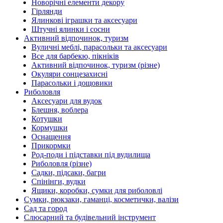
Новорічні елементи декору
Гірлянди
Ялинкові іграшки та аксесуари
Штучні ялинки і сосни
Активний відпочинок, туризм
Вуличні меблі, парасольки та аксесуари
Все для барбекю, пікніків
Активний відпочинок, туризм (різне)
Окуляри сонцезахисні
Парасольки і дощовики
Риболовля
Аксесуари для вудок
Блешня, воблера
Котушки
Кормушки
Оснащення
Прикормки
Род-поди і підставки під вудилища
Риболовля (різне)
Садки, підсаки, багри
Спінінги, вудки
Ящики, коробки, сумки для риболовлі
Сумки, рюкзаки, гаманці, косметички, валізи
Сад та город
Слюсарний та будівельний інструмент