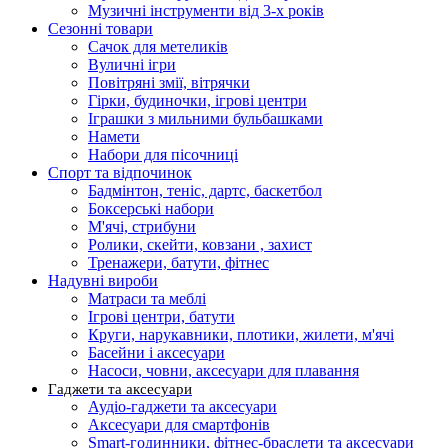
Музичні інструменти від 3-х років
Сезонні товари
Сачок для метеликів
Вуличні ігри
Повітряні змії, вітрячки
Гірки, будиночки, ігрові центри
Іграшки з мильними бульбашками
Намети
Набори для пісочниці
Спорт та відпочинок
Бадмінтон, теніс, дартс, баскетбол
Боксерські набори
М'ячі, стрибуни
Ролики, скейти, ковзани , захист
Тренажери, батути, фітнес
Надувні вироби
Матраси та меблі
Ігрові центри, батути
Круги, нарукавники, плотики, жилети, м'ячі
Басейни і аксесуари
Насоси, човни, аксесуари для плавання
Гаджети та аксесуари
Аудіо-гаджети та аксесуари
Аксесуари для смартфонів
Smart-годинники, фітнес-браслети та аксесуари