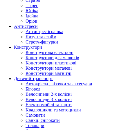
Стратег
Тігрес
Юніка
Ідейка
Оріон
Антистреси
Антистрес іграшка
Лизун та слайм
Стретч-фигурки
Конструктори
Конструктора електроні
Конструктори для малюків
Конструктори пластикові
Конструктори металеві
Конструктори магнітні
Дитячий транспорт
Автокрісла , візочки та аксесуари
Біговел
Велосипеди 2-х колісні
Велосипеди 3-х колісні
Електромобілі та карти
Квадроцикли та мотоцикли
Самокати
Санки, снігокати
Толокари