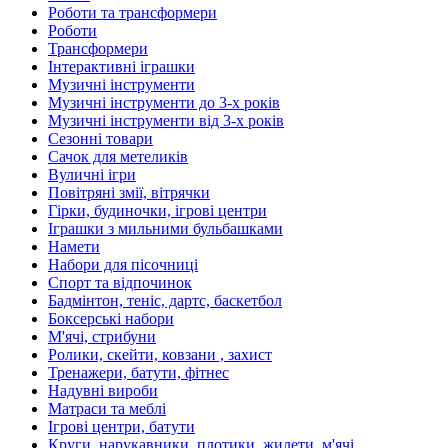
Роботи та трансформери
Роботи
Трансформери
Інтерактивні іграшки
Музичні інструменти
Музичні інструменти до 3-х років
Музичні інструменти від 3-х років
Сезонні товари
Сачок для метеликів
Вуличні ігри
Повітряні змії, вітрячки
Гірки, будиночки, ігрові центри
Іграшки з мильними бульбашками
Намети
Набори для пісочниці
Спорт та відпочинок
Бадмінтон, теніс, дартс, баскетбол
Боксерські набори
М'ячі, стрибуни
Ролики, скейти, ковзани , захист
Тренажери, батути, фітнес
Надувні вироби
Матраси та меблі
Ігрові центри, батути
Круги, нарукавники, плотики, жилети, м'ячі