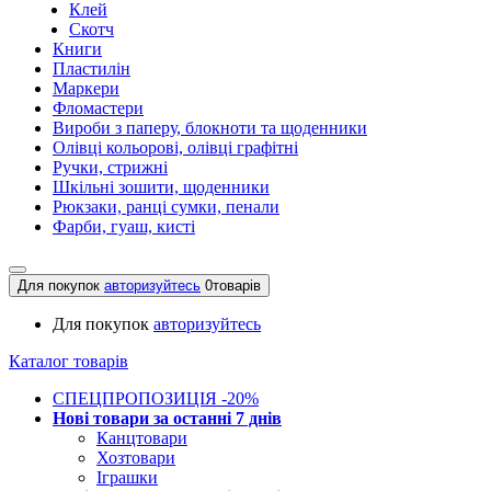
Клей
Скотч
Книги
Пластилін
Маркери
Фломастери
Вироби з паперу, блокноти та щоденники
Олівці кольорові, олівці графітні
Ручки, стрижні
Шкільні зошити, щоденники
Рюкзаки, ранці сумки, пенали
Фарби, гуаш, кисті
Для покупок
авторизуйтесь
0
товарів
Для покупок
авторизуйтесь
Каталог товарів
СПЕЦПРОПОЗИЦІЯ -20%
Нові товари за останнi 7 днiв
Канцтовари
Хозтовари
Іграшки