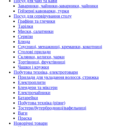
Посуд для чаю та кави
Заварники, чайники-заварники, чайники
Гейзерні кавоварки, турки
Посуд для сервірування столу
Графіни та глечики
Тарілки
Миски, салатники
Сервізи
Блюда
Соусниці, менажниці, креманки, кокотниці
Столові прилади
Склянки, келихи, чарки
Тортівниці, фруктівниці
Чашки і кружки
Побутова техніка, електротовари
Прилади для укладання волосся, стрижка
Електроплити
Блендери та міксери
Електрочайники
Батарейки
Побутова техніка (різне)
Тостери/бутербродниці/вафельниці
Ваги
Праска
Новорічні товари