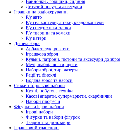
Ванночки , горщики, сидіння
Дитячий посуд та аксесуари
Іграшки на радіокеруванні
Р/у авто
Р/у гелікоптери, літаки, квадрокоптери
Р/у спецтехніка, танки
Р/у тварини та комахи
Р/у катери
Дитяча зброя
Арбалет, лук, рогатки
Іграшкова зброя
Кульки, патрони, пістони та аксесуари до зброї
Мечі, шаблі, шпаги, щити
Набори зброї, тир, лазертаг
Рації та біноклі
Водяна зброя та насоси
Сюжетно-рольові набори
Кухні, побутова техніка
Касові апарати, супермаркети, скарбнички
Набори професій
Фігурки та ігрові набори
Ігрові набори
Фігурки та набори фігурок
Тварини та динозаври
Іграшковий транспорт