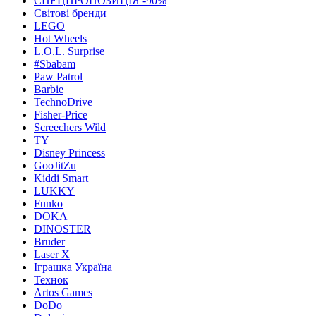
СПЕЦПРОПОЗИЦІЯ -90%
Світові бренди
LEGO
Hot Wheels
L.O.L. Surprise
#Sbabam
Paw Patrol
Barbie
TechnoDrive
Fisher-Price
Screechers Wild
TY
Disney Princess
GooJitZu
Kiddi Smart
LUKKY
Funko
DOKA
DINOSTER
Bruder
Laser X
Іграшка Україна
Технок
Artos Games
DoDo