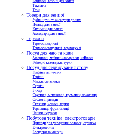
Горщики, вазони для квітів
Текстиль
Тази
Товари для ванної
Зубні щітки та аксесуари до них
Полиці для ванної
Килимки для ванної
Аксесуари для ванної
Термоси
Термоси харчові
Термоси стандартні, термокухлі
Посуд для чаю та кави
Заварники, чайники-заварники, чайники
Гейзерні кавоварки, турки
Посуд для сервірування столу
Графіни та глечики
Тарілки
Миски, салатники
Сервізи
Блюда
Соусниці, менажниці, креманки, кокотниці
Столові прилади
Склянки, келихи, чарки
Тортівниці, фруктівниці
Чашки і кружки
Побутова техніка, електротовари
Прилади для укладання волосся, стрижка
Електроплити
Блендери та міксери