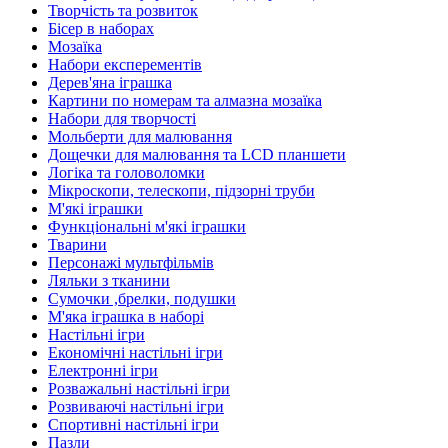
Творчість та розвиток
Бісер в наборах
Мозаїка
Набори експерементів
Дерев'яна іграшка
Картини по номерам та алмазна мозаїка
Набори для творчості
Мольберти для малювання
Дощечки для малювання та LCD планшети
Логіка та головоломки
Мікроскопи, телескопи, підзорні труби
М'які іграшки
Функціональні м'які іграшки
Тварини
Персонажі мультфільмів
Ляльки з тканини
Сумочки ,брелки, подушки
М'яка іграшка в наборі
Настільні ігри
Економічні настільні ігри
Електронні ігри
Розважальні настільні ігри
Розвиваючі настільні ігри
Спортивні настільні ігри
Пазли