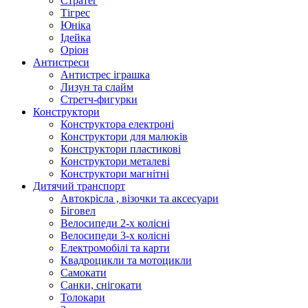
Стратег
Тігрес
Юніка
Ідейка
Оріон
Антистреси
Антистрес іграшка
Лизун та слайм
Стретч-фигурки
Конструктори
Конструктора електроні
Конструктори для малюків
Конструктори пластикові
Конструктори металеві
Конструктори магнітні
Дитячий транспорт
Автокрісла , візочки та аксесуари
Біговел
Велосипеди 2-х колісні
Велосипеди 3-х колісні
Електромобілі та карти
Квадроцикли та мотоцикли
Самокати
Санки, снігокати
Толокари