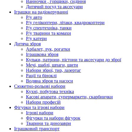
Ванночки , горщики, сидіння
Дитячий посуд та аксесуари
Іграшки на радіокеруванні
Р/у авто
Р/у гелікоптери, літаки, квадрокоптери
Р/у спецтехніка, танки
Р/у тварини та комахи
Р/у катери
Дитяча зброя
Арбалет, лук, рогатки
Іграшкова зброя
Кульки, патрони, пістони та аксесуари до зброї
Мечі, шаблі, шпаги, щити
Набори зброї, тир, лазертаг
Рації та біноклі
Водяна зброя та насоси
Сюжетно-рольові набори
Кухні, побутова техніка
Касові апарати, супермаркети, скарбнички
Набори професій
Фігурки та ігрові набори
Ігрові набори
Фігурки та набори фігурок
Тварини та динозаври
Іграшковий транспорт