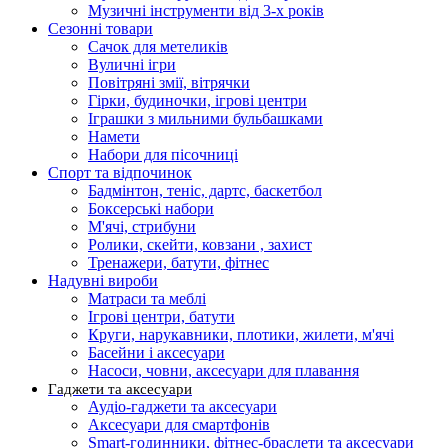
Музичні інструменти від 3-х років
Сезонні товари
Сачок для метеликів
Вуличні ігри
Повітряні змії, вітрячки
Гірки, будиночки, ігрові центри
Іграшки з мильними бульбашками
Намети
Набори для пісочниці
Спорт та відпочинок
Бадмінтон, теніс, дартс, баскетбол
Боксерські набори
М'ячі, стрибуни
Ролики, скейти, ковзани , захист
Тренажери, батути, фітнес
Надувні вироби
Матраси та меблі
Ігрові центри, батути
Круги, нарукавники, плотики, жилети, м'ячі
Басейни і аксесуари
Насоси, човни, аксесуари для плавання
Гаджети та аксесуари
Аудіо-гаджети та аксесуари
Аксесуари для смартфонів
Smart-годинники, фітнес-браслети та аксесуари