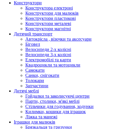
Конструктори
Конструктора електроні
Конструктори для малюків
Конструктори пластикові
Конструктори металеві
Конструктори магнітні
Дитячий транспорт
Автокрісла , візочки та аксесуари
Біговел
Велосипеди 2-х колісні
Велосипеди 3-х колісні
Електромобілі та карти
Квадроцикли та мотоцикли
Самокати
Санки, снігокати
Толокари
Запчастини
Дитячі меблі
Гойдалки та заколисуючі центри
Парти, столики, м'які меблі
Стільчики для годування, ходунки
Килимки, кошики для іграшок
Ліжка та манежі
Іграшки для малюків
Брязкальця та гризунки