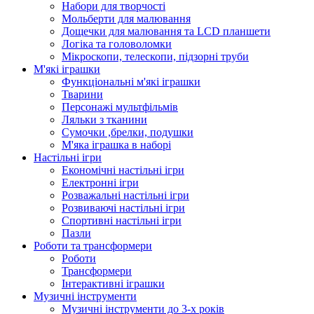
Набори для творчості
Мольберти для малювання
Дощечки для малювання та LCD планшети
Логіка та головоломки
Мікроскопи, телескопи, підзорні труби
М'які іграшки
Функціональні м'які іграшки
Тварини
Персонажі мультфільмів
Ляльки з тканини
Сумочки ,брелки, подушки
М'яка іграшка в наборі
Настільні ігри
Економічні настільні ігри
Електронні ігри
Розважальні настільні ігри
Розвиваючі настільні ігри
Спортивні настільні ігри
Пазли
Роботи та трансформери
Роботи
Трансформери
Інтерактивні іграшки
Музичні інструменти
Музичні інструменти до 3-х років