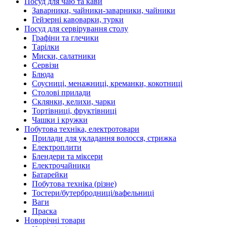
Посуд для чаю та кави
Заварники, чайники-заварники, чайники
Гейзерні кавоварки, турки
Посуд для сервірування столу
Графіни та глечики
Тарілки
Миски, салатники
Сервізи
Блюда
Соусниці, менажниці, креманки, кокотниці
Столові прилади
Склянки, келихи, чарки
Тортівниці, фруктівниці
Чашки і кружки
Побутова техніка, електротовари
Прилади для укладання волосся, стрижка
Електроплити
Блендери та міксери
Електрочайники
Батарейки
Побутова техніка (різне)
Тостери/бутербродниці/вафельниці
Ваги
Праска
Новорічні товари