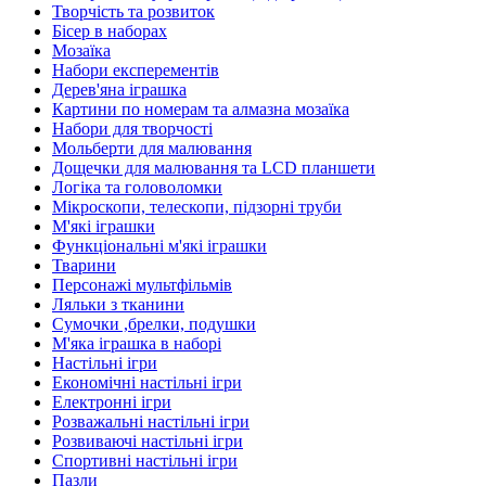
Творчість та розвиток
Бісер в наборах
Мозаїка
Набори експерементів
Дерев'яна іграшка
Картини по номерам та алмазна мозаїка
Набори для творчості
Мольберти для малювання
Дощечки для малювання та LCD планшети
Логіка та головоломки
Мікроскопи, телескопи, підзорні труби
М'які іграшки
Функціональні м'які іграшки
Тварини
Персонажі мультфільмів
Ляльки з тканини
Сумочки ,брелки, подушки
М'яка іграшка в наборі
Настільні ігри
Економічні настільні ігри
Електронні ігри
Розважальні настільні ігри
Розвиваючі настільні ігри
Спортивні настільні ігри
Пазли