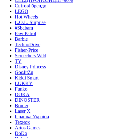
СПЕЦПРОПОЗИЦІЯ -90%
Світові бренди
LEGO
Hot Wheels
L.O.L. Surprise
#Sbabam
Paw Patrol
Barbie
TechnoDrive
Fisher-Price
Screechers Wild
TY
Disney Princess
GooJitZu
Kiddi Smart
LUKKY
Funko
DOKA
DINOSTER
Bruder
Laser X
Іграшка Україна
Технок
Artos Games
DoDo