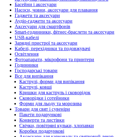
Басейни і аксесуари
Насоси, човни, аксесуари для плавання
Гаджети та аксесуари
Аудіо-гаджети та аксесуари
Аксесуари для смартфонів
Smart-годинники, фітнес-браслети та аксесуари
USB-кабелі
Зарядні пристрої та аксесуари
Кабелі, перехідники та подовжувачі
Освітлення
Фотоапарати, мікрофони та принтери
Годинники
Господарські товари
Все для випікання
Каструлі, форми для випікання
Каструлі, ковші
Кришки для каструль і сковорідок
Сковорідки і сотейники
Форми для льоду та морозива
Товари для свят і сувеніри
Пакети подарункові
Конверти та листівки
Свічки, повітряні кульки, хлопавки
Коробки подарункові
Аксесуари для карнавалу та святковий декор