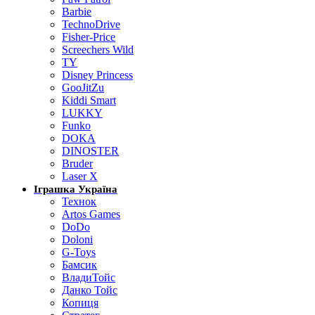
Barbie
TechnoDrive
Fisher-Price
Screechers Wild
TY
Disney Princess
GooJitZu
Kiddi Smart
LUKKY
Funko
DOKA
DINOSTER
Bruder
Laser X
Іграшка Україна
Технок
Artos Games
DoDo
Doloni
G-Toys
Бамсик
ВладиТойс
Данко Тойс
Копиця