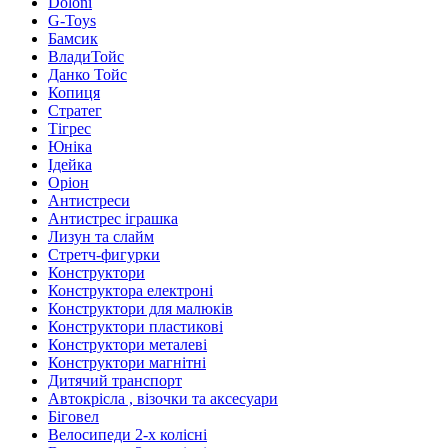
Doloni
G-Toys
Бамсик
ВладиТойс
Данко Тойс
Копиця
Стратег
Тігрес
Юніка
Ідейка
Оріон
Антистреси
Антистрес іграшка
Лизун та слайм
Стретч-фигурки
Конструктори
Конструктора електроні
Конструктори для малюків
Конструктори пластикові
Конструктори металеві
Конструктори магнітні
Дитячий транспорт
Автокрісла , візочки та аксесуари
Біговел
Велосипеди 2-х колісні