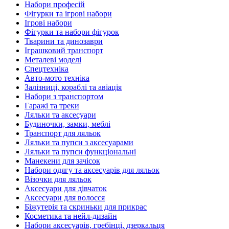
Набори професій
Фігурки та ігрові набори
Ігрові набори
Фігурки та набори фігурок
Тварини та динозаври
Іграшковий транспорт
Металеві моделі
Спецтехніка
Авто-мото техніка
Залізниці, кораблі та авіація
Набори з транспортом
Гаражі та треки
Ляльки та аксесуари
Будиночки, замки, меблі
Транспорт для ляльок
Ляльки та пупси з аксесуарами
Ляльки та пупси функціональні
Манекени для зачісок
Набори одягу та аксесуарів для ляльок
Візочки для ляльок
Аксесуари для дівчаток
Аксесуари для волосся
Біжутерія та скриньки для прикрас
Косметика та нейл-дизайн
Набори аксесуарів, гребінці, дзеркальця