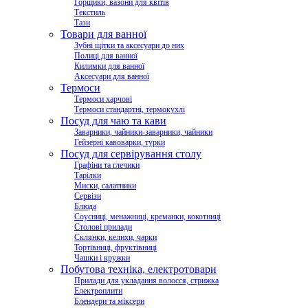
Горщики, вазони для квітів
Текстиль
Тази
Товари для ванної
Зубні щітки та аксесуари до них
Полиці для ванної
Килимки для ванної
Аксесуари для ванної
Термоси
Термоси харчові
Термоси стандартні, термокухлі
Посуд для чаю та кави
Заварники, чайники-заварники, чайники
Гейзерні кавоварки, турки
Посуд для сервірування столу
Графіни та глечики
Тарілки
Миски, салатники
Сервізи
Блюда
Соусниці, менажниці, креманки, кокотниці
Столові прилади
Склянки, келихи, чарки
Тортівниці, фруктівниці
Чашки і кружки
Побутова техніка, електротовари
Прилади для укладання волосся, стрижка
Електроплити
Блендери та міксери