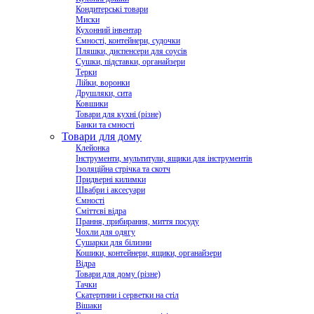
Кондитерські товари
Миски
Кухонний інвентар
Ємності, контейнери, судочки
Пляшки, диспенсери для соусів
Сушки, підставки, органайзери
Терки
Лійки, воронки
Друшляки, сита
Ковшики
Товари для кухні (різне)
Банки та ємності
Товари для дому
Клейонка
Інструменти, мультитули, ящики для інструментів
Ізоляційна стрічка та скотч
Придверні килимки
Швабри і аксесуари
Ємності
Сміттєві відра
Прання, прибирання, миття посуду
Чохли для одягу
Сушарки для білизни
Кошики, контейнери, ящики, органайзери
Відра
Товари для дому (різне)
Тачки
Скатертини і серветки на стіл
Вішаки