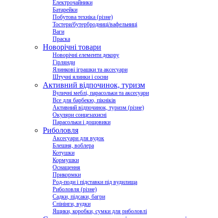
Електрочайники
Батарейки
Побутова техніка (різне)
Тостери/бутербродниці/вафельниці
Ваги
Праска
Новорічні товари
Новорічні елементи декору
Гірлянди
Ялинкові іграшки та аксесуари
Штучні ялинки і сосни
Активний відпочинок, туризм
Вуличні меблі, парасольки та аксесуари
Все для барбекю, пікніків
Активний відпочинок, туризм (різне)
Окуляри сонцезахисні
Парасольки і дощовики
Риболовля
Аксесуари для вудок
Блешня, воблера
Котушки
Кормушки
Оснащення
Прикормки
Род-поди і підставки під вудилища
Риболовля (різне)
Садки, підсаки, багри
Спінінги, вудки
Ящики, коробки, сумки для риболовлі