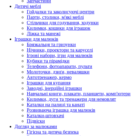
Запчастини
Дитячі меблі
Гойдалки та заколисуючі центри
Парти, столики, м'які меблі
Стільчики для годування, ходунки
Килимки, кошики для іграшок
Ліжка та манежі
Іграшки для малюків
Брязкальця та гризунки
Нічники, проектори та каруселі
Ігрові набори, ігри для малюків
Кубики та пірамідки
Телефони, фотоапарати, пульти
Молоточки, дзиґи, неваляшки
Автотренажер, кермо
Іграшки для купання
Заводні, інерційні іграшки
Навчальні книги, плакати, планшети, комп'ютери
Килимки, дуги та тренажери для немовлят
Каталки на палиці та канаті
Розвиваюча іграшка для малюків
Каталки-штовхачі
Підвіски
Догляд за малюками
Гігієна та дитяча безпека