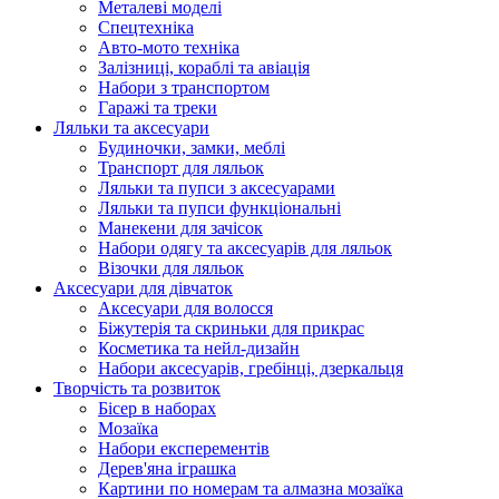
Металеві моделі
Спецтехніка
Авто-мото техніка
Залізниці, кораблі та авіація
Набори з транспортом
Гаражі та треки
Ляльки та аксесуари
Будиночки, замки, меблі
Транспорт для ляльок
Ляльки та пупси з аксесуарами
Ляльки та пупси функціональні
Манекени для зачісок
Набори одягу та аксесуарів для ляльок
Візочки для ляльок
Аксесуари для дівчаток
Аксесуари для волосся
Біжутерія та скриньки для прикрас
Косметика та нейл-дизайн
Набори аксесуарів, гребінці, дзеркальця
Творчість та розвиток
Бісер в наборах
Мозаїка
Набори експерементів
Дерев'яна іграшка
Картини по номерам та алмазна мозаїка