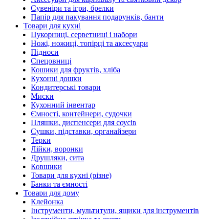
Сувеніри та ігри, брелки
Папір для пакування подарунків, банти
Товари для кухні
Цукорниці, серветниці і набори
Ножі, ножиці, топірці та аксесуари
Підноси
Спецовниці
Кошики для фруктів, хліба
Кухонні дошки
Кондитерські товари
Миски
Кухонний інвентар
Ємності, контейнери, судочки
Пляшки, диспенсери для соусів
Сушки, підставки, органайзери
Терки
Лійки, воронки
Друшляки, сита
Ковшики
Товари для кухні (різне)
Банки та ємності
Товари для дому
Клейонка
Інструменти, мультитули, ящики для інструментів