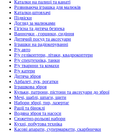
Каталки на палиці та канаті
Розвиваюча іграшка для малюків
Каталки-штовхачі
Підвіски
Догляд за малюками
Гігієна та дитяча безпека
Ванночки , горщики, сидіння
Дитячий посуд та аксесуари
Іграшки на радіокеруванні
Р/у авто
Р/у гелікоптери, літаки, квадрокоптери
Р/у спецтехніка, танки
Р/у тварини та комахи
Р/у катери
Дитяча зброя
Арбалет, лук, рогатки
Іграшкова зброя
Кульки, патрони, пістони та аксесуари до зброї
Мечі, шаблі, шпаги, щити
Набори зброї, тир, лазертаг
Рації та біноклі
Водяна зброя та насоси
Сюжетно-рольові набори
Кухні, побутова техніка
Касові апарати, супермаркети, скарбнички