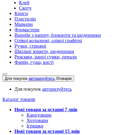
Клей
Скотч
Книги
Пластилін
Маркери
Фломастери
Вироби з паперу, блокноти та щоденники
Олівці кольорові, олівці графітні
Ручки, стрижні
Шкільні зошити, щоденники
Рюкзаки, ранці сумки, пенали
Фарби, гуаш, кисті
Для покупок
авторизуйтесь
0
товарів
Для покупок
авторизуйтесь
Каталог товарів
Нові товари за останнi 7 днiв
Канцтовари
Хозтовари
Іграшки
Нові товари за останнi 15 днiв