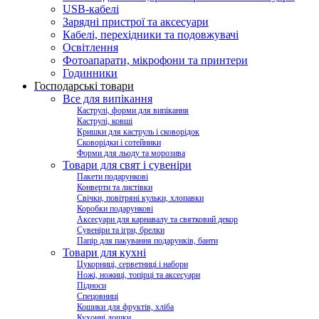
USB-кабелі
Зарядні пристрої та аксесуари
Кабелі, перехідники та подовжувачі
Освітлення
Фотоапарати, мікрофони та принтери
Годинники
Господарські товари
Все для випікання
Каструлі, форми для випікання
Каструлі, ковші
Кришки для каструль і сковорідок
Сковорідки і сотейники
Форми для льоду та морозива
Товари для свят і сувеніри
Пакети подарункові
Конверти та листівки
Свічки, повітряні кульки, хлопавки
Коробки подарункові
Аксесуари для карнавалу та святковий декор
Сувеніри та ігри, брелки
Папір для пакування подарунків, банти
Товари для кухні
Цукорниці, серветниці і набори
Ножі, ножиці, топірці та аксесуари
Підноси
Спецовниці
Кошики для фруктів, хліба
Кухонні дошки