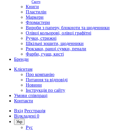
Скотч
Книги
Пластилін
Маркери
Фломастери
Вироби з паперу, блокноти та щоденники
Олівці кольорові, олівці графітні
Ручки, стрижні
Шкільні зошити, щоденники
Рюкзаки, ранці сумки, пенали
Фарби, гуаш, кисті
Бренди
Клієнтам
Про компанію
Питання та відповіді
Новини
Інструкція по сайту
Умови співпраці
Контакти
Вхід
Реєстрація
Відкладені
0
Укр
Рус