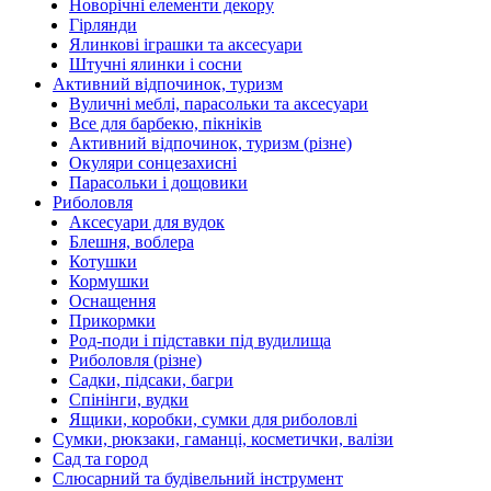
Новорічні елементи декору
Гірлянди
Ялинкові іграшки та аксесуари
Штучні ялинки і сосни
Активний відпочинок, туризм
Вуличні меблі, парасольки та аксесуари
Все для барбекю, пікніків
Активний відпочинок, туризм (різне)
Окуляри сонцезахисні
Парасольки і дощовики
Риболовля
Аксесуари для вудок
Блешня, воблера
Котушки
Кормушки
Оснащення
Прикормки
Род-поди і підставки під вудилища
Риболовля (різне)
Садки, підсаки, багри
Спінінги, вудки
Ящики, коробки, сумки для риболовлі
Сумки, рюкзаки, гаманці, косметички, валізи
Сад та город
Слюсарний та будівельний інструмент