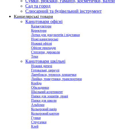
Сумки, рюкзаки, гаманці, косметички, валізи
Сад та город
Слюсарний та будівельний інструмент
Канцелярські товари
Канцтовари офісні
Калькулятори
Коректори
Лотки для документів і підставки
Ножі канцелярські
Ножиці офісні
Офісне приладдя
Степлери, дироколи
Теки
Канцтовари шкільні
Ножиці дитячі
Готовальні, циркулі
Ланчбокси, термоси, пляшечки
Лінійки, трикутники, транспортири
Крейда
Обкладинки
Шкільний асортимент
Папки для зошитів, праці
Папки для школи
Альбоми
Кольоровий папір
Кольоровий картон
Гумки
Стругачки
Клей