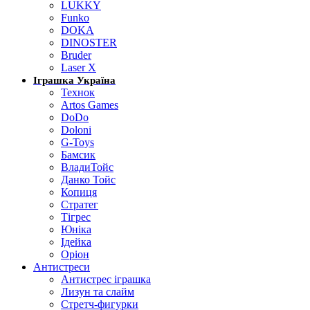
LUKKY
Funko
DOKA
DINOSTER
Bruder
Laser X
Іграшка Україна
Технок
Artos Games
DoDo
Doloni
G-Toys
Бамсик
ВладиТойс
Данко Тойс
Копиця
Стратег
Тігрес
Юніка
Ідейка
Оріон
Антистреси
Антистрес іграшка
Лизун та слайм
Стретч-фигурки