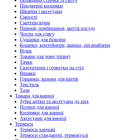
Ізоляційна стрічка та скотч
Придверні килимки
Швабри і аксесуари
Ємності
Сміттєві відра
Прання, прибирання, миття посуду
Чохли для одягу
Сушарки для білизни
Кошики, контейнери, ящики, органайзери
Відра
Товари для дому (різне)
Тачки
Скатертини і серветки на стіл
Вішаки
Горщики, вазони для квітів
Текстиль
Тази
Товари для ванної
Зубні щітки та аксесуари до них
Полиці для ванної
Килимки для ванної
Аксесуари для ванної
Термоси
Термоси харчові
Термоси стандартні, термокухлі