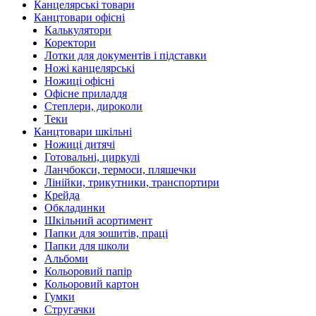
Канцелярські товари
Канцтовари офісні
Калькулятори
Коректори
Лотки для документів і підставки
Ножі канцелярські
Ножиці офісні
Офісне приладдя
Степлери, дироколи
Теки
Канцтовари шкільні
Ножиці дитячі
Готовальні, циркулі
Ланчбокси, термоси, пляшечки
Лінійки, трикутники, транспортири
Крейда
Обкладинки
Шкільний асортимент
Папки для зошитів, праці
Папки для школи
Альбоми
Кольоровий папір
Кольоровий картон
Гумки
Стругачки