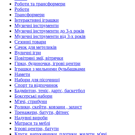
Роботи та трансформери
Роботи
Трансформери
Інтерактивні іграшки
Музичні інструменти
Музичні інструменти до 3-х років
Музичні інструменти від 3-х років
Сезонні товари
Сачок для метеликів
Вуличні ігри
Повітряні змії, вітрячки
Гірки, будиночки, ігрові центри
Іграшки з мильними бульбашками
Намети
Набори для пісочниці
Спорт та відпочинок
Бадмінтон, теніс, дартс, баскетбол
Боксерські набори
М'ячі, стрибуни
Ролики, скейти, ковзани , захист
Тренажери, батути, фітнес
Надувні вироби
Матраси та меблі
Ігрові центри, батути
Круги, нарукавники, плотики, жилети, м'ячі