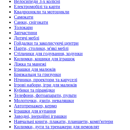
Велосипеди 3-х колісні
Електромобілі та карти
Квадроцикли та мотоцикли
Самокати
Санки, снігокати
Толокари
Запчастини
Дитячі меблі
Гойдалки та заколисуючі центри
Парти, столики, м'які меблі
Стільчики для годування, ходунки
Килимки, кошики для іграшок
Ліжка та манежі
Іграшки для малюків
Брязкальця та гризунки
Нічники, проектори та каруселі
Ігрові набори, ігри для малюків
Кубики та пірамідки
Телефони, фотоапарати, пульти
Молоточки, дзиґи, неваляшки
Автотренажер, кермо
Іграшки для купання
Заводні, інерційні іграшки
Навчальні книги, плакати, планшети, комп'ютери
Килимки, дуги та тренажери для немовлят