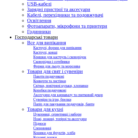
USB-кабелі
Зарядні пристрої та аксесуари
Кабелі, перехідники та подовжувачі
Освітлення
Фотоапарати, мікрофони та принтери
Годинники
Господарські товари
Все для випікання
Каструлі, форми для випікання
Каструлі, ковші
Кришки для каструль і сковорідок
Сковорідки і сотейники
Форми для льоду та морозива
Товари для свят і сувеніри
Пакети подарункові
Конверти та листівки
Свічки, повітряні кульки, хлопавки
Коробки подарункові
Аксесуари для карнавалу та святковий декор
Сувеніри та ігри, брелки
Папір для пакування подарунків, банти
Товари для кухні
Цукорниці, серветниці і набори
Ножі, ножиці, топірці та аксесуари
Підноси
Спецовниці
Кошики для фруктів, хліба
Кухонні дошки