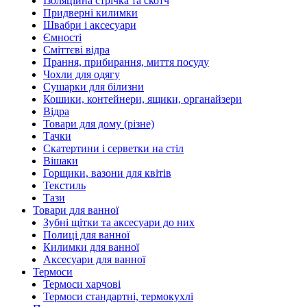
Ізоляційна стрічка та скотч
Придверні килимки
Швабри і аксесуари
Ємності
Сміттєві відра
Прання, прибирання, миття посуду
Чохли для одягу
Сушарки для білизни
Кошики, контейнери, ящики, органайзери
Відра
Товари для дому (різне)
Тачки
Скатертини і серветки на стіл
Вішаки
Горщики, вазони для квітів
Текстиль
Тази
Товари для ванної
Зубні щітки та аксесуари до них
Полиці для ванної
Килимки для ванної
Аксесуари для ванної
Термоси
Термоси харчові
Термоси стандартні, термокухлі