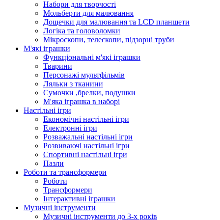
Набори для творчості
Мольберти для малювання
Дощечки для малювання та LCD планшети
Логіка та головоломки
Мікроскопи, телескопи, підзорні труби
М'які іграшки
Функціональні м'які іграшки
Тварини
Персонажі мультфільмів
Ляльки з тканини
Сумочки ,брелки, подушки
М'яка іграшка в наборі
Настільні ігри
Економічні настільні ігри
Електронні ігри
Розважальні настільні ігри
Розвиваючі настільні ігри
Спортивні настільні ігри
Пазли
Роботи та трансформери
Роботи
Трансформери
Інтерактивні іграшки
Музичні інструменти
Музичні інструменти до 3-х років