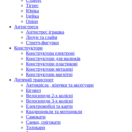
Стратег
Тігрес
Юніка
Ідейка
Оріон
Антистреси
Антистрес іграшка
Лизун та слайм
Стретч-фигурки
Конструктори
Конструктора електроні
Конструктори для малюків
Конструктори пластикові
Конструктори металеві
Конструктори магнітні
Дитячий транспорт
Автокрісла , візочки та аксесуари
Біговел
Велосипеди 2-х колісні
Велосипеди 3-х колісні
Електромобілі та карти
Квадроцикли та мотоцикли
Самокати
Санки, снігокати
Толокари