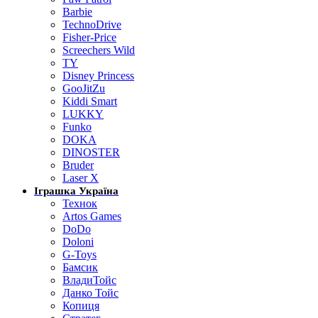
Barbie
TechnoDrive
Fisher-Price
Screechers Wild
TY
Disney Princess
GooJitZu
Kiddi Smart
LUKKY
Funko
DOKA
DINOSTER
Bruder
Laser X
Іграшка Україна
Технок
Artos Games
DoDo
Doloni
G-Toys
Бамсик
ВладиТойс
Данко Тойс
Копиця