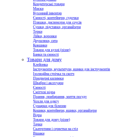
Кондитерські товари
Миски
Кухонний інвентар
Ємності, контейнери, судочки
Пляшки, диспенсери для соусів
Сушки, підставки, органайзери
Терки
Лійки, воронки
Друшляки, сита
Ковшики
Товари для кухні (різне)
Банки та ємності
Товари для дому
Клейонка
Інструменти, мультитули, ящики для інструментів
Ізоляційна стрічка та скотч
Придверні килимки
Швабри і аксесуари
Ємності
Сміттєві відра
Прання, прибирання, миття посуду
Чохли для одягу
Сушарки для білизни
Кошики, контейнери, ящики, органайзери
Відра
Товари для дому (різне)
Тачки
Скатертини і серветки на стіл
Вішаки