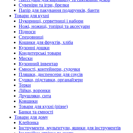
Сувеніри та ігри, брелки
Папір для пакування подарунків, банти
Товари для кухні
Цукорниці, серветниці і набори
Ножі, ножиці, топірці та аксесуари
Підноси
Спецовниці
Кошики для фруктів, хліба
Кухонні дошки
Кондитерські товари
Миски
Кухонний інвентар
Ємності, контейнери, судочки
Пляшки, диспенсери для соусів
Сушки, підставки, органайзери
Терки
Лійки, воронки
Друшляки, сита
Ковшики
Товари для кухні (різне)
Банки та ємності
Товари для дому
Клейонка
Інструменти, мультитули, ящики для інструментів