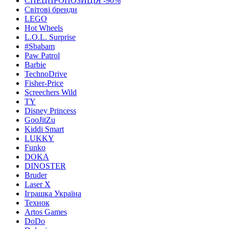
СПЕЦПРОПОЗИЦІЯ -90%
Світові бренди
LEGO
Hot Wheels
L.O.L. Surprise
#Sbabam
Paw Patrol
Barbie
TechnoDrive
Fisher-Price
Screechers Wild
TY
Disney Princess
GooJitZu
Kiddi Smart
LUKKY
Funko
DOKA
DINOSTER
Bruder
Laser X
Іграшка Україна
Технок
Artos Games
DoDo