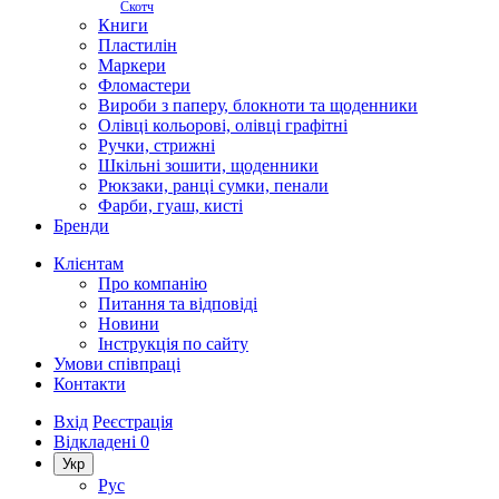
Скотч
Книги
Пластилін
Маркери
Фломастери
Вироби з паперу, блокноти та щоденники
Олівці кольорові, олівці графітні
Ручки, стрижні
Шкільні зошити, щоденники
Рюкзаки, ранці сумки, пенали
Фарби, гуаш, кисті
Бренди
Клієнтам
Про компанію
Питання та відповіді
Новини
Інструкція по сайту
Умови співпраці
Контакти
Вхід
Реєстрація
Відкладені
0
Укр
Рус