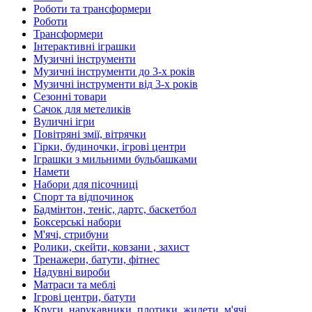
Роботи та трансформери
Роботи
Трансформери
Інтерактивні іграшки
Музичні інструменти
Музичні інструменти до 3-х років
Музичні інструменти від 3-х років
Сезонні товари
Сачок для метеликів
Вуличні ігри
Повітряні змії, вітрячки
Гірки, будиночки, ігрові центри
Іграшки з мильними бульбашками
Намети
Набори для пісочниці
Спорт та відпочинок
Бадмінтон, теніс, дартс, баскетбол
Боксерські набори
М'ячі, стрибуни
Ролики, скейти, ковзани , захист
Тренажери, батути, фітнес
Надувні вироби
Матраси та меблі
Ігрові центри, батути
Круги, нарукавники, плотики, жилети, м'ячі