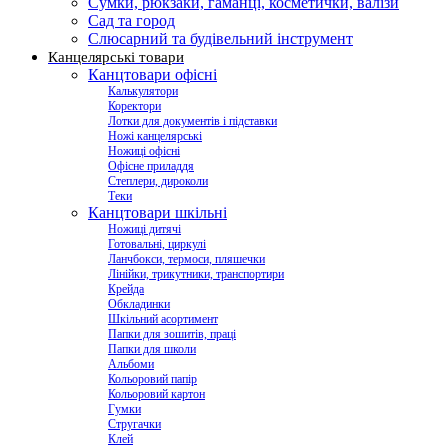
Сумки, рюкзаки, гаманці, косметички, валізи
Сад та город
Слюсарний та будівельний інструмент
Канцелярські товари
Канцтовари офісні
Калькулятори
Коректори
Лотки для документів і підставки
Ножі канцелярські
Ножиці офісні
Офісне приладдя
Степлери, дироколи
Теки
Канцтовари шкільні
Ножиці дитячі
Готовальні, циркулі
Ланчбокси, термоси, пляшечки
Лінійки, трикутники, транспортири
Крейда
Обкладинки
Шкільний асортимент
Папки для зошитів, праці
Папки для школи
Альбоми
Кольоровий папір
Кольоровий картон
Гумки
Стругачки
Клей