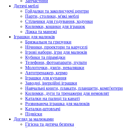
Запчастини
Дитячі меблі
Гойдалки та заколисуючі центри
Парти, столики, м'які меблі
Стільчики для годування, ходунки
Килимки, кошики для іграшок
Ліжка та манежі
Іграшки для малюків
Брязкальця та гризунки
Нічники, проектори та каруселі
Ігрові набори, ігри для малюків
Кубики та пірамідки
Телефони, фотоапарати, пульти
Молоточки, дзиґи, неваляшки
Автотренажер, кермо
Іграшки для купання
Заводні, інерційні іграшки
Навчальні книги, плакати, планшети, комп'ютери
Килимки, дуги та тренажери для немовлят
Каталки на палиці та канаті
Розвиваюча іграшка для малюків
Каталки-штовхачі
Підвіски
Догляд за малюками
Гігієна та дитяча безпека