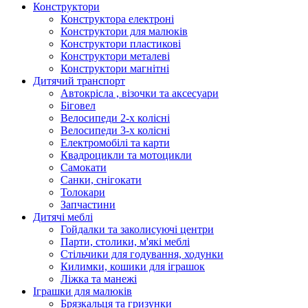
Конструктори
Конструктора електроні
Конструктори для малюків
Конструктори пластикові
Конструктори металеві
Конструктори магнітні
Дитячий транспорт
Автокрісла , візочки та аксесуари
Біговел
Велосипеди 2-х колісні
Велосипеди 3-х колісні
Електромобілі та карти
Квадроцикли та мотоцикли
Самокати
Санки, снігокати
Толокари
Запчастини
Дитячі меблі
Гойдалки та заколисуючі центри
Парти, столики, м'які меблі
Стільчики для годування, ходунки
Килимки, кошики для іграшок
Ліжка та манежі
Іграшки для малюків
Брязкальця та гризунки