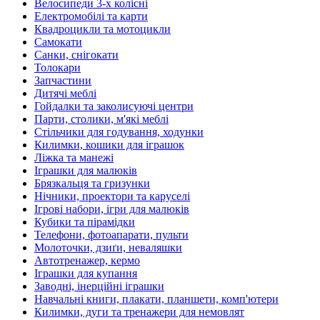
Велосипеди 3-х колісні
Електромобілі та карти
Квадроцикли та мотоцикли
Самокати
Санки, снігокати
Толокари
Запчастини
Дитячі меблі
Гойдалки та заколисуючі центри
Парти, столики, м'які меблі
Стільчики для годування, ходунки
Килимки, кошики для іграшок
Ліжка та манежі
Іграшки для малюків
Брязкальця та гризунки
Нічники, проектори та каруселі
Ігрові набори, ігри для малюків
Кубики та пірамідки
Телефони, фотоапарати, пульти
Молоточки, дзиґи, неваляшки
Автотренажер, кермо
Іграшки для купання
Заводні, інерційні іграшки
Навчальні книги, плакати, планшети, комп'ютери
Килимки, дуги та тренажери для немовлят