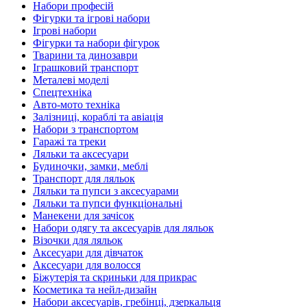
Набори професій
Фігурки та ігрові набори
Ігрові набори
Фігурки та набори фігурок
Тварини та динозаври
Іграшковий транспорт
Металеві моделі
Спецтехніка
Авто-мото техніка
Залізниці, кораблі та авіація
Набори з транспортом
Гаражі та треки
Ляльки та аксесуари
Будиночки, замки, меблі
Транспорт для ляльок
Ляльки та пупси з аксесуарами
Ляльки та пупси функціональні
Манекени для зачісок
Набори одягу та аксесуарів для ляльок
Візочки для ляльок
Аксесуари для дівчаток
Аксесуари для волосся
Біжутерія та скриньки для прикрас
Косметика та нейл-дизайн
Набори аксесуарів, гребінці, дзеркальця