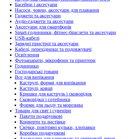
Басейни і аксесуари
Насоси, човни, аксесуари для плавання
Гаджети та аксесуари
Аудіо-гаджети та аксесуари
Аксесуари для смартфонів
Smart-годинники, фітнес-браслети та аксесуари
USB-кабелі
Зарядні пристрої та аксесуари
Кабелі, перехідники та подовжувачі
Освітлення
Фотоапарати, мікрофони та принтери
Годинники
Господарські товари
Все для випікання
Каструлі, форми для випікання
Каструлі, ковші
Кришки для каструль і сковорідок
Сковорідки і сотейники
Форми для льоду та морозива
Товари для свят і сувеніри
Пакети подарункові
Конверти та листівки
Свічки, повітряні кульки, хлопавки
Коробки подарункові
Аксесуари для карнавалу та святковий декор