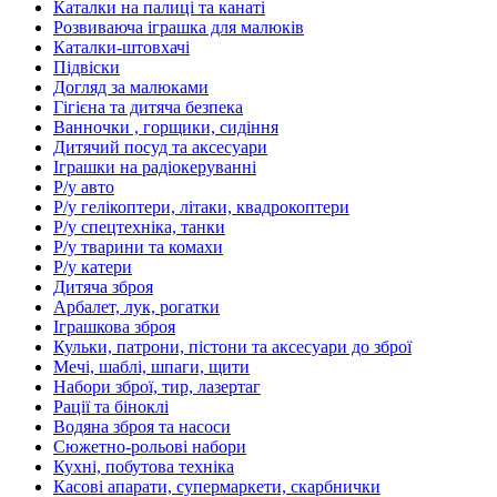
Каталки на палиці та канаті
Розвиваюча іграшка для малюків
Каталки-штовхачі
Підвіски
Догляд за малюками
Гігієна та дитяча безпека
Ванночки , горщики, сидіння
Дитячий посуд та аксесуари
Іграшки на радіокеруванні
Р/у авто
Р/у гелікоптери, літаки, квадрокоптери
Р/у спецтехніка, танки
Р/у тварини та комахи
Р/у катери
Дитяча зброя
Арбалет, лук, рогатки
Іграшкова зброя
Кульки, патрони, пістони та аксесуари до зброї
Мечі, шаблі, шпаги, щити
Набори зброї, тир, лазертаг
Рації та біноклі
Водяна зброя та насоси
Сюжетно-рольові набори
Кухні, побутова техніка
Касові апарати, супермаркети, скарбнички