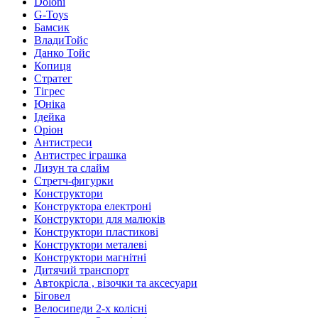
Doloni
G-Toys
Бамсик
ВладиТойс
Данко Тойс
Копиця
Стратег
Тігрес
Юніка
Ідейка
Оріон
Антистреси
Антистрес іграшка
Лизун та слайм
Стретч-фигурки
Конструктори
Конструктора електроні
Конструктори для малюків
Конструктори пластикові
Конструктори металеві
Конструктори магнітні
Дитячий транспорт
Автокрісла , візочки та аксесуари
Біговел
Велосипеди 2-х колісні