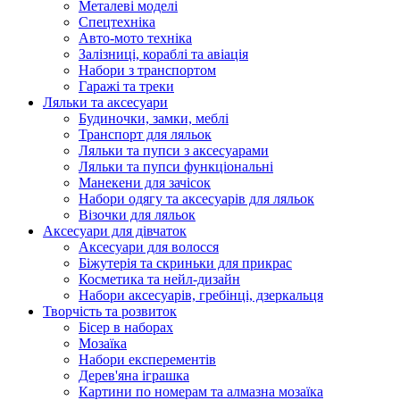
Металеві моделі
Спецтехніка
Авто-мото техніка
Залізниці, кораблі та авіація
Набори з транспортом
Гаражі та треки
Ляльки та аксесуари
Будиночки, замки, меблі
Транспорт для ляльок
Ляльки та пупси з аксесуарами
Ляльки та пупси функціональні
Манекени для зачісок
Набори одягу та аксесуарів для ляльок
Візочки для ляльок
Аксесуари для дівчаток
Аксесуари для волосся
Біжутерія та скриньки для прикрас
Косметика та нейл-дизайн
Набори аксесуарів, гребінці, дзеркальця
Творчість та розвиток
Бісер в наборах
Мозаїка
Набори експерементів
Дерев'яна іграшка
Картини по номерам та алмазна мозаїка