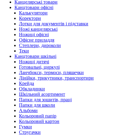
Канцелярські товари
Канцтовари офісні
Калькулятори
Коректори
Лотки для документів і підставки
Ножі канцелярські
Ножиці офісні
Офісне приладдя
Степлери, дироколи
Теки
Канцтовари шкільні
Ножиці дитячі
Готовальні, циркулі
Ланчбокси, термоси, пляшечки
Лінійки, трикутники, транспортири
Крейда
Обкладинки
Шкільний асортимент
Папки для зошитів, праці
Папки для школи
Альбоми
Кольоровий папір
Кольоровий картон
Гумки
Стругачки