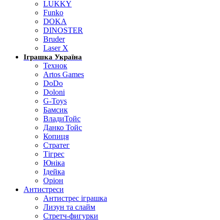
LUKKY
Funko
DOKA
DINOSTER
Bruder
Laser X
Іграшка Україна
Технок
Artos Games
DoDo
Doloni
G-Toys
Бамсик
ВладиТойс
Данко Тойс
Копиця
Стратег
Тігрес
Юніка
Ідейка
Оріон
Антистреси
Антистрес іграшка
Лизун та слайм
Стретч-фигурки