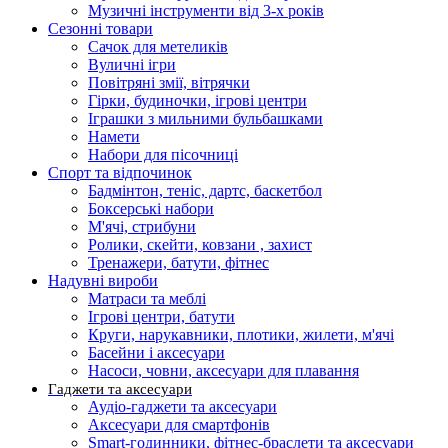
Музичні інструменти від 3-х років
Сезонні товари
Сачок для метеликів
Вуличні ігри
Повітряні змії, вітрячки
Гірки, будиночки, ігрові центри
Іграшки з мильними бульбашками
Намети
Набори для пісочниці
Спорт та відпочинок
Бадмінтон, теніс, дартс, баскетбол
Боксерські набори
М'ячі, стрибуни
Ролики, скейти, ковзани , захист
Тренажери, батути, фітнес
Надувні вироби
Матраси та меблі
Ігрові центри, батути
Круги, нарукавники, плотики, жилети, м'ячі
Басейни і аксесуари
Насоси, човни, аксесуари для плавання
Гаджети та аксесуари
Аудіо-гаджети та аксесуари
Аксесуари для смартфонів
Smart-годинники, фітнес-браслети та аксесуари