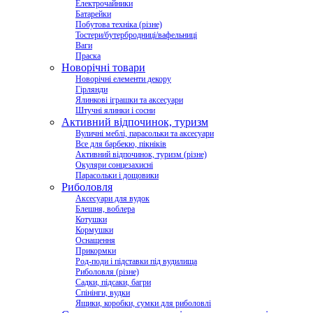
Електрочайники
Батарейки
Побутова техніка (різне)
Тостери/бутербродниці/вафельниці
Ваги
Праска
Новорічні товари
Новорічні елементи декору
Гірлянди
Ялинкові іграшки та аксесуари
Штучні ялинки і сосни
Активний відпочинок, туризм
Вуличні меблі, парасольки та аксесуари
Все для барбекю, пікніків
Активний відпочинок, туризм (різне)
Окуляри сонцезахисні
Парасольки і дощовики
Риболовля
Аксесуари для вудок
Блешня, воблера
Котушки
Кормушки
Оснащення
Прикормки
Род-поди і підставки під вудилища
Риболовля (різне)
Садки, підсаки, багри
Спінінги, вудки
Ящики, коробки, сумки для риболовлі