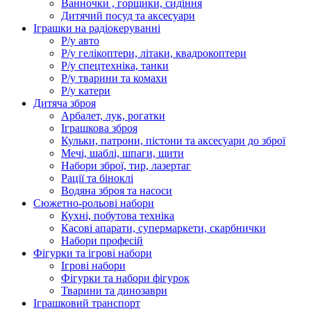
Ванночки , горщики, сидіння
Дитячий посуд та аксесуари
Іграшки на радіокеруванні
Р/у авто
Р/у гелікоптери, літаки, квадрокоптери
Р/у спецтехніка, танки
Р/у тварини та комахи
Р/у катери
Дитяча зброя
Арбалет, лук, рогатки
Іграшкова зброя
Кульки, патрони, пістони та аксесуари до зброї
Мечі, шаблі, шпаги, щити
Набори зброї, тир, лазертаг
Рації та біноклі
Водяна зброя та насоси
Сюжетно-рольові набори
Кухні, побутова техніка
Касові апарати, супермаркети, скарбнички
Набори професій
Фігурки та ігрові набори
Ігрові набори
Фігурки та набори фігурок
Тварини та динозаври
Іграшковий транспорт