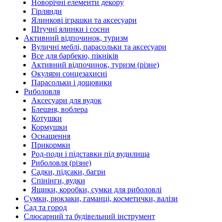
Новорічні елементи декору
Гірлянди
Ялинкові іграшки та аксесуари
Штучні ялинки і сосни
Активний відпочинок, туризм
Вуличні меблі, парасольки та аксесуари
Все для барбекю, пікніків
Активний відпочинок, туризм (різне)
Окуляри сонцезахисні
Парасольки і дощовики
Риболовля
Аксесуари для вудок
Блешня, воблера
Котушки
Кормушки
Оснащення
Прикормки
Род-поди і підставки під вудилища
Риболовля (різне)
Садки, підсаки, багри
Спінінги, вудки
Ящики, коробки, сумки для риболовлі
Сумки, рюкзаки, гаманці, косметички, валізи
Сад та город
Слюсарний та будівельний інструмент