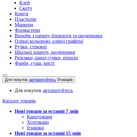
Клей
Скотч
Книги
Пластилін
Маркери
Фломастери
Вироби з паперу, блокноти та щоденники
Олівці кольорові, олівці графітні
Ручки, стрижні
Шкільні зошити, щоденники
Рюкзаки, ранці сумки, пенали
Фарби, гуаш, кисті
Для покупок
авторизуйтесь
0
товарів
Для покупок
авторизуйтесь
Каталог товарів
Нові товари за останнi 7 днiв
Канцтовари
Хозтовари
Іграшки
Нові товари за останнi 15 днiв