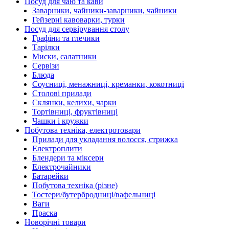
Посуд для чаю та кави
Заварники, чайники-заварники, чайники
Гейзерні кавоварки, турки
Посуд для сервірування столу
Графіни та глечики
Тарілки
Миски, салатники
Сервізи
Блюда
Соусниці, менажниці, креманки, кокотниці
Столові прилади
Склянки, келихи, чарки
Тортівниці, фруктівниці
Чашки і кружки
Побутова техніка, електротовари
Прилади для укладання волосся, стрижка
Електроплити
Блендери та міксери
Електрочайники
Батарейки
Побутова техніка (різне)
Тостери/бутербродниці/вафельниці
Ваги
Праска
Новорічні товари