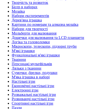
Творчість та розвиток
Бісер в наборах
Мозаїка
Набори експерементів
Дерев'яна іграшка
Картини по номерам та алмазна мозаїка
Набори для творчості
Мольберти для малювання
Дощечки для малювання та LCD планшети
Логіка та головоломки
Мікроскопи, телескопи, підзорні труби
М'які іграшки
Функціональні м'які іграшки
Тварини
Персонажі мультфільмів
Ляльки з тканини
Сумочки ,брелки, подушки
М'яка іграшка в наборі
Настільні ігри
Економічні настільні ігри
Електронні ігри
Розважальні настільні ігри
Розвиваючі настільні ігри
Спортивні настільні ігри
Пазли