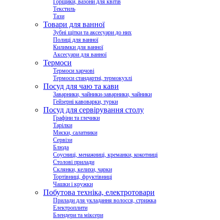
Горщики, вазони для квітів
Текстиль
Тази
Товари для ванної
Зубні щітки та аксесуари до них
Полиці для ванної
Килимки для ванної
Аксесуари для ванної
Термоси
Термоси харчові
Термоси стандартні, термокухлі
Посуд для чаю та кави
Заварники, чайники-заварники, чайники
Гейзерні кавоварки, турки
Посуд для сервірування столу
Графіни та глечики
Тарілки
Миски, салатники
Сервізи
Блюда
Соусниці, менажниці, креманки, кокотниці
Столові прилади
Склянки, келихи, чарки
Тортівниці, фруктівниці
Чашки і кружки
Побутова техніка, електротовари
Прилади для укладання волосся, стрижка
Електроплити
Блендери та міксери