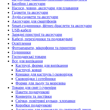
Басейни і аксесуари
Насоси, човни, аксесуари для плавання
Гаджети та аксесуари
Аудіо-гаджети та аксесуари
Аксесуари для смартфонів
Smart-годинники, фітнес-браслети та аксесуари
USB-кабелі
Зарядні пристрої та аксесуари
Кабелі, перехідники та подовжувачі
Освітлення
Фотоапарати, мікрофони та принтери
Годинники
Господарські товари
Все для випікання
Каструлі, форми для випікання
Каструлі, ковші
Кришки для каструль і сковорідок
Сковорідки і сотейники
Форми для льоду та морозива
Товари для свят і сувеніри
Пакети подарункові
Конверти та листівки
Свічки, повітряні кульки, хлопавки
Коробки подарункові
Аксесуари для карнавалу та святковий декор