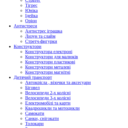
Стратег
Тігрес
Юніка
Ідейка
Оріон
Антистреси
Антистрес іграшка
Лизун та слайм
Стретч-фигурки
Конструктори
Конструктора електроні
Конструктори для малюків
Конструктори пластикові
Конструктори металеві
Конструктори магнітні
Дитячий транспорт
Автокрісла , візочки та аксесуари
Біговел
Велосипеди 2-х колісні
Велосипеди 3-х колісні
Електромобілі та карти
Квадроцикли та мотоцикли
Самокати
Санки, снігокати
Толокари