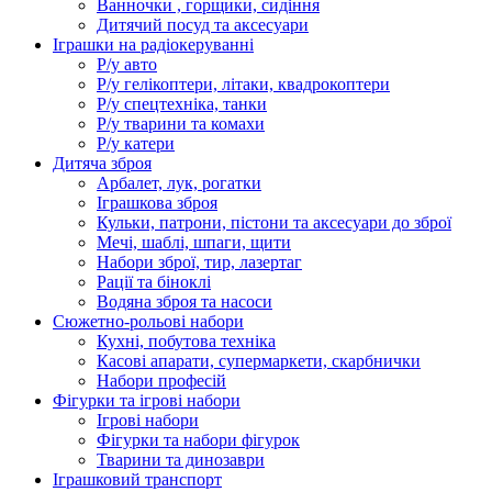
Ванночки , горщики, сидіння
Дитячий посуд та аксесуари
Іграшки на радіокеруванні
Р/у авто
Р/у гелікоптери, літаки, квадрокоптери
Р/у спецтехніка, танки
Р/у тварини та комахи
Р/у катери
Дитяча зброя
Арбалет, лук, рогатки
Іграшкова зброя
Кульки, патрони, пістони та аксесуари до зброї
Мечі, шаблі, шпаги, щити
Набори зброї, тир, лазертаг
Рації та біноклі
Водяна зброя та насоси
Сюжетно-рольові набори
Кухні, побутова техніка
Касові апарати, супермаркети, скарбнички
Набори професій
Фігурки та ігрові набори
Ігрові набори
Фігурки та набори фігурок
Тварини та динозаври
Іграшковий транспорт