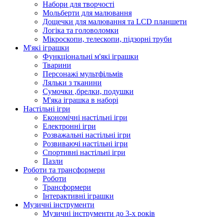
Набори для творчості
Мольберти для малювання
Дощечки для малювання та LCD планшети
Логіка та головоломки
Мікроскопи, телескопи, підзорні труби
М'які іграшки
Функціональні м'які іграшки
Тварини
Персонажі мультфільмів
Ляльки з тканини
Сумочки ,брелки, подушки
М'яка іграшка в наборі
Настільні ігри
Економічні настільні ігри
Електронні ігри
Розважальні настільні ігри
Розвиваючі настільні ігри
Спортивні настільні ігри
Пазли
Роботи та трансформери
Роботи
Трансформери
Інтерактивні іграшки
Музичні інструменти
Музичні інструменти до 3-х років