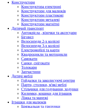
Конструктори
Конструктора електроні
Конструктори для малюків
Конструктори пластикові
Конструктори металеві
Конструктори магнітні
Дитячий транспорт
Автокрісла , візочки та аксесуари
Біговел
Велосипеди 2-х колісні
Велосипеди 3-х колісні
Електромобілі та карти
Квадроцикли та мотоцикли
Самокати
Санки, снігокати
Толокари
Запчастини
Дитячі меблі
Гойдалки та заколисуючі центри
Парти, столики, м'які меблі
Стільчики для годування, ходунки
Килимки, кошики для іграшок
Ліжка та манежі
Іграшки для малюків
Брязкальця та гризунки