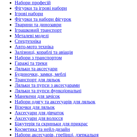
Набори професій
Фігурки та ігрові набори
Ігрові набори
Фігурки та набори фігурок
Тварини та динозаври
Іграшковий транспорт
Металеві моделі
Спецтехніка
Авто-мото техніка
Залізниці, кораблі та авіація
Набори з транспортом
Гаражі та треки
Ляльки та аксесуари
Будиночки, замки, меблі
Транспорт для ляльок
Ляльки та пупси з аксесуарами
Ляльки та пупси функціональні
Манекени для зачісок
Набори одягу та аксесуарів для ляльок
Візочки для ляльок
Аксесуари для дівчаток
Аксесуари для волосся
Біжутерія та скриньки для прикрас
Косметика та нейл-дизайн
Набори аксесуарів, гребінці, дзеркальця