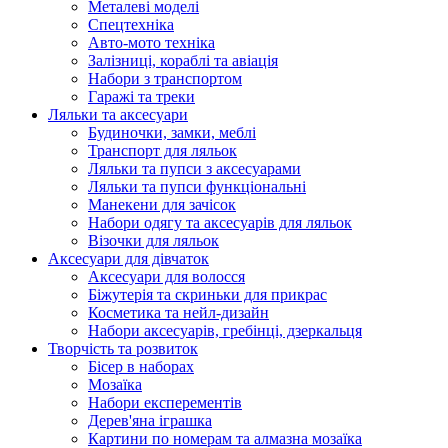
Металеві моделі
Спецтехніка
Авто-мото техніка
Залізниці, кораблі та авіація
Набори з транспортом
Гаражі та треки
Ляльки та аксесуари
Будиночки, замки, меблі
Транспорт для ляльок
Ляльки та пупси з аксесуарами
Ляльки та пупси функціональні
Манекени для зачісок
Набори одягу та аксесуарів для ляльок
Візочки для ляльок
Аксесуари для дівчаток
Аксесуари для волосся
Біжутерія та скриньки для прикрас
Косметика та нейл-дизайн
Набори аксесуарів, гребінці, дзеркальця
Творчість та розвиток
Бісер в наборах
Мозаїка
Набори експерементів
Дерев'яна іграшка
Картини по номерам та алмазна мозаїка