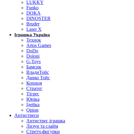
LUKKY
Funko
DOKA
DINOSTER
Bruder
Laser X
Іграшка Україна
Технок
Artos Games
DoDo
Doloni
G-Toys
Бамсик
ВладиТойс
Данко Тойс
Копиця
Стратег
Тігрес
Юніка
Ідейка
Оріон
Антистреси
Антистрес іграшка
Лизун та слайм
Стретч-фигурки