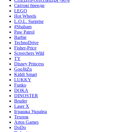
СПЕЦПРОПОЗИЦІЯ -90%
Світові бренди
LEGO
Hot Wheels
L.O.L. Surprise
#Sbabam
Paw Patrol
Barbie
TechnoDrive
Fisher-Price
Screechers Wild
TY
Disney Princess
GooJitZu
Kiddi Smart
LUKKY
Funko
DOKA
DINOSTER
Bruder
Laser X
Іграшка Україна
Технок
Artos Games
DoDo