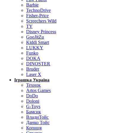
Barbie
TechnoDrive
Fisher-Price
Screechers Wild
TY
Disney Princess
GooJitZu
Kiddi Smart
LUKKY
Funko
DOKA
DINOSTER
Bruder
Laser X
Іграшка Україна
Технок
Artos Games
DoDo
Doloni
G-Toys
Бамсик
ВладиТойс
Данко Тойс
Копиця