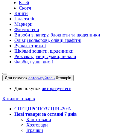
Клей
Скотч
Книги
Пластилін
Маркери
Фломастери
Вироби з паперу, блокноти та щоденники
Олівці кольорові, олівці графітні
Ручки, стрижні
Шкільні зошити, щоденники
Рюкзаки, ранці сумки, пенали
Фарби, гуаш, кисті
Для покупок
авторизуйтесь
0
товарів
Для покупок
авторизуйтесь
Каталог товарів
СПЕЦПРОПОЗИЦІЯ -20%
Нові товари за останнi 7 днiв
Канцтовари
Хозтовари
Іграшки