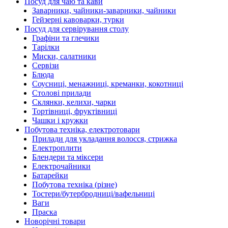
Посуд для чаю та кави
Заварники, чайники-заварники, чайники
Гейзерні кавоварки, турки
Посуд для сервірування столу
Графіни та глечики
Тарілки
Миски, салатники
Сервізи
Блюда
Соусниці, менажниці, креманки, кокотниці
Столові прилади
Склянки, келихи, чарки
Тортівниці, фруктівниці
Чашки і кружки
Побутова техніка, електротовари
Прилади для укладання волосся, стрижка
Електроплити
Блендери та міксери
Електрочайники
Батарейки
Побутова техніка (різне)
Тостери/бутербродниці/вафельниці
Ваги
Праска
Новорічні товари