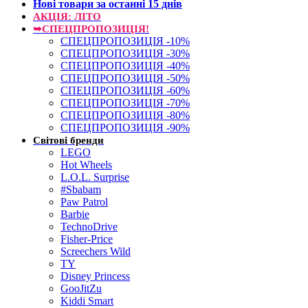
Нові товари за останнi 15 днiв
АКЦІЯ: ЛІТО
➥СПЕЦПРОПОЗИЦІЯ!
СПЕЦПРОПОЗИЦІЯ -10%
СПЕЦПРОПОЗИЦІЯ -30%
СПЕЦПРОПОЗИЦІЯ -40%
СПЕЦПРОПОЗИЦІЯ -50%
СПЕЦПРОПОЗИЦІЯ -60%
СПЕЦПРОПОЗИЦІЯ -70%
СПЕЦПРОПОЗИЦІЯ -80%
СПЕЦПРОПОЗИЦІЯ -90%
Світові бренди
LEGO
Hot Wheels
L.O.L. Surprise
#Sbabam
Paw Patrol
Barbie
TechnoDrive
Fisher-Price
Screechers Wild
TY
Disney Princess
GooJitZu
Kiddi Smart