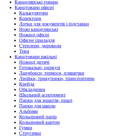
Канцелярські товари
Канцтовари офісні
Калькулятори
Коректори
Лотки для документів і підставки
Ножі канцелярські
Ножиці офісні
Офісне приладдя
Степлери, дироколи
Теки
Канцтовари шкільні
Ножиці дитячі
Готовальні, циркулі
Ланчбокси, термоси, пляшечки
Лінійки, трикутники, транспортири
Крейда
Обкладинки
Шкільний асортимент
Папки для зошитів, праці
Папки для школи
Альбоми
Кольоровий папір
Кольоровий картон
Гумки
Стругачки