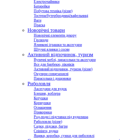
Електрочайники
Батарейки
Побутова техніка (різне)
Тостери/бутербродниці/вафельниці
Ваги
Праска
Новорічні товари
Новорічні елементи декору
Гірлянди
Ялинкові іграшки та аксесуари
Штучні ялинки і сосни
Активний відпочинок, туризм
Вуличні меблі, парасольки та аксесуари
Все для барбекю, пікніків
Активний відпочинок, туризм (різне)
Окуляри сонцезахисні
Парасольки і дощовики
Риболовля
Аксесуари для вудок
Блешня, воблера
Котушки
Кормушки
Оснащення
Прикормки
Род-поди і підставки під вудилища
Риболовля (різне)
Садки, підсаки, багри
Спінінги, вудки
Ящики, коробки, сумки для риболовлі