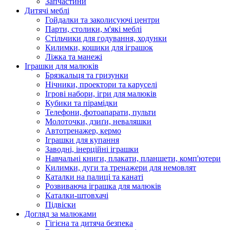
Запчастини
Дитячі меблі
Гойдалки та заколисуючі центри
Парти, столики, м'які меблі
Стільчики для годування, ходунки
Килимки, кошики для іграшок
Ліжка та манежі
Іграшки для малюків
Брязкальця та гризунки
Нічники, проектори та каруселі
Ігрові набори, ігри для малюків
Кубики та пірамідки
Телефони, фотоапарати, пульти
Молоточки, дзиґи, неваляшки
Автотренажер, кермо
Іграшки для купання
Заводні, інерційні іграшки
Навчальні книги, плакати, планшети, комп'ютери
Килимки, дуги та тренажери для немовлят
Каталки на палиці та канаті
Розвиваюча іграшка для малюків
Каталки-штовхачі
Підвіски
Догляд за малюками
Гігієна та дитяча безпека