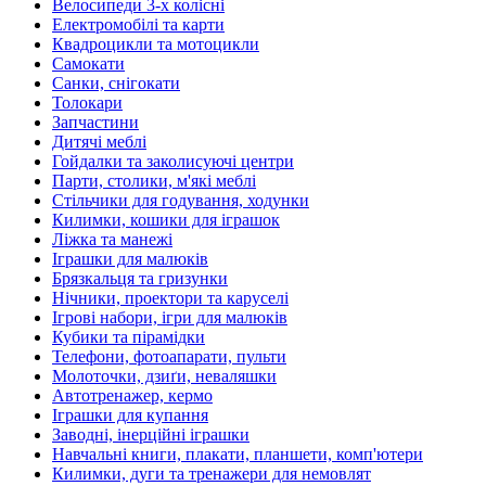
Велосипеди 3-х колісні
Електромобілі та карти
Квадроцикли та мотоцикли
Самокати
Санки, снігокати
Толокари
Запчастини
Дитячі меблі
Гойдалки та заколисуючі центри
Парти, столики, м'які меблі
Стільчики для годування, ходунки
Килимки, кошики для іграшок
Ліжка та манежі
Іграшки для малюків
Брязкальця та гризунки
Нічники, проектори та каруселі
Ігрові набори, ігри для малюків
Кубики та пірамідки
Телефони, фотоапарати, пульти
Молоточки, дзиґи, неваляшки
Автотренажер, кермо
Іграшки для купання
Заводні, інерційні іграшки
Навчальні книги, плакати, планшети, комп'ютери
Килимки, дуги та тренажери для немовлят