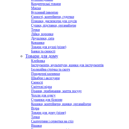
Кондитерські товари
Миски
Кухонний інвентар
Ємності, контейнери, судочки
Пляшки, диспенсери для соусів
Сушки, підставки, органайзери
Терки
Лійки, воронки
Друшляки, сита
Ковшики
Товари для кухні (різне)
Банки та ємності
Товари для дому
Клейонка
Інструменти, мультитули, ящики для інструментів
Ізоляційна стрічка та скотч
Придверні килимки
Швабри і аксесуари
Ємності
Сміттєві відра
Прання, прибирання, миття посуду
Чохли для одягу
Сушарки для білизни
Кошики, контейнери, ящики, органайзери
Відра
Товари для дому (різне)
Тачки
Скатертини і серветки на стіл
Вішаки