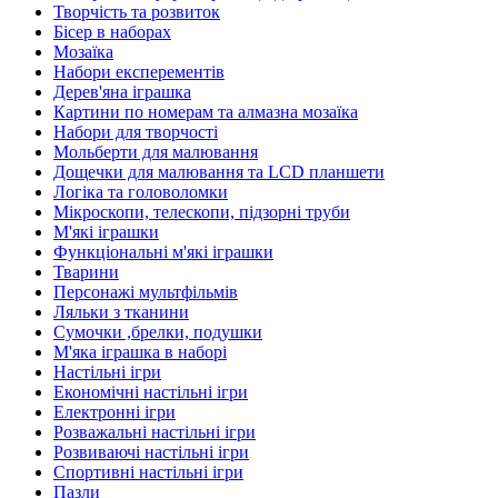
Творчість та розвиток
Бісер в наборах
Мозаїка
Набори експерементів
Дерев'яна іграшка
Картини по номерам та алмазна мозаїка
Набори для творчості
Мольберти для малювання
Дощечки для малювання та LCD планшети
Логіка та головоломки
Мікроскопи, телескопи, підзорні труби
М'які іграшки
Функціональні м'які іграшки
Тварини
Персонажі мультфільмів
Ляльки з тканини
Сумочки ,брелки, подушки
М'яка іграшка в наборі
Настільні ігри
Економічні настільні ігри
Електронні ігри
Розважальні настільні ігри
Розвиваючі настільні ігри
Спортивні настільні ігри
Пазли