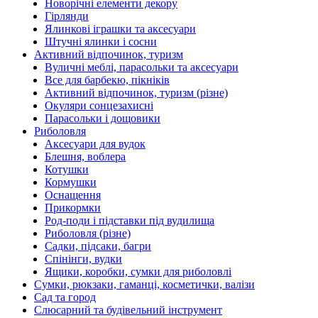
Новорічні елементи декору
Гірлянди
Ялинкові іграшки та аксесуари
Штучні ялинки і сосни
Активний відпочинок, туризм
Вуличні меблі, парасольки та аксесуари
Все для барбекю, пікніків
Активний відпочинок, туризм (різне)
Окуляри сонцезахисні
Парасольки і дощовики
Риболовля
Аксесуари для вудок
Блешня, воблера
Котушки
Кормушки
Оснащення
Прикормки
Род-поди і підставки під вудилища
Риболовля (різне)
Садки, підсаки, багри
Спінінги, вудки
Ящики, коробки, сумки для риболовлі
Сумки, рюкзаки, гаманці, косметички, валізи
Сад та город
Слюсарний та будівельний інструмент