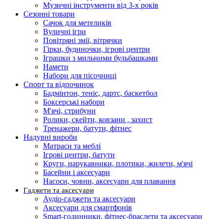
Музичні інструменти від 3-х років
Сезонні товари
Сачок для метеликів
Вуличні ігри
Повітряні змії, вітрячки
Гірки, будиночки, ігрові центри
Іграшки з мильними бульбашками
Намети
Набори для пісочниці
Спорт та відпочинок
Бадмінтон, теніс, дартс, баскетбол
Боксерські набори
М'ячі, стрибуни
Ролики, скейти, ковзани , захист
Тренажери, батути, фітнес
Надувні вироби
Матраси та меблі
Ігрові центри, батути
Круги, нарукавники, плотики, жилети, м'ячі
Басейни і аксесуари
Насоси, човни, аксесуари для плавання
Гаджети та аксесуари
Аудіо-гаджети та аксесуари
Аксесуари для смартфонів
Smart-годинники, фітнес-браслети та аксесуари