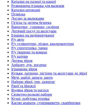
Каталки на палиці та канаті
Розвиваюча іграшка для малюків
Каталки-штовхачі
Підвіски
Догляд за малюками
Гігієна та дитяча безпека
Ванночки , горщики, сидіння
Дитячий посуд та аксесуари
Іграшки на радіокеруванні
Р/у авто
Р/у гелікоптери, літаки, квадрокоптери
Р/у спецтехніка, танки
Р/у тварини та комахи
Р/у катери
Дитяча зброя
Арбалет, лук, рогатки
Іграшкова зброя
Кульки, патрони, пістони та аксесуари до зброї
Мечі, шаблі, шпаги, щити
Набори зброї, тир, лазертаг
Рації та біноклі
Водяна зброя та насоси
Сюжетно-рольові набори
Кухні, побутова техніка
Касові апарати, супермаркети, скарбнички