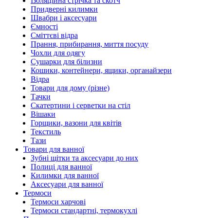
Ізоляційна стрічка та скотч
Придверні килимки
Швабри і аксесуари
Ємності
Сміттєві відра
Прання, прибирання, миття посуду
Чохли для одягу
Сушарки для білизни
Кошики, контейнери, ящики, органайзери
Відра
Товари для дому (різне)
Тачки
Скатертини і серветки на стіл
Вішаки
Горщики, вазони для квітів
Текстиль
Тази
Товари для ванної
Зубні щітки та аксесуари до них
Полиці для ванної
Килимки для ванної
Аксесуари для ванної
Термоси
Термоси харчові
Термоси стандартні, термокухлі