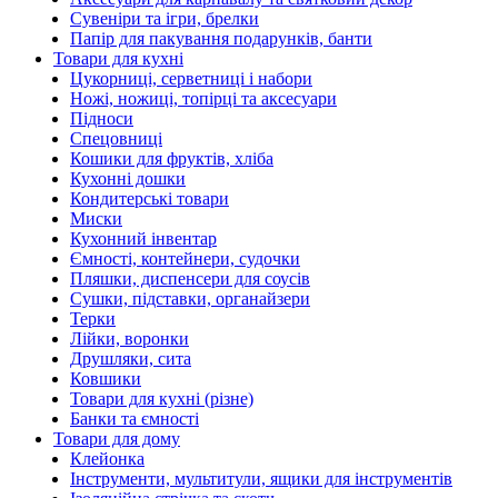
Сувеніри та ігри, брелки
Папір для пакування подарунків, банти
Товари для кухні
Цукорниці, серветниці і набори
Ножі, ножиці, топірці та аксесуари
Підноси
Спецовниці
Кошики для фруктів, хліба
Кухонні дошки
Кондитерські товари
Миски
Кухонний інвентар
Ємності, контейнери, судочки
Пляшки, диспенсери для соусів
Сушки, підставки, органайзери
Терки
Лійки, воронки
Друшляки, сита
Ковшики
Товари для кухні (різне)
Банки та ємності
Товари для дому
Клейонка
Інструменти, мультитули, ящики для інструментів