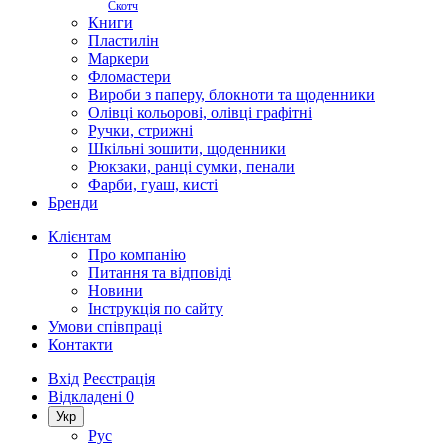
Скотч
Книги
Пластилін
Маркери
Фломастери
Вироби з паперу, блокноти та щоденники
Олівці кольорові, олівці графітні
Ручки, стрижні
Шкільні зошити, щоденники
Рюкзаки, ранці сумки, пенали
Фарби, гуаш, кисті
Бренди
Клієнтам
Про компанію
Питання та відповіді
Новини
Інструкція по сайту
Умови співпраці
Контакти
Вхід
Реєстрація
Відкладені
0
Укр
Рус