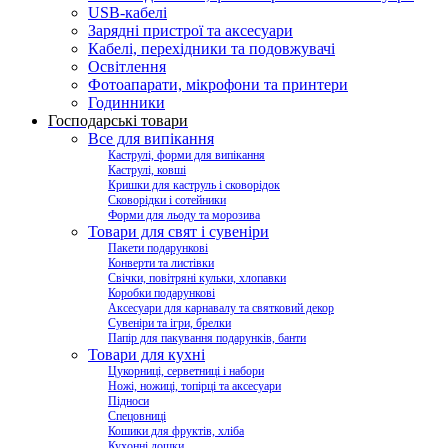
USB-кабелі
Зарядні пристрої та аксесуари
Кабелі, перехідники та подовжувачі
Освітлення
Фотоапарати, мікрофони та принтери
Годинники
Господарські товари
Все для випікання
Каструлі, форми для випікання
Каструлі, ковші
Кришки для каструль і сковорідок
Сковорідки і сотейники
Форми для льоду та морозива
Товари для свят і сувеніри
Пакети подарункові
Конверти та листівки
Свічки, повітряні кульки, хлопавки
Коробки подарункові
Аксесуари для карнавалу та святковий декор
Сувеніри та ігри, брелки
Папір для пакування подарунків, банти
Товари для кухні
Цукорниці, серветниці і набори
Ножі, ножиці, топірці та аксесуари
Підноси
Спецовниці
Кошики для фруктів, хліба
Кухонні дошки