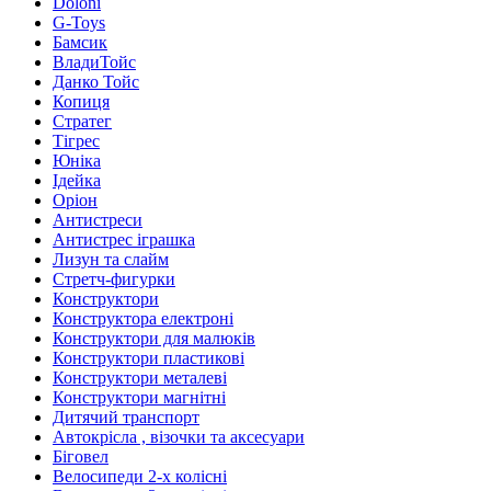
Doloni
G-Toys
Бамсик
ВладиТойс
Данко Тойс
Копиця
Стратег
Тігрес
Юніка
Ідейка
Оріон
Антистреси
Антистрес іграшка
Лизун та слайм
Стретч-фигурки
Конструктори
Конструктора електроні
Конструктори для малюків
Конструктори пластикові
Конструктори металеві
Конструктори магнітні
Дитячий транспорт
Автокрісла , візочки та аксесуари
Біговел
Велосипеди 2-х колісні