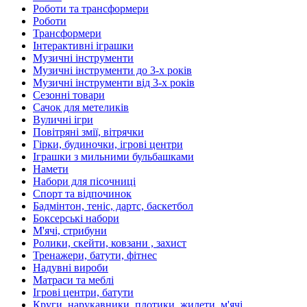
Роботи та трансформери
Роботи
Трансформери
Інтерактивні іграшки
Музичні інструменти
Музичні інструменти до 3-х років
Музичні інструменти від 3-х років
Сезонні товари
Сачок для метеликів
Вуличні ігри
Повітряні змії, вітрячки
Гірки, будиночки, ігрові центри
Іграшки з мильними бульбашками
Намети
Набори для пісочниці
Спорт та відпочинок
Бадмінтон, теніс, дартс, баскетбол
Боксерські набори
М'ячі, стрибуни
Ролики, скейти, ковзани , захист
Тренажери, батути, фітнес
Надувні вироби
Матраси та меблі
Ігрові центри, батути
Круги, нарукавники, плотики, жилети, м'ячі