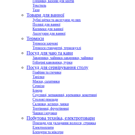
Горщики, вазони для квітів
Текстиль
Тази
Товари для ванної
Зубні щітки та аксесуари до них
Полиці для ванної
Килимки для ванної
Аксесуари для ванної
Термоси
Термоси харчові
Термоси стандартні, термокухлі
Посуд для чаю та кави
Заварники, чайники-заварники, чайники
Гейзерні кавоварки, турки
Посуд для сервірування столу
Графіни та глечики
Тарілки
Миски, салатники
Сервізи
Блюда
Соусниці, менажниці, креманки, кокотниці
Столові прилади
Склянки, келихи, чарки
Тортівниці, фруктівниці
Чашки і кружки
Побутова техніка, електротовари
Прилади для укладання волосся, стрижка
Електроплити
Блендери та міксери