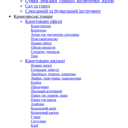
Сумки, рюкзаки, гаманці, косметички, валізи
Сад та город
Слюсарний та будівельний інструмент
Канцелярські товари
Канцтовари офісні
Калькулятори
Коректори
Лотки для документів і підставки
Ножі канцелярські
Ножиці офісні
Офісне приладдя
Степлери, дироколи
Теки
Канцтовари шкільні
Ножиці дитячі
Готовальні, циркулі
Ланчбокси, термоси, пляшечки
Лінійки, трикутники, транспортири
Крейда
Обкладинки
Шкільний асортимент
Папки для зошитів, праці
Папки для школи
Альбоми
Кольоровий папір
Кольоровий картон
Гумки
Стругачки
Клей