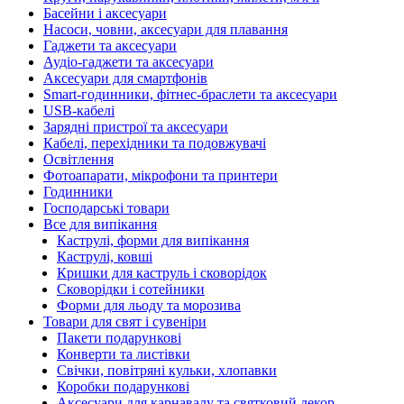
Басейни і аксесуари
Насоси, човни, аксесуари для плавання
Гаджети та аксесуари
Аудіо-гаджети та аксесуари
Аксесуари для смартфонів
Smart-годинники, фітнес-браслети та аксесуари
USB-кабелі
Зарядні пристрої та аксесуари
Кабелі, перехідники та подовжувачі
Освітлення
Фотоапарати, мікрофони та принтери
Годинники
Господарські товари
Все для випікання
Каструлі, форми для випікання
Каструлі, ковші
Кришки для каструль і сковорідок
Сковорідки і сотейники
Форми для льоду та морозива
Товари для свят і сувеніри
Пакети подарункові
Конверти та листівки
Свічки, повітряні кульки, хлопавки
Коробки подарункові
Аксесуари для карнавалу та святковий декор