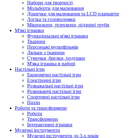
Набори для творчості
Мольберти для малювання
Дощечки для малювання та LCD планшети
Логіка та головоломки
Мікроскопи, телескопи, підзорні труби
М'які іграшки
Функціональні м'які іграшки
Тварини
Персонажі мультфільмів
Ляльки з тканини
Сумочки ,брелки, подушки
М'яка іграшка в наборі
Настільні ігри
Економічні настільні ігри
Електронні ігри
Розважальні настільні ігри
Розвиваючі настільні ігри
Спортивні настільні ігри
Пазли
Роботи та трансформери
Роботи
Трансформери
Інтерактивні іграшки
Музичні інструменти
Музичні інструменти до 3-х років