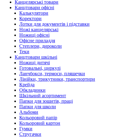
Канцелярські товари
Канцтовари офісні
Калькулятори
Коректори
Лотки для документів і підставки
Ножі канцелярські
Ножиці офісні
Офісне приладдя
Степлери, дироколи
Теки
Канцтовари шкільні
Ножиці дитячі
Готовальні, циркулі
Ланчбокси, термоси, пляшечки
Лінійки, трикутники, транспортири
Крейда
Обкладинки
Шкільний асортимент
Папки для зошитів, праці
Папки для школи
Альбоми
Кольоровий папір
Кольоровий картон
Гумки
Стругачки