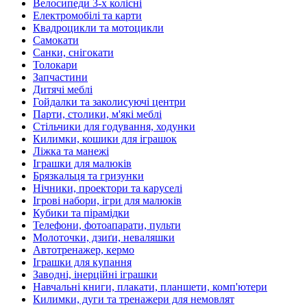
Велосипеди 3-х колісні
Електромобілі та карти
Квадроцикли та мотоцикли
Самокати
Санки, снігокати
Толокари
Запчастини
Дитячі меблі
Гойдалки та заколисуючі центри
Парти, столики, м'які меблі
Стільчики для годування, ходунки
Килимки, кошики для іграшок
Ліжка та манежі
Іграшки для малюків
Брязкальця та гризунки
Нічники, проектори та каруселі
Ігрові набори, ігри для малюків
Кубики та пірамідки
Телефони, фотоапарати, пульти
Молоточки, дзиґи, неваляшки
Автотренажер, кермо
Іграшки для купання
Заводні, інерційні іграшки
Навчальні книги, плакати, планшети, комп'ютери
Килимки, дуги та тренажери для немовлят