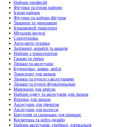
Набори професій
Фігурки та ігрові набори
Ігрові набори
Фігурки та набори фігурок
Тварини та динозаври
Іграшковий транспорт
Металеві моделі
Спецтехніка
Авто-мото техніка
Залізниці, кораблі та авіація
Набори з транспортом
Гаражі та треки
Ляльки та аксесуари
Будиночки, замки, меблі
Транспорт для ляльок
Ляльки та пупси з аксесуарами
Ляльки та пупси функціональні
Манекени для зачісок
Набори одягу та аксесуарів для ляльок
Візочки для ляльок
Аксесуари для дівчаток
Аксесуари для волосся
Біжутерія та скриньки для прикрас
Косметика та нейл-дизайн
Набори аксесуарів, гребінці, дзеркальця