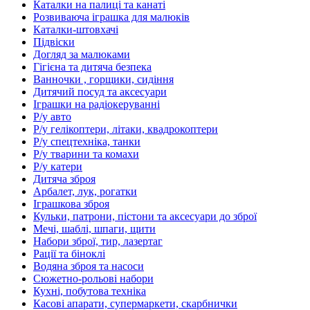
Каталки на палиці та канаті
Розвиваюча іграшка для малюків
Каталки-штовхачі
Підвіски
Догляд за малюками
Гігієна та дитяча безпека
Ванночки , горщики, сидіння
Дитячий посуд та аксесуари
Іграшки на радіокеруванні
Р/у авто
Р/у гелікоптери, літаки, квадрокоптери
Р/у спецтехніка, танки
Р/у тварини та комахи
Р/у катери
Дитяча зброя
Арбалет, лук, рогатки
Іграшкова зброя
Кульки, патрони, пістони та аксесуари до зброї
Мечі, шаблі, шпаги, щити
Набори зброї, тир, лазертаг
Рації та біноклі
Водяна зброя та насоси
Сюжетно-рольові набори
Кухні, побутова техніка
Касові апарати, супермаркети, скарбнички