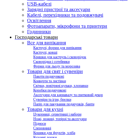
USB-кабелі
Зарядні пристрої та аксесуари
Кабелі, перехідники та подовжувачі
Освітлення
Фотоапарати, мікрофони та принтери
Годинники
Господарські товари
Все для випікання
Каструлі, форми для випікання
Каструлі, ковші
Кришки для каструль і сковорідок
Сковорідки і сотейники
Форми для льоду та морозива
Товари для свят і сувеніри
Пакети подарункові
Конверти та листівки
Свічки, повітряні кульки, хлопавки
Коробки подарункові
Аксесуари для карнавалу та святковий декор
Сувеніри та ігри, брелки
Папір для пакування подарунків, банти
Товари для кухні
Цукорниці, серветниці і набори
Ножі, ножиці, топірці та аксесуари
Підноси
Спецовниці
Кошики для фруктів, хліба
Кухонні дошки