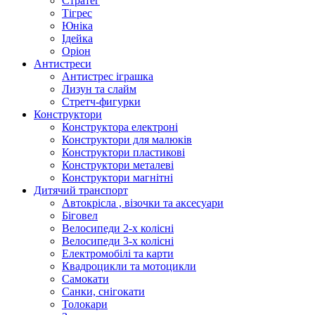
Стратег
Тігрес
Юніка
Ідейка
Оріон
Антистреси
Антистрес іграшка
Лизун та слайм
Стретч-фигурки
Конструктори
Конструктора електроні
Конструктори для малюків
Конструктори пластикові
Конструктори металеві
Конструктори магнітні
Дитячий транспорт
Автокрісла , візочки та аксесуари
Біговел
Велосипеди 2-х колісні
Велосипеди 3-х колісні
Електромобілі та карти
Квадроцикли та мотоцикли
Самокати
Санки, снігокати
Толокари