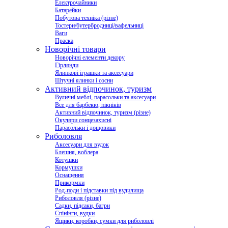
Електрочайники
Батарейки
Побутова техніка (різне)
Тостери/бутербродниці/вафельниці
Ваги
Праска
Новорічні товари
Новорічні елементи декору
Гірлянди
Ялинкові іграшки та аксесуари
Штучні ялинки і сосни
Активний відпочинок, туризм
Вуличні меблі, парасольки та аксесуари
Все для барбекю, пікніків
Активний відпочинок, туризм (різне)
Окуляри сонцезахисні
Парасольки і дощовики
Риболовля
Аксесуари для вудок
Блешня, воблера
Котушки
Кормушки
Оснащення
Прикормки
Род-поди і підставки під вудилища
Риболовля (різне)
Садки, підсаки, багри
Спінінги, вудки
Ящики, коробки, сумки для риболовлі