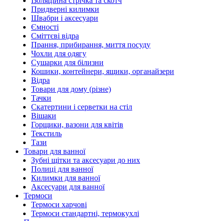
Ізоляційна стрічка та скотч
Придверні килимки
Швабри і аксесуари
Ємності
Сміттєві відра
Прання, прибирання, миття посуду
Чохли для одягу
Сушарки для білизни
Кошики, контейнери, ящики, органайзери
Відра
Товари для дому (різне)
Тачки
Скатертини і серветки на стіл
Вішаки
Горщики, вазони для квітів
Текстиль
Тази
Товари для ванної
Зубні щітки та аксесуари до них
Полиці для ванної
Килимки для ванної
Аксесуари для ванної
Термоси
Термоси харчові
Термоси стандартні, термокухлі