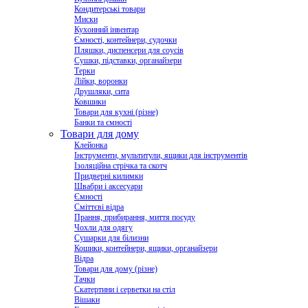
Кондитерські товари
Миски
Кухонний інвентар
Ємності, контейнери, судочки
Пляшки, диспенсери для соусів
Сушки, підставки, органайзери
Терки
Лійки, воронки
Друшляки, сита
Ковшики
Товари для кухні (різне)
Банки та ємності
Товари для дому
Клейонка
Інструменти, мультитули, ящики для інструментів
Ізоляційна стрічка та скотч
Придверні килимки
Швабри і аксесуари
Ємності
Сміттєві відра
Прання, прибирання, миття посуду
Чохли для одягу
Сушарки для білизни
Кошики, контейнери, ящики, органайзери
Відра
Товари для дому (різне)
Тачки
Скатертини і серветки на стіл
Вішаки