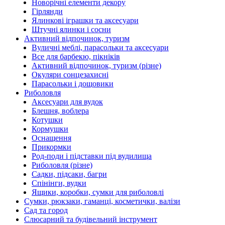
Новорічні елементи декору
Гірлянди
Ялинкові іграшки та аксесуари
Штучні ялинки і сосни
Активний відпочинок, туризм
Вуличні меблі, парасольки та аксесуари
Все для барбекю, пікніків
Активний відпочинок, туризм (різне)
Окуляри сонцезахисні
Парасольки і дощовики
Риболовля
Аксесуари для вудок
Блешня, воблера
Котушки
Кормушки
Оснащення
Прикормки
Род-поди і підставки під вудилища
Риболовля (різне)
Садки, підсаки, багри
Спінінги, вудки
Ящики, коробки, сумки для риболовлі
Сумки, рюкзаки, гаманці, косметички, валізи
Сад та город
Слюсарний та будівельний інструмент