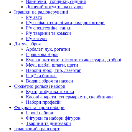
Ванночки , горщики, сидіння
Дитячий посуд та аксесуари
Іграшки на радіокеруванні
Р/у авто
Р/у гелікоптери, літаки, квадрокоптери
Р/у спецтехніка, танки
Р/у тварини та комахи
Р/у катери
Дитяча зброя
Арбалет, лук, рогатки
Іграшкова зброя
Кульки, патрони, пістони та аксесуари до зброї
Мечі, шаблі, шпаги, щити
Набори зброї, тир, лазертаг
Рації та біноклі
Водяна зброя та насоси
Сюжетно-рольові набори
Кухні, побутова техніка
Касові апарати, супермаркети, скарбнички
Набори професій
Фігурки та ігрові набори
Ігрові набори
Фігурки та набори фігурок
Тварини та динозаври
Іграшковий транспорт