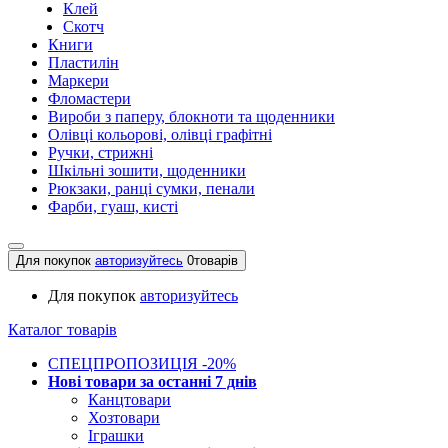
Клей
Скотч
Книги
Пластилін
Маркери
Фломастери
Вироби з паперу, блокноти та щоденники
Олівці кольорові, олівці графітні
Ручки, стрижні
Шкільні зошити, щоденники
Рюкзаки, ранці сумки, пенали
Фарби, гуаш, кисті
Для покупок
авторизуйтесь
0
товарів
Для покупок
авторизуйтесь
Каталог товарів
СПЕЦПРОПОЗИЦІЯ -20%
Нові товари за останнi 7 днiв
Канцтовари
Хозтовари
Іграшки