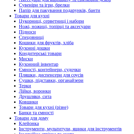
Сувеніри та ігри, брелки
Папір для пакування подарунків, банти
Товари для кухні
Цукорниці, серветниці і набори
Ножі, ножиці, топірці та аксесуари
Підноси
Спецовниці
Кошики для фруктів, хліба
Кухонні дошки
Кондитерські товари
Миски
Кухонний інвентар
Ємності, контейнери, судочки
Пляшки, диспенсери для соусів
Сушки, підставки, органайзери
Терки
Лійки, воронки
Друшляки, сита
Ковшики
Товари для кухні (різне)
Банки та ємності
Товари для дому
Клейонка
Інструменти, мультитули, ящики для інструментів