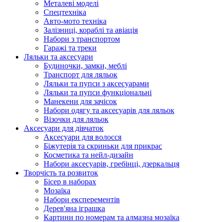
Металеві моделі
Спецтехніка
Авто-мото техніка
Залізниці, кораблі та авіація
Набори з транспортом
Гаражі та треки
Ляльки та аксесуари
Будиночки, замки, меблі
Транспорт для ляльок
Ляльки та пупси з аксесуарами
Ляльки та пупси функціональні
Манекени для зачісок
Набори одягу та аксесуарів для ляльок
Візочки для ляльок
Аксесуари для дівчаток
Аксесуари для волосся
Біжутерія та скриньки для прикрас
Косметика та нейл-дизайн
Набори аксесуарів, гребінці, дзеркальця
Творчість та розвиток
Бісер в наборах
Мозаїка
Набори експерементів
Дерев'яна іграшка
Картини по номерам та алмазна мозаїка