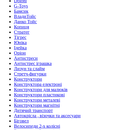
Doloni
G-Toys
Бамсик
ВладиТойс
Данко Тойс
Копиця
Стратег
Тігрес
Юніка
Ідейка
Оріон
Антистреси
Антистрес іграшка
Лизун та слайм
Стретч-фигурки
Конструктори
Конструктора електроні
Конструктори для малюків
Конструктори пластикові
Конструктори металеві
Конструктори магнітні
Дитячий транспорт
Автокрісла , візочки та аксесуари
Біговел
Велосипеди 2-х колісні