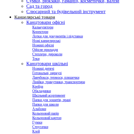
Сумки, рюкзаки, гаманці, косметички, валізи
Сад та город
Слюсарний та будівельний інструмент
Канцелярські товари
Канцтовари офісні
Калькулятори
Коректори
Лотки для документів і підставки
Ножі канцелярські
Ножиці офісні
Офісне приладдя
Степлери, дироколи
Теки
Канцтовари шкільні
Ножиці дитячі
Готовальні, циркулі
Ланчбокси, термоси, пляшечки
Лінійки, трикутники, транспортири
Крейда
Обкладинки
Шкільний асортимент
Папки для зошитів, праці
Папки для школи
Альбоми
Кольоровий папір
Кольоровий картон
Гумки
Стругачки
Клей