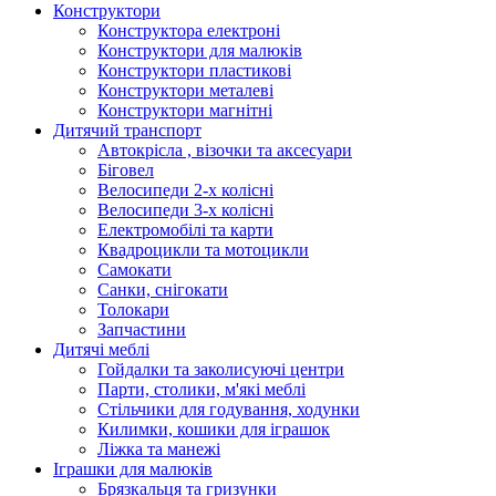
Конструктори
Конструктора електроні
Конструктори для малюків
Конструктори пластикові
Конструктори металеві
Конструктори магнітні
Дитячий транспорт
Автокрісла , візочки та аксесуари
Біговел
Велосипеди 2-х колісні
Велосипеди 3-х колісні
Електромобілі та карти
Квадроцикли та мотоцикли
Самокати
Санки, снігокати
Толокари
Запчастини
Дитячі меблі
Гойдалки та заколисуючі центри
Парти, столики, м'які меблі
Стільчики для годування, ходунки
Килимки, кошики для іграшок
Ліжка та манежі
Іграшки для малюків
Брязкальця та гризунки