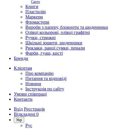
Скотч
Книги
Пластилін
Маркери
Фломастери
Вироби з паперу, блокноти та щоденники
Олівці кольорові, олівці графітні
Ручки, стрижні
Шкільні зошити, щоденники
Рюкзаки, ранці сумки, пенали
Фарби, гуаш, кисті
Бренди
Клієнтам
Про компанію
Питання та відповіді
Новини
Інструкція по сайту
Умови співпраці
Контакти
Вхід
Реєстрація
Відкладені
0
Укр
Рус