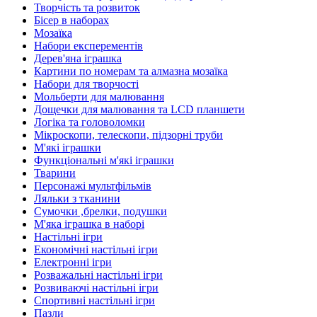
Творчість та розвиток
Бісер в наборах
Мозаїка
Набори експерементів
Дерев'яна іграшка
Картини по номерам та алмазна мозаїка
Набори для творчості
Мольберти для малювання
Дощечки для малювання та LCD планшети
Логіка та головоломки
Мікроскопи, телескопи, підзорні труби
М'які іграшки
Функціональні м'які іграшки
Тварини
Персонажі мультфільмів
Ляльки з тканини
Сумочки ,брелки, подушки
М'яка іграшка в наборі
Настільні ігри
Економічні настільні ігри
Електронні ігри
Розважальні настільні ігри
Розвиваючі настільні ігри
Спортивні настільні ігри
Пазли