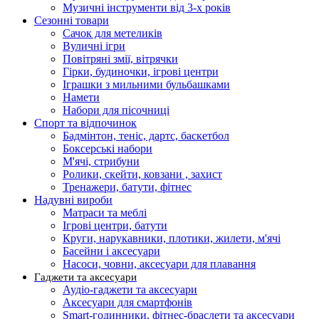
Музичні інструменти від 3-х років
Сезонні товари
Сачок для метеликів
Вуличні ігри
Повітряні змії, вітрячки
Гірки, будиночки, ігрові центри
Іграшки з мильними бульбашками
Намети
Набори для пісочниці
Спорт та відпочинок
Бадмінтон, теніс, дартс, баскетбол
Боксерські набори
М'ячі, стрибуни
Ролики, скейти, ковзани , захист
Тренажери, батути, фітнес
Надувні вироби
Матраси та меблі
Ігрові центри, батути
Круги, нарукавники, плотики, жилети, м'ячі
Басейни і аксесуари
Насоси, човни, аксесуари для плавання
Гаджети та аксесуари
Аудіо-гаджети та аксесуари
Аксесуари для смартфонів
Smart-годинники, фітнес-браслети та аксесуари