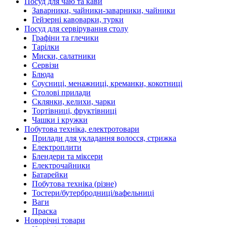
Посуд для чаю та кави
Заварники, чайники-заварники, чайники
Гейзерні кавоварки, турки
Посуд для сервірування столу
Графіни та глечики
Тарілки
Миски, салатники
Сервізи
Блюда
Соусниці, менажниці, креманки, кокотниці
Столові прилади
Склянки, келихи, чарки
Тортівниці, фруктівниці
Чашки і кружки
Побутова техніка, електротовари
Прилади для укладання волосся, стрижка
Електроплити
Блендери та міксери
Електрочайники
Батарейки
Побутова техніка (різне)
Тостери/бутербродниці/вафельниці
Ваги
Праска
Новорічні товари