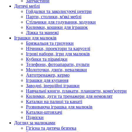
Запчастини
Дитячі меблі
Гойдалки та заколисуючі центри
Парти, столики, м'які меблі
Стільчики для годування, ходунки
Килимки, кошики для іграшок
Ліжка та манежі
Іграшки для малюків
Брязкальця та гризунки
Нічники, проектори та каруселі
Ігрові набори, ігри для малюків
Кубики та пірамідки
Телефони, фотоапарати, пульти
Молоточки, дзиґи, неваляшки
Автотренажер, кермо
Іграшки для купання
Заводні, інерційні іграшки
Навчальні книги, плакати, планшети, комп'ютери
Килимки, дуги та тренажери для немовлят
Каталки на палиці та канаті
Розвиваюча іграшка для малюків
Каталки-штовхачі
Підвіски
Догляд за малюками
Гігієна та дитяча безпека