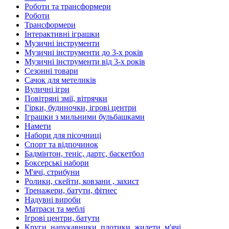
Роботи та трансформери
Роботи
Трансформери
Інтерактивні іграшки
Музичні інструменти
Музичні інструменти до 3-х років
Музичні інструменти від 3-х років
Сезонні товари
Сачок для метеликів
Вуличні ігри
Повітряні змії, вітрячки
Гірки, будиночки, ігрові центри
Іграшки з мильними бульбашками
Намети
Набори для пісочниці
Спорт та відпочинок
Бадмінтон, теніс, дартс, баскетбол
Боксерські набори
М'ячі, стрибуни
Ролики, скейти, ковзани , захист
Тренажери, батути, фітнес
Надувні вироби
Матраси та меблі
Ігрові центри, батути
Круги, нарукавники, плотики, жилети, м'ячі