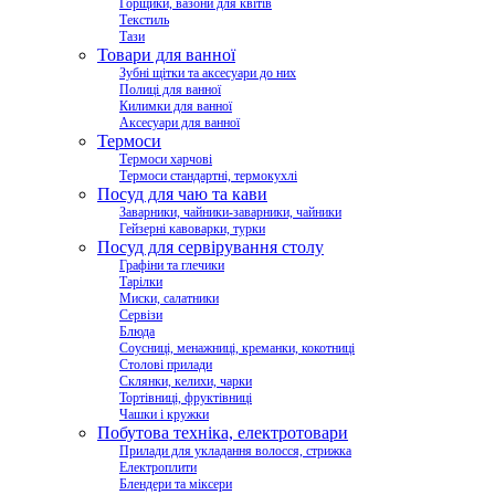
Горщики, вазони для квітів
Текстиль
Тази
Товари для ванної
Зубні щітки та аксесуари до них
Полиці для ванної
Килимки для ванної
Аксесуари для ванної
Термоси
Термоси харчові
Термоси стандартні, термокухлі
Посуд для чаю та кави
Заварники, чайники-заварники, чайники
Гейзерні кавоварки, турки
Посуд для сервірування столу
Графіни та глечики
Тарілки
Миски, салатники
Сервізи
Блюда
Соусниці, менажниці, креманки, кокотниці
Столові прилади
Склянки, келихи, чарки
Тортівниці, фруктівниці
Чашки і кружки
Побутова техніка, електротовари
Прилади для укладання волосся, стрижка
Електроплити
Блендери та міксери