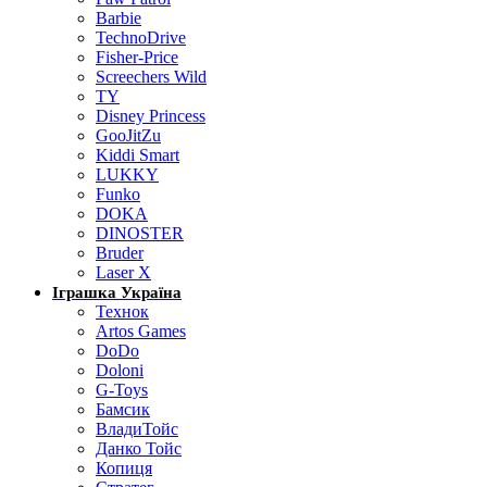
Barbie
TechnoDrive
Fisher-Price
Screechers Wild
TY
Disney Princess
GooJitZu
Kiddi Smart
LUKKY
Funko
DOKA
DINOSTER
Bruder
Laser X
Іграшка Україна
Технок
Artos Games
DoDo
Doloni
G-Toys
Бамсик
ВладиТойс
Данко Тойс
Копиця