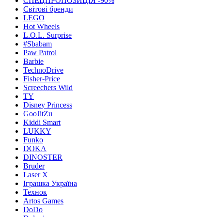
СПЕЦПРОПОЗИЦІЯ -90%
Світові бренди
LEGO
Hot Wheels
L.O.L. Surprise
#Sbabam
Paw Patrol
Barbie
TechnoDrive
Fisher-Price
Screechers Wild
TY
Disney Princess
GooJitZu
Kiddi Smart
LUKKY
Funko
DOKA
DINOSTER
Bruder
Laser X
Іграшка Україна
Технок
Artos Games
DoDo