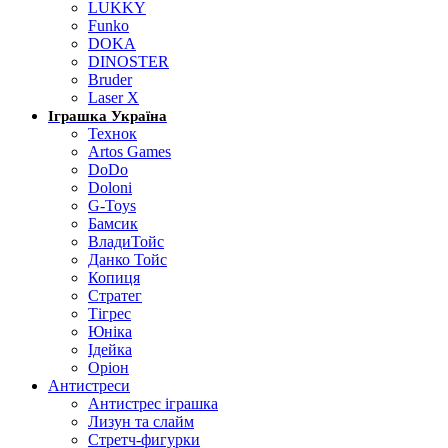
LUKKY
Funko
DOKA
DINOSTER
Bruder
Laser X
Іграшка Україна
Технок
Artos Games
DoDo
Doloni
G-Toys
Бамсик
ВладиТойс
Данко Тойс
Копиця
Стратег
Тігрес
Юніка
Ідейка
Оріон
Антистреси
Антистрес іграшка
Лизун та слайм
Стретч-фигурки