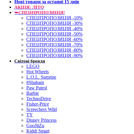
Нові товари за останнi 15 днiв
АКЦІЯ: ЛІТО
➥СПЕЦПРОПОЗИЦІЯ!
СПЕЦПРОПОЗИЦІЯ -10%
СПЕЦПРОПОЗИЦІЯ -30%
СПЕЦПРОПОЗИЦІЯ -40%
СПЕЦПРОПОЗИЦІЯ -50%
СПЕЦПРОПОЗИЦІЯ -60%
СПЕЦПРОПОЗИЦІЯ -70%
СПЕЦПРОПОЗИЦІЯ -80%
СПЕЦПРОПОЗИЦІЯ -90%
Світові бренди
LEGO
Hot Wheels
L.O.L. Surprise
#Sbabam
Paw Patrol
Barbie
TechnoDrive
Fisher-Price
Screechers Wild
TY
Disney Princess
GooJitZu
Kiddi Smart