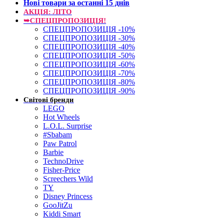
Нові товари за останнi 15 днiв
АКЦІЯ: ЛІТО
➥СПЕЦПРОПОЗИЦІЯ!
СПЕЦПРОПОЗИЦІЯ -10%
СПЕЦПРОПОЗИЦІЯ -30%
СПЕЦПРОПОЗИЦІЯ -40%
СПЕЦПРОПОЗИЦІЯ -50%
СПЕЦПРОПОЗИЦІЯ -60%
СПЕЦПРОПОЗИЦІЯ -70%
СПЕЦПРОПОЗИЦІЯ -80%
СПЕЦПРОПОЗИЦІЯ -90%
Світові бренди
LEGO
Hot Wheels
L.O.L. Surprise
#Sbabam
Paw Patrol
Barbie
TechnoDrive
Fisher-Price
Screechers Wild
TY
Disney Princess
GooJitZu
Kiddi Smart