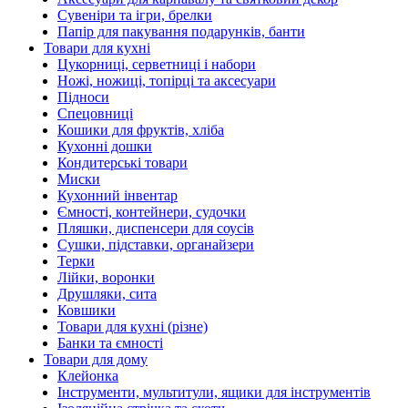
Сувеніри та ігри, брелки
Папір для пакування подарунків, банти
Товари для кухні
Цукорниці, серветниці і набори
Ножі, ножиці, топірці та аксесуари
Підноси
Спецовниці
Кошики для фруктів, хліба
Кухонні дошки
Кондитерські товари
Миски
Кухонний інвентар
Ємності, контейнери, судочки
Пляшки, диспенсери для соусів
Сушки, підставки, органайзери
Терки
Лійки, воронки
Друшляки, сита
Ковшики
Товари для кухні (різне)
Банки та ємності
Товари для дому
Клейонка
Інструменти, мультитули, ящики для інструментів