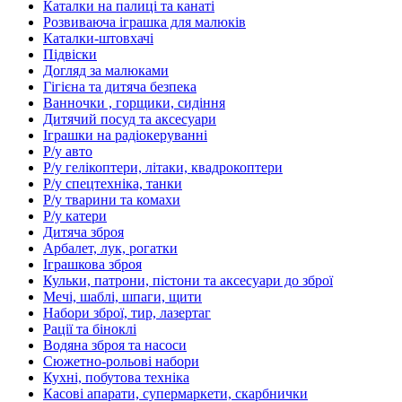
Каталки на палиці та канаті
Розвиваюча іграшка для малюків
Каталки-штовхачі
Підвіски
Догляд за малюками
Гігієна та дитяча безпека
Ванночки , горщики, сидіння
Дитячий посуд та аксесуари
Іграшки на радіокеруванні
Р/у авто
Р/у гелікоптери, літаки, квадрокоптери
Р/у спецтехніка, танки
Р/у тварини та комахи
Р/у катери
Дитяча зброя
Арбалет, лук, рогатки
Іграшкова зброя
Кульки, патрони, пістони та аксесуари до зброї
Мечі, шаблі, шпаги, щити
Набори зброї, тир, лазертаг
Рації та біноклі
Водяна зброя та насоси
Сюжетно-рольові набори
Кухні, побутова техніка
Касові апарати, супермаркети, скарбнички