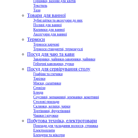
Горщики, вазони для квітів
Текстиль
Тази
Товари для ванної
Зубні щітки та аксесуари до них
Полиці для ванної
Килимки для ванної
Аксесуари для ванної
Термоси
Термоси харчові
Термоси стандартні, термокухлі
Посуд для чаю та кави
Заварники, чайники-заварники, чайники
Гейзерні кавоварки, турки
Посуд для сервірування столу
Графіни та глечики
Тарілки
Миски, салатники
Сервізи
Блюда
Соусниці, менажниці, креманки, кокотниці
Столові прилади
Склянки, келихи, чарки
Тортівниці, фруктівниці
Чашки і кружки
Побутова техніка, електротовари
Прилади для укладання волосся, стрижка
Електроплити
Блендери та міксери