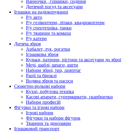
Ванночки , горщики, сидіння
Дитячий посуд та аксесуари
Іграшки на радіокеруванні
Р/у авто
Р/у гелікоптери, літаки, квадрокоптери
Р/у спецтехніка, танки
Р/у тварини та комахи
Р/у катери
Дитяча зброя
Арбалет, лук, рогатки
Іграшкова зброя
Кульки, патрони, пістони та аксесуари до зброї
Мечі, шаблі, шпаги, щити
Набори зброї, тир, лазертаг
Рації та біноклі
Водяна зброя та насоси
Сюжетно-рольові набори
Кухні, побутова техніка
Касові апарати, супермаркети, скарбнички
Набори професій
Фігурки та ігрові набори
Ігрові набори
Фігурки та набори фігурок
Тварини та динозаври
Іграшковий транспорт