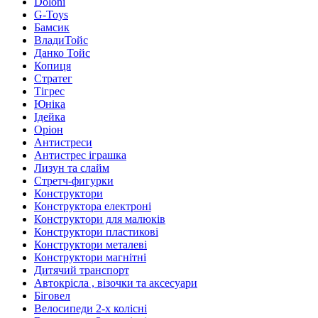
Doloni
G-Toys
Бамсик
ВладиТойс
Данко Тойс
Копиця
Стратег
Тігрес
Юніка
Ідейка
Оріон
Антистреси
Антистрес іграшка
Лизун та слайм
Стретч-фигурки
Конструктори
Конструктора електроні
Конструктори для малюків
Конструктори пластикові
Конструктори металеві
Конструктори магнітні
Дитячий транспорт
Автокрісла , візочки та аксесуари
Біговел
Велосипеди 2-х колісні