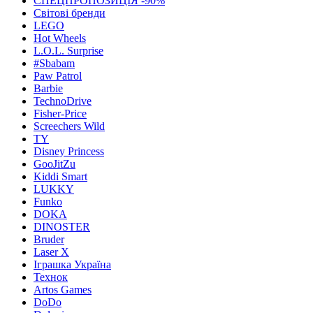
СПЕЦПРОПОЗИЦІЯ -90%
Світові бренди
LEGO
Hot Wheels
L.O.L. Surprise
#Sbabam
Paw Patrol
Barbie
TechnoDrive
Fisher-Price
Screechers Wild
TY
Disney Princess
GooJitZu
Kiddi Smart
LUKKY
Funko
DOKA
DINOSTER
Bruder
Laser X
Іграшка Україна
Технок
Artos Games
DoDo