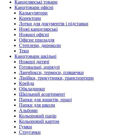
Канцелярські товари
Канцтовари офісні
Калькулятори
Коректори
Лотки для документів і підставки
Ножі канцелярські
Ножиці офісні
Офісне приладдя
Степлери, дироколи
Теки
Канцтовари шкільні
Ножиці дитячі
Готовальні, циркулі
Ланчбокси, термоси, пляшечки
Лінійки, трикутники, транспортири
Крейда
Обкладинки
Шкільний асортимент
Папки для зошитів, праці
Папки для школи
Альбоми
Кольоровий папір
Кольоровий картон
Гумки
Стругачки