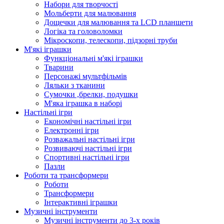
Набори для творчості
Мольберти для малювання
Дощечки для малювання та LCD планшети
Логіка та головоломки
Мікроскопи, телескопи, підзорні труби
М'які іграшки
Функціональні м'які іграшки
Тварини
Персонажі мультфільмів
Ляльки з тканини
Сумочки ,брелки, подушки
М'яка іграшка в наборі
Настільні ігри
Економічні настільні ігри
Електронні ігри
Розважальні настільні ігри
Розвиваючі настільні ігри
Спортивні настільні ігри
Пазли
Роботи та трансформери
Роботи
Трансформери
Інтерактивні іграшки
Музичні інструменти
Музичні інструменти до 3-х років