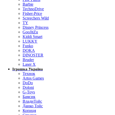
Barbie
TechnoDrive
Fisher-Price
Screechers Wild
TY
Disney Princess
GooJitZu
Kiddi Smart
LUKKY
Funko
DOKA
DINOSTER
Bruder
Laser X
Іграшка Україна
Технок
Artos Games
DoDo
Doloni
G-Toys
Бамсик
ВладиТойс
Данко Тойс
Копиця