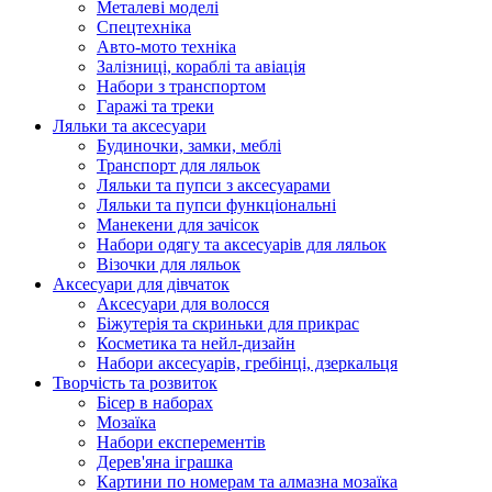
Металеві моделі
Спецтехніка
Авто-мото техніка
Залізниці, кораблі та авіація
Набори з транспортом
Гаражі та треки
Ляльки та аксесуари
Будиночки, замки, меблі
Транспорт для ляльок
Ляльки та пупси з аксесуарами
Ляльки та пупси функціональні
Манекени для зачісок
Набори одягу та аксесуарів для ляльок
Візочки для ляльок
Аксесуари для дівчаток
Аксесуари для волосся
Біжутерія та скриньки для прикрас
Косметика та нейл-дизайн
Набори аксесуарів, гребінці, дзеркальця
Творчість та розвиток
Бісер в наборах
Мозаїка
Набори експерементів
Дерев'яна іграшка
Картини по номерам та алмазна мозаїка