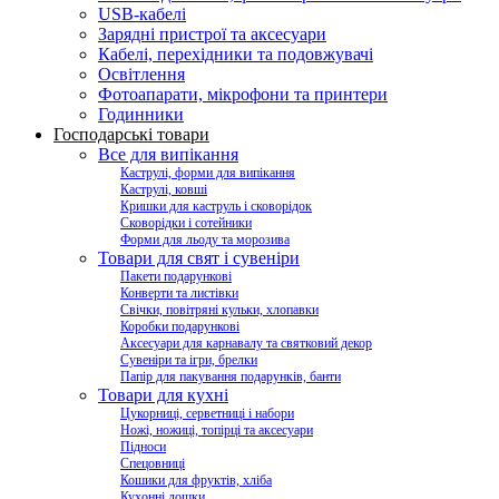
USB-кабелі
Зарядні пристрої та аксесуари
Кабелі, перехідники та подовжувачі
Освітлення
Фотоапарати, мікрофони та принтери
Годинники
Господарські товари
Все для випікання
Каструлі, форми для випікання
Каструлі, ковші
Кришки для каструль і сковорідок
Сковорідки і сотейники
Форми для льоду та морозива
Товари для свят і сувеніри
Пакети подарункові
Конверти та листівки
Свічки, повітряні кульки, хлопавки
Коробки подарункові
Аксесуари для карнавалу та святковий декор
Сувеніри та ігри, брелки
Папір для пакування подарунків, банти
Товари для кухні
Цукорниці, серветниці і набори
Ножі, ножиці, топірці та аксесуари
Підноси
Спецовниці
Кошики для фруктів, хліба
Кухонні дошки