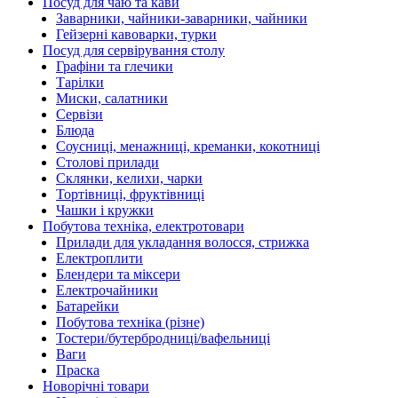
Посуд для чаю та кави
Заварники, чайники-заварники, чайники
Гейзерні кавоварки, турки
Посуд для сервірування столу
Графіни та глечики
Тарілки
Миски, салатники
Сервізи
Блюда
Соусниці, менажниці, креманки, кокотниці
Столові прилади
Склянки, келихи, чарки
Тортівниці, фруктівниці
Чашки і кружки
Побутова техніка, електротовари
Прилади для укладання волосся, стрижка
Електроплити
Блендери та міксери
Електрочайники
Батарейки
Побутова техніка (різне)
Тостери/бутербродниці/вафельниці
Ваги
Праска
Новорічні товари