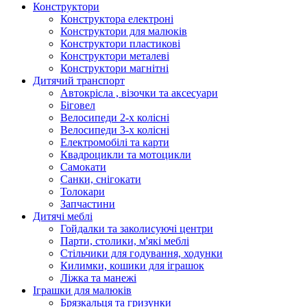
Конструктори
Конструктора електроні
Конструктори для малюків
Конструктори пластикові
Конструктори металеві
Конструктори магнітні
Дитячий транспорт
Автокрісла , візочки та аксесуари
Біговел
Велосипеди 2-х колісні
Велосипеди 3-х колісні
Електромобілі та карти
Квадроцикли та мотоцикли
Самокати
Санки, снігокати
Толокари
Запчастини
Дитячі меблі
Гойдалки та заколисуючі центри
Парти, столики, м'які меблі
Стільчики для годування, ходунки
Килимки, кошики для іграшок
Ліжка та манежі
Іграшки для малюків
Брязкальця та гризунки