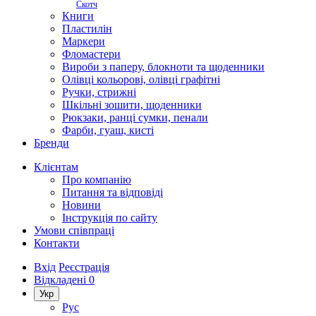
Скотч
Книги
Пластилін
Маркери
Фломастери
Вироби з паперу, блокноти та щоденники
Олівці кольорові, олівці графітні
Ручки, стрижні
Шкільні зошити, щоденники
Рюкзаки, ранці сумки, пенали
Фарби, гуаш, кисті
Бренди
Клієнтам
Про компанію
Питання та відповіді
Новини
Інструкція по сайту
Умови співпраці
Контакти
Вхід
Реєстрація
Відкладені
0
Укр
Рус