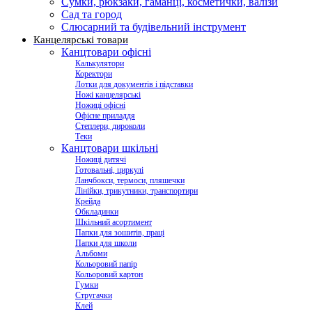
Сумки, рюкзаки, гаманці, косметички, валізи
Сад та город
Слюсарний та будівельний інструмент
Канцелярські товари
Канцтовари офісні
Калькулятори
Коректори
Лотки для документів і підставки
Ножі канцелярські
Ножиці офісні
Офісне приладдя
Степлери, дироколи
Теки
Канцтовари шкільні
Ножиці дитячі
Готовальні, циркулі
Ланчбокси, термоси, пляшечки
Лінійки, трикутники, транспортири
Крейда
Обкладинки
Шкільний асортимент
Папки для зошитів, праці
Папки для школи
Альбоми
Кольоровий папір
Кольоровий картон
Гумки
Стругачки
Клей