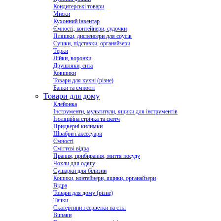
Кондитерські товари
Миски
Кухонний інвентар
Ємності, контейнери, судочки
Пляшки, диспенсери для соусів
Сушки, підставки, органайзери
Терки
Лійки, воронки
Друшляки, сита
Ковшики
Товари для кухні (різне)
Банки та ємності
Товари для дому
Клейонка
Інструменти, мультитули, ящики для інструментів
Ізоляційна стрічка та скотч
Придверні килимки
Швабри і аксесуари
Ємності
Сміттєві відра
Прання, прибирання, миття посуду
Чохли для одягу
Сушарки для білизни
Кошики, контейнери, ящики, органайзери
Відра
Товари для дому (різне)
Тачки
Скатертини і серветки на стіл
Вішаки