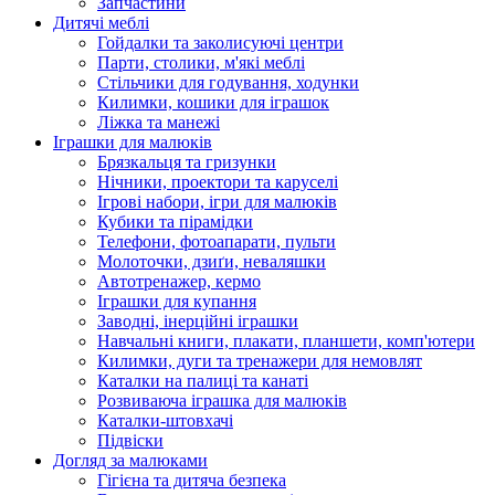
Запчастини
Дитячі меблі
Гойдалки та заколисуючі центри
Парти, столики, м'які меблі
Стільчики для годування, ходунки
Килимки, кошики для іграшок
Ліжка та манежі
Іграшки для малюків
Брязкальця та гризунки
Нічники, проектори та каруселі
Ігрові набори, ігри для малюків
Кубики та пірамідки
Телефони, фотоапарати, пульти
Молоточки, дзиґи, неваляшки
Автотренажер, кермо
Іграшки для купання
Заводні, інерційні іграшки
Навчальні книги, плакати, планшети, комп'ютери
Килимки, дуги та тренажери для немовлят
Каталки на палиці та канаті
Розвиваюча іграшка для малюків
Каталки-штовхачі
Підвіски
Догляд за малюками
Гігієна та дитяча безпека