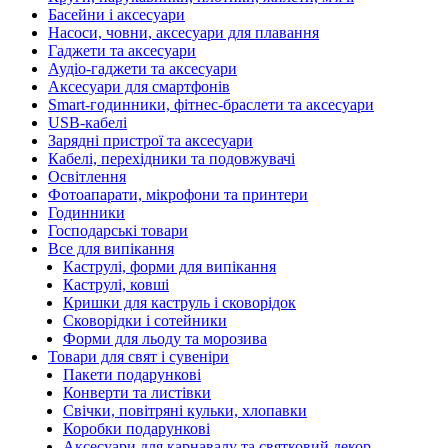
Басейни і аксесуари
Насоси, човни, аксесуари для плавання
Гаджети та аксесуари
Аудіо-гаджети та аксесуари
Аксесуари для смартфонів
Smart-годинники, фітнес-браслети та аксесуари
USB-кабелі
Зарядні пристрої та аксесуари
Кабелі, перехідники та подовжувачі
Освітлення
Фотоапарати, мікрофони та принтери
Годинники
Господарські товари
Все для випікання
Каструлі, форми для випікання
Каструлі, ковші
Кришки для каструль і сковорідок
Сковорідки і сотейники
Форми для льоду та морозива
Товари для свят і сувеніри
Пакети подарункові
Конверти та листівки
Свічки, повітряні кульки, хлопавки
Коробки подарункові
Аксесуари для карнавалу та святковий декор