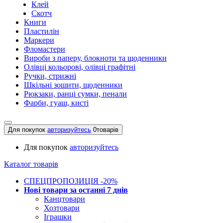
Клей
Скотч
Книги
Пластилін
Маркери
Фломастери
Вироби з паперу, блокноти та щоденники
Олівці кольорові, олівці графітні
Ручки, стрижні
Шкільні зошити, щоденники
Рюкзаки, ранці сумки, пенали
Фарби, гуаш, кисті
Для покупок
авторизуйтесь
0
товарів
Для покупок
авторизуйтесь
Каталог товарів
СПЕЦПРОПОЗИЦІЯ -20%
Нові товари за останнi 7 днiв
Канцтовари
Хозтовари
Іграшки