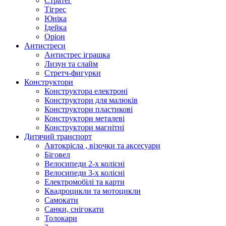
Стратег
Тігрес
Юніка
Ідейка
Оріон
Антистреси
Антистрес іграшка
Лизун та слайм
Стретч-фигурки
Конструктори
Конструктора електроні
Конструктори для малюків
Конструктори пластикові
Конструктори металеві
Конструктори магнітні
Дитячий транспорт
Автокрісла , візочки та аксесуари
Біговел
Велосипеди 2-х колісні
Велосипеди 3-х колісні
Електромобілі та карти
Квадроцикли та мотоцикли
Самокати
Санки, снігокати
Толокари