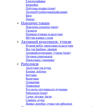
Електрочайники
Батарейки
Побутова техніка (різне)
Тостери/бутербродниці/вафельниці
Ваги
Праска
Новорічні товари
Новорічні елементи декору
Гірлянди
Ялинкові іграшки та аксесуари
Штучні ялинки і сосни
Активний відпочинок, туризм
Вуличні меблі, парасольки та аксесуари
Все для барбекю, пікніків
Активний відпочинок, туризм (різне)
Окуляри сонцезахисні
Парасольки і дощовики
Риболовля
Аксесуари для вудок
Блешня, воблера
Котушки
Кормушки
Оснащення
Прикормки
Род-поди і підставки під вудилища
Риболовля (різне)
Садки, підсаки, багри
Спінінги, вудки
Ящики, коробки, сумки для риболовлі