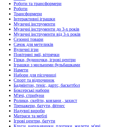
Роботи та трансформери
Роботи
Трансформери
Інтерактивні іграшки
Музичні інструменти
Музичні інструменти до 3-х років
Музичні інструменти від 3-х років
Сезонні товари
Сачок для метеликів
Вуличні ігри
Повітряні змії, вітрячки
Гірки, будиночки, ігрові центри
Іграшки з мильними бульбашками
Намети
Набори для пісочниці
Спорт та відпочинок
Бадмінтон, теніс, дартс, баскетбол
Боксерські набори
М'ячі, стрибуни
Ролики, скейти, ковзани , захист
Тренажери, батути, фітнес
Надувні вироби
Матраси та меблі
Ігрові центри, батути
Круги, нарукавники, плотики, жилети, м'ячі