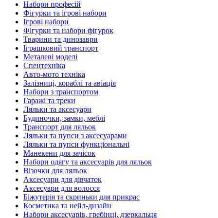
Набори професій
Фігурки та ігрові набори
Ігрові набори
Фігурки та набори фігурок
Тварини та динозаври
Іграшковий транспорт
Металеві моделі
Спецтехніка
Авто-мото техніка
Залізниці, кораблі та авіація
Набори з транспортом
Гаражі та треки
Ляльки та аксесуари
Будиночки, замки, меблі
Транспорт для ляльок
Ляльки та пупси з аксесуарами
Ляльки та пупси функціональні
Манекени для зачісок
Набори одягу та аксесуарів для ляльок
Візочки для ляльок
Аксесуари для дівчаток
Аксесуари для волосся
Біжутерія та скриньки для прикрас
Косметика та нейл-дизайн
Набори аксесуарів, гребінці, дзеркальця