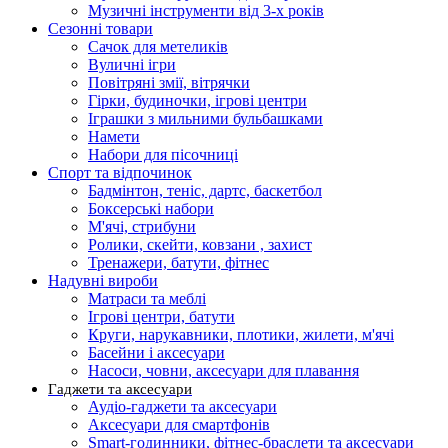
Музичні інструменти від 3-х років
Сезонні товари
Сачок для метеликів
Вуличні ігри
Повітряні змії, вітрячки
Гірки, будиночки, ігрові центри
Іграшки з мильними бульбашками
Намети
Набори для пісочниці
Спорт та відпочинок
Бадмінтон, теніс, дартс, баскетбол
Боксерські набори
М'ячі, стрибуни
Ролики, скейти, ковзани , захист
Тренажери, батути, фітнес
Надувні вироби
Матраси та меблі
Ігрові центри, батути
Круги, нарукавники, плотики, жилети, м'ячі
Басейни і аксесуари
Насоси, човни, аксесуари для плавання
Гаджети та аксесуари
Аудіо-гаджети та аксесуари
Аксесуари для смартфонів
Smart-годинники, фітнес-браслети та аксесуари