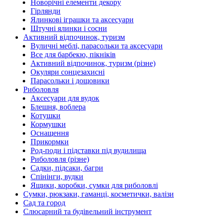
Новорічні елементи декору
Гірлянди
Ялинкові іграшки та аксесуари
Штучні ялинки і сосни
Активний відпочинок, туризм
Вуличні меблі, парасольки та аксесуари
Все для барбекю, пікніків
Активний відпочинок, туризм (різне)
Окуляри сонцезахисні
Парасольки і дощовики
Риболовля
Аксесуари для вудок
Блешня, воблера
Котушки
Кормушки
Оснащення
Прикормки
Род-поди і підставки під вудилища
Риболовля (різне)
Садки, підсаки, багри
Спінінги, вудки
Ящики, коробки, сумки для риболовлі
Сумки, рюкзаки, гаманці, косметички, валізи
Сад та город
Слюсарний та будівельний інструмент