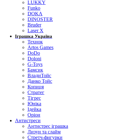
LUKKY
Funko
DOKA
DINOSTER
Bruder
Laser X
Іграшка Україна
Технок
Artos Games
DoDo
Doloni
G-Toys
Бамсик
ВладиТойс
Данко Тойс
Копиця
Стратег
Тігрес
Юніка
Ідейка
Оріон
Антистреси
Антистрес іграшка
Лизун та слайм
Стретч-фигурки