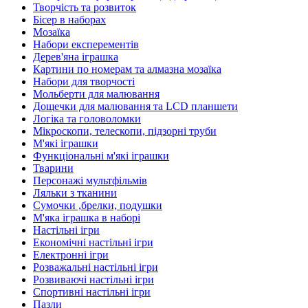
Творчість та розвиток
Бісер в наборах
Мозаїка
Набори експерементів
Дерев'яна іграшка
Картини по номерам та алмазна мозаїка
Набори для творчості
Мольберти для малювання
Дощечки для малювання та LCD планшети
Логіка та головоломки
Мікроскопи, телескопи, підзорні труби
М'які іграшки
Функціональні м'які іграшки
Тварини
Персонажі мультфільмів
Ляльки з тканини
Сумочки ,брелки, подушки
М'яка іграшка в наборі
Настільні ігри
Економічні настільні ігри
Електронні ігри
Розважальні настільні ігри
Розвиваючі настільні ігри
Спортивні настільні ігри
Пазли