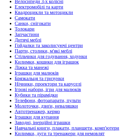
Велосипеди 3-х колісні
Електромобілі та карти
Квадроцикли та мотоцикли
Самокати
Санки, снігокати
Толокари
Запчастини
Дитячі меблі
Гойдалки та заколисуючі центри
Парти, столики, м'які меблі
Стільчики для годування, ходунки
Килимки, кошики для іграшок
Ліжка та манежі
Іграшки для малюків
Брязкальця та гризунки
Нічники, проектори та каруселі
Ігрові набори, ігри для малюків
Кубики та пірамідки
Телефони, фотоапарати, пульти
Молоточки, дзиґи, неваляшки
Автотренажер, кермо
Іграшки для купання
Заводні, інерційні іграшки
Навчальні книги, плакати, планшети, комп'ютери
Килимки, дуги та тренажери для немовлят