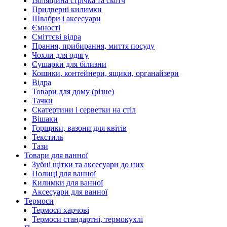
Ізоляційна стрічка та скотч
Придверні килимки
Швабри і аксесуари
Ємності
Сміттєві відра
Прання, прибирання, миття посуду
Чохли для одягу
Сушарки для білизни
Кошики, контейнери, ящики, органайзери
Відра
Товари для дому (різне)
Тачки
Скатертини і серветки на стіл
Вішаки
Горщики, вазони для квітів
Текстиль
Тази
Товари для ванної
Зубні щітки та аксесуари до них
Полиці для ванної
Килимки для ванної
Аксесуари для ванної
Термоси
Термоси харчові
Термоси стандартні, термокухлі