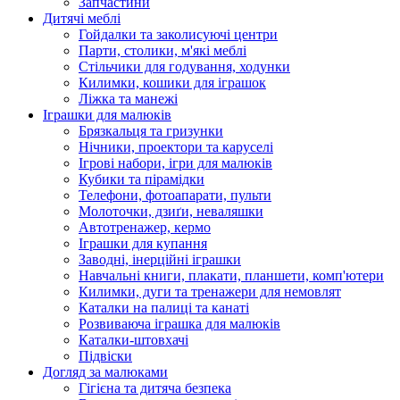
Запчастини
Дитячі меблі
Гойдалки та заколисуючі центри
Парти, столики, м'які меблі
Стільчики для годування, ходунки
Килимки, кошики для іграшок
Ліжка та манежі
Іграшки для малюків
Брязкальця та гризунки
Нічники, проектори та каруселі
Ігрові набори, ігри для малюків
Кубики та пірамідки
Телефони, фотоапарати, пульти
Молоточки, дзиґи, неваляшки
Автотренажер, кермо
Іграшки для купання
Заводні, інерційні іграшки
Навчальні книги, плакати, планшети, комп'ютери
Килимки, дуги та тренажери для немовлят
Каталки на палиці та канаті
Розвиваюча іграшка для малюків
Каталки-штовхачі
Підвіски
Догляд за малюками
Гігієна та дитяча безпека