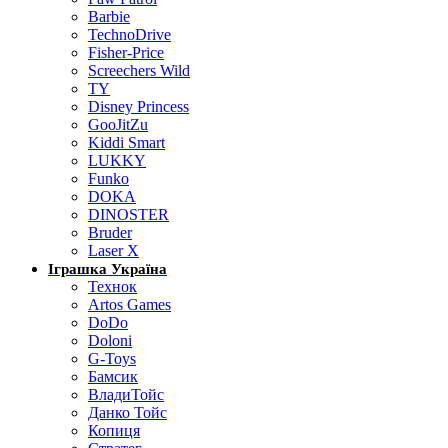
Barbie
TechnoDrive
Fisher-Price
Screechers Wild
TY
Disney Princess
GooJitZu
Kiddi Smart
LUKKY
Funko
DOKA
DINOSTER
Bruder
Laser X
Іграшка Україна
Технок
Artos Games
DoDo
Doloni
G-Toys
Бамсик
ВладиТойс
Данко Тойс
Копиця