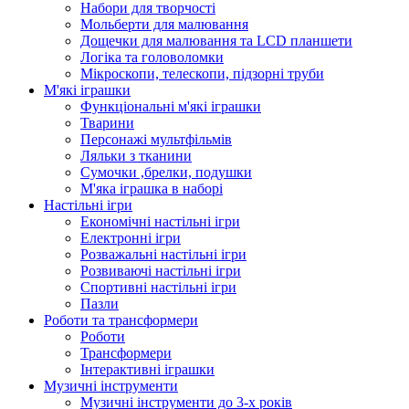
Набори для творчості
Мольберти для малювання
Дощечки для малювання та LCD планшети
Логіка та головоломки
Мікроскопи, телескопи, підзорні труби
М'які іграшки
Функціональні м'які іграшки
Тварини
Персонажі мультфільмів
Ляльки з тканини
Сумочки ,брелки, подушки
М'яка іграшка в наборі
Настільні ігри
Економічні настільні ігри
Електронні ігри
Розважальні настільні ігри
Розвиваючі настільні ігри
Спортивні настільні ігри
Пазли
Роботи та трансформери
Роботи
Трансформери
Інтерактивні іграшки
Музичні інструменти
Музичні інструменти до 3-х років