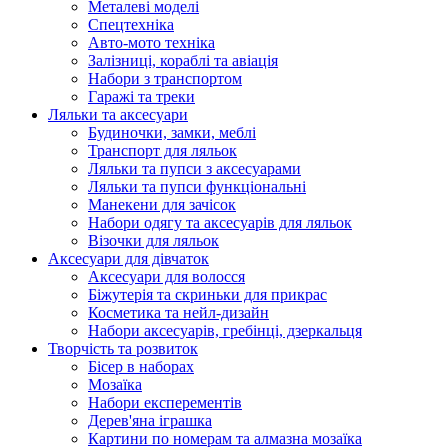
Металеві моделі
Спецтехніка
Авто-мото техніка
Залізниці, кораблі та авіація
Набори з транспортом
Гаражі та треки
Ляльки та аксесуари
Будиночки, замки, меблі
Транспорт для ляльок
Ляльки та пупси з аксесуарами
Ляльки та пупси функціональні
Манекени для зачісок
Набори одягу та аксесуарів для ляльок
Візочки для ляльок
Аксесуари для дівчаток
Аксесуари для волосся
Біжутерія та скриньки для прикрас
Косметика та нейл-дизайн
Набори аксесуарів, гребінці, дзеркальця
Творчість та розвиток
Бісер в наборах
Мозаїка
Набори експерементів
Дерев'яна іграшка
Картини по номерам та алмазна мозаїка