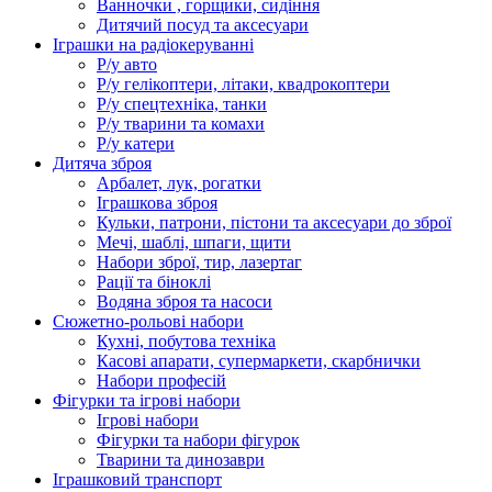
Ванночки , горщики, сидіння
Дитячий посуд та аксесуари
Іграшки на радіокеруванні
Р/у авто
Р/у гелікоптери, літаки, квадрокоптери
Р/у спецтехніка, танки
Р/у тварини та комахи
Р/у катери
Дитяча зброя
Арбалет, лук, рогатки
Іграшкова зброя
Кульки, патрони, пістони та аксесуари до зброї
Мечі, шаблі, шпаги, щити
Набори зброї, тир, лазертаг
Рації та біноклі
Водяна зброя та насоси
Сюжетно-рольові набори
Кухні, побутова техніка
Касові апарати, супермаркети, скарбнички
Набори професій
Фігурки та ігрові набори
Ігрові набори
Фігурки та набори фігурок
Тварини та динозаври
Іграшковий транспорт