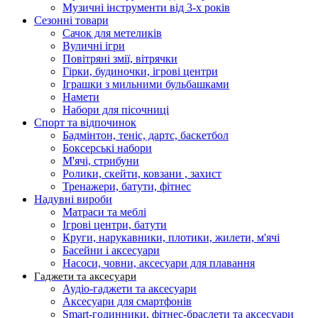
Музичні інструменти від 3-х років
Сезонні товари
Сачок для метеликів
Вуличні ігри
Повітряні змії, вітрячки
Гірки, будиночки, ігрові центри
Іграшки з мильними бульбашками
Намети
Набори для пісочниці
Спорт та відпочинок
Бадмінтон, теніс, дартс, баскетбол
Боксерські набори
М'ячі, стрибуни
Ролики, скейти, ковзани , захист
Тренажери, батути, фітнес
Надувні вироби
Матраси та меблі
Ігрові центри, батути
Круги, нарукавники, плотики, жилети, м'ячі
Басейни і аксесуари
Насоси, човни, аксесуари для плавання
Гаджети та аксесуари
Аудіо-гаджети та аксесуари
Аксесуари для смартфонів
Smart-годинники, фітнес-браслети та аксесуари