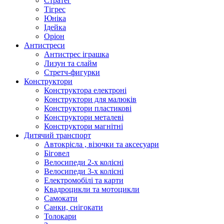
Стратег
Тігрес
Юніка
Ідейка
Оріон
Антистреси
Антистрес іграшка
Лизун та слайм
Стретч-фигурки
Конструктори
Конструктора електроні
Конструктори для малюків
Конструктори пластикові
Конструктори металеві
Конструктори магнітні
Дитячий транспорт
Автокрісла , візочки та аксесуари
Біговел
Велосипеди 2-х колісні
Велосипеди 3-х колісні
Електромобілі та карти
Квадроцикли та мотоцикли
Самокати
Санки, снігокати
Толокари