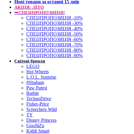
Нові товари за останнi 15 днiв
АКЦІЯ: ЛІТО
➥СПЕЦПРОПОЗИЦІЯ!
СПЕЦПРОПОЗИЦІЯ -10%
СПЕЦПРОПОЗИЦІЯ -30%
СПЕЦПРОПОЗИЦІЯ -40%
СПЕЦПРОПОЗИЦІЯ -50%
СПЕЦПРОПОЗИЦІЯ -60%
СПЕЦПРОПОЗИЦІЯ -70%
СПЕЦПРОПОЗИЦІЯ -80%
СПЕЦПРОПОЗИЦІЯ -90%
Світові бренди
LEGO
Hot Wheels
L.O.L. Surprise
#Sbabam
Paw Patrol
Barbie
TechnoDrive
Fisher-Price
Screechers Wild
TY
Disney Princess
GooJitZu
Kiddi Smart