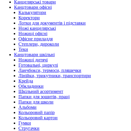
Канцелярські товари
Канцтовари офісні
Калькулятори
Коректори
Лотки для документів і підставки
Ножі канцелярські
Ножиці офісні
Офісне приладдя
Степлери, дироколи
Теки
Канцтовари шкільні
Ножиці дитячі
Готовальні, циркулі
Ланчбокси, термоси, пляшечки
Лінійки, трикутники, транспортири
Крейда
Обкладинки
Шкільний асортимент
Папки для зошитів, праці
Папки для школи
Альбоми
Кольоровий папір
Кольоровий картон
Гумки
Стругачки