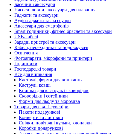
Басейни і аксесуари
Насоси, човни, аксесуари для плавання
Гаджети та аксесуари
Аудіо-гаджети та аксесуари
Аксесуари для смартфонів
Smart-годинники, фітнес-браслети та аксесуари
USB-кабелі
Зарядні пристрої та аксесуари
Кабелі, перехідники та подовжувачі
Освітлення
Фотоапарати, мікрофони та принтери
Годинники
Господарські товари
Все для випікання
Каструлі, форми для випікання
Каструлі, ковші
Кришки для каструль і сковорідок
Сковорідки і сотейники
Форми для льоду та морозива
Товари для свят і сувеніри
Пакети подарункові
Конверти та листівки
Свічки, повітряні кульки, хлопавки
Коробки подарункові
Аксесуари для карнавалу та святковий декор