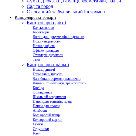
Сумки, рюкзаки, гаманці, косметички, валізи
Сад та город
Слюсарний та будівельний інструмент
Канцелярські товари
Канцтовари офісні
Калькулятори
Коректори
Лотки для документів і підставки
Ножі канцелярські
Ножиці офісні
Офісне приладдя
Степлери, дироколи
Теки
Канцтовари шкільні
Ножиці дитячі
Готовальні, циркулі
Ланчбокси, термоси, пляшечки
Лінійки, трикутники, транспортири
Крейда
Обкладинки
Шкільний асортимент
Папки для зошитів, праці
Папки для школи
Альбоми
Кольоровий папір
Кольоровий картон
Гумки
Стругачки
Клей