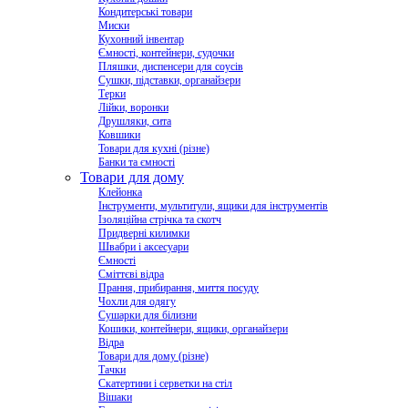
Кондитерські товари
Миски
Кухонний інвентар
Ємності, контейнери, судочки
Пляшки, диспенсери для соусів
Сушки, підставки, органайзери
Терки
Лійки, воронки
Друшляки, сита
Ковшики
Товари для кухні (різне)
Банки та ємності
Товари для дому
Клейонка
Інструменти, мультитули, ящики для інструментів
Ізоляційна стрічка та скотч
Придверні килимки
Швабри і аксесуари
Ємності
Сміттєві відра
Прання, прибирання, миття посуду
Чохли для одягу
Сушарки для білизни
Кошики, контейнери, ящики, органайзери
Відра
Товари для дому (різне)
Тачки
Скатертини і серветки на стіл
Вішаки