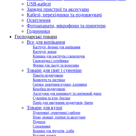
USB-кабелі
Зарядні пристрої та аксесуари
Кабелі, перехідники та подовжувачі
Освітлення
Фотоапарати, мікрофони та принтери
Годинники
Господарські товари
Все для випікання
Каструлі, форми для випікання
Каструлі, ковші
Кришки для каструль і сковорідок
Сковорідки і сотейники
Форми для льоду та морозива
Товари для свят і сувеніри
Пакети подарункові
Конверти та листівки
Свічки, повітряні кульки, хлопавки
Коробки подарункові
Аксесуари для карнавалу та святковий декор
Сувеніри та ігри, брелки
Папір для пакування подарунків, банти
Товари для кухні
Цукорниці, серветниці і набори
Ножі, ножиці, топірці та аксесуари
Підноси
Спецовниці
Кошики для фруктів, хліба
Кухонні дошки