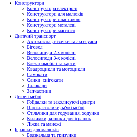
Конструктори
Конструктора електроні
Конструктори для малюків
Конструктори пластикові
Конструктори металеві
Конструктори магнітні
Дитячий транспорт
Автокрісла , візочки та аксесуари
Біговел
Велосипеди 2-х колісні
Велосипеди 3-х колісні
Електромобілі та карти
Квадроцикли та мотоцикли
Самокати
Санки, снігокати
Толокари
Запчастини
Дитячі меблі
Гойдалки та заколисуючі центри
Парти, столики, м'які меблі
Стільчики для годування, ходунки
Килимки, кошики для іграшок
Ліжка та манежі
Іграшки для малюків
Брязкальця та гризунки