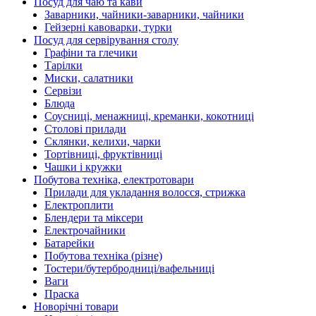
Посуд для чаю та кави
Заварники, чайники-заварники, чайники
Гейзерні кавоварки, турки
Посуд для сервірування столу
Графіни та глечики
Тарілки
Миски, салатники
Сервізи
Блюда
Соусниці, менажниці, креманки, кокотниці
Столові прилади
Склянки, келихи, чарки
Тортівниці, фруктівниці
Чашки і кружки
Побутова техніка, електротовари
Прилади для укладання волосся, стрижка
Електроплити
Блендери та міксери
Електрочайники
Батарейки
Побутова техніка (різне)
Тостери/бутербродниці/вафельниці
Ваги
Праска
Новорічні товари