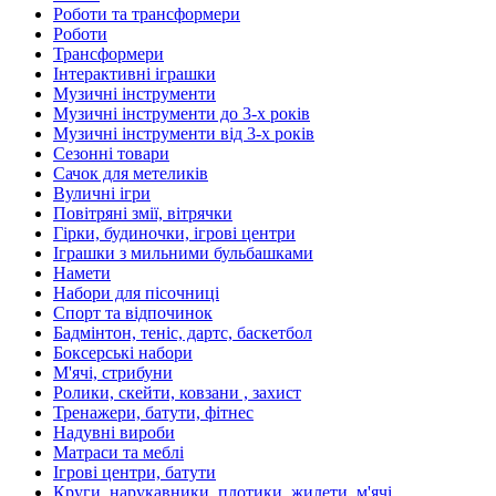
Роботи та трансформери
Роботи
Трансформери
Інтерактивні іграшки
Музичні інструменти
Музичні інструменти до 3-х років
Музичні інструменти від 3-х років
Сезонні товари
Сачок для метеликів
Вуличні ігри
Повітряні змії, вітрячки
Гірки, будиночки, ігрові центри
Іграшки з мильними бульбашками
Намети
Набори для пісочниці
Спорт та відпочинок
Бадмінтон, теніс, дартс, баскетбол
Боксерські набори
М'ячі, стрибуни
Ролики, скейти, ковзани , захист
Тренажери, батути, фітнес
Надувні вироби
Матраси та меблі
Ігрові центри, батути
Круги, нарукавники, плотики, жилети, м'ячі