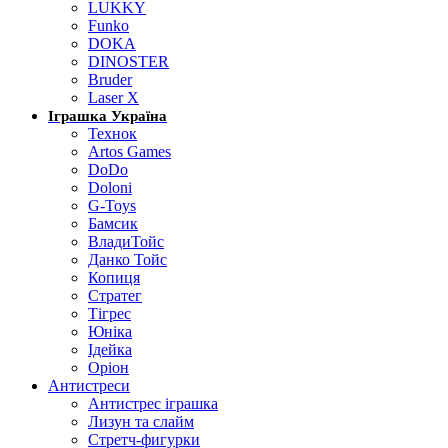
LUKKY
Funko
DOKA
DINOSTER
Bruder
Laser X
Іграшка Україна
Технок
Artos Games
DoDo
Doloni
G-Toys
Бамсик
ВладиТойс
Данко Тойс
Копиця
Стратег
Тігрес
Юніка
Ідейка
Оріон
Антистреси
Антистрес іграшка
Лизун та слайм
Стретч-фигурки