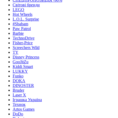
СПЕЦПРОПОЗИЦІЯ -90%
Світові бренди
LEGO
Hot Wheels
L.O.L. Surprise
#Sbabam
Paw Patrol
Barbie
TechnoDrive
Fisher-Price
Screechers Wild
TY
Disney Princess
GooJitZu
Kiddi Smart
LUKKY
Funko
DOKA
DINOSTER
Bruder
Laser X
Іграшка Україна
Технок
Artos Games
DoDo