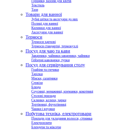
Горщики, вазони для квітів
Текстиль
Тази
Товари для ванної
Зубні щітки та аксесуари до них
Полиці для ванної
Килимки для ванної
Аксесуари для ванної
Термоси
Термоси харчові
Термоси стандартні, термокухлі
Посуд для чаю та кави
Заварники, чайники-заварники, чайники
Гейзерні кавоварки, турки
Посуд для сервірування столу
Графіни та глечики
Тарілки
Миски, салатники
Сервізи
Блюда
Соусниці, менажниці, креманки, кокотниці
Столові прилади
Склянки, келихи, чарки
Тортівниці, фруктівниці
Чашки і кружки
Побутова техніка, електротовари
Прилади для укладання волосся, стрижка
Електроплити
Блендери та міксери