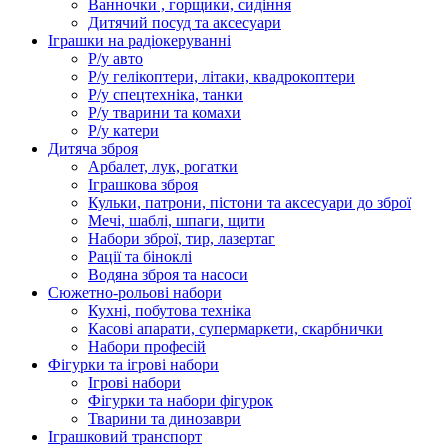
Ванночки , горщики, сидіння
Дитячий посуд та аксесуари
Іграшки на радіокеруванні
Р/у авто
Р/у гелікоптери, літаки, квадрокоптери
Р/у спецтехніка, танки
Р/у тварини та комахи
Р/у катери
Дитяча зброя
Арбалет, лук, рогатки
Іграшкова зброя
Кульки, патрони, пістони та аксесуари до зброї
Мечі, шаблі, шпаги, щити
Набори зброї, тир, лазертаг
Рації та біноклі
Водяна зброя та насоси
Сюжетно-рольові набори
Кухні, побутова техніка
Касові апарати, супермаркети, скарбнички
Набори професій
Фігурки та ігрові набори
Ігрові набори
Фігурки та набори фігурок
Тварини та динозаври
Іграшковий транспорт