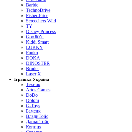
Barbie
TechnoDrive
Fisher-Price
Screechers Wild
TY
Disney Princess
GooJitZu
Kiddi Smart
LUKKY
Funko
DOKA
DINOSTER
Bruder
Laser X
Іграшка Україна
Технок
Artos Games
DoDo
Doloni
G-Toys
Бамсик
ВладиТойс
Данко Тойс
Копиця