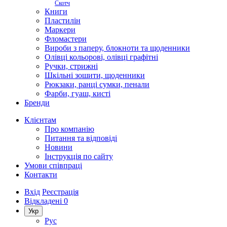
Скотч
Книги
Пластилін
Маркери
Фломастери
Вироби з паперу, блокноти та щоденники
Олівці кольорові, олівці графітні
Ручки, стрижні
Шкільні зошити, щоденники
Рюкзаки, ранці сумки, пенали
Фарби, гуаш, кисті
Бренди
Клієнтам
Про компанію
Питання та відповіді
Новини
Інструкція по сайту
Умови співпраці
Контакти
Вхід
Реєстрація
Відкладені
0
Укр
Рус