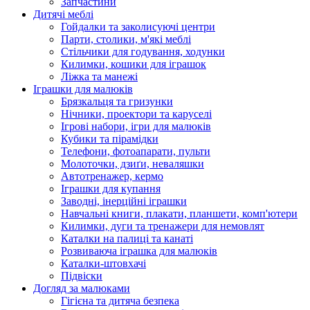
Запчастини
Дитячі меблі
Гойдалки та заколисуючі центри
Парти, столики, м'які меблі
Стільчики для годування, ходунки
Килимки, кошики для іграшок
Ліжка та манежі
Іграшки для малюків
Брязкальця та гризунки
Нічники, проектори та каруселі
Ігрові набори, ігри для малюків
Кубики та пірамідки
Телефони, фотоапарати, пульти
Молоточки, дзиґи, неваляшки
Автотренажер, кермо
Іграшки для купання
Заводні, інерційні іграшки
Навчальні книги, плакати, планшети, комп'ютери
Килимки, дуги та тренажери для немовлят
Каталки на палиці та канаті
Розвиваюча іграшка для малюків
Каталки-штовхачі
Підвіски
Догляд за малюками
Гігієна та дитяча безпека