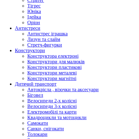
Стратег
Тігрес
Юніка
Ідейка
Оріон
Антистреси
Антистрес іграшка
Лизун та слайм
Стретч-фигурки
Конструктори
Конструктора електроні
Конструктори для малюків
Конструктори пластикові
Конструктори металеві
Конструктори магнітні
Дитячий транспорт
Автокрісла , візочки та аксесуари
Біговел
Велосипеди 2-х колісні
Велосипеди 3-х колісні
Електромобілі та карти
Квадроцикли та мотоцикли
Самокати
Санки, снігокати
Толокари