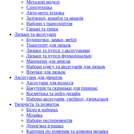
Металеві моделі
Спецтехніка
Авто-мото техніка
Залізниці, кораблі та авіація
Набори з транспортом
Гаражі та треки
Ляльки та аксесуари
Будиночки, замки, меблі
Транспорт для ляльок
Ляльки та пупси з аксесуарами
Ляльки та пупси функціональні
Манекени для зачісок
Набори одягу та аксесуарів для ляльок
Візочки для ляльок
Аксесуари для дівчаток
Аксесуари для волосся
Біжутерія та скриньки для прикрас
Косметика та нейл-дизайн
Набори аксесуарів, гребінці, дзеркальця
Творчість та розвиток
Бісер в наборах
Мозаїка
Набори експерементів
Дерев'яна іграшка
Картини по номерам та алмазна мозаїка