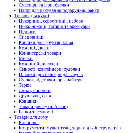
Сувеніри та ігри, брелки
Папір для пакування подарунків, банти
Товари для кухні
Цукорниці, серветниці і набори
Ножі, ножиці, топірці та аксесуари
Підноси
Спецовниці
Кошики для фруктів, хліба
Кухонні дошки
Кондитерські товари
Миски
Кухонний інвентар
Ємності, контейнери, судочки
Пляшки, диспенсери для соусів
Сушки, підставки, органайзери
Терки
Лійки, воронки
Друшляки, сита
Ковшики
Товари для кухні (різне)
Банки та ємності
Товари для дому
Клейонка
Інструменти, мультитули, ящики для інструментів