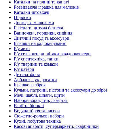
Каталки на палиці та канаті
Розвиваюча іграшка для малюків
Каталки-штовхачі
Підвіски
Догляд за малюками
Гігієна та дитяча безпека
Ванночки , горщики, сидіння
Дитячий посуд та аксесуари
Іграшки на радіокеруванні
Р/у авто
Р/у гелікоптери, літаки, квадрокоптери
Р/у спецтехніка, танки
Р/у тварини та комахи
Р/у катери
Дитяча зброя
Арбалет, лук, рогатки
Іграшкова зброя
Кульки, патрони, пістони та аксесуари до зброї
Мечі, шаблі, шпаги, щити
Набори зброї, тир, лазертаг
Рації та біноклі
Водяна зброя та насоси
Сюжетно-рольові набори
Кухні, побутова техніка
Касові апарати, супермаркети, скарбнички