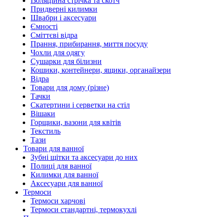
Ізоляційна стрічка та скотч
Придверні килимки
Швабри і аксесуари
Ємності
Сміттєві відра
Прання, прибирання, миття посуду
Чохли для одягу
Сушарки для білизни
Кошики, контейнери, ящики, органайзери
Відра
Товари для дому (різне)
Тачки
Скатертини і серветки на стіл
Вішаки
Горщики, вазони для квітів
Текстиль
Тази
Товари для ванної
Зубні щітки та аксесуари до них
Полиці для ванної
Килимки для ванної
Аксесуари для ванної
Термоси
Термоси харчові
Термоси стандартні, термокухлі