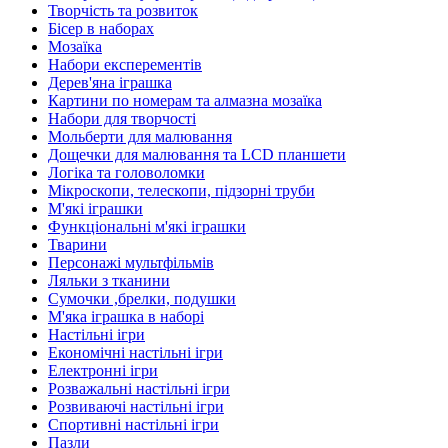
Творчість та розвиток
Бісер в наборах
Мозаїка
Набори експерементів
Дерев'яна іграшка
Картини по номерам та алмазна мозаїка
Набори для творчості
Мольберти для малювання
Дощечки для малювання та LCD планшети
Логіка та головоломки
Мікроскопи, телескопи, підзорні труби
М'які іграшки
Функціональні м'які іграшки
Тварини
Персонажі мультфільмів
Ляльки з тканини
Сумочки ,брелки, подушки
М'яка іграшка в наборі
Настільні ігри
Економічні настільні ігри
Електронні ігри
Розважальні настільні ігри
Розвиваючі настільні ігри
Спортивні настільні ігри
Пазли