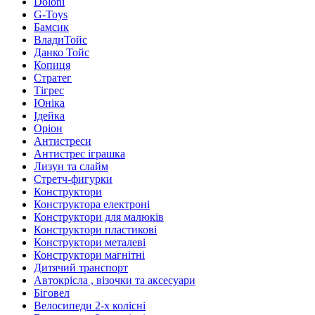
Doloni
G-Toys
Бамсик
ВладиТойс
Данко Тойс
Копиця
Стратег
Тігрес
Юніка
Ідейка
Оріон
Антистреси
Антистрес іграшка
Лизун та слайм
Стретч-фигурки
Конструктори
Конструктора електроні
Конструктори для малюків
Конструктори пластикові
Конструктори металеві
Конструктори магнітні
Дитячий транспорт
Автокрісла , візочки та аксесуари
Біговел
Велосипеди 2-х колісні