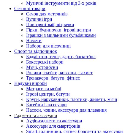
Музичні інструменти від 3-х років
Сезонні товари
Сачок для метеликів
Вуличні ігри
Повітряні змії, вітрячки
Гірки, будиночки, ігрові центри
Іграшки з мильними бульбашками
Намети
Набори для пісочниці
Спорт та відпочинок
Бадмінтон, теніс, дартс, баскетбол
Боксерські набори
М'ячі, стрибуни
Ролики, скейти, ковзани , захист
Тренажери, батути, фітнес
Надувні вироби
Матраси та меблі
Ігрові центри, батути
Круги, нарукавники, плотики, жилети, м'ячі
Басейни і аксесуари
Насоси, човни, аксесуари для плавання
Гаджети та аксесуари
Аудіо-гаджети та аксесуари
Аксесуари для смартфонів
Smart-годинники, фітнес-браслети та аксесуари