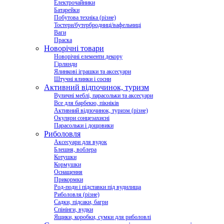
Електрочайники
Батарейки
Побутова техніка (різне)
Тостери/бутербродниці/вафельниці
Ваги
Праска
Новорічні товари
Новорічні елементи декору
Гірлянди
Ялинкові іграшки та аксесуари
Штучні ялинки і сосни
Активний відпочинок, туризм
Вуличні меблі, парасольки та аксесуари
Все для барбекю, пікніків
Активний відпочинок, туризм (різне)
Окуляри сонцезахисні
Парасольки і дощовики
Риболовля
Аксесуари для вудок
Блешня, воблера
Котушки
Кормушки
Оснащення
Прикормки
Род-поди і підставки під вудилища
Риболовля (різне)
Садки, підсаки, багри
Спінінги, вудки
Ящики, коробки, сумки для риболовлі