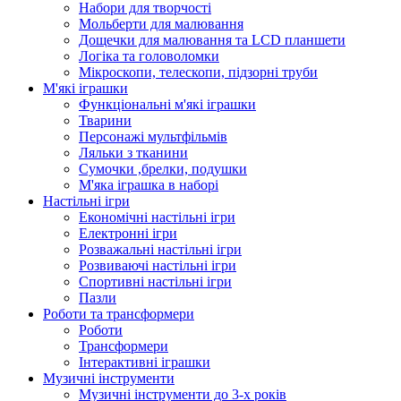
Набори для творчості
Мольберти для малювання
Дощечки для малювання та LCD планшети
Логіка та головоломки
Мікроскопи, телескопи, підзорні труби
М'які іграшки
Функціональні м'які іграшки
Тварини
Персонажі мультфільмів
Ляльки з тканини
Сумочки ,брелки, подушки
М'яка іграшка в наборі
Настільні ігри
Економічні настільні ігри
Електронні ігри
Розважальні настільні ігри
Розвиваючі настільні ігри
Спортивні настільні ігри
Пазли
Роботи та трансформери
Роботи
Трансформери
Інтерактивні іграшки
Музичні інструменти
Музичні інструменти до 3-х років