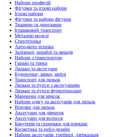
Набори професій
Фігурки та ігрові набори
Ігрові набори
Фігурки та набори фігурок
Тварини та динозаври
Іграшковий транспорт
Металеві моделі
Спецтехніка
Авто-мото техніка
Залізниці, кораблі та авіація
Набори з транспортом
Гаражі та треки
Ляльки та аксесуари
Будиночки, замки, меблі
Транспорт для ляльок
Ляльки та пупси з аксесуарами
Ляльки та пупси функціональні
Манекени для зачісок
Набори одягу та аксесуарів для ляльок
Візочки для ляльок
Аксесуари для дівчаток
Аксесуари для волосся
Біжутерія та скриньки для прикрас
Косметика та нейл-дизайн
Набори аксесуарів, гребінці, дзеркальця