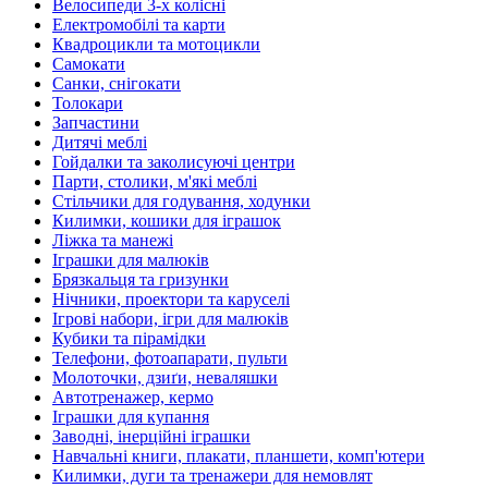
Велосипеди 3-х колісні
Електромобілі та карти
Квадроцикли та мотоцикли
Самокати
Санки, снігокати
Толокари
Запчастини
Дитячі меблі
Гойдалки та заколисуючі центри
Парти, столики, м'які меблі
Стільчики для годування, ходунки
Килимки, кошики для іграшок
Ліжка та манежі
Іграшки для малюків
Брязкальця та гризунки
Нічники, проектори та каруселі
Ігрові набори, ігри для малюків
Кубики та пірамідки
Телефони, фотоапарати, пульти
Молоточки, дзиґи, неваляшки
Автотренажер, кермо
Іграшки для купання
Заводні, інерційні іграшки
Навчальні книги, плакати, планшети, комп'ютери
Килимки, дуги та тренажери для немовлят