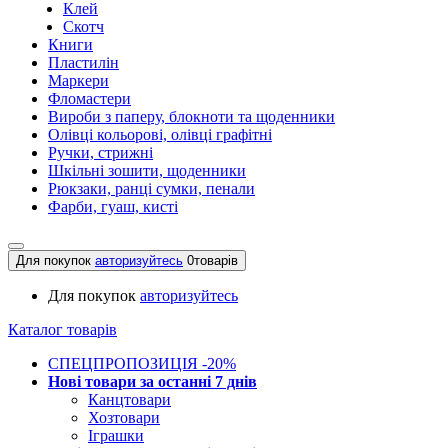
Клей
Скотч
Книги
Пластилін
Маркери
Фломастери
Вироби з паперу, блокноти та щоденники
Олівці кольорові, олівці графітні
Ручки, стрижні
Шкільні зошити, щоденники
Рюкзаки, ранці сумки, пенали
Фарби, гуаш, кисті
Для покупок
авторизуйтесь
0
товарів
Для покупок
авторизуйтесь
Каталог товарів
СПЕЦПРОПОЗИЦІЯ -20%
Нові товари за останнi 7 днiв
Канцтовари
Хозтовари
Іграшки