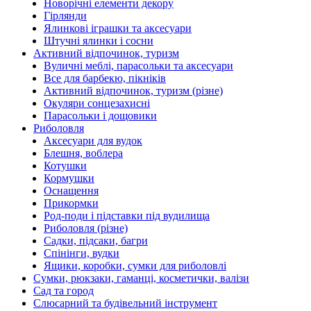
Новорічні елементи декору
Гірлянди
Ялинкові іграшки та аксесуари
Штучні ялинки і сосни
Активний відпочинок, туризм
Вуличні меблі, парасольки та аксесуари
Все для барбекю, пікніків
Активний відпочинок, туризм (різне)
Окуляри сонцезахисні
Парасольки і дощовики
Риболовля
Аксесуари для вудок
Блешня, воблера
Котушки
Кормушки
Оснащення
Прикормки
Род-поди і підставки під вудилища
Риболовля (різне)
Садки, підсаки, багри
Спінінги, вудки
Ящики, коробки, сумки для риболовлі
Сумки, рюкзаки, гаманці, косметички, валізи
Сад та город
Слюсарний та будівельний інструмент