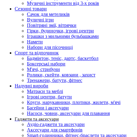
Музичні інструменти від 3-х років
Сезонні товари
Сачок для метеликів
Вуличні ігри
Повітряні змії, вітрячки
Гірки, будиночки, ігрові центри
Іграшки з мильними бульбашками
Намети
Набори для пісочниці
Спорт та відпочинок
Бадмінтон, теніс, дартс, баскетбол
Боксерські набори
М'ячі, стрибуни
Ролики, скейти, ковзани , захист
Тренажери, батути, фітнес
Надувні вироби
Матраси та меблі
Ігрові центри, батути
Круги, нарукавники, плотики, жилети, м'ячі
Басейни і аксесуари
Насоси, човни, аксесуари для плавання
Гаджети та аксесуари
Аудіо-гаджети та аксесуари
Аксесуари для смартфонів
Smart-годинники, фітнес-браслети та аксесуари