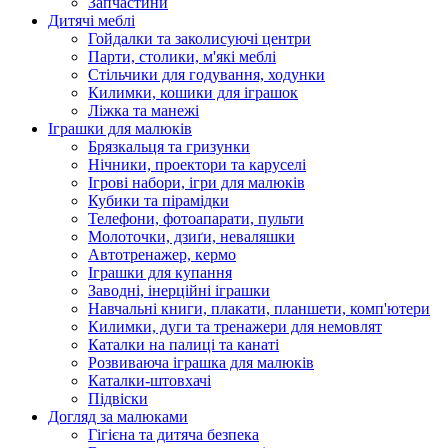
Запчастини
Дитячі меблі
Гойдалки та заколисуючі центри
Парти, столики, м'які меблі
Стільчики для годування, ходунки
Килимки, кошики для іграшок
Ліжка та манежі
Іграшки для малюків
Брязкальця та гризунки
Нічники, проектори та каруселі
Ігрові набори, ігри для малюків
Кубики та пірамідки
Телефони, фотоапарати, пульти
Молоточки, дзиґи, неваляшки
Автотренажер, кермо
Іграшки для купання
Заводні, інерційні іграшки
Навчальні книги, плакати, планшети, комп'ютери
Килимки, дуги та тренажери для немовлят
Каталки на палиці та канаті
Розвиваюча іграшка для малюків
Каталки-штовхачі
Підвіски
Догляд за малюками
Гігієна та дитяча безпека