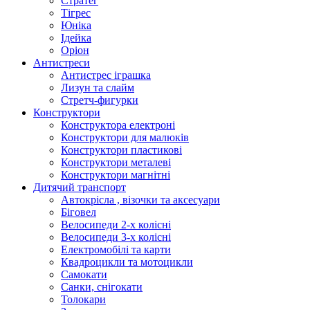
Стратег
Тігрес
Юніка
Ідейка
Оріон
Антистреси
Антистрес іграшка
Лизун та слайм
Стретч-фигурки
Конструктори
Конструктора електроні
Конструктори для малюків
Конструктори пластикові
Конструктори металеві
Конструктори магнітні
Дитячий транспорт
Автокрісла , візочки та аксесуари
Біговел
Велосипеди 2-х колісні
Велосипеди 3-х колісні
Електромобілі та карти
Квадроцикли та мотоцикли
Самокати
Санки, снігокати
Толокари