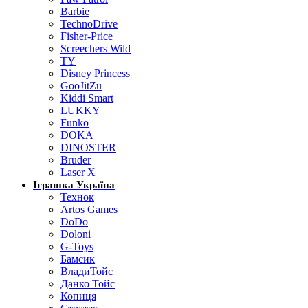
Barbie
TechnoDrive
Fisher-Price
Screechers Wild
TY
Disney Princess
GooJitZu
Kiddi Smart
LUKKY
Funko
DOKA
DINOSTER
Bruder
Laser X
Іграшка Україна
Технок
Artos Games
DoDo
Doloni
G-Toys
Бамсик
ВладиТойс
Данко Тойс
Копиця