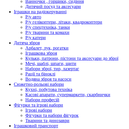
Ванночки , горщики, сидіння
Дитячий посуд та аксесуари
Іграшки на радіокеруванні
Р/у авто
Р/у гелікоптери, літаки, квадрокоптери
Р/у спецтехніка, танки
Р/у тварини та комахи
Р/у катери
Дитяча зброя
Арбалет, лук, рогатки
Іграшкова зброя
Кульки, патрони, пістони та аксесуари до зброї
Мечі, шаблі, шпаги, щити
Набори зброї, тир, лазертаг
Рації та біноклі
Водяна зброя та насоси
Сюжетно-рольові набори
Кухні, побутова техніка
Касові апарати, супермаркети, скарбнички
Набори професій
Фігурки та ігрові набори
Ігрові набори
Фігурки та набори фігурок
Тварини та динозаври
Іграшковий транспорт