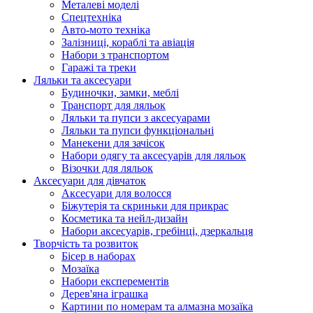
Металеві моделі
Спецтехніка
Авто-мото техніка
Залізниці, кораблі та авіація
Набори з транспортом
Гаражі та треки
Ляльки та аксесуари
Будиночки, замки, меблі
Транспорт для ляльок
Ляльки та пупси з аксесуарами
Ляльки та пупси функціональні
Манекени для зачісок
Набори одягу та аксесуарів для ляльок
Візочки для ляльок
Аксесуари для дівчаток
Аксесуари для волосся
Біжутерія та скриньки для прикрас
Косметика та нейл-дизайн
Набори аксесуарів, гребінці, дзеркальця
Творчість та розвиток
Бісер в наборах
Мозаїка
Набори експерементів
Дерев'яна іграшка
Картини по номерам та алмазна мозаїка