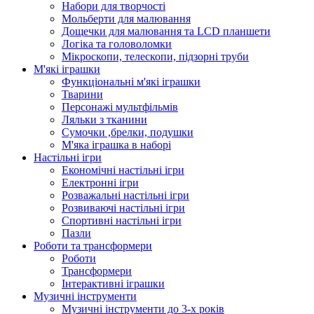
Набори для творчості
Мольберти для малювання
Дощечки для малювання та LCD планшети
Логіка та головоломки
Мікроскопи, телескопи, підзорні труби
М'які іграшки
Функціональні м'які іграшки
Тварини
Персонажі мультфільмів
Ляльки з тканини
Сумочки ,брелки, подушки
М'яка іграшка в наборі
Настільні ігри
Економічні настільні ігри
Електронні ігри
Розважальні настільні ігри
Розвиваючі настільні ігри
Спортивні настільні ігри
Пазли
Роботи та трансформери
Роботи
Трансформери
Інтерактивні іграшки
Музичні інструменти
Музичні інструменти до 3-х років