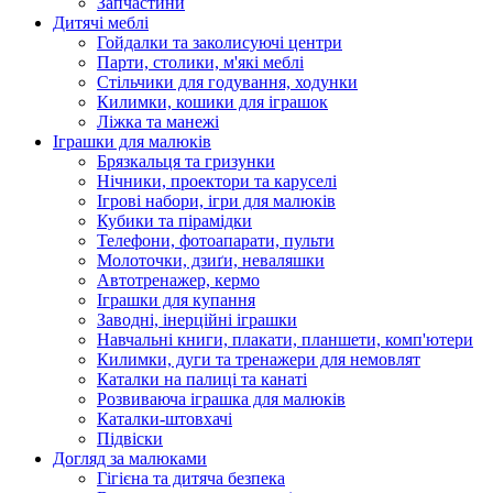
Запчастини
Дитячі меблі
Гойдалки та заколисуючі центри
Парти, столики, м'які меблі
Стільчики для годування, ходунки
Килимки, кошики для іграшок
Ліжка та манежі
Іграшки для малюків
Брязкальця та гризунки
Нічники, проектори та каруселі
Ігрові набори, ігри для малюків
Кубики та пірамідки
Телефони, фотоапарати, пульти
Молоточки, дзиґи, неваляшки
Автотренажер, кермо
Іграшки для купання
Заводні, інерційні іграшки
Навчальні книги, плакати, планшети, комп'ютери
Килимки, дуги та тренажери для немовлят
Каталки на палиці та канаті
Розвиваюча іграшка для малюків
Каталки-штовхачі
Підвіски
Догляд за малюками
Гігієна та дитяча безпека