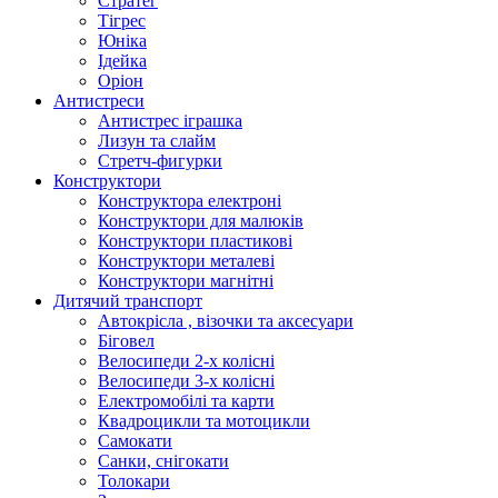
Стратег
Тігрес
Юніка
Ідейка
Оріон
Антистреси
Антистрес іграшка
Лизун та слайм
Стретч-фигурки
Конструктори
Конструктора електроні
Конструктори для малюків
Конструктори пластикові
Конструктори металеві
Конструктори магнітні
Дитячий транспорт
Автокрісла , візочки та аксесуари
Біговел
Велосипеди 2-х колісні
Велосипеди 3-х колісні
Електромобілі та карти
Квадроцикли та мотоцикли
Самокати
Санки, снігокати
Толокари