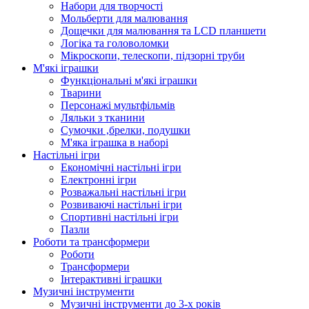
Набори для творчості
Мольберти для малювання
Дощечки для малювання та LCD планшети
Логіка та головоломки
Мікроскопи, телескопи, підзорні труби
М'які іграшки
Функціональні м'які іграшки
Тварини
Персонажі мультфільмів
Ляльки з тканини
Сумочки ,брелки, подушки
М'яка іграшка в наборі
Настільні ігри
Економічні настільні ігри
Електронні ігри
Розважальні настільні ігри
Розвиваючі настільні ігри
Спортивні настільні ігри
Пазли
Роботи та трансформери
Роботи
Трансформери
Інтерактивні іграшки
Музичні інструменти
Музичні інструменти до 3-х років