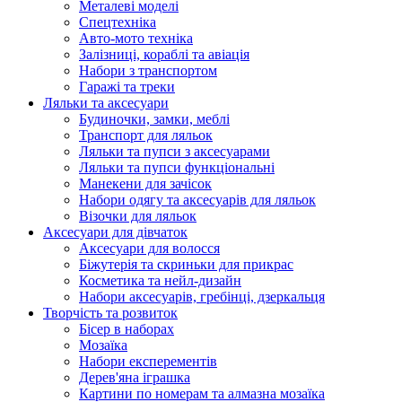
Металеві моделі
Спецтехніка
Авто-мото техніка
Залізниці, кораблі та авіація
Набори з транспортом
Гаражі та треки
Ляльки та аксесуари
Будиночки, замки, меблі
Транспорт для ляльок
Ляльки та пупси з аксесуарами
Ляльки та пупси функціональні
Манекени для зачісок
Набори одягу та аксесуарів для ляльок
Візочки для ляльок
Аксесуари для дівчаток
Аксесуари для волосся
Біжутерія та скриньки для прикрас
Косметика та нейл-дизайн
Набори аксесуарів, гребінці, дзеркальця
Творчість та розвиток
Бісер в наборах
Мозаїка
Набори експерементів
Дерев'яна іграшка
Картини по номерам та алмазна мозаїка