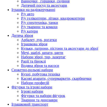
Ванночки , горщики, сидіння
Дитячий посуд та аксесуари
Іграшки на радіокеруванні
Р/у авто
Р/у гелікоптери, літаки, квадрокоптери
Р/у спецтехніка, танки
Р/у тварини та комахи
Р/у катери
Дитяча зброя
Арбалет, лук, рогатки
Іграшкова зброя
Кульки, патрони, пістони та аксесуари до зброї
Мечі, шаблі, шпаги, щити
Набори зброї, тир, лазертаг
Рації та біноклі
Водяна зброя та насоси
Сюжетно-рольові набори
Кухні, побутова техніка
Касові апарати, супермаркети, скарбнички
Набори професій
Фігурки та ігрові набори
Ігрові набори
Фігурки та набори фігурок
Тварини та динозаври
Іграшковий транспорт