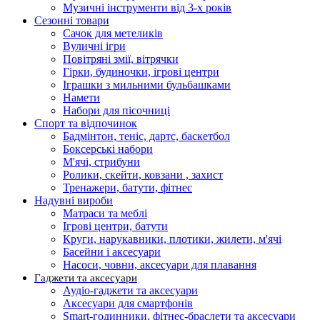
Музичні інструменти від 3-х років
Сезонні товари
Сачок для метеликів
Вуличні ігри
Повітряні змії, вітрячки
Гірки, будиночки, ігрові центри
Іграшки з мильними бульбашками
Намети
Набори для пісочниці
Спорт та відпочинок
Бадмінтон, теніс, дартс, баскетбол
Боксерські набори
М'ячі, стрибуни
Ролики, скейти, ковзани , захист
Тренажери, батути, фітнес
Надувні вироби
Матраси та меблі
Ігрові центри, батути
Круги, нарукавники, плотики, жилети, м'ячі
Басейни і аксесуари
Насоси, човни, аксесуари для плавання
Гаджети та аксесуари
Аудіо-гаджети та аксесуари
Аксесуари для смартфонів
Smart-годинники, фітнес-браслети та аксесуари