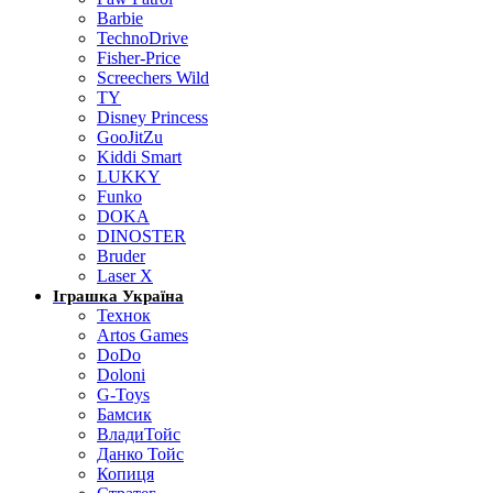
Barbie
TechnoDrive
Fisher-Price
Screechers Wild
TY
Disney Princess
GooJitZu
Kiddi Smart
LUKKY
Funko
DOKA
DINOSTER
Bruder
Laser X
Іграшка Україна
Технок
Artos Games
DoDo
Doloni
G-Toys
Бамсик
ВладиТойс
Данко Тойс
Копиця