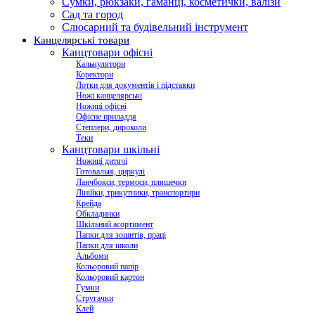
Сумки, рюкзаки, гаманці, косметички, валізи
Сад та город
Слюсарний та будівельний інструмент
Канцелярські товари
Канцтовари офісні
Калькулятори
Коректори
Лотки для документів і підставки
Ножі канцелярські
Ножиці офісні
Офісне приладдя
Степлери, дироколи
Теки
Канцтовари шкільні
Ножиці дитячі
Готовальні, циркулі
Ланчбокси, термоси, пляшечки
Лінійки, трикутники, транспортири
Крейда
Обкладинки
Шкільний асортимент
Папки для зошитів, праці
Папки для школи
Альбоми
Кольоровий папір
Кольоровий картон
Гумки
Стругачки
Клей