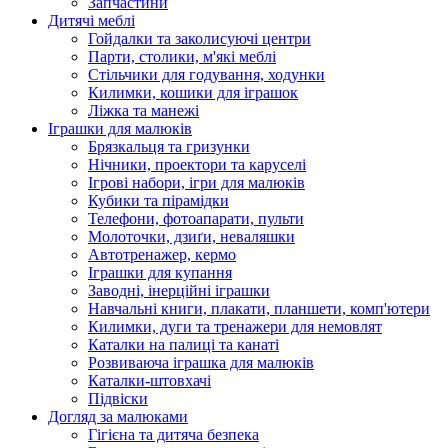
Запчастини
Дитячі меблі
Гойдалки та заколисуючі центри
Парти, столики, м'які меблі
Стільчики для годування, ходунки
Килимки, кошики для іграшок
Ліжка та манежі
Іграшки для малюків
Брязкальця та гризунки
Нічники, проектори та каруселі
Ігрові набори, ігри для малюків
Кубики та пірамідки
Телефони, фотоапарати, пульти
Молоточки, дзиґи, неваляшки
Автотренажер, кермо
Іграшки для купання
Заводні, інерційні іграшки
Навчальні книги, плакати, планшети, комп'ютери
Килимки, дуги та тренажери для немовлят
Каталки на палиці та канаті
Розвиваюча іграшка для малюків
Каталки-штовхачі
Підвіски
Догляд за малюками
Гігієна та дитяча безпека