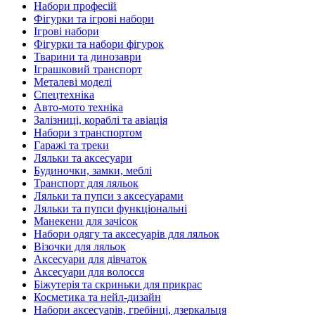
Набори професій
Фігурки та ігрові набори
Ігрові набори
Фігурки та набори фігурок
Тварини та динозаври
Іграшковий транспорт
Металеві моделі
Спецтехніка
Авто-мото техніка
Залізниці, кораблі та авіація
Набори з транспортом
Гаражі та треки
Ляльки та аксесуари
Будиночки, замки, меблі
Транспорт для ляльок
Ляльки та пупси з аксесуарами
Ляльки та пупси функціональні
Манекени для зачісок
Набори одягу та аксесуарів для ляльок
Візочки для ляльок
Аксесуари для дівчаток
Аксесуари для волосся
Біжутерія та скриньки для прикрас
Косметика та нейл-дизайн
Набори аксесуарів, гребінці, дзеркальця