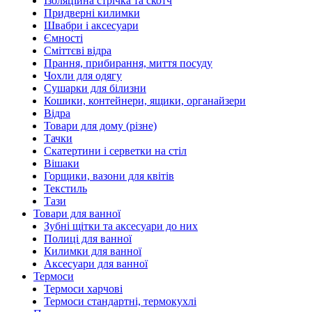
Ізоляційна стрічка та скотч
Придверні килимки
Швабри і аксесуари
Ємності
Сміттєві відра
Прання, прибирання, миття посуду
Чохли для одягу
Сушарки для білизни
Кошики, контейнери, ящики, органайзери
Відра
Товари для дому (різне)
Тачки
Скатертини і серветки на стіл
Вішаки
Горщики, вазони для квітів
Текстиль
Тази
Товари для ванної
Зубні щітки та аксесуари до них
Полиці для ванної
Килимки для ванної
Аксесуари для ванної
Термоси
Термоси харчові
Термоси стандартні, термокухлі