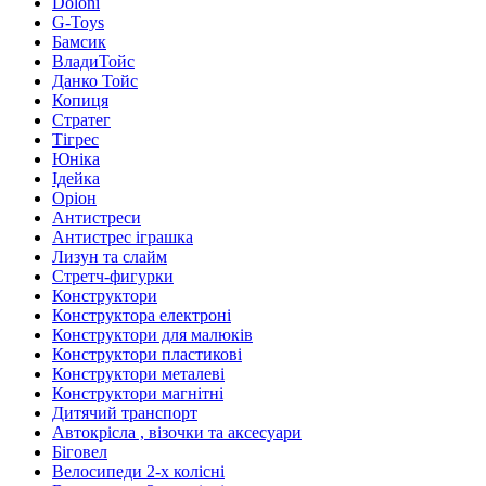
Doloni
G-Toys
Бамсик
ВладиТойс
Данко Тойс
Копиця
Стратег
Тігрес
Юніка
Ідейка
Оріон
Антистреси
Антистрес іграшка
Лизун та слайм
Стретч-фигурки
Конструктори
Конструктора електроні
Конструктори для малюків
Конструктори пластикові
Конструктори металеві
Конструктори магнітні
Дитячий транспорт
Автокрісла , візочки та аксесуари
Біговел
Велосипеди 2-х колісні