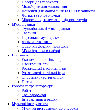
Набори для творчості
Мольберти для малювання
Дощечки для малювання та LCD планшети
Логіка та головоломки
Мікроскопи, телескопи, підзорні труби
М'які іграшки
Функціональні м'які іграшки
Тварини
Персонажі мультфільмів
Ляльки з тканини
Сумочки ,брелки, подушки
М'яка іграшка в наборі
Настільні ігри
Економічні настільні ігри
Електронні ігри
Розважальні настільні ігри
Розвиваючі настільні ігри
Спортивні настільні ігри
Пазли
Роботи та трансформери
Роботи
Трансформери
Інтерактивні іграшки
Музичні інструменти
Музичні інструменти до 3-х років