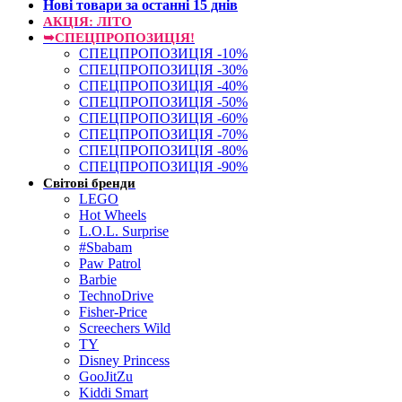
Нові товари за останнi 15 днiв
АКЦІЯ: ЛІТО
➥СПЕЦПРОПОЗИЦІЯ!
СПЕЦПРОПОЗИЦІЯ -10%
СПЕЦПРОПОЗИЦІЯ -30%
СПЕЦПРОПОЗИЦІЯ -40%
СПЕЦПРОПОЗИЦІЯ -50%
СПЕЦПРОПОЗИЦІЯ -60%
СПЕЦПРОПОЗИЦІЯ -70%
СПЕЦПРОПОЗИЦІЯ -80%
СПЕЦПРОПОЗИЦІЯ -90%
Світові бренди
LEGO
Hot Wheels
L.O.L. Surprise
#Sbabam
Paw Patrol
Barbie
TechnoDrive
Fisher-Price
Screechers Wild
TY
Disney Princess
GooJitZu
Kiddi Smart