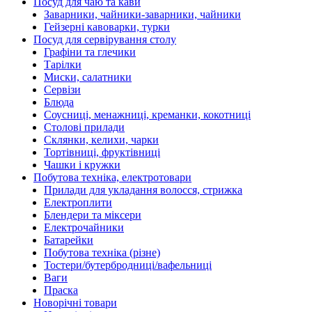
Посуд для чаю та кави
Заварники, чайники-заварники, чайники
Гейзерні кавоварки, турки
Посуд для сервірування столу
Графіни та глечики
Тарілки
Миски, салатники
Сервізи
Блюда
Соусниці, менажниці, креманки, кокотниці
Столові прилади
Склянки, келихи, чарки
Тортівниці, фруктівниці
Чашки і кружки
Побутова техніка, електротовари
Прилади для укладання волосся, стрижка
Електроплити
Блендери та міксери
Електрочайники
Батарейки
Побутова техніка (різне)
Тостери/бутербродниці/вафельниці
Ваги
Праска
Новорічні товари