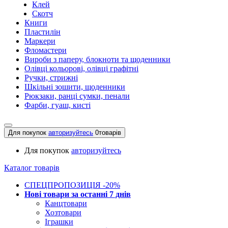
Клей
Скотч
Книги
Пластилін
Маркери
Фломастери
Вироби з паперу, блокноти та щоденники
Олівці кольорові, олівці графітні
Ручки, стрижні
Шкільні зошити, щоденники
Рюкзаки, ранці сумки, пенали
Фарби, гуаш, кисті
Для покупок
авторизуйтесь
0
товарів
Для покупок
авторизуйтесь
Каталог товарів
СПЕЦПРОПОЗИЦІЯ -20%
Нові товари за останнi 7 днiв
Канцтовари
Хозтовари
Іграшки