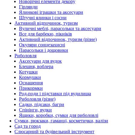
Новорічні елементи декору
Гірлянди
Ялинкові іграшки та аксесуари
Штучні ялинки і сосни
Активний відпочинок, туризм
Вуличні меблі, парасольки та аксесуари
Все для барбекю, пікніків
Активний відпочинок, туризм (різне)
Окуляри сонцезахисні
Парасольки і дощовики
Риболовля
Аксесуари для вудок
Блешня, воблера
Котушки
Кормушки
Оснащення
Прикормки
Род-поди і підставки під вудилища
Риболовля (різне)
Садки, підсаки, багри
Спінінги, вудки
Ящики, коробки, сумки для риболовлі
Сумки, рюкзаки, гаманці, косметички, валізи
Сад та город
Слюсарний та будівельний інструмент