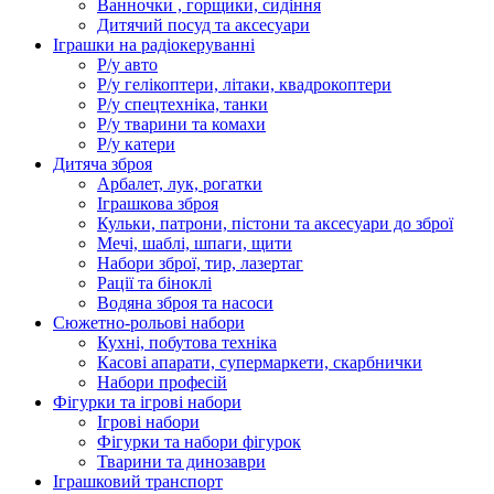
Ванночки , горщики, сидіння
Дитячий посуд та аксесуари
Іграшки на радіокеруванні
Р/у авто
Р/у гелікоптери, літаки, квадрокоптери
Р/у спецтехніка, танки
Р/у тварини та комахи
Р/у катери
Дитяча зброя
Арбалет, лук, рогатки
Іграшкова зброя
Кульки, патрони, пістони та аксесуари до зброї
Мечі, шаблі, шпаги, щити
Набори зброї, тир, лазертаг
Рації та біноклі
Водяна зброя та насоси
Сюжетно-рольові набори
Кухні, побутова техніка
Касові апарати, супермаркети, скарбнички
Набори професій
Фігурки та ігрові набори
Ігрові набори
Фігурки та набори фігурок
Тварини та динозаври
Іграшковий транспорт