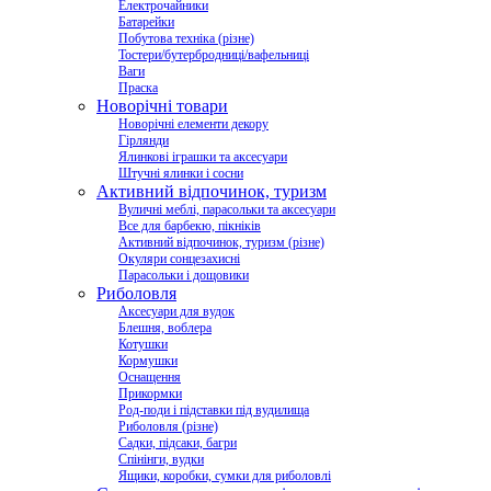
Електрочайники
Батарейки
Побутова техніка (різне)
Тостери/бутербродниці/вафельниці
Ваги
Праска
Новорічні товари
Новорічні елементи декору
Гірлянди
Ялинкові іграшки та аксесуари
Штучні ялинки і сосни
Активний відпочинок, туризм
Вуличні меблі, парасольки та аксесуари
Все для барбекю, пікніків
Активний відпочинок, туризм (різне)
Окуляри сонцезахисні
Парасольки і дощовики
Риболовля
Аксесуари для вудок
Блешня, воблера
Котушки
Кормушки
Оснащення
Прикормки
Род-поди і підставки під вудилища
Риболовля (різне)
Садки, підсаки, багри
Спінінги, вудки
Ящики, коробки, сумки для риболовлі