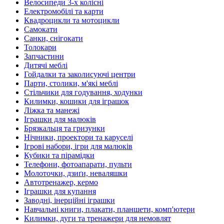
Велосипеди 3-х колісні
Електромобілі та карти
Квадроцикли та мотоцикли
Самокати
Санки, снігокати
Толокари
Запчастини
Дитячі меблі
Гойдалки та заколисуючі центри
Парти, столики, м'які меблі
Стільчики для годування, ходунки
Килимки, кошики для іграшок
Ліжка та манежі
Іграшки для малюків
Брязкальця та гризунки
Нічники, проектори та каруселі
Ігрові набори, ігри для малюків
Кубики та пірамідки
Телефони, фотоапарати, пульти
Молоточки, дзиґи, неваляшки
Автотренажер, кермо
Іграшки для купання
Заводні, інерційні іграшки
Навчальні книги, плакати, планшети, комп'ютери
Килимки, дуги та тренажери для немовлят