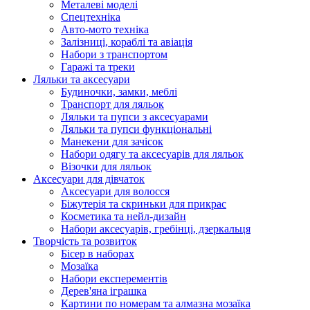
Металеві моделі
Спецтехніка
Авто-мото техніка
Залізниці, кораблі та авіація
Набори з транспортом
Гаражі та треки
Ляльки та аксесуари
Будиночки, замки, меблі
Транспорт для ляльок
Ляльки та пупси з аксесуарами
Ляльки та пупси функціональні
Манекени для зачісок
Набори одягу та аксесуарів для ляльок
Візочки для ляльок
Аксесуари для дівчаток
Аксесуари для волосся
Біжутерія та скриньки для прикрас
Косметика та нейл-дизайн
Набори аксесуарів, гребінці, дзеркальця
Творчість та розвиток
Бісер в наборах
Мозаїка
Набори експерементів
Дерев'яна іграшка
Картини по номерам та алмазна мозаїка