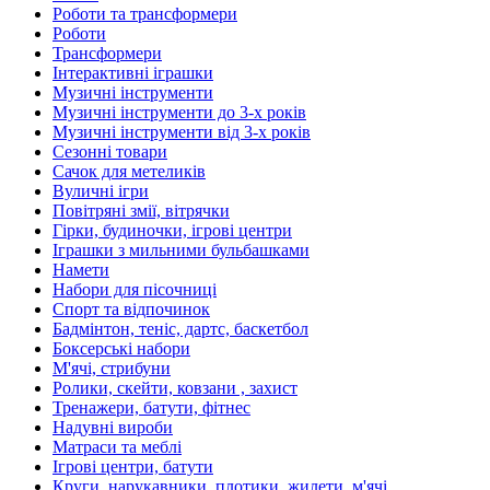
Роботи та трансформери
Роботи
Трансформери
Інтерактивні іграшки
Музичні інструменти
Музичні інструменти до 3-х років
Музичні інструменти від 3-х років
Сезонні товари
Сачок для метеликів
Вуличні ігри
Повітряні змії, вітрячки
Гірки, будиночки, ігрові центри
Іграшки з мильними бульбашками
Намети
Набори для пісочниці
Спорт та відпочинок
Бадмінтон, теніс, дартс, баскетбол
Боксерські набори
М'ячі, стрибуни
Ролики, скейти, ковзани , захист
Тренажери, батути, фітнес
Надувні вироби
Матраси та меблі
Ігрові центри, батути
Круги, нарукавники, плотики, жилети, м'ячі