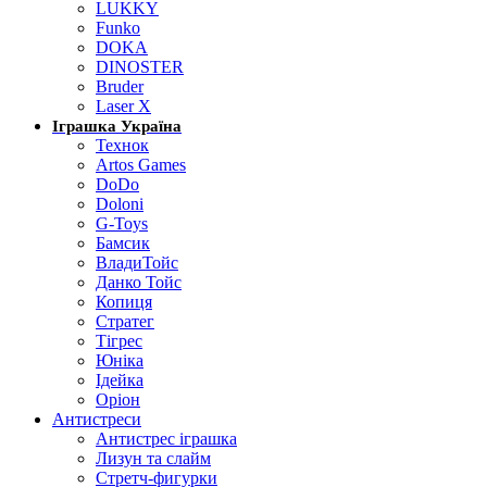
LUKKY
Funko
DOKA
DINOSTER
Bruder
Laser X
Іграшка Україна
Технок
Artos Games
DoDo
Doloni
G-Toys
Бамсик
ВладиТойс
Данко Тойс
Копиця
Стратег
Тігрес
Юніка
Ідейка
Оріон
Антистреси
Антистрес іграшка
Лизун та слайм
Стретч-фигурки