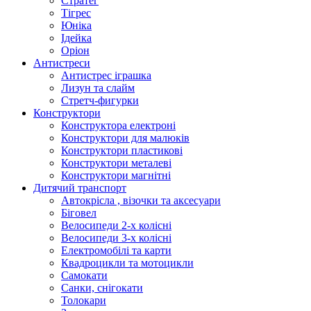
Стратег
Тігрес
Юніка
Ідейка
Оріон
Антистреси
Антистрес іграшка
Лизун та слайм
Стретч-фигурки
Конструктори
Конструктора електроні
Конструктори для малюків
Конструктори пластикові
Конструктори металеві
Конструктори магнітні
Дитячий транспорт
Автокрісла , візочки та аксесуари
Біговел
Велосипеди 2-х колісні
Велосипеди 3-х колісні
Електромобілі та карти
Квадроцикли та мотоцикли
Самокати
Санки, снігокати
Толокари