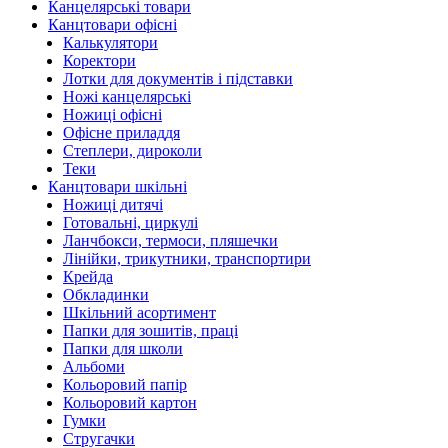
Канцелярські товари
Канцтовари офісні
Калькулятори
Коректори
Лотки для документів і підставки
Ножі канцелярські
Ножиці офісні
Офісне приладдя
Степлери, дироколи
Теки
Канцтовари шкільні
Ножиці дитячі
Готовальні, циркулі
Ланчбокси, термоси, пляшечки
Лінійки, трикутники, транспортири
Крейда
Обкладинки
Шкільний асортимент
Папки для зошитів, праці
Папки для школи
Альбоми
Кольоровий папір
Кольоровий картон
Гумки
Стругачки