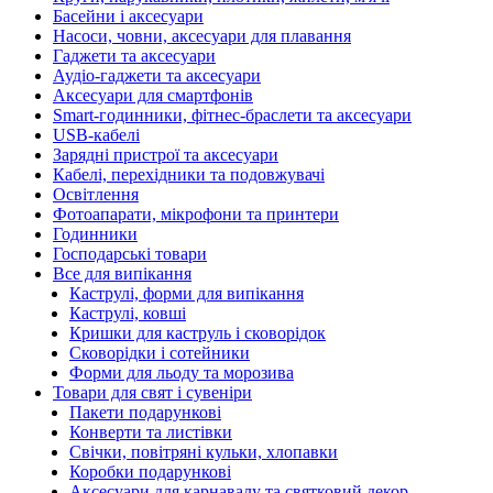
Басейни і аксесуари
Насоси, човни, аксесуари для плавання
Гаджети та аксесуари
Аудіо-гаджети та аксесуари
Аксесуари для смартфонів
Smart-годинники, фітнес-браслети та аксесуари
USB-кабелі
Зарядні пристрої та аксесуари
Кабелі, перехідники та подовжувачі
Освітлення
Фотоапарати, мікрофони та принтери
Годинники
Господарські товари
Все для випікання
Каструлі, форми для випікання
Каструлі, ковші
Кришки для каструль і сковорідок
Сковорідки і сотейники
Форми для льоду та морозива
Товари для свят і сувеніри
Пакети подарункові
Конверти та листівки
Свічки, повітряні кульки, хлопавки
Коробки подарункові
Аксесуари для карнавалу та святковий декор