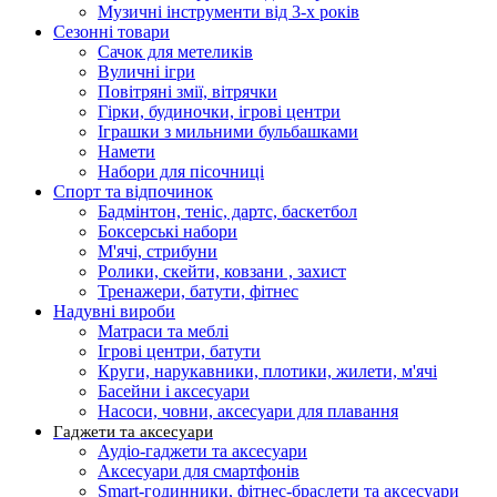
Музичні інструменти від 3-х років
Сезонні товари
Сачок для метеликів
Вуличні ігри
Повітряні змії, вітрячки
Гірки, будиночки, ігрові центри
Іграшки з мильними бульбашками
Намети
Набори для пісочниці
Спорт та відпочинок
Бадмінтон, теніс, дартс, баскетбол
Боксерські набори
М'ячі, стрибуни
Ролики, скейти, ковзани , захист
Тренажери, батути, фітнес
Надувні вироби
Матраси та меблі
Ігрові центри, батути
Круги, нарукавники, плотики, жилети, м'ячі
Басейни і аксесуари
Насоси, човни, аксесуари для плавання
Гаджети та аксесуари
Аудіо-гаджети та аксесуари
Аксесуари для смартфонів
Smart-годинники, фітнес-браслети та аксесуари