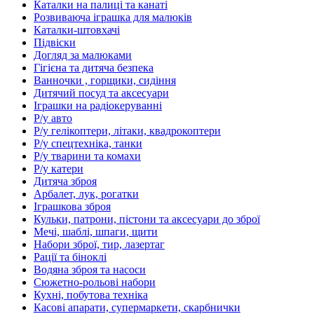
Каталки на палиці та канаті
Розвиваюча іграшка для малюків
Каталки-штовхачі
Підвіски
Догляд за малюками
Гігієна та дитяча безпека
Ванночки , горщики, сидіння
Дитячий посуд та аксесуари
Іграшки на радіокеруванні
Р/у авто
Р/у гелікоптери, літаки, квадрокоптери
Р/у спецтехніка, танки
Р/у тварини та комахи
Р/у катери
Дитяча зброя
Арбалет, лук, рогатки
Іграшкова зброя
Кульки, патрони, пістони та аксесуари до зброї
Мечі, шаблі, шпаги, щити
Набори зброї, тир, лазертаг
Рації та біноклі
Водяна зброя та насоси
Сюжетно-рольові набори
Кухні, побутова техніка
Касові апарати, супермаркети, скарбнички