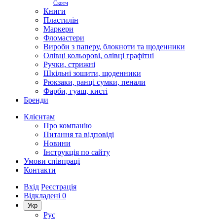
Скотч
Книги
Пластилін
Маркери
Фломастери
Вироби з паперу, блокноти та щоденники
Олівці кольорові, олівці графітні
Ручки, стрижні
Шкільні зошити, щоденники
Рюкзаки, ранці сумки, пенали
Фарби, гуаш, кисті
Бренди
Клієнтам
Про компанію
Питання та відповіді
Новини
Інструкція по сайту
Умови співпраці
Контакти
Вхід
Реєстрація
Відкладені
0
Укр
Рус