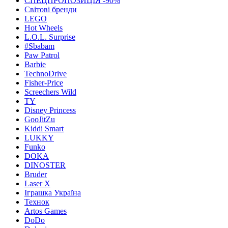
СПЕЦПРОПОЗИЦІЯ -90%
Світові бренди
LEGO
Hot Wheels
L.O.L. Surprise
#Sbabam
Paw Patrol
Barbie
TechnoDrive
Fisher-Price
Screechers Wild
TY
Disney Princess
GooJitZu
Kiddi Smart
LUKKY
Funko
DOKA
DINOSTER
Bruder
Laser X
Іграшка Україна
Технок
Artos Games
DoDo