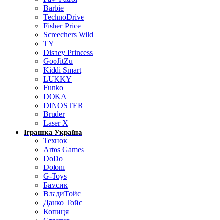
Barbie
TechnoDrive
Fisher-Price
Screechers Wild
TY
Disney Princess
GooJitZu
Kiddi Smart
LUKKY
Funko
DOKA
DINOSTER
Bruder
Laser X
Іграшка Україна
Технок
Artos Games
DoDo
Doloni
G-Toys
Бамсик
ВладиТойс
Данко Тойс
Копиця