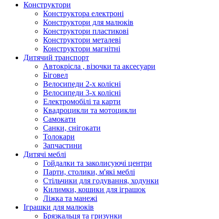
Конструктори
Конструктора електроні
Конструктори для малюків
Конструктори пластикові
Конструктори металеві
Конструктори магнітні
Дитячий транспорт
Автокрісла , візочки та аксесуари
Біговел
Велосипеди 2-х колісні
Велосипеди 3-х колісні
Електромобілі та карти
Квадроцикли та мотоцикли
Самокати
Санки, снігокати
Толокари
Запчастини
Дитячі меблі
Гойдалки та заколисуючі центри
Парти, столики, м'які меблі
Стільчики для годування, ходунки
Килимки, кошики для іграшок
Ліжка та манежі
Іграшки для малюків
Брязкальця та гризунки