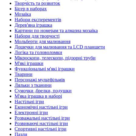
Творчість та розвиток
Бісер в наборах
Мозаїка
Набори експерементів
Дерев'яна іграшка
Картини по номерам та алмазна мозаїка
Набори для творчості
Мольберти для малювання
Дощечки для малювання та LCD планшети
Логіка та головоломки
Мікроскопи, телескопи, підзорні труби
М'які іграшки
Функціональні м'які іграшки
Тварини
Персонажі мультфільмів
Ляльки з тканини
Сумочки ,брелки, подушки
М'яка іграшка в наборі
Настільні ігри
Економічні настільні ігри
Електронні ігри
Розважальні настільні ігри
Розвиваючі настільні ігри
Спортивні настільні ігри
Пазли