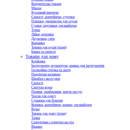
Кондитерські товари
Миски
Кухонний інвентар
Ємності, контейнери, судочки
Пляшки, диспенсери для соусів
Сушки, підставки, органайзери
Терки
Лійки, воронки
Друшляки, сита
Ковшики
Товари для кухні (різне)
Банки та ємності
Товари для дому
Клейонка
Інструменти, мультитули, ящики для інструментів
Ізоляційна стрічка та скотч
Придверні килимки
Швабри і аксесуари
Ємності
Сміттєві відра
Прання, прибирання, миття посуду
Чохли для одягу
Сушарки для білизни
Кошики, контейнери, ящики, органайзери
Відра
Товари для дому (різне)
Тачки
Скатертини і серветки на стіл
Вішаки