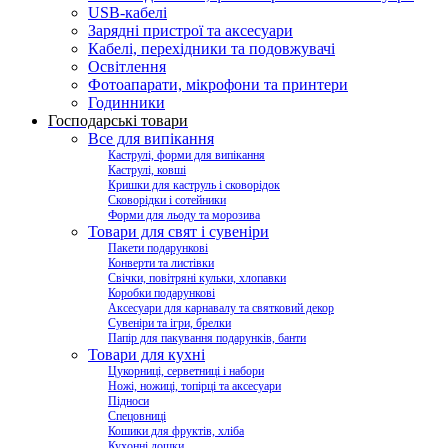
USB-кабелі
Зарядні пристрої та аксесуари
Кабелі, перехідники та подовжувачі
Освітлення
Фотоапарати, мікрофони та принтери
Годинники
Господарські товари
Все для випікання
Каструлі, форми для випікання
Каструлі, ковші
Кришки для каструль і сковорідок
Сковорідки і сотейники
Форми для льоду та морозива
Товари для свят і сувеніри
Пакети подарункові
Конверти та листівки
Свічки, повітряні кульки, хлопавки
Коробки подарункові
Аксесуари для карнавалу та святковий декор
Сувеніри та ігри, брелки
Папір для пакування подарунків, банти
Товари для кухні
Цукорниці, серветниці і набори
Ножі, ножиці, топірці та аксесуари
Підноси
Спецовниці
Кошики для фруктів, хліба
Кухонні дошки