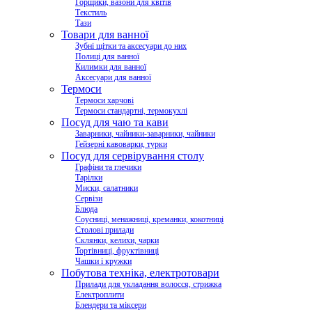
Горщики, вазони для квітів
Текстиль
Тази
Товари для ванної
Зубні щітки та аксесуари до них
Полиці для ванної
Килимки для ванної
Аксесуари для ванної
Термоси
Термоси харчові
Термоси стандартні, термокухлі
Посуд для чаю та кави
Заварники, чайники-заварники, чайники
Гейзерні кавоварки, турки
Посуд для сервірування столу
Графіни та глечики
Тарілки
Миски, салатники
Сервізи
Блюда
Соусниці, менажниці, креманки, кокотниці
Столові прилади
Склянки, келихи, чарки
Тортівниці, фруктівниці
Чашки і кружки
Побутова техніка, електротовари
Прилади для укладання волосся, стрижка
Електроплити
Блендери та міксери