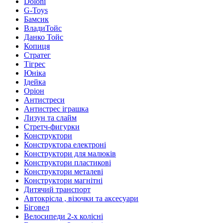
Doloni
G-Toys
Бамсик
ВладиТойс
Данко Тойс
Копиця
Стратег
Тігрес
Юніка
Ідейка
Оріон
Антистреси
Антистрес іграшка
Лизун та слайм
Стретч-фигурки
Конструктори
Конструктора електроні
Конструктори для малюків
Конструктори пластикові
Конструктори металеві
Конструктори магнітні
Дитячий транспорт
Автокрісла , візочки та аксесуари
Біговел
Велосипеди 2-х колісні