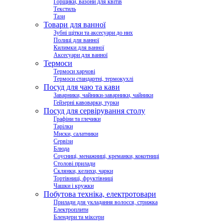
Горщики, вазони для квітів
Текстиль
Тази
Товари для ванної
Зубні щітки та аксесуари до них
Полиці для ванної
Килимки для ванної
Аксесуари для ванної
Термоси
Термоси харчові
Термоси стандартні, термокухлі
Посуд для чаю та кави
Заварники, чайники-заварники, чайники
Гейзерні кавоварки, турки
Посуд для сервірування столу
Графіни та глечики
Тарілки
Миски, салатники
Сервізи
Блюда
Соусниці, менажниці, креманки, кокотниці
Столові прилади
Склянки, келихи, чарки
Тортівниці, фруктівниці
Чашки і кружки
Побутова техніка, електротовари
Прилади для укладання волосся, стрижка
Електроплити
Блендери та міксери