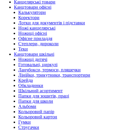
Канцелярські товари
Канцтовари офісні
Калькулятори
Коректори
Лотки для документів і підставки
Ножі канцелярські
Ножиці офісні
Офісне приладдя
Степлери, дироколи
Теки
Канцтовари шкільні
Ножиці дитячі
Готовальні, циркулі
Ланчбокси, термоси, пляшечки
Лінійки, трикутники, транспортири
Крейда
Обкладинки
Шкільний асортимент
Папки для зошитів, праці
Папки для школи
Альбоми
Кольоровий папір
Кольоровий картон
Гумки
Стругачки