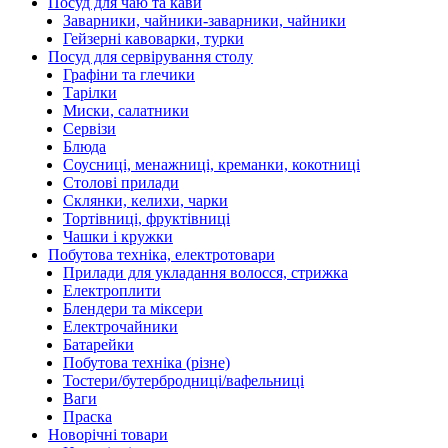
Посуд для чаю та кави
Заварники, чайники-заварники, чайники
Гейзерні кавоварки, турки
Посуд для сервірування столу
Графіни та глечики
Тарілки
Миски, салатники
Сервізи
Блюда
Соусниці, менажниці, креманки, кокотниці
Столові прилади
Склянки, келихи, чарки
Тортівниці, фруктівниці
Чашки і кружки
Побутова техніка, електротовари
Прилади для укладання волосся, стрижка
Електроплити
Блендери та міксери
Електрочайники
Батарейки
Побутова техніка (різне)
Тостери/бутербродниці/вафельниці
Ваги
Праска
Новорічні товари