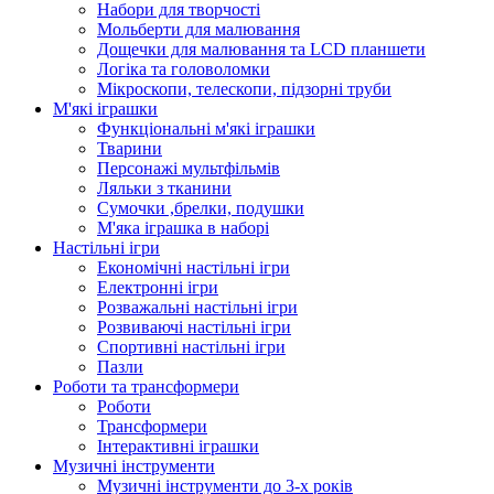
Набори для творчості
Мольберти для малювання
Дощечки для малювання та LCD планшети
Логіка та головоломки
Мікроскопи, телескопи, підзорні труби
М'які іграшки
Функціональні м'які іграшки
Тварини
Персонажі мультфільмів
Ляльки з тканини
Сумочки ,брелки, подушки
М'яка іграшка в наборі
Настільні ігри
Економічні настільні ігри
Електронні ігри
Розважальні настільні ігри
Розвиваючі настільні ігри
Спортивні настільні ігри
Пазли
Роботи та трансформери
Роботи
Трансформери
Інтерактивні іграшки
Музичні інструменти
Музичні інструменти до 3-х років