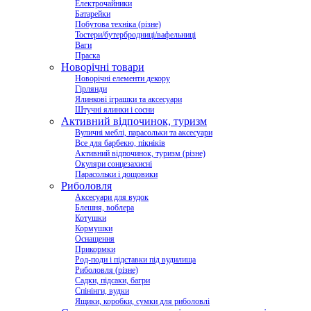
Електрочайники
Батарейки
Побутова техніка (різне)
Тостери/бутербродниці/вафельниці
Ваги
Праска
Новорічні товари
Новорічні елементи декору
Гірлянди
Ялинкові іграшки та аксесуари
Штучні ялинки і сосни
Активний відпочинок, туризм
Вуличні меблі, парасольки та аксесуари
Все для барбекю, пікніків
Активний відпочинок, туризм (різне)
Окуляри сонцезахисні
Парасольки і дощовики
Риболовля
Аксесуари для вудок
Блешня, воблера
Котушки
Кормушки
Оснащення
Прикормки
Род-поди і підставки під вудилища
Риболовля (різне)
Садки, підсаки, багри
Спінінги, вудки
Ящики, коробки, сумки для риболовлі