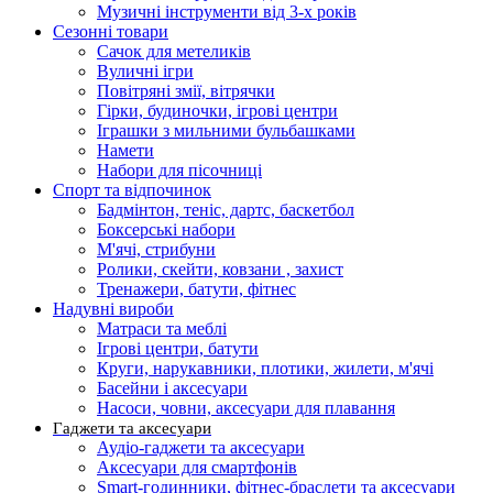
Музичні інструменти від 3-х років
Сезонні товари
Сачок для метеликів
Вуличні ігри
Повітряні змії, вітрячки
Гірки, будиночки, ігрові центри
Іграшки з мильними бульбашками
Намети
Набори для пісочниці
Спорт та відпочинок
Бадмінтон, теніс, дартс, баскетбол
Боксерські набори
М'ячі, стрибуни
Ролики, скейти, ковзани , захист
Тренажери, батути, фітнес
Надувні вироби
Матраси та меблі
Ігрові центри, батути
Круги, нарукавники, плотики, жилети, м'ячі
Басейни і аксесуари
Насоси, човни, аксесуари для плавання
Гаджети та аксесуари
Аудіо-гаджети та аксесуари
Аксесуари для смартфонів
Smart-годинники, фітнес-браслети та аксесуари