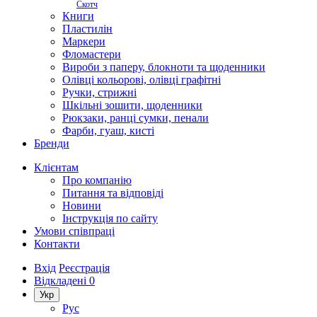
Скотч
Книги
Пластилін
Маркери
Фломастери
Вироби з паперу, блокноти та щоденники
Олівці кольорові, олівці графітні
Ручки, стрижні
Шкільні зошити, щоденники
Рюкзаки, ранці сумки, пенали
Фарби, гуаш, кисті
Бренди
Клієнтам
Про компанію
Питання та відповіді
Новини
Інструкція по сайту
Умови співпраці
Контакти
Вхід
Реєстрація
Відкладені
0
Укр
Рус