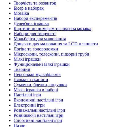
Творчість та розвиток
Бісер в наборах
Мозаїка
Набори експерементів
Дерев'яна іграшка
Картини по номерам та алмазна мозаїка
Набори для творчості
Мольберти для малювання
Дощечки для малювання та LCD планшети
Логіка та головоломки
Мікроскопи, телескопи, підзорні труби
М'які іграшки
Функціональні м'які іграшки
Тварини
Персонажі мультфільмів
Ляльки з тканини
Сумочки ,брелки, подушки
М'яка іграшка в наборі
Настільні ігри
Економічні настільні ігри
Електронні ігри
Розважальні настільні ігри
Розвиваючі настільні ігри
Спортивні настільні ігри
Пазли