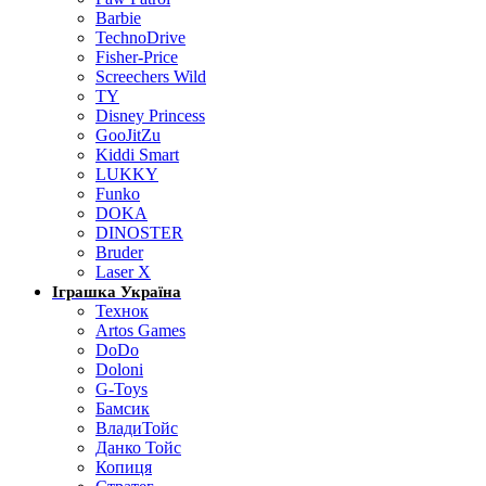
Barbie
TechnoDrive
Fisher-Price
Screechers Wild
TY
Disney Princess
GooJitZu
Kiddi Smart
LUKKY
Funko
DOKA
DINOSTER
Bruder
Laser X
Іграшка Україна
Технок
Artos Games
DoDo
Doloni
G-Toys
Бамсик
ВладиТойс
Данко Тойс
Копиця