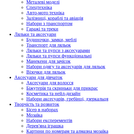
Металеві моделі
Спецтехніка
Авто-мото техніка
Залізниці, кораблі та авіація
Набори з транспортом
Гаражі та треки
Ляльки та аксесуари
Будиночки, замки, меблі
Транспорт для ляльок
Ляльки та пупси з аксесуарами
Ляльки та пупси функціональні
Манекени для зачісок
Набори одягу та аксесуарів для ляльок
Візочки для ляльок
Аксесуари для дівчаток
Аксесуари для волосся
Біжутерія та скриньки для прикрас
Косметика та нейл-дизайн
Набори аксесуарів, гребінці, дзеркальця
Творчість та розвиток
Бісер в наборах
Мозаїка
Набори експерементів
Дерев'яна іграшка
Картини по номерам та алмазна мозаїка