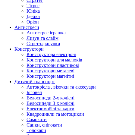
Стратег
Тігрес
Юніка
Ідейка
Оріон
Антистреси
Антистрес іграшка
Лизун та слайм
Стретч-фигурки
Конструктори
Конструктора електроні
Конструктори для малюків
Конструктори пластикові
Конструктори металеві
Конструктори магнітні
Дитячий транспорт
Автокрісла , візочки та аксесуари
Біговел
Велосипеди 2-х колісні
Велосипеди 3-х колісні
Електромобілі та карти
Квадроцикли та мотоцикли
Самокати
Санки, снігокати
Толокари