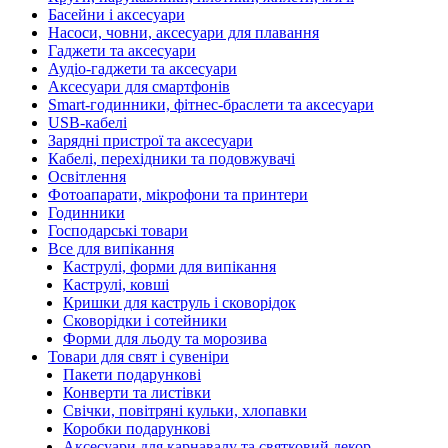
Басейни і аксесуари
Насоси, човни, аксесуари для плавання
Гаджети та аксесуари
Аудіо-гаджети та аксесуари
Аксесуари для смартфонів
Smart-годинники, фітнес-браслети та аксесуари
USB-кабелі
Зарядні пристрої та аксесуари
Кабелі, перехідники та подовжувачі
Освітлення
Фотоапарати, мікрофони та принтери
Годинники
Господарські товари
Все для випікання
Каструлі, форми для випікання
Каструлі, ковші
Кришки для каструль і сковорідок
Сковорідки і сотейники
Форми для льоду та морозива
Товари для свят і сувеніри
Пакети подарункові
Конверти та листівки
Свічки, повітряні кульки, хлопавки
Коробки подарункові
Аксесуари для карнавалу та святковий декор