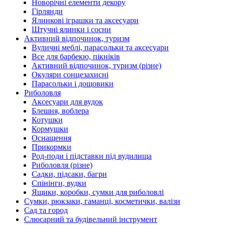
Новорічні елементи декору
Гірлянди
Ялинкові іграшки та аксесуари
Штучні ялинки і сосни
Активний відпочинок, туризм
Вуличні меблі, парасольки та аксесуари
Все для барбекю, пікніків
Активний відпочинок, туризм (різне)
Окуляри сонцезахисні
Парасольки і дощовики
Риболовля
Аксесуари для вудок
Блешня, воблера
Котушки
Кормушки
Оснащення
Прикормки
Род-поди і підставки під вудилища
Риболовля (різне)
Садки, підсаки, багри
Спінінги, вудки
Ящики, коробки, сумки для риболовлі
Сумки, рюкзаки, гаманці, косметички, валізи
Сад та город
Слюсарний та будівельний інструмент