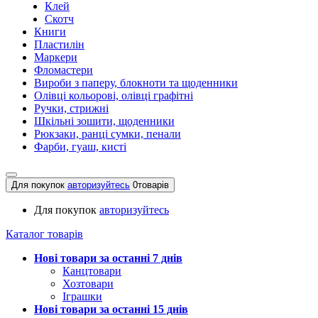
Клей
Скотч
Книги
Пластилін
Маркери
Фломастери
Вироби з паперу, блокноти та щоденники
Олівці кольорові, олівці графітні
Ручки, стрижні
Шкільні зошити, щоденники
Рюкзаки, ранці сумки, пенали
Фарби, гуаш, кисті
Для покупок
авторизуйтесь
0
товарів
Для покупок
авторизуйтесь
Каталог товарів
Нові товари за останнi 7 днiв
Канцтовари
Хозтовари
Іграшки
Нові товари за останнi 15 днiв