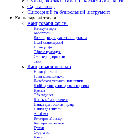
Сумки, рюкзаки, гаманці, косметички, валізи
Сад та город
Слюсарний та будівельний інструмент
Канцелярські товари
Канцтовари офісні
Калькулятори
Коректори
Лотки для документів і підставки
Ножі канцелярські
Ножиці офісні
Офісне приладдя
Степлери, дироколи
Теки
Канцтовари шкільні
Ножиці дитячі
Готовальні, циркулі
Ланчбокси, термоси, пляшечки
Лінійки, трикутники, транспортири
Крейда
Обкладинки
Шкільний асортимент
Папки для зошитів, праці
Папки для школи
Альбоми
Кольоровий папір
Кольоровий картон
Гумки
Стругачки
Клей