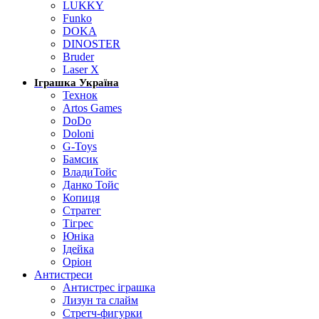
LUKKY
Funko
DOKA
DINOSTER
Bruder
Laser X
Іграшка Україна
Технок
Artos Games
DoDo
Doloni
G-Toys
Бамсик
ВладиТойс
Данко Тойс
Копиця
Стратег
Тігрес
Юніка
Ідейка
Оріон
Антистреси
Антистрес іграшка
Лизун та слайм
Стретч-фигурки