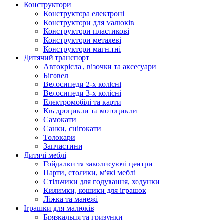
Конструктори
Конструктора електроні
Конструктори для малюків
Конструктори пластикові
Конструктори металеві
Конструктори магнітні
Дитячий транспорт
Автокрісла , візочки та аксесуари
Біговел
Велосипеди 2-х колісні
Велосипеди 3-х колісні
Електромобілі та карти
Квадроцикли та мотоцикли
Самокати
Санки, снігокати
Толокари
Запчастини
Дитячі меблі
Гойдалки та заколисуючі центри
Парти, столики, м'які меблі
Стільчики для годування, ходунки
Килимки, кошики для іграшок
Ліжка та манежі
Іграшки для малюків
Брязкальця та гризунки