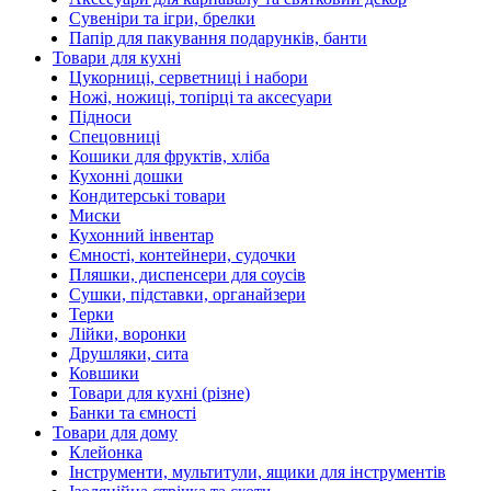
Сувеніри та ігри, брелки
Папір для пакування подарунків, банти
Товари для кухні
Цукорниці, серветниці і набори
Ножі, ножиці, топірці та аксесуари
Підноси
Спецовниці
Кошики для фруктів, хліба
Кухонні дошки
Кондитерські товари
Миски
Кухонний інвентар
Ємності, контейнери, судочки
Пляшки, диспенсери для соусів
Сушки, підставки, органайзери
Терки
Лійки, воронки
Друшляки, сита
Ковшики
Товари для кухні (різне)
Банки та ємності
Товари для дому
Клейонка
Інструменти, мультитули, ящики для інструментів