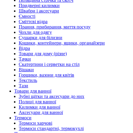
Ізоляційна стрічка та скотч
Придверні килимки
Швабри і аксесуари
Ємності
Сміттєві відра
Прання, прибирання, миття посуду
Чохли для одягу
Сушарки для білизни
Кошики, контейнери, ящики, органайзери
Відра
Товари для дому (різне)
Тачки
Скатертини і серветки на стіл
Вішаки
Горщики, вазони для квітів
Текстиль
Тази
Товари для ванної
Зубні щітки та аксесуари до них
Полиці для ванної
Килимки для ванної
Аксесуари для ванної
Термоси
Термоси харчові
Термоси стандартні, термокухлі