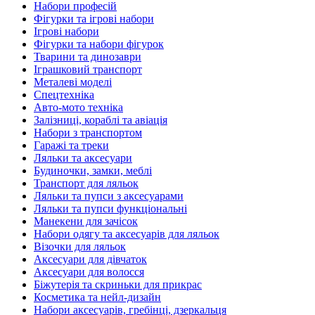
Набори професій
Фігурки та ігрові набори
Ігрові набори
Фігурки та набори фігурок
Тварини та динозаври
Іграшковий транспорт
Металеві моделі
Спецтехніка
Авто-мото техніка
Залізниці, кораблі та авіація
Набори з транспортом
Гаражі та треки
Ляльки та аксесуари
Будиночки, замки, меблі
Транспорт для ляльок
Ляльки та пупси з аксесуарами
Ляльки та пупси функціональні
Манекени для зачісок
Набори одягу та аксесуарів для ляльок
Візочки для ляльок
Аксесуари для дівчаток
Аксесуари для волосся
Біжутерія та скриньки для прикрас
Косметика та нейл-дизайн
Набори аксесуарів, гребінці, дзеркальця