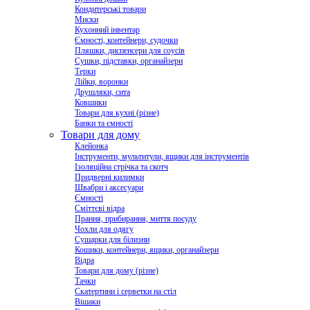
Кондитерські товари
Миски
Кухонний інвентар
Ємності, контейнери, судочки
Пляшки, диспенсери для соусів
Сушки, підставки, органайзери
Терки
Лійки, воронки
Друшляки, сита
Ковшики
Товари для кухні (різне)
Банки та ємності
Товари для дому
Клейонка
Інструменти, мультитули, ящики для інструментів
Ізоляційна стрічка та скотч
Придверні килимки
Швабри і аксесуари
Ємності
Сміттєві відра
Прання, прибирання, миття посуду
Чохли для одягу
Сушарки для білизни
Кошики, контейнери, ящики, органайзери
Відра
Товари для дому (різне)
Тачки
Скатертини і серветки на стіл
Вішаки