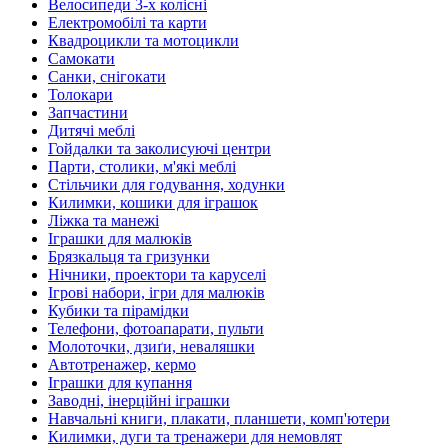
Велосипеди 3-х колісні
Електромобілі та карти
Квадроцикли та мотоцикли
Самокати
Санки, снігокати
Толокари
Запчастини
Дитячі меблі
Гойдалки та заколисуючі центри
Парти, столики, м'які меблі
Стільчики для годування, ходунки
Килимки, кошики для іграшок
Ліжка та манежі
Іграшки для малюків
Брязкальця та гризунки
Нічники, проектори та каруселі
Ігрові набори, ігри для малюків
Кубики та пірамідки
Телефони, фотоапарати, пульти
Молоточки, дзиґи, неваляшки
Автотренажер, кермо
Іграшки для купання
Заводні, інерційні іграшки
Навчальні книги, плакати, планшети, комп'ютери
Килимки, дуги та тренажери для немовлят