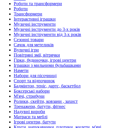
Роботи та трансформери
Роботи
Трансформери
Інтерактивні іграшки
Музичні інструменти
Музичні інструменти до 3-х років
Музичні інструменти від 3-х років
Сезонні товари
Сачок для метеликів
Вуличні ігри
Повітряні змії, вітрячки
Гірки, будиночки, ігрові центри
Іграшки з мильними бульбашками
Намети
Набори для пісочниці
Спорт та відпочинок
Бадмінтон, теніс, дартс, баскетбол
Боксерські набори
М'ячі, стрибуни
Ролики, скейти, ковзани , захист
Тренажери, батути, фітнес
Надувні вироби
Матраси та меблі
Ігрові центри, батути
Круги, нарукавники, плотики, жилети, м'ячі