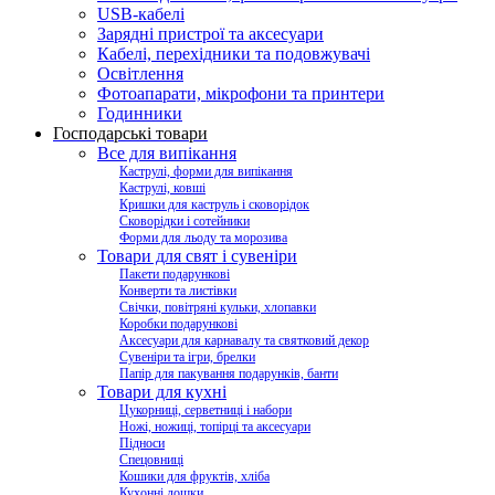
USB-кабелі
Зарядні пристрої та аксесуари
Кабелі, перехідники та подовжувачі
Освітлення
Фотоапарати, мікрофони та принтери
Годинники
Господарські товари
Все для випікання
Каструлі, форми для випікання
Каструлі, ковші
Кришки для каструль і сковорідок
Сковорідки і сотейники
Форми для льоду та морозива
Товари для свят і сувеніри
Пакети подарункові
Конверти та листівки
Свічки, повітряні кульки, хлопавки
Коробки подарункові
Аксесуари для карнавалу та святковий декор
Сувеніри та ігри, брелки
Папір для пакування подарунків, банти
Товари для кухні
Цукорниці, серветниці і набори
Ножі, ножиці, топірці та аксесуари
Підноси
Спецовниці
Кошики для фруктів, хліба
Кухонні дошки