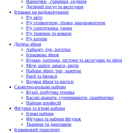
Ванночки , горщики, сидіння
Дитячий посуд та аксесуари
Іграшки на радіокеруванні
Р/у авто
Р/у гелікоптери, літаки, квадрокоптери
Р/у спецтехніка, танки
Р/у тварини та комахи
Р/у катери
Дитяча зброя
Арбалет, лук, рогатки
Іграшкова зброя
Кульки, патрони, пістони та аксесуари до зброї
Мечі, шаблі, шпаги, щити
Набори зброї, тир, лазертаг
Рації та біноклі
Водяна зброя та насоси
Сюжетно-рольові набори
Кухні, побутова техніка
Касові апарати, супермаркети, скарбнички
Набори професій
Фігурки та ігрові набори
Ігрові набори
Фігурки та набори фігурок
Тварини та динозаври
Іграшковий транспорт