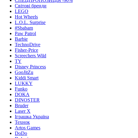
СПЕЦПРОПОЗИЦІЯ -90%
Світові бренди
LEGO
Hot Wheels
L.O.L. Surprise
#Sbabam
Paw Patrol
Barbie
TechnoDrive
Fisher-Price
Screechers Wild
TY
Disney Princess
GooJitZu
Kiddi Smart
LUKKY
Funko
DOKA
DINOSTER
Bruder
Laser X
Іграшка Україна
Технок
Artos Games
DoDo