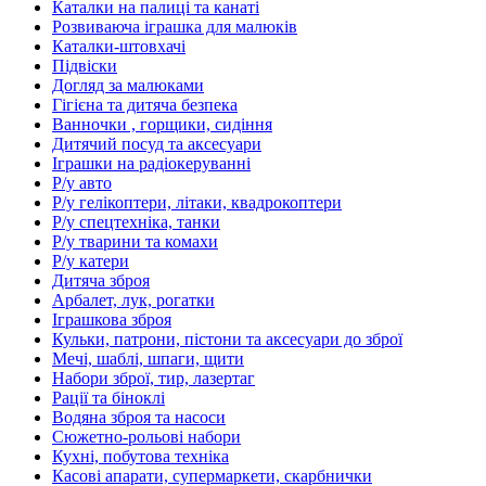
Каталки на палиці та канаті
Розвиваюча іграшка для малюків
Каталки-штовхачі
Підвіски
Догляд за малюками
Гігієна та дитяча безпека
Ванночки , горщики, сидіння
Дитячий посуд та аксесуари
Іграшки на радіокеруванні
Р/у авто
Р/у гелікоптери, літаки, квадрокоптери
Р/у спецтехніка, танки
Р/у тварини та комахи
Р/у катери
Дитяча зброя
Арбалет, лук, рогатки
Іграшкова зброя
Кульки, патрони, пістони та аксесуари до зброї
Мечі, шаблі, шпаги, щити
Набори зброї, тир, лазертаг
Рації та біноклі
Водяна зброя та насоси
Сюжетно-рольові набори
Кухні, побутова техніка
Касові апарати, супермаркети, скарбнички