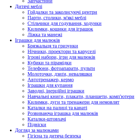
Запчастини
Дитячі меблі
Гойдалки та заколисуючі центри
Парти, столики, м'які меблі
Стільчики для годування, ходунки
Килимки, кошики для іграшок
Ліжка та манежі
Іграшки для малюків
Брязкальця та гризунки
Нічники, проектори та каруселі
Ігрові набори, ігри для малюків
Кубики та пірамідки
Телефони, фотоапарати, пульти
Молоточки, дзиґи, неваляшки
Автотренажер, кермо
Іграшки для купання
Заводні, інерційні іграшки
Навчальні книги, плакати, планшети, комп'ютери
Килимки, дуги та тренажери для немовлят
Каталки на палиці та канаті
Розвиваюча іграшка для малюків
Каталки-штовхачі
Підвіски
Догляд за малюками
Гігієна та дитяча безпека