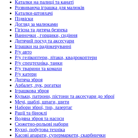
Каталки на палиці та канаті
Розвиваюча іграшка для малюків
Каталки-штовхачі
Підвіски
Догляд за малюками
Гігієна та дитяча безпека
Ванночки , горщики, сидіння
Дитячий посуд та аксесуари
Іграшки на радіокеруванні
Р/у авто
Р/у гелікоптери, літаки, квадрокоптери
Р/у спецтехніка, танки
Р/у тварини та комахи
Р/у катери
Дитяча зброя
Арбалет, лук, рогатки
Іграшкова зброя
Кульки, патрони, пістони та аксесуари до зброї
Мечі, шаблі, шпаги, щити
Набори зброї, тир, лазертаг
Рації та біноклі
Водяна зброя та насоси
Сюжетно-рольові набори
Кухні, побутова техніка
Касові апарати, супермаркети, скарбнички