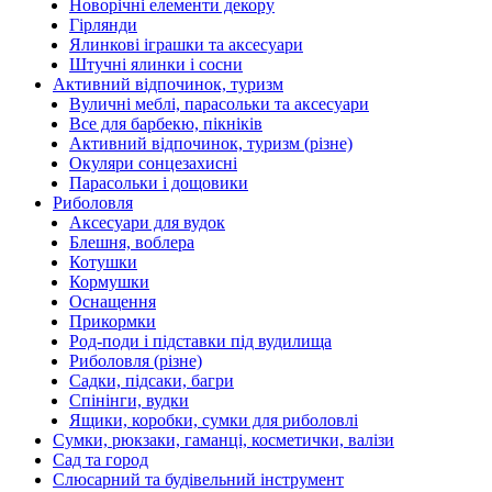
Новорічні елементи декору
Гірлянди
Ялинкові іграшки та аксесуари
Штучні ялинки і сосни
Активний відпочинок, туризм
Вуличні меблі, парасольки та аксесуари
Все для барбекю, пікніків
Активний відпочинок, туризм (різне)
Окуляри сонцезахисні
Парасольки і дощовики
Риболовля
Аксесуари для вудок
Блешня, воблера
Котушки
Кормушки
Оснащення
Прикормки
Род-поди і підставки під вудилища
Риболовля (різне)
Садки, підсаки, багри
Спінінги, вудки
Ящики, коробки, сумки для риболовлі
Сумки, рюкзаки, гаманці, косметички, валізи
Сад та город
Слюсарний та будівельний інструмент