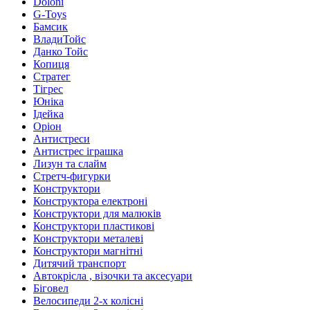
Doloni
G-Toys
Бамсик
ВладиТойс
Данко Тойс
Копиця
Стратег
Тігрес
Юніка
Ідейка
Оріон
Антистреси
Антистрес іграшка
Лизун та слайм
Стретч-фигурки
Конструктори
Конструктора електроні
Конструктори для малюків
Конструктори пластикові
Конструктори металеві
Конструктори магнітні
Дитячий транспорт
Автокрісла , візочки та аксесуари
Біговел
Велосипеди 2-х колісні