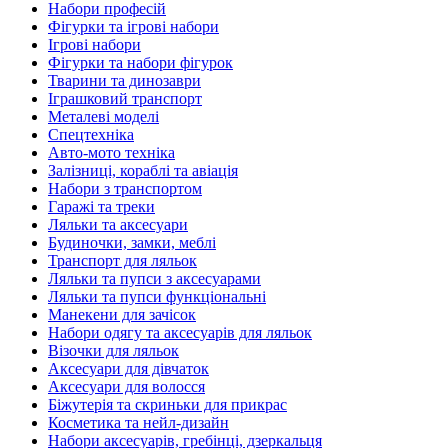
Набори професій
Фігурки та ігрові набори
Ігрові набори
Фігурки та набори фігурок
Тварини та динозаври
Іграшковий транспорт
Металеві моделі
Спецтехніка
Авто-мото техніка
Залізниці, кораблі та авіація
Набори з транспортом
Гаражі та треки
Ляльки та аксесуари
Будиночки, замки, меблі
Транспорт для ляльок
Ляльки та пупси з аксесуарами
Ляльки та пупси функціональні
Манекени для зачісок
Набори одягу та аксесуарів для ляльок
Візочки для ляльок
Аксесуари для дівчаток
Аксесуари для волосся
Біжутерія та скриньки для прикрас
Косметика та нейл-дизайн
Набори аксесуарів, гребінці, дзеркальця