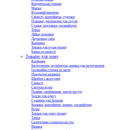
Кондитерські товари
Миски
Кухонний інвентар
Ємності, контейнери, судочки
Пляшки, диспенсери для соусів
Сушки, підставки, органайзери
Терки
Лійки, воронки
Друшляки, сита
Ковшики
Товари для кухні (різне)
Банки та ємності
Товари для дому
Клейонка
Інструменти, мультитули, ящики для інструментів
Ізоляційна стрічка та скотч
Придверні килимки
Швабри і аксесуари
Ємності
Сміттєві відра
Прання, прибирання, миття посуду
Чохли для одягу
Сушарки для білизни
Кошики, контейнери, ящики, органайзери
Відра
Товари для дому (різне)
Тачки
Скатертини і серветки на стіл
Вішаки