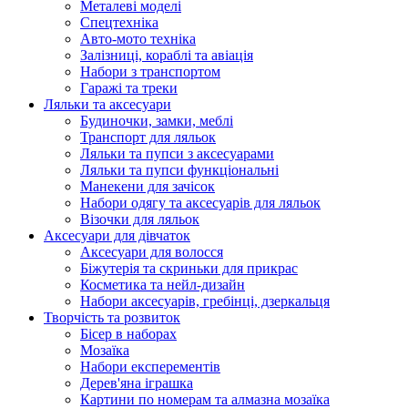
Металеві моделі
Спецтехніка
Авто-мото техніка
Залізниці, кораблі та авіація
Набори з транспортом
Гаражі та треки
Ляльки та аксесуари
Будиночки, замки, меблі
Транспорт для ляльок
Ляльки та пупси з аксесуарами
Ляльки та пупси функціональні
Манекени для зачісок
Набори одягу та аксесуарів для ляльок
Візочки для ляльок
Аксесуари для дівчаток
Аксесуари для волосся
Біжутерія та скриньки для прикрас
Косметика та нейл-дизайн
Набори аксесуарів, гребінці, дзеркальця
Творчість та розвиток
Бісер в наборах
Мозаїка
Набори експерементів
Дерев'яна іграшка
Картини по номерам та алмазна мозаїка