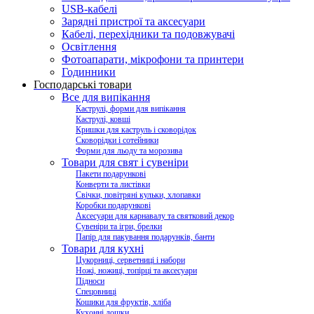
USB-кабелі
Зарядні пристрої та аксесуари
Кабелі, перехідники та подовжувачі
Освітлення
Фотоапарати, мікрофони та принтери
Годинники
Господарські товари
Все для випікання
Каструлі, форми для випікання
Каструлі, ковші
Кришки для каструль і сковорідок
Сковорідки і сотейники
Форми для льоду та морозива
Товари для свят і сувеніри
Пакети подарункові
Конверти та листівки
Свічки, повітряні кульки, хлопавки
Коробки подарункові
Аксесуари для карнавалу та святковий декор
Сувеніри та ігри, брелки
Папір для пакування подарунків, банти
Товари для кухні
Цукорниці, серветниці і набори
Ножі, ножиці, топірці та аксесуари
Підноси
Спецовниці
Кошики для фруктів, хліба
Кухонні дошки