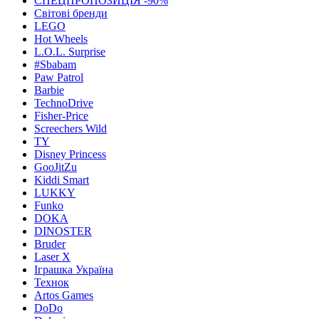
СПЕЦПРОПОЗИЦІЯ -90%
Світові бренди
LEGO
Hot Wheels
L.O.L. Surprise
#Sbabam
Paw Patrol
Barbie
TechnoDrive
Fisher-Price
Screechers Wild
TY
Disney Princess
GooJitZu
Kiddi Smart
LUKKY
Funko
DOKA
DINOSTER
Bruder
Laser X
Іграшка Україна
Технок
Artos Games
DoDo