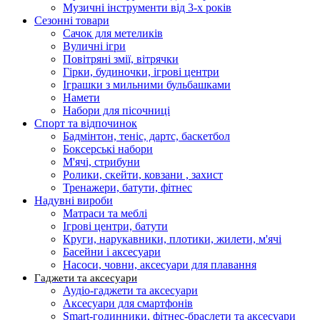
Музичні інструменти від 3-х років
Сезонні товари
Сачок для метеликів
Вуличні ігри
Повітряні змії, вітрячки
Гірки, будиночки, ігрові центри
Іграшки з мильними бульбашками
Намети
Набори для пісочниці
Спорт та відпочинок
Бадмінтон, теніс, дартс, баскетбол
Боксерські набори
М'ячі, стрибуни
Ролики, скейти, ковзани , захист
Тренажери, батути, фітнес
Надувні вироби
Матраси та меблі
Ігрові центри, батути
Круги, нарукавники, плотики, жилети, м'ячі
Басейни і аксесуари
Насоси, човни, аксесуари для плавання
Гаджети та аксесуари
Аудіо-гаджети та аксесуари
Аксесуари для смартфонів
Smart-годинники, фітнес-браслети та аксесуари