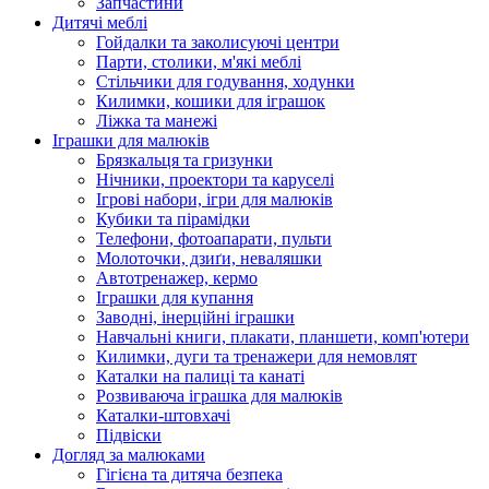
Запчастини
Дитячі меблі
Гойдалки та заколисуючі центри
Парти, столики, м'які меблі
Стільчики для годування, ходунки
Килимки, кошики для іграшок
Ліжка та манежі
Іграшки для малюків
Брязкальця та гризунки
Нічники, проектори та каруселі
Ігрові набори, ігри для малюків
Кубики та пірамідки
Телефони, фотоапарати, пульти
Молоточки, дзиґи, неваляшки
Автотренажер, кермо
Іграшки для купання
Заводні, інерційні іграшки
Навчальні книги, плакати, планшети, комп'ютери
Килимки, дуги та тренажери для немовлят
Каталки на палиці та канаті
Розвиваюча іграшка для малюків
Каталки-штовхачі
Підвіски
Догляд за малюками
Гігієна та дитяча безпека