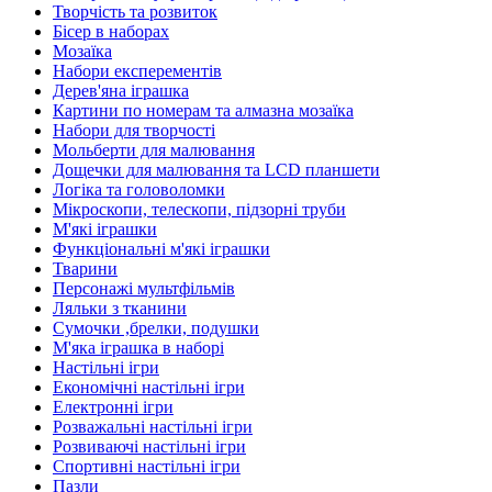
Творчість та розвиток
Бісер в наборах
Мозаїка
Набори експерементів
Дерев'яна іграшка
Картини по номерам та алмазна мозаїка
Набори для творчості
Мольберти для малювання
Дощечки для малювання та LCD планшети
Логіка та головоломки
Мікроскопи, телескопи, підзорні труби
М'які іграшки
Функціональні м'які іграшки
Тварини
Персонажі мультфільмів
Ляльки з тканини
Сумочки ,брелки, подушки
М'яка іграшка в наборі
Настільні ігри
Економічні настільні ігри
Електронні ігри
Розважальні настільні ігри
Розвиваючі настільні ігри
Спортивні настільні ігри
Пазли