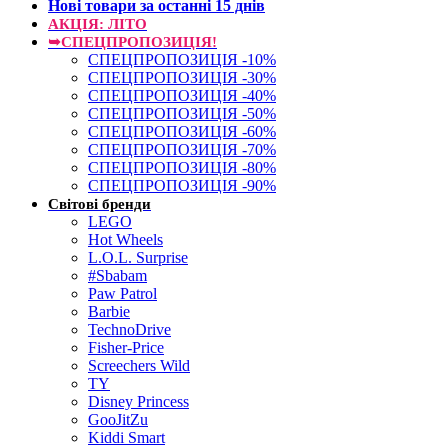
Нові товари за останнi 15 днiв
АКЦІЯ: ЛІТО
➥СПЕЦПРОПОЗИЦІЯ!
СПЕЦПРОПОЗИЦІЯ -10%
СПЕЦПРОПОЗИЦІЯ -30%
СПЕЦПРОПОЗИЦІЯ -40%
СПЕЦПРОПОЗИЦІЯ -50%
СПЕЦПРОПОЗИЦІЯ -60%
СПЕЦПРОПОЗИЦІЯ -70%
СПЕЦПРОПОЗИЦІЯ -80%
СПЕЦПРОПОЗИЦІЯ -90%
Світові бренди
LEGO
Hot Wheels
L.O.L. Surprise
#Sbabam
Paw Patrol
Barbie
TechnoDrive
Fisher-Price
Screechers Wild
TY
Disney Princess
GooJitZu
Kiddi Smart