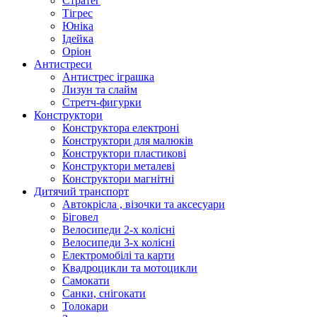
Стратег
Тігрес
Юніка
Ідейка
Оріон
Антистреси
Антистрес іграшка
Лизун та слайм
Стретч-фигурки
Конструктори
Конструктора електроні
Конструктори для малюків
Конструктори пластикові
Конструктори металеві
Конструктори магнітні
Дитячий транспорт
Автокрісла , візочки та аксесуари
Біговел
Велосипеди 2-х колісні
Велосипеди 3-х колісні
Електромобілі та карти
Квадроцикли та мотоцикли
Самокати
Санки, снігокати
Толокари