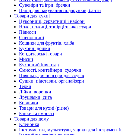
Сувеніри та ігри, брелки
Папір для пакування подарунків, банти
Товари для кухні
Цукорниці, серветниці і набори
Ножі, ножиці, топірці та аксесуари
Підноси
Спецовниці
Кошики для фруктів, хліба
Кухонні дошки
Кондитерські товари
Миски
Кухонний інвентар
Ємності, контейнери, судочки
Пляшки, диспенсери для соусів
Сушки, підставки, органайзери
Терки
Лійки, воронки
Друшляки, сита
Ковшики
Товари для кухні (різне)
Банки та ємності
Товари для дому
Клейонка
Інструменти, мультитули, ящики для інструментів