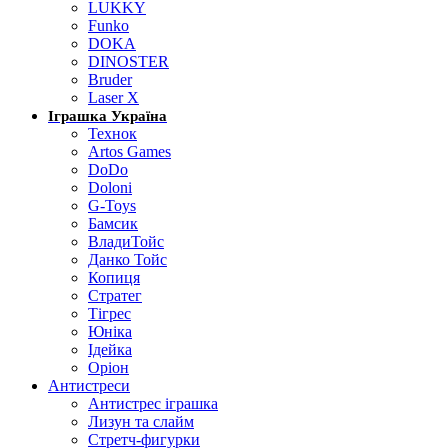
LUKKY
Funko
DOKA
DINOSTER
Bruder
Laser X
Іграшка Україна
Технок
Artos Games
DoDo
Doloni
G-Toys
Бамсик
ВладиТойс
Данко Тойс
Копиця
Стратег
Тігрес
Юніка
Ідейка
Оріон
Антистреси
Антистрес іграшка
Лизун та слайм
Стретч-фигурки