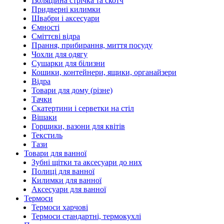
Ізоляційна стрічка та скотч
Придверні килимки
Швабри і аксесуари
Ємності
Сміттєві відра
Прання, прибирання, миття посуду
Чохли для одягу
Сушарки для білизни
Кошики, контейнери, ящики, органайзери
Відра
Товари для дому (різне)
Тачки
Скатертини і серветки на стіл
Вішаки
Горщики, вазони для квітів
Текстиль
Тази
Товари для ванної
Зубні щітки та аксесуари до них
Полиці для ванної
Килимки для ванної
Аксесуари для ванної
Термоси
Термоси харчові
Термоси стандартні, термокухлі