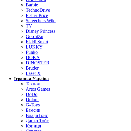
Barbie
TechnoDrive
Fisher-Price
Screechers Wild
TY
Disney Princess
GooJitZu
Kiddi Smart
LUKKY
Funko
DOKA
DINOSTER
Bruder
Laser X
Іграшка Україна
Технок
Artos Games
DoDo
Doloni
G-Toys
Бамсик
ВладиТойс
Данко Тойс
Копиця