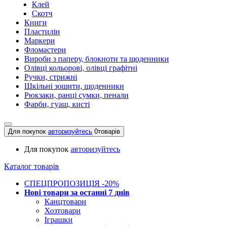
Клей
Скотч
Книги
Пластилін
Маркери
Фломастери
Вироби з паперу, блокноти та щоденники
Олівці кольорові, олівці графітні
Ручки, стрижні
Шкільні зошити, щоденники
Рюкзаки, ранці сумки, пенали
Фарби, гуаш, кисті
Для покупок
авторизуйтесь
0
товарів
Для покупок
авторизуйтесь
Каталог товарів
СПЕЦПРОПОЗИЦІЯ -20%
Нові товари за останнi 7 днiв
Канцтовари
Хозтовари
Іграшки