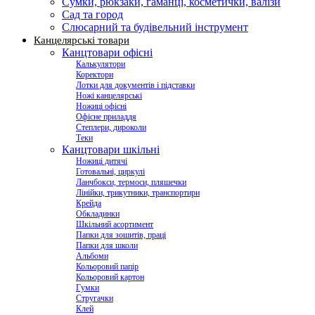
Сумки, рюкзаки, гаманці, косметички, валізи
Сад та город
Слюсарний та будівельний інструмент
Канцелярські товари
Канцтовари офісні
Калькулятори
Коректори
Лотки для документів і підставки
Ножі канцелярські
Ножиці офісні
Офісне приладдя
Степлери, дироколи
Теки
Канцтовари шкільні
Ножиці дитячі
Готовальні, циркулі
Ланчбокси, термоси, пляшечки
Лінійки, трикутники, транспортири
Крейда
Обкладинки
Шкільний асортимент
Папки для зошитів, праці
Папки для школи
Альбоми
Кольоровий папір
Кольоровий картон
Гумки
Стругачки
Клей