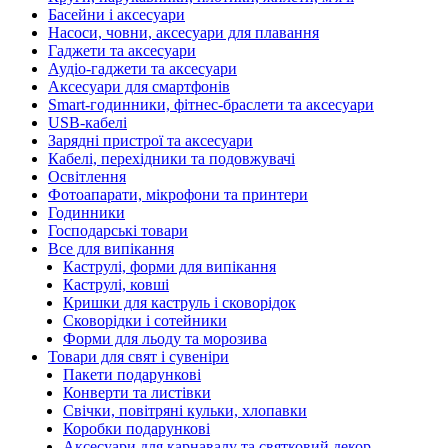
Басейни і аксесуари
Насоси, човни, аксесуари для плавання
Гаджети та аксесуари
Аудіо-гаджети та аксесуари
Аксесуари для смартфонів
Smart-годинники, фітнес-браслети та аксесуари
USB-кабелі
Зарядні пристрої та аксесуари
Кабелі, перехідники та подовжувачі
Освітлення
Фотоапарати, мікрофони та принтери
Годинники
Господарські товари
Все для випікання
Каструлі, форми для випікання
Каструлі, ковші
Кришки для каструль і сковорідок
Сковорідки і сотейники
Форми для льоду та морозива
Товари для свят і сувеніри
Пакети подарункові
Конверти та листівки
Свічки, повітряні кульки, хлопавки
Коробки подарункові
Аксесуари для карнавалу та святковий декор