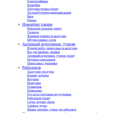
Електрочайники
Батарейки
Побутова техніка (різне)
Тостери/бутербродниці/вафельниці
Ваги
Праска
Новорічні товари
Новорічні елементи декору
Гірлянди
Ялинкові іграшки та аксесуари
Штучні ялинки і сосни
Активний відпочинок, туризм
Вуличні меблі, парасольки та аксесуари
Все для барбекю, пікніків
Активний відпочинок, туризм (різне)
Окуляри сонцезахисні
Парасольки і дощовики
Риболовля
Аксесуари для вудок
Блешня, воблера
Котушки
Кормушки
Оснащення
Прикормки
Род-поди і підставки під вудилища
Риболовля (різне)
Садки, підсаки, багри
Спінінги, вудки
Ящики, коробки, сумки для риболовлі