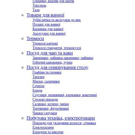
Горщики, вазони для квітів
Текстиль
Тази
Товари для ванної
Зубні щітки та аксесуари до них
Полиці для ванної
Килимки для ванної
Аксесуари для ванної
Термоси
Термоси харчові
Термоси стандартні, термокухлі
Посуд для чаю та кави
Заварники, чайники-заварники, чайники
Гейзерні кавоварки, турки
Посуд для сервірування столу
Графіни та глечики
Тарілки
Миски, салатники
Сервізи
Блюда
Соусниці, менажниці, креманки, кокотниці
Столові прилади
Склянки, келихи, чарки
Тортівниці, фруктівниці
Чашки і кружки
Побутова техніка, електротовари
Прилади для укладання волосся, стрижка
Електроплити
Блендери та міксери