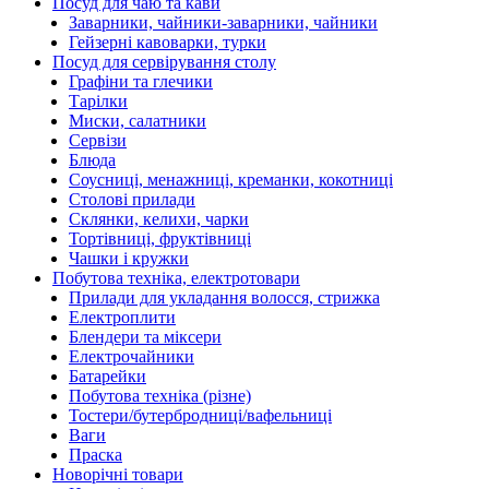
Посуд для чаю та кави
Заварники, чайники-заварники, чайники
Гейзерні кавоварки, турки
Посуд для сервірування столу
Графіни та глечики
Тарілки
Миски, салатники
Сервізи
Блюда
Соусниці, менажниці, креманки, кокотниці
Столові прилади
Склянки, келихи, чарки
Тортівниці, фруктівниці
Чашки і кружки
Побутова техніка, електротовари
Прилади для укладання волосся, стрижка
Електроплити
Блендери та міксери
Електрочайники
Батарейки
Побутова техніка (різне)
Тостери/бутербродниці/вафельниці
Ваги
Праска
Новорічні товари