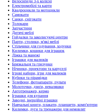
Велосипеди 3-х колісні
Електромобілі та карти
Квадроцикли та мотоцикли
Самокати
Санки, снігокати
Толокари
Запчастини
Дитячі меблі
Гойдалки та заколисуючі центри
Парти, столики, м'які меблі
Стільчики для годування, ходунки
Килимки, кошики для іграшок
Ліжка та манежі
Іграшки для малюків
Брязкальця та гризунки
Нічники, проектори та каруселі
Ігрові набори, ігри для малюків
Кубики та пірамідки
Телефони, фотоапарати, пульти
Молоточки, дзиґи, неваляшки
Автотренажер, кермо
Іграшки для купання
Заводні, інерційні іграшки
Навчальні книги, плакати, планшети, комп'ютери
Килимки, дуги та тренажери для немовлят