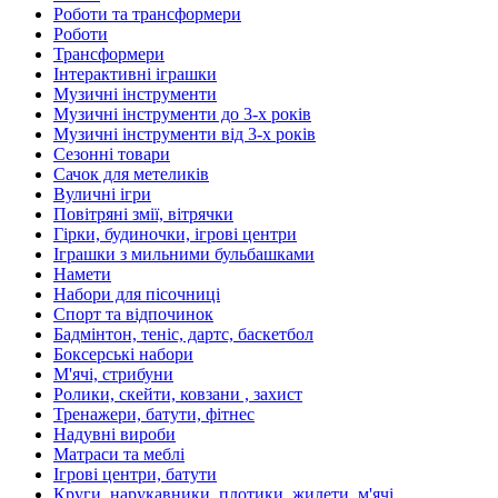
Роботи та трансформери
Роботи
Трансформери
Інтерактивні іграшки
Музичні інструменти
Музичні інструменти до 3-х років
Музичні інструменти від 3-х років
Сезонні товари
Сачок для метеликів
Вуличні ігри
Повітряні змії, вітрячки
Гірки, будиночки, ігрові центри
Іграшки з мильними бульбашками
Намети
Набори для пісочниці
Спорт та відпочинок
Бадмінтон, теніс, дартс, баскетбол
Боксерські набори
М'ячі, стрибуни
Ролики, скейти, ковзани , захист
Тренажери, батути, фітнес
Надувні вироби
Матраси та меблі
Ігрові центри, батути
Круги, нарукавники, плотики, жилети, м'ячі