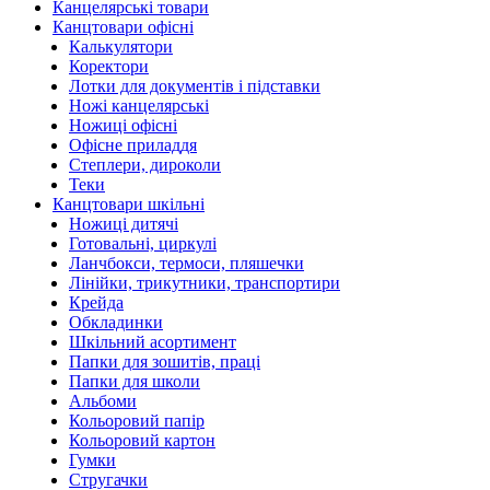
Канцелярські товари
Канцтовари офісні
Калькулятори
Коректори
Лотки для документів і підставки
Ножі канцелярські
Ножиці офісні
Офісне приладдя
Степлери, дироколи
Теки
Канцтовари шкільні
Ножиці дитячі
Готовальні, циркулі
Ланчбокси, термоси, пляшечки
Лінійки, трикутники, транспортири
Крейда
Обкладинки
Шкільний асортимент
Папки для зошитів, праці
Папки для школи
Альбоми
Кольоровий папір
Кольоровий картон
Гумки
Стругачки