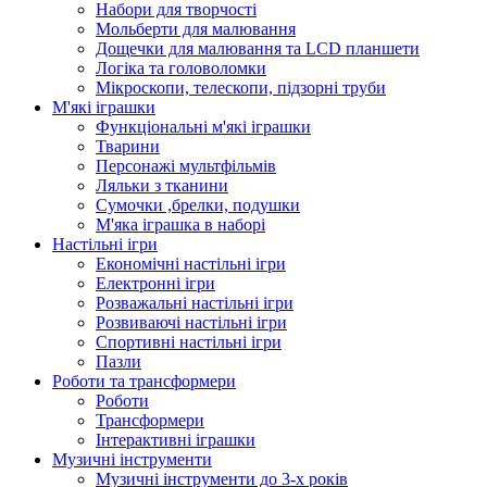
Набори для творчості
Мольберти для малювання
Дощечки для малювання та LCD планшети
Логіка та головоломки
Мікроскопи, телескопи, підзорні труби
М'які іграшки
Функціональні м'які іграшки
Тварини
Персонажі мультфільмів
Ляльки з тканини
Сумочки ,брелки, подушки
М'яка іграшка в наборі
Настільні ігри
Економічні настільні ігри
Електронні ігри
Розважальні настільні ігри
Розвиваючі настільні ігри
Спортивні настільні ігри
Пазли
Роботи та трансформери
Роботи
Трансформери
Інтерактивні іграшки
Музичні інструменти
Музичні інструменти до 3-х років