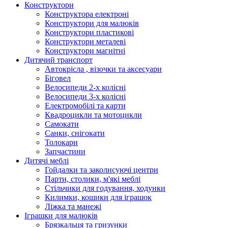
Конструктори
Конструктора електроні
Конструктори для малюків
Конструктори пластикові
Конструктори металеві
Конструктори магнітні
Дитячий транспорт
Автокрісла , візочки та аксесуари
Біговел
Велосипеди 2-х колісні
Велосипеди 3-х колісні
Електромобілі та карти
Квадроцикли та мотоцикли
Самокати
Санки, снігокати
Толокари
Запчастини
Дитячі меблі
Гойдалки та заколисуючі центри
Парти, столики, м'які меблі
Стільчики для годування, ходунки
Килимки, кошики для іграшок
Ліжка та манежі
Іграшки для малюків
Брязкальця та гризунки