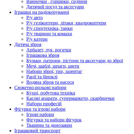
Ванночки , горщики, сидіння
Дитячий посуд та аксесуари
Іграшки на радіокеруванні
Р/у авто
Р/у гелікоптери, літаки, квадрокоптери
Р/у спецтехніка, танки
Р/у тварини та комахи
Р/у катери
Дитяча зброя
Арбалет, лук, рогатки
Іграшкова зброя
Кульки, патрони, пістони та аксесуари до зброї
Мечі, шаблі, шпаги, щити
Набори зброї, тир, лазертаг
Рації та біноклі
Водяна зброя та насоси
Сюжетно-рольові набори
Кухні, побутова техніка
Касові апарати, супермаркети, скарбнички
Набори професій
Фігурки та ігрові набори
Ігрові набори
Фігурки та набори фігурок
Тварини та динозаври
Іграшковий транспорт