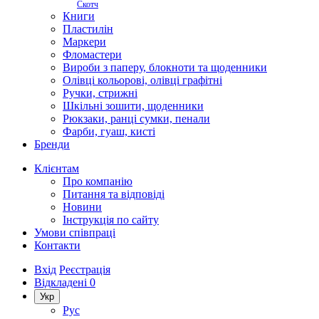
Скотч
Книги
Пластилін
Маркери
Фломастери
Вироби з паперу, блокноти та щоденники
Олівці кольорові, олівці графітні
Ручки, стрижні
Шкільні зошити, щоденники
Рюкзаки, ранці сумки, пенали
Фарби, гуаш, кисті
Бренди
Клієнтам
Про компанію
Питання та відповіді
Новини
Інструкція по сайту
Умови співпраці
Контакти
Вхід
Реєстрація
Відкладені
0
Укр
Рус