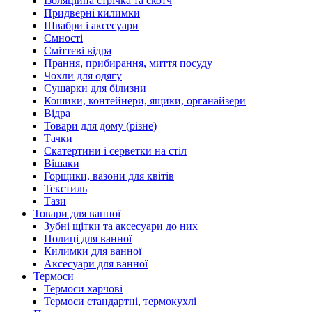
Ізоляційна стрічка та скотч
Придверні килимки
Швабри і аксесуари
Ємності
Сміттєві відра
Прання, прибирання, миття посуду
Чохли для одягу
Сушарки для білизни
Кошики, контейнери, ящики, органайзери
Відра
Товари для дому (різне)
Тачки
Скатертини і серветки на стіл
Вішаки
Горщики, вазони для квітів
Текстиль
Тази
Товари для ванної
Зубні щітки та аксесуари до них
Полиці для ванної
Килимки для ванної
Аксесуари для ванної
Термоси
Термоси харчові
Термоси стандартні, термокухлі