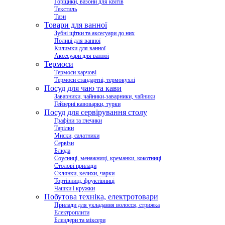
Горщики, вазони для квітів
Текстиль
Тази
Товари для ванної
Зубні щітки та аксесуари до них
Полиці для ванної
Килимки для ванної
Аксесуари для ванної
Термоси
Термоси харчові
Термоси стандартні, термокухлі
Посуд для чаю та кави
Заварники, чайники-заварники, чайники
Гейзерні кавоварки, турки
Посуд для сервірування столу
Графіни та глечики
Тарілки
Миски, салатники
Сервізи
Блюда
Соусниці, менажниці, креманки, кокотниці
Столові прилади
Склянки, келихи, чарки
Тортівниці, фруктівниці
Чашки і кружки
Побутова техніка, електротовари
Прилади для укладання волосся, стрижка
Електроплити
Блендери та міксери