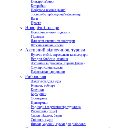
Електрочайники
Батарейки
Побутова техніка (різне)
Тостери/бутербродниці/вафельниці
Ваги
Праска
Новорічні товари
Новорічні елементи декору
Гірлянди
Ялинкові іграшки та аксесуари
Штучні ялинки і сосни
Активний відпочинок, туризм
Вуличні меблі, парасольки та аксесуари
Все для барбекю, пікніків
Активний відпочинок, туризм (різне)
Окуляри сонцезахисні
Парасольки і дощовики
Риболовля
Аксесуари для вудок
Блешня, воблера
Котушки
Кормушки
Оснащення
Прикормки
Род-поди і підставки під вудилища
Риболовля (різне)
Садки, підсаки, багри
Спінінги, вудки
Ящики, коробки, сумки для риболовлі