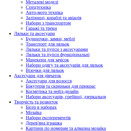
Металеві моделі
Спецтехніка
Авто-мото техніка
Залізниці, кораблі та авіація
Набори з транспортом
Гаражі та треки
Ляльки та аксесуари
Будиночки, замки, меблі
Транспорт для ляльок
Ляльки та пупси з аксесуарами
Ляльки та пупси функціональні
Манекени для зачісок
Набори одягу та аксесуарів для ляльок
Візочки для ляльок
Аксесуари для дівчаток
Аксесуари для волосся
Біжутерія та скриньки для прикрас
Косметика та нейл-дизайн
Набори аксесуарів, гребінці, дзеркальця
Творчість та розвиток
Бісер в наборах
Мозаїка
Набори експерементів
Дерев'яна іграшка
Картини по номерам та алмазна мозаїка