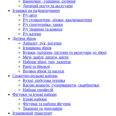
Ванночки , горщики, сидіння
Дитячий посуд та аксесуари
Іграшки на радіокеруванні
Р/у авто
Р/у гелікоптери, літаки, квадрокоптери
Р/у спецтехніка, танки
Р/у тварини та комахи
Р/у катери
Дитяча зброя
Арбалет, лук, рогатки
Іграшкова зброя
Кульки, патрони, пістони та аксесуари до зброї
Мечі, шаблі, шпаги, щити
Набори зброї, тир, лазертаг
Рації та біноклі
Водяна зброя та насоси
Сюжетно-рольові набори
Кухні, побутова техніка
Касові апарати, супермаркети, скарбнички
Набори професій
Фігурки та ігрові набори
Ігрові набори
Фігурки та набори фігурок
Тварини та динозаври
Іграшковий транспорт