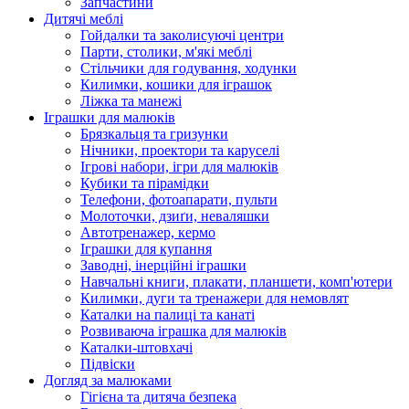
Запчастини
Дитячі меблі
Гойдалки та заколисуючі центри
Парти, столики, м'які меблі
Стільчики для годування, ходунки
Килимки, кошики для іграшок
Ліжка та манежі
Іграшки для малюків
Брязкальця та гризунки
Нічники, проектори та каруселі
Ігрові набори, ігри для малюків
Кубики та пірамідки
Телефони, фотоапарати, пульти
Молоточки, дзиґи, неваляшки
Автотренажер, кермо
Іграшки для купання
Заводні, інерційні іграшки
Навчальні книги, плакати, планшети, комп'ютери
Килимки, дуги та тренажери для немовлят
Каталки на палиці та канаті
Розвиваюча іграшка для малюків
Каталки-штовхачі
Підвіски
Догляд за малюками
Гігієна та дитяча безпека