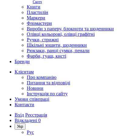
Скотч
Книги
Пластилін
Маркери
Фломастери
Вироби з паперу, блокноти та щоденники
Олівці кольорові, олівці графітні
Ручки, стрижні
Шкільні зошити, щоденники
Рюкзаки, ранці сумки, пенали
Фарби, гуаш, кисті
Бренди
Клієнтам
Про компанію
Питання та відповіді
Новини
Інструкція по сайту
Умови співпраці
Контакти
Вхід
Реєстрація
Відкладені
0
Укр
Рус