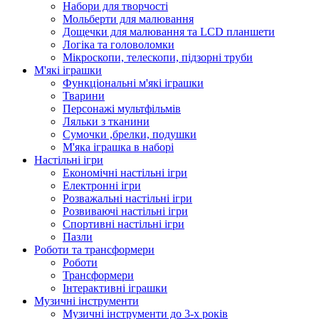
Набори для творчості
Мольберти для малювання
Дощечки для малювання та LCD планшети
Логіка та головоломки
Мікроскопи, телескопи, підзорні труби
М'які іграшки
Функціональні м'які іграшки
Тварини
Персонажі мультфільмів
Ляльки з тканини
Сумочки ,брелки, подушки
М'яка іграшка в наборі
Настільні ігри
Економічні настільні ігри
Електронні ігри
Розважальні настільні ігри
Розвиваючі настільні ігри
Спортивні настільні ігри
Пазли
Роботи та трансформери
Роботи
Трансформери
Інтерактивні іграшки
Музичні інструменти
Музичні інструменти до 3-х років