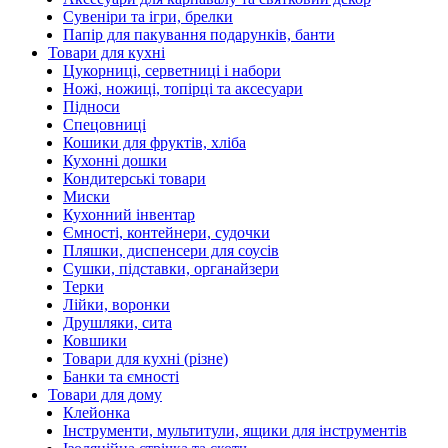
Сувеніри та ігри, брелки
Папір для пакування подарунків, банти
Товари для кухні
Цукорниці, серветниці і набори
Ножі, ножиці, топірці та аксесуари
Підноси
Спецовниці
Кошики для фруктів, хліба
Кухонні дошки
Кондитерські товари
Миски
Кухонний інвентар
Ємності, контейнери, судочки
Пляшки, диспенсери для соусів
Сушки, підставки, органайзери
Терки
Лійки, воронки
Друшляки, сита
Ковшики
Товари для кухні (різне)
Банки та ємності
Товари для дому
Клейонка
Інструменти, мультитули, ящики для інструментів