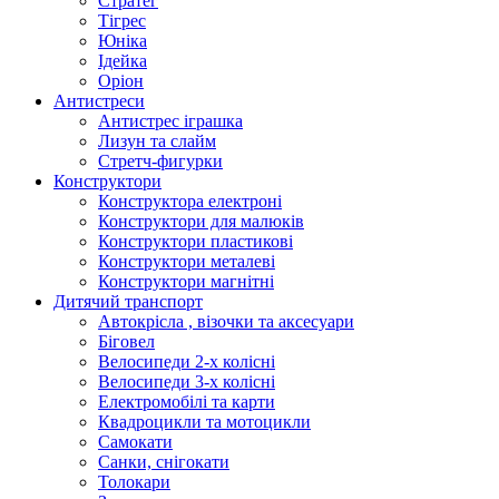
Стратег
Тігрес
Юніка
Ідейка
Оріон
Антистреси
Антистрес іграшка
Лизун та слайм
Стретч-фигурки
Конструктори
Конструктора електроні
Конструктори для малюків
Конструктори пластикові
Конструктори металеві
Конструктори магнітні
Дитячий транспорт
Автокрісла , візочки та аксесуари
Біговел
Велосипеди 2-х колісні
Велосипеди 3-х колісні
Електромобілі та карти
Квадроцикли та мотоцикли
Самокати
Санки, снігокати
Толокари