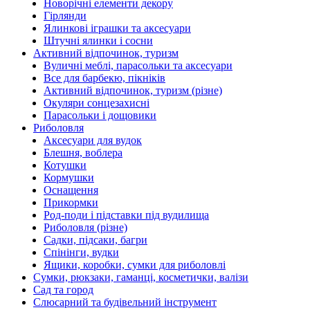
Новорічні елементи декору
Гірлянди
Ялинкові іграшки та аксесуари
Штучні ялинки і сосни
Активний відпочинок, туризм
Вуличні меблі, парасольки та аксесуари
Все для барбекю, пікніків
Активний відпочинок, туризм (різне)
Окуляри сонцезахисні
Парасольки і дощовики
Риболовля
Аксесуари для вудок
Блешня, воблера
Котушки
Кормушки
Оснащення
Прикормки
Род-поди і підставки під вудилища
Риболовля (різне)
Садки, підсаки, багри
Спінінги, вудки
Ящики, коробки, сумки для риболовлі
Сумки, рюкзаки, гаманці, косметички, валізи
Сад та город
Слюсарний та будівельний інструмент