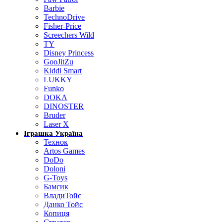
Barbie
TechnoDrive
Fisher-Price
Screechers Wild
TY
Disney Princess
GooJitZu
Kiddi Smart
LUKKY
Funko
DOKA
DINOSTER
Bruder
Laser X
Іграшка Україна
Технок
Artos Games
DoDo
Doloni
G-Toys
Бамсик
ВладиТойс
Данко Тойс
Копиця