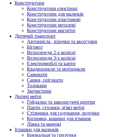
Конструктори
Конструктора електроні
Конструктори для малюків
Конструктори пластикові
Конструктори металеві
Конструктори магнітні
Дитячий транспорт
Автокрісла , візочки та аксесуари
Біговел
Велосипеди 2-х колісні
Велосипеди 3-х колісні
Електромобілі та карти
Квадроцикли та мотоцикли
Самокати
Санки, снігокати
Толокари
Запчастини
Дитячі меблі
Гойдалки та заколисуючі центри
Парти, столики, м'які меблі
Стільчики для годування, ходунки
Килимки, кошики для іграшок
Ліжка та манежі
Іграшки для малюків
Брязкальця та гризунки