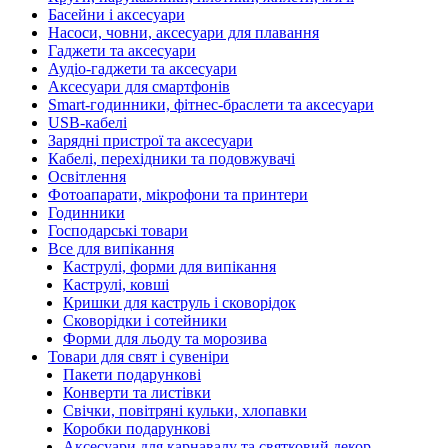
Басейни і аксесуари
Насоси, човни, аксесуари для плавання
Гаджети та аксесуари
Аудіо-гаджети та аксесуари
Аксесуари для смартфонів
Smart-годинники, фітнес-браслети та аксесуари
USB-кабелі
Зарядні пристрої та аксесуари
Кабелі, перехідники та подовжувачі
Освітлення
Фотоапарати, мікрофони та принтери
Годинники
Господарські товари
Все для випікання
Каструлі, форми для випікання
Каструлі, ковші
Кришки для каструль і сковорідок
Сковорідки і сотейники
Форми для льоду та морозива
Товари для свят і сувеніри
Пакети подарункові
Конверти та листівки
Свічки, повітряні кульки, хлопавки
Коробки подарункові
Аксесуари для карнавалу та святковий декор