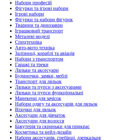
Набори професій
Фігурки та ігрові набори
Ігрові набори
Фігурки та набори фігурок
Тварини та динозаври
Іграшковий транспорт
Металеві моделі
Спецтехніка
Авто-мото техніка
Залізниці, кораблі та авіація
Набори з транспортом
Гаражі та треки
Ляльки та аксесуари
Будиночки, замки, меблі
Транспорт для ляльок
Ляльки та пупси з аксесуарами
Ляльки та пупси функціональні
Манекени для зачісок
Набори одягу та аксесуарів для ляльок
Візочки для ляльок
Аксесуари для дівчаток
Аксесуари для волосся
Біжутерія та скриньки для прикрас
Косметика та нейл-дизайн
Набори аксесуарів, гребінці, дзеркальця