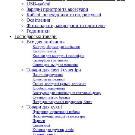
USB-кабелі
Зарядні пристрої та аксесуари
Кабелі, перехідники та подовжувачі
Освітлення
Фотоапарати, мікрофони та принтери
Годинники
Господарські товари
Все для випікання
Каструлі, форми для випікання
Каструлі, ковші
Кришки для каструль і сковорідок
Сковорідки і сотейники
Форми для льоду та морозива
Товари для свят і сувеніри
Пакети подарункові
Конверти та листівки
Свічки, повітряні кульки, хлопавки
Коробки подарункові
Аксесуари для карнавалу та святковий декор
Сувеніри та ігри, брелки
Папір для пакування подарунків, банти
Товари для кухні
Цукорниці, серветниці і набори
Ножі, ножиці, топірці та аксесуари
Підноси
Спецовниці
Кошики для фруктів, хліба
Кухонні дошки