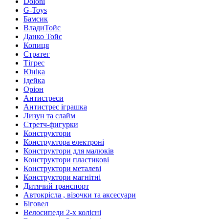
Doloni
G-Toys
Бамсик
ВладиТойс
Данко Тойс
Копиця
Стратег
Тігрес
Юніка
Ідейка
Оріон
Антистреси
Антистрес іграшка
Лизун та слайм
Стретч-фигурки
Конструктори
Конструктора електроні
Конструктори для малюків
Конструктори пластикові
Конструктори металеві
Конструктори магнітні
Дитячий транспорт
Автокрісла , візочки та аксесуари
Біговел
Велосипеди 2-х колісні