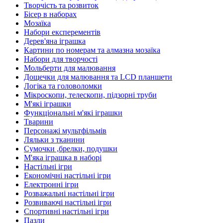
Творчість та розвиток
Бісер в наборах
Мозаїка
Набори експерементів
Дерев'яна іграшка
Картини по номерам та алмазна мозаїка
Набори для творчості
Мольберти для малювання
Дощечки для малювання та LCD планшети
Логіка та головоломки
Мікроскопи, телескопи, підзорні труби
М'які іграшки
Функціональні м'які іграшки
Тварини
Персонажі мультфільмів
Ляльки з тканини
Сумочки ,брелки, подушки
М'яка іграшка в наборі
Настільні ігри
Економічні настільні ігри
Електронні ігри
Розважальні настільні ігри
Розвиваючі настільні ігри
Спортивні настільні ігри
Пазли