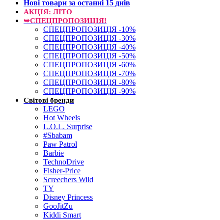
Нові товари за останнi 15 днiв
АКЦІЯ: ЛІТО
➥СПЕЦПРОПОЗИЦІЯ!
СПЕЦПРОПОЗИЦІЯ -10%
СПЕЦПРОПОЗИЦІЯ -30%
СПЕЦПРОПОЗИЦІЯ -40%
СПЕЦПРОПОЗИЦІЯ -50%
СПЕЦПРОПОЗИЦІЯ -60%
СПЕЦПРОПОЗИЦІЯ -70%
СПЕЦПРОПОЗИЦІЯ -80%
СПЕЦПРОПОЗИЦІЯ -90%
Світові бренди
LEGO
Hot Wheels
L.O.L. Surprise
#Sbabam
Paw Patrol
Barbie
TechnoDrive
Fisher-Price
Screechers Wild
TY
Disney Princess
GooJitZu
Kiddi Smart