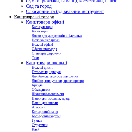
Сумки, рюкзаки, гаманці, косметички, валізи
Сад та город
Слюсарний та будівельний інструмент
Канцелярські товари
Канцтовари офісні
Калькулятори
Коректори
Лотки для документів і підставки
Ножі канцелярські
Ножиці офісні
Офісне приладдя
Степлери, дироколи
Теки
Канцтовари шкільні
Ножиці дитячі
Готовальні, циркулі
Ланчбокси, термоси, пляшечки
Лінійки, трикутники, транспортири
Крейда
Обкладинки
Шкільний асортимент
Папки для зошитів, праці
Папки для школи
Альбоми
Кольоровий папір
Кольоровий картон
Гумки
Стругачки
Клей