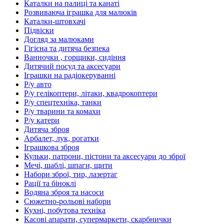
Каталки на палиці та канаті
Розвиваюча іграшка для малюків
Каталки-штовхачі
Підвіски
Догляд за малюками
Гігієна та дитяча безпека
Ванночки , горщики, сидіння
Дитячий посуд та аксесуари
Іграшки на радіокеруванні
Р/у авто
Р/у гелікоптери, літаки, квадрокоптери
Р/у спецтехніка, танки
Р/у тварини та комахи
Р/у катери
Дитяча зброя
Арбалет, лук, рогатки
Іграшкова зброя
Кульки, патрони, пістони та аксесуари до зброї
Мечі, шаблі, шпаги, щити
Набори зброї, тир, лазертаг
Рації та біноклі
Водяна зброя та насоси
Сюжетно-рольові набори
Кухні, побутова техніка
Касові апарати, супермаркети, скарбнички