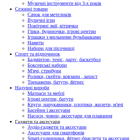
Музичні інструменти від 3-х років
Сезонні товари
Сачок для метеликів
Вуличні ігри
Повітряні змії, вітрячки
Гірки, будиночки, ігрові центри
Іграшки з мильними бульбашками
Намети
Набори для пісочниці
Спорт та відпочинок
Бадмінтон, теніс, дартс, баскетбол
Боксерські набори
М'ячі, стрибуни
Ролики, скейти, ковзани , захист
Тренажери, батути, фітнес
Надувні вироби
Матраси та меблі
Ігрові центри, батути
Круги, нарукавники, плотики, жилети, м'ячі
Басейни і аксесуари
Насоси, човни, аксесуари для плавання
Гаджети та аксесуари
Аудіо-гаджети та аксесуари
Аксесуари для смартфонів
Smart-годинники, фітнес-браслети та аксесуари