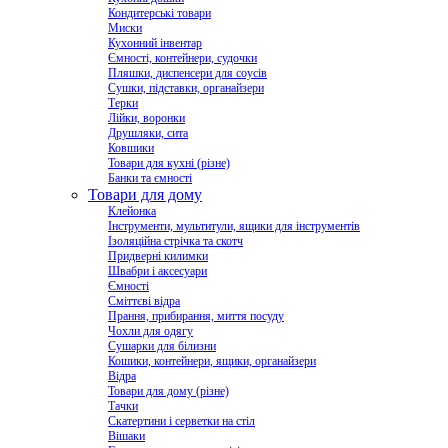
Кондитерські товари
Миски
Кухонний інвентар
Ємності, контейнери, судочки
Пляшки, диспенсери для соусів
Сушки, підставки, органайзери
Терки
Лійки, воронки
Друшляки, сита
Ковшики
Товари для кухні (різне)
Банки та ємності
Товари для дому
Клейонка
Інструменти, мультитули, ящики для інструментів
Ізоляційна стрічка та скотч
Придверні килимки
Швабри і аксесуари
Ємності
Сміттєві відра
Прання, прибирання, миття посуду
Чохли для одягу
Сушарки для білизни
Кошики, контейнери, ящики, органайзери
Відра
Товари для дому (різне)
Тачки
Скатертини і серветки на стіл
Вішаки