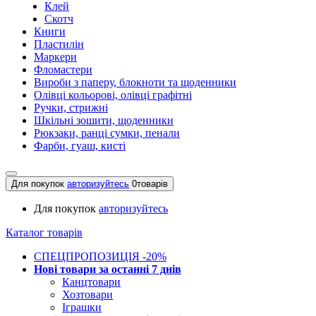
Клей
Скотч
Книги
Пластилін
Маркери
Фломастери
Вироби з паперу, блокноти та щоденники
Олівці кольорові, олівці графітні
Ручки, стрижні
Шкільні зошити, щоденники
Рюкзаки, ранці сумки, пенали
Фарби, гуаш, кисті
Для покупок
авторизуйтесь
0
товарів
Для покупок
авторизуйтесь
Каталог товарів
СПЕЦПРОПОЗИЦІЯ -20%
Нові товари за останнi 7 днiв
Канцтовари
Хозтовари
Іграшки