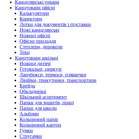
Канцелярські товари
Канцтовари офісні
Калькулятори
Коректори
Лотки для документів і підставки
Ножі канцелярські
Ножиці офісні
Офісне приладдя
Степлери, дироколи
Теки
Канцтовари шкільні
Ножиці дитячі
Готовальні, циркулі
Ланчбокси, термоси, пляшечки
Лінійки, трикутники, транспортири
Крейда
Обкладинки
Шкільний асортимент
Папки для зошитів, праці
Папки для школи
Альбоми
Кольоровий папір
Кольоровий картон
Гумки
Стругачки