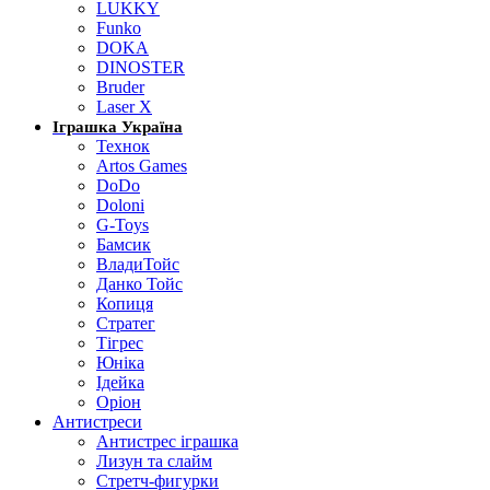
LUKKY
Funko
DOKA
DINOSTER
Bruder
Laser X
Іграшка Україна
Технок
Artos Games
DoDo
Doloni
G-Toys
Бамсик
ВладиТойс
Данко Тойс
Копиця
Стратег
Тігрес
Юніка
Ідейка
Оріон
Антистреси
Антистрес іграшка
Лизун та слайм
Стретч-фигурки