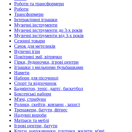
Роботи та трансформери
Роботи
Трансформери
Інтерактивні іграшки
Музичні інструменти
Музичні інструменти до 3-х років
Музичні інструменти від 3-х років
Сезонні товари
Сачок для метеликів
Вуличні ігри
Повітряні змії, вітрячки
Гірки, будиночки, ігрові центри
Іграшки з мильними бульбашками
Намети
Набори для пісочниці
Спорт та відпочинок
Бадмінтон, теніс, дартс, баскетбол
Боксерські набори
М'ячі, стрибуни
Ролики, скейти, ковзани , захист
Тренажери, батути, фітнес
Надувні вироби
Матраси та меблі
Ігрові центри, батути
Круги, нарукавники, плотики, жилети, м'ячі