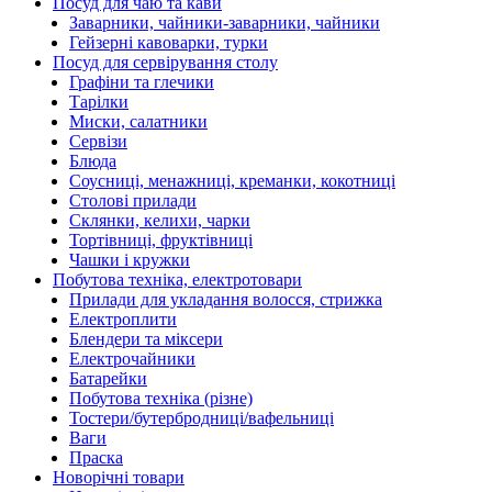
Посуд для чаю та кави
Заварники, чайники-заварники, чайники
Гейзерні кавоварки, турки
Посуд для сервірування столу
Графіни та глечики
Тарілки
Миски, салатники
Сервізи
Блюда
Соусниці, менажниці, креманки, кокотниці
Столові прилади
Склянки, келихи, чарки
Тортівниці, фруктівниці
Чашки і кружки
Побутова техніка, електротовари
Прилади для укладання волосся, стрижка
Електроплити
Блендери та міксери
Електрочайники
Батарейки
Побутова техніка (різне)
Тостери/бутербродниці/вафельниці
Ваги
Праска
Новорічні товари