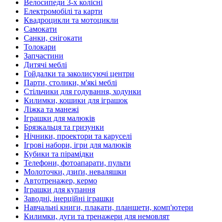
Велосипеди 3-х колісні
Електромобілі та карти
Квадроцикли та мотоцикли
Самокати
Санки, снігокати
Толокари
Запчастини
Дитячі меблі
Гойдалки та заколисуючі центри
Парти, столики, м'які меблі
Стільчики для годування, ходунки
Килимки, кошики для іграшок
Ліжка та манежі
Іграшки для малюків
Брязкальця та гризунки
Нічники, проектори та каруселі
Ігрові набори, ігри для малюків
Кубики та пірамідки
Телефони, фотоапарати, пульти
Молоточки, дзиґи, неваляшки
Автотренажер, кермо
Іграшки для купання
Заводні, інерційні іграшки
Навчальні книги, плакати, планшети, комп'ютери
Килимки, дуги та тренажери для немовлят