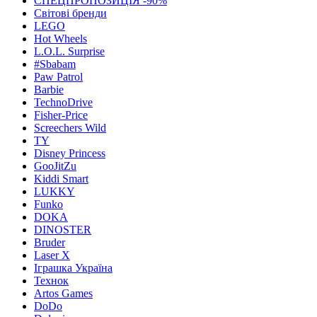
СПЕЦПРОПОЗИЦІЯ -90%
Світові бренди
LEGO
Hot Wheels
L.O.L. Surprise
#Sbabam
Paw Patrol
Barbie
TechnoDrive
Fisher-Price
Screechers Wild
TY
Disney Princess
GooJitZu
Kiddi Smart
LUKKY
Funko
DOKA
DINOSTER
Bruder
Laser X
Іграшка Україна
Технок
Artos Games
DoDo