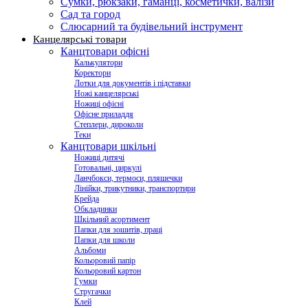
Сумки, рюкзаки, гаманці, косметички, валізи
Сад та город
Слюсарний та будівельний інструмент
Канцелярські товари
Канцтовари офісні
Калькулятори
Коректори
Лотки для документів і підставки
Ножі канцелярські
Ножиці офісні
Офісне приладдя
Степлери, дироколи
Теки
Канцтовари шкільні
Ножиці дитячі
Готовальні, циркулі
Ланчбокси, термоси, пляшечки
Лінійки, трикутники, транспортири
Крейда
Обкладинки
Шкільний асортимент
Папки для зошитів, праці
Папки для школи
Альбоми
Кольоровий папір
Кольоровий картон
Гумки
Стругачки
Клей