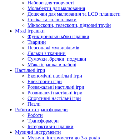
Набори для творчості
Мольберти для малювання
Дощечки для малювання та LCD планшети
Логіка та головоломки
Мікроскопи, телескопи, підзорні труби
М'які іграшки
Функціональні м'які іграшки
Тварини
Персонажі мультфільмів
Ляльки з тканини
Сумочки ,брелки, подушки
М'яка іграшка в наборі
Настільні ігри
Економічні настільні ігри
Електронні ігри
Розважальні настільні ігри
Розвиваючі настільні ігри
Спортивні настільні ігри
Пазли
Роботи та трансформери
Роботи
Трансформери
Інтерактивні іграшки
Музичні інструменти
Музичні інструменти до 3-х років