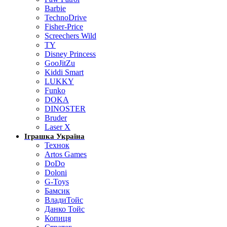
Barbie
TechnoDrive
Fisher-Price
Screechers Wild
TY
Disney Princess
GooJitZu
Kiddi Smart
LUKKY
Funko
DOKA
DINOSTER
Bruder
Laser X
Іграшка Україна
Технок
Artos Games
DoDo
Doloni
G-Toys
Бамсик
ВладиТойс
Данко Тойс
Копиця