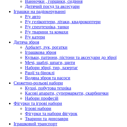
Ванночки , горщики, сидіння
Дитячий посуд та аксесуари
Іграшки на радіокеруванні
Р/у авто
Р/у гелікоптери, літаки, квадрокоптери
Р/у спецтехніка, танки
Р/у тварини та комахи
Р/у катери
Дитяча зброя
Арбалет, лук, рогатки
Іграшкова зброя
Кульки, патрони, пістони та аксесуари до зброї
Мечі, шаблі, шпаги, щити
Набори зброї, тир, лазертаг
Рації та біноклі
Водяна зброя та насоси
Сюжетно-рольові набори
Кухні, побутова техніка
Касові апарати, супермаркети, скарбнички
Набори професій
Фігурки та ігрові набори
Ігрові набори
Фігурки та набори фігурок
Тварини та динозаври
Іграшковий транспорт