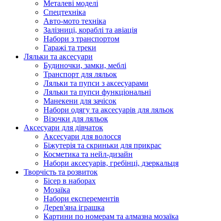
Металеві моделі
Спецтехніка
Авто-мото техніка
Залізниці, кораблі та авіація
Набори з транспортом
Гаражі та треки
Ляльки та аксесуари
Будиночки, замки, меблі
Транспорт для ляльок
Ляльки та пупси з аксесуарами
Ляльки та пупси функціональні
Манекени для зачісок
Набори одягу та аксесуарів для ляльок
Візочки для ляльок
Аксесуари для дівчаток
Аксесуари для волосся
Біжутерія та скриньки для прикрас
Косметика та нейл-дизайн
Набори аксесуарів, гребінці, дзеркальця
Творчість та розвиток
Бісер в наборах
Мозаїка
Набори експерементів
Дерев'яна іграшка
Картини по номерам та алмазна мозаїка