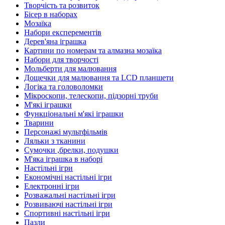
Творчість та розвиток
Бісер в наборах
Мозаїка
Набори експерементів
Дерев'яна іграшка
Картини по номерам та алмазна мозаїка
Набори для творчості
Мольберти для малювання
Дощечки для малювання та LCD планшети
Логіка та головоломки
Мікроскопи, телескопи, підзорні труби
М'які іграшки
Функціональні м'які іграшки
Тварини
Персонажі мультфільмів
Ляльки з тканини
Сумочки ,брелки, подушки
М'яка іграшка в наборі
Настільні ігри
Економічні настільні ігри
Електронні ігри
Розважальні настільні ігри
Розвиваючі настільні ігри
Спортивні настільні ігри
Пазли