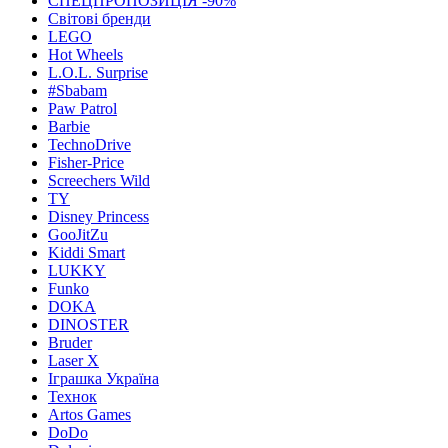
СПЕЦПРОПОЗИЦІЯ -90%
Світові бренди
LEGO
Hot Wheels
L.O.L. Surprise
#Sbabam
Paw Patrol
Barbie
TechnoDrive
Fisher-Price
Screechers Wild
TY
Disney Princess
GooJitZu
Kiddi Smart
LUKKY
Funko
DOKA
DINOSTER
Bruder
Laser X
Іграшка Україна
Технок
Artos Games
DoDo