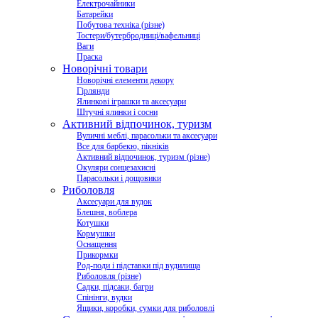
Електрочайники
Батарейки
Побутова техніка (різне)
Тостери/бутербродниці/вафельниці
Ваги
Праска
Новорічні товари
Новорічні елементи декору
Гірлянди
Ялинкові іграшки та аксесуари
Штучні ялинки і сосни
Активний відпочинок, туризм
Вуличні меблі, парасольки та аксесуари
Все для барбекю, пікніків
Активний відпочинок, туризм (різне)
Окуляри сонцезахисні
Парасольки і дощовики
Риболовля
Аксесуари для вудок
Блешня, воблера
Котушки
Кормушки
Оснащення
Прикормки
Род-поди і підставки під вудилища
Риболовля (різне)
Садки, підсаки, багри
Спінінги, вудки
Ящики, коробки, сумки для риболовлі