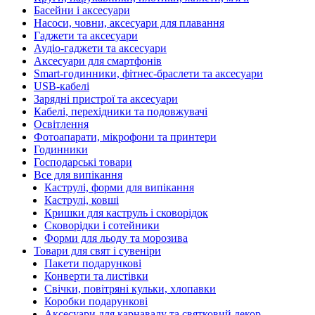
Басейни і аксесуари
Насоси, човни, аксесуари для плавання
Гаджети та аксесуари
Аудіо-гаджети та аксесуари
Аксесуари для смартфонів
Smart-годинники, фітнес-браслети та аксесуари
USB-кабелі
Зарядні пристрої та аксесуари
Кабелі, перехідники та подовжувачі
Освітлення
Фотоапарати, мікрофони та принтери
Годинники
Господарські товари
Все для випікання
Каструлі, форми для випікання
Каструлі, ковші
Кришки для каструль і сковорідок
Сковорідки і сотейники
Форми для льоду та морозива
Товари для свят і сувеніри
Пакети подарункові
Конверти та листівки
Свічки, повітряні кульки, хлопавки
Коробки подарункові
Аксесуари для карнавалу та святковий декор