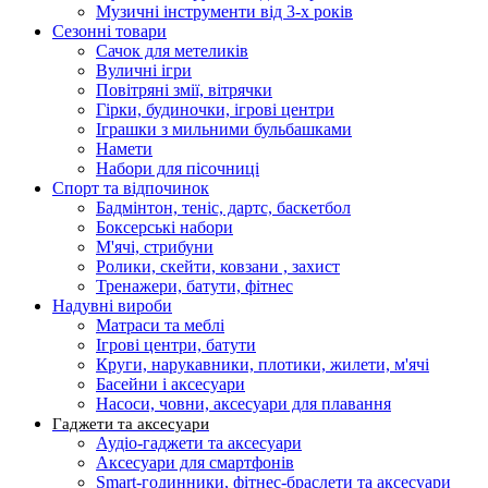
Музичні інструменти від 3-х років
Сезонні товари
Сачок для метеликів
Вуличні ігри
Повітряні змії, вітрячки
Гірки, будиночки, ігрові центри
Іграшки з мильними бульбашками
Намети
Набори для пісочниці
Спорт та відпочинок
Бадмінтон, теніс, дартс, баскетбол
Боксерські набори
М'ячі, стрибуни
Ролики, скейти, ковзани , захист
Тренажери, батути, фітнес
Надувні вироби
Матраси та меблі
Ігрові центри, батути
Круги, нарукавники, плотики, жилети, м'ячі
Басейни і аксесуари
Насоси, човни, аксесуари для плавання
Гаджети та аксесуари
Аудіо-гаджети та аксесуари
Аксесуари для смартфонів
Smart-годинники, фітнес-браслети та аксесуари