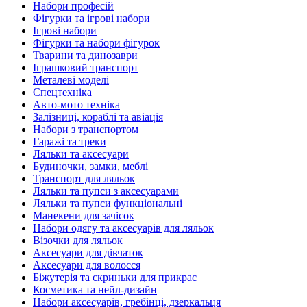
Набори професій
Фігурки та ігрові набори
Ігрові набори
Фігурки та набори фігурок
Тварини та динозаври
Іграшковий транспорт
Металеві моделі
Спецтехніка
Авто-мото техніка
Залізниці, кораблі та авіація
Набори з транспортом
Гаражі та треки
Ляльки та аксесуари
Будиночки, замки, меблі
Транспорт для ляльок
Ляльки та пупси з аксесуарами
Ляльки та пупси функціональні
Манекени для зачісок
Набори одягу та аксесуарів для ляльок
Візочки для ляльок
Аксесуари для дівчаток
Аксесуари для волосся
Біжутерія та скриньки для прикрас
Косметика та нейл-дизайн
Набори аксесуарів, гребінці, дзеркальця