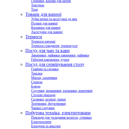
Горщики, вазони для квітів
Текстиль
Тази
Товари для ванної
Зубні щітки та аксесуари до них
Полиці для ванної
Килимки для ванної
Аксесуари для ванної
Термоси
Термоси харчові
Термоси стандартні, термокухлі
Посуд для чаю та кави
Заварники, чайники-заварники, чайники
Гейзерні кавоварки, турки
Посуд для сервірування столу
Графіни та глечики
Тарілки
Миски, салатники
Сервізи
Блюда
Соусниці, менажниці, креманки, кокотниці
Столові прилади
Склянки, келихи, чарки
Тортівниці, фруктівниці
Чашки і кружки
Побутова техніка, електротовари
Прилади для укладання волосся, стрижка
Електроплити
Блендери та міксери