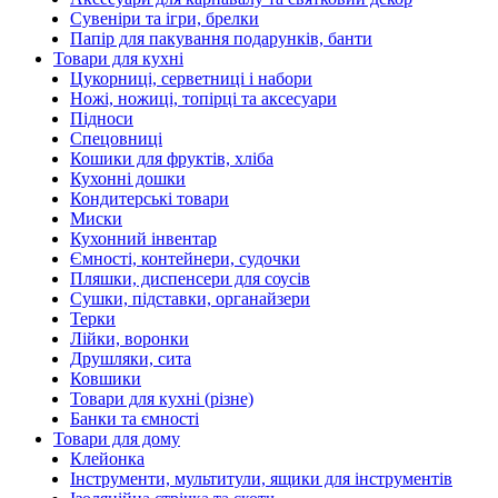
Сувеніри та ігри, брелки
Папір для пакування подарунків, банти
Товари для кухні
Цукорниці, серветниці і набори
Ножі, ножиці, топірці та аксесуари
Підноси
Спецовниці
Кошики для фруктів, хліба
Кухонні дошки
Кондитерські товари
Миски
Кухонний інвентар
Ємності, контейнери, судочки
Пляшки, диспенсери для соусів
Сушки, підставки, органайзери
Терки
Лійки, воронки
Друшляки, сита
Ковшики
Товари для кухні (різне)
Банки та ємності
Товари для дому
Клейонка
Інструменти, мультитули, ящики для інструментів