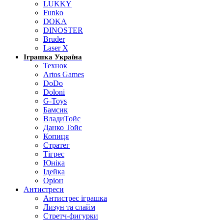
LUKKY
Funko
DOKA
DINOSTER
Bruder
Laser X
Іграшка Україна
Технок
Artos Games
DoDo
Doloni
G-Toys
Бамсик
ВладиТойс
Данко Тойс
Копиця
Стратег
Тігрес
Юніка
Ідейка
Оріон
Антистреси
Антистрес іграшка
Лизун та слайм
Стретч-фигурки