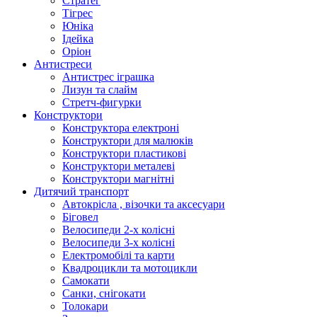
Стратег
Тігрес
Юніка
Ідейка
Оріон
Антистреси
Антистрес іграшка
Лизун та слайм
Стретч-фигурки
Конструктори
Конструктора електроні
Конструктори для малюків
Конструктори пластикові
Конструктори металеві
Конструктори магнітні
Дитячий транспорт
Автокрісла , візочки та аксесуари
Біговел
Велосипеди 2-х колісні
Велосипеди 3-х колісні
Електромобілі та карти
Квадроцикли та мотоцикли
Самокати
Санки, снігокати
Толокари