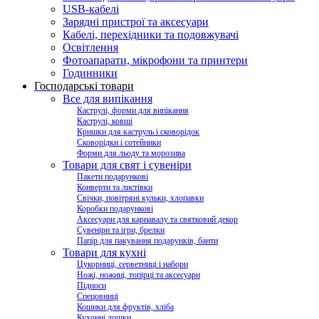
USB-кабелі
Зарядні пристрої та аксесуари
Кабелі, перехідники та подовжувачі
Освітлення
Фотоапарати, мікрофони та принтери
Годинники
Господарські товари
Все для випікання
Каструлі, форми для випікання
Каструлі, ковші
Кришки для каструль і сковорідок
Сковорідки і сотейники
Форми для льоду та морозива
Товари для свят і сувеніри
Пакети подарункові
Конверти та листівки
Свічки, повітряні кульки, хлопавки
Коробки подарункові
Аксесуари для карнавалу та святковий декор
Сувеніри та ігри, брелки
Папір для пакування подарунків, банти
Товари для кухні
Цукорниці, серветниці і набори
Ножі, ножиці, топірці та аксесуари
Підноси
Спецовниці
Кошики для фруктів, хліба
Кухонні дошки