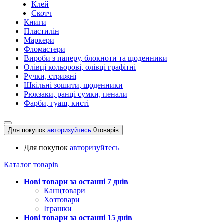
Клей
Скотч
Книги
Пластилін
Маркери
Фломастери
Вироби з паперу, блокноти та щоденники
Олівці кольорові, олівці графітні
Ручки, стрижні
Шкільні зошити, щоденники
Рюкзаки, ранці сумки, пенали
Фарби, гуаш, кисті
Для покупок
авторизуйтесь
0
товарів
Для покупок
авторизуйтесь
Каталог товарів
Нові товари за останнi 7 днiв
Канцтовари
Хозтовари
Іграшки
Нові товари за останнi 15 днiв