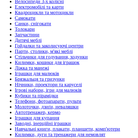
Велосипеди 3-х колісні
Електромобілі та карти
Квадроцикли та мотоцикли
Самокати
Санки, снігокати
Толокари
Запчастини
Дитячі меблі
Гойдалки та заколисуючі центри
Парти, столики, м'які меблі
Стільчики для годування, ходунки
Килимки, кошики для іграшок
Ліжка та манежі
Іграшки для малюків
Брязкальця та гризунки
Нічники, проектори та каруселі
Ігрові набори, ігри для малюків
Кубики та пірамідки
Телефони, фотоапарати, пульти
Молоточки, дзиґи, неваляшки
Автотренажер, кермо
Іграшки для купання
Заводні, інерційні іграшки
Навчальні книги, плакати, планшети, комп'ютери
Килимки, дуги та тренажери для немовлят