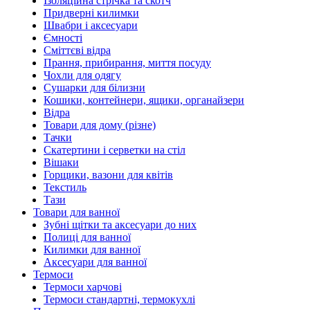
Ізоляційна стрічка та скотч
Придверні килимки
Швабри і аксесуари
Ємності
Сміттєві відра
Прання, прибирання, миття посуду
Чохли для одягу
Сушарки для білизни
Кошики, контейнери, ящики, органайзери
Відра
Товари для дому (різне)
Тачки
Скатертини і серветки на стіл
Вішаки
Горщики, вазони для квітів
Текстиль
Тази
Товари для ванної
Зубні щітки та аксесуари до них
Полиці для ванної
Килимки для ванної
Аксесуари для ванної
Термоси
Термоси харчові
Термоси стандартні, термокухлі