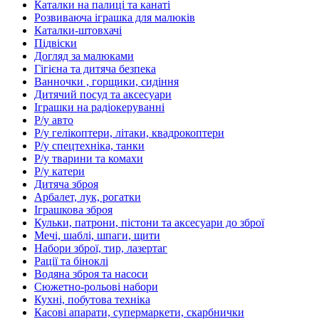
Каталки на палиці та канаті
Розвиваюча іграшка для малюків
Каталки-штовхачі
Підвіски
Догляд за малюками
Гігієна та дитяча безпека
Ванночки , горщики, сидіння
Дитячий посуд та аксесуари
Іграшки на радіокеруванні
Р/у авто
Р/у гелікоптери, літаки, квадрокоптери
Р/у спецтехніка, танки
Р/у тварини та комахи
Р/у катери
Дитяча зброя
Арбалет, лук, рогатки
Іграшкова зброя
Кульки, патрони, пістони та аксесуари до зброї
Мечі, шаблі, шпаги, щити
Набори зброї, тир, лазертаг
Рації та біноклі
Водяна зброя та насоси
Сюжетно-рольові набори
Кухні, побутова техніка
Касові апарати, супермаркети, скарбнички