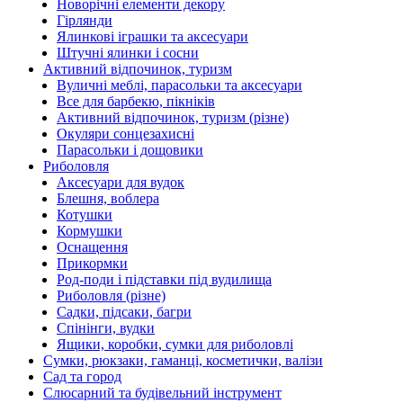
Новорічні елементи декору
Гірлянди
Ялинкові іграшки та аксесуари
Штучні ялинки і сосни
Активний відпочинок, туризм
Вуличні меблі, парасольки та аксесуари
Все для барбекю, пікніків
Активний відпочинок, туризм (різне)
Окуляри сонцезахисні
Парасольки і дощовики
Риболовля
Аксесуари для вудок
Блешня, воблера
Котушки
Кормушки
Оснащення
Прикормки
Род-поди і підставки під вудилища
Риболовля (різне)
Садки, підсаки, багри
Спінінги, вудки
Ящики, коробки, сумки для риболовлі
Сумки, рюкзаки, гаманці, косметички, валізи
Сад та город
Слюсарний та будівельний інструмент