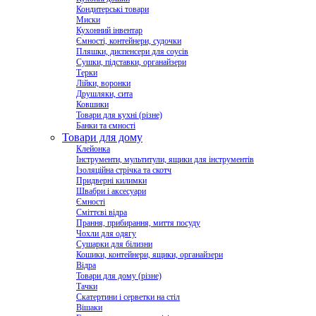
Кондитерські товари
Миски
Кухонний інвентар
Ємності, контейнери, судочки
Пляшки, диспенсери для соусів
Сушки, підставки, органайзери
Терки
Лійки, воронки
Друшляки, сита
Ковшики
Товари для кухні (різне)
Банки та ємності
Товари для дому
Клейонка
Інструменти, мультитули, ящики для інструментів
Ізоляційна стрічка та скотч
Придверні килимки
Швабри і аксесуари
Ємності
Сміттєві відра
Прання, прибирання, миття посуду
Чохли для одягу
Сушарки для білизни
Кошики, контейнери, ящики, органайзери
Відра
Товари для дому (різне)
Тачки
Скатертини і серветки на стіл
Вішаки