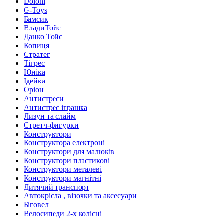
Doloni
G-Toys
Бамсик
ВладиТойс
Данко Тойс
Копиця
Стратег
Тігрес
Юніка
Ідейка
Оріон
Антистреси
Антистрес іграшка
Лизун та слайм
Стретч-фигурки
Конструктори
Конструктора електроні
Конструктори для малюків
Конструктори пластикові
Конструктори металеві
Конструктори магнітні
Дитячий транспорт
Автокрісла , візочки та аксесуари
Біговел
Велосипеди 2-х колісні