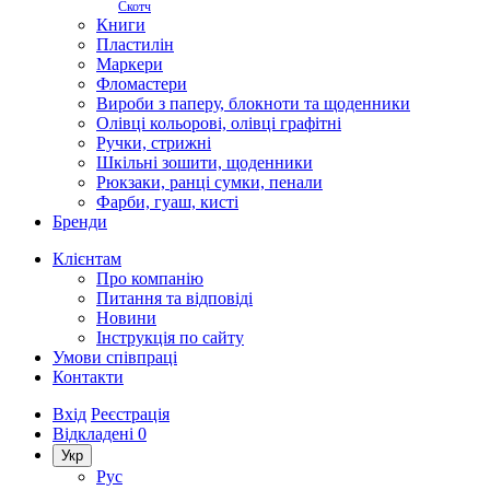
Скотч
Книги
Пластилін
Маркери
Фломастери
Вироби з паперу, блокноти та щоденники
Олівці кольорові, олівці графітні
Ручки, стрижні
Шкільні зошити, щоденники
Рюкзаки, ранці сумки, пенали
Фарби, гуаш, кисті
Бренди
Клієнтам
Про компанію
Питання та відповіді
Новини
Інструкція по сайту
Умови співпраці
Контакти
Вхід
Реєстрація
Відкладені
0
Укр
Рус