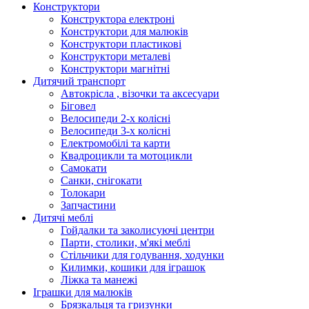
Конструктори
Конструктора електроні
Конструктори для малюків
Конструктори пластикові
Конструктори металеві
Конструктори магнітні
Дитячий транспорт
Автокрісла , візочки та аксесуари
Біговел
Велосипеди 2-х колісні
Велосипеди 3-х колісні
Електромобілі та карти
Квадроцикли та мотоцикли
Самокати
Санки, снігокати
Толокари
Запчастини
Дитячі меблі
Гойдалки та заколисуючі центри
Парти, столики, м'які меблі
Стільчики для годування, ходунки
Килимки, кошики для іграшок
Ліжка та манежі
Іграшки для малюків
Брязкальця та гризунки