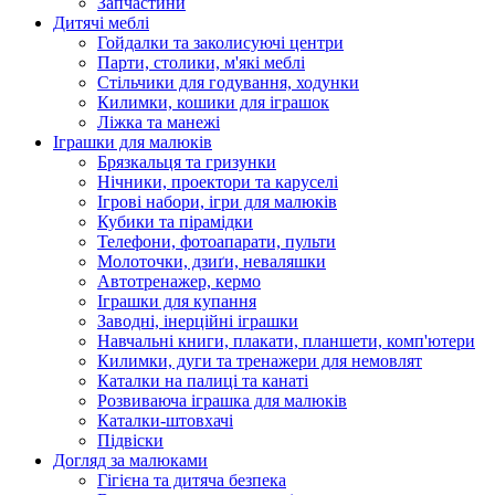
Запчастини
Дитячі меблі
Гойдалки та заколисуючі центри
Парти, столики, м'які меблі
Стільчики для годування, ходунки
Килимки, кошики для іграшок
Ліжка та манежі
Іграшки для малюків
Брязкальця та гризунки
Нічники, проектори та каруселі
Ігрові набори, ігри для малюків
Кубики та пірамідки
Телефони, фотоапарати, пульти
Молоточки, дзиґи, неваляшки
Автотренажер, кермо
Іграшки для купання
Заводні, інерційні іграшки
Навчальні книги, плакати, планшети, комп'ютери
Килимки, дуги та тренажери для немовлят
Каталки на палиці та канаті
Розвиваюча іграшка для малюків
Каталки-штовхачі
Підвіски
Догляд за малюками
Гігієна та дитяча безпека