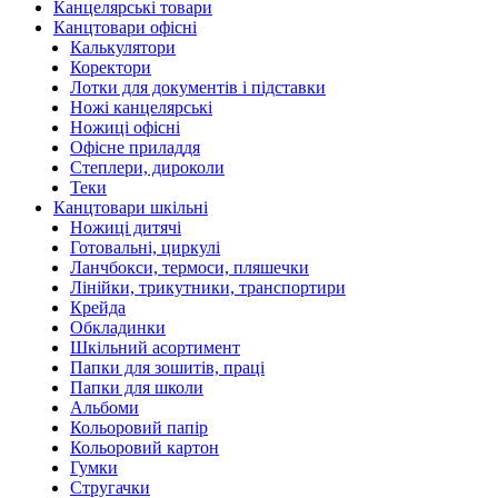
Канцелярські товари
Канцтовари офісні
Калькулятори
Коректори
Лотки для документів і підставки
Ножі канцелярські
Ножиці офісні
Офісне приладдя
Степлери, дироколи
Теки
Канцтовари шкільні
Ножиці дитячі
Готовальні, циркулі
Ланчбокси, термоси, пляшечки
Лінійки, трикутники, транспортири
Крейда
Обкладинки
Шкільний асортимент
Папки для зошитів, праці
Папки для школи
Альбоми
Кольоровий папір
Кольоровий картон
Гумки
Стругачки