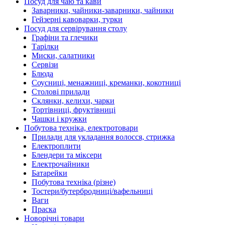
Посуд для чаю та кави
Заварники, чайники-заварники, чайники
Гейзерні кавоварки, турки
Посуд для сервірування столу
Графіни та глечики
Тарілки
Миски, салатники
Сервізи
Блюда
Соусниці, менажниці, креманки, кокотниці
Столові прилади
Склянки, келихи, чарки
Тортівниці, фруктівниці
Чашки і кружки
Побутова техніка, електротовари
Прилади для укладання волосся, стрижка
Електроплити
Блендери та міксери
Електрочайники
Батарейки
Побутова техніка (різне)
Тостери/бутербродниці/вафельниці
Ваги
Праска
Новорічні товари