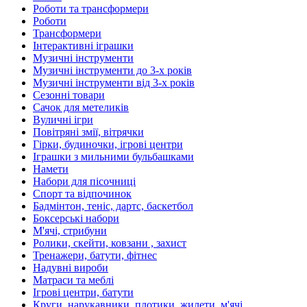
Роботи та трансформери
Роботи
Трансформери
Інтерактивні іграшки
Музичні інструменти
Музичні інструменти до 3-х років
Музичні інструменти від 3-х років
Сезонні товари
Сачок для метеликів
Вуличні ігри
Повітряні змії, вітрячки
Гірки, будиночки, ігрові центри
Іграшки з мильними бульбашками
Намети
Набори для пісочниці
Спорт та відпочинок
Бадмінтон, теніс, дартс, баскетбол
Боксерські набори
М'ячі, стрибуни
Ролики, скейти, ковзани , захист
Тренажери, батути, фітнес
Надувні вироби
Матраси та меблі
Ігрові центри, батути
Круги, нарукавники, плотики, жилети, м'ячі