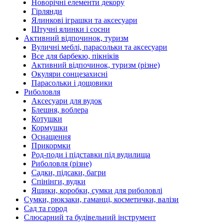
Новорічні елементи декору
Гірлянди
Ялинкові іграшки та аксесуари
Штучні ялинки і сосни
Активний відпочинок, туризм
Вуличні меблі, парасольки та аксесуари
Все для барбекю, пікніків
Активний відпочинок, туризм (різне)
Окуляри сонцезахисні
Парасольки і дощовики
Риболовля
Аксесуари для вудок
Блешня, воблера
Котушки
Кормушки
Оснащення
Прикормки
Род-поди і підставки під вудилища
Риболовля (різне)
Садки, підсаки, багри
Спінінги, вудки
Ящики, коробки, сумки для риболовлі
Сумки, рюкзаки, гаманці, косметички, валізи
Сад та город
Слюсарний та будівельний інструмент