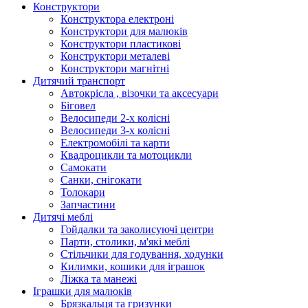
Конструктори
Конструктора електроні
Конструктори для малюків
Конструктори пластикові
Конструктори металеві
Конструктори магнітні
Дитячий транспорт
Автокрісла , візочки та аксесуари
Біговел
Велосипеди 2-х колісні
Велосипеди 3-х колісні
Електромобілі та карти
Квадроцикли та мотоцикли
Самокати
Санки, снігокати
Толокари
Запчастини
Дитячі меблі
Гойдалки та заколисуючі центри
Парти, столики, м'які меблі
Стільчики для годування, ходунки
Килимки, кошики для іграшок
Ліжка та манежі
Іграшки для малюків
Брязкальця та гризунки