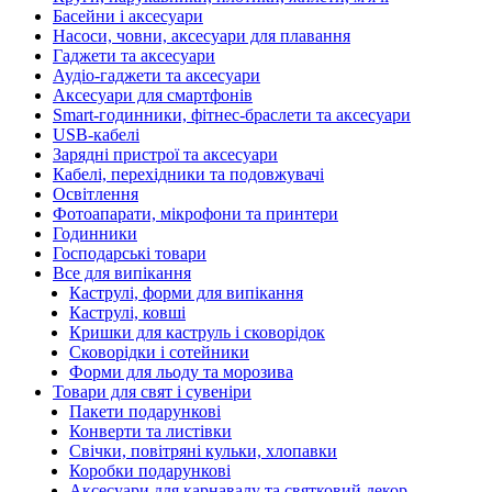
Басейни і аксесуари
Насоси, човни, аксесуари для плавання
Гаджети та аксесуари
Аудіо-гаджети та аксесуари
Аксесуари для смартфонів
Smart-годинники, фітнес-браслети та аксесуари
USB-кабелі
Зарядні пристрої та аксесуари
Кабелі, перехідники та подовжувачі
Освітлення
Фотоапарати, мікрофони та принтери
Годинники
Господарські товари
Все для випікання
Каструлі, форми для випікання
Каструлі, ковші
Кришки для каструль і сковорідок
Сковорідки і сотейники
Форми для льоду та морозива
Товари для свят і сувеніри
Пакети подарункові
Конверти та листівки
Свічки, повітряні кульки, хлопавки
Коробки подарункові
Аксесуари для карнавалу та святковий декор