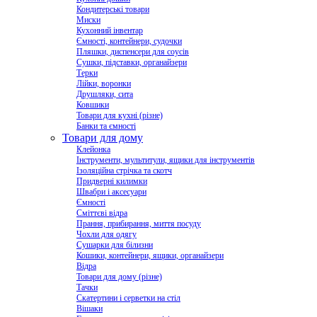
Кондитерські товари
Миски
Кухонний інвентар
Ємності, контейнери, судочки
Пляшки, диспенсери для соусів
Сушки, підставки, органайзери
Терки
Лійки, воронки
Друшляки, сита
Ковшики
Товари для кухні (різне)
Банки та ємності
Товари для дому
Клейонка
Інструменти, мультитули, ящики для інструментів
Ізоляційна стрічка та скотч
Придверні килимки
Швабри і аксесуари
Ємності
Сміттєві відра
Прання, прибирання, миття посуду
Чохли для одягу
Сушарки для білизни
Кошики, контейнери, ящики, органайзери
Відра
Товари для дому (різне)
Тачки
Скатертини і серветки на стіл
Вішаки