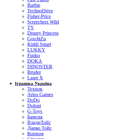
Barbie
TechnoDrive
Fisher-Price
Screechers Wild
TY
Disney Princess
GooJitZu
Kiddi Smart
LUKKY
Funko
DOKA
DINOSTER
Bruder
Laser X
Іграшка Україна
Технок
Artos Games
DoDo
Doloni
G-Toys
Бамсик
ВладиТойс
Данко Тойс
Копиця