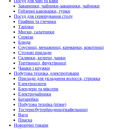
Посуд для чаю та кави
Заварники, чайники-заварники, чайники
Гейзерні кавоварки, турки
Посуд для сервірування столу
Графіни та глечики
Тарілки
Миски, салатники
Сервізи
Блюда
Соусниці, менажниці, креманки, кокотниці
Столові прилади
Склянки, келихи, чарки
Тортівниці, фруктівниці
Чашки і кружки
Побутова техніка, електротовари
Прилади для укладання волосся, стрижка
Електроплити
Блендери та міксери
Електрочайники
Батарейки
Побутова техніка (різне)
Тостери/бутербродниці/вафельниці
Ваги
Праска
Новорічні товари