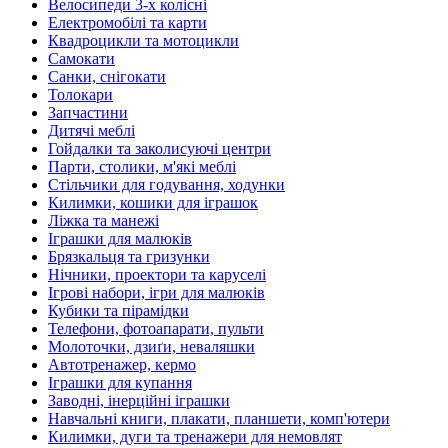
Велосипеди 3-х колісні
Електромобілі та карти
Квадроцикли та мотоцикли
Самокати
Санки, снігокати
Толокари
Запчастини
Дитячі меблі
Гойдалки та заколисуючі центри
Парти, столики, м'які меблі
Стільчики для годування, ходунки
Килимки, кошики для іграшок
Ліжка та манежі
Іграшки для малюків
Брязкальця та гризунки
Нічники, проектори та каруселі
Ігрові набори, ігри для малюків
Кубики та пірамідки
Телефони, фотоапарати, пульти
Молоточки, дзиґи, неваляшки
Автотренажер, кермо
Іграшки для купання
Заводні, інерційні іграшки
Навчальні книги, плакати, планшети, комп'ютери
Килимки, дуги та тренажери для немовлят