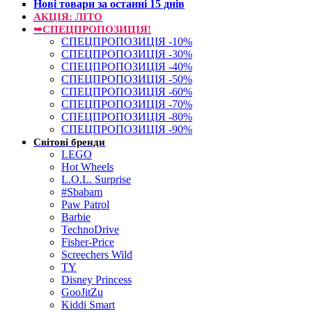
Нові товари за останнi 15 днiв
АКЦІЯ: ЛІТО
➥СПЕЦПРОПОЗИЦІЯ!
СПЕЦПРОПОЗИЦІЯ -10%
СПЕЦПРОПОЗИЦІЯ -30%
СПЕЦПРОПОЗИЦІЯ -40%
СПЕЦПРОПОЗИЦІЯ -50%
СПЕЦПРОПОЗИЦІЯ -60%
СПЕЦПРОПОЗИЦІЯ -70%
СПЕЦПРОПОЗИЦІЯ -80%
СПЕЦПРОПОЗИЦІЯ -90%
Світові бренди
LEGO
Hot Wheels
L.O.L. Surprise
#Sbabam
Paw Patrol
Barbie
TechnoDrive
Fisher-Price
Screechers Wild
TY
Disney Princess
GooJitZu
Kiddi Smart