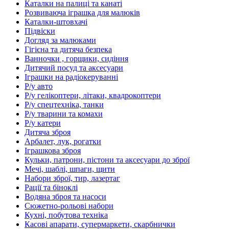
Каталки на палиці та канаті
Розвиваюча іграшка для малюків
Каталки-штовхачі
Підвіски
Догляд за малюками
Гігієна та дитяча безпека
Ванночки , горщики, сидіння
Дитячий посуд та аксесуари
Іграшки на радіокеруванні
Р/у авто
Р/у гелікоптери, літаки, квадрокоптери
Р/у спецтехніка, танки
Р/у тварини та комахи
Р/у катери
Дитяча зброя
Арбалет, лук, рогатки
Іграшкова зброя
Кульки, патрони, пістони та аксесуари до зброї
Мечі, шаблі, шпаги, щити
Набори зброї, тир, лазертаг
Рації та біноклі
Водяна зброя та насоси
Сюжетно-рольові набори
Кухні, побутова техніка
Касові апарати, супермаркети, скарбнички