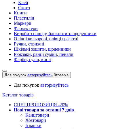
Клей
Скотч
Книги
Пластилін
Маркери
Фломастери
Вироби з паперу, блокноти та щоденники
Олівці кольорові, олівці графітні
Ручки, стрижні
Шкільні зошити, щоденники
Рюкзаки, ранці сумки, пенали
Фарби, гуаш, кисті
Для покупок
авторизуйтесь
0
товарів
Для покупок
авторизуйтесь
Каталог товарів
СПЕЦПРОПОЗИЦІЯ -20%
Нові товари за останнi 7 днiв
Канцтовари
Хозтовари
Іграшки