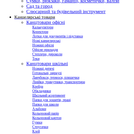
Сумки, рюкзаки, гаманці, косметички, валізи
Сад та город
Слюсарний та будівельний інструмент
Канцелярські товари
Канцтовари офісні
Калькулятори
Коректори
Лотки для документів і підставки
Ножі канцелярські
Ножиці офісні
Офісне приладдя
Степлери, дироколи
Теки
Канцтовари шкільні
Ножиці дитячі
Готовальні, циркулі
Ланчбокси, термоси, пляшечки
Лінійки, трикутники, транспортири
Крейда
Обкладинки
Шкільний асортимент
Папки для зошитів, праці
Папки для школи
Альбоми
Кольоровий папір
Кольоровий картон
Гумки
Стругачки
Клей