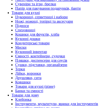
Сувеніри та ігри, брелки
Папір для пакування подарунків, банти
Товари для кухні
Цукорниці, серветниці і набори
Ножі, ножиці, топірці та аксесуари
Підноси
Спецовниці
Кошики для фруктів, хліба
Кухонні дошки
Кондитерські товари
Миски
Кухонний інвентар
Ємності, контейнери, судочки
Пляшки, диспенсери для соусів
Сушки, підставки, органайзери
Терки
Лійки, воронки
Друшляки, сита
Ковшики
Товари для кухні (різне)
Банки та ємності
Товари для дому
Клейонка
Інструменти, мультитули, ящики для інструментів