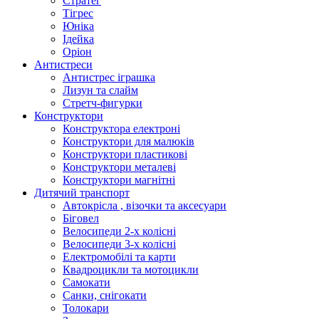
Стратег
Тігрес
Юніка
Ідейка
Оріон
Антистреси
Антистрес іграшка
Лизун та слайм
Стретч-фигурки
Конструктори
Конструктора електроні
Конструктори для малюків
Конструктори пластикові
Конструктори металеві
Конструктори магнітні
Дитячий транспорт
Автокрісла , візочки та аксесуари
Біговел
Велосипеди 2-х колісні
Велосипеди 3-х колісні
Електромобілі та карти
Квадроцикли та мотоцикли
Самокати
Санки, снігокати
Толокари