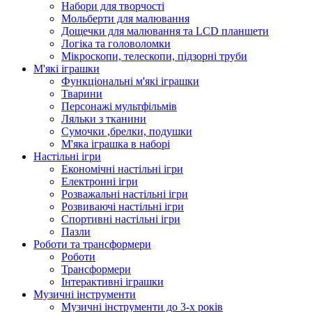
Набори для творчості
Мольберти для малювання
Дощечки для малювання та LCD планшети
Логіка та головоломки
Мікроскопи, телескопи, підзорні труби
М'які іграшки
Функціональні м'які іграшки
Тварини
Персонажі мультфільмів
Ляльки з тканини
Сумочки ,брелки, подушки
М'яка іграшка в наборі
Настільні ігри
Економічні настільні ігри
Електронні ігри
Розважальні настільні ігри
Розвиваючі настільні ігри
Спортивні настільні ігри
Пазли
Роботи та трансформери
Роботи
Трансформери
Інтерактивні іграшки
Музичні інструменти
Музичні інструменти до 3-х років