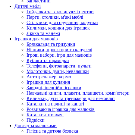
Запчастини
Дитячі меблі
Гойдалки та заколисуючі центри
Парти, столики, м'які меблі
Стільчики для годування, ходунки
Килимки, кошики для іграшок
Ліжка та манежі
Іграшки для малюків
Брязкальця та гризунки
Нічники, проектори та каруселі
Ігрові набори, ігри для малюків
Кубики та пірамідки
Телефони, фотоапарати, пульти
Молоточки, дзиґи, неваляшки
Автотренажер, кермо
Іграшки для купання
Заводні, інерційні іграшки
Навчальні книги, плакати, планшети, комп'ютери
Килимки, дуги та тренажери для немовлят
Каталки на палиці та канаті
Розвиваюча іграшка для малюків
Каталки-штовхачі
Підвіски
Догляд за малюками
Гігієна та дитяча безпека