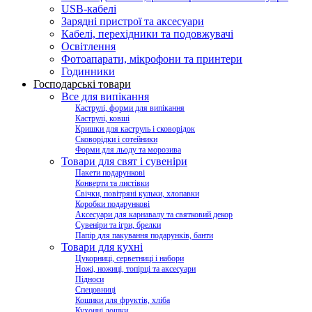
USB-кабелі
Зарядні пристрої та аксесуари
Кабелі, перехідники та подовжувачі
Освітлення
Фотоапарати, мікрофони та принтери
Годинники
Господарські товари
Все для випікання
Каструлі, форми для випікання
Каструлі, ковші
Кришки для каструль і сковорідок
Сковорідки і сотейники
Форми для льоду та морозива
Товари для свят і сувеніри
Пакети подарункові
Конверти та листівки
Свічки, повітряні кульки, хлопавки
Коробки подарункові
Аксесуари для карнавалу та святковий декор
Сувеніри та ігри, брелки
Папір для пакування подарунків, банти
Товари для кухні
Цукорниці, серветниці і набори
Ножі, ножиці, топірці та аксесуари
Підноси
Спецовниці
Кошики для фруктів, хліба
Кухонні дошки