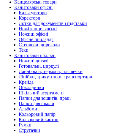
Канцелярські товари
Канцтовари офісні
Калькулятори
Коректори
Лотки для документів і підставки
Ножі канцелярські
Ножиці офісні
Офісне приладдя
Степлери, дироколи
Теки
Канцтовари шкільні
Ножиці дитячі
Готовальні, циркулі
Ланчбокси, термоси, пляшечки
Лінійки, трикутники, транспортири
Крейда
Обкладинки
Шкільний асортимент
Папки для зошитів, праці
Папки для школи
Альбоми
Кольоровий папір
Кольоровий картон
Гумки
Стругачки