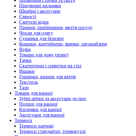
Ізоляційна стрічка та скотч
Придверні килимки
Швабри і аксесуари
Ємності
Сміттєві відра
Прання, прибирання, миття посуду
Чохли для одягу
Сушарки для білизни
Кошики, контейнери, ящики, органайзери
Відра
Товари для дому (різне)
Тачки
Скатертини і серветки на стіл
Вішаки
Горщики, вазони для квітів
Текстиль
Тази
Товари для ванної
Зубні щітки та аксесуари до них
Полиці для ванної
Килимки для ванної
Аксесуари для ванної
Термоси
Термоси харчові
Термоси стандартні, термокухлі