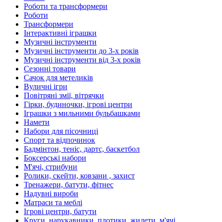
Роботи та трансформери
Роботи
Трансформери
Інтерактивні іграшки
Музичні інструменти
Музичні інструменти до 3-х років
Музичні інструменти від 3-х років
Сезонні товари
Сачок для метеликів
Вуличні ігри
Повітряні змії, вітрячки
Гірки, будиночки, ігрові центри
Іграшки з мильними бульбашками
Намети
Набори для пісочниці
Спорт та відпочинок
Бадмінтон, теніс, дартс, баскетбол
Боксерські набори
М'ячі, стрибуни
Ролики, скейти, ковзани , захист
Тренажери, батути, фітнес
Надувні вироби
Матраси та меблі
Ігрові центри, батути
Круги, нарукавники, плотики, жилети, м'ячі