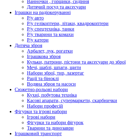
Ванночки , горщики, сидіння
Дитячий посуд та аксесуари
Іграшки на радіокеруванні
Р/у авто
Р/у гелікоптери, літаки, квадрокоптери
Р/у спецтехніка, танки
Р/у тварини та комахи
Р/у катери
Дитяча зброя
Арбалет, лук, рогатки
Іграшкова зброя
Кульки, патрони, пістони та аксесуари до зброї
Мечі, шаблі, шпаги, щити
Набори зброї, тир, лазертаг
Рації та біноклі
Водяна зброя та насоси
Сюжетно-рольові набори
Кухні, побутова техніка
Касові апарати, супермаркети, скарбнички
Набори професій
Фігурки та ігрові набори
Ігрові набори
Фігурки та набори фігурок
Тварини та динозаври
Іграшковий транспорт