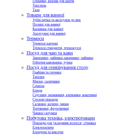
Горщики, вазони для квітів
Текстиль
Тази
Товари для ванної
Зубні щітки та аксесуари до них
Полиці для ванної
Килимки для ванної
Аксесуари для ванної
Термоси
Термоси харчові
Термоси стандартні, термокухлі
Посуд для чаю та кави
Заварники, чайники-заварники, чайники
Гейзерні кавоварки, турки
Посуд для сервірування столу
Графіни та глечики
Тарілки
Миски, салатники
Сервізи
Блюда
Соусниці, менажниці, креманки, кокотниці
Столові прилади
Склянки, келихи, чарки
Тортівниці, фруктівниці
Чашки і кружки
Побутова техніка, електротовари
Прилади для укладання волосся, стрижка
Електроплити
Блендери та міксери