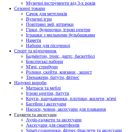
Музичні інструменти від 3-х років
Сезонні товари
Сачок для метеликів
Вуличні ігри
Повітряні змії, вітрячки
Гірки, будиночки, ігрові центри
Іграшки з мильними бульбашками
Намети
Набори для пісочниці
Спорт та відпочинок
Бадмінтон, теніс, дартс, баскетбол
Боксерські набори
М'ячі, стрибуни
Ролики, скейти, ковзани , захист
Тренажери, батути, фітнес
Надувні вироби
Матраси та меблі
Ігрові центри, батути
Круги, нарукавники, плотики, жилети, м'ячі
Басейни і аксесуари
Насоси, човни, аксесуари для плавання
Гаджети та аксесуари
Аудіо-гаджети та аксесуари
Аксесуари для смартфонів
Smart-годинники, фітнес-браслети та аксесуари