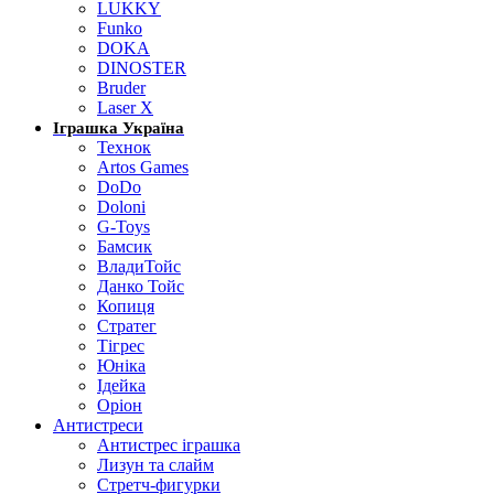
LUKKY
Funko
DOKA
DINOSTER
Bruder
Laser X
Іграшка Україна
Технок
Artos Games
DoDo
Doloni
G-Toys
Бамсик
ВладиТойс
Данко Тойс
Копиця
Стратег
Тігрес
Юніка
Ідейка
Оріон
Антистреси
Антистрес іграшка
Лизун та слайм
Стретч-фигурки