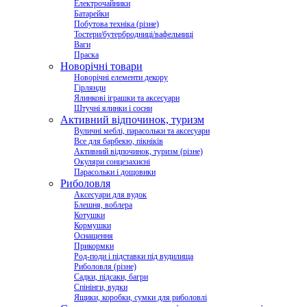
Електрочайники
Батарейки
Побутова техніка (різне)
Тостери/бутербродниці/вафельниці
Ваги
Праска
Новорічні товари
Новорічні елементи декору
Гірлянди
Ялинкові іграшки та аксесуари
Штучні ялинки і сосни
Активний відпочинок, туризм
Вуличні меблі, парасольки та аксесуари
Все для барбекю, пікніків
Активний відпочинок, туризм (різне)
Окуляри сонцезахисні
Парасольки і дощовики
Риболовля
Аксесуари для вудок
Блешня, воблера
Котушки
Кормушки
Оснащення
Прикормки
Род-поди і підставки під вудилища
Риболовля (різне)
Садки, підсаки, багри
Спінінги, вудки
Ящики, коробки, сумки для риболовлі