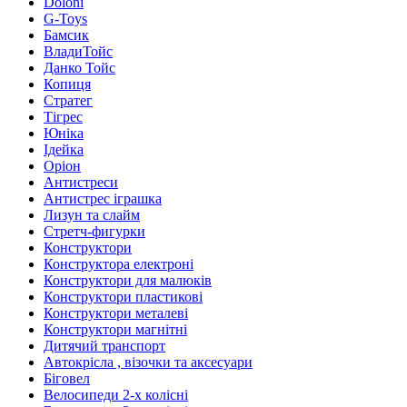
Doloni
G-Toys
Бамсик
ВладиТойс
Данко Тойс
Копиця
Стратег
Тігрес
Юніка
Ідейка
Оріон
Антистреси
Антистрес іграшка
Лизун та слайм
Стретч-фигурки
Конструктори
Конструктора електроні
Конструктори для малюків
Конструктори пластикові
Конструктори металеві
Конструктори магнітні
Дитячий транспорт
Автокрісла , візочки та аксесуари
Біговел
Велосипеди 2-х колісні