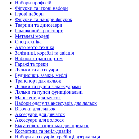
Набори професій
Фігурки та ігрові набори
Ігрові набори
Фігурки та набори фігурок
Тварини та динозаври
Іграшковий транспорт
Металеві моделі
Спецтехніка
Авто-мото техніка
Залізниці, кораблі та авіація
Набори з транспортом
Гаражі та треки
Ляльки та аксесуари
Будиночки, замки, меблі
Транспорт для ляльок
Ляльки та пупси з аксесуарами
Ляльки та пупси функціональні
Манекени для зачісок
Набори одягу та аксесуарів для ляльок
Візочки для ляльок
Аксесуари для дівчаток
Аксесуари для волосся
Біжутерія та скриньки для прикрас
Косметика та нейл-дизайн
Набори аксесуарів, гребінці, дзеркальця