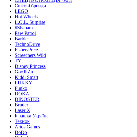
СПЕЦПРОПОЗИЦІЯ -90%
Світові бренди
LEGO
Hot Wheels
L.O.L. Surprise
#Sbabam
Paw Patrol
Barbie
TechnoDrive
Fisher-Price
Screechers Wild
TY
Disney Princess
GooJitZu
Kiddi Smart
LUKKY
Funko
DOKA
DINOSTER
Bruder
Laser X
Іграшка Україна
Технок
Artos Games
DoDo