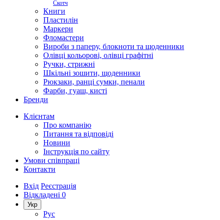
Скотч
Книги
Пластилін
Маркери
Фломастери
Вироби з паперу, блокноти та щоденники
Олівці кольорові, олівці графітні
Ручки, стрижні
Шкільні зошити, щоденники
Рюкзаки, ранці сумки, пенали
Фарби, гуаш, кисті
Бренди
Клієнтам
Про компанію
Питання та відповіді
Новини
Інструкція по сайту
Умови співпраці
Контакти
Вхід
Реєстрація
Відкладені
0
Укр
Рус