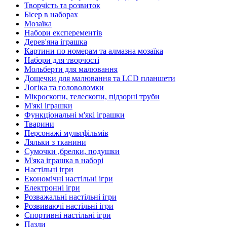
Творчість та розвиток
Бісер в наборах
Мозаїка
Набори експерементів
Дерев'яна іграшка
Картини по номерам та алмазна мозаїка
Набори для творчості
Мольберти для малювання
Дощечки для малювання та LCD планшети
Логіка та головоломки
Мікроскопи, телескопи, підзорні труби
М'які іграшки
Функціональні м'які іграшки
Тварини
Персонажі мультфільмів
Ляльки з тканини
Сумочки ,брелки, подушки
М'яка іграшка в наборі
Настільні ігри
Економічні настільні ігри
Електронні ігри
Розважальні настільні ігри
Розвиваючі настільні ігри
Спортивні настільні ігри
Пазли