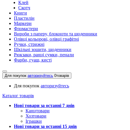
Клей
Скотч
Книги
Пластилін
Маркери
Фломастери
Вироби з паперу, блокноти та щоденники
Олівці кольорові, олівці графітні
Ручки, стрижні
Шкільні зошити, щоденники
Рюкзаки, ранці сумки, пенали
Фарби, гуаш, кисті
Для покупок
авторизуйтесь
0
товарів
Для покупок
авторизуйтесь
Каталог товарів
Нові товари за останнi 7 днiв
Канцтовари
Хозтовари
Іграшки
Нові товари за останнi 15 днiв