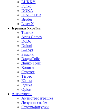
LUKKY
Funko
DOKA
DINOSTER
Bruder
Laser X
Іграшка Україна
Технок
Artos Games
DoDo
Doloni
G-Toys
Бамсик
ВладиТойс
Данко Тойс
Копиця
Стратег
Тігрес
Юніка
Ідейка
Оріон
Антистреси
Антистрес іграшка
Лизун та слайм
Стретч-фигурки