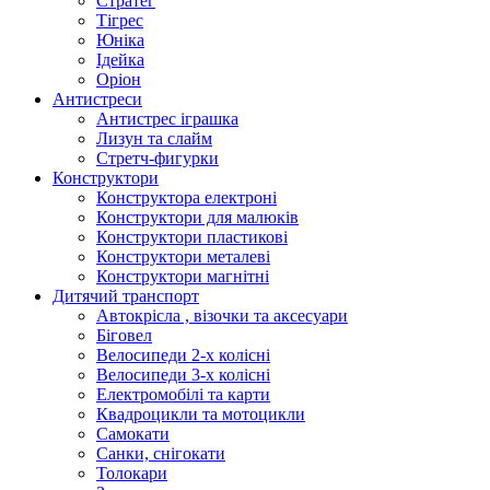
Стратег
Тігрес
Юніка
Ідейка
Оріон
Антистреси
Антистрес іграшка
Лизун та слайм
Стретч-фигурки
Конструктори
Конструктора електроні
Конструктори для малюків
Конструктори пластикові
Конструктори металеві
Конструктори магнітні
Дитячий транспорт
Автокрісла , візочки та аксесуари
Біговел
Велосипеди 2-х колісні
Велосипеди 3-х колісні
Електромобілі та карти
Квадроцикли та мотоцикли
Самокати
Санки, снігокати
Толокари