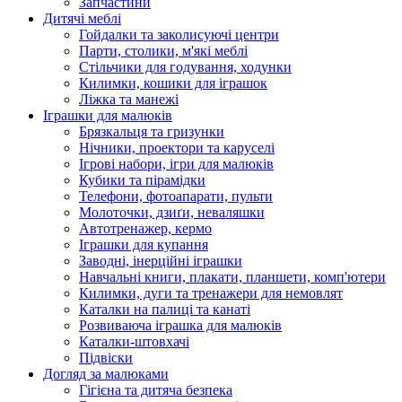
Запчастини
Дитячі меблі
Гойдалки та заколисуючі центри
Парти, столики, м'які меблі
Стільчики для годування, ходунки
Килимки, кошики для іграшок
Ліжка та манежі
Іграшки для малюків
Брязкальця та гризунки
Нічники, проектори та каруселі
Ігрові набори, ігри для малюків
Кубики та пірамідки
Телефони, фотоапарати, пульти
Молоточки, дзиґи, неваляшки
Автотренажер, кермо
Іграшки для купання
Заводні, інерційні іграшки
Навчальні книги, плакати, планшети, комп'ютери
Килимки, дуги та тренажери для немовлят
Каталки на палиці та канаті
Розвиваюча іграшка для малюків
Каталки-штовхачі
Підвіски
Догляд за малюками
Гігієна та дитяча безпека