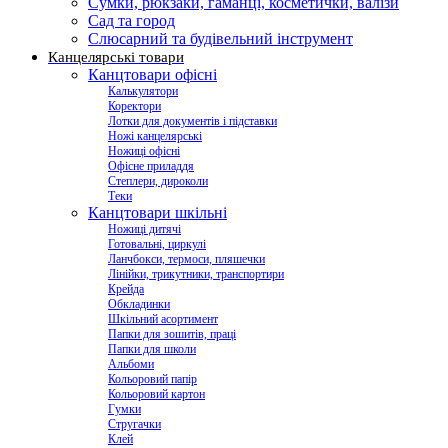
Сумки, рюкзаки, гаманці, косметички, валізи
Сад та город
Слюсарний та будівельний інструмент
Канцелярські товари
Канцтовари офісні
Калькулятори
Коректори
Лотки для документів і підставки
Ножі канцелярські
Ножиці офісні
Офісне приладдя
Степлери, дироколи
Теки
Канцтовари шкільні
Ножиці дитячі
Готовальні, циркулі
Ланчбокси, термоси, пляшечки
Лінійки, трикутники, транспортири
Крейда
Обкладинки
Шкільний асортимент
Папки для зошитів, праці
Папки для школи
Альбоми
Кольоровий папір
Кольоровий картон
Гумки
Стругачки
Клей