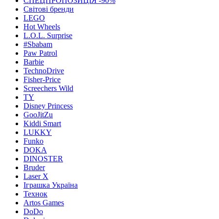
СПЕЦПРОПОЗИЦІЯ -90%
Світові бренди
LEGO
Hot Wheels
L.O.L. Surprise
#Sbabam
Paw Patrol
Barbie
TechnoDrive
Fisher-Price
Screechers Wild
TY
Disney Princess
GooJitZu
Kiddi Smart
LUKKY
Funko
DOKA
DINOSTER
Bruder
Laser X
Іграшка Україна
Технок
Artos Games
DoDo