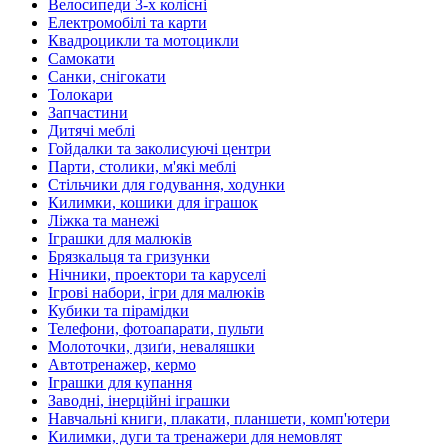
Велосипеди 3-х колісні
Електромобілі та карти
Квадроцикли та мотоцикли
Самокати
Санки, снігокати
Толокари
Запчастини
Дитячі меблі
Гойдалки та заколисуючі центри
Парти, столики, м'які меблі
Стільчики для годування, ходунки
Килимки, кошики для іграшок
Ліжка та манежі
Іграшки для малюків
Брязкальця та гризунки
Нічники, проектори та каруселі
Ігрові набори, ігри для малюків
Кубики та пірамідки
Телефони, фотоапарати, пульти
Молоточки, дзиґи, неваляшки
Автотренажер, кермо
Іграшки для купання
Заводні, інерційні іграшки
Навчальні книги, плакати, планшети, комп'ютери
Килимки, дуги та тренажери для немовлят