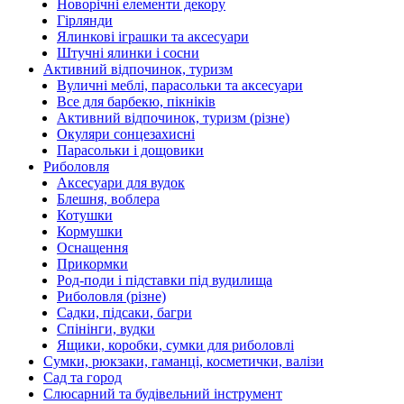
Новорічні елементи декору
Гірлянди
Ялинкові іграшки та аксесуари
Штучні ялинки і сосни
Активний відпочинок, туризм
Вуличні меблі, парасольки та аксесуари
Все для барбекю, пікніків
Активний відпочинок, туризм (різне)
Окуляри сонцезахисні
Парасольки і дощовики
Риболовля
Аксесуари для вудок
Блешня, воблера
Котушки
Кормушки
Оснащення
Прикормки
Род-поди і підставки під вудилища
Риболовля (різне)
Садки, підсаки, багри
Спінінги, вудки
Ящики, коробки, сумки для риболовлі
Сумки, рюкзаки, гаманці, косметички, валізи
Сад та город
Слюсарний та будівельний інструмент