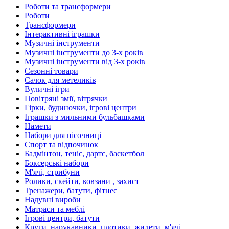
Роботи та трансформери
Роботи
Трансформери
Інтерактивні іграшки
Музичні інструменти
Музичні інструменти до 3-х років
Музичні інструменти від 3-х років
Сезонні товари
Сачок для метеликів
Вуличні ігри
Повітряні змії, вітрячки
Гірки, будиночки, ігрові центри
Іграшки з мильними бульбашками
Намети
Набори для пісочниці
Спорт та відпочинок
Бадмінтон, теніс, дартс, баскетбол
Боксерські набори
М'ячі, стрибуни
Ролики, скейти, ковзани , захист
Тренажери, батути, фітнес
Надувні вироби
Матраси та меблі
Ігрові центри, батути
Круги, нарукавники, плотики, жилети, м'ячі