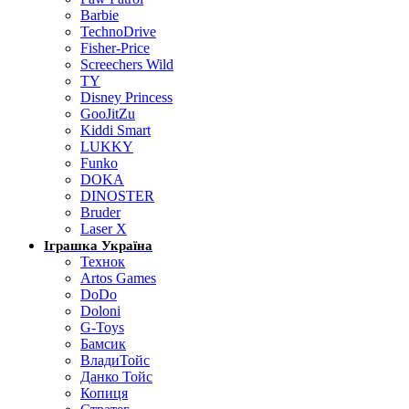
Barbie
TechnoDrive
Fisher-Price
Screechers Wild
TY
Disney Princess
GooJitZu
Kiddi Smart
LUKKY
Funko
DOKA
DINOSTER
Bruder
Laser X
Іграшка Україна
Технок
Artos Games
DoDo
Doloni
G-Toys
Бамсик
ВладиТойс
Данко Тойс
Копиця