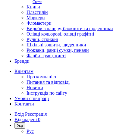
Скотч
Книги
Пластилін
Маркери
Фломастери
Вироби з паперу, блокноти та щоденники
Олівці кольорові, олівці графітні
Ручки, стрижні
Шкільні зошити, щоденники
Рюкзаки, ранці сумки, пенали
Фарби, гуаш, кисті
Бренди
Клієнтам
Про компанію
Питання та відповіді
Новини
Інструкція по сайту
Умови співпраці
Контакти
Вхід
Реєстрація
Відкладені
0
Укр
Рус