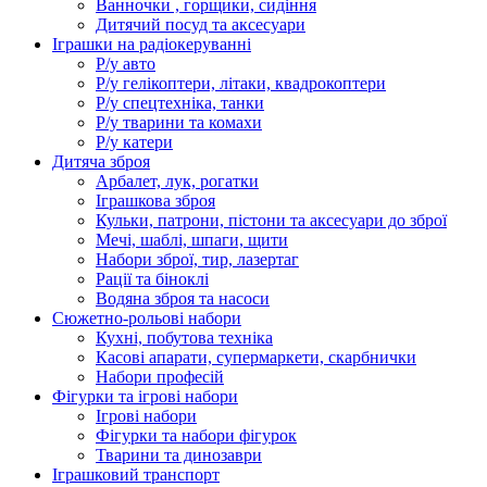
Ванночки , горщики, сидіння
Дитячий посуд та аксесуари
Іграшки на радіокеруванні
Р/у авто
Р/у гелікоптери, літаки, квадрокоптери
Р/у спецтехніка, танки
Р/у тварини та комахи
Р/у катери
Дитяча зброя
Арбалет, лук, рогатки
Іграшкова зброя
Кульки, патрони, пістони та аксесуари до зброї
Мечі, шаблі, шпаги, щити
Набори зброї, тир, лазертаг
Рації та біноклі
Водяна зброя та насоси
Сюжетно-рольові набори
Кухні, побутова техніка
Касові апарати, супермаркети, скарбнички
Набори професій
Фігурки та ігрові набори
Ігрові набори
Фігурки та набори фігурок
Тварини та динозаври
Іграшковий транспорт