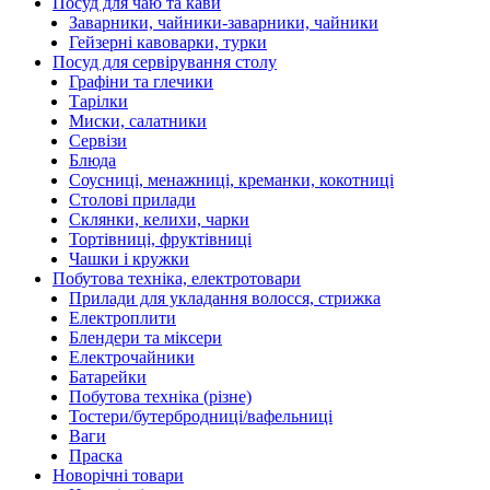
Посуд для чаю та кави
Заварники, чайники-заварники, чайники
Гейзерні кавоварки, турки
Посуд для сервірування столу
Графіни та глечики
Тарілки
Миски, салатники
Сервізи
Блюда
Соусниці, менажниці, креманки, кокотниці
Столові прилади
Склянки, келихи, чарки
Тортівниці, фруктівниці
Чашки і кружки
Побутова техніка, електротовари
Прилади для укладання волосся, стрижка
Електроплити
Блендери та міксери
Електрочайники
Батарейки
Побутова техніка (різне)
Тостери/бутербродниці/вафельниці
Ваги
Праска
Новорічні товари