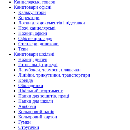
Канцелярські товари
Канцтовари офісні
Калькулятори
Коректори
Лотки для документів і підставки
Ножі канцелярські
Ножиці офісні
Офісне приладдя
Степлери, дироколи
Теки
Канцтовари шкільні
Ножиці дитячі
Готовальні, циркулі
Ланчбокси, термоси, пляшечки
Лінійки, трикутники, транспортири
Крейда
Обкладинки
Шкільний асортимент
Папки для зошитів, праці
Папки для школи
Альбоми
Кольоровий папір
Кольоровий картон
Гумки
Стругачки