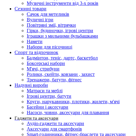
Музичні інструменти від 3-х років
Сезонні товари
Сачок для метеликів
Вуличні ігри
Повітряні змії, вітрячки
Гірки, будиночки, ігрові центри
Іграшки з мильними бульбашками
Намети
Набори для пісочниці
Спорт та відпочинок
Бадмінтон, теніс, дартс, баскетбол
Боксерські набори
М'ячі, стрибуни
Ролики, скейти, ковзани , захист
Тренажери, батути, фітнес
Надувні вироби
Матраси та меблі
Ігрові центри, батути
Круги, нарукавники, плотики, жилети, м'ячі
Басейни і аксесуари
Насоси, човни, аксесуари для плавання
Гаджети та аксесуари
Аудіо-гаджети та аксесуари
Аксесуари для смартфонів
Smart-годинники, фітнес-браслети та аксесуари