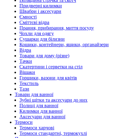
Ізоляційна стрічка та скотч
Придверні килимки
Швабри і аксесуари
Ємності
Сміттєві відра
Прання, прибирання, миття посуду
Чохли для одягу
Сушарки для білизни
Кошики, контейнери, ящики, органайзери
Відра
Товари для дому (різне)
Тачки
Скатертини і серветки на стіл
Вішаки
Горщики, вазони для квітів
Текстиль
Тази
Товари для ванної
Зубні щітки та аксесуари до них
Полиці для ванної
Килимки для ванної
Аксесуари для ванної
Термоси
Термоси харчові
Термоси стандартні, термокухлі