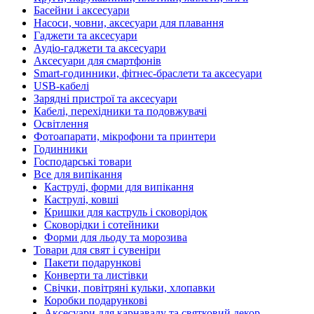
Басейни і аксесуари
Насоси, човни, аксесуари для плавання
Гаджети та аксесуари
Аудіо-гаджети та аксесуари
Аксесуари для смартфонів
Smart-годинники, фітнес-браслети та аксесуари
USB-кабелі
Зарядні пристрої та аксесуари
Кабелі, перехідники та подовжувачі
Освітлення
Фотоапарати, мікрофони та принтери
Годинники
Господарські товари
Все для випікання
Каструлі, форми для випікання
Каструлі, ковші
Кришки для каструль і сковорідок
Сковорідки і сотейники
Форми для льоду та морозива
Товари для свят і сувеніри
Пакети подарункові
Конверти та листівки
Свічки, повітряні кульки, хлопавки
Коробки подарункові
Аксесуари для карнавалу та святковий декор