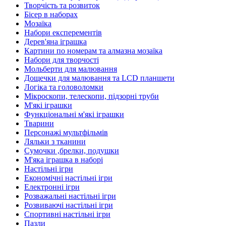
Творчість та розвиток
Бісер в наборах
Мозаїка
Набори експерементів
Дерев'яна іграшка
Картини по номерам та алмазна мозаїка
Набори для творчості
Мольберти для малювання
Дощечки для малювання та LCD планшети
Логіка та головоломки
Мікроскопи, телескопи, підзорні труби
М'які іграшки
Функціональні м'які іграшки
Тварини
Персонажі мультфільмів
Ляльки з тканини
Сумочки ,брелки, подушки
М'яка іграшка в наборі
Настільні ігри
Економічні настільні ігри
Електронні ігри
Розважальні настільні ігри
Розвиваючі настільні ігри
Спортивні настільні ігри
Пазли