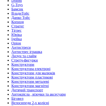
Doloni
G-Toys
Бамсик
ВладиТойс
Данко Тойс
Копиця
Стратег
Тігрес
Юніка
Ідейка
Оріон
Антистреси
Антистрес іграшка
Лизун та слайм
Стретч-фигурки
Конструктори
Конструктора електроні
Конструктори для малюків
Конструктори пластикові
Конструктори металеві
Конструктори магнітні
Дитячий транспорт
Автокрісла , візочки та аксесуари
Біговел
Велосипеди 2-х колісні