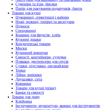
Сувеніри та ігри, брелки
Папір для пакування подарунків, банти
Товари для кухні
Цукорниці, серветниці і набори
Ножі, ножиці, топірці та аксесуари
Підноси
Спецовниці
Кошики для фруктів, хліба
Кухонні дошки
Кондитерські товари
Миски
Кухонний інвентар
Ємності, контейнери, судочки
Пляшки, диспенсери для соусів
Сушки, підставки, органайзери
Терки
Лійки, воронки
Друшляки, сита
Ковшики
Товари для кухні (різне)
Банки та ємності
Товари для дому
Клейонка
Інструменти, мультитули, ящики для інструментів