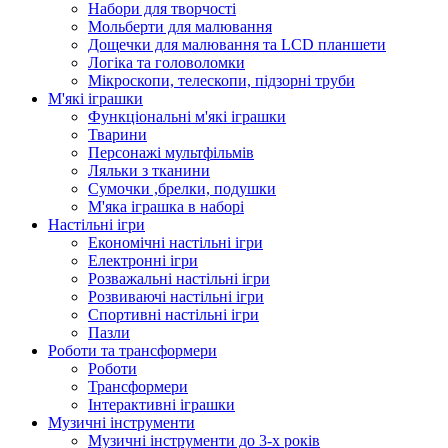
Набори для творчості
Мольберти для малювання
Дощечки для малювання та LCD планшети
Логіка та головоломки
Мікроскопи, телескопи, підзорні труби
М'які іграшки
Функціональні м'які іграшки
Тварини
Персонажі мультфільмів
Ляльки з тканини
Сумочки ,брелки, подушки
М'яка іграшка в наборі
Настільні ігри
Економічні настільні ігри
Електронні ігри
Розважальні настільні ігри
Розвиваючі настільні ігри
Спортивні настільні ігри
Пазли
Роботи та трансформери
Роботи
Трансформери
Інтерактивні іграшки
Музичні інструменти
Музичні інструменти до 3-х років