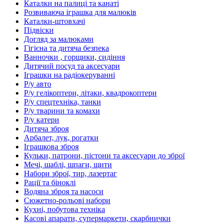
Каталки на палиці та канаті
Розвиваюча іграшка для малюків
Каталки-штовхачі
Підвіски
Догляд за малюками
Гігієна та дитяча безпека
Ванночки , горщики, сидіння
Дитячий посуд та аксесуари
Іграшки на радіокеруванні
Р/у авто
Р/у гелікоптери, літаки, квадрокоптери
Р/у спецтехніка, танки
Р/у тварини та комахи
Р/у катери
Дитяча зброя
Арбалет, лук, рогатки
Іграшкова зброя
Кульки, патрони, пістони та аксесуари до зброї
Мечі, шаблі, шпаги, щити
Набори зброї, тир, лазертаг
Рації та біноклі
Водяна зброя та насоси
Сюжетно-рольові набори
Кухні, побутова техніка
Касові апарати, супермаркети, скарбнички