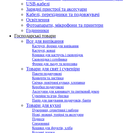
USB-кабелі
Зарядні пристрої та аксесуари
Кабелі, перехідники та подовжувачі
Освітлення
Фотоапарати, мікрофони та принтери
Годинники
Господарські товари
Все для випікання
Каструлі, форми для випікання
Каструлі, ковші
Кришки для каструль і сковорідок
Сковорідки і сотейники
Форми для льоду та морозива
Товари для свят і сувеніри
Пакети подарункові
Конверти та листівки
Свічки, повітряні кульки, хлопавки
Коробки подарункові
Аксесуари для карнавалу та святковий декор
Сувеніри та ігри, брелки
Папір для пакування подарунків, банти
Товари для кухні
Цукорниці, серветниці і набори
Ножі, ножиці, топірці та аксесуари
Підноси
Спецовниці
Кошики для фруктів, хліба
Кухонні дошки