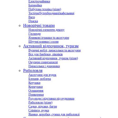
Електрочайники
Батарейки
Побутова техніка (різне)
Тостери/бутербродниці/вафельниці
Ваги
Праска
Новорічні товари
Новорічні елементи декору
Гірлянди
Ялинкові іграшки та аксесуари
Штучні ялинки і сосни
Активний відпочинок, туризм
Вуличні меблі, парасольки та аксесуари
Все для барбекю, пікніків
Активний відпочинок, туризм (різне)
Окуляри сонцезахисні
Парасольки і дощовики
Риболовля
Аксесуари для вудок
Блешня, воблера
Котушки
Кормушки
Оснащення
Прикормки
Род-поди і підставки під вудилища
Риболовля (різне)
Садки, підсаки, багри
Спінінги, вудки
Ящики, коробки, сумки для риболовлі