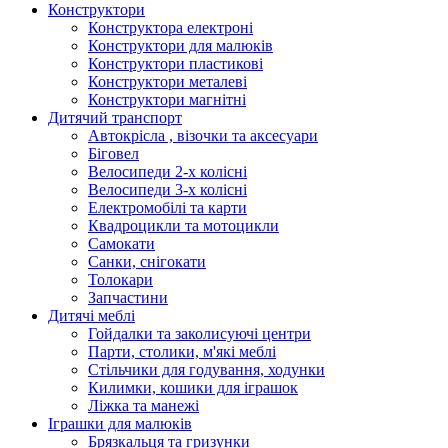
Конструктори
Конструктора електроні
Конструктори для малюків
Конструктори пластикові
Конструктори металеві
Конструктори магнітні
Дитячий транспорт
Автокрісла , візочки та аксесуари
Біговел
Велосипеди 2-х колісні
Велосипеди 3-х колісні
Електромобілі та карти
Квадроцикли та мотоцикли
Самокати
Санки, снігокати
Толокари
Запчастини
Дитячі меблі
Гойдалки та заколисуючі центри
Парти, столики, м'які меблі
Стільчики для годування, ходунки
Килимки, кошики для іграшок
Ліжка та манежі
Іграшки для малюків
Брязкальця та гризунки