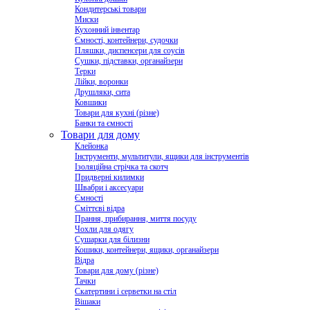
Кондитерські товари
Миски
Кухонний інвентар
Ємності, контейнери, судочки
Пляшки, диспенсери для соусів
Сушки, підставки, органайзери
Терки
Лійки, воронки
Друшляки, сита
Ковшики
Товари для кухні (різне)
Банки та ємності
Товари для дому
Клейонка
Інструменти, мультитули, ящики для інструментів
Ізоляційна стрічка та скотч
Придверні килимки
Швабри і аксесуари
Ємності
Сміттєві відра
Прання, прибирання, миття посуду
Чохли для одягу
Сушарки для білизни
Кошики, контейнери, ящики, органайзери
Відра
Товари для дому (різне)
Тачки
Скатертини і серветки на стіл
Вішаки