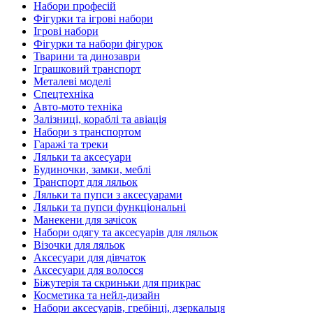
Набори професій
Фігурки та ігрові набори
Ігрові набори
Фігурки та набори фігурок
Тварини та динозаври
Іграшковий транспорт
Металеві моделі
Спецтехніка
Авто-мото техніка
Залізниці, кораблі та авіація
Набори з транспортом
Гаражі та треки
Ляльки та аксесуари
Будиночки, замки, меблі
Транспорт для ляльок
Ляльки та пупси з аксесуарами
Ляльки та пупси функціональні
Манекени для зачісок
Набори одягу та аксесуарів для ляльок
Візочки для ляльок
Аксесуари для дівчаток
Аксесуари для волосся
Біжутерія та скриньки для прикрас
Косметика та нейл-дизайн
Набори аксесуарів, гребінці, дзеркальця