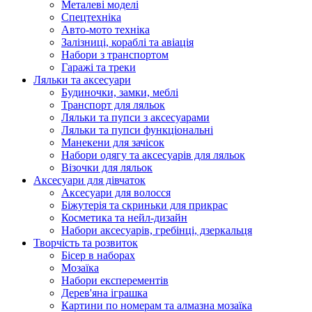
Металеві моделі
Спецтехніка
Авто-мото техніка
Залізниці, кораблі та авіація
Набори з транспортом
Гаражі та треки
Ляльки та аксесуари
Будиночки, замки, меблі
Транспорт для ляльок
Ляльки та пупси з аксесуарами
Ляльки та пупси функціональні
Манекени для зачісок
Набори одягу та аксесуарів для ляльок
Візочки для ляльок
Аксесуари для дівчаток
Аксесуари для волосся
Біжутерія та скриньки для прикрас
Косметика та нейл-дизайн
Набори аксесуарів, гребінці, дзеркальця
Творчість та розвиток
Бісер в наборах
Мозаїка
Набори експерементів
Дерев'яна іграшка
Картини по номерам та алмазна мозаїка