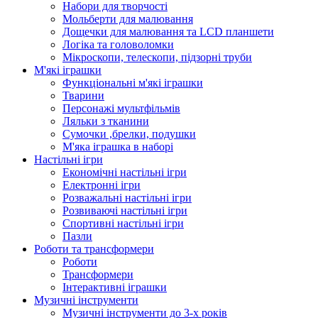
Набори для творчості
Мольберти для малювання
Дощечки для малювання та LCD планшети
Логіка та головоломки
Мікроскопи, телескопи, підзорні труби
М'які іграшки
Функціональні м'які іграшки
Тварини
Персонажі мультфільмів
Ляльки з тканини
Сумочки ,брелки, подушки
М'яка іграшка в наборі
Настільні ігри
Економічні настільні ігри
Електронні ігри
Розважальні настільні ігри
Розвиваючі настільні ігри
Спортивні настільні ігри
Пазли
Роботи та трансформери
Роботи
Трансформери
Інтерактивні іграшки
Музичні інструменти
Музичні інструменти до 3-х років