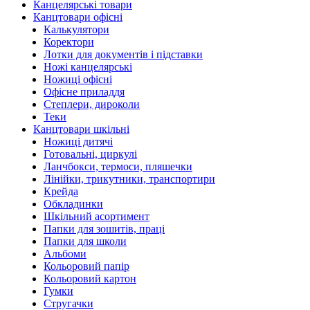
Канцелярські товари
Канцтовари офісні
Калькулятори
Коректори
Лотки для документів і підставки
Ножі канцелярські
Ножиці офісні
Офісне приладдя
Степлери, дироколи
Теки
Канцтовари шкільні
Ножиці дитячі
Готовальні, циркулі
Ланчбокси, термоси, пляшечки
Лінійки, трикутники, транспортири
Крейда
Обкладинки
Шкільний асортимент
Папки для зошитів, праці
Папки для школи
Альбоми
Кольоровий папір
Кольоровий картон
Гумки
Стругачки