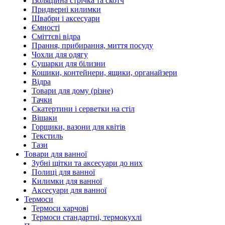
Ізоляційна стрічка та скотч
Придверні килимки
Швабри і аксесуари
Ємності
Сміттєві відра
Прання, прибирання, миття посуду
Чохли для одягу
Сушарки для білизни
Кошики, контейнери, ящики, органайзери
Відра
Товари для дому (різне)
Тачки
Скатертини і серветки на стіл
Вішаки
Горщики, вазони для квітів
Текстиль
Тази
Товари для ванної
Зубні щітки та аксесуари до них
Полиці для ванної
Килимки для ванної
Аксесуари для ванної
Термоси
Термоси харчові
Термоси стандартні, термокухлі