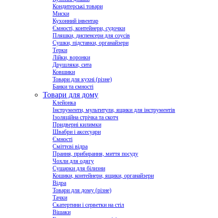
Кондитерські товари
Миски
Кухонний інвентар
Ємності, контейнери, судочки
Пляшки, диспенсери для соусів
Сушки, підставки, органайзери
Терки
Лійки, воронки
Друшляки, сита
Ковшики
Товари для кухні (різне)
Банки та ємності
Товари для дому
Клейонка
Інструменти, мультитули, ящики для інструментів
Ізоляційна стрічка та скотч
Придверні килимки
Швабри і аксесуари
Ємності
Сміттєві відра
Прання, прибирання, миття посуду
Чохли для одягу
Сушарки для білизни
Кошики, контейнери, ящики, органайзери
Відра
Товари для дому (різне)
Тачки
Скатертини і серветки на стіл
Вішаки