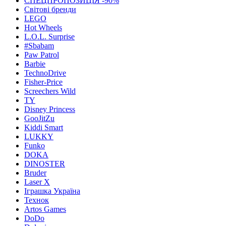
СПЕЦПРОПОЗИЦІЯ -90%
Світові бренди
LEGO
Hot Wheels
L.O.L. Surprise
#Sbabam
Paw Patrol
Barbie
TechnoDrive
Fisher-Price
Screechers Wild
TY
Disney Princess
GooJitZu
Kiddi Smart
LUKKY
Funko
DOKA
DINOSTER
Bruder
Laser X
Іграшка Україна
Технок
Artos Games
DoDo