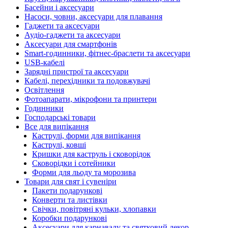
Басейни і аксесуари
Насоси, човни, аксесуари для плавання
Гаджети та аксесуари
Аудіо-гаджети та аксесуари
Аксесуари для смартфонів
Smart-годинники, фітнес-браслети та аксесуари
USB-кабелі
Зарядні пристрої та аксесуари
Кабелі, перехідники та подовжувачі
Освітлення
Фотоапарати, мікрофони та принтери
Годинники
Господарські товари
Все для випікання
Каструлі, форми для випікання
Каструлі, ковші
Кришки для каструль і сковорідок
Сковорідки і сотейники
Форми для льоду та морозива
Товари для свят і сувеніри
Пакети подарункові
Конверти та листівки
Свічки, повітряні кульки, хлопавки
Коробки подарункові
Аксесуари для карнавалу та святковий декор