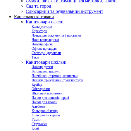
Сумки, рюкзаки, гаманці, косметички, валізи
Сад та город
Слюсарний та будівельний інструмент
Канцелярські товари
Канцтовари офісні
Калькулятори
Коректори
Лотки для документів і підставки
Ножі канцелярські
Ножиці офісні
Офісне приладдя
Степлери, дироколи
Теки
Канцтовари шкільні
Ножиці дитячі
Готовальні, циркулі
Ланчбокси, термоси, пляшечки
Лінійки, трикутники, транспортири
Крейда
Обкладинки
Шкільний асортимент
Папки для зошитів, праці
Папки для школи
Альбоми
Кольоровий папір
Кольоровий картон
Гумки
Стругачки
Клей