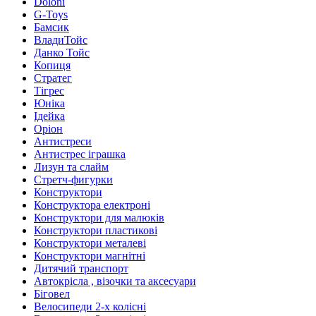
Doloni
G-Toys
Бамсик
ВладиТойс
Данко Тойс
Копиця
Стратег
Тігрес
Юніка
Ідейка
Оріон
Антистреси
Антистрес іграшка
Лизун та слайм
Стретч-фигурки
Конструктори
Конструктора електроні
Конструктори для малюків
Конструктори пластикові
Конструктори металеві
Конструктори магнітні
Дитячий транспорт
Автокрісла , візочки та аксесуари
Біговел
Велосипеди 2-х колісні