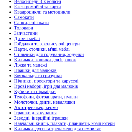
Велосипеди 3-х колісні
Електромобілі та карти
Квадроцикли та мотоцикли
Самокати
Санки, снігокати
Толокари
Запчастини
Дитячі меблі
Гойдалки та заколисуючі центри
Парти, столики, м'які меблі
Стільчики для годування, ходунки
Килимки, кошики для іграшок
Ліжка та манежі
Іграшки для малюків
Брязкальця та гризунки
Нічники, проектори та каруселі
Ігрові набори, ігри для малюків
Кубики та пірамідки
Телефони, фотоапарати, пульти
Молоточки, дзиґи, неваляшки
Автотренажер, кермо
Іграшки для купання
Заводні, інерційні іграшки
Навчальні книги, плакати, планшети, комп'ютери
Килимки, дуги та тренажери для немовлят