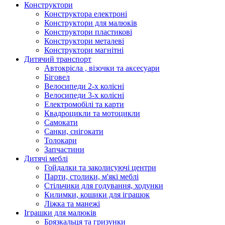
Конструктори
Конструктора електроні
Конструктори для малюків
Конструктори пластикові
Конструктори металеві
Конструктори магнітні
Дитячий транспорт
Автокрісла , візочки та аксесуари
Біговел
Велосипеди 2-х колісні
Велосипеди 3-х колісні
Електромобілі та карти
Квадроцикли та мотоцикли
Самокати
Санки, снігокати
Толокари
Запчастини
Дитячі меблі
Гойдалки та заколисуючі центри
Парти, столики, м'які меблі
Стільчики для годування, ходунки
Килимки, кошики для іграшок
Ліжка та манежі
Іграшки для малюків
Брязкальця та гризунки