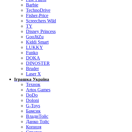
Barbie
TechnoDrive
Fisher-Price
Screechers Wild
TY
Disney Princess
GooJitZu
Kiddi Smart
LUKKY
Funko
DOKA
DINOSTER
Bruder
Laser X
Іграшка Україна
Технок
Artos Games
DoDo
Doloni
G-Toys
Бамсик
ВладиТойс
Данко Тойс
Копиця