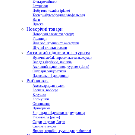
Електрочайники
Батарейки
Побутова техніка (різне)
Тостери/бутербродниці/вафельниці
Ваги
Праска
Новорічні товари
Новорічні елементи декору
Гірлянди
Ялинкові іграшки та аксесуари
Штучні ялинки і сосни
Активний відпочинок, туризм
Вуличні меблі, парасольки та аксесуари
Все для барбекю, пікніків
Активний відпочинок, туризм (різне)
Окуляри сонцезахисні
Парасольки і дощовики
Риболовля
Аксесуари для вудок
Блешня, воблера
Котушки
Кормушки
Оснащення
Прикормки
Род-поди і підставки під вудилища
Риболовля (різне)
Садки, підсаки, багри
Спінінги, вудки
Ящики, коробки, сумки для риболовлі