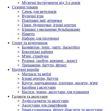
Музичні інструменти від 3-х років
Сезонні товари
Сачок для метеликів
Вуличні ігри
Повітряні змії, вітрячки
Гірки, будиночки, ігрові центри
Іграшки з мильними бульбашками
Намети
Набори для пісочниці
Спорт та відпочинок
Бадмінтон, теніс, дартс, баскетбол
Боксерські набори
М'ячі, стрибуни
Ролики, скейти, ковзани , захист
Тренажери, батути, фітнес
Надувні вироби
Матраси та меблі
Ігрові центри, батути
Круги, нарукавники, плотики, жилети, м'ячі
Басейни і аксесуари
Насоси, човни, аксесуари для плавання
Гаджети та аксесуари
Аудіо-гаджети та аксесуари
Аксесуари для смартфонів
Smart-годинники, фітнес-браслети та аксесуари