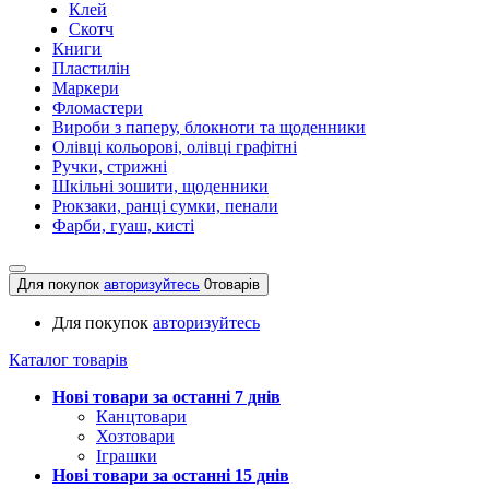
Клей
Скотч
Книги
Пластилін
Маркери
Фломастери
Вироби з паперу, блокноти та щоденники
Олівці кольорові, олівці графітні
Ручки, стрижні
Шкільні зошити, щоденники
Рюкзаки, ранці сумки, пенали
Фарби, гуаш, кисті
Для покупок
авторизуйтесь
0
товарів
Для покупок
авторизуйтесь
Каталог товарів
Нові товари за останнi 7 днiв
Канцтовари
Хозтовари
Іграшки
Нові товари за останнi 15 днiв