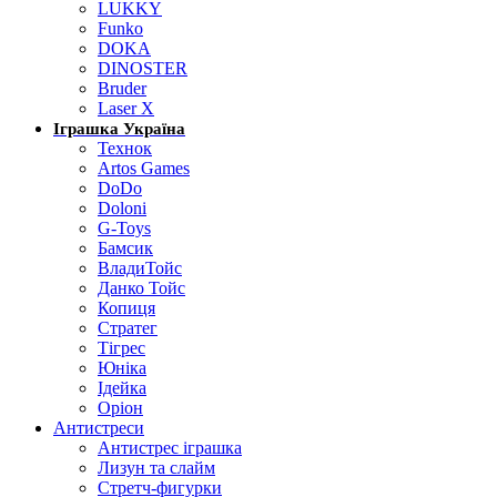
LUKKY
Funko
DOKA
DINOSTER
Bruder
Laser X
Іграшка Україна
Технок
Artos Games
DoDo
Doloni
G-Toys
Бамсик
ВладиТойс
Данко Тойс
Копиця
Стратег
Тігрес
Юніка
Ідейка
Оріон
Антистреси
Антистрес іграшка
Лизун та слайм
Стретч-фигурки