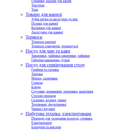
Горщики, вазони для квітів
Текстиль
Тази
Товари для ванної
Зубні щітки та аксесуари до них
Полиці для ванної
Килимки для ванної
Аксесуари для ванної
Термоси
Термоси харчові
Термоси стандартні, термокухлі
Посуд для чаю та кави
Заварники, чайники-заварники, чайники
Гейзерні кавоварки, турки
Посуд для сервірування столу
Графіни та глечики
Тарілки
Миски, салатники
Сервізи
Блюда
Соусниці, менажниці, креманки, кокотниці
Столові прилади
Склянки, келихи, чарки
Тортівниці, фруктівниці
Чашки і кружки
Побутова техніка, електротовари
Прилади для укладання волосся, стрижка
Електроплити
Блендери та міксери