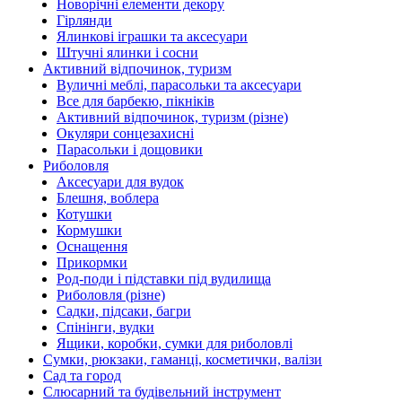
Новорічні елементи декору
Гірлянди
Ялинкові іграшки та аксесуари
Штучні ялинки і сосни
Активний відпочинок, туризм
Вуличні меблі, парасольки та аксесуари
Все для барбекю, пікніків
Активний відпочинок, туризм (різне)
Окуляри сонцезахисні
Парасольки і дощовики
Риболовля
Аксесуари для вудок
Блешня, воблера
Котушки
Кормушки
Оснащення
Прикормки
Род-поди і підставки під вудилища
Риболовля (різне)
Садки, підсаки, багри
Спінінги, вудки
Ящики, коробки, сумки для риболовлі
Сумки, рюкзаки, гаманці, косметички, валізи
Сад та город
Слюсарний та будівельний інструмент