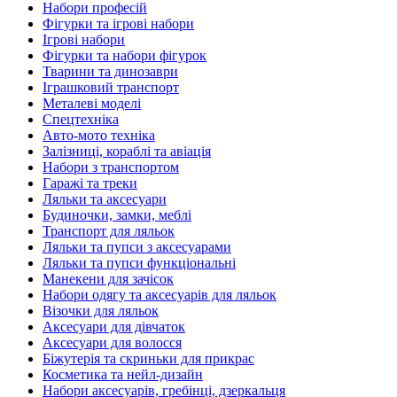
Набори професій
Фігурки та ігрові набори
Ігрові набори
Фігурки та набори фігурок
Тварини та динозаври
Іграшковий транспорт
Металеві моделі
Спецтехніка
Авто-мото техніка
Залізниці, кораблі та авіація
Набори з транспортом
Гаражі та треки
Ляльки та аксесуари
Будиночки, замки, меблі
Транспорт для ляльок
Ляльки та пупси з аксесуарами
Ляльки та пупси функціональні
Манекени для зачісок
Набори одягу та аксесуарів для ляльок
Візочки для ляльок
Аксесуари для дівчаток
Аксесуари для волосся
Біжутерія та скриньки для прикрас
Косметика та нейл-дизайн
Набори аксесуарів, гребінці, дзеркальця