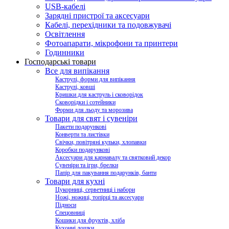
USB-кабелі
Зарядні пристрої та аксесуари
Кабелі, перехідники та подовжувачі
Освітлення
Фотоапарати, мікрофони та принтери
Годинники
Господарські товари
Все для випікання
Каструлі, форми для випікання
Каструлі, ковші
Кришки для каструль і сковорідок
Сковорідки і сотейники
Форми для льоду та морозива
Товари для свят і сувеніри
Пакети подарункові
Конверти та листівки
Свічки, повітряні кульки, хлопавки
Коробки подарункові
Аксесуари для карнавалу та святковий декор
Сувеніри та ігри, брелки
Папір для пакування подарунків, банти
Товари для кухні
Цукорниці, серветниці і набори
Ножі, ножиці, топірці та аксесуари
Підноси
Спецовниці
Кошики для фруктів, хліба
Кухонні дошки