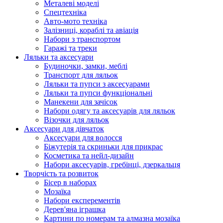
Металеві моделі
Спецтехніка
Авто-мото техніка
Залізниці, кораблі та авіація
Набори з транспортом
Гаражі та треки
Ляльки та аксесуари
Будиночки, замки, меблі
Транспорт для ляльок
Ляльки та пупси з аксесуарами
Ляльки та пупси функціональні
Манекени для зачісок
Набори одягу та аксесуарів для ляльок
Візочки для ляльок
Аксесуари для дівчаток
Аксесуари для волосся
Біжутерія та скриньки для прикрас
Косметика та нейл-дизайн
Набори аксесуарів, гребінці, дзеркальця
Творчість та розвиток
Бісер в наборах
Мозаїка
Набори експерементів
Дерев'яна іграшка
Картини по номерам та алмазна мозаїка