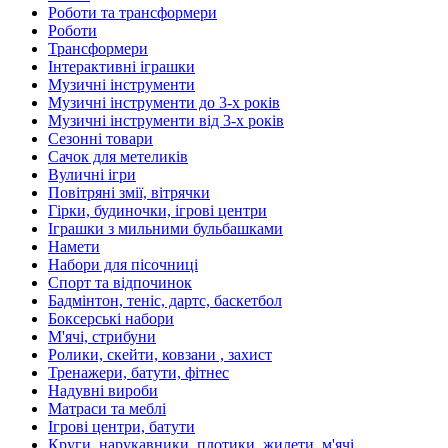
Роботи та трансформери
Роботи
Трансформери
Інтерактивні іграшки
Музичні інструменти
Музичні інструменти до 3-х років
Музичні інструменти від 3-х років
Сезонні товари
Сачок для метеликів
Вуличні ігри
Повітряні змії, вітрячки
Гірки, будиночки, ігрові центри
Іграшки з мильними бульбашками
Намети
Набори для пісочниці
Спорт та відпочинок
Бадмінтон, теніс, дартс, баскетбол
Боксерські набори
М'ячі, стрибуни
Ролики, скейти, ковзани , захист
Тренажери, батути, фітнес
Надувні вироби
Матраси та меблі
Ігрові центри, батути
Круги, нарукавники, плотики, жилети, м'ячі