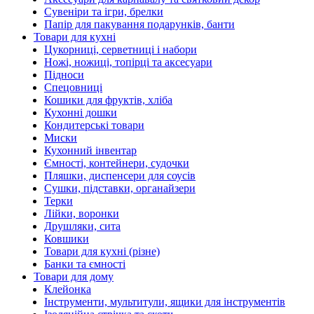
Сувеніри та ігри, брелки
Папір для пакування подарунків, банти
Товари для кухні
Цукорниці, серветниці і набори
Ножі, ножиці, топірці та аксесуари
Підноси
Спецовниці
Кошики для фруктів, хліба
Кухонні дошки
Кондитерські товари
Миски
Кухонний інвентар
Ємності, контейнери, судочки
Пляшки, диспенсери для соусів
Сушки, підставки, органайзери
Терки
Лійки, воронки
Друшляки, сита
Ковшики
Товари для кухні (різне)
Банки та ємності
Товари для дому
Клейонка
Інструменти, мультитули, ящики для інструментів