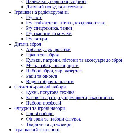
Ванночки , горщики, сидіння
Дитячий посуд та аксесуари
Іграшки на радіокеруванні
Р/у авто
Р/у гелікоптери, літаки, квадрокоптери
Р/у спецтехніка, танки
Р/у тварини та комахи
Р/у катери
Дитяча зброя
Арбалет, лук, рогатки
Іграшкова зброя
Кульки, патрони, пістони та аксесуари до зброї
Мечі, шаблі, шпаги, щити
Набори зброї, тир, лазертаг
Рації та біноклі
Водяна зброя та насоси
Сюжетно-рольові набори
Кухні, побутова техніка
Касові апарати, супермаркети, скарбнички
Набори професій
Фігурки та ігрові набори
Ігрові набори
Фігурки та набори фігурок
Тварини та динозаври
Іграшковий транспорт