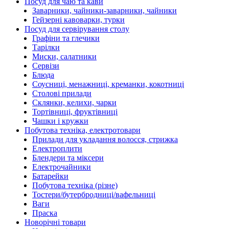
Посуд для чаю та кави
Заварники, чайники-заварники, чайники
Гейзерні кавоварки, турки
Посуд для сервірування столу
Графіни та глечики
Тарілки
Миски, салатники
Сервізи
Блюда
Соусниці, менажниці, креманки, кокотниці
Столові прилади
Склянки, келихи, чарки
Тортівниці, фруктівниці
Чашки і кружки
Побутова техніка, електротовари
Прилади для укладання волосся, стрижка
Електроплити
Блендери та міксери
Електрочайники
Батарейки
Побутова техніка (різне)
Тостери/бутербродниці/вафельниці
Ваги
Праска
Новорічні товари