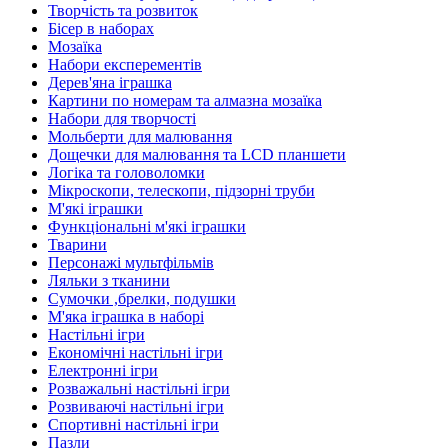
Творчість та розвиток
Бісер в наборах
Мозаїка
Набори експерементів
Дерев'яна іграшка
Картини по номерам та алмазна мозаїка
Набори для творчості
Мольберти для малювання
Дощечки для малювання та LCD планшети
Логіка та головоломки
Мікроскопи, телескопи, підзорні труби
М'які іграшки
Функціональні м'які іграшки
Тварини
Персонажі мультфільмів
Ляльки з тканини
Сумочки ,брелки, подушки
М'яка іграшка в наборі
Настільні ігри
Економічні настільні ігри
Електронні ігри
Розважальні настільні ігри
Розвиваючі настільні ігри
Спортивні настільні ігри
Пазли