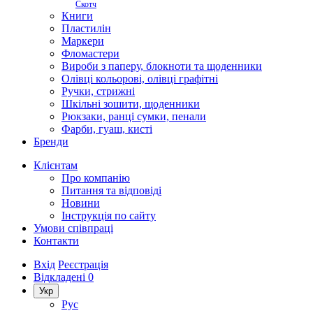
Скотч
Книги
Пластилін
Маркери
Фломастери
Вироби з паперу, блокноти та щоденники
Олівці кольорові, олівці графітні
Ручки, стрижні
Шкільні зошити, щоденники
Рюкзаки, ранці сумки, пенали
Фарби, гуаш, кисті
Бренди
Клієнтам
Про компанію
Питання та відповіді
Новини
Інструкція по сайту
Умови співпраці
Контакти
Вхід
Реєстрація
Відкладені
0
Укр
Рус