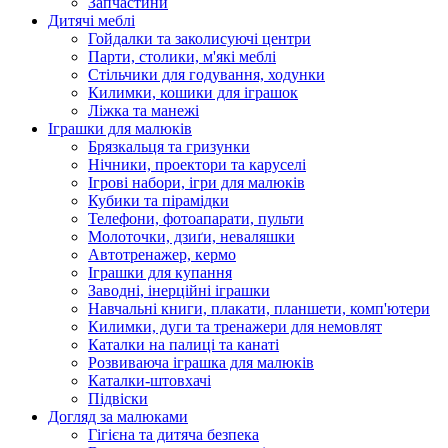
Запчастини
Дитячі меблі
Гойдалки та заколисуючі центри
Парти, столики, м'які меблі
Стільчики для годування, ходунки
Килимки, кошики для іграшок
Ліжка та манежі
Іграшки для малюків
Брязкальця та гризунки
Нічники, проектори та каруселі
Ігрові набори, ігри для малюків
Кубики та пірамідки
Телефони, фотоапарати, пульти
Молоточки, дзиґи, неваляшки
Автотренажер, кермо
Іграшки для купання
Заводні, інерційні іграшки
Навчальні книги, плакати, планшети, комп'ютери
Килимки, дуги та тренажери для немовлят
Каталки на палиці та канаті
Розвиваюча іграшка для малюків
Каталки-штовхачі
Підвіски
Догляд за малюками
Гігієна та дитяча безпека