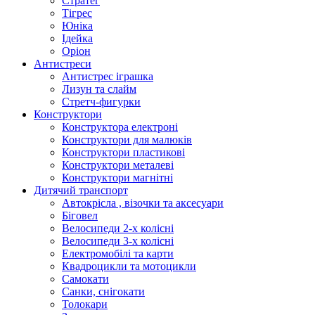
Стратег
Тігрес
Юніка
Ідейка
Оріон
Антистреси
Антистрес іграшка
Лизун та слайм
Стретч-фигурки
Конструктори
Конструктора електроні
Конструктори для малюків
Конструктори пластикові
Конструктори металеві
Конструктори магнітні
Дитячий транспорт
Автокрісла , візочки та аксесуари
Біговел
Велосипеди 2-х колісні
Велосипеди 3-х колісні
Електромобілі та карти
Квадроцикли та мотоцикли
Самокати
Санки, снігокати
Толокари