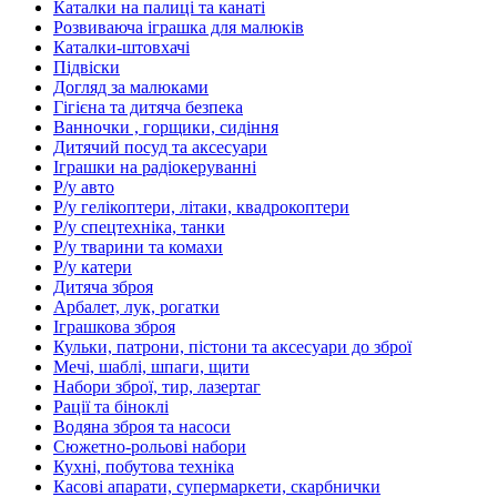
Каталки на палиці та канаті
Розвиваюча іграшка для малюків
Каталки-штовхачі
Підвіски
Догляд за малюками
Гігієна та дитяча безпека
Ванночки , горщики, сидіння
Дитячий посуд та аксесуари
Іграшки на радіокеруванні
Р/у авто
Р/у гелікоптери, літаки, квадрокоптери
Р/у спецтехніка, танки
Р/у тварини та комахи
Р/у катери
Дитяча зброя
Арбалет, лук, рогатки
Іграшкова зброя
Кульки, патрони, пістони та аксесуари до зброї
Мечі, шаблі, шпаги, щити
Набори зброї, тир, лазертаг
Рації та біноклі
Водяна зброя та насоси
Сюжетно-рольові набори
Кухні, побутова техніка
Касові апарати, супермаркети, скарбнички